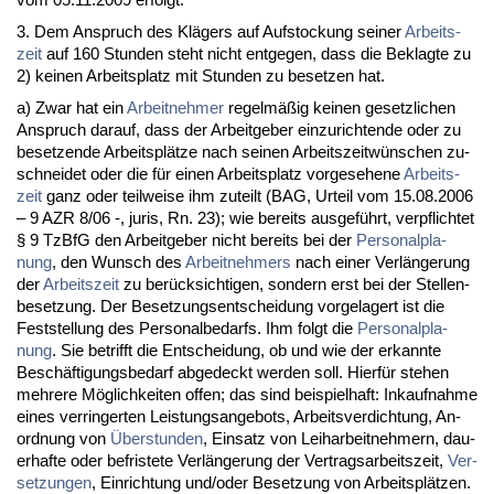
3. Dem An­spruch des Klägers auf Auf­sto­ckung sei­ner
Ar­beits­
zeit
auf 160 St­un­den steht nicht ent­ge­gen, dass die Be­klag­te zu
2) kei­nen Ar­beits­platz mit St­un­den zu be­set­zen hat.
a) Zwar hat ein
Ar­beit­neh­mer
re­gelmäßig kei­nen ge­setz­li­chen
An­spruch dar­auf, dass der Ar­beit­ge­ber ein­zu­rich­ten­de oder zu
be­set­zen­de Ar­beitsplätze nach sei­nen Ar­beits­zeitwünschen zu­
schnei­det oder die für ei­nen Ar­beits­platz vor­ge­se­he­ne
Ar­beits­
zeit
ganz oder teil­wei­se ihm zu­teilt (BAG, Ur­teil vom 15.08.2006
– 9 AZR 8/06 -, ju­ris, Rn. 23); wie be­reits aus­geführt, ver­pflich­tet
§ 9 Tz­B­fG den Ar­beit­ge­ber nicht be­reits bei der
Per­so­nal­pla­
nung
, den Wunsch des
Ar­beit­neh­mers
nach ei­ner Verlänge­rung
der
Ar­beits­zeit
zu berück­sich­ti­gen, son­dern erst bei der Stel­len­
be­set­zung. Der Be­set­zungs­ent­schei­dung vor­ge­la­gert ist die
Fest­stel­lung des Per­so­nal­be­darfs. Ihm folgt die
Per­so­nal­pla­
nung
. Sie be­trifft die Ent­schei­dung, ob und wie der er­kann­te
Beschäfti­gungs­be­darf ab­ge­deckt wer­den soll. Hierfür ste­hen
meh­re­re Möglich­kei­ten of­fen; das sind bei­spiel­haft: In­k­auf­nah­me
ei­nes ver­rin­ger­ten Leis­tungs­an­ge­bots, Ar­beits­ver­dich­tung, An­
ord­nung von
Über­stun­den
, Ein­satz von Leih­ar­beit­neh­mern, dau­
er­haf­te oder be­fris­te­te Verlänge­rung der Ver­trags­ar­beits­zeit,
Ver­
set­zun­gen
, Ein­rich­tung und/oder Be­set­zung von Ar­beitsplätzen.