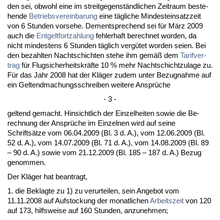
den sei, ob­wohl ei­ne im streit­ge­genständ­li­chen Zeit­raum be­ste­
hen­de
Be­triebs­ver­ein­ba­rung
ei­ne tägli­che Min­dest­ein­satz­zeit
von 6 St­un­den vor­se­he. Dem­ent­spre­chend sei für März 2009
auch die
Ent­gelt­fort­zah­lung
feh­ler­haft be­rech­net wor­den, da
nicht min­des­tens 6 St­un­den täglich vergütet wor­den sei­en. Bei
den be­zahl­ten Nacht­schich­ten ste­he ihm gemäß dem
Ta­rif­ver­
trag
für Flug­si­cher­heits­kräfte 10 % mehr Nacht­schicht­zu­la­ge zu.
Für das Jahr 2008 hat der Kläger zu­dem un­ter Be­zug­nah­me auf
ein Gel­tend­ma­chungs­schrei­ben wei­te­re Ansprüche
- 3 -
gel­tend ge­macht. Hin­sicht­lich der Ein­zel­hei­ten so­wie die Be­
rech­nung der Ansprüche im Ein­zel­nen wird auf sei­ne
Schriftsätze vom 06.04.2009 (Bl. 3 d. A.), vom 12.06.2009 (Bl.
52 d. A.), vom 14.07.2009 (Bl. 71 d. A.), vom 14.08.2009 (Bl. 89
– 90 d. A.) so­wie vom 21.12.2009 (Bl. 185 – 187 d. A.) Be­zug
ge­nom­men.
Der Kläger hat be­an­tragt,
1. die Be­klag­te zu 1) zu ver­ur­tei­len, sein An­ge­bot vom
11.11.2008 auf Auf­sto­ckung der mo­nat­li­chen
Ar­beits­zeit
von 120
auf 173, hilfs­wei­se auf 160 St­un­den, an­zu­neh­men;