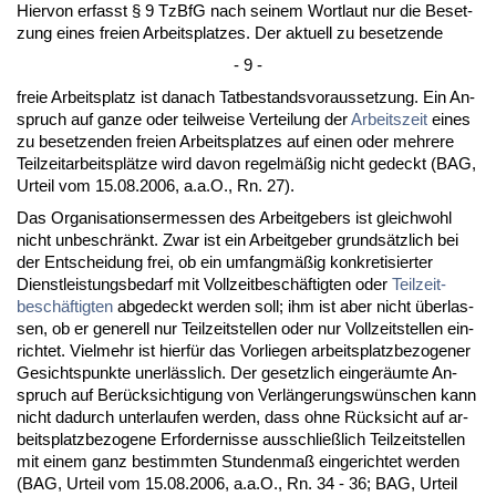
Hier­von er­fasst § 9 Tz­B­fG nach sei­nem Wort­laut nur die Be­set­
zung ei­nes frei­en Ar­beits­plat­zes. Der ak­tu­ell zu be­set­zen­de
- 9 -
freie Ar­beits­platz ist da­nach Tat­be­stands­vor­aus­set­zung. Ein An­
spruch auf gan­ze oder teil­wei­se Ver­tei­lung der
Ar­beits­zeit
ei­nes
zu be­set­zen­den frei­en Ar­beits­plat­zes auf ei­nen oder meh­re­re
Teil­zeit­ar­beitsplätze wird da­von re­gelmäßig nicht ge­deckt (BAG,
Ur­teil vom 15.08.2006, a.a.O., Rn. 27).
Das Or­ga­ni­sa­ti­ons­er­mes­sen des Ar­beit­ge­bers ist gleich­wohl
nicht un­be­schränkt. Zwar ist ein Ar­beit­ge­ber grundsätz­lich bei
der Ent­schei­dung frei, ob ein um­fangmäßig kon­kre­ti­sier­ter
Dienst­leis­tungs­be­darf mit Voll­zeit­beschäftig­ten oder
Teil­zeit­
beschäftig­ten
ab­ge­deckt wer­den soll; ihm ist aber nicht über­las­
sen, ob er ge­ne­rell nur Teil­zeit­stel­len oder nur Voll­zeit­stel­len ein­
rich­tet. Viel­mehr ist hierfür das Vor­lie­gen ar­beits­platz­be­zo­ge­ner
Ge­sichts­punk­te un­erläss­lich. Der ge­setz­lich ein­geräum­te An­
spruch auf Berück­sich­ti­gung von Verlänge­rungswünschen kann
nicht da­durch un­ter­lau­fen wer­den, dass oh­ne Rück­sicht auf ar­
beits­platz­be­zo­ge­ne Er­for­der­nis­se aus­sch­ließlich Teil­zeit­stel­len
mit ei­nem ganz be­stimm­ten St­un­den­maß ein­ge­rich­tet wer­den
(BAG, Ur­teil vom 15.08.2006, a.a.O., Rn. 34 - 36; BAG, Ur­teil