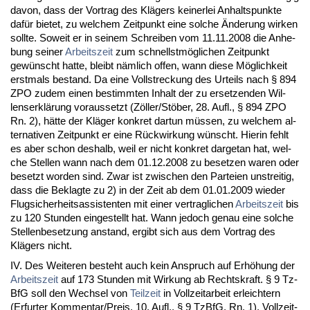
da­von, dass der Vor­trag des Klägers kei­ner­lei An­halts­punk­te
dafür bie­tet, zu wel­chem Zeit­punkt ei­ne sol­che Ände­rung wir­ken
soll­te. So­weit er in sei­nem Schrei­ben vom 11.11.2008 die An­he­
bung sei­ner
Ar­beits­zeit
zum schnellstmögli­chen Zeit­punkt
gewünscht hat­te, bleibt nämlich of­fen, wann die­se Möglich­keit
erst­mals be­stand. Da ei­ne Voll­stre­ckung des Ur­teils nach § 894
ZPO zu­dem ei­nen be­stimm­ten In­halt der zu er­set­zen­den Wil­
lens­erklärung vor­aus­setzt (Zöller/Stöber, 28. Aufl., § 894 ZPO
Rn. 2), hätte der Kläger kon­kret dar­tun müssen, zu wel­chem al­
ter­na­ti­ven Zeit­punkt er ei­ne Rück­wir­kung wünscht. Hier­in fehlt
es aber schon des­halb, weil er nicht kon­kret dar­ge­tan hat, wel­
che Stel­len wann nach dem 01.12.2008 zu be­set­zen wa­ren oder
be­setzt wor­den sind. Zwar ist zwi­schen den Par­tei­en un­strei­tig,
dass die Be­klag­te zu 2) in der Zeit ab dem 01.01.2009 wie­der
Flug­si­cher­heits­as­sis­ten­ten mit ei­ner ver­trag­li­chen
Ar­beits­zeit
bis
zu 120 St­un­den ein­ge­stellt hat. Wann je­doch ge­nau ei­ne sol­che
Stel­len­be­set­zung an­stand, er­gibt sich aus dem Vor­trag des
Klägers nicht.
IV. Des Wei­te­ren be­steht auch kein An­spruch auf Erhöhung der
Ar­beits­zeit
auf 173 St­un­den mit Wir­kung ab Rechts­kraft. § 9 Tz­
B­fG soll den Wech­sel von
Teil­zeit
in Voll­zeit­ar­beit er­leich­tern
(Er­fur­ter Kom­men­tar/Preis, 10. Aufl., § 9 Tz­B­fG, Rn. 1). Voll­zeit­