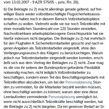
vom 13.02.2007 - 9 AZR 575/05 -, ju­ris, Rn. 26).
b) Die Be­klag­te zu 2) macht al­ler­dings ge­ra­de gel­tend, auf frei­
wil­li­ger Ba­sis we­der voll­zeit­beschäftig­te Flug­si­cher­heits­as­sis­
ten­ten zu ha­ben noch in die­sem Be­reich Voll­zeit­ar­beitsplätze
schaf­fen zu wol­len. Viel­mehr wol­le sie nur noch Teil­zeit­kräfte mit
ei­ner mo­nat­li­chen St­un­den­zahl von 120 St­un­den ein­stel­len.
Nach­voll­zieh­ba­re ar­beits­platz­be­zo­ge­ne Ge­sichts­punk­te hat sie
hierfür in­des­sen nicht dar­ge­tan. Die Be­klag­te zu 2) hat mehr­fach
für den Flug­ha­fen K Si­cher­heits­mit­ar­bei­ter ge­sucht und nach ei­
ge­nen An­ga­ben als Teil­zeit­mit­ar­bei­ter ein­ge­stellt, oh­ne den
Verlänge­rungs­wunsch des Klägers zu berück­sich­ti­gen. War­um
je­doch nur Teil­zeit­mit­ar­bei­ter ein­ge­stellt wer­den konn­ten, er­sch­
ließt sich aus dem Vor­trag der Be­klag­ten zu 2) nicht. Zwar mag
es die von ihr sei­tens der Bun­des­po­li­zei ge­for­der­te Fle­xi­bi­lität
not­wen­dig ma­chen, nicht le­dig­lich Voll­zeit­mit­ar­bei­ter zu
beschäfti­gen, son­dern ei­nen Teil des Beschäfti­gungs­be­darfs mit
Teil­zeit­kräften ab­zu­de­cken, um bei der
Per­so­nal­pla­nung
St­un­
den zu ver­mei­den, für die Mit­ar­bei­ter be­zahlt wer­den müssen,
oh­ne beschäftigt wer­den zu können; war­um aber ei­ne die­se
Leer­lauf­zei­ten ver­mei­den­de
Per­so­nal­pla­nung
unmöglich ist,
wenn nicht aus­sch­ließlich Teil­zeit­kräfte beschäftigt wer­den, hat
die Be­klag­te zu 2) nicht dar­ge­tan. Da ein ge­wis­ser Be­darf an Si­