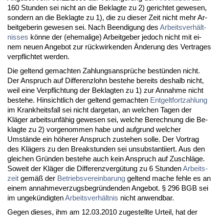
160 St­un­den sei nicht an die Be­klag­te zu 2) ge­rich­tet ge­we­sen,
son­dern an die Be­klag­te zu 1), die zu die­ser Zeit nicht mehr Ar­
beit­ge­be­rin ge­we­sen sei. Nach Be­en­di­gung des
Ar­beits­verhält­
nis­ses
könne der (ehe­ma­li­ge) Ar­beit­ge­ber je­doch nicht mit ei­
nem neu­en An­ge­bot zur rück­wir­ken­den Ände­rung des Ver­tra­ges
ver­pflich­tet wer­den.
Die gel­tend ge­mach­ten Zah­lungs­ansprüche bestünden nicht.
Der An­spruch auf Dif­fe­renz­lohn be­ste­he be­reits des­halb nicht,
weil ei­ne Ver­pflich­tung der Be­klag­ten zu 1) zur An­nah­me nicht
be­ste­he. Hin­sicht­lich der gel­tend ge­mach­ten
Ent­gelt­fort­zah­lung
im Krank­heits­fall sei nicht dar­ge­tan, an wel­chen Ta­gen der
Kläger ar­beits­unfähig ge­we­sen sei, wel­che Be­rech­nung die Be­
klag­te zu 2) vor­ge­nom­men ha­be und auf­grund wel­cher
Umstände ein höhe­rer An­spruch zu­ste­hen sol­le. Der Vor­trag
des Klägers zu den Break­stun­den sei un­sub­stan­ti­iert. Aus den
glei­chen Gründen be­ste­he auch kein An­spruch auf Zu­schläge.
So­weit der Kläger die Dif­fe­renz­vergütung zu 6 St­un­den
Ar­beits­
zeit
gemäß der
Be­triebs­ver­ein­ba­rung
gel­tend ma­che feh­le es an
ei­nem an­nah­me­ver­zugs­be­gründen­den An­ge­bot. § 296 BGB sei
im un­gekündig­ten
Ar­beits­verhält­nis
nicht an­wend­bar.
Ge­gen die­ses, ihm am 12.03.2010 zu­ge­stell­te Ur­teil, hat der