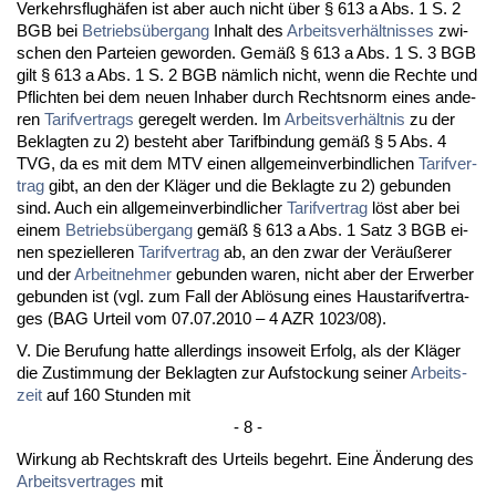
Ver­kehrs­flughäfen ist aber auch nicht über § 613 a Abs. 1 S. 2
BGB bei
Be­triebsüber­gang
In­halt des
Ar­beits­verhält­nis­ses
zwi­
schen den Par­tei­en ge­wor­den. Gemäß § 613 a Abs. 1 S. 3 BGB
gilt § 613 a Abs. 1 S. 2 BGB nämlich nicht, wenn die Rech­te und
Pflich­ten bei dem neu­en In­ha­ber durch Rechts­norm ei­nes an­de­
ren
Ta­rif­ver­trags
ge­re­gelt wer­den. Im
Ar­beits­verhält­nis
zu der
Be­klag­ten zu 2) be­steht aber Ta­rif­bin­dung gemäß § 5 Abs. 4
TVG, da es mit dem MTV ei­nen all­ge­mein­ver­bind­li­chen
Ta­rif­ver­
trag
gibt, an den der Kläger und die Be­klag­te zu 2) ge­bun­den
sind. Auch ein all­ge­mein­ver­bind­li­cher
Ta­rif­ver­trag
löst aber bei
ei­nem
Be­triebsüber­gang
gemäß § 613 a Abs. 1 Satz 3 BGB ei­
nen spe­zi­el­le­ren
Ta­rif­ver­trag
ab, an den zwar der Veräußerer
und der
Ar­beit­neh­mer
ge­bun­den wa­ren, nicht aber der Er­wer­ber
ge­bun­den ist (vgl. zum Fall der Ablösung ei­nes Haus­ta­rif­ver­tra­
ges (BAG Ur­teil vom 07.07.2010 – 4 AZR 1023/08).
V. Die Be­ru­fung hat­te al­ler­dings in­so­weit Er­folg, als der Kläger
die Zu­stim­mung der Be­klag­ten zur Auf­sto­ckung sei­ner
Ar­beits­
zeit
auf 160 St­un­den mit
- 8 -
Wir­kung ab Rechts­kraft des Ur­teils be­gehrt. Ei­ne Ände­rung des
Ar­beits­ver­tra­ges
mit