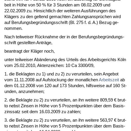
beit in Höhe von 50 % für 3 St­un­den am 08.02.2009 und
22.02.2009 zu. Hin­sicht­lich der wei­te­ren Ausführun­gen des
Klägers zu den gel­tend ge­mach­ten Zah­lungs­ansprüchen wird
auf Be­ru­fungs­be­gründungs­schrift (Bl. 275 f. d. A.) Be­zug ge­
nom­men.
Nach teil­wei­ser Rück­nah­me der in der Be­ru­fungs­be­gründungs­
schrift ge­stell­ten Anträge,
be­an­tragt der Kläger noch,
un­ter teil­wei­ser Abände­rung des Ur­teils des Ar­beits­ge­richts Köln
vom 25.02.2010, Ak­ten­zei­chen: 10 Ca 3300/09,
1. die Be­klag­ten zu 1) und zu 2) zu ver­ur­tei­len, sein An­ge­bot
vom 11.11.2008 auf Auf­sto­ckung der mo­nat­li­chen
Ar­beits­zeit
ab
dem 01.12.2008 von 120 auf 173 St­un­den, hilfs­wei­se auf 160 St­
un­den, an­zu­neh­men;
2. die Be­klag­te zu 2) zu ver­ur­tei­len, an ihn wei­te­re 809,59 € brut­
to nebst Zin­sen in Höhe von 5 Pro­zent­punk­ten über dem Ba­sis­
zins­satz seit dem 16.03.2009 zu zah­len;
3. die Be­klag­te zu 2) zu ver­ur­tei­len, an ihn wei­te­re 563,97 € brut­
to nebst Zin­sen in Höhe von 5 Pro­zent­punk­ten über dem Ba­sis­