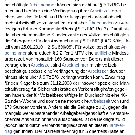
beschäftig­te
Ar­beit­neh­mer
können sich nicht auf § 9 Tz­B­fG be­
ru­fen und hierüber kei­ne Verlänge­rung ih­rer
Ar­beits­zeit
er­rei­
chen, weil das Teil­zeit- und Be­fris­tungs­ge­setz dar­auf ab­zielt,
mehr Ar­beitsplätze zu schaf­fen, nicht aber
Über­stun­den
zu ver­
fes­ti­gen (Er­fur­ter Kom­men­tar/Preis § 9 Tz­B­fG Rn. 3). Da­mit bil­
det aber die mo­nat­li­che St­un­den­zahl ei­nes Voll­zeit­beschäftig­ten
die Ober­gren­ze für den An­spruch aus § 9 Tz­B­fG (LAG Köln, Ur­
teil vom 25.01.2010 – 2 Sa 696/09). Für voll­zeit­beschäftig­te
Ar­
beit­neh­mer
sieht je­doch § 2 Zif­fer 1 MTV ei­ne
ta­rif­li­che
Min­dest­
ar­beits­zeit von mo­nat­lich 160 St­un­den vor. Be­reits mit die­ser
ver­trag­li­chen
Ar­beits­zeit
sind
Ar­beit­neh­mer
mit­hin voll­zeit­
beschäftigt, so­dass ei­ne Verlänge­rung der
Ar­beits­zeit
darüber
hin­aus nicht über § 9 Tz­B­fG ver­langt wer­den kann. Zwar mag
für den Kläger bis zum 31.12.2008 der in­so­weit spe­zi­el­le­re Man­
tel­ta­rif­ver­trag für Si­cher­heits­kräfte an Ver­kehrs­flughäfen ge­gol­
ten ha­ben, der für Voll­zeit­beschäftig­te im Durch­schnitt ei­ne 40-
St­un­den-Wo­che und so­mit ei­ne mo­nat­li­che
Ar­beits­zeit
von rund
173 St­un­den vor­sieht. An­ders als die Be­klag­te zu 1), ge­gen die
man­gels wei­ter­be­ste­hen­der Ar­beit­ge­ber­ei­gen­schaft ein ent­spre­
chen­der An­spruch oh­ne­hin aus­schei­det, ist die Be­klag­te zu 2)
je­doch nicht durch Ver­bands­mit­glied­schaft an die­sen
Ta­rif­ver­
trag
ge­bun­den. Der Man­tel­ta­rif­ver­trag für Si­cher­heits­kräfte an