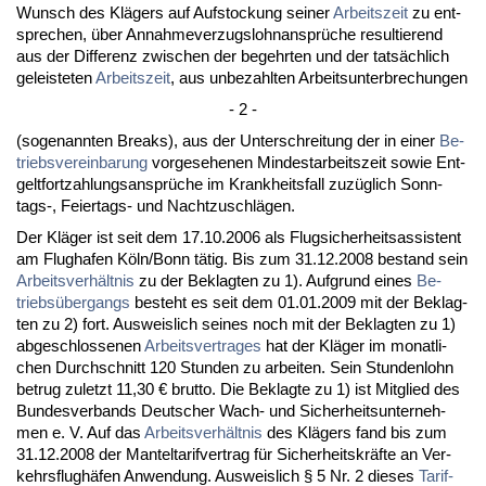
Wunsch des Klägers auf Auf­sto­ckung sei­ner
Ar­beits­zeit
zu ent­
spre­chen, über An­nah­me­ver­zugs­lohn­ansprüche re­sul­tie­rend
aus der Dif­fe­renz zwi­schen der be­gehr­ten und der tatsächlich
ge­leis­te­ten
Ar­beits­zeit
, aus un­be­zahl­ten Ar­beits­un­ter­bre­chun­gen
- 2 -
(so­ge­nann­ten Breaks), aus der Un­ter­schrei­tung der in ei­ner
Be­
triebs­ver­ein­ba­rung
vor­ge­se­he­nen Min­dest­ar­beits­zeit so­wie Ent­
gelt­fort­zah­lungs­ansprüche im Krank­heits­fall zuzüglich Sonn­
tags-, Fei­er­tags- und Nacht­zu­schlägen.
Der Kläger ist seit dem 17.10.2006 als Flug­si­cher­heits­as­sis­tent
am Flug­ha­fen Köln/Bonn tätig. Bis zum 31.12.2008 be­stand sein
Ar­beits­verhält­nis
zu der Be­klag­ten zu 1). Auf­grund ei­nes
Be­
triebsüber­gangs
be­steht es seit dem 01.01.2009 mit der Be­klag­
ten zu 2) fort. Aus­weis­lich sei­nes noch mit der Be­klag­ten zu 1)
ab­ge­schlos­se­nen
Ar­beits­ver­tra­ges
hat der Kläger im mo­nat­li­
chen Durch­schnitt 120 St­un­den zu ar­bei­ten. Sein St­un­den­lohn
be­trug zu­letzt 11,30 € brut­to. Die Be­klag­te zu 1) ist Mit­glied des
Bun­des­ver­bands Deut­scher Wach- und Si­cher­heits­un­ter­neh­
men e. V. Auf das
Ar­beits­verhält­nis
des Klägers fand bis zum
31.12.2008 der Man­tel­ta­rif­ver­trag für Si­cher­heits­kräfte an Ver­
kehrs­flughäfen An­wen­dung. Aus­weis­lich § 5 Nr. 2 die­ses
Ta­rif­