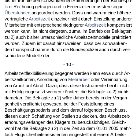
bis­her konn­te den schwan­ken­den An­for­de­run­gen der Bun­des­po­
li­zei Rech­nung ge­tra­gen und in Fe­ri­en­zei­ten muss­ten so­gar
Über­stun­den
an­ge­ord­net wer­den. Dass und war­um ei­ne höhe­re
ver­trag­li­che
Ar­beits­zeit
ein­zel­ner nicht durch Ein­stel­lung an­de­rer
Mit­ar­bei­ter mit ent­spre­chend nied­ri­ge­rer
Ar­beits­zeit
kom­pen­siert
wer­den kann, ist nicht dar­ge­tan, zu­mal im Be­trieb der Be­klag­ten
zu 2) auch bis­her un­ter­schied­li­che Ar­beits­zeit­mo­del­le prak­ti­ziert
wur­den. Zu­dem ist dar­auf hin­zu­wei­sen, dass der schwan­ken­
den In­an­spruch­nah­me durch die Bun­des­po­li­zei auch durch ver­
schie­de­ne Mo­del­le der
- 10 -
Ar­beits­zeit­fle­xi­bi­li­sie­rung be­geg­net wer­den kann et­wa durch Ar­
beits­zeit­kon­ten, An­ord­nung von
Mehr­ar­beit
oder Ver­ein­ba­rung
von Ar­beit auf Ab­ruf. Da­zu, dass die­se In­stru­men­te bei ihr nicht
mit Er­folg ein­ge­setzt wer­den könn­ten, die Be­klag­te zu 2) nichts
dar­ge­tan. Die Be­klag­te zu 2) wäre da­her be­reits in der Ver­gan­
gen­heit ver­pflich­tet ge­we­sen, bei der Fest­stel­lung ei­nes
Beschäfti­gungs­be­darfs und dem dar­auf fol­gen­den Be­schluss,
die­sen durch Schaf­fung von Stel­len zu de­cken, das Ar­beits­zeit­
erhöhungs­ver­lan­gen des Klägers zu berück­sich­ti­gen. Gleich­
wohl hat die Be­klag­te zu 2) in der Zeit ab dem 01.01.2009 mehr­
fach Flug­si­cher­heits­as­sis­ten­ten ein­ge­stellt mit ei­nem Ar­beits­