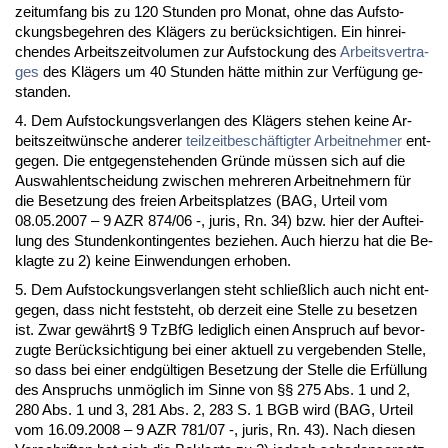
zeit­um­fang bis zu 120 St­un­den pro Mo­nat, oh­ne das Auf­sto­
ckungs­be­geh­ren des Klägers zu berück­sich­ti­gen. Ein hin­rei­
chen­des Ar­beits­zeit­vo­lu­men zur Auf­sto­ckung des
Ar­beits­ver­tra­
ges
des Klägers um 40 St­un­den hätte mit­hin zur Verfügung ge­
stan­den.
4. Dem Auf­sto­ckungs­ver­lan­gen des Klägers ste­hen kei­ne Ar­
beits­zeitwünsche an­de­rer
teil­zeit­beschäftig­ter
Ar­beit­neh­mer
ent­
ge­gen. Die ent­ge­gen­ste­hen­den Gründe müssen sich auf die
Aus­wah­l­ent­schei­dung zwi­schen meh­re­ren Ar­beit­neh­mern für
die Be­set­zung des frei­en Ar­beits­plat­zes (BAG, Ur­teil vom
08.05.2007 – 9 AZR 874/06 -, ju­ris, Rn. 34) bzw. hier der Auf­tei­
lung des St­un­den­kon­tin­gen­tes be­zie­hen. Auch hier­zu hat die Be­
klag­te zu 2) kei­ne Ein­wen­dun­gen er­ho­ben.
5. Dem Auf­sto­ckungs­ver­lan­gen steht schließlich auch nicht ent­
ge­gen, dass nicht fest­steht, ob der­zeit ei­ne Stel­le zu be­set­zen
ist. Zwar gewährt§ 9 Tz­B­fG le­dig­lich ei­nen An­spruch auf be­vor­
zug­te Berück­sich­ti­gung bei ei­ner ak­tu­ell zu ver­ge­ben­den Stel­le,
so dass bei ei­ner endgülti­gen Be­set­zung der Stel­le die Erfüllung
des An­spruchs unmöglich im Sin­ne von §§ 275 Abs. 1 und 2,
280 Abs. 1 und 3, 281 Abs. 2, 283 S. 1 BGB wird (BAG, Ur­teil
vom 16.09.2008 – 9 AZR 781/07 -, ju­ris, Rn. 43). Nach die­sen