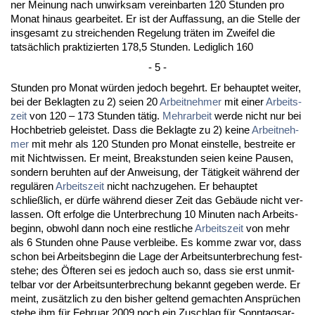
ner Mei­nung nach un­wirk­sam ver­ein­bar­ten 120 St­un­den pro
Mo­nat hin­aus ge­ar­bei­tet. Er ist der Auf­fas­sung, an die Stel­le der
ins­ge­samt zu strei­chen­den Re­ge­lung träten im Zwei­fel die
tatsächlich prak­ti­zier­ten 178,5 St­un­den. Le­dig­lich 160
- 5 -
St­un­den pro Mo­nat würden je­doch be­gehrt. Er be­haup­tet wei­ter,
bei der Be­klag­ten zu 2) sei­en 20
Ar­beit­neh­mer
mit ei­ner
Ar­beits­
zeit
von 120 – 173 St­un­den tätig.
Mehr­ar­beit
wer­de nicht nur bei
Hoch­be­trieb ge­leis­tet. Dass die Be­klag­te zu 2) kei­ne
Ar­beit­neh­
mer
mit mehr als 120 St­un­den pro Mo­nat ein­stel­le, be­strei­te er
mit Nicht­wis­sen. Er meint, Break­stun­den sei­en kei­ne Pau­sen,
son­dern be­ruh­ten auf der An­wei­sung, der Tätig­keit während der
re­gulären
Ar­beits­zeit
nicht nach­zu­ge­hen. Er be­haup­tet
schließlich, er dürfe während die­ser Zeit das Gebäude nicht ver­
las­sen. Oft er­fol­ge die Un­ter­bre­chung 10 Mi­nu­ten nach Ar­beits­
be­ginn, ob­wohl dann noch ei­ne rest­li­che
Ar­beits­zeit
von mehr
als 6 St­un­den oh­ne Pau­se ver­blei­be. Es kom­me zwar vor, dass
schon bei Ar­beits­be­ginn die La­ge der Ar­beits­un­ter­bre­chung fest­
ste­he; des Öfte­ren sei es je­doch auch so, dass sie erst un­mit­
tel­bar vor der Ar­beits­un­ter­bre­chung be­kannt ge­ge­ben wer­de. Er
meint, zusätz­lich zu den bis­her gel­tend ge­mach­ten Ansprüchen
ste­he ihm für Fe­bru­ar 2009 noch ein Zu­schlag für Sonn­tags­ar­