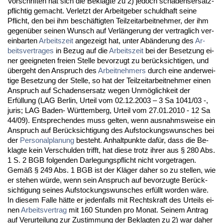
Vor­schrif­ten hat sich die Be­klag­te zu 2) je­doch scha­dens­er­satz­
pflich­tig ge­macht. Ver­letzt der Ar­beit­ge­ber schuld­haft sei­ne
Pflicht, den bei ihm beschäftig­ten Teil­zeit­ar­beit­neh­mer, der ihm
ge­genüber sei­nen Wunsch auf Verlänge­rung der ver­trag­lich ver­
ein­bar­ten
Ar­beits­zeit
an­ge­zeigt hat, un­ter Abände­rung des
Ar­
beits­ver­tra­ges
in Be­zug auf die
Ar­beits­zeit
bei der Be­set­zung ei­
ner ge­eig­ne­ten frei­en Stel­le be­vor­zugt zu berück­sich­ti­gen, und
über­geht den An­spruch des
Ar­beit­neh­mers
durch ei­ne an­der­wei­
ti­ge Be­set­zung der Stel­le, so hat der Teil­zeit­ar­beit­neh­mer ei­nen
An­spruch auf Scha­dens­er­satz we­gen Unmöglich­keit der
Erfüllung (LAG Ber­lin, Ur­teil vom 02.12.2003 – 3 Sa 1041/03 -,
ju­ris; LAG Ba­den- Würt­tem­berg, Ur­teil vom 27.01.2010 - 12 Sa
44/09). Ent­spre­chen­des muss gel­ten, wenn aus­nahms­wei­se ein
An­spruch auf Berück­sich­ti­gung des Auf­sto­ckungs­wun­sches bei
der
Per­so­nal­pla­nung
be­steht. An­halt­punk­te dafür, dass die Be­
klag­te kein Ver­schul­den trifft, hat die­se trotz ih­rer aus § 280 Abs.
1 S. 2 BGB fol­gen­den Dar­le­gungs­pflicht nicht vor­ge­tra­gen.
Gemäß § 249 Abs. 1 BGB ist der Kläger da­her so zu stel­len, wie
er ste­hen würde, wenn sein An­spruch auf be­vor­zug­te Berück­
sich­ti­gung sei­nes Auf­sto­ckungs­wun­sches erfüllt wor­den wäre.
In die­sem Fal­le hätte er je­den­falls mit Rechts­kraft des Ur­teils ei­
nen
Ar­beits­ver­trag
mit 160 St­un­den pro Mo­nat. Sei­nem An­trag
auf Ver­ur­tei­lung zur Zu­stim­mung der Be­klag­ten zu 2) war da­her