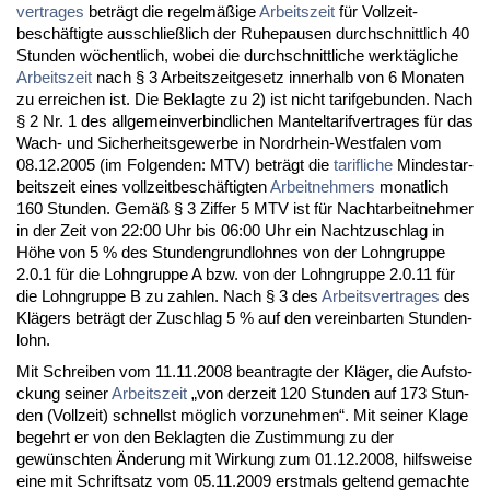
ver­tra­ges
beträgt die re­gelmäßige
Ar­beits­zeit
für Voll­zeit­
beschäftig­te aus­sch­ließlich der Ru­he­pau­sen durch­schnitt­lich 40
St­un­den wöchent­lich, wo­bei die durch­schnitt­li­che werktägli­che
Ar­beits­zeit
nach § 3 Ar­beits­zeit­ge­setz in­ner­halb von 6 Mo­na­ten
zu er­rei­chen ist. Die Be­klag­te zu 2) ist nicht ta­rif­ge­bun­den. Nach
§ 2 Nr. 1 des all­ge­mein­ver­bind­li­chen Man­tel­ta­rif­ver­tra­ges für das
Wach- und Si­cher­heits­ge­wer­be in Nord­rhein-West­fa­len vom
08.12.2005 (im Fol­gen­den: MTV) beträgt die
ta­rif­li­che
Min­dest­ar­
beits­zeit ei­nes voll­zeit­beschäftig­ten
Ar­beit­neh­mers
mo­nat­lich
160 St­un­den. Gemäß § 3 Zif­fer 5 MTV ist für Nacht­ar­beit­neh­mer
in der Zeit von 22:00 Uhr bis 06:00 Uhr ein Nacht­zu­schlag in
Höhe von 5 % des St­un­den­grund­loh­nes von der Lohn­grup­pe
2.0.1 für die Lohn­grup­pe A bzw. von der Lohn­grup­pe 2.0.11 für
die Lohn­grup­pe B zu zah­len. Nach § 3 des
Ar­beits­ver­tra­ges
des
Klägers beträgt der Zu­schlag 5 % auf den ver­ein­bar­ten St­un­den­
lohn.
Mit Schrei­ben vom 11.11.2008 be­an­trag­te der Kläger, die Auf­sto­
ckung sei­ner
Ar­beits­zeit
„von der­zeit 120 St­un­den auf 173 St­un­
den (Voll­zeit) schnellst möglich vor­zu­neh­men“. Mit sei­ner Kla­ge
be­gehrt er von den Be­klag­ten die Zu­stim­mung zu der
gewünsch­ten Ände­rung mit Wir­kung zum 01.12.2008, hilfs­wei­se
ei­ne mit Schrift­satz vom 05.11.2009 erst­mals gel­tend ge­mach­te