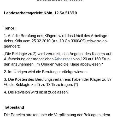
Lan­des­ar­beits­ge­richt Köln, 12 Sa 513/10
Te­nor:
1. Auf die Be­ru­fung des Klägers wird das Ur­teil des Ar­beits­ge­
richts Köln vom 25.02.2010 (Az. 10 Ca 3300/09) teil­wei­se ab­
geändert:
„Die Be­klag­te zu 2) wird ver­ur­teilt, das An­ge­bot des Klägers auf
Auf­sto­ckung der mo­nat­li­chen
Ar­beits­zeit
von 120 auf 160 St­un­
den an­zu­neh­men. Im Übri­gen wird die Kla­ge ab­ge­wie­sen.“
2. Im Übri­gen wird die Be­ru­fung zurück­ge­wie­sen.
3. Die Kos­ten des Be­ru­fungs­ver­fah­rens ha­ben der Kläger zu 87
%, die Be­klag­te zu 2) zu 13 % zu tra­gen. (*)
4. Die Re­vi­si­on wird nicht zu­ge­las­sen.
Tat­be­stand
Die Par­tei­en strei­ten über die Ver­pflich­tung der Be­klag­ten, dem