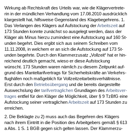
Wir­kung ab Rechts­kraft des Ur­teils war, wie die Kläger­ver­tre­te­
rin in der münd­li­chen Ver­hand­lung vom 17.08.2010 aus­drück­lich
klar­ge­stellt hat, hilfs­wei­se Ge­gen­stand des Kla­ge­be­geh­rens. 1.
Das Ver­lan­gen des Klägers auf Auf­sto­ckung der
Ar­beits­zeit
auf
173 St­un­den konn­te zunächst so aus­ge­legt wer­den, dass der
Kläger als Mi­nus hier­zu zu­min­dest ei­ne Auf­sto­ckung auf 160 St­
un­den be­gehrt. Dies er­gibt sich aus sei­nem Schrei­ben vom
11.11.2008, in wel­chem er an sich die Auf­sto­ckung auf 173 St­
un­den be­gehr­te. Durch den Klam­mer­zu­satz „Voll­zeit“ hat er hin­
rei­chend deut­lich ge­macht, wie­so er die­se Auf­sto­ckung
wünscht. 173 St­un­den wa­ren nämlich zu die­sem Zeit­punkt auf­
grund des Man­tel­ta­rif­ver­trags für Si­cher­heits­kräfte an Ver­kehrs­
flughäfen noch maßgeb­lich für Voll­zeit­zeit­ar­beits­verhält­nis­se.
Erst durch den
Be­triebsüber­gang
und die be­reits dar­ge­stell­te
Aus­wechs­lung der
ta­rif­ver­trag­li­chen
Grund­la­gen des
Ar­beits­ver­
tra­ges
ent­fiel für den Kläger die Möglich­keit, über § 9 Tz­B­fG ei­ne
Auf­sto­ckung sei­ner ver­trag­li­chen
Ar­beits­zeit
auf 173 St­un­den zu
er­rei­chen.
2. Die Be­klag­te zu 2) muss auch das Be­geh­ren des Klägers
nach ih­rem Ein­tritt in die Po­si­ti­on des Ar­beit­ge­bers gemäß § 613
a Abs. 1 S. 1 BGB ge­gen sich gel­ten las­sen. Der Klam­mer­zu­