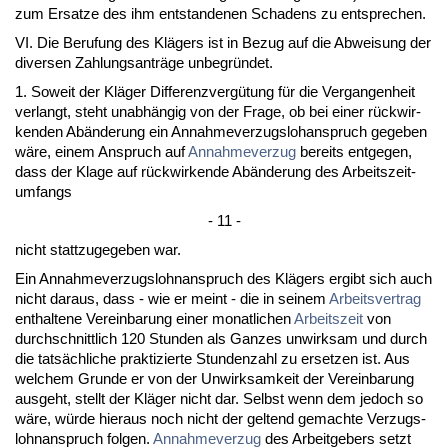
zum Er­sat­ze des ihm ent­stan­de­nen Scha­dens zu ent­spre­chen.
VI. Die Be­ru­fung des Klägers ist in Be­zug auf die Ab­wei­sung der
di­ver­sen Zah­lungs­anträge un­be­gründet.
1. So­weit der Kläger Dif­fe­renz­vergütung für die Ver­gan­gen­heit
ver­langt, steht un­abhängig von der Fra­ge, ob bei ei­ner rück­wir­
ken­den Abände­rung ein An­nah­me­ver­zugs­lo­h­an­spruch ge­ge­ben
wäre, ei­nem An­spruch auf
An­nah­me­ver­zug
be­reits ent­ge­gen,
dass der Kla­ge auf rück­wir­ken­de Abände­rung des Ar­beits­zeit­
um­fangs
- 11 -
nicht statt­zu­ge­ge­ben war.
Ein An­nah­me­ver­zugs­lohn­an­spruch des Klägers er­gibt sich auch
nicht dar­aus, dass - wie er meint - die in sei­nem
Ar­beits­ver­trag
ent­hal­te­ne Ver­ein­ba­rung ei­ner mo­nat­li­chen
Ar­beits­zeit
von
durch­schnitt­lich 120 St­un­den als Gan­zes un­wirk­sam und durch
die tatsächli­che prak­ti­zier­te St­un­den­zahl zu er­set­zen ist. Aus
wel­chem Grun­de er von der Un­wirk­sam­keit der Ver­ein­ba­rung
aus­geht, stellt der Kläger nicht dar. Selbst wenn dem je­doch so
wäre, würde hier­aus noch nicht der gel­tend ge­mach­te Ver­zugs­
lohn­an­spruch fol­gen.
An­nah­me­ver­zug
des Ar­beit­ge­bers setzt