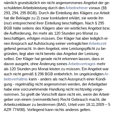
nämlich grundsätz­lich ein nicht an­ge­nom­me­nes An­ge­bot der ge­
schul­de­ten Ar­beits­leis­tung durch den
Ar­beit­neh­mer
vor­aus (§§
293, 294, 295 BGB). Durch die Ein­tei­lung des Klägers zur Ar­beit
hat die Be­klag­te zu 2) zwar kon­klu­dent erklärt, sie wer­de ihn
(nur) ent­spre­chend ih­rer Ein­tei­lung beschäfti­gen. Nach § 295
BGB hätte sei­tens des Klägers aber ein wört­li­ches An­ge­bot bzw.
die Auf­for­de­rung, ihn mehr als 120 St­un­den pro Mo­nat zu
beschäfti­gen, er­fol­gen müssen. Der Kläger hat aber le­dig­lich ei­
nen An­spruch auf Auf­sto­ckung sei­ner ver­trag­li­chen
Ar­beits­zeit
gel­tend ge­macht. In dem An­ge­bot, ei­ne Leis­tungs­pflicht zu be­
gründen, liegt aber nicht be­reits das An­ge­bot der Leis­tung
selbst. Der Kläger hat ge­ra­de nicht er­ken­nen las­sen, dass er
da­von aus­geht, oh­ne Ände­rung sei­nes
Ar­beits­ver­tra­ges
mehr
als 120 St­un­den pro Mo­nat leis­ten zu müssen. Ein An­ge­bot war
auch nicht gemäß § 296 BGB ent­behr­lich. Im un­gekündig­ten
Ar­
beits­verhält­nis
kann - an­ders als nach Aus­spruch ei­ner Kündi­
gung - re­gelmäßig nicht an­ge­nom­men wer­den, der Ar­beit­ge­ber
ha­be ei­ne vor­zu­neh­men­de Hand­lung nicht recht­zei­tig vor­ge­
nom­men. So greift die Vor­schrift dann nicht ein, wenn der Ar­beit­
ge­ber von ei­nem (ver­meint­li­chen) Recht Ge­brauch macht, die
Ar­beits­zeit­dau­er zu be­stim­men (BAG, Ur­teil vom 18.11.2009 – 5
AZR 774/08). Vor­lie­gend kann nichts an­de­res gel­ten.