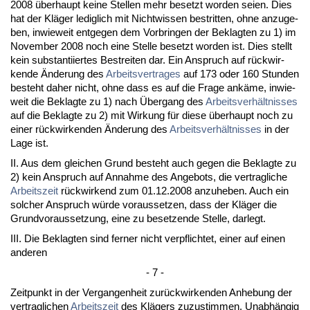
2008 über­haupt kei­ne Stel­len mehr be­setzt wor­den sei­en. Dies
hat der Kläger le­dig­lich mit Nicht­wis­sen be­strit­ten, oh­ne an­zu­ge­
ben, in­wie­weit ent­ge­gen dem Vor­brin­gen der Be­klag­ten zu 1) im
No­vem­ber 2008 noch ei­ne Stel­le be­setzt wor­den ist. Dies stellt
kein sub­stan­ti­ier­tes Be­strei­ten dar. Ein An­spruch auf rück­wir­
ken­de Ände­rung des
Ar­beits­ver­tra­ges
auf 173 oder 160 St­un­den
be­steht da­her nicht, oh­ne dass es auf die Fra­ge ankäme, in­wie­
weit die Be­klag­te zu 1) nach Über­gang des
Ar­beits­verhält­nis­ses
auf die Be­klag­te zu 2) mit Wir­kung für die­se über­haupt noch zu
ei­ner rück­wir­ken­den Ände­rung des
Ar­beits­verhält­nis­ses
in der
La­ge ist.
II. Aus dem glei­chen Grund be­steht auch ge­gen die Be­klag­te zu
2) kein An­spruch auf An­nah­me des An­ge­bots, die ver­trag­li­che
Ar­beits­zeit
rück­wir­kend zum 01.12.2008 an­zu­he­ben. Auch ein
sol­cher An­spruch würde vor­aus­set­zen, dass der Kläger die
Grund­vor­aus­set­zung, ei­ne zu be­set­zen­de Stel­le, dar­legt.
III. Die Be­klag­ten sind fer­ner nicht ver­pflich­tet, ei­ner auf ei­nen
an­de­ren
- 7 -
Zeit­punkt in der Ver­gan­gen­heit zurück­wir­ken­den An­he­bung der
ver­trag­li­chen
Ar­beits­zeit
des Klägers zu­zu­stim­men. Un­abhängig