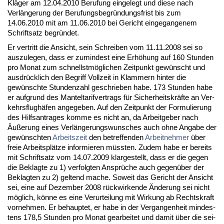
Kläger am 12.04.2010 Be­ru­fung ein­ge­legt und die­se nach
Verlänge­rung der Be­ru­fungs­be­gründungs­frist bis zum
14.06.2010 mit am 11.06.2010 bei Ge­richt ein­ge­gan­ge­nem
Schrift­satz be­gründet.
Er ver­tritt die An­sicht, sein Schrei­ben vom 11.11.2008 sei so
aus­zu­le­gen, dass er zu­min­dest ei­ne Erhöhung auf 160 St­un­den
pro Mo­nat zum schnellstmögli­chen Zeit­punkt gewünscht und
aus­drück­lich den Be­griff Voll­zeit in Klam­mern hin­ter die
gewünsch­te St­un­den­zahl ge­schrie­ben ha­be. 173 St­un­den ha­be
er auf­grund des Man­tel­ta­rif­ver­trags für Si­cher­heits­kräfte an Ver­
kehrs­flughäfen an­ge­ge­ben. Auf den Zeit­punkt der For­mu­lie­rung
des Hilfs­an­tra­ges kom­me es nicht an, da Ar­beit­ge­ber nach
Äußerung ei­nes Verlänge­rungs­wun­sches auch oh­ne An­ga­be der
gewünsch­ten
Ar­beits­zeit
den be­tref­fen­den
Ar­beit­neh­mer
über
freie Ar­beitsplätze in­for­mie­ren müss­ten. Zu­dem ha­be er be­reits
mit Schrift­satz vom 14.07.2009 klar­ge­stellt, dass er die ge­gen
die Be­klag­te zu 1) ver­folg­ten Ansprüche auch ge­genüber der
Be­klag­ten zu 2) gel­tend ma­che. So­weit das Ge­richt der An­sicht
sei, ei­ne auf De­zem­ber 2008 rück­wir­ken­de Ände­rung sei nicht
möglich, könne es ei­ne Ver­ur­tei­lung mit Wir­kung ab Rechts­kraft
vor­neh­men. Er be­haup­tet, er ha­be in der Ver­gan­gen­heit min­des­
tens 178,5 St­un­den pro Mo­nat ge­ar­bei­tet und da­mit über die sei­