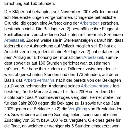
Erhöhung auf 160 St­un­den.
Der Kläger hat be­haup­tet, seit No­vem­ber 2007 würden mo­nat­
lich Neu­ein­stel­lun­gen vor­ge­nom­men. Drin­gen­de be­trieb­li­che
Gründe, die ge­gen ei­ne Auf­sto­ckung der
Ar­beits­zeit
sprächen,
bestünden nicht. Die Be­klag­te zu 2) beschäfti­ge ih­re Flug­gast­
kon­trol­leu­re in ver­schie­de­nen Schich­ten mit mehr als 8 St­un­den
Ar­beits­zeit
. Zu­dem wei­se sie in Stel­len­an­zei­gen dar­auf hin, dass
je­der­zeit ei­ne Auf­sto­ckung auf Voll­zeit möglich sei. Er hat die
An­sicht ver­tre­ten, je­den­falls die Be­klag­te zu 2) ha­be da­her sei­
nem An­trag auf Erhöhung der mo­nat­li­chen
Ar­beits­zeit
, zu­min­
dest so­weit er auf 160 St­un­den ge­rich­tet war, zu­stim­men
müssen. Sie ha­be ihm zu­dem die Dif­fe­renz zwi­schen den je­
weils ab­ge­rech­ne­ten St­un­den und den 173 St­un­den, auf de­ren
Ba­sis das
Ar­beits­verhält­nis
nach der be­reits von der Be­klag­ten
zu 1) vor­zu­neh­men­den Ände­rung sei­nes
Ar­beits­ver­tra­ges
fort­
be­ste­he, für die Mo­na­te Ja­nu­ar bis Ju­ni 2009 un­ter dem Ge­
sichts­punkt des An­nah­me­ver­zu­ges vergüten. Fer­ner ste­he ihm
für das Jahr 2008 ge­gen die Be­klag­te zu 1) so­wie für das Jahr
2009 ge­gen die Be­klag­te zu 2) die
Vergütung
von Break­stun­den
zu. So­weit die­se auf ei­nen Sonn­tag fie­len, sei­en sie mit ei­nem
Zu­schlag von 50 % bzw. 100 % zu vergüten. Glei­ches gel­te für
die Ta­ge, an wel­chen er we­ni­ger als 6 St­un­den ein­ge­setzt wor­