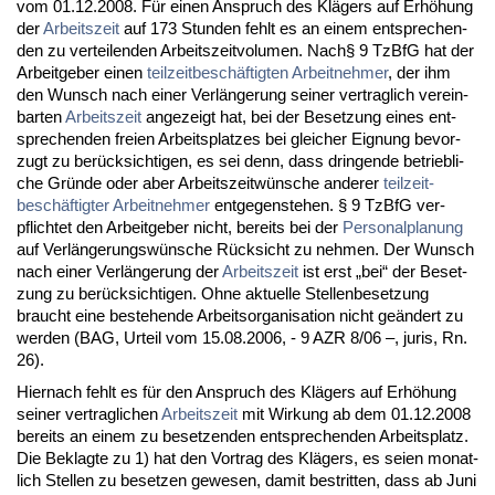
vom 01.12.2008. Für ei­nen An­spruch des Klägers auf Erhöhung
der
Ar­beits­zeit
auf 173 St­un­den fehlt es an ei­nem ent­spre­chen­
den zu ver­tei­len­den Ar­beits­zeit­vo­lu­men. Nach§ 9 Tz­B­fG hat der
Ar­beit­ge­ber ei­nen
teil­zeit­beschäftig­ten
Ar­beit­neh­mer
, der ihm
den Wunsch nach ei­ner Verlänge­rung sei­ner ver­trag­lich ver­ein­
bar­ten
Ar­beits­zeit
an­ge­zeigt hat, bei der Be­set­zung ei­nes ent­
spre­chen­den frei­en Ar­beits­plat­zes bei glei­cher Eig­nung be­vor­
zugt zu berück­sich­ti­gen, es sei denn, dass drin­gen­de be­trieb­li­
che Gründe oder aber Ar­beits­zeitwünsche an­de­rer
teil­zeit­
beschäftig­ter
Ar­beit­neh­mer
ent­ge­gen­ste­hen. § 9 Tz­B­fG ver­
pflich­tet den Ar­beit­ge­ber nicht, be­reits bei der
Per­so­nal­pla­nung
auf Verlänge­rungswünsche Rück­sicht zu neh­men. Der Wunsch
nach ei­ner Verlänge­rung der
Ar­beits­zeit
ist erst „bei“ der Be­set­
zung zu berück­sich­ti­gen. Oh­ne ak­tu­el­le Stel­len­be­set­zung
braucht ei­ne be­ste­hen­de Ar­beits­or­ga­ni­sa­ti­on nicht geändert zu
wer­den (BAG, Ur­teil vom 15.08.2006, - 9 AZR 8/06 –, ju­ris, Rn.
26).
Hier­nach fehlt es für den An­spruch des Klägers auf Erhöhung
sei­ner ver­trag­li­chen
Ar­beits­zeit
mit Wir­kung ab dem 01.12.2008
be­reits an ei­nem zu be­set­zen­den ent­spre­chen­den Ar­beits­platz.
Die Be­klag­te zu 1) hat den Vor­trag des Klägers, es sei­en mo­nat­
lich Stel­len zu be­set­zen ge­we­sen, da­mit be­strit­ten, dass ab Ju­ni