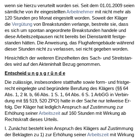
wenn sie hier­zu ver­ur­teilt wor­den sei. Seit dem 01.01.2009 sei­en
sämt­li­che von ihr ein­ge­stell­ten
Ar­beit­neh­mer
mit nicht mehr als
120 St­un­den pro Mo­nat ein­ge­stellt wor­den. So­weit der Kläger
die
Vergütung
von Break­stun­den ver­lan­ge, be­strei­te sie, dass
es sich um spon­tan an­ge­ord­ne­te Break­stun­den han­de­le und
die­se Ar­beits­zeit­pau­sen nicht be­reits bei Dienst­an­tritt fest­ge­
stan­den hätten. Die An­wei­sung, das Flug­ha­fen­gebäude während
die­ser St­un­den nicht zu ver­las­sen, sei nicht ge­ge­ben wor­den.
Hin­sicht­lich der wei­te­ren Ein­zel­hei­ten des Sach- und Streit­stan­
des wird auf den Ak­ten­in­halt Be­zug ge­nom­men.
Ent­scheid u n g s g r ü n d e
Die zulässi­ge, ins­be­son­de­re statt­haf­te so­wie form- und frist­ge­
recht ein­ge­leg­te und be­gründe­te Be­ru­fung des Klägers (§§ 64
Abs. 1, 2 lit. b, 66 Abs. 1 S. 1, 64 Abs. 6 S. 1 ArbGG in Ver­bin­
dung mit §§ 519, 520 ZPO) hat­te in der Sa­che nur teil­wei­se Er­
folg. Der Kläger hat le­dig­lich An­spruch auf Zu­stim­mung zur
Erhöhung sei­ner
Ar­beits­zeit
auf 160 St­un­den mit Wir­kung ab
Rechts­kraft die­ses Ur­teils.
I. Zunächst be­steht kein An­spruch des Klägers auf Zu­stim­mung
der Be­klag­ten zu 1) zur Erhöhung sei­ner
Ar­beits­zeit
mit Wir­kung