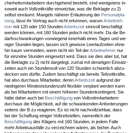
cher­heits­mit­ar­bei­tern durch­ge­hend be­steht, sind we­nigs­tens in­
so­weit auch Voll­zeit­kräfte ein­setz­bar, was die Be­klag­te zu 2)
selbst einräumt. Man­gels nähe­rer Erläute­rung der
Per­so­nal­pla­
nung
, lässt ihr Vor­trag auch nicht er­ken­nen, war­um
Ar­beit­neh­
mer
mit 120 oder 150 St­un­den
Ar­beits­zeit
sinn­voll beschäftigt
wer­den können, mit 160 St­un­den je­doch nicht mehr. Da die Be­
darfs­schwan­kun­gen vor­wie­gend in­ner­halb ei­nes Ta­ges und we­
ni­ger St­un­den lie­gen, las­sen sich ge­wis­se Leer­lauf­zei­ten oh­ne­
hin kaum ver­mei­den, wenn nicht ein Teil der
Ar­beit­neh­mer
nur
für ein­zel­ne St­un­den ein­ge­setzt wird. Dass sie dies aber tut, hat
die Be­klag­te zu 2) nicht dar­ge­legt, zu­mal mit der­ar­ti­gen Ein­satz­
zei­ten auch ein St­un­den­soll von 120 St­un­den schwer­lich ab­zu­
de­cken sein dürf­te. Zu­dem beschäftigt sie be­reits Teil­zeit­kräfte,
hat al­so durch­aus Mit­ar­bei­ter, de­ren
Ar­beits­zeit
auf­grund der
nied­ri­ge­ren Min­dest­stun­den­zahl fle­xi­bler ver­plant wer­den kann
als bei Mit­ar­bei­tern mit ei­nem höhe­ren St­un­den­kon­tin­gent. Sie
hätte da­her auch bei
Beschäfti­gung
von Voll­zeit­mit­ar­bei­tern
durch­aus die Möglich­keit, auf die schwan­ken­den An­for­de­run­gen
sei­tens der B zu re­agie­ren. Es ist nicht nach­voll­zieh­bar, dass
bei der Schaf­fung ei­ni­ger Voll­zeit­stel­len, na­ment­lich der
Beschäfti­gung
des Klägers mit 160 St­un­den, in je­dem Fal­le
mehr Ar­beits­ausfälle zu ver­zeich­nen wären, als bis­her. Auch