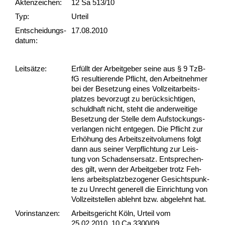
Akten­zeichen:
12 Sa 513/10
Typ:
Urteil
Ent­scheid­ungs­
17.08.2010
datum:
Leit­sätze:
Erfüllt der Ar­beit­ge­ber sei­ne aus § 9 Tz­B­
fG re­sul­tie­ren­de Pflicht, den Ar­beit­neh­mer
bei der Be­set­zung ei­nes Voll­zeit­ar­beits­
plat­zes be­vor­zugt zu berück­sich­ti­gen,
schuld­haft nicht, steht die an­der­wei­ti­ge
Be­set­zung der Stel­le dem Auf­sto­ckungs­
ver­lan­gen nicht ent­ge­gen. Die Pflicht zur
Erhöhung des Ar­beits­zeit­vo­lu­mens folgt
dann aus sei­ner Ver­pflich­tung zur Leis­
tung von Scha­dens­er­satz. Ent­spre­chen­
des gilt, wenn der Ar­beit­ge­ber trotz Feh­
lens ar­beits­platz­be­zo­ge­ner Ge­sichts­punk­
te zu Un­recht ge­ne­rell die Ein­rich­tung von
Voll­zeit­stel­len ab­lehnt bzw. ab­ge­lehnt hat.
Vor­ins­tan­zen:
Arbeitsgericht Köln, Urteil vom
25.02.2010, 10 Ca 3300/09