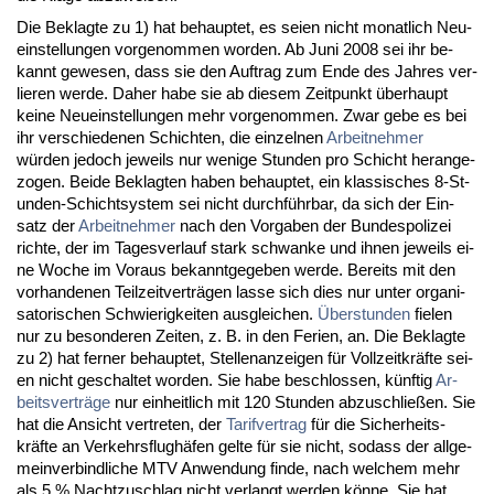
Die Be­klag­te zu 1) hat be­haup­tet, es sei­en nicht mo­nat­lich Neu­
ein­stel­lun­gen vor­ge­nom­men wor­den. Ab Ju­ni 2008 sei ihr be­
kannt ge­we­sen, dass sie den Auf­trag zum En­de des Jah­res ver­
lie­ren wer­de. Da­her ha­be sie ab die­sem Zeit­punkt über­haupt
kei­ne Neu­ein­stel­lun­gen mehr vor­ge­nom­men. Zwar ge­be es bei
ihr ver­schie­de­nen Schich­ten, die ein­zel­nen
Ar­beit­neh­mer
würden je­doch je­weils nur we­ni­ge St­un­den pro Schicht her­an­ge­
zo­gen. Bei­de Be­klag­ten ha­ben be­haup­tet, ein klas­si­sches 8-St­
un­den-Schicht­sys­tem sei nicht durchführ­bar, da sich der Ein­
satz der
Ar­beit­neh­mer
nach den Vor­ga­ben der Bun­des­po­li­zei
rich­te, der im Ta­ges­ver­lauf stark schwan­ke und ih­nen je­weils ei­
ne Wo­che im Vor­aus be­kannt­ge­ge­ben wer­de. Be­reits mit den
vor­han­de­nen Teil­zeit­verträgen las­se sich dies nur un­ter or­ga­ni­
sa­to­ri­schen Schwie­rig­kei­ten aus­glei­chen.
Über­stun­den
fie­len
nur zu be­son­de­ren Zei­ten, z. B. in den Fe­ri­en, an. Die Be­klag­te
zu 2) hat fer­ner be­haup­tet, Stel­len­an­zei­gen für Voll­zeit­kräfte sei­
en nicht ge­schal­tet wor­den. Sie ha­be be­schlos­sen, künf­tig
Ar­
beits­verträge
nur ein­heit­lich mit 120 St­un­den ab­zu­sch­ließen. Sie
hat die An­sicht ver­tre­ten, der
Ta­rif­ver­trag
für die Si­cher­heits­
kräfte an Ver­kehrs­flughäfen gel­te für sie nicht, so­dass der all­ge­
mein­ver­bind­li­che MTV An­wen­dung fin­de, nach wel­chem mehr
als 5 % Nacht­zu­schlag nicht ver­langt wer­den könne. Sie hat