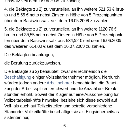
zins­satz seit dem 16.04.2009 zu zah­len;
4. die Be­klag­te zu 2) zu ver­ur­tei­len, an ihn wei­te­re 521,53 € brut­
to und 5,65 € net­to nebst Zin­sen in Höhe von 5 Pro­zent­punk­ten
über dem Ba­sis­zins­satz seit dem 16.05.2009 zu zah­len.
5. die Be­klag­te zu 2) zu ver­ur­tei­len, an ihn wei­te­re 1120,76 €
brut­to und 39,55 net­to nebst Zin­sen in Höhe von 5 Pro­zent­punk­
ten über dem Ba­sis­zins­satz aus 534,92 € seit dem 16.06.2009
des wei­te­ren 614,09 € seit dem 16.07.2009 zu zah­len.
Die Be­klag­ten be­an­tra­gen,
die Be­ru­fung zurück­zu­wei­sen.
Die Be­klag­te zu 2) be­haup­tet, zwar sei rech­ne­risch die
Beschäfti­gung
ei­ni­ger Voll­zeit­ar­beit­neh­mer möglich, hier­durch
würden je­doch an­de­re
Ar­beit­neh­mer
be­nach­tei­ligt, die Be­set­
zung der Ar­beits­spit­zen er­schwert und die An­zahl der Break­
stun­den erhöht. So­weit der Kläger auf ei­ne Aus­schrei­bung für
Voll­zeit­ar­beits­kräfte hin­wei­se, be­zie­he sich die­se so­wohl auf
Voll- als auch auf Teil­zeit­stel­len und be­tref­fe ver­schie­de­ne
Stand­or­te. Voll­zeit­kräfte beschäfti­ge sie als Flug­si­cher­heits­as­
sis­ten­ten nur,
- 6 -