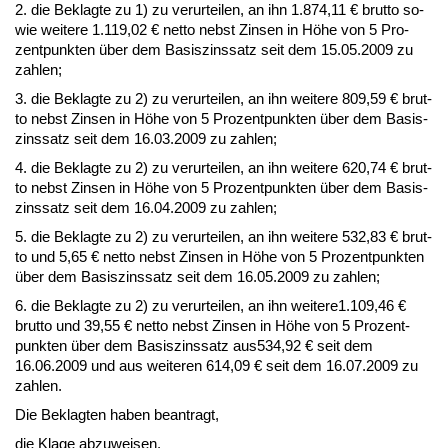
2. die Be­klag­te zu 1) zu ver­ur­tei­len, an ihn 1.874,11 € brut­to so­
wie wei­te­re 1.119,02 € net­to nebst Zin­sen in Höhe von 5 Pro­
zent­punk­ten über dem Ba­sis­zins­satz seit dem 15.05.2009 zu
zah­len;
3. die Be­klag­te zu 2) zu ver­ur­tei­len, an ihn wei­te­re 809,59 € brut­
to nebst Zin­sen in Höhe von 5 Pro­zent­punk­ten über dem Ba­sis­
zins­satz seit dem 16.03.2009 zu zah­len;
4. die Be­klag­te zu 2) zu ver­ur­tei­len, an ihn wei­te­re 620,74 € brut­
to nebst Zin­sen in Höhe von 5 Pro­zent­punk­ten über dem Ba­sis­
zins­satz seit dem 16.04.2009 zu zah­len;
5. die Be­klag­te zu 2) zu ver­ur­tei­len, an ihn wei­te­re 532,83 € brut­
to und 5,65 € net­to nebst Zin­sen in Höhe von 5 Pro­zent­punk­ten
über dem Ba­sis­zins­satz seit dem 16.05.2009 zu zah­len;
6. die Be­klag­te zu 2) zu ver­ur­tei­len, an ihn weitere1.109,46 €
brut­to und 39,55 € net­to nebst Zin­sen in Höhe von 5 Pro­zent­
punk­ten über dem Ba­sis­zins­satz aus534,92 € seit dem
16.06.2009 und aus wei­te­ren 614,09 € seit dem 16.07.2009 zu
zah­len.
Die Be­klag­ten ha­ben be­an­tragt,
die Kla­ge ab­zu­wei­sen.