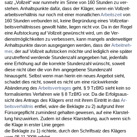
satz „Voll­zeit“ war nun­mehr im Sin­ne von 160 St­un­den zu ver­
ste­hen. An­halts­punk­te dafür, dass der Kläger, wenn ein Voll­zeit­
ar­beits­verhält­nis nur noch mit ei­ner mo­nat­li­chen
Ar­beits­zeit
von
160 St­un­den ver­bun­den ist, kei­ne Be­gründung ei­nes Voll­zeit­ar­
beits­verhält­nis­ses ge­wollt hätte, lie­gen nicht vor. Da in der Re­gel
ei­ne Auf­sto­ckung auf Voll­zeit gewünscht wird, um die Ver­
dienstmöglich­kei­ten zu ver­bes­sern, kann man­gels an­der­wei­ti­ger
An­halts­punk­te da­von aus­ge­gan­gen wer­den, dass der
Ar­beit­neh­
mer
, der auf Voll­zeit auf­sto­cken möch­te und le­dig­lich ei­ne später
un­zu­tref­fend wer­den­de St­un­den­zahl an­ge­ge­ben hat, je­den­falls
ei­ne Erhöhung auf die kor­rek­te St­un­den­zahl wünscht, so­weit
die­se nicht über die von ihm an­ge­ge­be­ne St­un­den­zahl
hin­aus­geht. Selbst wenn man hier­in ein neu­es An­ge­bot sieht,
scha­det dies nicht, so­weit es nicht um ei­ne rück­wir­ken­de
Abände­rung des
Ar­beits­ver­tra­ges
geht. § 9 Tz­B­fG sieht kein so
for­ma­li­sier­tes Ver­fah­ren wie § 8 Tz­B­fG vor. Da die Er­folgs­aus­
sicht des An­trags des Klägers erst mit ih­rem Ein­tritt in das
Ar­
beits­verhält­nis
ent­fiel, wäre die Be­klag­te zu 2) auf­grund ih­rer
Fürsor­ge­pflicht zu­min­dest ge­hal­ten ge­we­sen, auf ei­ne Klar­stel­
lung hin­zu­wir­ken. Zu­dem ist die­se Klar­stel­lung, auch wenn sich
die Kla­ge in ers­ter Li­nie ge­gen
die Be­klag­te zu 1) rich­te­te, durch den Schrift­satz des Klägers
vom 05.11.2009 er­folgt.