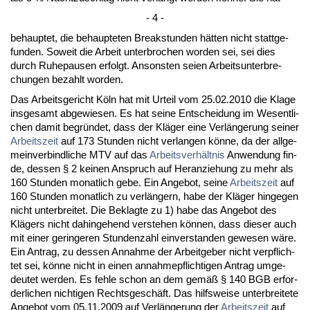
- 4 -
be­haup­tet, die be­haup­te­ten Break­stun­den hätten nicht statt­ge­
fun­den. So­weit die Ar­beit un­ter­bro­chen wor­den sei, sei dies
durch Ru­he­pau­sen er­folgt. An­sons­ten sei­en Ar­beits­un­ter­bre­
chun­gen be­zahlt wor­den.
Das Ar­beits­ge­richt Köln hat mit Ur­teil vom 25.02.2010 die Kla­ge
ins­ge­samt ab­ge­wie­sen. Es hat sei­ne Ent­schei­dung im We­sent­li­
chen da­mit be­gründet, dass der Kläger ei­ne Verlänge­rung sei­ner
Ar­beits­zeit
auf 173 St­un­den nicht ver­lan­gen könne, da der all­ge­
mein­ver­bind­li­che MTV auf das
Ar­beits­verhält­nis
An­wen­dung fin­
de, des­sen § 2 kei­nen An­spruch auf Her­an­zie­hung zu mehr als
160 St­un­den mo­nat­lich ge­be. Ein An­ge­bot, sei­ne
Ar­beits­zeit
auf
160 St­un­den mo­nat­lich zu verlängern, ha­be der Kläger hin­ge­gen
nicht un­ter­brei­tet. Die Be­klag­te zu 1) ha­be das An­ge­bot des
Klägers nicht da­hin­ge­hend ver­ste­hen können, dass die­ser auch
mit ei­ner ge­rin­ge­ren St­un­den­zahl ein­ver­stan­den ge­we­sen wäre.
Ein An­trag, zu des­sen An­nah­me der Ar­beit­ge­ber nicht ver­pflich­
tet sei, könne nicht in ei­nen an­nah­me­pflich­ti­gen An­trag um­ge­
deu­tet wer­den. Es feh­le schon an dem gemäß § 140 BGB er­for­
der­li­chen nich­ti­gen Rechts­geschäft. Das hilfs­wei­se un­ter­brei­te­te
An­ge­bot vom 05.11.2009 auf Verlänge­rung der
Ar­beits­zeit
auf