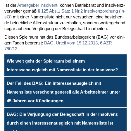
Ist der
Ar­beit­ge­ber in­sol­vent
, kön­nen Be­triebs­rat und In­sol­venz­
ver­wal­ter ge­mäß
§ 125 Abs.1 Satz 1 Nr.2 In­sol­venz­ord­nung (In­
sO)
mit ei­ner Na­mens­lis­te nicht nur ver­su­chen, ei­ne be­ste­hen­
de be­trieb­li­che Al­ters­struk­tur zu er­hal­ten, son­dern wei­ter­ge­hend
so­gar auf ei­ne Ver­jün­gung der Be­leg­schaft hin­ar­bei­ten.
Die­sen Spiel­raum hat das Bun­des­ar­beits­ge­richt (BAG) vor ei­ni­
gen Ta­gen be­grenzt:
BAG, Ur­teil vom 19.12.2013, 6 AZR
790/12
.
Wie weit geht der Spielraum bei einem
Interessenausgleich mit Namensliste in der Insolvenz?
Der Fall des BAG: Ein Interessenausgleich mit
Namensliste verschont generell alle Arbeitnehmer unter
45 Jahren vor Kündigungen
BAG: Die Verjüngung der Belegschaft in der Insolvenz
durch einen Interessenausgleich mit Namensliste ist