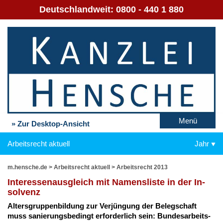
Deutschlandweit:
0800 - 440 1 880
Menü
» Zur Desktop-Ansicht
Arbeitsrecht aktuell
Jahr
m.hensche.de
>
Arbeitsrecht aktuell
>
Arbeitsrecht 2013
In­ter­es­sen­aus­gleich mit Na­mens­lis­te in der In­
sol­venz
Al­ters­grup­pen­bil­dung zur Ver­jün­gung der Be­leg­schaft
muss sa­nie­rungs­be­dingt er­for­der­lich sein: Bun­des­ar­beits­