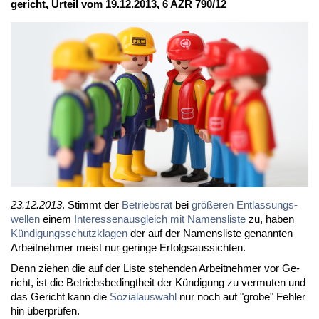
ge­richt, Ur­teil vom 19.12.2013, 6 AZR 790/12
23.12.2013
. Stimmt der
Be­triebs­rat
bei
grö­ße­ren Ent­las­sungs­
wel­len
ei­nem
In­ter­es­sen­aus­gleich mit Na­mens­lis­te
zu, ha­ben
Kün­di­gungs­schutz­kla­gen
der auf der Na­mens­lis­te ge­nann­ten
Ar­beit­neh­mer meist nur ge­rin­ge Er­folgs­aus­sich­ten.
Denn zie­hen die auf der Lis­te ste­hen­den Ar­beit­neh­mer vor Ge­
richt, ist die Be­triebs­be­dingt­heit der Kün­di­gung zu ver­mu­ten und
das Ge­richt kann die
So­zi­al­aus­wahl
nur noch auf "gro­be" Feh­ler
hin über­prü­fen.