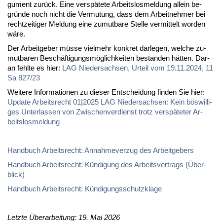
gu­ment zurück. Ei­ne ver­späte­te Ar­beits­los­mel­dung al­lein be­
gründe noch nicht die Ver­mu­tung, dass dem Ar­beit­neh­mer bei
recht­zei­ti­ger Mel­dung ei­ne zu­mut­ba­re Stel­le ver­mit­telt wor­den
wäre.
Der Ar­beit­ge­ber müsse viel­mehr kon­kret dar­le­gen, wel­che zu­
mut­ba­ren Beschäfti­gungsmöglich­kei­ten be­stan­den hätten. Dar­
an fehl­te es hier:
LAG Nie­der­sach­sen, Ur­teil vom 19.11.2024, 11
Sa 827/23
Wei­te­re In­for­ma­tio­nen zu die­ser Ent­schei­dung fin­den Sie hier:
Up­date Ar­beits­recht 01|2025 LAG Nie­der­sach­sen: Kein böswil­li­
ges Un­ter­las­sen von Zwi­schen­ver­dienst trotz ver­späte­ter Ar­
beits­los­mel­dung
Hand­buch Ar­beits­recht: An­nah­me­ver­zug des Ar­beit­ge­bers
Hand­buch Ar­beits­recht: Kündi­gung des Ar­beits­ver­trags (Über­
blick)
Hand­buch Ar­beits­recht: Kündi­gungs­schutz­kla­ge
Letzte Überarbeitung: 19. Mai 2026