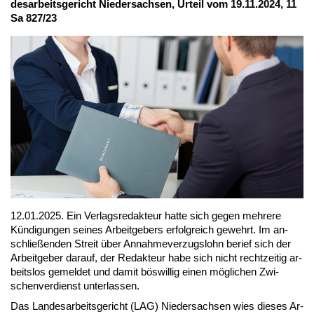
des­ar­beits­ge­richt Nie­der­sach­sen, Ur­teil vom 19.11.2024, 11
Sa 827/23
12.01.2025. Ein Ver­lags­re­dak­teur hat­te sich ge­gen meh­re­re
Kün­di­gun­gen sei­nes Ar­beit­ge­bers er­folg­reich ge­wehrt. Im an­
schlie­ßen­den Streit über An­nah­me­ver­zugs­lohn be­rief sich der
Ar­beit­ge­ber dar­auf, der Re­dak­teur ha­be sich nicht recht­zei­tig ar­
beits­los ge­mel­det und da­mit bös­wil­lig ei­nen mög­li­chen Zwi­
schen­ver­dienst un­ter­las­sen.
Das Lan­des­ar­beits­ge­richt (LAG) Nie­der­sach­sen wies die­ses Ar­