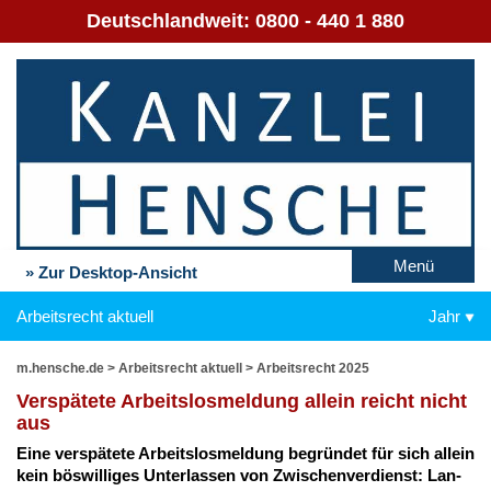
Deutschlandweit:
0800 - 440 1 880
Menü
» Zur Desktop-Ansicht
Arbeitsrecht aktuell
Jahr
m.hensche.de
>
Arbeitsrecht aktuell
>
Arbeitsrecht 2025
Ver­spä­te­te Ar­beits­los­mel­dung al­lein reicht nicht
aus
Ei­ne ver­spä­te­te Ar­beits­los­mel­dung be­grün­det für sich al­lein
kein bös­wil­li­ges Un­ter­las­sen von Zwi­schen­ver­dienst: Lan­