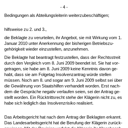
- 4 -
Be­din­gun­gen als Ab­tei­lungs­lei­te­rin wei­ter­zu­beschäfti­gen;
hilfs­wei­se zu 2. und 3.,
die Be­klag­te zu ver­ur­tei­len, ihr An­ge­bot, sie mit Wir­kung vom 1.
Ja­nu­ar 2010 un­ter An­er­ken­nung der bis­he­ri­gen Be­triebs­zu­
gehörig­keit wie­der ein­zu­stel­len, an­zu­neh­men.
Die Be­klag­te hat be­an­tragt fest­zu­stel­len, dass der Rechts­streit
durch den Ver­gleich vom 8. Ju­ni 2009 be­en­det ist. Sie hat vor­
ge­tra­gen, sie ha­be am 8. Ju­ni 2009 kei­ne Kennt­nis da­von ge­
habt, dass sie am Fol­ge­tag In­sol­venz­an­trag würde stel­len
müssen. Noch am 8. und so­gar am 9. Ju­ni 2009 selbst sei über
die Gewährung von Staats­hil­fen ver­han­delt wor­den. Erst nach­
dem die Gespräche ne­ga­tiv ver­lau­fen sei­en, sei der An­trag ge­
stellt wor­den. Ein Rück­tritts­recht ste­he der Kläge­rin nicht zu, es
ha­be sich le­dig­lich das In­sol­venz­ri­si­ko rea­li­siert.
Das Ar­beits­ge­richt hat nach dem An­trag der Be­klag­ten er­kannt.
Das Lan­des­ar­beits­ge­richt hat die Be­ru­fung der Kläge­rin zurück­