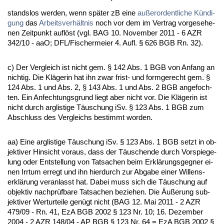
stands­los wer­den, wenn später zB ei­ne
außer­or­dent­li­che Kündi­
gung
das
Ar­beits­verhält­nis
noch vor dem im Ver­trag vor­ge­se­he­
nen Zeit­punkt auflöst (vgl. BAG 10. No­vem­ber 2011 - 6 AZR
342/10 - aaO; DFL/Fi­scher­mei­er 4. Aufl. § 626 BGB Rn. 32).
c) Der Ver­gleich ist nicht gem. § 142 Abs. 1 BGB von An­fang an
nich­tig. Die Kläge­rin hat ihn zwar frist- und form­ge­recht gem. §
124 Abs. 1 und Abs. 2, § 143 Abs. 1 und Abs. 2 BGB an­ge­foch­
ten. Ein An­fech­tungs­grund liegt aber nicht vor. Die Kläge­rin ist
nicht durch arg­lis­ti­ge Täuschung iSv. § 123 Abs. 1 BGB zum
Ab­schluss des Ver­gleichs be­stimmt wor­den.
aa) Ei­ne arg­lis­ti­ge Täuschung iSv. § 123 Abs. 1 BGB setzt in ob­
jek­ti­ver Hin­sicht vor­aus, dass der Täuschen­de durch Vor­spie­ge­
lung oder Ent­stel­lung von Tat­sa­chen beim Erklärungs­geg­ner ei­
nen Irr­tum er­regt und ihn hier­durch zur Ab­ga­be ei­ner Wil­lens­
erklärung ver­an­lasst hat. Da­bei muss sich die Täuschung auf
ob­jek­tiv nach­prüfba­re Tat­sa­chen be­zie­hen. Die Äußerung sub­
jek­ti­ver Wert­ur­tei­le genügt nicht (BAG 12. Mai 2011 - 2 AZR
479/09 - Rn. 41, EzA BGB 2002 § 123 Nr. 10; 16. De­zem­ber
2004 - 2 AZR 148/04 - AP BGB § 123 Nr. 64 = EzA BGB 2002 §