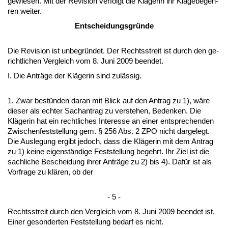
ge­wie­sen. Mit der Re­vi­si­on ver­folgt die Kläge­rin ihr Kla­ge­be­geh­
ren wei­ter.
Ent­schei­dungs­gründe
Die Re­vi­si­on ist un­be­gründet. Der Rechts­streit ist durch den ge­
richt­li­chen Ver­gleich vom 8. Ju­ni 2009 be­en­det.
I. Die Anträge der Kläge­rin sind zulässig.
1. Zwar bestünden dar­an mit Blick auf den An­trag zu 1), wäre
die­ser als ech­ter Sach­an­trag zu ver­ste­hen, Be­den­ken. Die
Kläge­rin hat ein recht­li­ches In­ter­es­se an ei­ner ent­spre­chen­den
Zwi­schen­fest­stel­lung gem. § 256 Abs. 2 ZPO nicht dar­ge­legt.
Die Aus­le­gung er­gibt je­doch, dass die Kläge­rin mit dem An­trag
zu 1) kei­ne ei­genständi­ge Fest­stel­lung be­gehrt. Ihr Ziel ist die
sach­li­che Be­schei­dung ih­rer Anträge zu 2) bis 4). Dafür ist als
Vor­fra­ge zu klären, ob der
- 5 -
Rechts­streit durch den Ver­gleich vom 8. Ju­ni 2009 be­en­det ist.
Ei­ner ge­son­der­ten Fest­stel­lung be­darf es nicht.