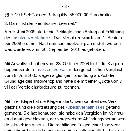
- 3 -
§§ 9, 10 KSchG ei­nen Be­trag iHv. 55.000,00 Eu­ro brut­to.
3. Da­mit ist der Rechts­streit be­en­det.“
Am 9. Ju­ni 2009 stell­te die Be­klag­te ei­nen An­trag auf Eröff­nung
des
In­sol­venz­ver­fah­rens
. Das Ver­fah­ren wur­de am 1. Sep­tem­
ber 2009 eröff­net. Nach­dem ein In­sol­venz­plan er­stellt wor­den
war, wur­de es zum 30. Sep­tem­ber 2010 auf­ge­ho­ben.
Mit An­walts­schrei­ben vom 23. Ok­to­ber 2009 focht die Kläge­rin
ge­genüber dem
In­sol­venz­ver­wal­ter
den ge­richt­li­chen Ver­gleich
vom 8. Ju­ni 2009 we­gen arg­lis­ti­ger Täuschung an. Auf der
Grund­la­ge des In­sol­venz­plans hätte sie mit ei­ner Quo­te von 3
vH der Ver­gleichs­for­de­rung zu rech­nen.
Mit ih­rer Kla­ge hat die Kläge­rin die Un­wirk­sam­keit des Ver­
gleichs und die Fort­set­zung des
Ar­beits­verhält­nis­ses
gel­tend
ge­macht. Sie hat be­haup­tet, sie ha­be den Ver­gleich im Ver­trau­
en dar­auf ge­schlos­sen, der vor­ge­se­he­ne Ab­fin­dungs­be­trag wer­
de tatsächlich ge­zahlt. Die recht­li­chen Fol­gen ei­ner In­sol­venz
sei­en ihr nicht geläufig ge­we­sen. Es sei of­fen­sicht­lich, dass die