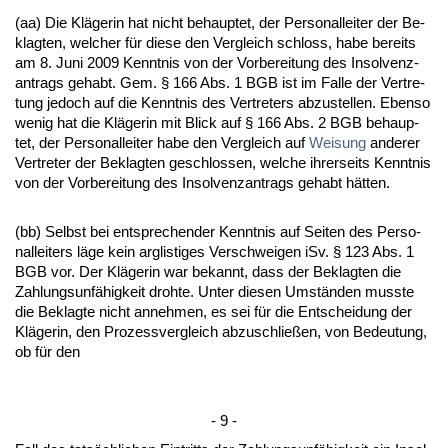
(aa) Die Kläge­rin hat nicht be­haup­tet, der Per­so­nal­lei­ter der Be­
klag­ten, wel­cher für die­se den Ver­gleich schloss, ha­be be­reits
am 8. Ju­ni 2009 Kennt­nis von der Vor­be­rei­tung des In­sol­venz­
an­trags ge­habt. Gem. § 166 Abs. 1 BGB ist im Fal­le der Ver­tre­
tung je­doch auf die Kennt­nis des Ver­tre­ters ab­zu­stel­len. Eben­so
we­nig hat die Kläge­rin mit Blick auf § 166 Abs. 2 BGB be­haup­
tet, der Per­so­nal­lei­ter ha­be den Ver­gleich auf
Wei­sung
an­de­rer
Ver­tre­ter der Be­klag­ten ge­schlos­sen, wel­che ih­rer­seits Kennt­nis
von der Vor­be­rei­tung des In­sol­venz­an­trags ge­habt hätten.
(bb) Selbst bei ent­spre­chen­der Kennt­nis auf Sei­ten des Per­so­
nal­lei­ters läge kein arg­lis­ti­ges Ver­schwei­gen iSv. § 123 Abs. 1
BGB vor. Der Kläge­rin war be­kannt, dass der Be­klag­ten die
Zah­lungs­unfähig­keit droh­te. Un­ter die­sen Umständen muss­te
die Be­klag­te nicht an­neh­men, es sei für die Ent­schei­dung der
Kläge­rin, den Pro­zess­ver­gleich ab­zu­sch­ließen, von Be­deu­tung,
ob für den
- 9 -