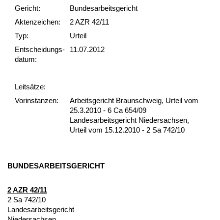
Gericht:
Bundesarbeitsgericht
Akten­zeichen:
2 AZR 42/11
Typ:
Urteil
Ent­scheid­ungs­
11.07.2012
datum:
Leit­sätze:
Vor­ins­tan­zen:
Arbeitsgericht Braunschweig, Urteil vom
25.3.2010 - 6 Ca 654/09
Landesarbeitsgericht Niedersachsen,
Urteil vom 15.12.2010 - 2 Sa 742/10
BUN­DES­AR­BEITS­GERICHT
2 AZR 42/11
2 Sa 742/10
Lan­des­ar­beits­ge­richt
Nie­der­sach­sen