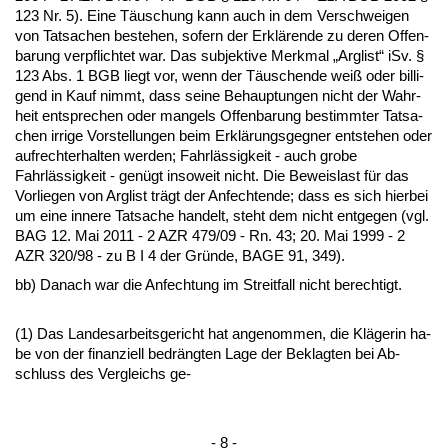
123 Nr. 5). Ei­ne Täuschung kann auch in dem Ver­schwei­gen
von Tat­sa­chen be­ste­hen, so­fern der Erklären­de zu de­ren Of­fen­
ba­rung ver­pflich­tet war. Das sub­jek­ti­ve Merk­mal „Arg­list“ iSv. §
123 Abs. 1 BGB liegt vor, wenn der Täuschen­de weiß oder bil­li­
gend in Kauf nimmt, dass sei­ne Be­haup­tun­gen nicht der Wahr­
heit ent­spre­chen oder man­gels Of­fen­ba­rung be­stimm­ter Tat­sa­
chen ir­ri­ge Vor­stel­lun­gen beim Erklärungs­geg­ner ent­ste­hen oder
auf­recht­er­hal­ten wer­den; Fahrlässig­keit - auch gro­be
Fahrlässig­keit - genügt in­so­weit nicht. Die Be­weis­last für das
Vor­lie­gen von Arg­list trägt der An­fech­ten­de; dass es sich hier­bei
um ei­ne in­ne­re Tat­sa­che han­delt, steht dem nicht ent­ge­gen (vgl.
BAG 12. Mai 2011 - 2 AZR 479/09 - Rn. 43; 20. Mai 1999 - 2
AZR 320/98 - zu B I 4 der Gründe, BA­GE 91, 349).
bb) Da­nach war die An­fech­tung im Streit­fall nicht be­rech­tigt.
(1) Das Lan­des­ar­beits­ge­richt hat an­ge­nom­men, die Kläge­rin ha­
be von der fi­nan­zi­ell be­dräng­ten La­ge der Be­klag­ten bei Ab­
schluss des Ver­gleichs ge-
- 8 -