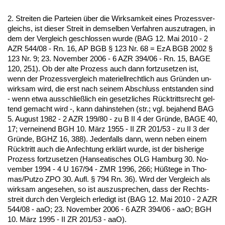
2. Strei­ten die Par­tei­en über die Wirk­sam­keit ei­nes Pro­zess­ver­
gleichs, ist die­ser Streit in dem­sel­ben Ver­fah­ren aus­zu­tra­gen, in
dem der Ver­gleich ge­schlos­sen wur­de (BAG 12. Mai 2010 - 2
AZR 544/08 - Rn. 16, AP BGB § 123 Nr. 68 = EzA BGB 2002 §
123 Nr. 9; 23. No­vem­ber 2006 - 6 AZR 394/06 - Rn. 15, BA­GE
120, 251). Ob der al­te Pro­zess auch dann fort­zu­set­zen ist,
wenn der Pro­zess­ver­gleich ma­te­ri­ell­recht­lich aus Gründen un­
wirk­sam wird, die erst nach sei­nem Ab­schluss ent­stan­den sind
- wenn et­wa aus­sch­ließlich ein ge­setz­li­ches Rück­tritts­recht gel­
tend ge­macht wird -, kann da­hin­ste­hen (str.; vgl. be­ja­hend BAG
5. Au­gust 1982 - 2 AZR 199/80 - zu B II 4 der Gründe, BA­GE 40,
17; ver­nei­nend BGH 10. März 1955 - II ZR 201/53 - zu II 3 der
Gründe, BGHZ 16, 388). Je­den­falls dann, wenn ne­ben ei­nem
Rück­tritt auch die An­fech­tung erklärt wur­de, ist der bis­he­ri­ge
Pro­zess fort­zu­set­zen (Han­sea­ti­sches OLG Ham­burg 30. No­
vem­ber 1994 - 4 U 167/94 - ZMR 1996, 266; Hüßte­ge in Tho­
mas/Putzo ZPO 30. Aufl. § 794 Rn. 36). Wird der Ver­gleich als
wirk­sam an­ge­se­hen, so ist aus­zu­spre­chen, dass der Rechts­
streit durch den Ver­gleich er­le­digt ist (BAG 12. Mai 2010 - 2 AZR
544/08 - aaO; 23. No­vem­ber 2006 - 6 AZR 394/06 - aaO; BGH
10. März 1995 - II ZR 201/53 - aaO).