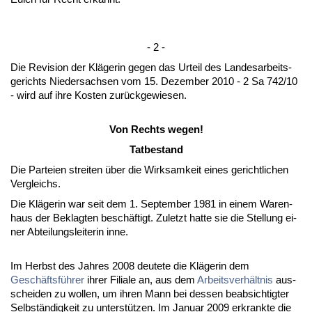
- 2 -
Die Re­vi­si­on der Kläge­rin ge­gen das Ur­teil des Lan­des­ar­beits­
ge­richts Nie­der­sach­sen vom 15. De­zem­ber 2010 - 2 Sa 742/10
- wird auf ih­re Kos­ten zurück­ge­wie­sen.
Von Rechts we­gen!
Tat­be­stand
Die Par­tei­en strei­ten über die Wirk­sam­keit ei­nes ge­richt­li­chen
Ver­gleichs.
Die Kläge­rin war seit dem 1. Sep­tem­ber 1981 in ei­nem Wa­ren­
haus der Be­klag­ten beschäftigt. Zu­letzt hat­te sie die Stel­lung ei­
ner Ab­tei­lungs­lei­te­rin in­ne.
Im Herbst des Jah­res 2008 deu­te­te die Kläge­rin dem
Geschäftsführer
ih­rer Fi­lia­le an, aus dem
Ar­beits­verhält­nis
aus­
schei­den zu wol­len, um ih­ren Mann bei des­sen be­ab­sich­tig­ter
Selbständig­keit zu un­terstützen. Im Ja­nu­ar 2009 er­krank­te die