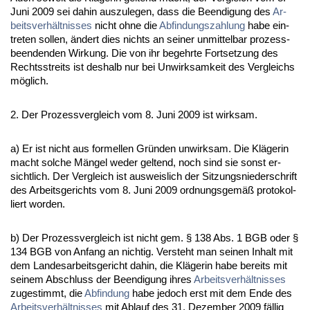
Ju­ni 2009 sei da­hin aus­zu­le­gen, dass die Be­en­di­gung des
Ar­
beits­verhält­nis­ses
nicht oh­ne die
Ab­fin­dungs­zah­lung
ha­be ein­
tre­ten sol­len, ändert dies nichts an sei­ner un­mit­tel­bar pro­zess­
be­en­den­den Wir­kung. Die von ihr be­gehr­te Fort­set­zung des
Rechts­streits ist des­halb nur bei Un­wirk­sam­keit des Ver­gleichs
möglich.
2. Der Pro­zess­ver­gleich vom 8. Ju­ni 2009 ist wirk­sam.
a) Er ist nicht aus for­mel­len Gründen un­wirk­sam. Die Kläge­rin
macht sol­che Mängel we­der gel­tend, noch sind sie sonst er­
sicht­lich. Der Ver­gleich ist aus­weis­lich der Sit­zungs­nie­der­schrift
des Ar­beits­ge­richts vom 8. Ju­ni 2009 ord­nungs­gemäß pro­to­kol­
liert wor­den.
b) Der Pro­zess­ver­gleich ist nicht gem. § 138 Abs. 1 BGB oder §
134 BGB von An­fang an nich­tig. Ver­steht man sei­nen In­halt mit
dem Lan­des­ar­beits­ge­richt da­hin, die Kläge­rin ha­be be­reits mit
sei­nem Ab­schluss der Be­en­di­gung ih­res
Ar­beits­verhält­nis­ses
zu­ge­stimmt, die
Ab­fin­dung
ha­be je­doch erst mit dem En­de des
Ar­beits­verhält­nis­ses
mit Ab­lauf des 31. De­zem­ber 2009 fällig