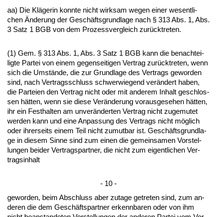
aa) Die Kläge­rin konn­te nicht wirk­sam we­gen ei­ner we­sent­li­
chen Ände­rung der Geschäfts­grund­la­ge nach § 313 Abs. 1, Abs.
3 Satz 1 BGB von dem Pro­zess­ver­gleich zurück­tre­ten.
(1) Gem. § 313 Abs. 1, Abs. 3 Satz 1 BGB kann die be­nach­tei­
lig­te Par­tei von ei­nem ge­gen­sei­ti­gen Ver­trag zurück­tre­ten, wenn
sich die Umstände, die zur Grund­la­ge des Ver­trags ge­wor­den
sind, nach Ver­trags­schluss schwer­wie­gend verändert ha­ben,
die Par­tei­en den Ver­trag nicht oder mit an­de­rem In­halt ge­schlos­
sen hätten, wenn sie die­se Verände­rung vor­aus­ge­se­hen hätten,
ihr ein Fest­hal­ten am un­veränder­ten Ver­trag nicht zu­ge­mu­tet
wer­den kann und ei­ne An­pas­sung des Ver­trags nicht möglich
oder ih­rer­seits ei­nem Teil nicht zu­mut­bar ist. Geschäfts­grund­la­
ge in die­sem Sin­ne sind zum ei­nen die ge­mein­sa­men Vor­stel­
lun­gen bei­der Ver­trags­part­ner, die nicht zum ei­gent­li­chen Ver­
trags­in­halt
- 10 -
ge­wor­den, beim Ab­schluss aber zu­ta­ge ge­tre­ten sind, zum an­
de­ren die dem Geschäfts­part­ner er­kenn­ba­ren oder von ihm
nicht be­an­stan­de­ten Vor­stel­lun­gen der an­de­ren Par­tei vom Vor­