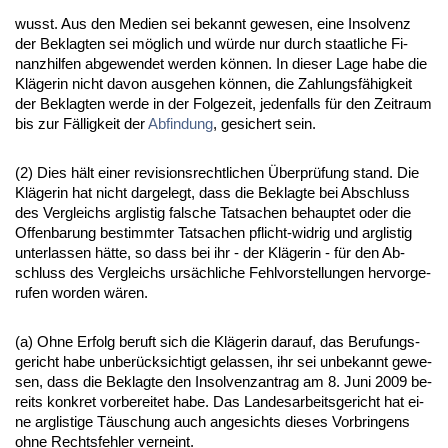
wusst. Aus den Me­di­en sei be­kannt ge­we­sen, ei­ne In­sol­venz
der Be­klag­ten sei möglich und würde nur durch staat­li­che Fi­
nanz­hil­fen ab­ge­wen­det wer­den können. In die­ser La­ge ha­be die
Kläge­rin nicht da­von aus­ge­hen können, die Zah­lungsfähig­keit
der Be­klag­ten wer­de in der Fol­ge­zeit, je­den­falls für den Zeit­raum
bis zur Fällig­keit der
Ab­fin­dung
, ge­si­chert sein.
(2) Dies hält ei­ner re­vi­si­ons­recht­li­chen Über­prüfung stand. Die
Kläge­rin hat nicht dar­ge­legt, dass die Be­klag­te bei Ab­schluss
des Ver­gleichs arg­lis­tig fal­sche Tat­sa­chen be­haup­tet oder die
Of­fen­ba­rung be­stimm­ter Tat­sa­chen pflicht-wid­rig und arg­lis­tig
un­ter­las­sen hätte, so dass bei ihr - der Kläge­rin - für den Ab­
schluss des Ver­gleichs ursächli­che Fehl­vor­stel­lun­gen her­vor­ge­
ru­fen wor­den wären.
(a) Oh­ne Er­folg be­ruft sich die Kläge­rin dar­auf, das Be­ru­fungs­
ge­richt ha­be un­berück­sich­tigt ge­las­sen, ihr sei un­be­kannt ge­we­
sen, dass die Be­klag­te den In­sol­venz­an­trag am 8. Ju­ni 2009 be­
reits kon­kret vor­be­rei­tet ha­be. Das Lan­des­ar­beits­ge­richt hat ei­
ne arg­lis­ti­ge Täuschung auch an­ge­sichts die­ses Vor­brin­gens
oh­ne Rechts­feh­ler ver­neint.