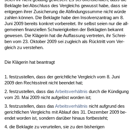
Be­klag­te bei Ab­schluss des Ver­gleichs ge­wusst ha­be, dass sie
ent­ge­gen ih­rer Zu­si­che­rung die Ab­fin­dungs­sum­me nicht würde
zah­len können. Die Be­klag­te ha­be den In­sol­venz­an­trag am 8.
Ju­ni 2009 be­reits kon­kret vor­be­rei­tet. Ihr selbst sei­en nur die all­
ge­mei­nen fi­nan­zi­el­len Schwie­rig­kei­ten der Be­klag­ten be­kannt
ge­we­sen. Die Kläge­rin hat die Auf­fas­sung ver­tre­ten, ihr Schrei­
ben vom 23. Ok­to­ber 2009 sei zu­gleich als Rück­tritt vom Ver­
gleich zu ver­ste­hen.
Die Kläge­rin hat be­an­tragt
1. fest­zu­stel­len, dass der ge­richt­li­che Ver­gleich vom 8. Ju­ni
2009 den Rechts­streit nicht be­en­det hat;
2. fest­zu­stel­len, dass das
Ar­beits­verhält­nis
durch die Kündi­gung
vom 20. Mai 2009 nicht auf­gelöst wor­den ist;
3. fest­zu­stel­len, dass das
Ar­beits­verhält­nis
nicht auf­grund des
ge­richt­li­chen Ver­gleichs mit Ab­lauf des 31. De­zem­ber 2009 be­
en­det wor­den ist, son­dern darüber hin­aus fort­be­steht;
4. die Be­klag­te zu ver­ur­tei­len, sie zu den bis­he­ri­gen