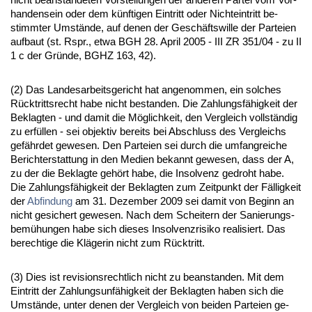
han­den­sein oder dem künf­ti­gen Ein­tritt oder Nicht­ein­tritt be­
stimm­ter Umstände, auf de­nen der Geschäfts­wil­le der Par­tei­en
auf­baut (st. Rspr., et­wa BGH 28. April 2005 - III ZR 351/04 - zu II
1 c der Gründe, BGHZ 163, 42).
(2) Das Lan­des­ar­beits­ge­richt hat an­ge­nom­men, ein sol­ches
Rück­tritts­recht ha­be nicht be­stan­den. Die Zah­lungsfähig­keit der
Be­klag­ten - und da­mit die Möglich­keit, den Ver­gleich vollständig
zu erfüllen - sei ob­jek­tiv be­reits bei Ab­schluss des Ver­gleichs
gefähr­det ge­we­sen. Den Par­tei­en sei durch die um­fang­rei­che
Be­richt­er­stat­tung in den Me­di­en be­kannt ge­we­sen, dass der A,
zu der die Be­klag­te gehört ha­be, die In­sol­venz ge­droht ha­be.
Die Zah­lungsfähig­keit der Be­klag­ten zum Zeit­punkt der Fällig­keit
der
Ab­fin­dung
am 31. De­zem­ber 2009 sei da­mit von Be­ginn an
nicht ge­si­chert ge­we­sen. Nach dem Schei­tern der Sa­nie­rungs­
bemühun­gen ha­be sich die­ses In­sol­venz­ri­si­ko rea­li­siert. Das
be­rech­ti­ge die Kläge­rin nicht zum Rück­tritt.
(3) Dies ist re­vi­si­ons­recht­lich nicht zu be­an­stan­den. Mit dem
Ein­tritt der Zah­lungs­unfähig­keit der Be­klag­ten ha­ben sich die
Umstände, un­ter de­nen der Ver­gleich von bei­den Par­tei­en ge­