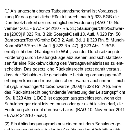
(1) Als un­ge­schrie­be­nes Tat­be­stands­merk­mal ist Vor­aus­set­
zung für das ge­setz­li­che Rück­tritts­recht nach § 323 BGB die
Durch­setz­bar­keit der ursprüng­li­chen For­de­rung (BAG 10. No­
vem­ber 2011 - 6 AZR 342/10 - Rn. 31; Stau­din­ger/Ot­to/Schwar­
ze [2009] § 323 Rn. B 28; So­er­gel/Gsell 13. Aufl. § 323 Rn. 50;
Bam­ber­ger/Roth/Gro­the BGB 2. Aufl. Bd. 1 § 323 Rn. 5; Münch-
KommBGB/Ernst 5. Aufl. § 323 Rn. 47). § 323 Abs. 1 BGB
ermöglicht dem Gläubi­ger die Wahl, von der Durch­set­zung der
For­de­rung durch Leis­tungs­kla­ge ab­zu­se­hen und sich statt­des­
sen für ei­ne Rück­ab­wick­lung des Ver­trags­verhält­nis­ses zu ent­
schei­den. Das ge­setz­li­che Rück­tritts­recht setzt da­mit vor­aus,
dass der Schuld­ner die ge­schul­de­te Leis­tung ord­nungs­gemäß
er­brin­gen kann und muss, dies aber - war­um auch im­mer - nicht
tut (vgl. Stau­din­ger/Ot­to/Schwar­ze [2009] § 323 Rn. A 8). Ei­ne
das Rück­tritts­recht be­gründen­de Ver­let­zung der Leis­tungs­pflicht
iSv. § 323 Abs. 1 BGB ist da­ge­gen aus­ge­schlos­sen, wenn der
Schuld­ner gar nicht leis­ten muss oder gar nicht leis­ten darf, die
For­de­rung al­so nicht durch­setz­bar ist (BAG 10. No­vem­ber 2011
- 6 AZR 342/10 - aaO).
(2) Ein Ab­fin­dungs­an­spruch aus ei­nem mit dem Schuld­ner ge­
schlos­se­nen Ver­gleich, der bei Ausübung des Rück­tritts­rechts