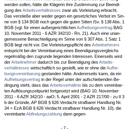
wer­den sol­len, hätte die Kläge­rin ih­re Zu­stim­mung zur Be­en­di­
gung des
Ar­beits­verhält­nis­ses
zwar als Vor­leis­tung er­bracht.
Das ver­stieße aber we­der ge­gen ein ge­setz­li­ches Ver­bot im Sin­
ne von § 134 BGB noch ge­gen die gu­ten Sit­ten iSv. § 138 Abs. 1
BGB (vgl. für ei­nen außer­ge­richt­li­chen
Auf­he­bungs­ver­trag
BAG
10. No­vem­ber 2011 - 6 AZR 342/10 - Rn. 21). Auch ei­ne un­an­
ge­mes­se­ne Be­nach­tei­li­gung im Sin­ne von § 307 Abs. 1 Satz 1
BGB liegt nicht vor. Die Vor­leis­tungs­pflicht des
Ar­beit­neh­mers
ent­spricht bei der Ver­ein­ba­rung ei­nes Be­en­di­gungs­ver­gleichs
re­gelmäßig den zu­grun­de lie­gen­den In­ter­es­sen. Ei­ner­seits wird
der
Ar­beit­neh­mer
da­durch bis zur Be­en­di­gung des
Ar­beits­
verhält­nis­ses
wirt­schaft­lich so ge­stellt, wie er oh­ne die
Auf­he­
bungs­ver­ein­ba­rung
ge­stan­den hätte. An­de­rer­seits kann, da ein
Auf­he­bungs­ver­trag
in der Re­gel un­ter der auf­schie­ben­den Be­
din­gung steht, dass das
Ar­beits­verhält­nis
bis zu dem ver­ein­bar­
ten Auflösungs­zeit­punkt fort­ge­setzt wird (BAG 10. No­vem­ber
2011 - 6 AZR 342/10 - aaO; 5. April 2001 - 2 AZR 217/00 - zu II 3
b der Gründe, AP BGB § 626 Ver­dacht straf­ba­rer Hand­lung Nr.
34 = EzA BGB § 626 Ver­dacht straf­ba­rer Hand­lung Nr. 10), die
ver­ein­bar­te
Ab­fin­dungs­zah­lung
dann ge­gen-
- 7 -