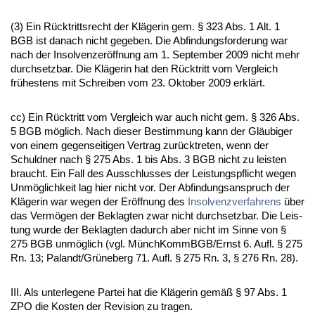
(3) Ein Rück­tritts­recht der Kläge­rin gem. § 323 Abs. 1 Alt. 1
BGB ist da­nach nicht ge­ge­ben. Die Ab­fin­dungs­for­de­rung war
nach der In­sol­ven­zeröff­nung am 1. Sep­tem­ber 2009 nicht mehr
durch­setz­bar. Die Kläge­rin hat den Rück­tritt vom Ver­gleich
frühes­tens mit Schrei­ben vom 23. Ok­to­ber 2009 erklärt.
cc) Ein Rück­tritt vom Ver­gleich war auch nicht gem. § 326 Abs.
5 BGB möglich. Nach die­ser Be­stim­mung kann der Gläubi­ger
von ei­nem ge­gen­sei­ti­gen Ver­trag zurück­tre­ten, wenn der
Schuld­ner nach § 275 Abs. 1 bis Abs. 3 BGB nicht zu leis­ten
braucht. Ein Fall des Aus­schlus­ses der Leis­tungs­pflicht we­gen
Unmöglich­keit lag hier nicht vor. Der Ab­fin­dungs­an­spruch der
Kläge­rin war we­gen der Eröff­nung des
In­sol­venz­ver­fah­rens
über
das Vermögen der Be­klag­ten zwar nicht durch­setz­bar. Die Leis­
tung wur­de der Be­klag­ten da­durch aber nicht im Sin­ne von §
275 BGB unmöglich (vgl. Münch­KommBGB/Ernst 6. Aufl. § 275
Rn. 13; Pa­landt/Grüne­berg 71. Aufl. § 275 Rn. 3, § 276 Rn. 28).
III. Als un­ter­le­ge­ne Par­tei hat die Kläge­rin gemäß § 97 Abs. 1
ZPO die Kos­ten der Re­vi­si­on zu tra­gen.