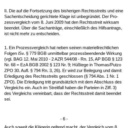
II. Die auf die Fort­set­zung des bis­he­ri­gen Rechts­streits und ei­ne
Sach­ent­schei­dung ge­rich­te­te Kla­ge ist un­be­gründet. Der Pro­
zess­ver­gleich vom 8. Ju­ni 2009 hat den Rechts­streit wirk­sam
be­en­det. Über die Sach­anträge, ein­sch­ließlich des Hilfs­an­trags,
ist nicht mehr zu ent­schei­den.
1. Ein Pro­zess­ver­gleich hat ne­ben sei­nen ma­te­ri­ell­recht­li­chen
Fol­gen iSv. § 779 BGB un­mit­tel­bar pro­zess­be­en­den­de Wir­kung
(vgl. BAG 12. Mai 2010 - 2 AZR 544/08 - Rn. 15, AP BGB § 123
Nr. 68 = EzA BGB 2002 § 123 Nr. 9; Hüßte­ge in Tho­mas/Putzo
ZPO 30. Aufl. § 794 Rn. 3, 26). Er wird zur Bei­le­gung und da­mit
Er­le­di­gung des Rechts­streits ge­schlos­sen (§ 794 Abs. 1 Nr. 1
ZPO). Die Er­le­di­gung tritt grundsätz­lich mit dem Ab­schluss des
Ver­gleichs ein. Auch im Streit­fall ha­ben die Par­tei­en in Ziff. 3)
des Ver­gleichs ver­ein­bart, dass der Rechts­streit da­mit be­en­det
sei.
- 6 -
Auch so­weit die Kläge­rin gel­tend macht, der Ver­gleich vom 8.