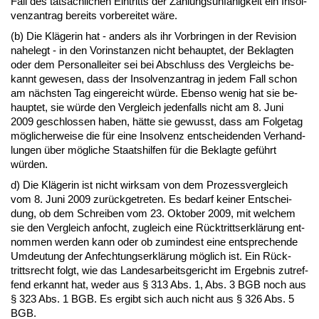
Fall des tatsächli­chen Ein­tritts der Zah­lungs­unfähig­keit ein In­sol­
venz­an­trag be­reits vor­be­rei­tet wäre.
(b) Die Kläge­rin hat - an­ders als ihr Vor­brin­gen in der Re­vi­si­on
na­he­legt - in den Vor­in­stan­zen nicht be­haup­tet, der Be­klag­ten
oder dem Per­so­nal­lei­ter sei bei Ab­schluss des Ver­gleichs be­
kannt ge­we­sen, dass der In­sol­venz­an­trag in je­dem Fall schon
am nächs­ten Tag ein­ge­reicht würde. Eben­so we­nig hat sie be­
haup­tet, sie würde den Ver­gleich je­den­falls nicht am 8. Ju­ni
2009 ge­schlos­sen ha­ben, hätte sie ge­wusst, dass am Fol­ge­tag
mögli­cher­wei­se die für ei­ne In­sol­venz ent­schei­den­den Ver­hand­
lun­gen über mögli­che Staats­hil­fen für die Be­klag­te geführt
würden.
d) Die Kläge­rin ist nicht wirk­sam von dem Pro­zess­ver­gleich
vom 8. Ju­ni 2009 zurück­ge­tre­ten. Es be­darf kei­ner Ent­schei­
dung, ob dem Schrei­ben vom 23. Ok­to­ber 2009, mit wel­chem
sie den Ver­gleich an­focht, zu­gleich ei­ne Rück­tritts­erklärung ent­
nom­men wer­den kann oder ob zu­min­dest ei­ne ent­spre­chen­de
Um­deu­tung der An­fech­tungs­erklärung möglich ist. Ein Rück­
tritts­recht folgt, wie das Lan­des­ar­beits­ge­richt im Er­geb­nis zu­tref­
fend er­kannt hat, we­der aus § 313 Abs. 1, Abs. 3 BGB noch aus
§ 323 Abs. 1 BGB. Es er­gibt sich auch nicht aus § 326 Abs. 5
BGB.