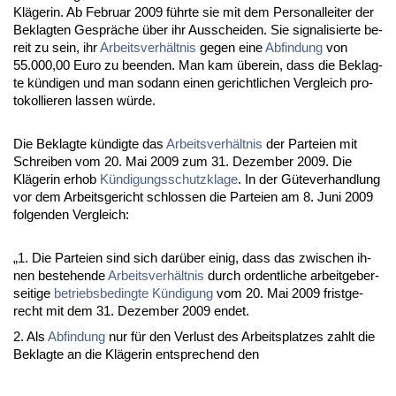
Kläge­rin. Ab Fe­bru­ar 2009 führ­te sie mit dem Per­so­nal­lei­ter der
Be­klag­ten Gespräche über ihr Aus­schei­den. Sie si­gna­li­sier­te be­
reit zu sein, ihr
Ar­beits­verhält­nis
ge­gen ei­ne
Ab­fin­dung
von
55.000,00 Eu­ro zu be­en­den. Man kam übe­rein, dass die Be­klag­
te kündi­gen und man so­dann ei­nen ge­richt­li­chen Ver­gleich pro­
to­kol­lie­ren las­sen würde.
Die Be­klag­te kündig­te das
Ar­beits­verhält­nis
der Par­tei­en mit
Schrei­ben vom 20. Mai 2009 zum 31. De­zem­ber 2009. Die
Kläge­rin er­hob
Kündi­gungs­schutz­kla­ge
. In der Güte­ver­hand­lung
vor dem Ar­beits­ge­richt schlos­sen die Par­tei­en am 8. Ju­ni 2009
fol­gen­den Ver­gleich:
„1. Die Par­tei­en sind sich darüber ei­nig, dass das zwi­schen ih­
nen be­ste­hen­de
Ar­beits­verhält­nis
durch or­dent­li­che ar­beit­ge­ber­
sei­ti­ge
be­triebs­be­ding­te Kündi­gung
vom 20. Mai 2009 frist­ge­
recht mit dem 31. De­zem­ber 2009 en­det.
2. Als
Ab­fin­dung
nur für den Ver­lust des Ar­beits­plat­zes zahlt die
Be­klag­te an die Kläge­rin ent­spre­chend den