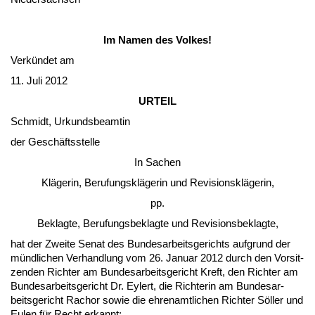
Im Na­men des Vol­kes!
Verkündet am
11. Ju­li 2012
UR­TEIL
Schmidt, Ur­kunds­be­am­tin
der Geschäfts­stel­le
In Sa­chen
Kläge­rin, Be­ru­fungskläge­rin und Re­vi­si­onskläge­rin,
pp.
Be­klag­te, Be­ru­fungs­be­klag­te und Re­vi­si­ons­be­klag­te,
hat der Zwei­te Se­nat des Bun­des­ar­beits­ge­richts auf­grund der
münd­li­chen Ver­hand­lung vom 26. Ja­nu­ar 2012 durch den Vor­sit­
zen­den Rich­ter am Bun­des­ar­beits­ge­richt Kreft, den Rich­ter am
Bun­des­ar­beits­ge­richt Dr. Ey­lert, die Rich­te­rin am Bun­des­ar­
beits­ge­richt Ra­chor so­wie die eh­ren­amt­li­chen Rich­ter Söller und
Eu­len für Recht er­kannt: