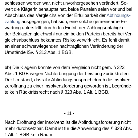
schlos­sen wor­den war, nicht un­vor­her­ge­se­hen verändert. So­
weit die Kläge­rin be­haup­tet hat, bei­de Par­tei­en sei­en vor und bei
Ab­schluss des Ver­gleichs von der Erfüll­bar­keit der
Ab­fin­dungs­
zah­lung
aus­ge­gan­gen, hat sich, ei­ne sol­che ge­mein­sa­me Er­
war­tung un­ter­stellt, durch den Ein­tritt der Zah­lungs­unfähig­keit
der Be­klag­ten gleich­wohl nur ein bei­den Par­tei­en be­reits bei Ver­
gleichs­ab­schluss be­kann­tes Ri­si­ko ver­wirk­licht. Es fehlt da­mit
an ei­ner schwer­wie­gen­den nachträgli­chen Verände­rung der
Umstände iSv. § 313 Abs. 1 BGB.
bb) Die Kläge­rin konn­te von dem Ver­gleich nicht gem. § 323
Abs. 1 BGB we­gen Nich­ter­brin­gung der Leis­tung zurück­tre­ten.
Der Um­stand, dass ihr Ab­fin­dungs­an­spruch durch die In­sol­ven­
zeröff­nung zu ei­ner In­sol­venz­for­de­rung ge­wor­den ist, be­gründe­
te kein Rück­tritts­recht nach § 323 Abs. 1 Alt. 1 BGB.
- 11 -
Nach Eröff­nung der In­sol­venz ist die Ab­fin­dungs­for­de­rung nicht
mehr durch­setz­bar. Da­mit ist für die An­wen­dung des § 323 Abs.
1 Alt. 1 BGB kein Raum.