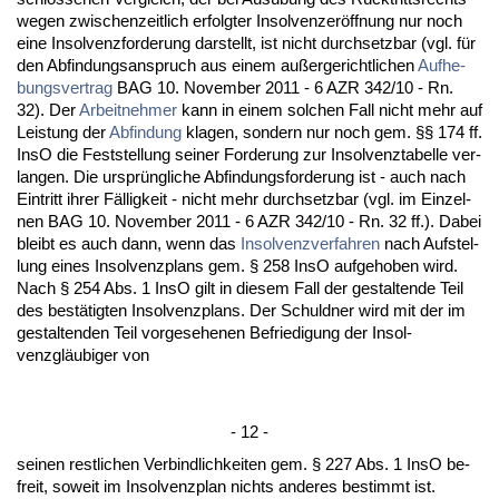
we­gen zwi­schen­zeit­lich er­folg­ter In­sol­ven­zeröff­nung nur noch
ei­ne In­sol­venz­for­de­rung dar­stellt, ist nicht durch­setz­bar (vgl. für
den Ab­fin­dungs­an­spruch aus ei­nem außer­ge­richt­li­chen
Auf­he­
bungs­ver­trag
BAG 10. No­vem­ber 2011 - 6 AZR 342/10 - Rn.
32). Der
Ar­beit­neh­mer
kann in ei­nem sol­chen Fall nicht mehr auf
Leis­tung der
Ab­fin­dung
kla­gen, son­dern nur noch gem. §§ 174 ff.
In­sO die Fest­stel­lung sei­ner For­de­rung zur In­sol­venz­ta­bel­le ver­
lan­gen. Die ursprüng­li­che Ab­fin­dungs­for­de­rung ist - auch nach
Ein­tritt ih­rer Fällig­keit - nicht mehr durch­setz­bar (vgl. im Ein­zel­
nen BAG 10. No­vem­ber 2011 - 6 AZR 342/10 - Rn. 32 ff.). Da­bei
bleibt es auch dann, wenn das
In­sol­venz­ver­fah­ren
nach Auf­stel­
lung ei­nes In­sol­venz­plans gem. § 258 In­sO auf­ge­ho­ben wird.
Nach § 254 Abs. 1 In­sO gilt in die­sem Fall der ge­stal­ten­de Teil
des bestätig­ten In­sol­venz­plans. Der Schuld­ner wird mit der im
ge­stal­ten­den Teil vor­ge­se­he­nen Be­frie­di­gung der In­sol­
venzgläubi­ger von
- 12 -
sei­nen rest­li­chen Ver­bind­lich­kei­ten gem. § 227 Abs. 1 In­sO be­
freit, so­weit im In­sol­venz­plan nichts an­de­res be­stimmt ist.