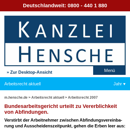
Deutschlandweit:
0800 - 440 1 880
Menü
» Zur Desktop-Ansicht
Arbeitsrecht aktuell
Jahr
m.hensche.de
>
Arbeitsrecht aktuell
>
Arbeitsrecht 2007
Bun­des­ar­beits­ge­richt ur­teilt zu Ver­erb­lich­keit
von Ab­fin­dun­gen.
Ver­stirbt der Ar­beit­neh­mer zwi­schen Ab­fin­dungs­ver­ein­ba­
rung und Aus­schei­dens­zeit­punkt, ge­hen die Er­ben leer aus: