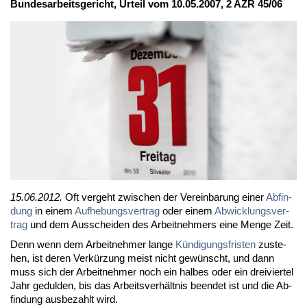
Bun­des­ar­beits­ge­richt, Ur­teil vom 10.05.2007, 2 AZR 45/06
15.06.2012.
Oft ver­geht zwi­schen der Ver­ein­ba­rung ei­ner
Ab­fin­
dung
in ei­nem
Auf­he­bungs­ver­trag
oder ei­nem
Ab­wick­lungs­ver­
trag
und dem Aus­schei­den des Ar­beit­neh­mers ei­ne Men­ge Zeit.
Denn wenn dem Ar­beit­neh­mer lan­ge
Kün­di­gungs­fris­ten
zu­ste­
hen, ist de­ren Ver­kür­zung meist nicht ge­wünscht, und dann
muss sich der Ar­beit­neh­mer noch ein hal­bes oder ein drei­vier­tel
Jahr ge­dul­den, bis das Ar­beits­ver­hält­nis be­en­det ist und die Ab­
fin­dung aus­be­zahlt wird.