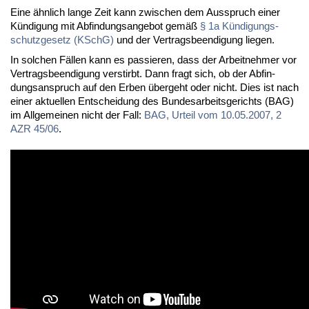
Ei­ne ähn­lich lan­ge Zeit kann zwi­schen dem Aus­spruch ei­ner
Kün­di­gung mit Ab­fin­dungs­an­ge­bot ge­mäß
§ 1a Kün­di­gungs­
schutz­ge­setz (KSchG)
und der Ver­trags­be­en­di­gung lie­gen.
In sol­chen Fäl­len kann es pas­sie­ren, dass der Ar­beit­neh­mer vor
Ver­trags­be­en­di­gung ver­stirbt. Dann fragt sich, ob der Ab­fin­
dungs­an­spruch auf den Er­ben über­geht oder nicht. Dies ist nach
ei­ner ak­tu­el­len Ent­schei­dung des Bun­des­ar­beits­ge­richts (BAG)
im All­ge­mei­nen nicht der Fall:
BAG, Ur­teil vom 10.05.2007, 2
AZR 45/06
.