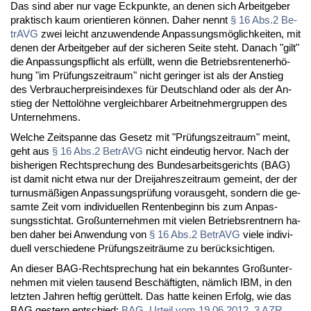
Das sind aber nur va­ge Eck­punk­te, an de­nen sich Ar­beit­ge­ber
prak­tisch kaum ori­en­tie­ren kön­nen. Da­her nennt
§ 16 Abs.2 Be­
trAVG
zwei leicht an­zu­wen­den­de An­pas­sungs­mög­lich­kei­ten, mit
de­nen der Ar­beit­ge­ber auf der si­che­ren Sei­te steht. Da­nach "gilt"
die An­pas­sungs­pflicht als er­füllt, wenn die Be­triebs­ren­ten­er­hö­
hung "im Prü­fungs­zeit­raum" nicht ge­rin­ger ist als der An­stieg
des Ver­brau­cher­preis­in­de­xes für Deutsch­land oder als der An­
stieg der Net­to­löh­ne ver­gleich­ba­rer Ar­beit­neh­mer­grup­pen des
Un­ter­neh­mens.
Wel­che Zeit­span­ne das Ge­setz mit "Prü­fungs­zeit­raum" meint,
geht aus
§ 16 Abs.2 Be­trAVG
nicht ein­deu­tig her­vor. Nach der
bis­he­ri­gen Recht­spre­chung des Bun­des­ar­beits­ge­richts (BAG)
ist da­mit nicht et­wa nur der Drei­jah­res­zeit­raum ge­meint, der der
tur­nus­mä­ßi­gen An­pas­sungs­prü­fung vor­aus­geht, son­dern die ge­
sam­te Zeit vom in­di­vi­du­el­len Ren­ten­be­ginn bis zum An­pas­
sungs­sticht­at. Groß­un­ter­neh­men mit vie­len Be­triebs­rent­nern ha­
ben da­her bei An­wen­dung von
§ 16 Abs.2 Be­trAVG
vie­le in­di­vi­
du­ell ver­schie­de­ne Prü­fungs­zeit­räu­me zu be­rück­sich­ti­gen.
An die­ser BAG-Recht­spre­chung hat ein be­kann­tes Groß­un­ter­
neh­men mit vie­len tau­send Be­schäf­tig­ten, näm­lich IBM, in den
letz­ten Jah­ren hef­tig ge­rüt­telt. Das hat­te kei­nen Er­folg, wie das
BAG ges­tern ent­schied:
BAG, Ur­teil vom 19.06.2012, 3 AZR