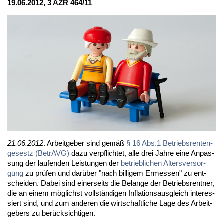
19.06.2012, 3 AZR 464/11
21.06.2012
. Ar­beit­ge­ber sind ge­mäß
§ 16 Abs.1 Be­triebs­ren­ten­
ge­sestz (Be­trAVG)
da­zu ver­pflich­tet, al­le drei Jah­re ei­ne An­pas­
sung der lau­fen­den Leis­tun­gen der
be­trieb­li­chen Al­ters­ver­sor­
gung
zu prü­fen und dar­über "nach bil­li­gem Er­mes­sen" zu ent­
schei­den. Da­bei sind ei­ner­seits die Be­lan­ge der Be­triebs­rent­ner,
die an ei­nem mög­lichst voll­stän­di­gen In­fla­ti­ons­aus­gleich in­ter­es­
siert sind, und zum an­de­ren die wirt­schaft­li­che La­ge des Ar­beit­
ge­bers zu be­rück­sich­ti­gen.