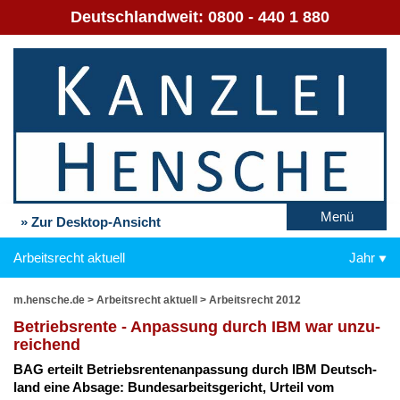
Deutschlandweit:
0800 - 440 1 880
Menü
» Zur Desktop-Ansicht
Arbeitsrecht aktuell
Jahr
m.hensche.de
>
Arbeitsrecht aktuell
>
Arbeitsrecht 2012
Be­triebs­ren­te - An­pas­sung durch IBM war un­zu­
rei­chend
BAG er­teilt Be­triebs­ren­ten­an­pas­sung durch IBM Deutsch­
land ei­ne Ab­sa­ge: Bun­des­ar­beits­ge­richt, Ur­teil vom