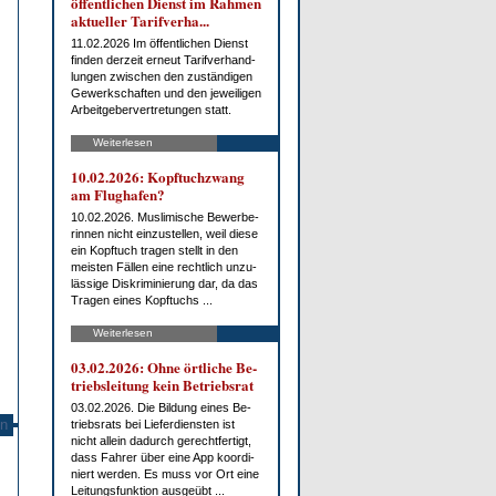
öf­fent­li­chen Dienst im Rah­men
ak­tu­el­ler Ta­rif­ver­ha...
11.02.2026 Im öf­fent­li­chen Dienst
fin­den der­zeit er­neut Ta­rif­ver­hand­
lun­gen zwi­schen den zu­stän­di­gen
Ge­werk­schaf­ten und den je­wei­li­gen
Ar­beit­ge­ber­ver­tre­tun­gen statt.
Weiterlesen
10.02.2026: Kopf­tuch­zwang
am Flug­ha­fen?
10.02.2026. Mus­li­mi­sche Be­wer­be­
rin­nen nicht ein­zu­stel­len, weil die­se
ein Kopf­tuch tra­gen stellt in den
meis­ten Fäl­len ei­ne recht­lich un­zu­
läs­si­ge Dis­kri­mi­nie­rung dar, da das
Tra­gen ei­nes Kopf­tuchs ...
Weiterlesen
03.02.2026: Oh­ne ört­li­che Be­
triebs­lei­tung kein Be­triebs­rat
03.02.2026. Die Bil­dung ei­nes Be­
n
triebs­rats bei Lie­fer­diens­ten ist
nicht al­lein da­durch ge­recht­fer­tigt,
dass Fah­rer über ei­ne App ko­or­di­
niert wer­den. Es muss vor Ort ei­ne
Lei­tungs­funk­ti­on aus­ge­übt ...