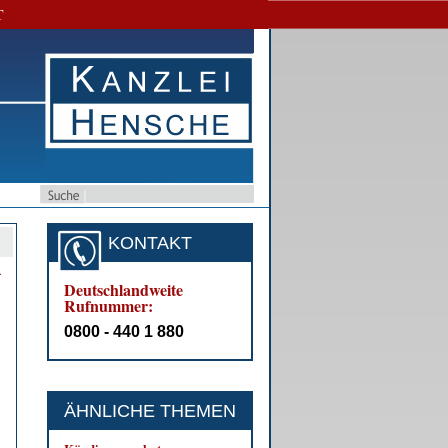
T
KONTAKT
­
Deutschlandweite
Rufnummer:
0800 - 440 1 880
ÄHNLICHE THEMEN