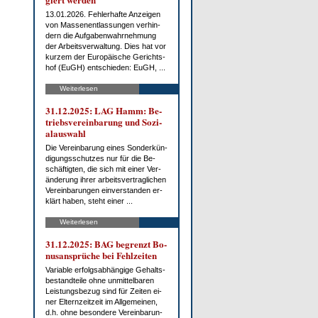
13.01.2026. Feh­ler­haf­te An­zei­gen
von Mas­sen­ent­las­sun­gen ver­hin­
dern die Auf­ga­ben­wahr­neh­mung
der Ar­beits­ver­wal­tung. Dies hat vor
kur­zem der Eu­ro­päi­sche Ge­richts­
hof (EuGH) ent­schie­den: EuGH, ...
Weiterlesen
31.12.2025: LAG Hamm: Be­
triebs­ver­ein­ba­rung und So­zi­
al­aus­wahl
Die Ver­ein­ba­rung ei­nes Son­der­kün­
di­gungs­schut­zes nur für die Be­
schäf­tig­ten, die sich mit ei­ner Ver­
än­de­rung ih­rer ar­beits­ver­trag­li­chen
Ver­ein­ba­run­gen ein­ver­stan­den er­
klärt ha­ben, steht ei­ner ...
Weiterlesen
31.12.2025: BAG be­grenzt Bo­
nus­an­sprü­che bei Fehl­zei­ten
Va­ria­ble er­folgs­ab­hän­gi­ge Ge­halts­
be­stand­tei­le oh­ne un­mit­tel­ba­ren
Leis­tungs­be­zug sind für Zei­ten ei­
ner El­tern­zeit­zeit im All­ge­mei­nen,
d.h. oh­ne be­son­de­re Ver­ein­ba­run­