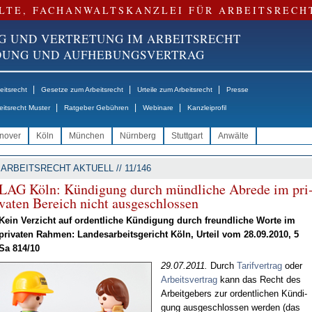
LTE, FACHANWALTSKANZLEI FÜR ARBEITSRECH
G UND VERTRETUNG IM ARBEITSRECHT
NDUNG UND AUFHEBUNGSVERTRAG
|
|
|
itsrecht
Gesetze zum Arbeitsrecht
Urteile zum Arbeitsrecht
Presse
|
|
|
eitsrecht Muster
Ratgeber Gebühren
Webinare
Kanzleiprofil
nover
Köln
München
Nürnberg
Stuttgart
Anwälte
ARBEITSRECHT AKTUELL // 11/146
LAG Köln: Kün­di­gung durch münd­li­che Ab­re­de im pri
va­ten Be­reich nicht aus­ge­schlos­sen
Kein Ver­zicht auf or­dent­li­che Kün­di­gung durch freund­li­che Wor­te im
pri­va­ten Rah­men: Lan­des­ar­beits­ge­richt Köln, Ur­teil vom 28.09.2010, 5
Sa 814/10
29.07.2011.
Durch
Ta­rif­ver­trag
oder
Ar­beits­ver­trag
kann das Recht des
Ar­beit­ge­bers zur or­dent­li­chen Kün­di­
gung aus­ge­schlos­sen wer­den (das