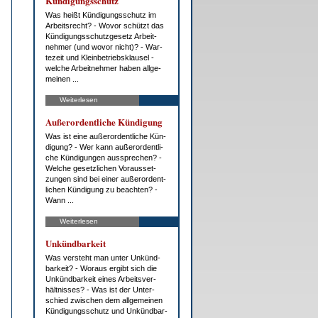
Kün­di­gungs­schutz
Was heißt Kün­di­gungs­schutz im
Ar­beits­recht? - Wo­vor schützt das
Kün­di­gungs­schutz­ge­setz Ar­beit­
neh­mer (und wo­vor nicht)? - War­
te­zeit und Klein­be­triebs­klau­sel -
wel­che Ar­beit­neh­mer ha­ben all­ge­
mei­nen ...
Weiterlesen
Au­ßer­or­dent­li­che Kün­di­gung
Was ist ei­ne au­ßer­or­dent­li­che Kün­
di­gung? - Wer kann au­ßer­or­dent­li­
che Kün­di­gun­gen aus­spre­chen? -
Wel­che ge­setz­li­chen Vor­aus­set­
zun­gen sind bei ei­ner au­ßer­or­dent­
li­chen Kün­di­gung zu be­ach­ten? -
Wann ...
Weiterlesen
Un­künd­bar­keit
Was ver­steht man un­ter Un­künd­
bar­keit? - Wor­aus er­gibt sich die
Un­künd­bar­keit ei­nes Ar­beits­ver­
hält­nis­ses? - Was ist der Un­ter­
schied zwi­schen dem all­ge­mei­nen
Kün­di­gungs­schutz und Un­künd­bar­