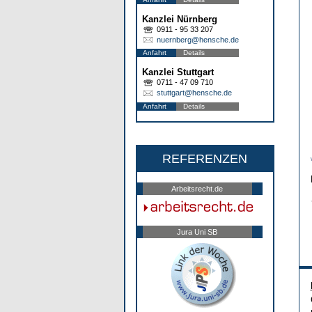
Kanzlei Nürnberg
0911 - 95 33 207
nuernberg@hensche.de
Anfahrt
Details
Kanzlei Stuttgart
0711 - 47 09 710
stuttgart@hensche.de
Anfahrt
Details
REFERENZEN
Arbeitsrecht.de
Jura Uni SB