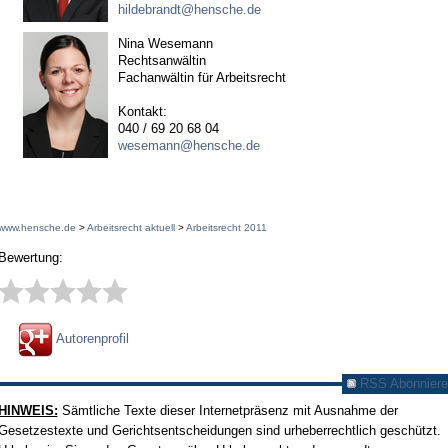
hildebrandt@hensche.de
Nina Wesemann
Rechtsanwältin
Fachanwältin für Arbeitsrecht
Kontakt:
040 / 69 20 68 04
wesemann@hensche.de
www.hensche.de
>
Arbeitsrecht aktuell
>
Arbeitsrecht 2011
Bewertung:
Autorenprofil
RSS Abonniere
HINWEIS:
Sämtliche Texte dieser Internetpräsenz mit Ausnahme der
Gesetzestexte und Gerichtsentscheidungen sind urheberrechtlich geschützt.