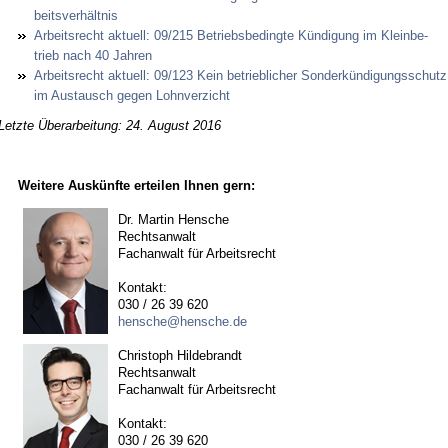
beits­ver­hält­nis
Ar­beits­recht ak­tu­ell: 09/215 Be­triebs­be­ding­te Kün­di­gung im Klein­be­
trieb nach 40 Jah­ren
Ar­beits­recht ak­tu­ell: 09/123 Kein be­trieb­li­cher Son­der­kün­di­gungs­schutz
im Aus­tausch ge­gen Lohn­ver­zicht
Letzte Überarbeitung: 24. August 2016
Weitere Auskünfte erteilen Ihnen gern:
Dr. Martin Hensche
Rechtsanwalt
Fachanwalt für Arbeitsrecht
Kontakt:
030 / 26 39 620
hensche@hensche.de
Christoph Hildebrandt
Rechtsanwalt
Fachanwalt für Arbeitsrecht
Kontakt:
030 / 26 39 620