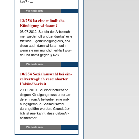
keit? - ...
Weiterlesen
12/256 Ist ei­ne münd­li­che
Kün­di­gung wirk­sam?
03.07.2012. Spricht der Ar­beit­neh­
mer wie­der­holt und „end­gül­tig“ ei­ne
frist­lo­se Ei­gen­kün­di­gung aus, soll
die­se auch dann wirk­sam sein,
wenn sie nur münd­lich er­klärt wur­
de und da­mit ge­gen § 623 ...
Weiterlesen
10/254 So­zi­al­aus­wahl bei ein­
zel­ver­trag­lich ver­ein­bar­ter
Un­künd­bar­keit.
29.12.2010. Bei ei­ner be­triebs­be­
ding­ten Kün­di­gung muss un­ter an­
de­rem vom Ar­beit­ge­ber ei­ne ord­
nungs­ge­mä­ße So­zi­al­aus­wahl
durch­ge­führt wer­den. Grund­sätz­
lich ist an­er­kannt, dass da­bei Ar­
beit­neh­mer ...
Weiterlesen