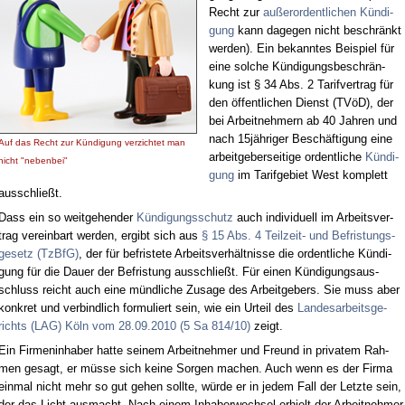
Recht zur
au­ßer­or­dent­li­chen Kün­di­
gung
kann da­ge­gen nicht be­schränkt
wer­den). Ein be­kann­tes Bei­spiel für
ei­ne sol­che Kün­di­gungs­be­schrän­
kung ist § 34 Abs. 2 Ta­rif­ver­trag für
den öf­fent­li­chen Dienst (TVöD), der
bei Ar­beit­neh­mern ab 40 Jah­ren und
nach 15jähriger Be­schäf­ti­gung ei­ne
Auf das Recht zur Kün­di­gung ver­zich­tet man
ar­beit­ge­ber­sei­ti­ge or­dent­li­che
Kün­di­
nicht "ne­ben­bei"
gung
im Ta­rif­ge­biet West kom­plett
aus­schließt.
Dass ein so weit­ge­hen­der
Kün­di­gungs­schutz
auch in­di­vi­du­ell im Ar­beits­ver­
trag ver­ein­bart wer­den, er­gibt sich aus
§ 15 Abs. 4 Teil­zeit- und Be­fris­tungs­
ge­setz (Tz­B­fG)
, der für be­fris­te­te Ar­beits­ver­hält­nis­se die or­dent­li­che Kün­di­
gung für die Dau­er der Be­fris­tung aus­schließt. Für ei­nen Kün­di­gungs­aus­
schluss reicht auch ei­ne münd­li­che Zu­sa­ge des Ar­beit­ge­bers. Sie muss aber
kon­kret und ver­bind­lich for­mu­liert sein, wie ein Ur­teil des
Lan­des­ar­beits­ge­
richts (LAG) Köln vom 28.09.2010 (5 Sa 814/10)
zeigt.
Ein Fir­men­in­ha­ber hat­te sei­nem Ar­beit­neh­mer und Freund in pri­va­tem Rah­
men ge­sagt, er müs­se sich kei­ne Sor­gen ma­chen. Auch wenn es der Fir­ma
ein­mal nicht mehr so gut ge­hen soll­te, wür­de er in je­dem Fall der Letz­te sein,
der das Licht aus­macht. Nach ei­nem In­ha­ber­wech­sel er­hielt der Ar­beit­neh­mer