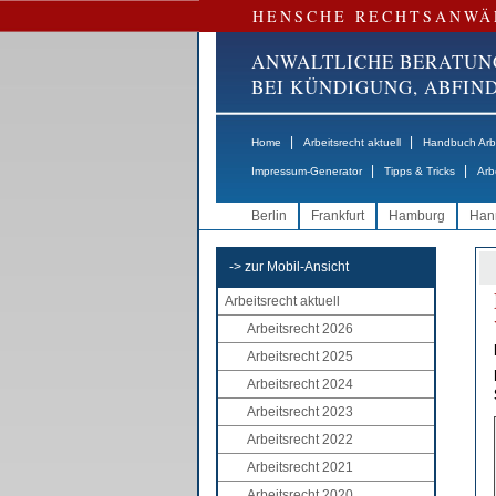
HENSCHE RECHTSANWÄ
ANWALTLICHE BERATUN
BEI KÜNDIGUNG, ABFI
|
|
Home
Arbeitsrecht aktuell
Handbuch Arbe
|
|
Impressum-Generator
Tipps & Tricks
Arb
Berlin
Frankfurt
Hamburg
Han
-> zur Mobil-Ansicht
Arbeitsrecht aktuell
Arbeitsrecht 2026
Arbeitsrecht 2025
Arbeitsrecht 2024
Arbeitsrecht 2023
Arbeitsrecht 2022
Arbeitsrecht 2021
Arbeitsrecht 2020