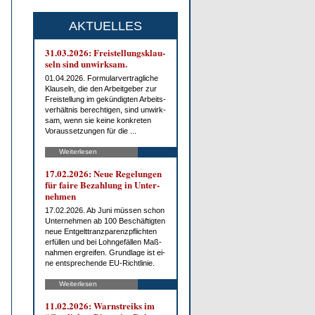
AKTUELLES
31.03.2026: Frei­stel­lungs­klau­
seln sind un­wirk­sam.
01.04.2026. For­mu­lar­ver­trag­li­che
Klau­seln, die den Ar­beit­ge­ber zur
Frei­stel­lung im ge­kün­dig­ten Ar­beits­
ver­hält­nis be­rech­ti­gen, sind un­wirk­
sam, wenn sie kei­ne kon­kre­ten
Vor­aus­set­zun­gen für die ...
Weiterlesen
17.02.2026: Neue Re­ge­lun­gen
für fai­re Be­zah­lung in Un­ter­
neh­men
17.02.2026. Ab Ju­ni müs­sen schon
Un­ter­neh­men ab 100 Be­schäf­tig­ten
neue Ent­gelt­tranz­pa­renz­pflich­ten
er­fül­len und bei Lohn­ge­fäl­len Maß­
nah­men er­grei­fen. Grund­la­ge ist ei­
ne ent­spre­chen­de EU-Richt­li­nie.
Weiterlesen
11.02.2026: Warn­streiks im