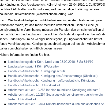
die Kün­di­gung. Das Ar­beits­ge­richt Köln (Ur­teil vom 23.04.2010, 1 Ca 8799/09)
und das LAG hiel­ten sie für wirk­sam, weil die da­ma­li­ge Er­klä­rung nur ei­ne
pau­scha­le, un­ver­bind­li­che „Wohl­wol­lens­äu­ße­rung“ war.
Fa­zit: Wech­seln Ar­beit­ge­ber und Ar­beit­neh­mer in pri­va­tem Rah­men ein paar
freund­li­che Wor­te, ist das meist recht­lich un­ver­bind­lich. Denn für ei­ne (ar­
beits)ver­trag­li­che Ver­ein­ba­rung müs­sen die Par­tei­en den ernst­li­chen Wil­len ei­
ner recht­li­chen Bin­dung ha­ben. Ein sol­cher Rechts­bin­dungs­wil­le ist bei münd­
li­chen Er­klä­run­gen um so we­ni­ger na­he­lie­gend, je un­ge­wöhn­li­cher die be­tref­
fen­de Ver­ein­ba­rung ist. Kün­di­gungs­be­schrän­kun­gen soll­ten sich Ar­beit­neh­mer
da­her vor­sichts­hal­ber schrift­lich ge­ben las­sen.
Nä­he­re In­for­ma­tio­nen fin­den Sie hier:
Lan­des­ar­beits­ge­richt Köln, Ur­teil vom 28.09.2010, 5 Sa 814/10
Lan­des­ar­beits­ge­richt Köln (Web­sei­te)
Hand­buch Ar­beits­recht: Kün­di­gungs­schutz
Hand­buch Ar­beits­recht: Kün­di­gung des Ar­beits­ver­trags (Über­blick)
Hand­buch Ar­beits­recht: Kün­di­gung - au­ßer­or­dent­li­che Kün­di­gung
Hand­buch Ar­beits­recht: Un­künd­bar­keit
Ar­beits­recht ak­tu­ell: 12/256 Ist ei­ne münd­li­che Kün­di­gung wirk­sam?
Ar­beits­recht ak­tu­ell: 10/254 So­zi­al­aus­wahl bei ein­zel­ver­trag­lich ver­ein­
bar­ter Un­künd­bar­keit.
Ar­beits­recht ak­tu­ell: 10/061 Kün­di­gungs­schutz durch aus­län­di­sches Ar­