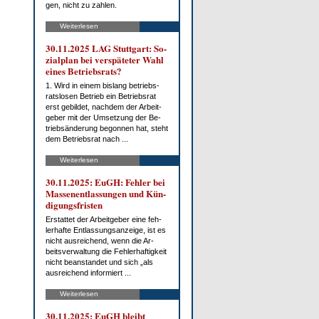
gen, nicht zu zah­len.
Weiterlesen
30.11.2025 LAG Stutt­gart: So­
zi­al­plan bei ver­spä­te­ter Wahl
ei­nes Be­triebs­rats?
1. Wird in ei­nem bis­lang be­triebs­
rats­lo­sen Be­trieb ein Be­triebs­rat
erst ge­bil­det, nach­dem der Ar­beit­
ge­ber mit der Um­set­zung der Be­
trieb­s­än­de­rung be­gon­nen hat, steht
dem Be­triebs­rat nach ...
Weiterlesen
30.11.2025: EuGH: Feh­ler bei
Mas­sen­ent­las­sun­gen und Kün­
di­gungs­fris­ten
Er­stat­tet der Ar­beit­ge­ber ei­ne feh­
ler­haf­te Ent­las­sungs­an­zei­ge, ist es
nicht aus­rei­chend, wenn die Ar­
beits­ver­wal­tung die Feh­ler­haf­tig­keit
nicht be­an­stan­det und sich „als
aus­rei­chend in­for­miert ...
Weiterlesen
30.11.2025: EuGH bleibt