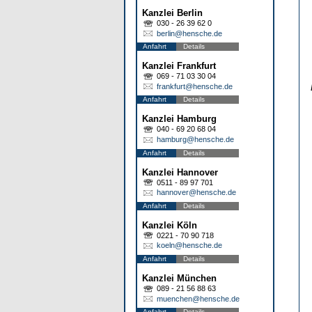
Kanzlei Berlin
030 - 26 39 62 0
berlin@hensche.de
Anfahrt
Details
Kanzlei Frankfurt
069 - 71 03 30 04
frankfurt@hensche.de
Anfahrt
Details
Kanzlei Hamburg
040 - 69 20 68 04
hamburg@hensche.de
Anfahrt
Details
Kanzlei Hannover
0511 - 89 97 701
hannover@hensche.de
Anfahrt
Details
Kanzlei Köln
0221 - 70 90 718
koeln@hensche.de
Anfahrt
Details
Kanzlei München
089 - 21 56 88 63
muenchen@hensche.de
Anfahrt
Details