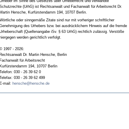
Urheber im Sinne des Gesetzes über Urheberrecht und verwandte
Schutzrechte (UrhG) ist Rechtsanwalt und Fachanwalt für Arbeitsrecht Dr.
Martin Hensche, Kurfürstendamm 194, 10707 Berlin.
Wörtliche oder sinngemäße Zitate sind nur mit vorheriger schriftlicher
Genehmigung des Urhebers bzw. bei ausdrücklichem Hinweis auf die fremde
Urheberschaft (Quellenangabe iSv. § 63 UrhG) rechtlich zulässig. Verstöße
hiergegen werden gerichtlich verfolgt.
© 1997 - 2026:
Rechtsanwalt Dr. Martin Hensche, Berlin
Fachanwalt für Arbeitsrecht
Kurfürstendamm 194, 10707 Berlin
Telefon: 030 - 26 39 62 0
Telefax: 030 - 26 39 62 499
E-mail:
hensche@hensche.de