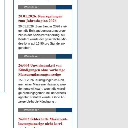
Weiterlesen
20.01.2026: Neu­re­ge­lun­gen
zum Jah­res­be­ginn 2026
20.01.2026. Zum Ja­nu­ar 2026 stei­
gen die Bei­trags­be­mes­sungs­gren­
zen in der So­zi­al­ver­si­che­rung. Au­
ßer­dem wur­de der ge­setz­li­che Min­
dest­lohn auf 13,90 pro St­un­de an­
ge­ho­ben.
Weiterlesen
26/004 Un­wirk­sam­keit von
Kün­di­gun­gen oh­ne vor­he­ri­ge
Mas­sen­ent­las­sungs­an­zei­ge
15.01.2026. Kün­di­gun­gen im Rah­
men ei­ner Mas­sen­ent­las­sung wer­
den erst wirk­sam, wenn die An­zei­
ge ord­nungs­ge­mäß bei der Ar­beits­
agen­tur er­stat­tet wur­de. Oh­ne An­
zei­ge bleibt die Kün­di­gung ...
Weiterlesen
26/003 Feh­ler­haf­te Mas­sen­ent­
las­sungs­an­zei­ge nicht kor­ri­
giert wer­den