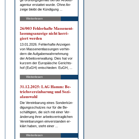
ge ord­nungs­ge­mäß bei der Ar­beits­
agen­tur er­stat­tet wur­de. Oh­ne An­
zei­ge bleibt die Kün­di­gung ...
Weiterlesen
26/003 Feh­ler­haf­te Mas­sen­ent­
las­sungs­an­zei­ge nicht kor­ri­
giert wer­den
13.01.2026. Feh­ler­haf­te An­zei­gen
von Mas­sen­ent­las­sun­gen ver­hin­
dern die Auf­ga­ben­wahr­neh­mung
der Ar­beits­ver­wal­tung. Dies hat vor
kur­zem der Eu­ro­päi­sche Ge­richts­
hof (EuGH) ent­schie­den: EuGH, ...
Weiterlesen
31.12.2025: LAG Hamm: Be­
triebs­ver­ein­ba­rung und So­zi­
al­aus­wahl
Die Ver­ein­ba­rung ei­nes Son­der­kün­
di­gungs­schut­zes nur für die Be­
schäf­tig­ten, die sich mit ei­ner Ver­
än­de­rung ih­rer ar­beits­ver­trag­li­chen
Ver­ein­ba­run­gen ein­ver­stan­den er­
klärt ha­ben, steht ei­ner ...
Weiterlesen