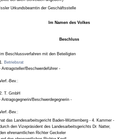
Iss­ler Ur­kunds­be­am­tin der Geschäfts­stel­le
Im Na­men des Vol­kes
Be­schluss
Im Be­schluss­ver­fah­ren mit den Be­tei­lig­ten
1.
Be­triebs­rat
- An­trag­stel­ler/Be­schwer­deführer -
Verf.-Bev.:
2. T. GmbH
- An­trags­geg­ne­rin/Be­schwer­de­geg­ne­rin -
Verf.-Bev.:
hat das Lan­des­ar­beits­ge­richt Ba­den-Würt­tem­berg - 4. Kam­mer -
durch den Vi­ze­präsi­dent des Lan­des­ar­beits­ge­richts Dr. Nat­ter,
den eh­ren­amt­li­chen Rich­ter Ge­cke­ler
und den eh­ren­amt­li­chen Rich­ter Knoll