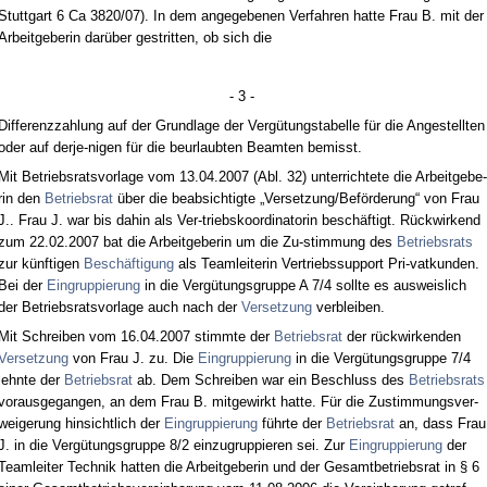
Stutt­gart 6 Ca 3820/07). In dem an­ge­ge­be­nen Ver­fah­ren hat­te Frau B. mit der
Ar­beit­ge­be­rin darüber ge­strit­ten, ob sich die
- 3 -
Dif­fe­renz­zah­lung auf der Grund­la­ge der Vergütungs­ta­bel­le für die An­ge­stell­ten
oder auf der­je-ni­gen für die be­ur­laub­ten Be­am­ten be­misst.
Mit Be­triebs­rats­vor­la­ge vom 13.04.2007 (Abl. 32) un­ter­rich­te­te die Ar­beit­ge­be­
rin den
Be­triebs­rat
über die be­ab­sich­tig­te „Ver­set­zung/Beförde­rung“ von Frau
J.. Frau J. war bis da­hin als Ver-triebs­ko­or­di­na­to­rin beschäftigt. Rück­wir­kend
zum 22.02.2007 bat die Ar­beit­ge­be­rin um die Zu-stim­mung des
Be­triebs­rats
zur künf­ti­gen
Beschäfti­gung
als Team­lei­te­rin Ver­triebs­sup­port Pri-vat­kun­den.
Bei der
Ein­grup­pie­rung
in die Vergütungs­grup­pe A 7/4 soll­te es aus­weis­lich
der Be­triebs­rats­vor­la­ge auch nach der
Ver­set­zung
ver­blei­ben.
Mit Schrei­ben vom 16.04.2007 stimm­te der
Be­triebs­rat
der rück­wir­ken­den
Ver­set­zung
von Frau J. zu. Die
Ein­grup­pie­rung
in die Vergütungs­grup­pe 7/4
lehn­te der
Be­triebs­rat
ab. Dem Schrei­ben war ein Be­schluss des
Be­triebs­rats
vor­aus­ge­gan­gen, an dem Frau B. mit­ge­wirkt hat­te. Für die Zu­stim­mungs­ver­
wei­ge­rung hin­sicht­lich der
Ein­grup­pie­rung
führ­te der
Be­triebs­rat
an, dass Frau
J. in die Vergütungs­grup­pe 8/2 ein­zu­grup­pie­ren sei. Zur
Ein­grup­pie­rung
der
Team­lei­ter Tech­nik hat­ten die Ar­beit­ge­be­rin und der Ge­samt­be­triebs­rat in § 6