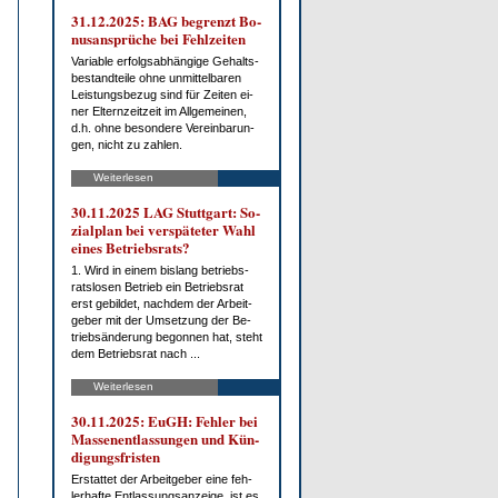
31.12.2025: BAG be­grenzt Bo­
nus­an­sprü­che bei Fehl­zei­ten
Va­ria­ble er­folgs­ab­hän­gi­ge Ge­halts­
be­stand­tei­le oh­ne un­mit­tel­ba­ren
Leis­tungs­be­zug sind für Zei­ten ei­
ner El­tern­zeit­zeit im All­ge­mei­nen,
d.h. oh­ne be­son­de­re Ver­ein­ba­run­
gen, nicht zu zah­len.
Weiterlesen
30.11.2025 LAG Stutt­gart: So­
zi­al­plan bei ver­spä­te­ter Wahl
ei­nes Be­triebs­rats?
1. Wird in ei­nem bis­lang be­triebs­
rats­lo­sen Be­trieb ein Be­triebs­rat
erst ge­bil­det, nach­dem der Ar­beit­
ge­ber mit der Um­set­zung der Be­
trieb­s­än­de­rung be­gon­nen hat, steht
dem Be­triebs­rat nach ...
Weiterlesen
30.11.2025: EuGH: Feh­ler bei
Mas­sen­ent­las­sun­gen und Kün­
di­gungs­fris­ten
Er­stat­tet der Ar­beit­ge­ber ei­ne feh­
ler­haf­te Ent­las­sungs­an­zei­ge, ist es