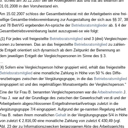
B. schied am 30.12.2007 bei der Ar­beit­ge­be­rin aus und trat als Be­am­tin am
01.01.2008 in den Vor­ru­he­stand ein.
Am 15.02.2007 schloss der Ge­samt­be­triebs­rat mit der Ar­beit­ge­be­rin ei­ne frei­
wil­li­ge Ge­samt­be-triebs­ver­ein­ba­rung zur Aus­ge­stal­tung der sich aus §§ 37, 38
und 78 Be­trVG er­ge­ben­den An-sprüche der
Be­triebs­rats­mit­glie­der
ab. § 4 der
Ge­samt­be­triebs­ver­ein­ba­rung lau­tet aus­zugs­wei-se wie folgt:
„(1) Für je­des voll frei­ge­stell­te
Be­triebs­rats­mit­glied
sind 3 (drei) Ver­gleichs­per­
so­nen zu be­nen­nen. Das an das frei­ge­stell­te
Be­triebs­rats­mit­glied
zu zah­len­
de Ent­gelt ori­en­tiert sich dy­na­misch ab dem Zeit­punkt der Be­nen­nung an
dem je­wei­li­gen Ent­gelt der Ver­gleichs­per­so­nen im Sin­ne des § 3.
...
(4) So­fern ei­ne Ver­gleichs­per­son höher grup­piert wird, erhält das frei­ge­stell­te
Be­triebs­rats­mit­glied
ei­ne mo­nat­li­che Zah­lung in Höhe von 50 % des Dif­fe­
renz­be­tra­ges zwi­schen der Vergütungs­grup­pe, in die das
Be­triebs­rats­mit­glied
ein­grup­piert ist und des re­gelmäßigen Mo­nats­ent­gelts der Ver­gleichs­per­son.“
Ei­ne der für Frau B. be­nann­ten Ver­gleichs­per­so­nen war die
Ar­beit­neh­me­rin
J.
Frau J. war auf der Grund­la­ge des zwi­schen der Ge­werk­schaft ver.di und der
Ar­beit­ge­be­rin ab­ge­schlos­se­nen Ent­gelt­rah­men­ta­rif­ver­trags zu­letzt in die
Vergütungs­grup­pe 7/4 ein­grup­piert. Auf­grund der ge-nann­ten Re­ge­lung er­hielt
Frau B. ne­ben ih­rem mo­nat­li­chen
Ge­halt
in der Vergütungs­grup­pe 5/4 in Höhe
von zu­letzt € 2.816,00 ei­ne mo­nat­li­che Zah­lung von zu­letzt € 430,49 (vgl.
Abl. 23 der zu In­for­ma­ti­ons­zwe­cken bei­ge­zo­ge­nen Ak­te des Ar­beits­ge­richts