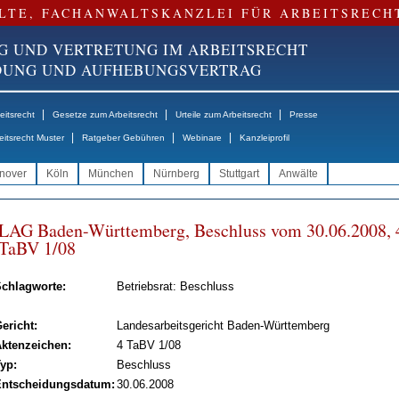
LTE, FACHANWALTSKANZLEI FÜR ARBEITSRECH
G UND VERTRETUNG IM ARBEITSRECHT
NDUNG UND AUFHEBUNGSVERTRAG
|
|
|
itsrecht
Gesetze zum Arbeitsrecht
Urteile zum Arbeitsrecht
Presse
|
|
|
eitsrecht Muster
Ratgeber Gebühren
Webinare
Kanzleiprofil
nover
Köln
München
Nürnberg
Stuttgart
Anwälte
LAG Ba­den-Würt­tem­berg, Be­schluss vom 30.06.2008, 
TaBV 1/08
chlagworte:
Betriebsrat: Beschluss
ericht:
Landesarbeitsgericht Baden-Württemberg
ktenzeichen:
4 TaBV 1/08
yp:
Beschluss
ntscheidungsdatum:
30.06.2008