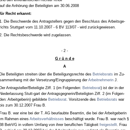
auf die Anhörung der Be­tei­lig­ten am 30.06.2008
für Recht er­kannt:
1. Die Be­schwer­de des An­trag­stel­lers ge­gen den Be­schluss des Ar­beits­ge­
richts Stutt­gart vom 11.10.2007 - 6 BV 113/07 - wird zurück­ge­wie­sen.
2. Die Rechts­be­schwer­de wird zu­ge­las­sen.
- 2 -
G r ü n d e
A
Die Be­tei­lig­ten strei­ten über die Be­tei­li­gungs­rech­te des
Be­triebs­rats
im Zu­
sam­men­hang mit der Ver­set­zung/Ein­grup­pie­rung der
Ar­beit­neh­me­rin
J.
Der An­trag­stel­ler/Be­tei­lig­te Ziff. 1 (im Fol­gen­den:
Be­triebs­rat
) ist der in der
Nie­der­las­sung Stutt-gart der An­trags­geg­ne­rin/Be­tei­lig­ten Ziff. 2 (im Fol­gen­
den: Ar­beit­ge­be­rin) ge­bil­de­te
Be­triebs­rat
. Vor­sit­zen­de des
Be­triebs­rats
war
bis zum 30.12.2007 Frau B.
Frau B. war ei­ne bei der T. AG be­ur­laub­te Be­am­tin, die bei der Ar­beit­ge­be­rin
im Rah­men ei­nes
Ar­beits­verhält­nis­ses
beschäftigt wur­de. Frau B. war nach §
38 Be­trVG in vol­lem Um­fang von ih­rer be­ruf­li­chen Tätig­keit
frei­ge­stellt
. Frau