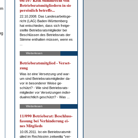
08/107 Kein Stimm­recht von
Be­triebs­rats­mit­glie­dern in sie
im
per­sön­lich be­tref­fe...
22.10.2008. Das Lan­des­ar­beits­ge­
richt (LAG) Ba­den-Würt­tem­berg
hat ent­schie­den, dass sich frei­ge­
stell­te Be­triebs­rats­mit­glie­der bei
ng
Be­schlüs­sen des Be­triebs­rats der
Stim­me ent­hal­ten müs­sen, wenn es
...
.
Weiterlesen
Be­triebs­rats­mit­glied - Ver­set­
zung
Was ist ei­ne Ver­set­zung und war­
um sind Be­triebs­rats­mit­glie­der da­
vor in be­son­de­rer Wei­se ge­
schützt? - Wie sind Be­triebs­rats­
mit­glie­der vor Ver­set­zun­gen in­di­vi­
du­al­recht­lich ge­schützt? - Was ...
Weiterlesen
11/090 Be­triebs­rat: Be­schluss­
fas­sung bei Ver­hin­de­rung ei­
nes Mit­glieds
10.05.2011. Ist ein Be­triebs­rats­mit­
glied im Rechts­sinn zeit­wei­lig "ver­