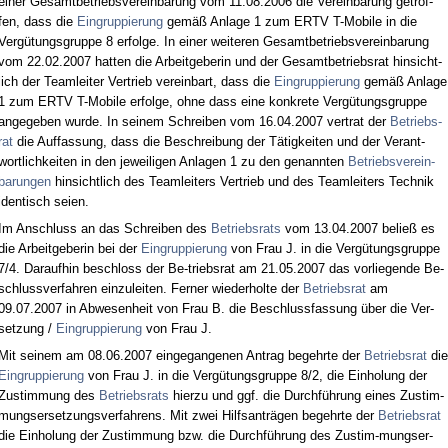
ei­ner Ge­samt­be­triebs­ver­ein­ba­rung vom 11.08.2006 die Ver­ein­ba­rung ge­trof­
fen, dass die
Ein­grup­pie­rung
gemäß An­la­ge 1 zum ERTV T-Mo­bi­le in die
Vergütungs­grup­pe 8 er­fol­ge. In ei­ner wei­te­ren Ge­samt­be­triebs­ver­ein­ba­rung
vom 22.02.2007 hat­ten die Ar­beit­ge­be­rin und der Ge­samt­be­triebs­rat hin­sicht­
lich der Team­lei­ter Ver­trieb ver­ein­bart, dass die
Ein­grup­pie­rung
gemäß An­la­ge
1 zum ERTV T-Mo­bi­le er­fol­ge, oh­ne dass ei­ne kon­kre­te Vergütungs­grup­pe
an­ge­ge­ben wur­de. In sei­nem Schrei­ben vom 16.04.2007 ver­trat der
Be­triebs­
rat
die Auf­fas­sung, dass die Be­schrei­bung der Tätig­kei­ten und der Ver­ant­
wort­lich­kei­ten in den je­wei­li­gen An­la­gen 1 zu den ge­nann­ten
Be­triebs­ver­ein­
ba­run­gen
hin­sicht­lich des Team­lei­ters Ver­trieb und des Team­lei­ters Tech­nik
iden­tisch sei­en.
Im An­schluss an das Schrei­ben des
Be­triebs­rats
vom 13.04.2007 be­ließ es
die Ar­beit­ge­be­rin bei der
Ein­grup­pie­rung
von Frau J. in die Vergütungs­grup­pe
7/4. Dar­auf­hin be­schloss der Be-triebs­rat am 21.05.2007 das vor­lie­gen­de Be­
schluss­ver­fah­ren ein­zu­lei­ten. Fer­ner wie­der­hol­te der
Be­triebs­rat
am
09.07.2007 in Ab­we­sen­heit von Frau B. die Be­schluss­fas­sung über die Ver-
set­zung /
Ein­grup­pie­rung
von Frau J.
Mit sei­nem am 08.06.2007 ein­ge­gan­ge­nen An­trag be­gehr­te der
Be­triebs­rat
die
Ein­grup­pie­rung
von Frau J. in die Vergütungs­grup­pe 8/2, die Ein­ho­lung der
Zu­stim­mung des
Be­triebs­rats
hier­zu und ggf. die Durchführung ei­nes Zu­stim­
mungs­er­set­zungs­ver­fah­rens. Mit zwei Hilfs­anträgen be­gehr­te der
Be­triebs­rat
die Ein­ho­lung der Zu­stim­mung bzw. die Durchführung des Zu­stim-mungs­er­