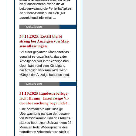
nicht aus­rei­chend, wenn die Ar­
beits­ver­wal­tung die Feh­ler­haf­tig­keit
nicht be­an­stan­det und sich „als
aus­rei­chend in­for­miert ...
Weiterlesen
30.11.2025: EuGH bleibt
streng bei An­zei­gen von Mas­
sen­ent­las­sun­gen
Bei ei­ner ge­plan­ten Mas­sen­ent­las­
sung ist es un­zu­läs­sig, dass der
Ar­beit­ge­ber vor ih­rer An­zei­ge kün­
di­gen kann und ei­ne Kün­di­gung
nach­träg­lich wirk­sam wird, wenn
Män­gel der An­zei­ge be­ho­ben sind.
Weiterlesen
31.10.2025 Lan­des­ar­beits­ge­
richt Hamm: Un­zu­läs­si­ge Vi­
deo­über­wa­chung be­grün­det ...
Ei­ne per­ma­nen­te un­zu­läs­si­ge
Über­wa­chung na­he­zu der ge­sam­
ten Be­triebs­räu­me und des Ar­beits­
plat­zes über ei­nen Zeit­raum von 22
Mo­na­ten trotz Wi­der­spruchs des
be­trof­fe­nen Ar­beit­neh­mers stellt ei­