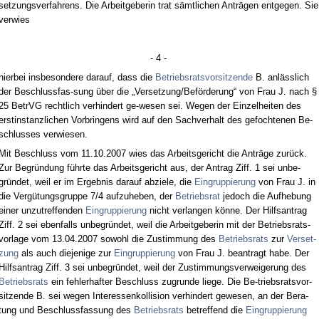
set­zungs­ver­fah­rens. Die Ar­beit­ge­be­rin trat sämt­li­chen Anträgen ent­ge­gen. Sie
ver­wies
- 4 -
hier­bei ins­be­son­de­re dar­auf, dass die
Be­triebs­rats­vor­sit­zen­de
B. anläss­lich
der Be­schluss­fas-sung über die „Ver­set­zung/Beförde­rung“ von Frau J. nach §
25 Be­trVG recht­lich ver­hin­dert ge-we­sen sei. We­gen der Ein­zel­hei­ten des
erst­in­stanz­li­chen Vor­brin­gens wird auf den Sach­ver­halt des ge­foch­te­nen Be­
schlus­ses ver­wie­sen.
Mit Be­schluss vom 11.10.2007 wies das Ar­beits­ge­richt die Anträge zurück.
Zur Be­gründung führ­te das Ar­beits­ge­richt aus, der An­trag Ziff. 1 sei un­be­
gründet, weil er im Er­geb­nis dar­auf ab­zie­le, die
Ein­grup­pie­rung
von Frau J. in
die Vergütungs­grup­pe 7/4 auf­zu­he­ben, der
Be­triebs­rat
je­doch die Auf­he­bung
ei­ner un­zu­tref­fen­den
Ein­grup­pie­rung
nicht ver­lan­gen könne. Der Hilfs­an­trag
Ziff. 2 sei eben­falls un­be­gründet, weil die Ar­beit­ge­be­rin mit der Be­triebs­rats­
vor­la­ge vom 13.04.2007 so­wohl die Zu­stim­mung des
Be­triebs­rats
zur
Ver­set­
zung
als auch die­je­ni­ge zur
Ein­grup­pie­rung
von Frau J. be­an­tragt ha­be. Der
Hilfs­an­trag Ziff. 3 sei un­be­gründet, weil der Zu­stim­mungs­ver­wei­ge­rung des
Be­triebs­rats
ein feh­ler­haf­ter Be­schluss zu­grun­de lie­ge. Die Be-triebs­rats­vor­
sit­zen­de B. sei we­gen In­ter­es­sen­kol­li­si­on ver­hin­dert ge­we­sen, an der Be­ra­
tung und Be­schluss­fas­sung des
Be­triebs­rats
be­tref­fend die
Ein­grup­pie­rung