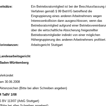
eitsätze:
Ein Betriebsratsmitglied ist bei der Beschlussfassung 
Verfahren gemäß § 99 BetrVG betreffend die
Eingruppierung eines anderen Arbeitnehmers wegen
Interessenkollision dann ausgeschlossen, wenn das
Betriebsratsmitglied aufgrund einer Betriebsvereinbaru
über die wirtschaftliche Absicherung freigestellter
Betriebsratsmitglieder indirekt von einer möglichen
Höhergruppierung des anderen Arbeitnehmers profitiert
orinstanzen:
Arbeitsgericht Stuttgart
Lan­des­ar­beits­ge­richt
Ba­den-Würt­tem­berg
Verkündet
am 30.06.2008
Ak­ten­zei­chen (Bit­te bei al­len Schrei­ben an­ge­ben)
4 TaBV 1/08
6 BV 113/07 (ArbG Stutt­gart)
(Bit­te bei al­len Schrei­ben an­ge­ben!)