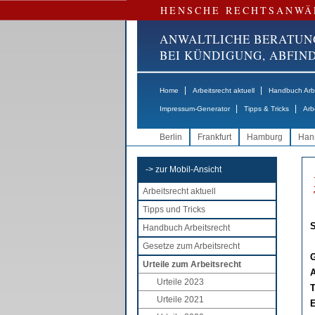
HENSCHE RECHTSANWÄ
ANWALTLICHE BERATUN
BEI KÜNDIGUNG, ABFI
|
|
Home
Arbeitsrecht aktuell
Handbuch Arbe
|
|
Impressum-Generator
Tipps & Tricks
Arb
Berlin
Frankfurt
Hamburg
Han
-> zur Mobil-Ansicht
Arbeitsrecht aktuell
Tipps und Tricks
S
Handbuch Arbeitsrecht
Gesetze zum Arbeitsrecht
G
Urteile zum Arbeitsrecht
A
Urteile 2023
T
Urteile 2021
E