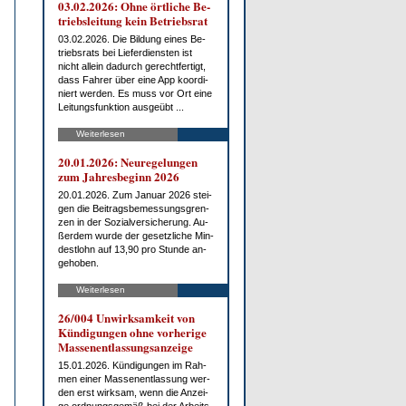
03.02.2026: Oh­ne ört­li­che Be­
triebs­lei­tung kein Be­triebs­rat
03.02.2026. Die Bil­dung ei­nes Be­
triebs­rats bei Lie­fer­diens­ten ist
nicht al­lein da­durch ge­recht­fer­tigt,
dass Fah­rer über ei­ne App ko­or­di­
niert wer­den. Es muss vor Ort ei­ne
Lei­tungs­funk­ti­on aus­ge­übt ...
Weiterlesen
20.01.2026: Neu­re­ge­lun­gen
zum Jah­res­be­ginn 2026
20.01.2026. Zum Ja­nu­ar 2026 stei­
gen die Bei­trags­be­mes­sungs­gren­
zen in der So­zi­al­ver­si­che­rung. Au­
ßer­dem wur­de der ge­setz­li­che Min­
dest­lohn auf 13,90 pro St­un­de an­
ge­ho­ben.
Weiterlesen
26/004 Un­wirk­sam­keit von
Kün­di­gun­gen oh­ne vor­he­ri­ge
Mas­sen­ent­las­sungs­an­zei­ge
15.01.2026. Kün­di­gun­gen im Rah­
men ei­ner Mas­sen­ent­las­sung wer­
den erst wirk­sam, wenn die An­zei­