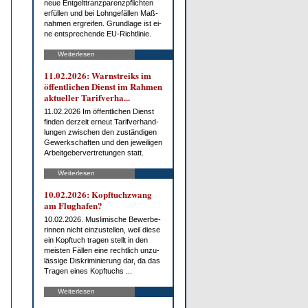
neue Ent­gelt­tranz­pa­renz­pflich­ten
er­fül­len und bei Lohn­ge­fäl­len Maß­
nah­men er­grei­fen. Grund­la­ge ist ei­
ne ent­spre­chen­de EU-Richt­li­nie.
Weiterlesen
11.02.2026: Warn­streiks im
öf­fent­li­chen Dienst im Rah­men
ak­tu­el­ler Ta­rif­ver­ha...
11.02.2026 Im öf­fent­li­chen Dienst
fin­den der­zeit er­neut Ta­rif­ver­hand­
lun­gen zwi­schen den zu­stän­di­gen
Ge­werk­schaf­ten und den je­wei­li­gen
Ar­beit­ge­ber­ver­tre­tun­gen statt.
Weiterlesen
10.02.2026: Kopf­tuch­zwang
am Flug­ha­fen?
10.02.2026. Mus­li­mi­sche Be­wer­be­
rin­nen nicht ein­zu­stel­len, weil die­se
ein Kopf­tuch tra­gen stellt in den
meis­ten Fäl­len ei­ne recht­lich un­zu­
läs­si­ge Dis­kri­mi­nie­rung dar, da das
Tra­gen ei­nes Kopf­tuchs ...
Weiterlesen