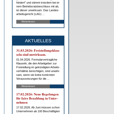
hin­dert" und stimmt trotz­dem bei ei­
nem Be­triebs­rats­be­schluss mit ab,
ist die­ser un­wirk­sam. Das Lan­des­
ar­beits­ge­richt (LAG) ...
Weiterlesen
AKTUELLES
31.03.2026: Frei­stel­lungs­klau­
seln sind un­wirk­sam.
01.04.2026. For­mu­lar­ver­trag­li­che
Klau­seln, die den Ar­beit­ge­ber zur
Frei­stel­lung im ge­kün­dig­ten Ar­beits­
ver­hält­nis be­rech­ti­gen, sind un­wirk­
sam, wenn sie kei­ne kon­kre­ten
Vor­aus­set­zun­gen für die ...
Weiterlesen
17.02.2026: Neue Re­ge­lun­gen
für fai­re Be­zah­lung in Un­ter­
neh­men
17.02.2026. Ab Ju­ni müs­sen schon
Un­ter­neh­men ab 100 Be­schäf­tig­ten