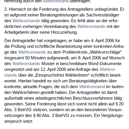
neh­mung durch den
Wahl­vor­stand
über­tra­gen.
2. Hier­nach ist die For­de­rung des An­trag­stel­lers un­be­gründet. Er
ist auf­grund sei­ner Be­ra­tungs­leis­tun­gen als Sach­verständi­ger
des
Wahl­vor­stands
tätig ge­wor­den. Es fehlt aber an der er­for­
der­li­chen vor­he­ri­gen Ver­ein­ba­rung des
Wahl­vor­stands
mit der
Ar­beit­ge­be­rin über sei­ne Hin­zu­zie­hung.
Der An­trag­stel­ler hat vor­ge­tra­gen, er ha­be am 4. April 2006 für
die Prüfung und schrift­li­che Be­ant­wor­tung ei­ner kon­kre­ten An­fra­
ge des
Wahl­vor­stands
zu dem Pro­blem­kreis „Wahl­vor­schläge“
ins­ge­samt 50 Mi­nu­ten auf­ge­wandt, am 8. April 2006 auf Wunsch
des
Wahl­vor­stands
Mus­ter in be­schreib­ba­re Word-Do­ku­men­te
um­ge­setzt und am 12. April 2006 ei­ne An­fra­ge des
Wahl­vor­
stands
über die „Ein­spruchs­frist Wähler­lis­ten“ schrift­lich be­ant­
wor­tet. Hier­bei han­delt es sich um Be­ra­tungstätig­kei­ten über
kon­kre­te, ak­tu­el­le Fra­gen, die sich dem
Wahl­vor­stand
im lau­fen­
den Wahl­ver­fah­ren ge­stellt ha­ben. Der An­trag­stel­ler ist da­mit
außer­halb ei­nes ar­beits­ge­richt­li­chen Be­schluss­ver­fah­rens tätig
ge­wor­den. Sei­ne For­de­rung lässt sich so­mit nicht al­lein auf § 20
Abs. 3 Be­trVG stützen, son­dern ist an den be­son­de­ren Vor­aus­
set­zun­gen des § 80 Abs. 3 Be­trVG zu mes­sen. Ein Vergütungs­
an­spruch setzt