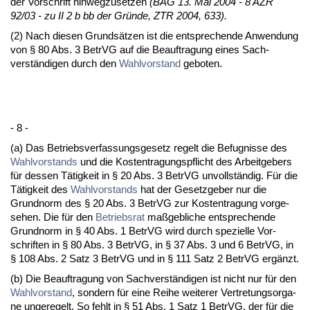
der Vor­schrift hin­weg­zu­set­zen
(BAG 13. Mai 2004 - 8 AZR
92/03 - zu II 2 b bb der Gründe, ZTR 2004, 633).
(2) Nach die­sen Grundsätzen ist die ent­spre­chen­de An­wen­dung
von § 80 Abs. 3 Be­trVG auf die Be­auf­tra­gung ei­nes Sach­
verständi­gen durch den
Wahl­vor­stand
ge­bo­ten.
- 8 -
(a) Das Be­triebs­ver­fas­sungs­ge­setz re­gelt die Be­fug­nis­se des
Wahl­vor­stands
und die Kos­ten­tra­gungs­pflicht des Ar­beit­ge­bers
für des­sen Tätig­keit in § 20 Abs. 3 Be­trVG un­vollständig. Für die
Tätig­keit des
Wahl­vor­stands
hat der Ge­setz­ge­ber nur die
Grund­norm des § 20 Abs. 3 Be­trVG zur Kos­ten­tra­gung vor­ge­
se­hen. Die für den
Be­triebs­rat
maßgeb­li­che ent­spre­chen­de
Grund­norm in § 40 Abs. 1 Be­trVG wird durch spe­zi­el­le Vor­
schrif­ten in § 80 Abs. 3 Be­trVG, in § 37 Abs. 3 und 6 Be­trVG, in
§ 108 Abs. 2 Satz 3 Be­trVG und in § 111 Satz 2 Be­trVG ergänzt.
(b) Die Be­auf­tra­gung von Sach­verständi­gen ist nicht nur für den
Wahl­vor­stand
, son­dern für ei­ne Rei­he wei­te­rer Ver­tre­tungs­or­ga­
ne un­ge­re­gelt. So fehlt in § 51 Abs. 1 Satz 1 Be­trVG, der für die