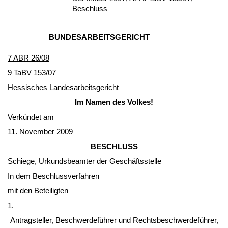
Beschluss
BUN­DES­AR­BEITS­GERICHT
7 ABR 26/08
9 TaBV 153/07
Hes­si­sches Lan­des­ar­beits­ge­richt
Im Na­men des Vol­kes!
Verkündet am
11. No­vem­ber 2009
BESCHLUSS
Schie­ge, Ur­kunds­be­am­ter der Geschäfts­stel­le
In dem Be­schluss­ver­fah­ren
mit den Be­tei­lig­ten
1.
An­trag­stel­ler, Be­schwer­deführer und Rechts­be­schwer­deführer,