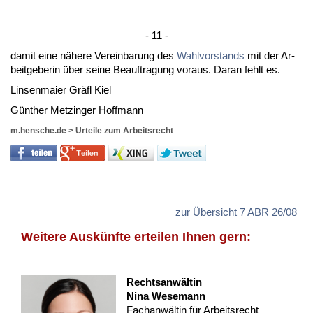
- 11 -
da­mit ei­ne nähe­re Ver­ein­ba­rung des
Wahl­vor­stands
mit der Ar­
beit­ge­be­rin über sei­ne Be­auf­tra­gung vor­aus. Dar­an fehlt es.
Lin­sen­mai­er Gräfl Kiel
Günther Met­zin­ger Hoff­mann
m.hensche.de
>
Urteile zum Arbeitsrecht
zur Übersicht 7 ABR 26/08
Weitere Auskünfte erteilen Ihnen gern:
Rechtsanwältin
Nina Wesemann
Fachanwältin für Arbeitsrecht