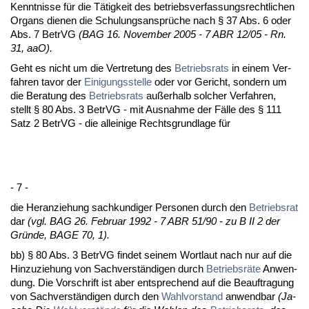
Kennt­nis­se für die Tätig­keit des be­triebs­ver­fas­sungs­recht­li­chen
Or­gans die­nen die Schu­lungs­ansprüche nach § 37 Abs. 6 oder
Abs. 7 Be­trVG
(BAG 16. No­vem­ber 2005 - 7 ABR 12/05 - Rn.
31, aaO).
Geht es nicht um die Ver­tre­tung des
Be­triebs­rats
in ei­nem Ver­
fah­ren ta­vor der
Ei­ni­gungs­stel­le
oder vor Ge­richt, son­dern um
die Be­ra­tung des
Be­triebs­rats
außer­halb sol­cher Ver­fah­ren,
stellt § 80 Abs. 3 Be­trVG - mit Aus­nah­me der Fälle des § 111
Satz 2 Be­trVG - die al­lei­ni­ge Rechts­grund­la­ge für
- 7 -
die Her­an­zie­hung sach­kun­di­ger Per­so­nen durch den
Be­triebs­rat
dar
(vgl. BAG 26. Fe­bru­ar 1992 - 7 ABR 51/90 - zu B II 2 der
Gründe, BA­GE 70, 1).
bb) § 80 Abs. 3 Be­trVG fin­det sei­nem Wort­laut nach nur auf die
Hin­zu­zie­hung von Sach­verständi­gen durch
Be­triebsräte
An­wen­
dung. Die Vor­schrift ist aber ent­spre­chend auf die Be­auf­tra­gung
von Sach­verständi­gen durch den
Wahl­vor­stand
an­wend­bar
(Ja­