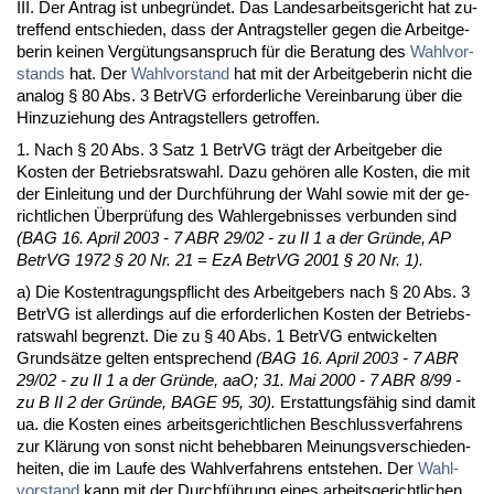
III. Der An­trag ist un­be­gründet. Das Lan­des­ar­beits­ge­richt hat zu­
tref­fend ent­schie­den, dass der An­trag­stel­ler ge­gen die Ar­beit­ge­
be­rin kei­nen Vergütungs­an­spruch für die Be­ra­tung des
Wahl­vor­
stands
hat. Der
Wahl­vor­stand
hat mit der Ar­beit­ge­be­rin nicht die
ana­log § 80 Abs. 3 Be­trVG er­for­der­li­che Ver­ein­ba­rung über die
Hin­zu­zie­hung des An­trag­stel­lers ge­trof­fen.
1. Nach § 20 Abs. 3 Satz 1 Be­trVG trägt der Ar­beit­ge­ber die
Kos­ten der Be­triebs­rats­wahl. Da­zu gehören al­le Kos­ten, die mit
der Ein­lei­tung und der Durchführung der Wahl so­wie mit der ge­
richt­li­chen Über­prüfung des Wahl­er­geb­nis­ses ver­bun­den sind
(BAG 16. April 2003 - 7 ABR 29/02 - zu II 1 a der Gründe, AP
Be­trVG 1972 § 20 Nr. 21 = EzA Be­trVG 2001 § 20 Nr. 1).
a) Die Kos­ten­tra­gungs­pflicht des Ar­beit­ge­bers nach § 20 Abs. 3
Be­trVG ist al­ler­dings auf die er­for­der­li­chen Kos­ten der Be­triebs­
rats­wahl be­grenzt. Die zu § 40 Abs. 1 Be­trVG ent­wi­ckel­ten
Grundsätze gel­ten ent­spre­chend
(BAG 16. April 2003 - 7 ABR
29/02 - zu II 1 a der Gründe, aaO; 31. Mai 2000 - 7 ABR 8/99 -
zu B II 2 der Gründe, BA­GE 95, 30).
Er­stat­tungsfähig sind da­mit
ua. die Kos­ten ei­nes ar­beits­ge­richt­li­chen Be­schluss­ver­fah­rens
zur Klärung von sonst nicht be­heb­ba­ren Mei­nungs­ver­schie­den­
hei­ten, die im Lau­fe des Wahl­ver­fah­rens ent­ste­hen. Der
Wahl­
vor­stand
kann mit der Durchführung ei­nes ar­beits­ge­richt­li­chen