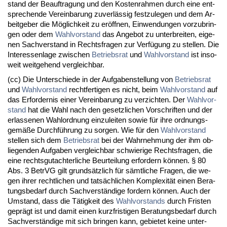
stand der Be­auf­tra­gung und den Kos­ten­rah­men durch ei­ne ent­
spre­chen­de Ver­ein­ba­rung zu­verlässig fest­zu­le­gen und dem Ar­
beit­ge­ber die Möglich­keit zu eröff­nen, Ein­wen­dun­gen vor­zu­brin­
gen oder dem
Wahl­vor­stand
das An­ge­bot zu un­ter­brei­ten, ei­ge­
nen Sach­ver­stand in Rechts­fra­gen zur Verfügung zu stel­len. Die
In­ter­es­sen­la­ge zwi­schen
Be­triebs­rat
und
Wahl­vor­stand
ist in­so­
weit weit­ge­hend ver­gleich­bar.
(cc) Die Un­ter­schie­de in der Auf­ga­ben­stel­lung von
Be­triebs­rat
und
Wahl­vor­stand
recht­fer­ti­gen es nicht, beim
Wahl­vor­stand
auf
das Er­for­der­nis ei­ner Ver­ein­ba­rung zu ver­zich­ten. Der
Wahl­vor­
stand
hat die Wahl nach den ge­setz­li­chen Vor­schrif­ten und der
er­las­se­nen Wahl­ord­nung ein­zu­lei­ten so­wie für ih­re ord­nungs­
gemäße Durchführung zu sor­gen. Wie für den
Wahl­vor­stand
stel­len sich dem
Be­triebs­rat
bei der Wahr­neh­mung der ihm ob­
lie­gen­den Auf­ga­ben ver­gleich­bar schwie­ri­ge Rechts­fra­gen, die
ei­ne rechts­gut­ach­ter­li­che Be­ur­tei­lung er­for­dern können. § 80
Abs. 3 Be­trVG gilt grundsätz­lich für sämt­li­che Fra­gen, die we­
gen ih­rer recht­li­chen und tatsächli­chen Kom­ple­xität ei­nen Be­ra­
tungs­be­darf durch Sach­verständi­ge for­dern können. Auch der
Um­stand, dass die Tätig­keit des
Wahl­vor­stands
durch Fris­ten
ge­prägt ist und da­mit ei­nen kurz­fris­ti­gen Be­ra­tungs­be­darf durch
Sach­verständi­ge mit sich brin­gen kann, ge­bie­tet kei­ne un­ter­