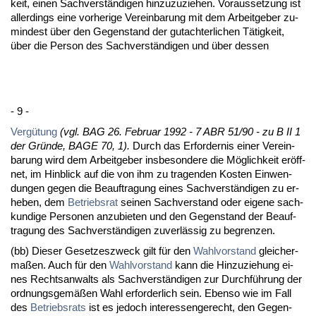
keit, ei­nen Sach­verständi­gen hin­zu­zu­zie­hen. Vor­aus­set­zung ist
al­ler­dings ei­ne vor­he­ri­ge Ver­ein­ba­rung mit dem Ar­beit­ge­ber zu­
min­dest über den Ge­gen­stand der gut­ach­ter­li­chen Tätig­keit,
über die Per­son des Sach­verständi­gen und über des­sen
- 9 -
Vergütung
(vgl. BAG 26. Fe­bru­ar 1992 - 7 ABR 51/90 - zu B II 1
der Gründe, BA­GE 70, 1).
Durch das Er­for­der­nis ei­ner Ver­ein­
ba­rung wird dem Ar­beit­ge­ber ins­be­son­de­re die Möglich­keit eröff­
net, im Hin­blick auf die von ihm zu tra­gen­den Kos­ten Ein­wen­
dun­gen ge­gen die Be­auf­tra­gung ei­nes Sach­verständi­gen zu er­
he­ben, dem
Be­triebs­rat
sei­nen Sach­ver­stand oder ei­ge­ne sach­
kun­di­ge Per­so­nen an­zu­bie­ten und den Ge­gen­stand der Be­auf­
tra­gung des Sach­verständi­gen zu­verlässig zu be­gren­zen.
(bb) Die­ser Ge­set­zes­zweck gilt für den
Wahl­vor­stand
glei­cher­
maßen. Auch für den
Wahl­vor­stand
kann die Hin­zu­zie­hung ei­
nes Rechts­an­walts als Sach­verständi­gen zur Durchführung der
ord­nungs­gemäßen Wahl er­for­der­lich sein. Eben­so wie im Fall
des
Be­triebs­rats
ist es je­doch in­ter­es­sen­ge­recht, den Ge­gen­