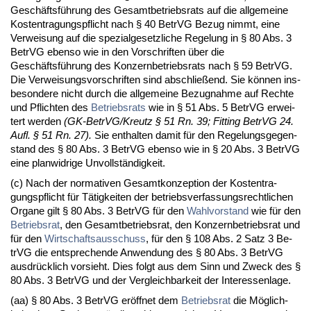
Geschäftsführung des Ge­samt­be­triebs­rats auf die all­ge­mei­ne
Kos­ten­tra­gungs­pflicht nach § 40 Be­trVG Be­zug nimmt, ei­ne
Ver­wei­sung auf die spe­zi­al­ge­setz­li­che Re­ge­lung in § 80 Abs. 3
Be­trVG eben­so wie in den Vor­schrif­ten über die
Geschäftsführung des Kon­zern­be­triebs­rats nach § 59 Be­trVG.
Die Ver­wei­sungs­vor­schrif­ten sind ab­sch­ließend. Sie können ins­
be­son­de­re nicht durch die all­ge­mei­ne Be­zug­nah­me auf Rech­te
und Pflich­ten des
Be­triebs­rats
wie in § 51 Abs. 5 Be­trVG er­wei­
tert wer­den
(GK-Be­trVG/Kreutz § 51 Rn. 39; Fit­ting Be­trVG 24.
Aufl. § 51 Rn. 27).
Sie ent­hal­ten da­mit für den Re­ge­lungs­ge­gen­
stand des § 80 Abs. 3 Be­trVG eben­so wie in § 20 Abs. 3 Be­trVG
ei­ne plan­wid­ri­ge Un­vollständig­keit.
(c) Nach der nor­ma­ti­ven Ge­samt­kon­zep­ti­on der Kos­ten­tra­
gungs­pflicht für Tätig­kei­ten der be­triebs­ver­fas­sungs­recht­li­chen
Or­ga­ne gilt § 80 Abs. 3 Be­trVG für den
Wahl­vor­stand
wie für den
Be­triebs­rat
, den Ge­samt­be­triebs­rat, den Kon­zern­be­triebs­rat und
für den
Wirt­schafts­aus­schuss
, für den § 108 Abs. 2 Satz 3 Be­
trVG die ent­spre­chen­de An­wen­dung des § 80 Abs. 3 Be­trVG
aus­drück­lich vor­sieht. Dies folgt aus dem Sinn und Zweck des §
80 Abs. 3 Be­trVG und der Ver­gleich­bar­keit der In­ter­es­sen­la­ge.
(aa) § 80 Abs. 3 Be­trVG eröff­net dem
Be­triebs­rat
die Möglich­