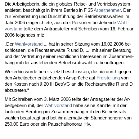
Die Ar­beit­ge­be­rin, die ein glo­ba­les Rei­se- und Ver­triebs­sys­tem
an­bie­tet, beschäftigt in ih­rem Be­trieb in F 35
Ar­beit­neh­mer
. Der
zur Vor­be­rei­tung und Durchführung der Be­triebs­rats­wah­len im
Jahr 2006 ein­ge­rich­te­te, aus drei Per­so­nen be­ste­hen­de
Wahl­
vor­stand
teil­te dem An­trag­stel­ler mit Schrei­ben vom 16. Fe­bru­ar
2006 fol­gen­des mit:
„Der
Wahl­vor­stand
... hat in sei­ner Sit­zung vom 16.02.2006 be­
schlos­sen, die Rechts­anwälte R und D, ..., mit sei­ner Be­ra­tung
und der Ver­tre­tung sei­ner recht­li­chen In­ter­es­sen im Zu­sam­men­
hang mit der an­ste­hen­den Be­triebs­rats­wahl zu be­auf­tra­gen.
Wei­ter­hin wur­de be­reits jetzt be­schlos­sen, die hier­durch ge­gen
den Ar­beit­ge­ber ent­ste­hen­den Ansprüche auf
Frei­stel­lung
von
den Kos­ten nach § 20 III Be­trVG an die Rechts­anwälte R und D
ab­zu­tre­ten.“
Mit Schrei­ben vom 3. März 2006 teil­te der An­trag­stel­ler der Ar­
beit­ge­be­rin mit, der
Wahl­vor­stand
ha­be sei­ne Kanz­lei mit der
lau­fen­den Be­ra­tung im Zu­sam­men­hang mit den Be­triebs­rats­
wah­len be­auf­tragt und bot ihr al­ter­na­tiv ein St­un­den­ho­no­rar von
250,00 Eu­ro oder ein Pau­schal­ho­no­rar iHv.