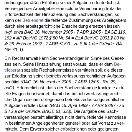
ord­nungs­gemäßen Erfüllung sei­ner Auf­ga­ben er­for­der­lich ist.
Ver­wei­gert der Ar­beit­ge­ber ei­ne sol­che Ver­ein­ba­rung trotz der
Er­for­der­lich­keit der Hin­zu­zie­hung des Sach­verständi­gen, so
kann der
Be­triebs­rat
die feh­len­de Zu­stim­mung des Ar­beit­ge­bers
durch ei­ne ar­beits­ge­richt­li­che Ent­schei­dung er­set­zen las­sen
(vgl. et­wa BAG 16. No­vem­ber 2005 - 7 ABR 12/05 - BA­GE 116,
192 = AP Be­trVG 1972 § 80 Nr. 64 = EzA Be­trVG 2001 § 80 Nr.
4; 26. Fe­bru­ar 1992 - 7 ABR 51/90 - zu B III 1 der Grün­de, BA­
GE 70, 1).
Ein Rechts­an­walt kann Sach­verständi­ger im Sin­ne des Ge­set­
zes sein. Sei­ne Hin­zu­zie­hung setzt vor­aus, dass er dem
Be­
triebs­rat
spe­zi­el­le Rechts­kennt­nis­se ver­mit­teln soll, die die­ser
zur Er­le­di­gung sei­ner be­triebs­ver­fas­sungs­recht­li­chen Auf­ga­ben
benötigt
(BAG 16. No­vem­ber 2005 - 7 ABR 12/05 - Rn. 29,
aaO).
Er­for­der­lich ist, dass der Sach­verständi­ge kon­kre­te ak­tu­
el­le Fra­gen be­ant­wor­tet, da­mit das be­triebs­ver­fas­sungs­recht­li­
che Or­gan die ihm ob­lie­gen­den be­triebs­ver­fas­sungs­recht­li­chen
Auf­ga­ben erfüllen kann
(BAG 19. April 1989 - 7 ABR 87/87 - zu
B I 2 a der Gründe, BA­GE 61, 333).
Die Auf­ga­be des Sach­
verständi­gen be­steht al­ler­dings nicht dar­in, feh­len­de Kennt­nis­se
in be­stimm­ten An­ge­le­gen­hei­ten ge­ne­rell oder auf Vor­rat zu ver­
mit­teln. Dem Er­werb sol­cher er­for­der­li­chen oder ge­eig­ne­ten