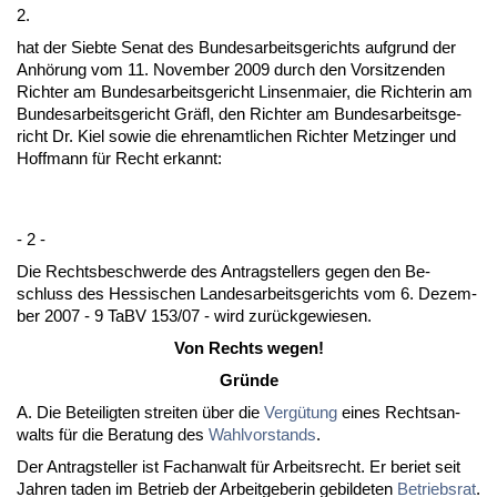
2.
hat der Sieb­te Se­nat des Bun­des­ar­beits­ge­richts auf­grund der
Anhörung vom 11. No­vem­ber 2009 durch den Vor­sit­zen­den
Rich­ter am Bun­des­ar­beits­ge­richt Lin­sen­mai­er, die Rich­te­rin am
Bun­des­ar­beits­ge­richt Gräfl, den Rich­ter am Bun­des­ar­beits­ge­
richt Dr. Kiel so­wie die eh­ren­amt­li­chen Rich­ter Met­zin­ger und
Hoff­mann für Recht er­kannt:
- 2 -
Die Rechts­be­schwer­de des An­trag­stel­lers ge­gen den Be­
schluss des Hes­si­schen Lan­des­ar­beits­ge­richts vom 6. De­zem­
ber 2007 - 9 TaBV 153/07 - wird zurück­ge­wie­sen.
Von Rechts we­gen!
Gründe
A. Die Be­tei­lig­ten strei­ten über die
Vergütung
ei­nes Rechts­an­
walts für die Be­ra­tung des
Wahl­vor­stands
.
Der An­trag­stel­ler ist Fach­an­walt für Ar­beits­recht. Er be­riet seit
Jah­ren ta­den im Be­trieb der Ar­beit­ge­be­rin ge­bil­de­ten
Be­triebs­rat
.