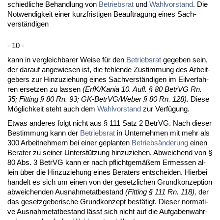
schied­li­che Be­hand­lung von
Be­triebs­rat
und
Wahl­vor­stand
. Die
Not­wen­dig­keit ei­ner kurz­fris­ti­gen Be­auf­tra­gung ei­nes Sach­
verständi­gen
- 10 -
kann in ver­gleich­ba­rer Wei­se für den
Be­triebs­rat
ge­ge­ben sein,
der dar­auf an­ge­wie­sen ist, die feh­len­de Zu­stim­mung des Ar­beit­
ge­bers zur Hin­zu­zie­hung ei­nes Sach­verständi­gen im Eil­ver­fah­
ren er­set­zen zu las­sen
(ErfK/Ka­nia 10. Aufl. § 80 Be­trVG Rn.
35; Fit­ting § 80 Rn. 93; GK-Be­trVG/We­ber § 80 Rn. 128).
Die­se
Möglich­keit steht auch dem
Wahl­vor­stand
zur Verfügung
.
Et­was an­de­res folgt nicht aus § 111 Satz 2 Be­trVG. Nach die­ser
Be­stim­mung kann der
Be­triebs­rat
in Un­ter­neh­men mit mehr als
300 Ar­beit­neh­mern bei ei­ner ge­plan­ten
Be­triebsände­rung
ei­nen
Be­ra­ter zu sei­ner Un­terstützung hin­zu­zie­hen. Ab­wei­chend von §
80 Abs. 3 Be­trVG kann er nach pflicht­gemäßem Er­mes­sen al­
lein über die Hin­zu­zie­hung ei­nes Be­ra­ters ent­schei­den. Hier­bei
han­delt es sich um ei­nen von der ge­setz­li­chen Grund­kon­zep­ti­on
ab­wei­chen­den Aus­nah­me­tat­be­stand
(Fit­ting § 111 Rn. 118),
der
das ge­setz­ge­be­ri­sche Grund­kon­zept bestätigt. Die­ser nor­ma­ti­
ve Aus­nah­me­tat­be­stand lässt sich nicht auf die Auf­ga­ben­wahr­