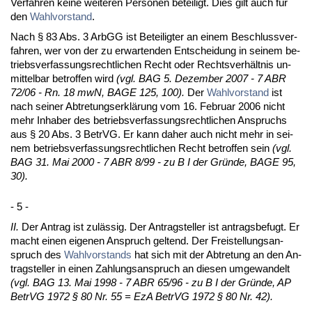
Ver­fah­ren kei­ne wei­te­ren Per­so­nen be­tei­ligt. Dies gilt auch für
den
Wahl­vor­stand
.
Nach § 83 Abs. 3 ArbGG ist Be­tei­lig­ter an ei­nem Be­schluss­ver­
fah­ren, wer von der zu er­war­ten­den Ent­schei­dung in sei­nem be­
triebs­ver­fas­sungs­recht­li­chen Recht oder Rechts­verhält­nis un­
mit­tel­bar be­trof­fen wird
(vgl. BAG 5. De­zem­ber 2007 - 7 ABR
72/06 - Rn. 18 mwN, BA­GE 125, 100).
Der
Wahl­vor­stand
ist
nach sei­ner Ab­tre­tungs­erklärung vom 16. Fe­bru­ar 2006 nicht
mehr In­ha­ber des be­triebs­ver­fas­sungs­recht­li­chen An­spruchs
aus § 20 Abs. 3 Be­trVG. Er kann da­her auch nicht mehr in sei­
nem be­triebs­ver­fas­sungs­recht­li­chen Recht be­trof­fen sein
(vgl.
BAG 31. Mai 2000 - 7 ABR 8/99 - zu B I der Gründe, BA­GE 95,
30).
- 5 -
II.
Der An­trag ist zulässig. Der An­trag­stel­ler ist an­trags­be­fugt. Er
macht ei­nen ei­ge­nen An­spruch gel­tend. Der Frei­stel­lungs­an­
spruch des
Wahl­vor­stands
hat sich mit der Ab­tre­tung an den An­
trag­stel­ler in ei­nen Zah­lungs­an­spruch an die­sen um­ge­wan­delt
(vgl. BAG 13. Mai 1998 - 7 ABR 65/96 - zu B I der Gründe, AP
Be­trVG 1972 § 80 Nr. 55 = EzA Be­trVG 1972 § 80 Nr. 42).