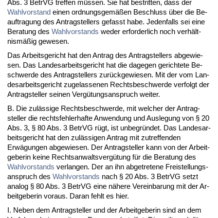
Abs. 3 Be­trVG tref­fen müssen. Sie hat be­strit­ten, dass der
Wahl­vor­stand
ei­nen ord­nungs­gemäßen Be­schluss über die Be­
auf­tra­gung des An­trag­stel­lers ge­fasst ha­be. Je­den­falls sei ei­ne
Be­ra­tung des
Wahl­vor­stands
we­der er­for­der­lich noch verhält­
nismäßig ge­we­sen.
Das Ar­beits­ge­richt hat den An­trag des An­trag­stel­lers ab­ge­wie­
sen. Das Lan­des­ar­beits­ge­richt hat die da­ge­gen ge­rich­te­te Be­
schwer­de des An­trag­stel­lers zurück­ge­wie­sen. Mit der vom Lan­
des­ar­beits­ge­richt zu­ge­las­se­nen Rechts­be­schwer­de ver­folgt der
An­trag­stel­ler sei­nen Vergütungs­an­spruch wei­ter.
B. Die zulässi­ge Rechts­be­schwer­de, mit wel­cher der An­trag­
stel­ler die rechts­feh­ler­haf­te An­wen­dung und Aus­le­gung von § 20
Abs. 3, § 80 Abs. 3 Be­trVG rügt, ist un­be­gründet. Das Lan­des­ar­
beits­ge­richt hat den zulässi­gen An­trag mit zu­tref­fen­den
Erwägun­gen ab­ge­wie­sen. Der An­trag­stel­ler kann von der Ar­beit­
ge­be­rin kei­ne Rechts­an­walts­vergütung für die Be­ra­tung des
Wahl­vor­stands
ver­lan­gen. Der an ihn ab­ge­tre­te­ne Frei­stel­lungs­
an­spruch des
Wahl­vor­stands
nach § 20 Abs. 3 Be­trVG setzt
ana­log § 80 Abs. 3 Be­trVG ei­ne nähe­re Ver­ein­ba­rung mit der Ar­
beit­ge­be­rin vor­aus. Dar­an fehlt es hier.
I. Ne­ben dem An­trag­stel­ler und der Ar­beit­ge­be­rin sind an dem