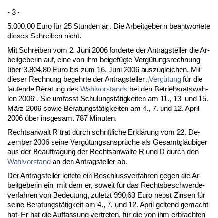
- 3 -
5.000,00 Eu­ro für 25 St­un­den an. Die Ar­beit­ge­be­rin be­ant­wor­te­te
die­ses Schrei­ben nicht.
Mit Schrei­ben vom 2. Ju­ni 2006 for­der­te der An­trag­stel­ler die Ar­
beit­ge­be­rin auf, ei­ne von ihm bei­gefügte Vergütungs­rech­nung
über 3.804,80 Eu­ro bis zum 16. Ju­ni 2006 aus­zu­glei­chen. Mit
die­ser Rech­nung be­gehr­te der An­trag­stel­ler „
Vergütung
für die
lau­fen­de Be­ra­tung des
Wahl­vor­stands
bei den Be­triebs­rats­wah­
len 2006“. Sie um­fasst Schu­lungstätig­kei­ten am 11., 13. und 15.
März 2006 so­wie Be­ra­tungstätig­kei­ten am 4., 7. und 12. April
2006 über ins­ge­samt 787 Mi­nu­ten.
Rechts­an­walt R trat durch schrift­li­che Erklärung vom 22. De­
zem­ber 2006 sei­ne Vergütungs­ansprüche als Ge­samtgläubi­ger
aus der Be­auf­tra­gung der Rechts­anwälte R und D durch den
Wahl­vor­stand
an den An­trag­stel­ler ab.
Der An­trag­stel­ler lei­te­te ein Be­schluss­ver­fah­ren ge­gen die Ar­
beit­ge­be­rin ein, mit dem er, so­weit für das Rechts­be­schwer­de­
ver­fah­ren von Be­deu­tung, zu­letzt 990,63 Eu­ro nebst Zin­sen für
sei­ne Be­ra­tungstätig­keit am 4., 7. und 12. April gel­tend ge­macht
hat. Er hat die Auf­fas­sung ver­tre­ten, für die von ihm er­brach­ten