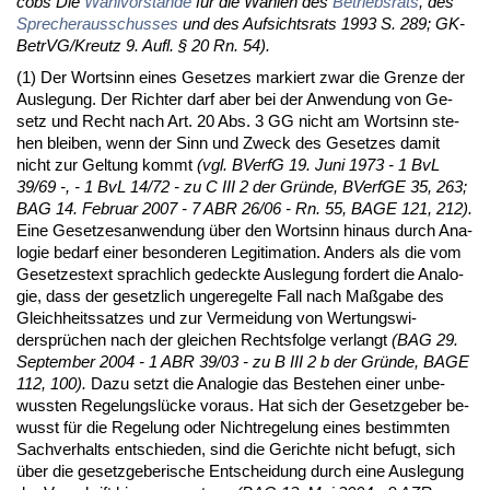
cobs Die
Wahl­vorstände
für die Wah­len des
Be­triebs­rats
, des
Spre­cher­aus­schus­ses
und des Auf­sichts­rats 1993 S. 289; GK-
Be­trVG/Kreutz 9. Aufl. § 20 Rn. 54).
(1) Der Wort­sinn ei­nes Ge­set­zes mar­kiert zwar die Gren­ze der
Aus­le­gung. Der Rich­ter darf aber bei der An­wen­dung von Ge­
setz und Recht nach Art. 20 Abs. 3 GG nicht am Wort­sinn ste­
hen blei­ben, wenn der Sinn und Zweck des Ge­set­zes da­mit
nicht zur Gel­tung kommt
(vgl. BVerfG 19. Ju­ni 1973 - 1 BvL
39/69 -, - 1 BvL 14/72 - zu C III 2 der Gründe, BVerfGE 35, 263;
BAG 14. Fe­bru­ar 2007 - 7 ABR 26/06 - Rn. 55, BA­GE 121, 212).
Ei­ne Ge­set­zes­an­wen­dung über den Wort­sinn hin­aus durch Ana­
lo­gie be­darf ei­ner be­son­de­ren Le­gi­ti­ma­ti­on. An­ders als die vom
Ge­set­zes­text sprach­lich ge­deck­te Aus­le­gung for­dert die Ana­lo­
gie, dass der ge­setz­lich un­ge­re­gel­te Fall nach Maßga­be des
Gleich­heits­sat­zes und zur Ver­mei­dung von Wer­tungs­wi­
dersprüchen nach der glei­chen Rechts­fol­ge ver­langt
(BAG 29.
Sep­tem­ber 2004 - 1 ABR 39/03 - zu B III 2 b der Gründe, BA­GE
112, 100).
Da­zu setzt die Ana­lo­gie das Be­ste­hen ei­ner un­be­
wuss­ten Re­ge­lungslücke vor­aus. Hat sich der Ge­setz­ge­ber be­
wusst für die Re­ge­lung oder Nicht­re­ge­lung ei­nes be­stimm­ten
Sach­ver­halts ent­schie­den, sind die Ge­rich­te nicht be­fugt, sich
über die ge­setz­ge­be­ri­sche Ent­schei­dung durch ei­ne Aus­le­gung