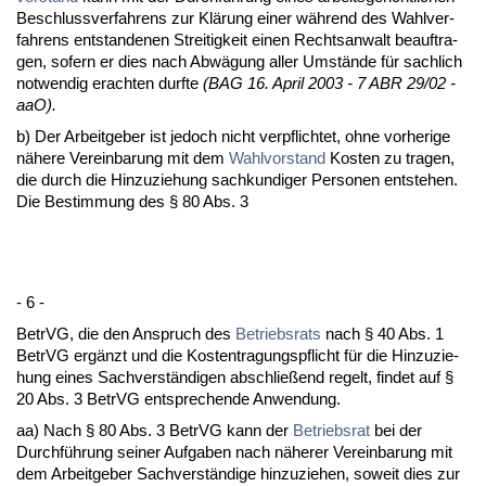
Be­schluss­ver­fah­rens zur Klärung ei­ner während des Wahl­ver­
fah­rens ent­stan­de­nen Strei­tig­keit ei­nen Rechts­an­walt be­auf­tra­
gen, so­fern er dies nach Abwägung al­ler Umstände für sach­lich
not­wen­dig er­ach­ten durf­te
(BAG 16. April 2003 - 7 ABR 29/02 -
aaO).
b) Der Ar­beit­ge­ber ist je­doch nicht ver­pflich­tet, oh­ne vor­he­ri­ge
nähe­re Ver­ein­ba­rung mit dem
Wahl­vor­stand
Kos­ten zu tra­gen,
die durch die Hin­zu­zie­hung sach­kun­di­ger Per­so­nen ent­ste­hen.
Die Be­stim­mung des § 80 Abs. 3
- 6 -
Be­trVG, die den An­spruch des
Be­triebs­rats
nach § 40 Abs. 1
Be­trVG ergänzt und die Kos­ten­tra­gungs­pflicht für die Hin­zu­zie­
hung ei­nes Sach­verständi­gen ab­sch­ließend re­gelt, fin­det auf §
20 Abs. 3 Be­trVG ent­spre­chen­de An­wen­dung.
aa) Nach § 80 Abs. 3 Be­trVG kann der
Be­triebs­rat
bei der
Durchführung sei­ner Auf­ga­ben nach nähe­rer Ver­ein­ba­rung mit
dem Ar­beit­ge­ber Sach­verständi­ge hin­zu­zie­hen, so­weit dies zur