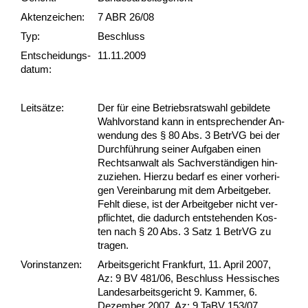
Akten­zeichen:
7 ABR 26/08
Typ:
Beschluss
Ent­scheid­ungs­
11.11.2009
datum:
Leit­sätze:
Der für ei­ne Be­triebs­rats­wahl ge­bil­de­te
Wahl­vor­stand kann in ent­spre­chen­der An­
wen­dung des § 80 Abs. 3 Be­trVG bei der
Durchführung sei­ner Auf­ga­ben ei­nen
Rechts­an­walt als Sach­verständi­gen hin­
zu­zie­hen. Hier­zu be­darf es ei­ner vor­he­ri­
gen Ver­ein­ba­rung mit dem Ar­beit­ge­ber.
Fehlt die­se, ist der Ar­beit­ge­ber nicht ver­
pflich­tet, die da­durch ent­ste­hen­den Kos­
ten nach § 20 Abs. 3 Satz 1 Be­trVG zu
tra­gen.
Vor­ins­tan­zen:
Arbeitsgericht Frankfurt, 11. April 2007,
Az: 9 BV 481/06, Beschluss Hessisches
Landesarbeitsgericht 9. Kammer, 6.
Dezember 2007, Az: 9 TaBV 153/07,