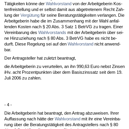
Tätig­kei­ten könne der
Wahl­vor­stand
von der Ar­beit­ge­be­rin Kos­
ten­frei­stel­lung und er selbst da­mit aus ab­ge­tre­te­nem Recht Zah­
lung der
Vergütung
für sei­ne Be­ra­tungstätig­kei­ten ver­lan­gen. Die
Ar­beit­ge­be­rin ha­be die im Zu­sam­men­hang mit der Wahl an­fal­
len­den Kos­ten nach § 20 Abs. 3 Satz 1 Be­trVG zu tra­gen. Ei­ner
Ver­ein­ba­rung des
Wahl­vor­stands
mit der Ar­beit­ge­be­rin über sei­
ne Hin­zu­zie­hung nach § 80 Abs. 3 Be­trVG ha­be es nicht be­
durft. Die­se Re­ge­lung sei auf den
Wahl­vor­stand
nicht an­wend­
bar.
Der An­trag­stel­ler hat zu­letzt be­an­tragt,
die Ar­beit­ge­be­rin zu ver­ur­tei­len, an ihn 990,63 Eu­ro nebst Zin­sen
iHv. acht Pro­zent­punk­ten über dem Ba­sis­zins­satz seit dem 19.
Ju­li 2006 zu zah­len.
- 4 -
Die Ar­beit­ge­be­rin hat be­an­tragt, den An­trag ab­zu­wei­sen. Ih­rer
Auf­fas­sung nach hätte der
Wahl­vor­stand
mit ihr ei­ne Ver­ein­ba­
rung über die Be­ra­tungstätig­keit des An­trag­stel­lers nach § 80