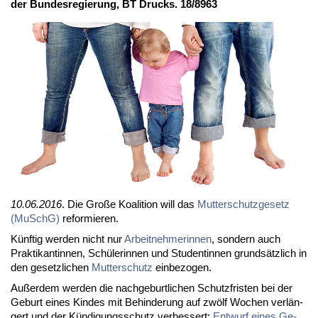
der Bun­des­re­gie­rung, BT Drucks. 18/8963
10.06.2016
. Die Gro­ße Ko­ali­ti­on will das
Mut­ter­schutz­ge­setz
(MuSchG)
re­for­mie­ren.
Künf­tig wer­den nicht nur
Ar­beit­neh­me­rin­nen
, son­dern auch
Prak­ti­kan­tin­nen, Schü­le­rin­nen und Stu­den­tin­nen grund­sätz­lich in
den ge­setz­li­chen
Mut­ter­schutz
ein­be­zo­gen.
Au­ßer­dem wer­den die nach­ge­burt­li­chen Schutz­fris­ten bei der
Ge­burt ei­nes Kin­des mit Be­hin­de­rung auf zwölf Wo­chen ver­län­
gert und der Kün­di­gungs­schutz ver­bes­sert:
Ent­wurf ei­nes Ge­