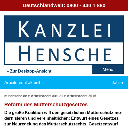
Deutschlandweit:
0800 - 440 1 880
Menü
» Zur Desktop-Ansicht
Arbeitsrecht aktuell
Jahr
m.hensche.de
>
Arbeitsrecht aktuell
>
Arbeitsrecht 2016
Re­form des Mut­ter­schutz­ge­set­zes
Die gro­ße Ko­ali­ti­on will den ge­setz­li­chen Mut­ter­schutz mo­
der­ni­sie­ren und ver­ein­heit­li­chen: Ent­wurf ei­nes Ge­set­zes
zur Neu­re­ge­lung des Mut­ter­schutz­rechts, Ge­setz­ent­wurf