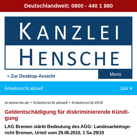
Deutschlandweit:
0800 - 440 1 880
Menü
» Zur Desktop-Ansicht
Arbeitsrecht aktuell
Jahr
m.hensche.de
>
Arbeitsrecht aktuell
>
Arbeitsrecht 2010
Gel­dent­schä­di­gung für dis­kri­mi­nie­ren­de Kün­di­
gung
LAG Bre­men stärkt Be­deu­tung des AGG: Lan­des­ar­beits­ge­
richt Bre­men, Ur­teil vom 29.06.2010, 1 Sa 29/10