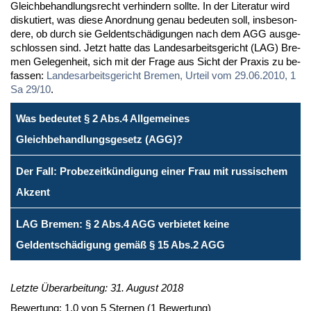
Gleich­be­hand­lungs­recht ver­hin­dern soll­te. In der Li­te­ra­tur wird
dis­ku­tiert, was die­se An­ord­nung ge­nau be­deu­ten soll, ins­be­son­
de­re, ob durch sie Gel­dent­schä­di­gun­gen nach dem AGG aus­ge­
schlos­sen sind. Jetzt hat­te das Lan­des­ar­beits­ge­richt (LAG) Bre­
men Ge­le­gen­heit, sich mit der Fra­ge aus Sicht der Pra­xis zu be­
fas­sen:
Lan­des­ar­beits­ge­richt Bre­men, Ur­teil vom 29.06.2010, 1
Sa 29/10
.
Was bedeutet § 2 Abs.4 Allgemeines
Gleichbehandlungsgesetz (AGG)?
Der Fall: Probezeitkündigung einer Frau mit russischem
Akzent
LAG Bremen: § 2 Abs.4 AGG verbietet keine
Geldentschädigung gemäß § 15 Abs.2 AGG
Letzte Überarbeitung: 31. August 2018
Bewertung:
1.0
von
5
Sternen
(
1
Bewertung)