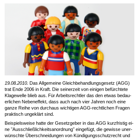
19.08.2010.
Das All­ge­mei­ne Gleich­be­hand­lungs­ge­setz (AGG)
trat En­de 2006 in Kraft. Die sei­ner­zeit von ei­ni­gen be­fürch­te­te
Kla­ge­wel­le blieb aus. Für Ar­beits­recht­ler das den et­was be­dau­
er­li­chen Ne­ben­ef­fekt, dass auch nach vier Jah­ren noch ei­ne
gan­ze Rei­he von durch­aus wich­ti­gen AGG-recht­li­chen Fra­gen
prak­tisch un­ge­klärt sind.
Bei­spiels­wei­se hat­te der Ge­setz­ge­ber in das AGG kurz­fris­tig ei­
ne "Aus­schließ­lich­keits­an­ord­nung" ein­ge­fügt, die ge­wis­se un­er­
wünsch­te Über­schnei­dun­gen von Kün­di­gungs­schutz­recht und