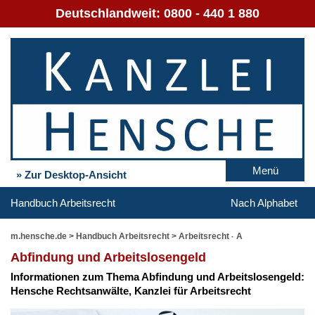
Deutschlandweit:
0800 - 440 1 880
Menü
» Zur Desktop-Ansicht
Handbuch Arbeitsrecht
Nach Alphabet
m.hensche.de
>
Handbuch Arbeitsrecht
>
Arbeitsrecht - A
Ab­fin­dung und Ar­beits­lo­sen­geld
In­for­ma­tio­nen zum The­ma Ab­fin­dung und Ar­beits­lo­sen­geld:
Hen­sche Rechts­an­wäl­te, Kanz­lei für Ar­beits­recht