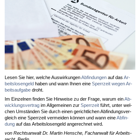
Le­sen Sie hier, wel­che Aus­wir­kun­gen
Ab­fin­dun­gen
auf das
Ar­
beits­lo­sen­geld
ha­ben und wann Ih­nen ei­ne
Sperr­zeit we­gen Ar­
beits­auf­ga­be
droht.
Im Ein­zel­nen fin­den Sie Hin­wei­se zu der Fra­ge, war­um ein
Ab­
wick­lungs­ver­trag
im All­ge­mei­nen zur
Sperr­zeit
führt, un­ter wel­
chen Um­stän­den Sie durch ei­nen ge­richt­li­chen Ab­fin­dungs­ver­
gleich ei­ne Sperr­zeit ver­mei­den kön­nen und wann ei­ne
Ab­fin­
dung
auf das Ar­beits­lo­sen­geld an­ge­rech­net wird.
von Rechts­an­walt Dr. Mar­tin Hen­sche, Fach­an­walt für Ar­beits­
recht, Ber­lin