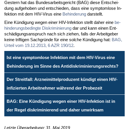
Ges­tern hat das Bun­des­ar­beits­ge­richt (BAG) die­se Ent­schei­
dung auf­ge­ho­ben und ent­schie­den, dass ei­ne sym­ptom­lo­se In­
fek­ti­on mit dem HIV-Vi­rus ei­ne
Be­hin­de­rung
dar­stellt.
Ei­ne Kün­di­gung we­gen ei­ner HIV-In­fek­ti­on stellt da­her ei­ne
be­
hin­de­rungs­be­ding­te Dis­kri­mi­nie­rung
dar und kann ei­nen Ent­
schä­di­gungs­an­spruch nach sich zie­hen, falls der Ar­beit­ge­ber
kei­ne trif­ti­gen Sach­grün­de für ei­ne sol­che Kün­di­gung hat:
BAG,
Ur­teil vom 19.12.2013, 6 AZR 190/12
.‎
Ist eine symptomlose Infektion mit dem HIV-Virus eine
Behinderung im Sinne des Antidiskriminierungsrechts?
Der Streitfall: Arzneimittelproduzent kündigt einen HIV-
infizierten Arbeitnehmer während der Probezeit
BAG: Eine Kündigung wegen einer HIV-Infektion ist in
der Regel diskriminierend und daher unwirksam
Letzte Überarbeitung: 31. Mai 2019