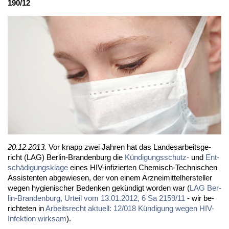
190/12
20.12.2013.
Vor knapp zwei Jah­ren hat das Lan­des­ar­beits­ge­
richt (LAG) Ber­lin-Bran­den­burg die
Kün­di­gungs­schutz-
und
Ent­
schä­di­gungs­kla­ge
ei­nes HIV-in­fi­zier­ten Che­misch-Tech­ni­schen
As­sis­ten­ten ab­ge­wie­sen, der von ei­nem Arz­nei­mit­tel­her­stel­ler
we­gen hy­gie­ni­scher Be­den­ken ge­kün­digt wor­den war (
LAG Ber­
lin-Bran­den­burg, Ur­teil vom 13.01.2012, 6 Sa 2159/11
- wir be­
rich­te­ten in
Ar­beits­recht ak­tu­ell: 12/018 Kün­di­gung we­gen HIV-
In­fek­ti­on wirk­sam
).