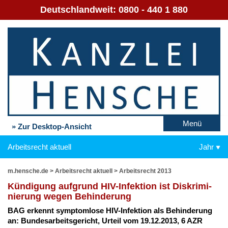
Deutschlandweit:
0800 - 440 1 880
Menü
» Zur Desktop-Ansicht
Arbeitsrecht aktuell
Jahr
m.hensche.de
>
Arbeitsrecht aktuell
>
Arbeitsrecht 2013
Kün­di­gung auf­grund HIV-In­fek­ti­on ist Dis­kri­mi­
nie­rung we­gen Be­hin­de­rung
BAG er­kennt sym­ptom­lo­se HIV-In­fek­ti­on als Be­hin­de­rung
an: Bun­des­ar­beits­ge­richt, Ur­teil vom 19.12.2013, 6 AZR