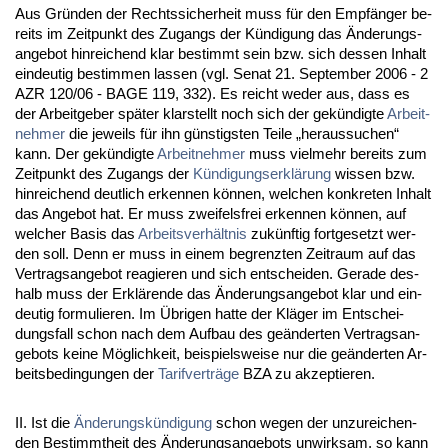
Aus Gründen der Rechts­si­cher­heit muss für den Empfänger be­
reits im Zeit­punkt des Zu­gangs der Kündi­gung das Ände­rungs­
an­ge­bot hin­rei­chend klar be­stimmt sein bzw. sich des­sen In­halt
ein­deu­tig be­stim­men las­sen (vgl. Se­nat 21. Sep­tem­ber 2006 - 2
AZR 120/06 - BA­GE 119, 332). Es reicht we­der aus, dass es
der Ar­beit­ge­ber später klar­stellt noch sich der gekündig­te
Ar­beit­
neh­mer
die je­weils für ihn güns­tigs­ten Tei­le „her­aus­su­chen“
kann. Der gekündig­te
Ar­beit­neh­mer
muss viel­mehr be­reits zum
Zeit­punkt des Zu­gangs der
Kündi­gungs­erklärung
wis­sen bzw.
hin­rei­chend deut­lich er­ken­nen können, wel­chen kon­kre­ten In­halt
das An­ge­bot hat. Er muss zwei­fels­frei er­ken­nen können, auf
wel­cher Ba­sis das
Ar­beits­verhält­nis
zukünf­tig fort­ge­setzt wer­
den soll. Denn er muss in ei­nem be­grenz­ten Zeit­raum auf das
Ver­trags­an­ge­bot re­agie­ren und sich ent­schei­den. Ge­ra­de des­
halb muss der Erklären­de das Ände­rungs­an­ge­bot klar und ein­
deu­tig for­mu­lie­ren. Im Übri­gen hat­te der Kläger im Ent­schei­
dungs­fall schon nach dem Auf­bau des geänder­ten Ver­trags­an­
ge­bots kei­ne Möglich­keit, bei­spiels­wei­se nur die geänder­ten Ar­
beits­be­din­gun­gen der
Ta­rif­verträge
BZA zu ak­zep­tie­ren.
II. Ist die
Ände­rungskündi­gung
schon we­gen der un­zu­rei­chen­
den Be­stimmt­heit des Ände­rungs­an­ge­bots un­wirk­sam, so kann