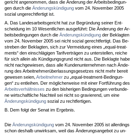
ge­richt an­ge­nom­men, dass die Ände­rung der Ar­beits­be­din­gun­
gen durch die
Ände­rungskündi­gung
vom 24. No­vem­ber 2005
so­zi­al un­ge­recht­fer­tigt ist.
A. Das Lan­des­ar­beits­ge­richt hat zur Be­gründung sei­ner Ent­
schei­dung im 10 We­sent­li­chen aus­geführt: Die Ände­rung der Ar­
beits­be­din­gun­gen durch die
Ände­rungskündi­gung
der Be­klag­ten
vom 24. No­vem­ber 2005 sei nicht so­zi­al ge­recht­fer­tigt. Das Be­
stre­ben der Be­klag­ten, sich zur Ver­mei­dung ei­nes „equal-tre­at­
ments“ den ein­schlägi­gen Ta­rif­verträgen zu un­ter­stel­len, rei­che
für sich al­lein als Kündi­gungs­grund nicht aus. Die Be­klag­te ha­be
nicht nach­ge­wie­sen, dass al­le Kun­den­un­ter­neh­men nach Ände­
rung des Ar­beit­neh­merüber­las­sungs­ge­set­zes nicht mehr be­reit
ge­we­sen sei­en,
Ar­beit­neh­mer
zu „equal-tre­at­ment-Be­din­gun­
gen“ zu ent­lei­hen. Der mögli­cher­wei­se mit ei­ner Fortführung des
Ar­beits­verhält­nis­ses
zu den bis­he­ri­gen Be­din­gun­gen ver­bun­de­
ne wirt­schaft­li­che Nach­teil sei nicht so gra­vie­rend, um ei­ne
Ände­rungskündi­gung
so­zi­al zu recht­fer­ti­gen.
B. Dem folgt der Se­nat im Er­geb­nis.
Die
Ände­rungskündi­gung
vom 24. No­vem­ber 2005 ist al­ler­dings
schon des­halb un­wirk­sam, weil das Ände­rungs­an­ge­bot zu un­