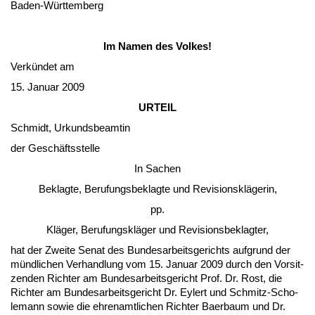
Ba­den-Würt­tem­berg
Im Na­men des Vol­kes!
Verkündet am
15. Ja­nu­ar 2009
UR­TEIL
Schmidt, Ur­kunds­be­am­tin
der Geschäfts­stel­le
In Sa­chen
Be­klag­te, Be­ru­fungs­be­klag­te und Re­vi­si­onskläge­rin,
pp.
Kläger, Be­ru­fungskläger und Re­vi­si­ons­be­klag­ter,
hat der Zwei­te Se­nat des Bun­des­ar­beits­ge­richts auf­grund der
münd­li­chen Ver­hand­lung vom 15. Ja­nu­ar 2009 durch den Vor­sit­
zen­den Rich­ter am Bun­des­ar­beits­ge­richt Prof. Dr. Rost, die
Rich­ter am Bun­des­ar­beits­ge­richt Dr. Ey­lert und Schmitz-Scho­
le­mann so­wie die eh­ren­amt­li­chen Rich­ter Ba­er­baum und Dr.