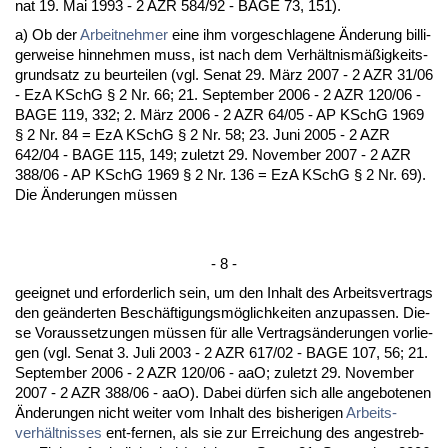
nat 19. Mai 1993 - 2 AZR 584/92 - BA­GE 73, 151).
a) Ob der
Ar­beit­neh­mer
ei­ne ihm vor­ge­schla­ge­ne Ände­rung bil­li­
ger­wei­se hin­neh­men muss, ist nach dem Verhält­nismäßig­keits­
grund­satz zu be­ur­tei­len (vgl. Se­nat 29. März 2007 - 2 AZR 31/06
- EzA KSchG § 2 Nr. 66; 21. Sep­tem­ber 2006 - 2 AZR 120/06 -
BA­GE 119, 332; 2. März 2006 - 2 AZR 64/05 - AP KSchG 1969
§ 2 Nr. 84 = EzA KSchG § 2 Nr. 58; 23. Ju­ni 2005 - 2 AZR
642/04 - BA­GE 115, 149; zu­letzt 29. No­vem­ber 2007 - 2 AZR
388/06 - AP KSchG 1969 § 2 Nr. 136 = EzA KSchG § 2 Nr. 69).
Die Ände­run­gen müssen
- 8 -
ge­eig­net und er­for­der­lich sein, um den In­halt des Ar­beits­ver­trags
den geänder­ten Beschäfti­gungsmöglich­kei­ten an­zu­pas­sen. Die­
se Vor­aus­set­zun­gen müssen für al­le Ver­tragsände­run­gen vor­lie­
gen (vgl. Se­nat 3. Ju­li 2003 - 2 AZR 617/02 - BA­GE 107, 56; 21.
Sep­tem­ber 2006 - 2 AZR 120/06 - aaO; zu­letzt 29. No­vem­ber
2007 - 2 AZR 388/06 - aaO). Da­bei dürfen sich al­le an­ge­bo­te­nen
Ände­run­gen nicht wei­ter vom In­halt des bis­he­ri­gen
Ar­beits­
verhält­nis­ses
ent-fer­nen, als sie zur Er­rei­chung des an­ge­streb­