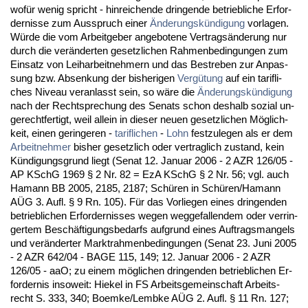
wofür we­nig spricht - hin­rei­chen­de drin­gen­de be­trieb­li­che Er­for­
der­nis­se zum Aus­spruch ei­ner
Ände­rungskündi­gung
vor­la­gen.
Würde die vom Ar­beit­ge­ber an­ge­bo­te­ne Ver­tragsände­rung nur
durch die veränder­ten ge­setz­li­chen Rah­men­be­din­gun­gen zum
Ein­satz von Leih­ar­beit­neh­mern und das Be­stre­ben zur An­pas­
sung bzw. Ab­sen­kung der bis­he­ri­gen
Vergütung
auf ein ta­rif­li­
ches Ni­veau ver­an­lasst sein, so wäre die
Ände­rungskündi­gung
nach der Recht­spre­chung des Se­nats schon des­halb so­zi­al un­
ge­recht­fer­tigt, weil al­lein in die­ser neu­en ge­setz­li­chen Möglich­
keit, ei­nen ge­rin­ge­ren -
ta­rif­li­chen
-
Lohn
fest­zu­le­gen als er dem
Ar­beit­neh­mer
bis­her ge­setz­lich oder ver­trag­lich zu­stand, kein
Kündi­gungs­grund liegt (Se­nat 12. Ja­nu­ar 2006 - 2 AZR 126/05 -
AP KSchG 1969 § 2 Nr. 82 = EzA KSchG § 2 Nr. 56; vgl. auch
Ha­mann BB 2005, 2185, 2187; Schüren in Schüren/Ha­mann
AÜG 3. Aufl. § 9 Rn. 105). Für das Vor­lie­gen ei­nes drin­gen­den
be­trieb­li­chen Er­for­der­nis­ses we­gen weg­ge­fal­len­dem oder ver­rin­
ger­tem Beschäfti­gungs­be­darfs auf­grund ei­nes Auf­trags­man­gels
und veränder­ter Markt­rah­men­be­din­gun­gen (Se­nat 23. Ju­ni 2005
- 2 AZR 642/04 - BA­GE 115, 149; 12. Ja­nu­ar 2006 - 2 AZR
126/05 - aaO; zu ei­nem mögli­chen drin­gen­den be­trieb­li­chen Er­
for­der­nis in­so­weit: Hie­kel in FS Ar­beits­ge­mein­schaft Ar­beits­
recht S. 333, 340; Bo­em­ke/Lembke AÜG 2. Aufl. § 11 Rn. 127;