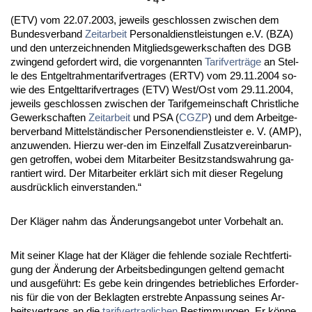
(ETV) vom 22.07.2003, je­weils ge­schlos­sen zwi­schen dem
Bun­des­ver­band
Zeit­ar­beit
Per­so­nal­dienst­leis­tun­gen e.V. (BZA)
und den un­ter­zeich­nen­den Mit­glieds­ge­werk­schaf­ten des DGB
zwin­gend ge­for­dert wird, die vor­ge­nann­ten
Ta­rif­verträge
an Stel­
le des Ent­gelt­rah­men­ta­rif­ver­tra­ges (ERTV) vom 29.11.2004 so­
wie des Ent­gelt­ta­rif­ver­tra­ges (ETV) West/Ost vom 29.11.2004,
je­weils ge­schlos­sen zwi­schen der Ta­rif­ge­mein­schaft Christ­li­che
Ge­werk­schaf­ten
Zeit­ar­beit
und PSA (
CG­ZP
) und dem Ar­beit­ge­
ber­ver­band Mit­telständi­scher Per­so­nen­dienst­leis­ter e. V. (AMP),
an­zu­wen­den. Hier­zu wer-den im Ein­zel­fall Zu­satz­ver­ein­ba­run­
gen ge­trof­fen, wo­bei dem Mit­ar­bei­ter Be­sitz­stands­wah­rung ga­
ran­tiert wird. Der Mit­ar­bei­ter erklärt sich mit die­ser Re­ge­lung
aus­drück­lich ein­ver­stan­den.“
Der Kläger nahm das Ände­rungs­an­ge­bot un­ter Vor­be­halt an.
Mit sei­ner Kla­ge hat der Kläger die feh­len­de so­zia­le Recht­fer­ti­
gung der Ände­rung der Ar­beits­be­din­gun­gen gel­tend ge­macht
und aus­geführt: Es ge­be kein drin­gen­des be­trieb­li­ches Er­for­der­
nis für die von der Be­klag­ten er­streb­te An­pas­sung sei­nes Ar­
beits­ver­trags an die
ta­rif­ver­trag­li­chen
Be­stim­mun­gen. Er könne