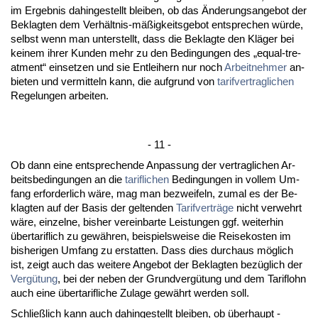
im Er­geb­nis da­hin­ge­stellt blei­ben, ob das Ände­rungs­an­ge­bot der
Be­klag­ten dem Verhält­nis-mäßig­keits­ge­bot ent­spre­chen würde,
selbst wenn man un­ter­stellt, dass die Be­klag­te den Kläger bei
kei­nem ih­rer Kun­den mehr zu den Be­din­gun­gen des „equal-tre­
at­ment“ ein­set­zen und sie Ent­lei­hern nur noch
Ar­beit­neh­mer
an­
bie­ten und ver­mit­teln kann, die auf­grund von
ta­rif­ver­trag­li­chen
Re­ge­lun­gen ar­bei­ten.
- 11 -
Ob dann ei­ne ent­spre­chen­de An­pas­sung der ver­trag­li­chen Ar­
beits­be­din­gun­gen an die
ta­rif­li­chen
Be­din­gun­gen in vol­lem Um­
fang er­for­der­lich wäre, mag man be­zwei­feln, zu­mal es der Be­
klag­ten auf der Ba­sis der gel­ten­den
Ta­rif­verträge
nicht ver­wehrt
wäre, ein­zel­ne, bis­her ver­ein­bar­te Leis­tun­gen ggf. wei­ter­hin
über­ta­rif­lich zu gewähren, bei­spiels­wei­se die Rei­se­kos­ten im
bis­he­ri­gen Um­fang zu er­stat­ten. Dass dies durch­aus möglich
ist, zeigt auch das wei­te­re An­ge­bot der Be­klag­ten bezüglich der
Vergütung
, bei der ne­ben der Grund­vergütung und dem Ta­rif­lohn
auch ei­ne über­ta­rif­li­che Zu­la­ge gewährt wer­den soll.
Sch­ließlich kann auch da­hin­ge­stellt blei­ben, ob über­haupt -