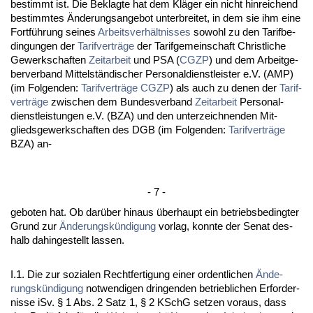
be­stimmt ist. Die Be­klag­te hat dem Kläger ein nicht hin­rei­chend
be­stimm­tes Ände­rungs­an­ge­bot un­ter­brei­tet, in dem sie ihm ei­ne
Fortführung sei­nes
Ar­beits­verhält­nis­ses
so­wohl zu den Ta­rif­be­
din­gun­gen der
Ta­rif­verträge
der Ta­rif­ge­mein­schaft Christ­li­che
Ge­werk­schaf­ten
Zeit­ar­beit
und PSA (
CG­ZP
) und dem Ar­beit­ge­
ber­ver­band Mit­telständi­scher Per­so­nal­dienst­leis­ter e.V. (AMP)
(im Fol­gen­den:
Ta­rif­verträge
CG­ZP
) als auch zu de­nen der
Ta­rif­
verträge
zwi­schen dem Bun­des­ver­band
Zeit­ar­beit
Per­so­nal­
dienst­leis­tun­gen e.V. (BZA) und den un­ter­zeich­nen­den Mit­
glieds­ge­werk­schaf­ten des DGB (im Fol­gen­den:
Ta­rif­verträge
BZA) an-
- 7 -
ge­bo­ten hat. Ob darüber hin­aus über­haupt ein be­triebs­be­ding­ter
Grund zur
Ände­rungskündi­gung
vor­lag, konn­te der Se­nat des­
halb da­hin­ge­stellt las­sen.
I.1. Die zur so­zia­len Recht­fer­ti­gung ei­ner or­dent­li­chen
Ände­
rungskündi­gung
not­wen­di­gen drin­gen­den be­trieb­li­chen Er­for­der­
nis­se iSv. § 1 Abs. 2 Satz 1, § 2 KSchG set­zen vor­aus, dass