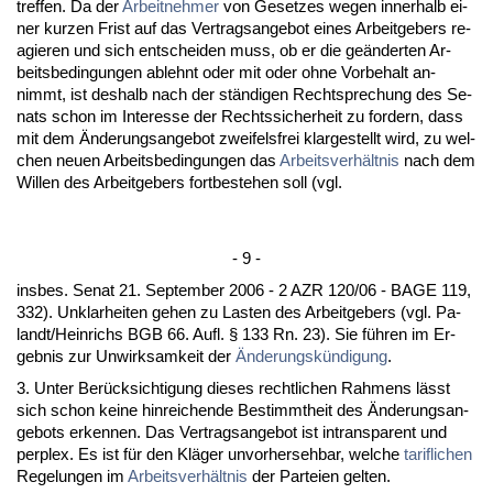
tref­fen. Da der
Ar­beit­neh­mer
von Ge­set­zes we­gen in­ner­halb ei­
ner kur­zen Frist auf das Ver­trags­an­ge­bot ei­nes Ar­beit­ge­bers re­
agie­ren und sich ent­schei­den muss, ob er die geänder­ten Ar­
beits­be­din­gun­gen ab­lehnt oder mit oder oh­ne Vor­be­halt an­
nimmt, ist des­halb nach der ständi­gen Recht­spre­chung des Se­
nats schon im In­ter­es­se der Rechts­si­cher­heit zu for­dern, dass
mit dem Ände­rungs­an­ge­bot zwei­fels­frei klar­ge­stellt wird, zu wel­
chen neu­en Ar­beits­be­din­gun­gen das
Ar­beits­verhält­nis
nach dem
Wil­len des Ar­beit­ge­bers fort­be­ste­hen soll (vgl.
- 9 -
ins­bes. Se­nat 21. Sep­tem­ber 2006 - 2 AZR 120/06 - BA­GE 119,
332). Un­klar­hei­ten ge­hen zu Las­ten des Ar­beit­ge­bers (vgl. Pa­
landt/Hein­richs BGB 66. Aufl. § 133 Rn. 23). Sie führen im Er­
geb­nis zur Un­wirk­sam­keit der
Ände­rungskündi­gung
.
3. Un­ter Berück­sich­ti­gung die­ses recht­li­chen Rah­mens lässt
sich schon kei­ne hin­rei­chen­de Be­stimmt­heit des Ände­rungs­an­
ge­bots er­ken­nen. Das Ver­trags­an­ge­bot ist in­trans­pa­rent und
per­plex. Es ist für den Kläger un­vor­her­seh­bar, wel­che
ta­rif­li­chen
Re­ge­lun­gen im
Ar­beits­verhält­nis
der Par­tei­en gel­ten.