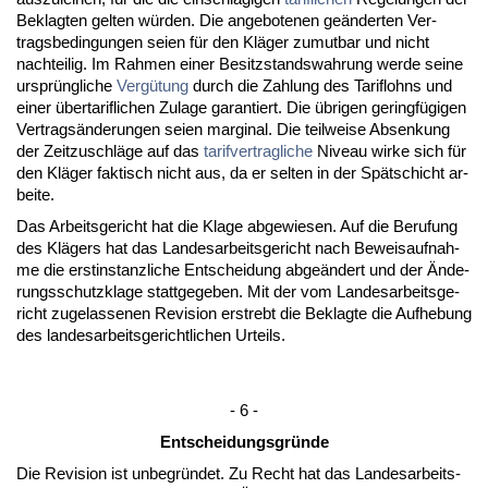
Be­klag­ten gel­ten würden. Die an­ge­bo­te­nen geänder­ten Ver­
trags­be­din­gun­gen sei­en für den Kläger zu­mut­bar und nicht
nach­tei­lig. Im Rah­men ei­ner Be­sitz­stands­wah­rung wer­de sei­ne
ursprüng­li­che
Vergütung
durch die Zah­lung des Ta­rif­lohns und
ei­ner über­ta­rif­li­chen Zu­la­ge ga­ran­tiert. Die übri­gen ge­ringfügi­gen
Ver­tragsände­run­gen sei­en mar­gi­nal. Die teil­wei­se Ab­sen­kung
der Zeit­zu­schläge auf das
ta­rif­ver­trag­li­che
Ni­veau wir­ke sich für
den Kläger fak­tisch nicht aus, da er sel­ten in der Spätschicht ar­
bei­te.
Das Ar­beits­ge­richt hat die Kla­ge ab­ge­wie­sen. Auf die Be­ru­fung
des Klägers hat das Lan­des­ar­beits­ge­richt nach Be­weis­auf­nah­
me die erst­in­stanz­li­che Ent­schei­dung ab­geändert und der Ände­
rungs­schutz­kla­ge statt­ge­ge­ben. Mit der vom Lan­des­ar­beits­ge­
richt zu­ge­las­se­nen Re­vi­si­on er­strebt die Be­klag­te die Auf­he­bung
des lan­des­ar­beits­ge­richt­li­chen Ur­teils.
- 6 -
Ent­schei­dungs­gründe
Die Re­vi­si­on ist un­be­gründet. Zu Recht hat das Lan­des­ar­beits­