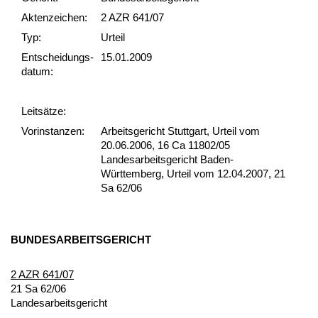
Akten­zeichen:
2 AZR 641/07
Typ:
Urteil
Ent­scheid­ungs­
15.01.2009
datum:
Leit­sätze:
Vor­ins­tan­zen:
Arbeitsgericht Stuttgart, Urteil vom
20.06.2006, 16 Ca 11802/05
Landesarbeitsgericht Baden-
Württemberg, Urteil vom 12.04.2007, 21
Sa 62/06
BUN­DES­AR­BEITS­GERICHT
2 AZR 641/07
21 Sa 62/06
Lan­des­ar­beits­ge­richt