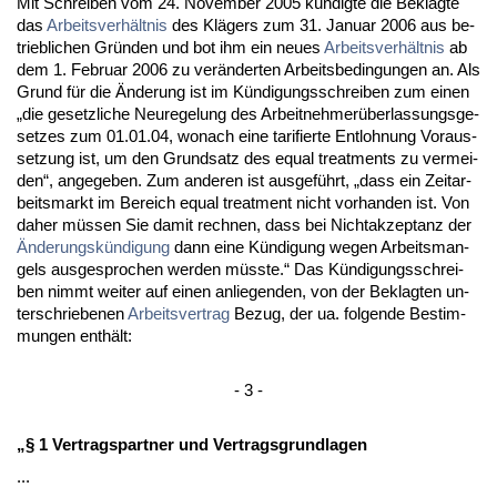
Mit Schrei­ben vom 24. No­vem­ber 2005 kündig­te die Be­klag­te
das
Ar­beits­verhält­nis
des Klägers zum 31. Ja­nu­ar 2006 aus be­
trieb­li­chen Gründen und bot ihm ein neu­es
Ar­beits­verhält­nis
ab
dem 1. Fe­bru­ar 2006 zu veränder­ten Ar­beits­be­din­gun­gen an. Als
Grund für die Ände­rung ist im Kündi­gungs­schrei­ben zum ei­nen
„die ge­setz­li­che Neu­re­ge­lung des Ar­beit­neh­merüber­las­sungs­ge­
set­zes zum 01.01.04, wo­nach ei­ne ta­ri­fier­te Ent­loh­nung Vor­aus­
set­zung ist, um den Grund­satz des equal tre­at­ments zu ver­mei­
den“, an­ge­ge­ben. Zum an­de­ren ist aus­geführt, „dass ein Zeit­ar­
beits­markt im Be­reich equal tre­at­ment nicht vor­han­den ist. Von
da­her müssen Sie da­mit rech­nen, dass bei Nicht­ak­zep­tanz der
Ände­rungskündi­gung
dann ei­ne Kündi­gung we­gen Ar­beits­man­
gels aus­ge­spro­chen wer­den müss­te.“ Das Kündi­gungs­schrei­
ben nimmt wei­ter auf ei­nen an­lie­gen­den, von der Be­klag­ten un­
ter­schrie­be­nen
Ar­beits­ver­trag
Be­zug, der ua. fol­gen­de Be­stim­
mun­gen enthält:
- 3 -
„§ 1 Ver­trags­part­ner und Ver­trags­grund­la­gen
...