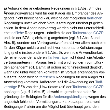
a) Auf­grund der an­ge­bo­te­nen Re­ge­lun­gen in § 1 Abs. 3 ff. des
Ände­rungs­ver­trags wird für den Kläger als Empfänger des An­
ge­bots nicht hin­rei­chend klar, wel­che der mögli­chen
ta­rif­li­chen
Re­ge­lun­gen un­ter wel­chen Vor­aus­set­zun­gen über­haupt gel­ten
sol­len. In dem Ände­rungs­ver­trag wer­den nicht nur un­ter­schied­li­
che
ta­rif­li­che
Re­ge­lun­gen - nämlich die der
Ta­rif­verträge
CG­ZP
und die der BZA - gleich­zei­tig an­ge­bo­ten (vgl. § 1 Abs. 3 und
Abs. 5), son­dern der Ver­trags­ent­wurf enthält vor al­lem auch ei­ne
für den Kläger un­kla­re und nicht vor­her­seh­ba­re Kol­li­si­ons­re­ge­
lung (sie­he ins­be­son­de­re § 1 Abs. 6), wenn die An­wend­bar­keit
der ei­nen oder der an­de­ren
Ta­rif­verträge
nicht durch die Ar­beits­
ver­trags­par­tei­en im Vor­aus be­stimmt wird, son­dern vom „Kun­
den abhängen“ soll. Da­mit ist schon nicht hin­rei­chend deut­lich,
wann und un­ter wel­chen kon­kre­ten im Vor­aus er­kenn­ba­ren Vor­
aus­set­zun­gen wel­che
ta­rif­li­chen
Re­ge­lun­gen für den Kläger zur
An­wen­dung kom­men. Außer­dem soll die An­wen­dung der
Ta­rif­
verträge
BZA von der „Un­wirk­sam­keit“ der
Ta­rif­verträge
CG­ZP
abhängen (vgl. § 1 Abs. 5), ob­wohl es ge­ra­de nach der Be­
gründung der Be­klag­ten für die
Ände­rungskündi­gung
we­gen des
an­geb­lich feh­len­den Ver­mitt­lungs­markts zu „equal-tre­at­ment-
Be­din­gun­gen“ al­lein um die Möglich­keit über­haupt geht, den