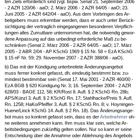
ten Ziels er­for­der­lich sind (vgl. bspw. Se­nat 21. Sep­tem­ber 2006
- 2 AZR 120/06 - aaO; 2. März 2006 - 2 AZR 64/05 - aaO; 23.
Ju­ni 2005 - 2 AZR 642/04 - aaO). Aus dem Vor­brin­gen des Ar­
beit­ge­bers muss er­kenn­bar wer­den, dass er auch un­ter Berück­
sich­ti­gung der ver­trag­lich ein­ge­gan­ge­nen be­son­de­ren Ver­pflich­
tun­gen al­les Zu­mut­ba­re un­ter­nom­men hat, die not­wen­dig ge­wor­
de­ne An­pas­sung auf das un­be­dingt er­for­der­li­che Maß zu be­
schränken (Se­nat 2. März 2006 - 2 AZR 64/05 - aaO; 17. März
2005 - 2 ABR 2/04 - AP KSchG 1969 § 15 Nr. 58 = EzA KSchG
§ 15 nF Nr. 59; 29. No­vem­ber 2007 - 2 AZR 388/06 - aaO).
b) Das mit der Kündi­gung un­ter­brei­te­te Ände­rungs­an­ge­bot
muss fer­ner kon­kret ge­fasst, dh. ein­deu­tig be­stimmt bzw. zu­
min­dest be­stimm­bar sein (Se­nat 17. Mai 2001 - 2 AZR 460/00 -
EzA BGB § 620 Kündi­gung Nr. 3; 16. Sep­tem­ber 2004 - 2 AZR
628/03 - BA­GE 112, 58; KR/Rost 8. Aufl. § 2 KSchG Rn. 28b;
APS/Künzl 3. Aufl. § 2 KSchG Rn. 17; Stahl­ha­cke/Preis 9. Aufl.
Rn. 1258; Ha­Ko/Pfeif­fer 3. Aufl. § 2 KSchG Rn. 8; v. Ho­y­nin­gen-
Hue­ne/Linck KSchG 14. Aufl. § 2 Rn. 18). Das Ände­rungs­an­ge­
bot muss so kon­kret ge­fasst sein, dass es der
Ar­beit­neh­mer
oh­
ne wei­te­res an­neh­men kann. Ihm muss klar sein, wel­che Ar­
beits­be­din­gun­gen zukünf­tig gel­ten sol­len. Nur so kann er sei­ne
Ent­schei­dung über die An­nah­me oder Ab­leh­nung des An­ge­bots