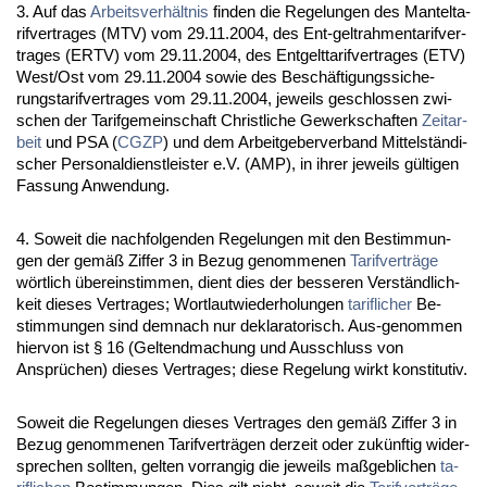
3. Auf das
Ar­beits­verhält­nis
fin­den die Re­ge­lun­gen des Man­tel­ta­
rif­ver­tra­ges (MTV) vom 29.11.2004, des Ent-gelt­rah­men­ta­rif­ver­
tra­ges (ERTV) vom 29.11.2004, des Ent­gelt­ta­rif­ver­tra­ges (ETV)
West/Ost vom 29.11.2004 so­wie des Beschäfti­gungs­si­che­
rungs­ta­rif­ver­tra­ges vom 29.11.2004, je­weils ge­schlos­sen zwi­
schen der Ta­rif­ge­mein­schaft Christ­li­che Ge­werk­schaf­ten
Zeit­ar­
beit
und PSA (
CG­ZP
) und dem Ar­beit­ge­ber­ver­band Mit­telständi­
scher Per­so­nal­dienst­leis­ter e.V. (AMP), in ih­rer je­weils gülti­gen
Fas­sung An­wen­dung.
4. So­weit die nach­fol­gen­den Re­ge­lun­gen mit den Be­stim­mun­
gen der gemäß Zif­fer 3 in Be­zug ge­nom­me­nen
Ta­rif­verträge
wört­lich übe­rein­stim­men, dient dies der bes­se­ren Verständ­lich­
keit die­ses Ver­tra­ges; Wort­laut­wie­der­ho­lun­gen
ta­rif­li­cher
Be­
stim­mun­gen sind dem­nach nur de­kla­ra­to­risch. Aus-ge­nom­men
hier­von ist § 16 (Gel­tend­ma­chung und Aus­schluss von
Ansprüchen) die­ses Ver­tra­ges; die­se Re­ge­lung wirkt kon­sti­tu­tiv.
So­weit die Re­ge­lun­gen die­ses Ver­tra­ges den gemäß Zif­fer 3 in
Be­zug ge­nom­me­nen Ta­rif­verträgen der­zeit oder zukünf­tig wi­der­
spre­chen soll­ten, gel­ten vor­ran­gig die je­weils maßgeb­li­chen
ta­