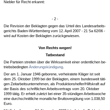
Nie­b­ler für Recht er­kannt:
- 2 -
Die Re­vi­si­on der Be­klag­ten ge­gen das Ur­teil des Lan­des­ar­beits­
ge­richts Ba­den-Würt­tem­berg vom 12. April 2007 - 21 Sa 62/06 -
wird auf Kos­ten der Be­klag­ten zurück­ge­wie­sen.
Von Rechts we­gen!
Tat­be­stand
Die Par­tei­en strei­ten über die Wirk­sam­keit ei­ner or­dent­li­chen be­
triebs­be­ding­ten
Ände­rungskündi­gung
.
Der am 1. Ja­nu­ar 1946 ge­bo­re­ne, ver­hei­ra­te­te Kläger ist seit
dem 25. Ok­to­ber 1999 bei der Be­klag­ten, ei­nem bun­des­weit täti­
gen Zeit­ar­beits­un­ter­neh­men, als Pro­duk­ti­ons­hel­fer/Hilfs­kraft auf
der Ba­sis des schrift­li­chen Ar­beits­ver­trags vom 20. Ok­to­ber
1999 tätig. Er er­hielt zu­letzt bei ei­ner 35-stündi­gen Ar­beits­wo­che
ei­ne durch­schnitt­li­che mo­nat­li­che Brut­to­vergütung von 1.038,50
Eu­ro.