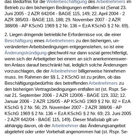
das Bedürf­nis für die
Wei­ter­beschäfti­gung
des
Ar­beit­neh­mers
im
Be­trieb zu den bis­he­ri­gen Be­din­gun­gen ent­fal­len ist (Se­nat 23.
Ju­ni 2005 - 2 AZR 642/04 - BA­GE 115, 149; 22. April 2004 - 2
AZR 385/03 - BA­GE 110, 188; 29. No­vem­ber 2007 - 2 AZR
388/06 - AP KSchG 1969 § 2 Nr. 136 = EzA KSchG § 2 Nr. 69).
2. Lie­gen drin­gen­de be­trieb­li­che Er­for­der­nis­se vor, die ei­ner
Beschäfti­gung
ei­nes
Ar­beit­neh­mers
zu den bis­he­ri­gen, un­
veränder­ten Ar­beits­be­din­gun­gen ent­ge­gen­ste­hen, so ist ei­ne
Ände­rungskündi­gung
gleich­wohl nur dann so­zi­al ge­recht­fer­tigt,
wenn sich der Ar­beit­ge­ber bei ei­nem an sich an­er­ken­nens­wer­
ten An­lass dar­auf be­schränkt hat, le­dig­lich sol­che Ände­run­gen
vor­zu­schla­gen, die der
Ar­beit­neh­mer
bil­li­ger­wei­se hin­neh­men
muss. Im Rah­men der §§ 1, 2 KSchG ist zu prüfen, ob das
Beschäfti­gungs­bedürf­nis des be­tref­fen­den
Ar­beit­neh­mers
zu
den bis­he­ri­gen Ver­trags­be­din­gun­gen ent­fal­len ist (st. Rspr. Se­
nat 21. Sep­tem­ber 2006 - 2 AZR 120/06 - BA­GE 119, 332; 12.
Ja­nu­ar 2006 - 2 AZR 126/05 - AP KSchG 1969 § 2 Nr. 82 = EzA
KSchG § 2 Nr. 56; 29. No­vem­ber 2007 - 2 AZR 388/06 - AP
KSchG 1969 § 2 Nr. 136 = EzA KSchG § 2 Nr. 69; 23. Ju­ni 2005
- 2 AZR 642/04 - BA­GE 115, 149). Die­ser Maßstab gilt un­
abhängig da­von, ob der
Ar­beit­neh­mer
das Ände­rungs­an­ge­bot
ab­ge­lehnt oder un­ter Vor­be­halt an­ge­nom­men hat (st. Rspr. Se­