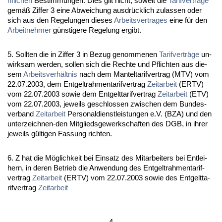
rif­li­chen
Be­stim­mun­gen. Dies gilt nicht, so­weit die
Ta­rif­verträge
gemäß Zif­fer 3 ei­ne Ab­wei­chung aus­drück­lich zu­las­sen oder
sich aus den Re­ge­lun­gen die­ses
Ar­beits­ver­tra­ges
ei­ne für den
Ar­beit­neh­mer
güns­ti­ge­re Re­ge­lung er­gibt.
5. Soll­ten die in Zif­fer 3 in Be­zug ge­nom­me­nen
Ta­rif­verträge
un­
wirk­sam wer­den, sol­len sich die Rech­te und Pflich­ten aus die­
sem
Ar­beits­verhält­nis
nach dem Man­tel­ta­rif­ver­trag (MTV) vom
22.07.2003, dem Ent­gelt­rah­men­ta­rif­ver­trag
Zeit­ar­beit
(ERTV)
vom 22.07.2003 so­wie dem Ent­gelt­ta­rif­ver­trag
Zeit­ar­beit
(ETV)
vom 22.07.2003, je­weils ge­schlos­sen zwi­schen dem Bun­des­
ver­band
Zeit­ar­beit
Per­so­nal­dienst­leis­tun­gen e.V. (BZA) und den
un­ter­zeich­nen-den Mit­glieds­ge­werk­schaf­ten des DGB, in ih­rer
je­weils gülti­gen Fas­sung rich­ten.
6. Z hat die Möglich­keit bei Ein­satz des Mit­ar­bei­ters bei Ent­lei­
hern, in de­ren Be­trieb die An­wen­dung des Ent­gelt­rah­men­ta­rif­
ver­trag
Zeit­ar­beit
(ERTV) vom 22.07.2003 so­wie des Ent­gelt­ta­
rif­ver­trag
Zeit­ar­beit
- 4 -