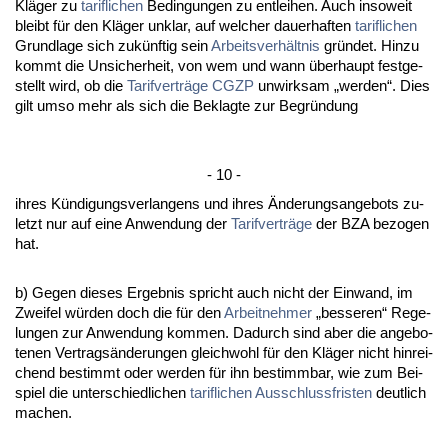
Kläger zu
ta­rif­li­chen
Be­din­gun­gen zu ent­lei­hen. Auch in­so­weit
bleibt für den Kläger un­klar, auf wel­cher dau­er­haf­ten
ta­rif­li­chen
Grund­la­ge sich zukünf­tig sein
Ar­beits­verhält­nis
gründet. Hin­zu
kommt die Un­si­cher­heit, von wem und wann über­haupt fest­ge­
stellt wird, ob die
Ta­rif­verträge
CG­ZP
un­wirk­sam „wer­den“. Dies
gilt um­so mehr als sich die Be­klag­te zur Be­gründung
- 10 -
ih­res Kündi­gungs­ver­lan­gens und ih­res Ände­rungs­an­ge­bots zu­
letzt nur auf ei­ne An­wen­dung der
Ta­rif­verträge
der BZA be­zo­gen
hat.
b) Ge­gen die­ses Er­geb­nis spricht auch nicht der Ein­wand, im
Zwei­fel würden doch die für den
Ar­beit­neh­mer
„bes­se­ren“ Re­ge­
lun­gen zur An­wen­dung kom­men. Da­durch sind aber die an­ge­bo­
te­nen Ver­tragsände­run­gen gleich­wohl für den Kläger nicht hin­rei­
chend be­stimmt oder wer­den für ihn be­stimm­bar, wie zum Bei­
spiel die un­ter­schied­li­chen
ta­rif­li­chen
Aus­schluss­fris­ten
deut­lich
ma­chen.