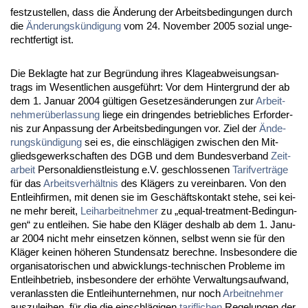
fest­zu­stel­len, dass die Ände­rung der Ar­beits­be­din­gun­gen durch
die
Ände­rungskündi­gung
vom 24. No­vem­ber 2005 so­zi­al un­ge­
recht­fer­tigt ist.
Die Be­klag­te hat zur Be­gründung ih­res Kla­ge­ab­wei­sungs­an­
trags im We­sent­li­chen aus­geführt: Vor dem Hin­ter­grund der ab
dem 1. Ja­nu­ar 2004 gülti­gen Ge­set­zesände­run­gen zur
Ar­beit­
neh­merüber­las­sung
lie­ge ein drin­gen­des be­trieb­li­ches Er­for­der­
nis zur An­pas­sung der Ar­beits­be­din­gun­gen vor. Ziel der
Ände­
rungskündi­gung
sei es, die ein­schlägi­gen zwi­schen den Mit­
glieds­ge­werk­schaf­ten des DGB und dem Bun­des­ver­band
Zeit­
ar­beit
Per­so­nal­dienst­leis­tung e.V. ge­schlos­se­nen
Ta­rif­verträge
für das
Ar­beits­verhält­nis
des Klägers zu ver­ein­ba­ren. Von den
Ent­leih­fir­men, mit de­nen sie im Geschäfts­kon­takt ste­he, sei kei­
ne mehr be­reit,
Leih­ar­beit­neh­mer
zu „equal-tre­at­ment-Be­din­gun­
gen“ zu ent­lei­hen. Sie ha­be den Kläger des­halb ab dem 1. Ja­nu­
ar 2004 nicht mehr ein­set­zen können, selbst wenn sie für den
Kläger kei­nen höhe­ren St­un­den­satz be­rech­ne. Ins­be­son­de­re die
or­ga­ni­sa­to­ri­schen und ab­wick­lungs-tech­ni­schen Pro­ble­me im
Ent­leih­be­trieb, ins­be­son­de­re der erhöhte Ver­wal­tungs­auf­wand,
ver­an­lass­ten die Ent­lei­h­un­ter­neh­men, nur noch
Ar­beit­neh­mer
aus­zu­lei­hen, für die die ein­schlägi­gen
ta­rif­li­chen
Re­ge­lun­gen der