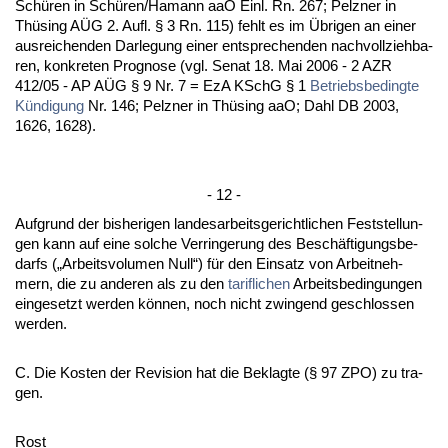
Schüren in Schüren/Ha­mann aaO Einl. Rn. 267; Pelz­ner in
Thüsing AÜG 2. Aufl. § 3 Rn. 115) fehlt es im Übri­gen an ei­ner
aus­rei­chen­den Dar­le­gung ei­ner ent­spre­chen­den nach­voll­zieh­ba­
ren, kon­kre­ten Pro­gno­se (vgl. Se­nat 18. Mai 2006 - 2 AZR
412/05 - AP AÜG § 9 Nr. 7 = EzA KSchG § 1
Be­triebs­be­ding­te
Kündi­gung
Nr. 146; Pelz­ner in Thüsing aaO; Dahl DB 2003,
1626, 1628).
- 12 -
Auf­grund der bis­he­ri­gen lan­des­ar­beits­ge­richt­li­chen Fest­stel­lun­
gen kann auf ei­ne sol­che Ver­rin­ge­rung des Beschäfti­gungs­be­
darfs („Ar­beits­vo­lu­men Null“) für den Ein­satz von Ar­beit­neh­
mern, die zu an­de­ren als zu den
ta­rif­li­chen
Ar­beits­be­din­gun­gen
ein­ge­setzt wer­den können, noch nicht zwin­gend ge­schlos­sen
wer­den.
C. Die Kos­ten der Re­vi­si­on hat die Be­klag­te (§ 97 ZPO) zu tra­
gen.
Rost