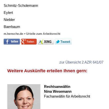
Schmitz-Scho­le­mann
Ey­lert
Nie­b­ler
Ba­er­baum
m.hensche.de
>
Urteile zum Arbeitsrecht
zur Übersicht 2 AZR 641/07
Weitere Auskünfte erteilen Ihnen gern:
Rechtsanwältin
Nina Wesemann
Fachanwältin für Arbeitsrecht