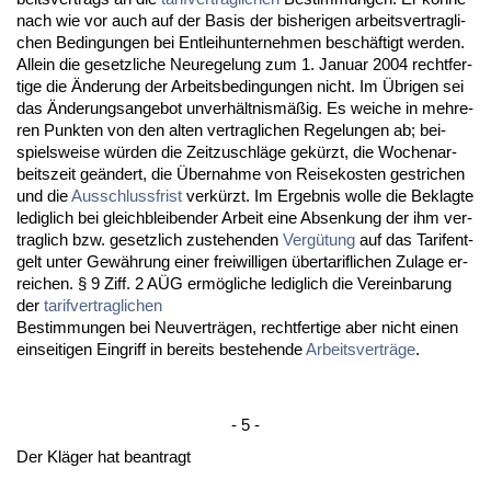
nach wie vor auch auf der Ba­sis der bis­he­ri­gen ar­beits­ver­trag­li­
chen Be­din­gun­gen bei Ent­lei­h­un­ter­neh­men beschäftigt wer­den.
Al­lein die ge­setz­li­che Neu­re­ge­lung zum 1. Ja­nu­ar 2004 recht­fer­
ti­ge die Ände­rung der Ar­beits­be­din­gun­gen nicht. Im Übri­gen sei
das Ände­rungs­an­ge­bot un­verhält­nismäßig. Es wei­che in meh­re­
ren Punk­ten von den al­ten ver­trag­li­chen Re­ge­lun­gen ab; bei­
spiels­wei­se würden die Zeit­zu­schläge gekürzt, die Wo­chen­ar­
beits­zeit geändert, die Über­nah­me von Rei­se­kos­ten ge­stri­chen
und die
Aus­schluss­frist
verkürzt. Im Er­geb­nis wol­le die Be­klag­te
le­dig­lich bei gleich­blei­ben­der Ar­beit ei­ne Ab­sen­kung der ihm ver­
trag­lich bzw. ge­setz­lich zu­ste­hen­den
Vergütung
auf das Ta­ri­fent­
gelt un­ter Gewährung ei­ner frei­wil­li­gen über­ta­rif­li­chen Zu­la­ge er­
rei­chen. § 9 Ziff. 2 AÜG ermögli­che le­dig­lich die Ver­ein­ba­rung
der
ta­rif­ver­trag­li­chen
Be­stim­mun­gen bei Neu­verträgen, recht­fer­ti­ge aber nicht ei­nen
ein­sei­ti­gen Ein­griff in be­reits be­ste­hen­de
Ar­beits­verträge
.
- 5 -
Der Kläger hat be­an­tragt