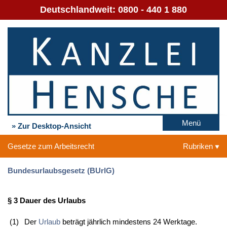
Deutschlandweit:
0800 - 440 1 880
Menü
» Zur Desktop-Ansicht
Gesetze zum Arbeitsrecht
Rubriken
Bundesurlaubsgesetz (BUrlG)
§ 3 Dauer des Urlaubs
(1)
Der
Urlaub
beträgt jährlich mindestens 24 Werktage.