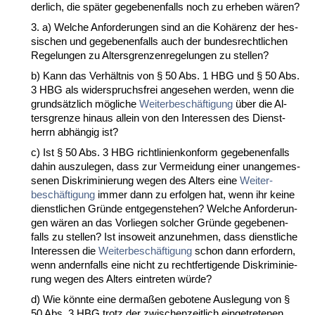
der­lich, die später ge­ge­be­nen­falls noch zu er­he­ben wären?
3. a) Wel­che An­for­de­run­gen sind an die Kohärenz der hes­
si­schen und ge­ge­be­nen­falls auch der bun­des­recht­li­chen
Re­ge­lun­gen zu Al­ters­gren­zen­re­ge­lun­gen zu stel­len?
b) Kann das Verhält­nis von § 50 Abs. 1 HBG und § 50 Abs.
3 HBG als wi­der­spruchs­frei an­ge­se­hen wer­den, wenn die
grundsätz­lich mögli­che
Wei­ter­beschäfti­gung
über die Al­
ters­gren­ze hin­aus al­lein von den In­ter­es­sen des Dienst­
herrn abhängig ist?
c) Ist § 50 Abs. 3 HBG richt­li­ni­en­kon­form ge­ge­be­nen­falls
da­hin aus­zu­le­gen, dass zur Ver­mei­dung ei­ner un­an­ge­mes­
se­nen Dis­kri­mi­nie­rung we­gen des Al­ters ei­ne
Wei­ter­
beschäfti­gung
im­mer dann zu er­fol­gen hat, wenn ihr kei­ne
dienst­li­chen Gründe ent­ge­gen­ste­hen? Wel­che An­for­de­run­
gen wären an das Vor­lie­gen sol­cher Gründe ge­ge­be­nen­
falls zu stel­len? Ist in­so­weit an­zu­neh­men, dass dienst­li­che
In­ter­es­sen die
Wei­ter­beschäfti­gung
schon dann er­for­dern,
wenn an­dern­falls ei­ne nicht zu recht­fer­ti­gen­de Dis­kri­mi­nie­
rung we­gen des Al­ters ein­tre­ten würde?
d) Wie könn­te ei­ne der­maßen ge­bo­te­ne Aus­le­gung von §
50 Abs. 3 HBG trotz der zwi­schen­zeit­lich ein­ge­tre­te­nen