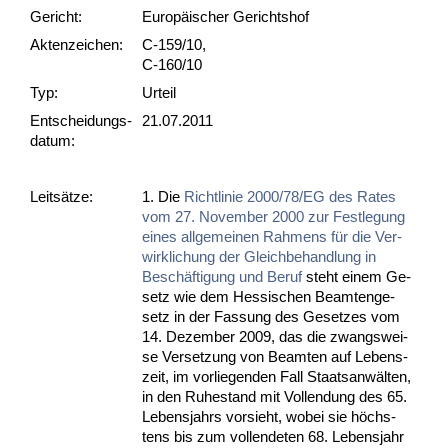
Gericht:
Europäischer Gerichtshof
Akten­zeichen:
C-159/10,
C-160/10
Typ:
Urteil
Ent­scheid­ungs­
21.07.2011
datum:
Leit­sätze:
1. Die
Richt­li­nie 2000/78/EG des Ra­tes
vom 27. No­vem­ber 2000 zur Fest­le­gung
ei­nes all­ge­mei­nen Rah­mens für die Ver­
wirk­li­chung der Gleich­be­hand­lung in
Beschäfti­gung und Be­ruf
steht ei­nem Ge­
setz wie dem Hes­si­schen Be­am­ten­ge­
setz in der Fas­sung des Ge­set­zes vom
14. De­zem­ber 2009, das die zwangs­wei­
se Ver­set­zung von Be­am­ten auf Le­bens­
zeit, im vor­lie­gen­den Fall Staats­anwälten,
in den Ru­he­stand mit Voll­endung des 65.
Le­bens­jahrs vor­sieht, wo­bei sie höchs­
tens bis zum voll­ende­ten 68. Le­bens­jahr