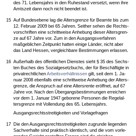
des 71. Le­bens­jahrs in den Ru­he­stand ver­setzt, wenn ih­re
Amts­zeit dann noch nicht be­en­det ist.
15
Auf Bun­des­ebe­ne lag die Al­ters­gren­ze für Be­am­te bis zum
12. Fe­bru­ar 2009 bei 65 Jah­ren. Seit­her se­hen die Rechts­
vor­schrif­ten ei­ne schritt­wei­se An­he­bung die­ser Al­ters­gren­
ze auf 67 Jah­re vor. Zum in den Aus­gangs­ver­fah­ren
maßgeb­li­chen Zeit­punkt hat­ten ei­ni­ge Länder, nicht aber
das Land Hes­sen, ver­gleich­ba­re Be­stim­mun­gen er­las­sen.
16
Außer­halb des öffent­li­chen Diens­tes sieht § 35 des Sechs­
ten Bu­ches des So­zi­al­ge­setz­buchs, der für Beschäftig­te in
pri­vat­recht­li­chen
Ar­beits­verhält­nis­sen
gilt, seit dem 1. Ja­
nu­ar 2008 eben­falls ei­ne schritt­wei­se An­he­bung der Al­ters­
gren­ze, die An­spruch auf ei­ne Al­ters­ren­te eröff­net, auf 67
Jah­re vor. Nach den Über­g­angs­be­stim­mun­gen er­rei­chen
vor dem 1. Ja­nu­ar 1947 ge­bo­re­ne Per­so­nen die Re­gel­al­
ters­gren­ze mit Voll­endung des 65. Le­bens­jahrs.
Aus­gangs­rechts­strei­tig­kei­ten und Vor­la­ge­fra­gen
17
Die den Aus­gangs­rechts­strei­tig­kei­ten zu­grun­de lie­gen­den
Sach­ver­hal­te sind prak­tisch iden­tisch, und die vom vor­le­