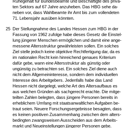
Ru­he­ge­halt für Bun­des­be­am­te und Beschäftig­te des pri­va­
ten Sek­tors auf 67 Jah­re an­zu­he­ben. Das HBG se­he da­
ne­ben vor, dass Wahl­be­am­te ihr Amt bis zum voll­ende­ten
71. Le­bens­jahr ausüben könn­ten.
25
Der Stel­lung­nah­me des Lan­des Hes­sen zum HBG in der
Fas­sung von 1962 zu­fol­ge ha­be die­ses Ge­setz die Ein­stel­
lung jünge­rer Men­schen ermögli­chen und da­mit ei­ne an­ge­
mes­se­ne Al­ters­struk­tur gewähr­leis­ten sol­len. Ein sol­ches
Ziel stel­le je­doch kei­ne ob­jek­ti­ve Recht­fer­ti­gung dar, da es
im na­tio­na­len Recht kein hin­rei­chend ge­nau­es Kri­te­ri­um
dafür ge­be, wann ei­ne Al­ters­struk­tur als güns­tig oder
ungüns­tig zu be­trach­ten sei. Ein sol­ches Ziel die­ne auch
nicht dem All­ge­mein­in­ter­es­se, son­dern dem in­di­vi­du­el­len
In­ter­es­se des Ar­beit­ge­bers. Je­den­falls ha­be das Land
Hes­sen nicht dar­ge­legt, wel­che Art des Al­ters­auf­baus es
aus wel­chen Gründen als sach­ge­recht er­ach­te. Die mit­ge­
teil­ten Zah­len be­leg­ten, dass jünge­re Per­so­nen be­reits in
er­heb­li­chem Um­fang mit staats­an­walt­li­chen Auf­ga­ben be­
traut sei­en. Neue­re For­schungs­er­geb­nis­se be­sag­ten, dass
es kei­nen po­si­ti­ven Zu­sam­men­hang zwi­schen dem al­ters­
be­ding­ten zwangs­wei­sen Aus­schei­den aus dem Ar­beits­
markt und Neu­ein­stel­lun­gen jünge­rer Per­so­nen ge­be.