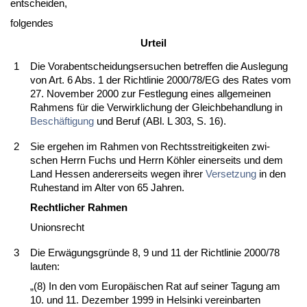
ent­schei­den,
fol­gen­des
Ur­teil
1
Die Vor­ab­ent­schei­dungs­er­su­chen be­tref­fen die Aus­le­gung
von Art. 6 Abs. 1 der Richt­li­nie 2000/78/EG des Ra­tes vom
27. No­vem­ber 2000 zur Fest­le­gung ei­nes all­ge­mei­nen
Rah­mens für die Ver­wirk­li­chung der Gleich­be­hand­lung in
Beschäfti­gung
und Be­ruf (ABl. L 303, S. 16).
2
Sie er­ge­hen im Rah­men von Rechts­strei­tig­kei­ten zwi­
schen Herrn Fuchs und Herrn Köhler ei­ner­seits und dem
Land Hes­sen an­de­rer­seits we­gen ih­rer
Ver­set­zung
in den
Ru­he­stand im Al­ter von 65 Jah­ren.
Recht­li­cher Rah­men
Uni­ons­recht
3
Die Erwägungs­gründe 8, 9 und 11 der Richt­li­nie 2000/78
lau­ten:
„(8) In den vom Eu­ropäischen Rat auf sei­ner Ta­gung am
10. und 11. De­zem­ber 1999 in Hel­sin­ki ver­ein­bar­ten