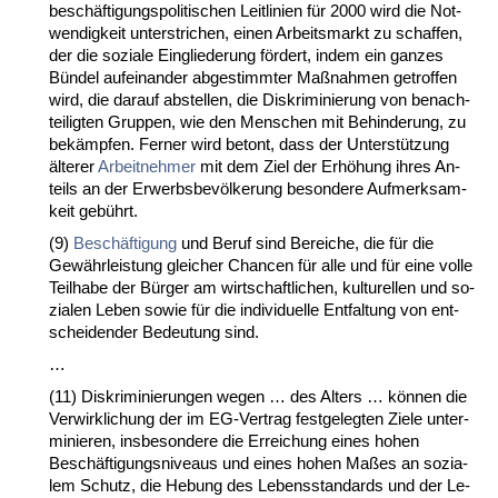
beschäfti­gungs­po­li­ti­schen Leit­li­ni­en für 2000 wird die Not­
wen­dig­keit un­ter­stri­chen, ei­nen Ar­beits­markt zu schaf­fen,
der die so­zia­le Ein­glie­de­rung fördert, in­dem ein gan­zes
Bündel auf­ein­an­der ab­ge­stimm­ter Maßnah­men ge­trof­fen
wird, die dar­auf ab­stel­len, die Dis­kri­mi­nie­rung von be­nach­
tei­lig­ten Grup­pen, wie den Men­schen mit Be­hin­de­rung, zu
bekämp­fen. Fer­ner wird be­tont, dass der Un­terstützung
älte­rer
Ar­beit­neh­mer
mit dem Ziel der Erhöhung ih­res An­
teils an der Er­werbs­bevölke­rung be­son­de­re Auf­merk­sam­
keit gebührt.
(9)
Beschäfti­gung
und Be­ruf sind Be­rei­che, die für die
Gewähr­leis­tung glei­cher Chan­cen für al­le und für ei­ne vol­le
Teil­ha­be der Bürger am wirt­schaft­li­chen, kul­tu­rel­len und so­
zia­len Le­ben so­wie für die in­di­vi­du­el­le Ent­fal­tung von ent­
schei­den­der Be­deu­tung sind.
…
(11) Dis­kri­mi­nie­run­gen we­gen … des Al­ters … können die
Ver­wirk­li­chung der im EG-Ver­trag fest­ge­leg­ten Zie­le un­ter­
mi­nie­ren, ins­be­son­de­re die Er­rei­chung ei­nes ho­hen
Beschäfti­gungs­ni­veaus und ei­nes ho­hen Maßes an so­zia­
lem Schutz, die He­bung des Le­bens­stan­dards und der Le­