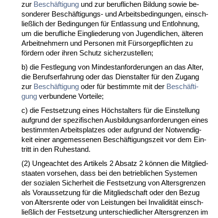
zur
Beschäfti­gung
und zur be­ruf­li­chen Bil­dung so­wie be­
son­de­rer Beschäfti­gungs- und Ar­beits­be­din­gun­gen, ein­sch­
ließlich der Be­din­gun­gen für Ent­las­sung und Ent­loh­nung,
um die be­ruf­li­che Ein­glie­de­rung von Ju­gend­li­chen, älte­ren
Ar­beit­neh­mern und Per­so­nen mit Fürsor­ge­pflich­ten zu
fördern oder ih­ren Schutz si­cher­zu­stel­len;
b) die Fest­le­gung von Min­dest­an­for­de­run­gen an das Al­ter,
die Be­rufs­er­fah­rung oder das Dienst­al­ter für den Zu­gang
zur
Beschäfti­gung
oder für be­stimm­te mit der
Beschäfti­
gung
ver­bun­de­ne Vor­tei­le;
c) die Fest­set­zung ei­nes Höchst­al­ters für die Ein­stel­lung
auf­grund der spe­zi­fi­schen Aus­bil­dungs­an­for­de­run­gen ei­nes
be­stimm­ten Ar­beits­plat­zes oder auf­grund der Not­wen­dig­
keit ei­ner an­ge­mes­se­nen Beschäfti­gungs­zeit vor dem Ein­
tritt in den Ru­he­stand.
(2) Un­ge­ach­tet des Ar­ti­kels 2 Ab­satz 2 können die Mit­glied­
staa­ten vor­se­hen, dass bei den be­trieb­li­chen Sys­te­men
der so­zia­len Si­cher­heit die Fest­set­zung von Al­ters­gren­zen
als Vor­aus­set­zung für die Mit­glied­schaft oder den Be­zug
von Al­ters­ren­te oder von Leis­tun­gen bei In­va­li­dität ein­sch­
ließlich der Fest­set­zung un­ter­schied­li­cher Al­ters­gren­zen im