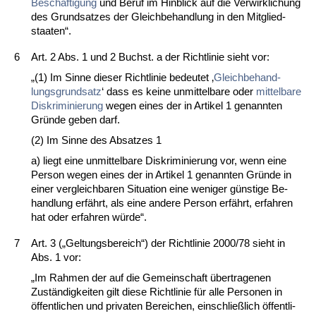
Beschäfti­gung
und Be­ruf im Hin­blick auf die Ver­wirk­li­chung
des Grund­sat­zes der Gleich­be­hand­lung in den Mit­glied­
staa­ten“.
6
Art. 2 Abs. 1 und 2 Buchst. a der Richt­li­nie sieht vor:
„(1) Im Sin­ne die­ser Richt­li­nie be­deu­tet ‚
Gleich­be­hand­
lungs­grund­satz
‘ dass es kei­ne un­mit­tel­ba­re oder
mit­tel­ba­re
Dis­kri­mi­nie­rung
we­gen ei­nes der in Ar­ti­kel 1 ge­nann­ten
Gründe ge­ben darf.
(2) Im Sin­ne des Ab­sat­zes 1
a) liegt ei­ne un­mit­tel­ba­re Dis­kri­mi­nie­rung vor, wenn ei­ne
Per­son we­gen ei­nes der in Ar­ti­kel 1 ge­nann­ten Gründe in
ei­ner ver­gleich­ba­ren Si­tua­ti­on ei­ne we­ni­ger güns­ti­ge Be­
hand­lung erfährt, als ei­ne an­de­re Per­son erfährt, er­fah­ren
hat oder er­fah­ren würde“.
7
Art. 3 („Gel­tungs­be­reich“) der Richt­li­nie 2000/78 sieht in
Abs. 1 vor:
„Im Rah­men der auf die Ge­mein­schaft über­tra­ge­nen
Zuständig­kei­ten gilt die­se Richt­li­nie für al­le Per­so­nen in
öffent­li­chen und pri­va­ten Be­rei­chen, ein­sch­ließlich öffent­li­