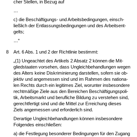
cher Stel­len, in Be­zug auf
…
c) die Beschäfti­gungs- und Ar­beits­be­din­gun­gen, ein­sch­
ließlich der Ent­las­sungs­be­din­gun­gen und des Ar­beits­ent­
gelts;
…“
8
Art. 6 Abs. 1 und 2 der Richt­li­nie be­stimmt:
„(1) Un­ge­ach­tet des Ar­ti­kels 2 Ab­satz 2 können die Mit­
glied­staa­ten vor­se­hen, dass Un­gleich­be­hand­lun­gen we­gen
des Al­ters kei­ne Dis­kri­mi­nie­rung dar­stel­len, so­fern sie ob­
jek­tiv und an­ge­mes­sen sind und im Rah­men des na­tio­na­
len Rechts durch ein le­gi­ti­mes Ziel, wor­un­ter ins­be­son­de­re
rechtmäßige Zie­le aus den Be­rei­chen Beschäfti­gungs­po­li­
tik, Ar­beits­markt und be­ruf­li­che Bil­dung zu ver­ste­hen sind,
ge­recht­fer­tigt sind und die Mit­tel zur Er­rei­chung die­ses
Ziels an­ge­mes­sen und er­for­der­lich sind.
Der­ar­ti­ge Un­gleich­be­hand­lun­gen können ins­be­son­de­re
Fol­gen­des ein­sch­ließen:
a) die Fest­le­gung be­son­de­rer Be­din­gun­gen für den Zu­gang