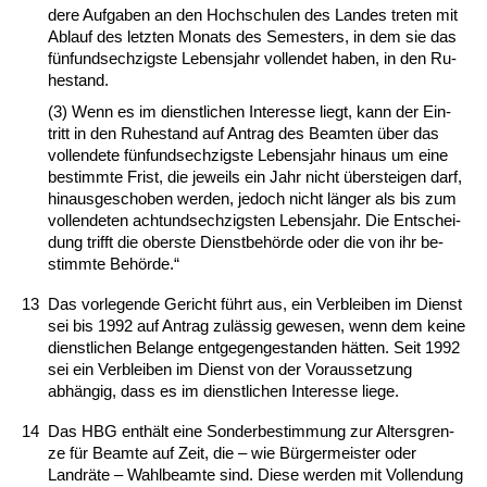
de­re Auf­ga­ben an den Hoch­schu­len des Lan­des tre­ten mit
Ab­lauf des letz­ten Mo­nats des Se­mes­ters, in dem sie das
fünf­und­sech­zigs­te Le­bens­jahr voll­endet ha­ben, in den Ru­
he­stand.
(3) Wenn es im dienst­li­chen In­ter­es­se liegt, kann der Ein­
tritt in den Ru­he­stand auf An­trag des Be­am­ten über das
voll­ende­te fünf­und­sech­zigs­te Le­bens­jahr hin­aus um ei­ne
be­stimm­te Frist, die je­weils ein Jahr nicht über­stei­gen darf,
hin­aus­ge­scho­ben wer­den, je­doch nicht länger als bis zum
voll­ende­ten acht­und­sech­zigs­ten Le­bens­jahr. Die Ent­schei­
dung trifft die obers­te Dienst­behörde oder die von ihr be­
stimm­te Behörde.“
13
Das vor­le­gen­de Ge­richt führt aus, ein Ver­blei­ben im Dienst
sei bis 1992 auf An­trag zulässig ge­we­sen, wenn dem kei­ne
dienst­li­chen Be­lan­ge ent­ge­gen­ge­stan­den hätten. Seit 1992
sei ein Ver­blei­ben im Dienst von der Vor­aus­set­zung
abhängig, dass es im dienst­li­chen In­ter­es­se lie­ge.
14
Das HBG enthält ei­ne Son­der­be­stim­mung zur Al­ters­gren­
ze für Be­am­te auf Zeit, die – wie Bürger­meis­ter oder
Landräte – Wahl­be­am­te sind. Die­se wer­den mit Voll­endung