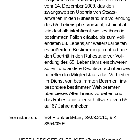
vom 14. De­zem­ber 2009, das den
zwangs­wei­sen Über­tritt von Staats­
anwälten in den Ru­he­stand mit Voll­endung
des 65. Le­bens­jahrs vor­sieht, ist nicht al­
lein des­halb in­kohärent, weil es ih­nen in
be­stimm­ten Fällen er­laubt, bis zum voll­
ende­ten 68. Le­bens­jahr wei­ter­zu­ar­bei­ten,
es außer­dem Be­stim­mun­gen enthält, die
den Über­tritt in den Ru­he­stand vor Voll­
endung des 65. Le­bens­jahrs er­schwe­ren
sol­len, und an­de­re Rechts­vor­schrif­ten des
be­tref­fen­den Mit­glied­staats das Ver­blei­ben
im Dienst von be­stimm­ten Be­am­ten, ins­
be­son­de­re be­stimm­ten Wahl­be­am­ten,
über die­ses Al­ter hin­aus vor­se­hen und
das Ru­he­stands­al­ter schritt­wei­se von 65
auf 67 Jah­re an­he­ben.
Vor­ins­tan­zen:
VG Frankfurt/Main, 29.03.2010, 9 K
3854/09.F