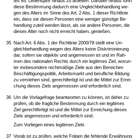
tes 65. Le­bens­jahr hin­aus zu ar­bei­ten. Darüber hin­aus führt
die­se Be­stim­mung da­durch ei­ne Un­gleich­be­hand­lung we­
gen des Al­ters im Sin­ne des Art. 2 Abs. 1 die­ser Richt­li­nie
ein, dass sie die­sen Per­so­nen ei­ne we­ni­ger güns­ti­ge Be­
hand­lung zu­teil wer­den lässt, als sie an­de­re Per­so­nen, die
die­ses Al­ter noch nicht er­reicht ha­ben, ge­nießen.
35
Nach Art. 6 Abs. 1 der Richt­li­nie 2000/78 stellt ei­ne Un­
gleich­be­hand­lung we­gen des Al­ters kei­ne Dis­kri­mi­nie­rung
dar, so­fern sie ob­jek­tiv und an­ge­mes­sen ist und im Rah­
men des na­tio­na­len Rechts durch ein le­gi­ti­mes Ziel, wor­un­
ter ins­be­son­de­re rechtmäßige Zie­le aus den Be­rei­chen
Beschäfti­gungs­po­li­tik, Ar­beits­markt und be­ruf­li­che Bil­dung
zu ver­ste­hen sind, ge­recht­fer­tigt ist und die Mit­tel zur Er­rei­
chung die­ses Ziels an­ge­mes­sen und er­for­der­lich sind.
36
Um die Vor­la­ge­fra­ge be­ant­wor­ten zu können, ist da­her zu
prüfen, ob die frag­li­che Be­stim­mung durch ein le­gi­ti­mes
Ziel ge­recht­fer­tigt ist und die Mit­tel zur Er­rei­chung die­ses
Ziels an­ge­mes­sen und er­for­der­lich sind.
Zum Vor­lie­gen ei­nes le­gi­ti­men Ziels
37
Vor­ab ist zu prüfen, wel­che Fol­gen die feh­len­de Erwähnung