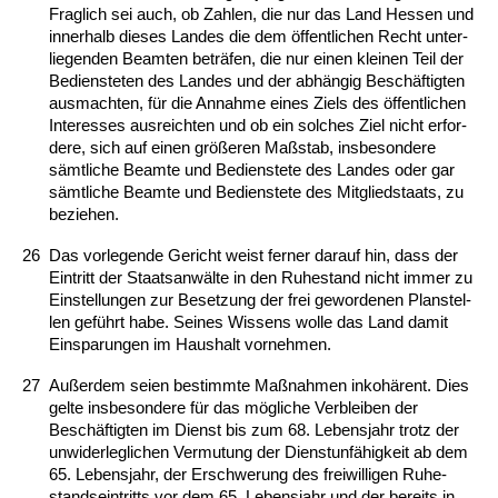
Frag­lich sei auch, ob Zah­len, die nur das Land Hes­sen und
in­ner­halb die­ses Lan­des die dem öffent­li­chen Recht un­ter­
lie­gen­den Be­am­ten beträfen, die nur ei­nen klei­nen Teil der
Be­diens­te­ten des Lan­des und der abhängig Beschäftig­ten
aus­mach­ten, für die An­nah­me ei­nes Ziels des öffent­li­chen
In­ter­es­ses aus­reich­ten und ob ein sol­ches Ziel nicht er­for­
de­re, sich auf ei­nen größeren Maßstab, ins­be­son­de­re
sämt­li­che Be­am­te und Be­diens­te­te des Lan­des oder gar
sämt­li­che Be­am­te und Be­diens­te­te des Mit­glied­staats, zu
be­zie­hen.
26
Das vor­le­gen­de Ge­richt weist fer­ner dar­auf hin, dass der
Ein­tritt der Staats­anwälte in den Ru­he­stand nicht im­mer zu
Ein­stel­lun­gen zur Be­set­zung der frei ge­wor­de­nen Plan­stel­
len geführt ha­be. Sei­nes Wis­sens wol­le das Land da­mit
Ein­spa­run­gen im Haus­halt vor­neh­men.
27
Außer­dem sei­en be­stimm­te Maßnah­men in­kohärent. Dies
gel­te ins­be­son­de­re für das mögli­che Ver­blei­ben der
Beschäftig­ten im Dienst bis zum 68. Le­bens­jahr trotz der
un­wi­der­leg­li­chen Ver­mu­tung der Dienst­unfähig­keit ab dem
65. Le­bens­jahr, der Er­schwe­rung des frei­wil­li­gen Ru­he­
stand­s­ein­tritts vor dem 65. Le­bens­jahr und der be­reits in