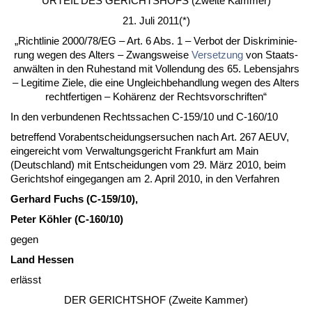
UR­TEIL DES GERICH­TSHOFS (Zwei­te Kam­mer)
21. Ju­li 2011(*)
„Richt­li­nie 2000/78/EG – Art. 6 Abs. 1 – Ver­bot der Dis­kri­mi­nie­
rung we­gen des Al­ters – Zwangs­wei­se
Ver­set­zung
von Staats­
anwälten in den Ru­he­stand mit Voll­endung des 65. Le­bens­jahrs
– Le­gi­ti­me Zie­le, die ei­ne Un­gleich­be­hand­lung we­gen des Al­ters
recht­fer­ti­gen – Kohärenz der Rechts­vor­schrif­ten“
In den ver­bun­de­nen Rechts­sa­chen C‑159/10 und C‑160/10
be­tref­fend Vor­ab­ent­schei­dungs­er­su­chen nach Art. 267 AEUV,
ein­ge­reicht vom Ver­wal­tungs­ge­richt Frank­furt am Main
(Deutsch­land) mit Ent­schei­dun­gen vom 29. März 2010, beim
Ge­richts­hof ein­ge­gan­gen am 2. April 2010, in den Ver­fah­ren
Ger­hard Fuchs (C‑159/10),
Pe­ter Köhler (C‑160/10)
ge­gen
Land Hes­sen
erlässt
DER GERICH­TSHOF (Zwei­te Kam­mer)