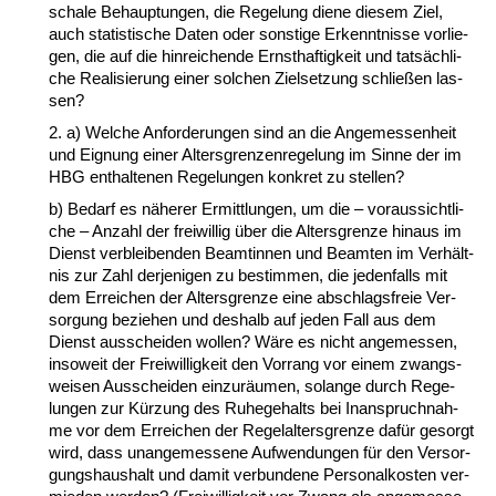
scha­le Be­haup­tun­gen, die Re­ge­lung die­ne die­sem Ziel,
auch sta­tis­ti­sche Da­ten oder sons­ti­ge Er­kennt­nis­se vor­lie­
gen, die auf die hin­rei­chen­de Ernst­haf­tig­keit und tatsächli­
che Rea­li­sie­rung ei­ner sol­chen Ziel­set­zung schließen las­
sen?
2. a) Wel­che An­for­de­run­gen sind an die An­ge­mes­sen­heit
und Eig­nung ei­ner Al­ters­gren­zen­re­ge­lung im Sin­ne der im
HBG ent­hal­te­nen Re­ge­lun­gen kon­kret zu stel­len?
b) Be­darf es nähe­rer Er­mitt­lun­gen, um die – vor­aus­sicht­li­
che – An­zahl der frei­wil­lig über die Al­ters­gren­ze hin­aus im
Dienst ver­blei­ben­den Be­am­tin­nen und Be­am­ten im Verhält­
nis zur Zahl der­je­ni­gen zu be­stim­men, die je­den­falls mit
dem Er­rei­chen der Al­ters­gren­ze ei­ne ab­schlags­freie Ver­
sor­gung be­zie­hen und des­halb auf je­den Fall aus dem
Dienst aus­schei­den wol­len? Wäre es nicht an­ge­mes­sen,
in­so­weit der Frei­wil­lig­keit den Vor­rang vor ei­nem zwangs­
wei­sen Aus­schei­den ein­zuräum­en, so­lan­ge durch Re­ge­
lun­gen zur Kürzung des Ru­he­ge­halts bei In­an­spruch­nah­
me vor dem Er­rei­chen der Re­gel­al­ters­gren­ze dafür ge­sorgt
wird, dass un­an­ge­mes­se­ne Auf­wen­dun­gen für den Ver­sor­
gungs­haus­halt und da­mit ver­bun­de­ne Per­so­nal­kos­ten ver­