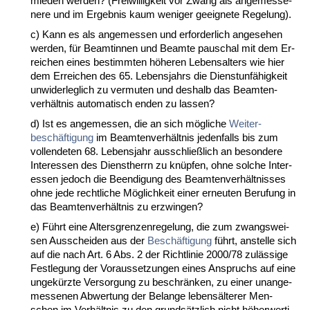
mie­den wer­den? (Frei­wil­lig­keit vor Zwang als an­ge­mes­se­
ne­re und im Er­geb­nis kaum we­ni­ger ge­eig­ne­te Re­ge­lung).
c) Kann es als an­ge­mes­sen und er­for­der­lich an­ge­se­hen
wer­den, für Be­am­tin­nen und Be­am­te pau­schal mit dem Er­
rei­chen ei­nes be­stimm­ten höhe­ren Le­bens­al­ters wie hier
dem Er­rei­chen des 65. Le­bens­jahrs die Dienst­unfähig­keit
un­wi­der­leg­lich zu ver­mu­ten und des­halb das Be­am­ten­
verhält­nis au­to­ma­tisch en­den zu las­sen?
d) Ist es an­ge­mes­sen, die an sich mögli­che
Wei­ter­
beschäfti­gung
im Be­am­ten­verhält­nis je­den­falls bis zum
voll­ende­ten 68. Le­bens­jahr aus­sch­ließlich an be­son­de­re
In­ter­es­sen des Dienst­herrn zu knüpfen, oh­ne sol­che In­ter­
es­sen je­doch die Be­en­di­gung des Be­am­ten­verhält­nis­ses
oh­ne je­de recht­li­che Möglich­keit ei­ner er­neu­ten Be­ru­fung in
das Be­am­ten­verhält­nis zu er­zwin­gen?
e) Führt ei­ne Al­ters­gren­zen­re­ge­lung, die zum zwangs­wei­
sen Aus­schei­den aus der
Beschäfti­gung
führt, an­stel­le sich
auf die nach Art. 6 Abs. 2 der Richt­li­nie 2000/78 zulässi­ge
Fest­le­gung der Vor­aus­set­zun­gen ei­nes An­spruchs auf ei­ne
un­gekürz­te Ver­sor­gung zu be­schränken, zu ei­ner un­an­ge­
mes­se­nen Ab­wer­tung der Be­lan­ge le­bensälte­rer Men­
schen im Verhält­nis zu den grundsätz­lich nicht höher­wer­ti­