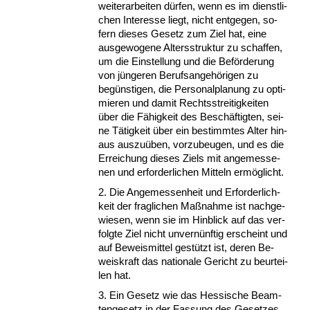
wei­ter­ar­bei­ten dürfen, wenn es im dienst­li­
chen In­ter­es­se liegt, nicht ent­ge­gen, so­
fern die­ses Ge­setz zum Ziel hat, ei­ne
aus­ge­wo­ge­ne Al­ters­struk­tur zu schaf­fen,
um die Ein­stel­lung und die Beförde­rung
von jünge­ren Be­rufs­an­gehöri­gen zu
begüns­ti­gen, die Per­so­nal­pla­nung zu op­ti­
mie­ren und da­mit Rechts­strei­tig­kei­ten
über die Fähig­keit des Beschäftig­ten, sei­
ne Tätig­keit über ein be­stimm­tes Al­ter hin­
aus aus­zuüben, vor­zu­beu­gen, und es die
Er­rei­chung die­ses Ziels mit an­ge­mes­se­
nen und er­for­der­li­chen Mit­teln ermöglicht.
2. Die An­ge­mes­sen­heit und Er­for­der­lich­
keit der frag­li­chen Maßnah­me ist nach­ge­
wie­sen, wenn sie im Hin­blick auf das ver­
folg­te Ziel nicht un­vernünf­tig er­scheint und
auf Be­weis­mit­tel gestützt ist, de­ren Be­
weis­kraft das na­tio­na­le Ge­richt zu be­ur­tei­
len hat.
3. Ein Ge­setz wie das Hes­si­sche Be­am­
ten­ge­setz in der Fas­sung des Ge­set­zes