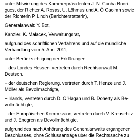
un­ter Mit­wir­kung des Kam­mer­präsi­den­ten J. N. Cun­ha Ro­d­ri­
gues, der Rich­ter A. Ro­sas, U. Lõhmus und A. Ó Cao­imh so­wie
der Rich­te­rin P. Lindh (Be­richt­er­stat­te­rin),
Ge­ne­ral­an­walt: Y. Bot,
Kanz­ler: K. Ma­lacek, Ver­wal­tungs­rat,
auf­grund des schrift­li­chen Ver­fah­rens und auf die münd­li­che
Ver­hand­lung vom 5. April 2011,
un­ter Berück­sich­ti­gung der Erklärun­gen
– des Lan­des Hes­sen, ver­tre­ten durch Rechts­an­walt M.
Deutsch,
– der deut­schen Re­gie­rung, ver­tre­ten durch T. Hen­ze und J.
Möller als Be­vollmäch­tig­te,
– Ir­lands, ver­tre­ten durch D. O’Ha­gan und B. Doh­er­ty als Be­
vollmäch­tig­te,
– der Eu­ropäischen Kom­mis­si­on, ver­tre­ten durch V. Kreu­schitz
und J. En­e­gren als Be­vollmäch­tig­te,
auf­grund des nach Anhörung des Ge­ne­ral­an­walts er­gan­ge­nen
Be­schlus­ses, oh­ne Schluss­anträge über die Rechts­sa­che zu