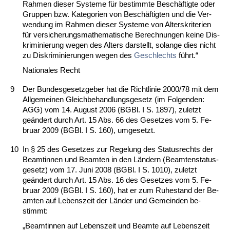
Rah­men die­ser Sys­te­me für be­stimm­te Beschäftig­te oder
Grup­pen bzw. Ka­te­go­ri­en von Beschäftig­ten und die Ver­
wen­dung im Rah­men die­ser Sys­te­me von Al­ters­kri­te­ri­en
für ver­si­che­rungs­ma­the­ma­ti­sche Be­rech­nun­gen kei­ne Dis­
kri­mi­nie­rung we­gen des Al­ters dar­stellt, so­lan­ge dies nicht
zu Dis­kri­mi­nie­run­gen we­gen des
Ge­schlechts
führt.“
Na­tio­na­les Recht
9
Der Bun­des­ge­setz­ge­ber hat die Richt­li­nie 2000/78 mit dem
All­ge­mei­nen Gleich­be­hand­lungs­ge­setz (im Fol­gen­den:
AGG) vom 14. Au­gust 2006 (BGBl. I S. 1897), zu­letzt
geändert durch Art. 15 Abs. 66 des Ge­set­zes vom 5. Fe­
bru­ar 2009 (BGBl. I S. 160), um­ge­setzt.
10
In § 25 des Ge­set­zes zur Re­ge­lung des Sta­tus­rechts der
Be­am­tin­nen und Be­am­ten in den Ländern (Be­am­ten­sta­tus­
ge­setz) vom 17. Ju­ni 2008 (BGBl. I S. 1010), zu­letzt
geändert durch Art. 15 Abs. 16 des Ge­set­zes vom 5. Fe­
bru­ar 2009 (BGBl. I S. 160), hat er zum Ru­he­stand der Be­
am­ten auf Le­bens­zeit der Länder und Ge­mein­den be­
stimmt:
„Be­am­tin­nen auf Le­bens­zeit und Be­am­te auf Le­bens­zeit