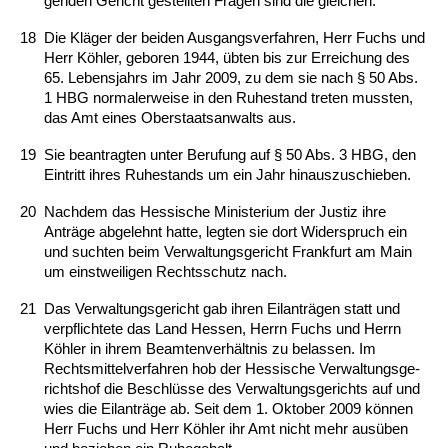
gen­den Ge­richt ge­stell­ten Fra­gen sind die glei­chen.
18
Die Kläger der bei­den Aus­gangs­ver­fah­ren, Herr Fuchs und
Herr Köhler, ge­bo­ren 1944, übten bis zur Er­rei­chung des
65. Le­bens­jahrs im Jahr 2009, zu dem sie nach § 50 Abs.
1 HBG nor­ma­ler­wei­se in den Ru­he­stand tre­ten muss­ten,
das Amt ei­nes Ober­staats­an­walts aus.
19
Sie be­an­trag­ten un­ter Be­ru­fung auf § 50 Abs. 3 HBG, den
Ein­tritt ih­res Ru­he­stands um ein Jahr hin­aus­zu­schie­ben.
20
Nach­dem das Hes­si­sche Mi­nis­te­ri­um der Jus­tiz ih­re
Anträge ab­ge­lehnt hat­te, leg­ten sie dort Wi­der­spruch ein
und such­ten beim Ver­wal­tungs­ge­richt Frank­furt am Main
um einst­wei­li­gen Rechts­schutz nach.
21
Das Ver­wal­tungs­ge­richt gab ih­ren Eil­anträgen statt und
ver­pflich­te­te das Land Hes­sen, Herrn Fuchs und Herrn
Köhler in ih­rem Be­am­ten­verhält­nis zu be­las­sen. Im
Rechts­mit­tel­ver­fah­ren hob der Hes­si­sche Ver­wal­tungs­ge­
richts­hof die Be­schlüsse des Ver­wal­tungs­ge­richts auf und
wies die Eil­anträge ab. Seit dem 1. Ok­to­ber 2009 können
Herr Fuchs und Herr Köhler ihr Amt nicht mehr ausüben