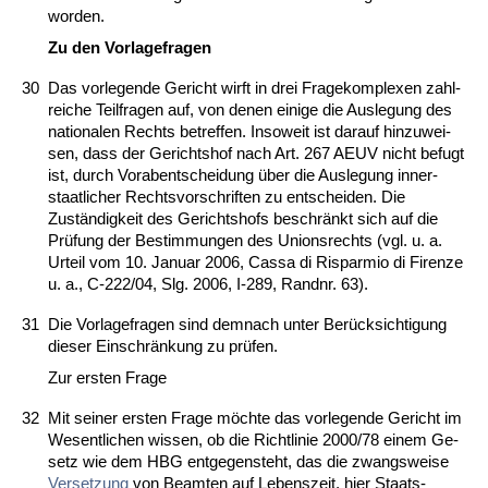
wor­den.
Zu den Vor­la­ge­fra­gen
30
Das vor­le­gen­de Ge­richt wirft in drei Fra­ge­kom­ple­xen zahl­
rei­che Teil­fra­gen auf, von de­nen ei­ni­ge die Aus­le­gung des
na­tio­na­len Rechts be­tref­fen. In­so­weit ist dar­auf hin­zu­wei­
sen, dass der Ge­richts­hof nach Art. 267 AEUV nicht be­fugt
ist, durch Vor­ab­ent­schei­dung über die Aus­le­gung in­ner­
staat­li­cher Rechts­vor­schrif­ten zu ent­schei­den. Die
Zuständig­keit des Ge­richts­hofs be­schränkt sich auf die
Prüfung der Be­stim­mun­gen des Uni­ons­rechts (vgl. u. a.
Ur­teil vom 10. Ja­nu­ar 2006, Cas­sa di Ris­par­mio di Firen­ze
u. a., C‑222/04, Slg. 2006, I‑289, Rand­nr. 63).
31
Die Vor­la­ge­fra­gen sind dem­nach un­ter Berück­sich­ti­gung
die­ser Ein­schränkung zu prüfen.
Zur ers­ten Fra­ge
32
Mit sei­ner ers­ten Fra­ge möch­te das vor­le­gen­de Ge­richt im
We­sent­li­chen wis­sen, ob die Richt­li­nie 2000/78 ei­nem Ge­
setz wie dem HBG ent­ge­gen­steht, das die zwangs­wei­se
Ver­set­zung
von Be­am­ten auf Le­bens­zeit, hier Staats­