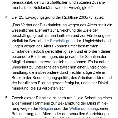
bens­qua­lität, den wirt­schaft­li­chen und so­zia­len Zu­sam­
men­halt, die So­li­da­rität so­wie die Freizügig­keit.“
4
Der 25. Erwägungs­grund der Richt­li­nie 2000/78 lau­tet:
„Das Ver­bot der Dis­kri­mi­nie­rung we­gen des Al­ters stellt ein
we­sent­li­ches Ele­ment zur Er­rei­chung der Zie­le der
beschäfti­gungs­po­li­ti­schen Leit­li­ni­en und zur Förde­rung der
Viel­falt im Be­reich der
Beschäfti­gung
dar. Un­gleich­be­hand­
lun­gen we­gen des Al­ters können un­ter be­stimm­ten
Umständen je­doch ge­recht­fer­tigt sein und er­for­dern da­her
be­son­de­re Be­stim­mun­gen, die je nach der Si­tua­ti­on der
Mit­glied­staa­ten un­ter­schied­lich sein können. Es ist da­her
un­be­dingt zu un­ter­schei­den zwi­schen ei­ner Un­gleich­be­
hand­lung, die ins­be­son­de­re durch rechtmäßige Zie­le im
Be­reich der Beschäfti­gungs­po­li­tik, des Ar­beits­mark­tes und
der be­ruf­li­chen Bil­dung ge­recht­fer­tigt ist, und ei­ner Dis­kri­
mi­nie­rung, die zu ver­bie­ten ist.“
5
Zweck die­ser Richt­li­nie ist nach Art. 1 „die Schaf­fung ei­nes
all­ge­mei­nen Rah­mens zur Bekämp­fung der Dis­kri­mi­nie­
rung we­gen der
Re­li­gi­on
oder der
Welt­an­schau­ung
, ei­ner
Be­hin­de­rung, des Al­ters oder der se­xu­el­len Aus­rich­tung in