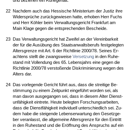
und be­zie­hen ein Ru­he­ge­halt.
22
Nach­dem auch das Hes­si­sche Mi­nis­te­ri­um der Jus­tiz ih­re
Wi­dersprüche zurück­ge­wie­sen hat­te, er­ho­ben Herr Fuchs
und Herr Köhler beim Ver­wal­tungs­ge­richt Frank­furt am
Main Kla­ge ge­gen die ent­spre­chen­den Be­schei­de.
23
Das Ver­wal­tungs­ge­richt hat Zwei­fel an der Ver­ein­bar­keit
der für die Ausübung des Staats­an­walts­be­rufs fest­ge­leg­ten
Al­ters­gren­ze mit Art. 6 der Richt­li­nie 2000/78. Sei­nes Er­
ach­tens stellt die zwangs­wei­se
Ver­set­zung
in den Ru­he­
stand mit Voll­endung des 65. Le­bens­jahrs ei­ne ge­gen die
Richt­li­nie 2000/78 ver­s­toßen­de Dis­kri­mi­nie­rung we­gen des
Al­ters dar.
24
Das vor­le­gen­de Ge­richt führt aus, dass die strei­ti­ge Be­
stim­mung zu ei­nem Zeit­punkt ein­geführt wor­den sei, als
man da­von aus­ge­gan­gen sei, dass in die­sem Al­ter Dienst­
unfähig­keit ein­tre­te. Heu­te be­leg­ten For­schungs­ar­bei­ten,
dass die Dienstfähig­keit in­di­vi­du­ell un­ter­schied­lich sei. Zu­
dem ha­be die stei­gen­de Le­bens­er­war­tung den Ge­setz­ge­
ber ver­an­lasst, die all­ge­mei­ne Al­ters­gren­ze für den Ein­tritt
in den Ru­he­stand und die Eröff­nung des An­spruchs auf ein