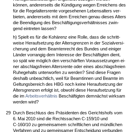
können, an­de­rer­seits die Kündi­gung we­gen Er­rei­chens des
für die Re­gel­al­ters­ren­te vor­ge­se­he­nen Le­bens­al­ters ver­
bie­ten, an­de­rer­seits mit dem Er­rei­chen ge­nau die­ses Al­ters
die Be­en­di­gung des Beschäfti­gungs­verhält­nis­ses zwin­
gend ein­tre­ten las­sen?
h) Spielt es für die Kohärenz ei­ne Rol­le, dass die schritt­
wei­se Her­auf­set­zung der Al­ters­gren­zen in der So­zi­al­ver­si­
che­rung und dem Be­am­ten­recht des Bun­des und ei­ni­ger
Länder vor­ran­gig dem In­ter­es­se der Beschäftig­ten dient,
so spät wie möglich den verschärf­ten Vor­aus­set­zun­gen ei­
ner ab­schlags­frei­en Al­ters­ren­te oder ei­nes ab­schlags­frei­en
Ru­he­ge­halts un­ter­wor­fen zu wer­den? Sind die­se Fra­gen
des­halb un­be­acht­lich, weil für Be­am­tin­nen und Be­am­te im
Gel­tungs­be­reich des HBG noch kei­ne Her­auf­set­zung der
Al­ters­gren­zen er­folgt ist, ob­wohl die­se Her­auf­set­zung für
die im
Ar­beits­verhält­nis
Beschäftig­ten demnächst wirk­sam
wer­den wird?
29
Durch Be­schluss des Präsi­den­ten des Ge­richts­hofs vom
6. Mai 2010 sind die Rechts­sa­chen C‑159/10 und
C‑160/10 zu ge­mein­sa­mem schrift­li­chen und münd­li­chen
Ver­fah­ren und zu ge­mein­sa­mer Ent­schei­dung ver­bun­den