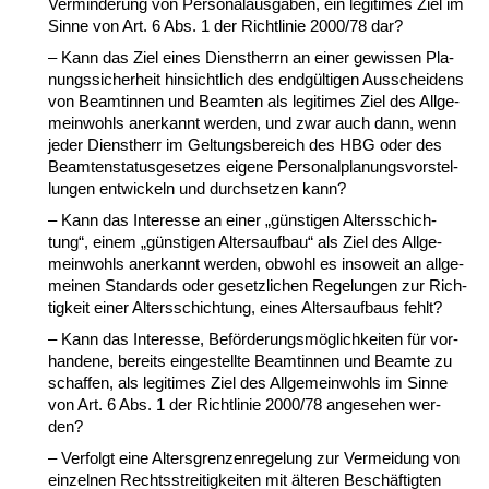
Ver­min­de­rung von Per­so­nal­aus­ga­ben, ein le­gi­ti­mes Ziel im
Sin­ne von Art. 6 Abs. 1 der Richt­li­nie 2000/78 dar?
– Kann das Ziel ei­nes Dienst­herrn an ei­ner ge­wis­sen Pla­
nungs­si­cher­heit hin­sicht­lich des endgülti­gen Aus­schei­dens
von Be­am­tin­nen und Be­am­ten als le­gi­ti­mes Ziel des All­ge­
mein­wohls an­er­kannt wer­den, und zwar auch dann, wenn
je­der Dienst­herr im Gel­tungs­be­reich des HBG oder des
Be­am­ten­sta­tus­ge­set­zes ei­ge­ne Per­so­nal­pla­nungs­vor­stel­
lun­gen ent­wi­ckeln und durch­set­zen kann?
– Kann das In­ter­es­se an ei­ner „güns­ti­gen Al­ters­schich­
tung“, ei­nem „güns­ti­gen Al­ters­auf­bau“ als Ziel des All­ge­
mein­wohls an­er­kannt wer­den, ob­wohl es in­so­weit an all­ge­
mei­nen Stan­dards oder ge­setz­li­chen Re­ge­lun­gen zur Rich­
tig­keit ei­ner Al­ters­schich­tung, ei­nes Al­ters­auf­baus fehlt?
– Kann das In­ter­es­se, Beförde­rungsmöglich­kei­ten für vor­
han­de­ne, be­reits ein­ge­stell­te Be­am­tin­nen und Be­am­te zu
schaf­fen, als le­gi­ti­mes Ziel des All­ge­mein­wohls im Sin­ne
von Art. 6 Abs. 1 der Richt­li­nie 2000/78 an­ge­se­hen wer­
den?
– Ver­folgt ei­ne Al­ters­gren­zen­re­ge­lung zur Ver­mei­dung von
ein­zel­nen Rechts­strei­tig­kei­ten mit älte­ren Beschäftig­ten