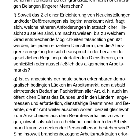
gen Be­lan­gen jünge­rer Men­schen?
f) So­weit das Ziel ei­ner Er­leich­te­rung von Neu­ein­stel­lun­gen
und/oder Beförde­run­gen als le­gi­tim an­er­kannt wird, fragt
sich, wel­che nähe­ren An­for­de­run­gen in tatsäch­li­cher Hin­
sicht zu stel­len sind, um nach­zu­wei­sen, bis zu wel­chem
Grad ent­spre­chen­de Möglich­kei­ten tatsächlich ge­nutzt
wer­den, bei je­dem ein­zel­nen Dienst­herrn, der die Al­ters­
gren­zen­re­ge­lung für sich be­an­sprucht oder bei al­len der
ge­setz­li­chen Re­ge­lung un­ter­fal­len­den Dienst­her­ren, ein­
sch­ließlich oder aus­sch­ließlich des all­ge­mei­nen Ar­beits­
markts?
g) Ist es an­ge­sichts der heu­te schon er­kenn­ba­ren de­mo­
gra­fisch be­ding­ten Lücken im Ar­beits­markt, dem als­bald
ein­tre­ten­den Be­darf an Fach­kräften al­ler Art, d. h. auch im
öffent­li­chen Dienst des Bun­des und in den Ländern, an­ge­
mes­sen und er­for­der­lich, dienstfähi­ge Be­am­tin­nen und Be­
am­te, die ihr Amt wei­ter ausüben wol­len, der­zeit gleich­wohl
zum Aus­schei­den aus dem Be­am­ten­verhält­nis zu zwin­
gen, ob­wohl als­bald ein er­heb­li­cher und durch den Ar­beits­
markt kaum zu de­cken­der Per­so­nal­be­darf be­ste­hen wird?
Sind in­so­weit bran­chen­be­zo­ge­ne Ar­beits­markt­da­ten er­for­