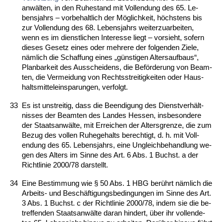
anwälten, in den Ru­he­stand mit Voll­endung des 65. Le­
bens­jahrs – vor­be­halt­lich der Möglich­keit, höchs­tens bis
zur Voll­endung des 68. Le­bens­jahrs wei­ter­zu­ar­bei­ten,
wenn es im dienst­li­chen In­ter­es­se liegt – vor­sieht, so­fern
die­ses Ge­setz ei­nes oder meh­re­re der fol­gen­den Zie­le,
nämlich die Schaf­fung ei­nes „güns­ti­gen Al­ters­auf­baus“,
Plan­bar­keit des Aus­schei­dens, die Beförde­rung von Be­am­
ten, die Ver­mei­dung von Rechts­strei­tig­kei­ten oder Haus­
halts­mit­tel­ein­spa­run­gen, ver­folgt.
33
Es ist un­strei­tig, dass die Be­en­di­gung des Dienst­verhält­
nis­ses der Be­am­ten des Lan­des Hes­sen, ins­be­son­de­re
der Staats­anwälte, mit Er­rei­chen der Al­ters­gren­ze, die zum
Be­zug des vol­len Ru­he­ge­halts be­rech­tigt, d. h. mit Voll­
endung des 65. Le­bens­jahrs, ei­ne Un­gleich­be­hand­lung we­
gen des Al­ters im Sin­ne des Art. 6 Abs. 1 Buchst. a der
Richt­li­nie 2000/78 dar­stellt.
34
Ei­ne Be­stim­mung wie § 50 Abs. 1 HBG berührt nämlich die
Ar­beits- und Beschäfti­gungs­be­din­gun­gen im Sin­ne des Art.
3 Abs. 1 Buchst. c der Richt­li­nie 2000/78, in­dem sie die be­
tref­fen­den Staats­anwälte dar­an hin­dert, über ihr voll­ende­