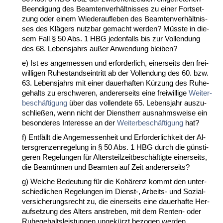
Be­en­di­gung des Be­am­ten­verhält­nis­ses zu ei­ner Fort­set­
zung oder ei­nem Wie­der­auf­le­ben des Be­am­ten­verhält­nis­
ses des Klägers nutz­bar ge­macht wer­den? Müss­te in die­
sem Fall § 50 Abs. 1 HBG je­den­falls bis zur Voll­endung
des 68. Le­bens­jahrs außer An­wen­dung blei­ben?
e) Ist es an­ge­mes­sen und er­for­der­lich, ei­ner­seits den frei­
wil­li­gen Ru­he­stand­s­ein­tritt ab der Voll­endung des 60. bzw.
63. Le­bens­jahrs mit ei­ner dau­er­haf­ten Kürzung des Ru­he­
ge­halts zu er­schwe­ren, an­de­rer­seits ei­ne frei­wil­li­ge
Wei­ter­
beschäfti­gung
über das voll­ende­te 65. Le­bens­jahr aus­zu­
sch­ließen, wenn nicht der Dienst­herr aus­nahms­wei­se ein
be­son­de­res In­ter­es­se an der
Wei­ter­beschäfti­gung
hat?
f) Entfällt die An­ge­mes­sen­heit und Er­for­der­lich­keit der Al­
ters­gren­zen­re­ge­lung in § 50 Abs. 1 HBG durch die güns­ti­
ge­ren Re­ge­lun­gen für Al­ters­teil­zeit­beschäftig­te ei­ner­seits,
die Be­am­tin­nen und Be­am­ten auf Zeit an­de­rer­seits?
g) Wel­che Be­deu­tung für die Kohärenz kommt den un­ter­
schied­li­chen Re­ge­lun­gen im Dienst-, Ar­beits- und So­zi­al­
ver­si­che­rungs­recht zu, die ei­ner­seits ei­ne dau­er­haf­te Her­
auf­set­zung des Al­ters an­stre­ben, mit dem Ren­ten- oder
Ru­he­ge­halts­leis­tun­gen un­gekürzt be­zo­gen wer­den