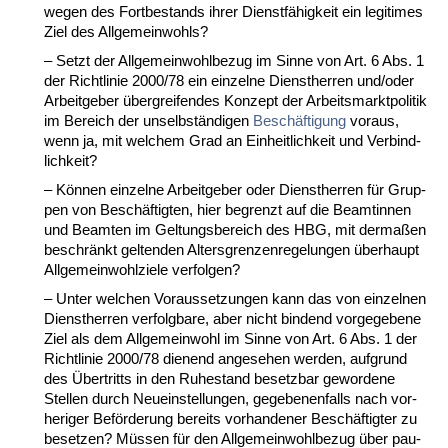
we­gen des Fort­be­stands ih­rer Dienstfähig­keit ein le­gi­ti­mes
Ziel des All­ge­mein­wohls?
– Setzt der All­ge­mein­wohl­be­zug im Sin­ne von Art. 6 Abs. 1
der Richt­li­nie 2000/78 ein ein­zel­ne Dienst­her­ren und/oder
Ar­beit­ge­ber überg­rei­fen­des Kon­zept der Ar­beits­markt­po­li­tik
im Be­reich der un­selbständi­gen
Beschäfti­gung
vor­aus,
wenn ja, mit wel­chem Grad an Ein­heit­lich­keit und Ver­bind­
lich­keit?
– Können ein­zel­ne Ar­beit­ge­ber oder Dienst­her­ren für Grup­
pen von Beschäftig­ten, hier be­grenzt auf die Be­am­tin­nen
und Be­am­ten im Gel­tungs­be­reich des HBG, mit der­maßen
be­schränkt gel­ten­den Al­ters­gren­zen­re­ge­lun­gen über­haupt
All­ge­mein­wohl­zie­le ver­fol­gen?
– Un­ter wel­chen Vor­aus­set­zun­gen kann das von ein­zel­nen
Dienst­her­ren ver­folg­ba­re, aber nicht bin­dend vor­ge­ge­be­ne
Ziel als dem All­ge­mein­wohl im Sin­ne von Art. 6 Abs. 1 der
Richt­li­nie 2000/78 die­nend an­ge­se­hen wer­den, auf­grund
des Über­tritts in den Ru­he­stand be­setz­bar ge­wor­de­ne
Stel­len durch Neu­ein­stel­lun­gen, ge­ge­be­nen­falls nach vor­
he­ri­ger Beförde­rung be­reits vor­han­de­ner Beschäftig­ter zu
be­set­zen? Müssen für den All­ge­mein­wohl­be­zug über pau­