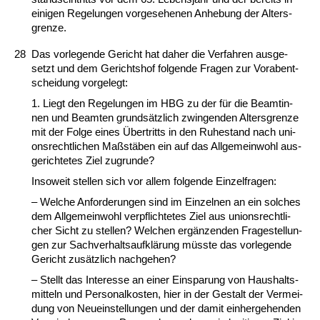
ei­ni­gen Re­ge­lun­gen vor­ge­se­he­nen An­he­bung der Al­ters­
gren­ze.
28
Das vor­le­gen­de Ge­richt hat da­her die Ver­fah­ren aus­ge­
setzt und dem Ge­richts­hof fol­gen­de Fra­gen zur Vor­ab­ent­
schei­dung vor­ge­legt:
1. Liegt den Re­ge­lun­gen im HBG zu der für die Be­am­tin­
nen und Be­am­ten grundsätz­lich zwin­gen­den Al­ters­gren­ze
mit der Fol­ge ei­nes Über­tritts in den Ru­he­stand nach uni­
ons­recht­li­chen Maßstäben ein auf das All­ge­mein­wohl aus­
ge­rich­te­tes Ziel zu­grun­de?
In­so­weit stel­len sich vor al­lem fol­gen­de Ein­zel­fra­gen:
– Wel­che An­for­de­run­gen sind im Ein­zel­nen an ein sol­ches
dem All­ge­mein­wohl ver­pflich­te­tes Ziel aus uni­ons­recht­li­
cher Sicht zu stel­len? Wel­chen ergänzen­den Fra­ge­stel­lun­
gen zur Sach­ver­halts­aufklärung müss­te das vor­le­gen­de
Ge­richt zusätz­lich nach­ge­hen?
– Stellt das In­ter­es­se an ei­ner Ein­spa­rung von Haus­halts­
mit­teln und Per­so­nal­kos­ten, hier in der Ge­stalt der Ver­mei­
dung von Neu­ein­stel­lun­gen und der da­mit ein­her­ge­hen­den