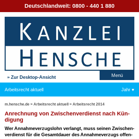
Deutschlandweit:
0800 - 440 1 880
Menü
» Zur Desktop-Ansicht
Arbeitsrecht aktuell
Jahr
m.hensche.de
>
Arbeitsrecht aktuell
>
Arbeitsrecht 2014
An­rech­nung von Zwi­schen­ver­dienst nach Kün­
di­gung
Wer An­nah­me­ver­zugs­lohn ver­langt, muss sei­nen Zwi­schen­
ver­dienst für die Ge­samt­dau­er des An­nah­me­ver­zugs of­fen­