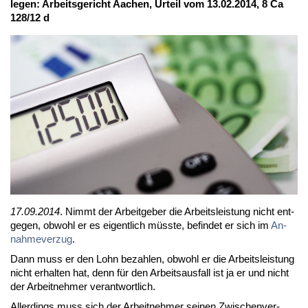
le­gen: Ar­beits­ge­richt Aa­chen, Ur­teil vom 13.02.2014, 8 Ca
128/12 d
17.09.2014
. Nimmt der Ar­beit­ge­ber die Ar­beits­leis­tung nicht ent­
ge­gen, ob­wohl er es ei­gent­lich müss­te, be­fin­det er sich im
An­
nah­me­ver­zug
.
Dann muss er den Lohn be­zah­len, ob­wohl er die Ar­beits­leis­tung
nicht er­hal­ten hat, denn für den Ar­beits­aus­fall ist ja er und nicht
der Ar­beit­neh­mer ver­ant­wort­lich.
Al­ler­dings muss sich der Ar­beit­neh­mer sei­nen Zwi­schen­ver­