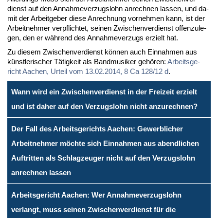
dienst auf den An­nah­me­ver­zugs­lohn an­rech­nen las­sen, und da­
mit der Ar­beit­ge­ber die­se An­rech­nung vor­neh­men kann, ist der
Ar­beit­neh­mer ver­pflich­tet, sei­nen Zwi­schen­ver­dienst of­fen­zu­le­
gen, den er wäh­rend des An­nah­me­ver­zugs er­zielt hat.
Zu die­sem Zwi­schen­ver­dienst kön­nen auch Ein­nah­men aus
künst­le­ri­scher Tä­tig­keit als Band­mu­si­ker ge­hö­ren:
Ar­beits­ge­
richt Aa­chen, Ur­teil vom 13.02.2014, 8 Ca 128/12 d
.
Wann wird ein Zwischenverdienst in der Freizeit erzielt
und ist daher auf den Verzugslohn nicht anzurechnen?
Der Fall des Arbeitsgerichts Aachen: Gewerblicher
Arbeitnehmer möchte sich Einnahmen aus abendlichen
Auftritten als Schlagzeuger nicht auf den Verzugslohn
anrechnen lassen
Arbeitsgericht Aachen: Wer Annahmeverzugslohn
verlangt, muss seinen Zwischenverdienst für die