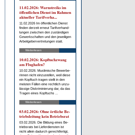
11.02.2026: Warn­streiks im
öf­fent­li­chen Dienst im Rah­men
ak­tu­el­ler Ta­rif­ver­ha...
11.02.2026 Im öf­fent­li­chen Dienst
fin­den der­zeit er­neut Ta­rif­ver­hand­
lun­gen zwi­schen den zu­stän­di­gen
Ge­werk­schaf­ten und den je­wei­li­gen
Ar­beit­ge­ber­ver­tre­tun­gen statt.
Weiterlesen
10.02.2026: Kopf­tuch­zwang
am Flug­ha­fen?
10.02.2026. Mus­li­mi­sche Be­wer­be­
rin­nen nicht ein­zu­stel­len, weil die­se
ein Kopf­tuch tra­gen stellt in den
meis­ten Fäl­len ei­ne recht­lich un­zu­
läs­si­ge Dis­kri­mi­nie­rung dar, da das
Tra­gen ei­nes Kopf­tuchs ...
Weiterlesen
03.02.2026: Oh­ne ört­li­che Be­
triebs­lei­tung kein Be­triebs­rat
03.02.2026. Die Bil­dung ei­nes Be­
triebs­rats bei Lie­fer­diens­ten ist
nicht al­lein da­durch ge­recht­fer­tigt,