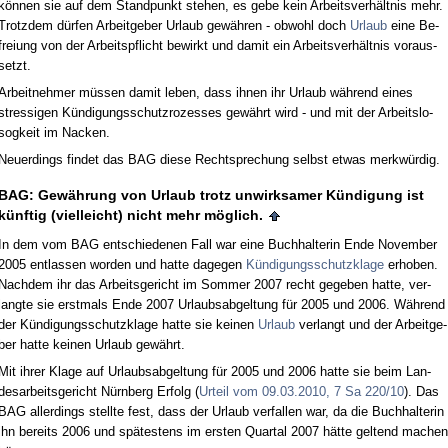
können sie auf dem Stand­punkt ste­hen, es ge­be kein Ar­beits­verhält­nis mehr.
Trotz­dem dürfen Ar­beit­ge­ber Ur­laub gewähren - ob­wohl doch
Ur­laub
ei­ne Be­
frei­ung von der Ar­beits­pflicht be­wirkt und da­mit ein Ar­beits­verhält­nis vor­aus­
setzt.
Ar­beit­neh­mer müssen da­mit le­ben, dass ih­nen ihr Ur­laub während ei­nes
stres­si­gen Kündi­gungs­schutz­ro­zes­ses gewährt wird - und mit der Ar­beits­lo­
sog­keit im Na­cken.
Neu­er­dings fin­det das BAG die­se Recht­spre­chung selbst et­was merkwürdig.
BAG: Gewährung von Ur­laub trotz un­wirk­sa­mer Kündi­gung ist
künf­tig (viel­leicht) nicht mehr möglich.
In dem vom BAG ent­schie­de­nen Fall war ei­ne Buch­hal­te­rin En­de No­vem­ber
2005 ent­las­sen wor­den und hat­te da­ge­gen
Kündi­gungs­schutz­kla­ge
er­ho­ben.
Nach­dem ihr das Ar­beits­ge­richt im Som­mer 2007 recht ge­ge­ben hat­te, ver­
lang­te sie erst­mals En­de 2007 Ur­laubs­ab­gel­tung für 2005 und 2006. Während
der Kündi­gungs­schutz­kla­ge hat­te sie kei­nen
Ur­laub
ver­langt und der Ar­beit­ge­
ber hat­te kei­nen Ur­laub gewährt.
Mit ih­rer Kla­ge auf Ur­laubs­ab­gel­tung für 2005 und 2006 hat­te sie beim Lan­
des­ar­beits­ge­richt Nürn­berg Er­folg (
Ur­teil vom 09.03.2010, 7 Sa 220/10
). Das
BAG al­ler­dings stell­te fest, dass der Ur­laub ver­fal­len war, da die Buch­hal­te­rin
ihn be­reits 2006 und spätes­tens im ers­ten Quar­tal 2007 hätte gel­tend ma­chen