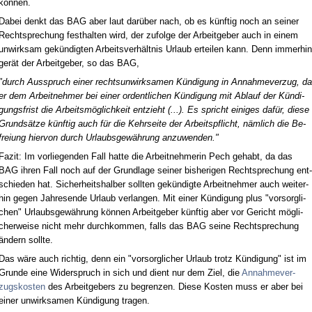
können.
Da­bei denkt das BAG aber laut darüber nach, ob es künf­tig noch an sei­ner
Recht­spre­chung fest­hal­ten wird, der zu­fol­ge der Ar­beit­ge­ber auch in ei­nem
un­wirk­sam gekündig­ten Ar­beits­verhält­nis Ur­laub er­tei­len kann. Denn im­mer­hin
gerät der Ar­beit­ge­ber, so das BAG,
"durch Aus­spruch ei­ner rechts­un­wirk­sa­men Kündi­gung in An­nah­me­ver­zug, da
er dem Ar­beit­neh­mer bei ei­ner or­dent­li­chen Kündi­gung mit Ab­lauf der Kündi­
gungs­frist die Ar­beitsmöglich­keit ent­zieht (...). Es spricht ei­ni­ges dafür, die­se
Grundsätze künf­tig auch für die Kehr­sei­te der Ar­beits­pflicht, nämlich die Be­
frei­ung hier­von durch Ur­laubs­gewährung an­zu­wen­den."
Fa­zit: Im vor­lie­gen­den Fall hat­te die Ar­beit­neh­me­rin Pech ge­habt, da das
BAG ih­ren Fall noch auf der Grund­la­ge sei­ner bis­he­ri­gen Recht­spre­chung ent­
schie­den hat. Si­cher­heits­hal­ber soll­ten gekündig­te Ar­beit­neh­mer auch wei­ter­
hin ge­gen Jah­res­en­de Ur­laub ver­lan­gen. Mit ei­ner Kündi­gung plus "vor­sorg­li­
chen" Ur­laubs­gewährung können Ar­beit­ge­ber künf­tig aber vor Ge­richt mögli­
cher­wei­se nicht mehr durch­kom­men, falls das BAG sei­ne Recht­spre­chung
ändern soll­te.
Das wäre auch rich­tig, denn ein "vor­sorg­li­cher Ur­laub trotz Kündi­gung" ist im
Grun­de ei­ne Wi­der­spruch in sich und dient nur dem Ziel, die
An­nah­me­ver­
zugs­kos­ten
des Ar­beit­ge­bers zu be­gren­zen. Die­se Kos­ten muss er aber bei
ei­ner un­wirk­sa­men Kündi­gung tra­gen.