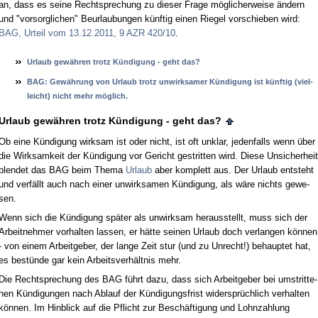
an, dass es sei­ne Recht­spre­chung zu die­ser Fra­ge mög­li­cher­wei­se än­dern
und "vor­sorg­li­chen" Be­ur­lau­bun­gen künf­tig ei­nen Rie­gel vor­schie­ben wird:
BAG, Ur­teil vom 13.12.2011, 9 AZR 420/10
.
Ur­laub gewähren trotz Kündi­gung - geht das?
BAG: Gewährung von Ur­laub trotz un­wirk­sa­mer Kündi­gung ist künf­tig (viel­
leicht) nicht mehr möglich.
Ur­laub gewähren trotz Kündi­gung - geht das?
Ob ei­ne Kündi­gung wirk­sam ist oder nicht, ist oft un­klar, je­den­falls wenn über
die Wirk­sam­keit der Kündi­gung vor Ge­richt ge­strit­ten wird. Die­se Un­si­cher­heit
blen­det das BAG beim The­ma
Ur­laub
aber kom­plett aus. Der Ur­laub ent­steht
und verfällt auch nach ei­ner un­wirk­sa­men Kündi­gung, als wäre nichts ge­we­
sen.
Wenn sich die Kündi­gung später als un­wirk­sam her­aus­stellt, muss sich der
Ar­beit­neh­mer vor­hal­ten las­sen, er hätte sei­nen Ur­laub doch ver­lan­gen können
- von ei­nem Ar­beit­ge­ber, der lan­ge Zeit stur (und zu Un­recht!) be­haup­tet hat,
es bestünde gar kein Ar­beits­verhält­nis mehr.
Die Recht­spre­chung des BAG führt da­zu, dass sich Ar­beit­ge­ber bei um­strit­te­
nen Kündi­gun­gen nach Ab­lauf der Kündi­gungs­frist wi­dersprüchlich ver­hal­ten
können. Im Hin­blick auf die Pflicht zur Beschäfti­gung und Lohn­zah­lung