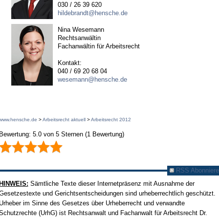
030 / 26 39 620
hildebrandt@hensche.de
Nina Wesemann
Rechtsanwältin
Fachanwältin für Arbeitsrecht
Kontakt:
040 / 69 20 68 04
wesemann@hensche.de
www.hensche.de
>
Arbeitsrecht aktuell
>
Arbeitsrecht 2012
Bewertung:
5.0
von
5
Sternen
(
1
Bewertung)
RSS Abonniere
HINWEIS:
Sämtliche Texte dieser Internetpräsenz mit Ausnahme der
Gesetzestexte und Gerichtsentscheidungen sind urheberrechtlich geschützt.
Urheber im Sinne des Gesetzes über Urheberrecht und verwandte
Schutzrechte (UrhG) ist Rechtsanwalt und Fachanwalt für Arbeitsrecht Dr.