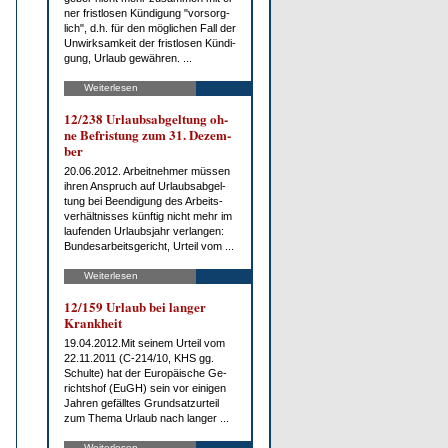
ner frist­lo­sen Kün­di­gung "vor­sorg­
lich", d.h. für den mög­li­chen Fall der
Un­wirk­sam­keit der frist­lo­sen Kün­di­
gung, Ur­laub ge­wäh­ren. ...
Weiterlesen
12/238 Ur­laubs­ab­gel­tung oh­
ne Be­fris­tung zum 31. De­zem­
ber
20.06.2012. Ar­beit­neh­mer müs­sen
ih­ren An­spruch auf Ur­laubs­ab­gel­
tung bei Be­en­di­gung des Ar­beits­
ver­hält­nis­ses künf­tig nicht mehr im
lau­fen­den Ur­laubs­jahr ver­lan­gen:
Bun­des­ar­beits­ge­richt, Ur­teil vom ...
Weiterlesen
12/159 Ur­laub bei lan­ger
Krank­heit
19.04.2012.Mit sei­nem Ur­teil vom
22.11.2011 (C-214/10, KHS gg.
Schul­te) hat der Eu­ro­päi­sche Ge­
richts­hof (EuGH) sein vor ei­ni­gen
Jah­ren ge­fäll­tes Grund­satz­ur­teil
zum The­ma Ur­laub nach lan­ger ...
Weiterlesen