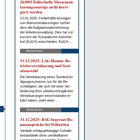
26/003 Feh­ler­haf­te Mas­sen­ent­
las­sungs­an­zei­ge nicht kor­ri­
giert wer­den
13.01.2026. Feh­ler­haf­te An­zei­gen
von Mas­sen­ent­las­sun­gen ver­hin­
dern die Auf­ga­ben­wahr­neh­mung
der Ar­beits­ver­wal­tung. Dies hat vor
kur­zem der Eu­ro­päi­sche Ge­richts­
hof (EuGH) ent­schie­den: EuGH, ...
Weiterlesen
31.12.2025: LAG Hamm: Be­
triebs­ver­ein­ba­rung und So­zi­
al­aus­wahl
Die Ver­ein­ba­rung ei­nes Son­der­kün­
di­gungs­schut­zes nur für die Be­
schäf­tig­ten, die sich mit ei­ner Ver­
än­de­rung ih­rer ar­beits­ver­trag­li­chen
Ver­ein­ba­run­gen ein­ver­stan­den er­
klärt ha­ben, steht ei­ner ...
n
Weiterlesen
31.12.2025: BAG be­grenzt Bo­
nus­an­sprü­che bei Fehl­zei­ten
Va­ria­ble er­folgs­ab­hän­gi­ge Ge­halts­
be­stand­tei­le oh­ne un­mit­tel­ba­ren