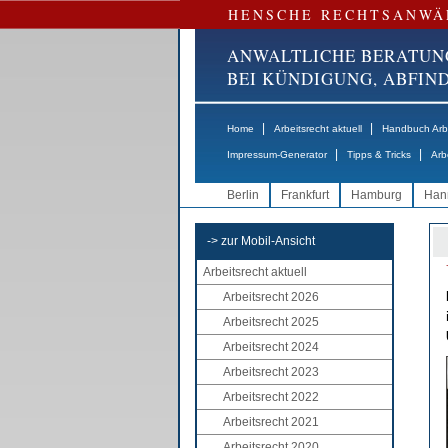
HENSCHE RECHTSANWÄ
ANWALTLICHE BERATUN
BEI KÜNDIGUNG, ABFI
|
|
Home
Arbeitsrecht aktuell
Handbuch Arbe
|
|
Impressum-Generator
Tipps & Tricks
Arb
Berlin
Frankfurt
Hamburg
Han
-> zur Mobil-Ansicht
Arbeitsrecht aktuell
Arbeitsrecht 2026
Arbeitsrecht 2025
Arbeitsrecht 2024
Arbeitsrecht 2023
Arbeitsrecht 2022
Arbeitsrecht 2021
Arbeitsrecht 2020