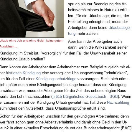
spruch bis zur Be­en­di­gung des Ar­
beits­ver­hält­nis­ses in Na­tur zu er­fül­
len. Für die Ur­laubs­ta­ge, die mit der
Frei­stel­lung er­le­digt sind, muss der
Ar­beit­ge­ber dann kei­ne
Ur­laubs­ab­gel­
tung
mehr zah­len.
Ur­laub oh­ne Job und oh­ne Geld - kei­ne gu­ten
Aber kann der Ar­beit­ge­ber auch
Aus­sich­ten...
dann, wenn die Wirk­sam­keit sei­ner
Kün­di­gung im Streit ist, "vor­sorg­lich" für den Fall der Un­wirk­sam­keit sei­ner
Kün­di­gung Ur­laub er­tei­len?
Dann könn­te der Ar­beit­ge­ber dem Ar­beit­neh­mer zum Bei­spiel zu­gleich mit ei­
ner
frist­lo­sen Kün­di­gung
ei­ne vor­sorg­li­che Ur­laubs­ge­wäh­rung "rein­drü­cken",
um für den Fall ei­ner
Kün­di­gungs­schutz­kla­ge
vor­zu­sor­gen: Stellt sich näm­
lich spä­ter durch ei­ne Kün­di­gungs­schutz­kla­ge her­aus, dass die Kün­di­gung
un­wirk­sam war, muss der Ar­beit­ge­ber für die Zeit des un­be­rech­tig­ten Raus­
wurfs den Lohn nach­be­zah­len (
§ 615 Bür­ger­li­ches Ge­setz­buch - BGB
). Wenn
er zu­sam­men mit der Kün­di­gung Ur­laub ge­währt hat, hat die­se
Nach­zah­lung
zu­min­dest den Nutz­ef­fekt, dass Ur­laubs­an­sprü­che er­füllt sind.
Schön für den Ar­beit­ge­ber, un­schön für den ge­kün­dig­ten Ar­beit­neh­mer, denn
wer fährt schon gern oh­ne Ar­beits­ver­hält­nis und da­mit oh­ne Geld in den Ur­
laub? In ei­ner ak­tu­el­len Ent­schei­dung deu­tet das Bun­des­ar­beits­ge­richt (BAG)