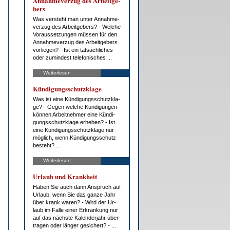
An­nah­me­ver­zug des Ar­beit­ge­
bers
Was ver­steht man un­ter An­nah­me­
ver­zug des Ar­beit­ge­bers? - Wel­che
Vor­aus­set­zun­gen müs­sen für den
An­nah­me­ver­zug des Ar­beit­ge­bers
vor­lie­gen? - Ist ein tat­säch­li­ches
oder zu­min­dest te­le­fo­ni­sches ...
Weiterlesen
Kün­di­gungs­schutz­kla­ge
Was ist ei­ne Kün­di­gungs­schutz­kla­
ge? - Ge­gen wel­che Kün­di­gun­gen
kön­nen Ar­beit­neh­mer ei­ne Kün­di­
gungs­schutz­kla­ge er­he­ben? - Ist
ei­ne Kün­di­gungs­schutz­kla­ge nur
mög­lich, wenn Kün­di­gungs­schutz
be­steht? ...
Weiterlesen
Ur­laub und Krank­heit
Ha­ben Sie auch dann An­spruch auf
Ur­laub, wenn Sie das gan­ze Jahr
über krank wa­ren? - Wird der Ur­
laub im Fal­le ei­ner Er­kran­kung nur
auf das nächs­te Ka­len­der­jahr über­
tra­gen oder län­ger ge­si­chert? - ...