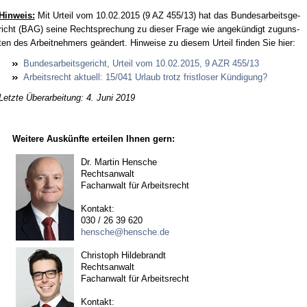
Hin­weis:
Mit Ur­teil vom 10.02.2015 (9 AZ 455/13) hat das Bun­des­ar­beits­ge­
richt (BAG) sei­ne Recht­spre­chung zu die­ser Fra­ge wie an­gekündigt zu­guns­
ten des Ar­beit­neh­mers geändert. Hin­wei­se zu die­sem Ur­teil fin­den Sie hier:
Bun­des­ar­beits­ge­richt, Ur­teil vom 10.02.2015, 9 AZR 455/13
Ar­beits­recht ak­tu­ell: 15/041 Ur­laub trotz frist­lo­ser Kündi­gung?
Letzte Überarbeitung: 4. Juni 2019
Weitere Auskünfte erteilen Ihnen gern:
Dr. Martin Hensche
Rechtsanwalt
Fachanwalt für Arbeitsrecht
Kontakt:
030 / 26 39 620
hensche@hensche.de
Christoph Hildebrandt
Rechtsanwalt
Fachanwalt für Arbeitsrecht
Kontakt: