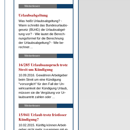
Weiterlesen
Ur­laubs­ab­gel­tung
Was heißt Ur­laubs­ab­gel­tung? -
Wann schreibt das Bun­des­ur­laubs­
ge­setz (BUrlG) die Ur­laubs­ab­gel­
tung vor? - Wie lau­tet die Be­rech­
nungs­for­mel für die Be­rech­nung
der Ur­laubs­ab­gel­tung? - Wie be­
rech­net ...
Weiterlesen
16/285 Ur­laubs­an­spruch trotz
Streit um Kün­di­gung
10.09.2016. Ge­wäh­ren Ar­beit­ge­ber
beim Streit um ei­ne Kün­di­gung
"vor­sorg­lich" für den Fall der Un­
wirk­sam­keit der Kün­di­gung Ur­laub,
müs­sen sie die Ver­gü­tung vor Ur­
laubs­an­tritt zah­len oder ...
Weiterlesen
15/041 Ur­laub trotz frist­lo­ser
Kün­di­gung?
10.02.2015. Künf­tig kön­nen Ar­beit­
ge­ber nicht mehr zu­sam­men mit ei­