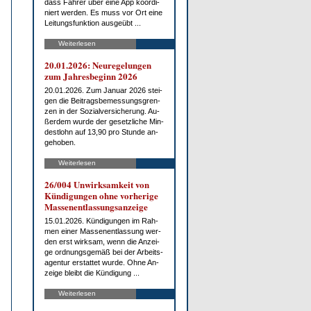
dass Fah­rer über ei­ne App ko­or­di­
niert wer­den. Es muss vor Ort ei­ne
Lei­tungs­funk­ti­on aus­ge­übt ...
Weiterlesen
20.01.2026: Neu­re­ge­lun­gen
zum Jah­res­be­ginn 2026
20.01.2026. Zum Ja­nu­ar 2026 stei­
gen die Bei­trags­be­mes­sungs­gren­
zen in der So­zi­al­ver­si­che­rung. Au­
ßer­dem wur­de der ge­setz­li­che Min­
dest­lohn auf 13,90 pro St­un­de an­
ge­ho­ben.
Weiterlesen
26/004 Un­wirk­sam­keit von
Kün­di­gun­gen oh­ne vor­he­ri­ge
Mas­sen­ent­las­sungs­an­zei­ge
15.01.2026. Kün­di­gun­gen im Rah­
men ei­ner Mas­sen­ent­las­sung wer­
den erst wirk­sam, wenn die An­zei­
ge ord­nungs­ge­mäß bei der Ar­beits­
agen­tur er­stat­tet wur­de. Oh­ne An­
zei­ge bleibt die Kün­di­gung ...
Weiterlesen