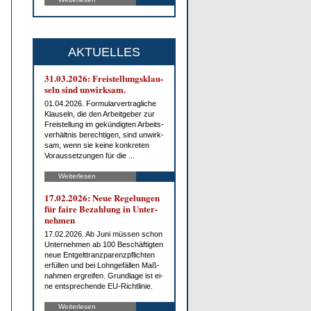
AKTUELLES
31.03.2026: Frei­stel­lungs­klau­
seln sind un­wirk­sam.
01.04.2026. For­mu­lar­ver­trag­li­che
Klau­seln, die den Ar­beit­ge­ber zur
Frei­stel­lung im ge­kün­dig­ten Ar­beits­
ver­hält­nis be­rech­ti­gen, sind un­wirk­
sam, wenn sie kei­ne kon­kre­ten
Vor­aus­set­zun­gen für die ...
Weiterlesen
17.02.2026: Neue Re­ge­lun­gen
für fai­re Be­zah­lung in Un­ter­
neh­men
17.02.2026. Ab Ju­ni müs­sen schon
Un­ter­neh­men ab 100 Be­schäf­tig­ten
neue Ent­gelt­tranz­pa­renz­pflich­ten
er­fül­len und bei Lohn­ge­fäl­len Maß­
nah­men er­grei­fen. Grund­la­ge ist ei­
ne ent­spre­chen­de EU-Richt­li­nie.
Weiterlesen