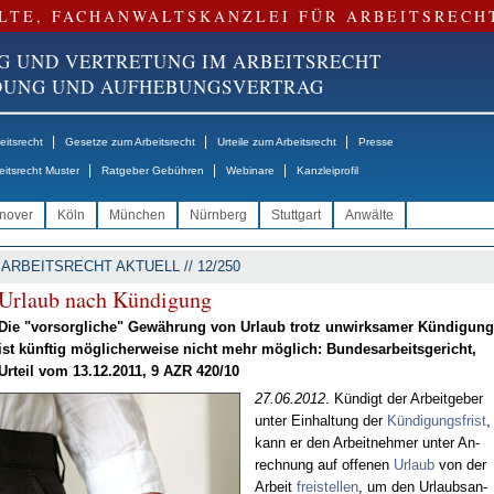
LTE, FACHANWALTSKANZLEI FÜR ARBEITSRECH
G UND VERTRETUNG IM ARBEITSRECHT
NDUNG UND AUFHEBUNGSVERTRAG
|
|
|
itsrecht
Gesetze zum Arbeitsrecht
Urteile zum Arbeitsrecht
Presse
|
|
|
eitsrecht Muster
Ratgeber Gebühren
Webinare
Kanzleiprofil
nover
Köln
München
Nürnberg
Stuttgart
Anwälte
ARBEITSRECHT AKTUELL // 12/250
Ur­laub nach Kün­di­gung
Die "vor­sorg­li­che" Ge­wäh­rung von Ur­laub trotz un­wirk­sa­mer Kün­di­gung
ist künf­tig mög­li­cher­wei­se nicht mehr mög­lich: Bun­des­ar­beits­ge­richt,
Ur­teil vom 13.12.2011, 9 AZR 420/10
27.06.2012
. Kün­digt der Ar­beit­ge­ber
un­ter Ein­hal­tung der
Kün­di­gungs­frist
,
kann er den Ar­beit­neh­mer un­ter An­
rech­nung auf of­fe­nen
Ur­laub
von der
Ar­beit
frei­stel­len
, um den Ur­laubs­an­