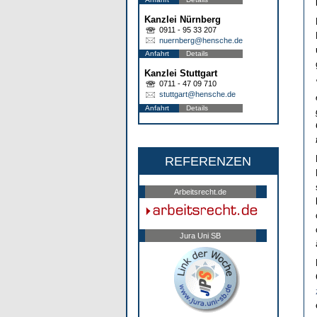
Kanzlei Nürnberg
0911 - 95 33 207
nuernberg@hensche.de
Anfahrt
Details
Kanzlei Stuttgart
0711 - 47 09 710
stuttgart@hensche.de
Anfahrt
Details
REFERENZEN
Arbeitsrecht.de
Jura Uni SB