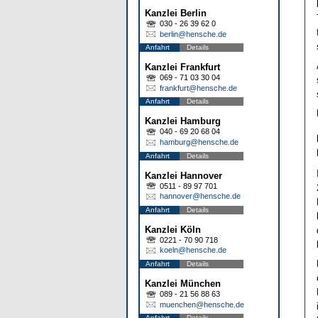
Kanzlei Berlin
030 - 26 39 62 0
berlin@hensche.de
Anfahrt
Details
Kanzlei Frankfurt
069 - 71 03 30 04
frankfurt@hensche.de
Anfahrt
Details
Kanzlei Hamburg
040 - 69 20 68 04
hamburg@hensche.de
Anfahrt
Details
Kanzlei Hannover
0511 - 89 97 701
hannover@hensche.de
Anfahrt
Details
Kanzlei Köln
0221 - 70 90 718
koeln@hensche.de
Anfahrt
Details
Kanzlei München
089 - 21 56 88 63
muenchen@hensche.de
Anfahrt
Details