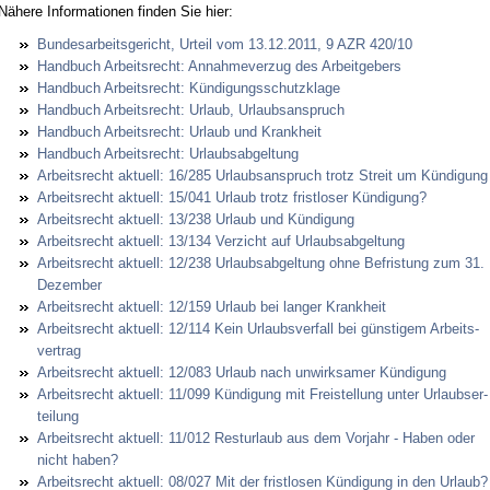
Nähe­re In­for­ma­tio­nen fin­den Sie hier:
Bun­des­ar­beits­ge­richt, Ur­teil vom 13.12.2011, 9 AZR 420/10
Hand­buch Ar­beits­recht: An­nah­me­ver­zug des Ar­beit­ge­bers
Hand­buch Ar­beits­recht: Kündi­gungs­schutz­kla­ge
Hand­buch Ar­beits­recht: Ur­laub, Ur­laubs­an­spruch
Hand­buch Ar­beits­recht: Ur­laub und Krank­heit
Hand­buch Ar­beits­recht: Ur­laubs­ab­gel­tung
Ar­beits­recht ak­tu­ell: 16/285 Ur­laubs­an­spruch trotz Streit um Kündi­gung
Ar­beits­recht ak­tu­ell: 15/041 Ur­laub trotz frist­lo­ser Kündi­gung?
Ar­beits­recht ak­tu­ell: 13/238 Ur­laub und Kündi­gung
Ar­beits­recht ak­tu­ell: 13/134 Ver­zicht auf Ur­laubs­ab­gel­tung
Ar­beits­recht ak­tu­ell: 12/238 Ur­laubs­ab­gel­tung oh­ne Be­fris­tung zum 31.
De­zem­ber
Ar­beits­recht ak­tu­ell: 12/159 Ur­laub bei lan­ger Krank­heit
Ar­beits­recht ak­tu­ell: 12/114 Kein Ur­laubs­ver­fall bei güns­ti­gem Ar­beits­
ver­trag
Ar­beits­recht ak­tu­ell: 12/083 Ur­laub nach un­wirk­sa­mer Kündi­gung
Ar­beits­recht ak­tu­ell: 11/099 Kündi­gung mit Frei­stel­lung un­ter Ur­laubser­
tei­lung
Ar­beits­recht ak­tu­ell: 11/012 Rest­ur­laub aus dem Vor­jahr - Ha­ben oder
nicht ha­ben?
Ar­beits­recht ak­tu­ell: 08/027 Mit der frist­lo­sen Kündi­gung in den Ur­laub?