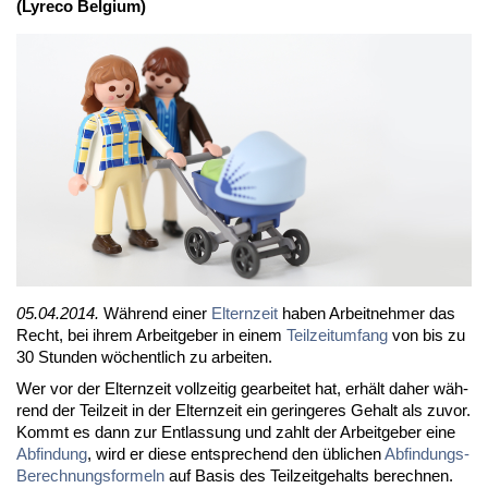
(Ly­re­co Bel­gi­um)
05.04.2014.
Wäh­rend ei­ner
El­tern­zeit
ha­ben Ar­beit­neh­mer das
Recht, bei ih­rem Ar­beit­ge­ber in ei­nem
Teil­zeit­um­fang
von bis zu
30 St­un­den wö­chent­lich zu ar­bei­ten.
Wer vor der El­tern­zeit voll­zei­tig ge­ar­bei­tet hat, er­hält da­her wäh­
rend der Teil­zeit in der El­tern­zeit ein ge­rin­ge­res Ge­halt als zu­vor.
Kommt es dann zur Ent­las­sung und zahlt der Ar­beit­ge­ber ei­ne
Ab­fin­dung
, wird er die­se ent­spre­chend den üb­li­chen
Ab­fin­dungs-
Be­rech­nungs­for­meln
auf Ba­sis des Teil­zeit­ge­halts be­rech­nen.