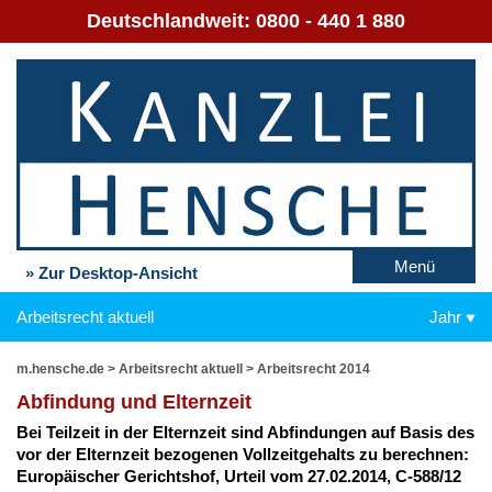
Deutschlandweit:
0800 - 440 1 880
Menü
» Zur Desktop-Ansicht
Arbeitsrecht aktuell
Jahr
m.hensche.de
>
Arbeitsrecht aktuell
>
Arbeitsrecht 2014
Ab­fin­dung und El­tern­zeit
Bei Teil­zeit in der El­tern­zeit sind Ab­fin­dun­gen auf Ba­sis des
vor der El­tern­zeit be­zo­ge­nen Voll­zeit­ge­halts zu be­rech­nen:
Eu­ro­päi­scher Ge­richts­hof, Ur­teil vom 27.02.2014, C-588/12