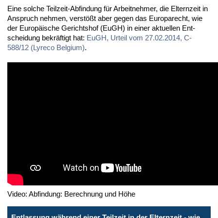
Ei­ne sol­che Teil­zeit-Ab­fin­dung für Ar­beit­neh­mer, die El­tern­zeit in
An­spruch neh­men, ver­stößt aber ge­gen das Eu­ro­pa­recht, wie
der Eu­ro­päi­sche Ge­richts­hof (EuGH) in ei­ner ak­tu­el­len Ent­
schei­dung be­kräf­tigt hat:
EuGH, Ur­teil vom 27.02.2014, C-
588/12 (Ly­re­co Bel­gi­um)
.
Video: Abfindung: Berechnung und Höhe
Entlassung während einer Teilzeit in der Elternzeit - wie