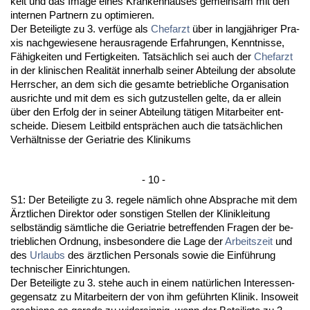
keit und das Image ei­nes Kran­ken­hau­ses ge­mein­sam mit den
in­ter­nen Part­nern zu op­ti­mie­ren.
Der Be­tei­lig­te zu 3. verfüge als
Chef­arzt
über in langjähri­ger Pra­
xis nach­ge­wie­se­ne her­aus­ra­gen­de Er­fah­run­gen, Kennt­nis­se,
Fähig­kei­ten und Fer­tig­kei­ten. Tatsächlich sei auch der
Chef­arzt
in der kli­ni­schen Rea­lität in­ner­halb sei­ner Ab­tei­lung der ab­so­lu­te
Herr­scher, an dem sich die ge­sam­te be­trieb­li­che Or­ga­ni­sa­ti­on
aus­rich­te und mit dem es sich gut­zu­stel­len gel­te, da er al­lein
über den Er­folg der in sei­ner Ab­tei­lung täti­gen Mit­ar­bei­ter ent­
schei­de. Die­sem Leit­bild entsprächen auch die tatsächli­chen
Verhält­nis­se der Ger­ia­trie des Kli­ni­kums
- 10 -
S1: Der Be­tei­lig­te zu 3. re­ge­le nämlich oh­ne Ab­spra­che mit dem
Ärzt­li­chen Di­rek­tor oder sons­ti­gen Stel­len der Kli­nik­lei­tung
selbständig sämt­li­che die Ger­ia­trie be­tref­fen­den Fra­gen der be­
trieb­li­chen Ord­nung, ins­be­son­de­re die La­ge der
Ar­beits­zeit
und
des
Ur­laubs
des ärzt­li­chen Per­so­nals so­wie die Einführung
tech­ni­scher Ein­rich­tun­gen.
Der Be­tei­lig­te zu 3. ste­he auch in ei­nem natürli­chen In­ter­es­sen­
ge­gen­satz zu Mit­ar­bei­tern der von ihm geführ­ten Kli­nik. In­so­weit