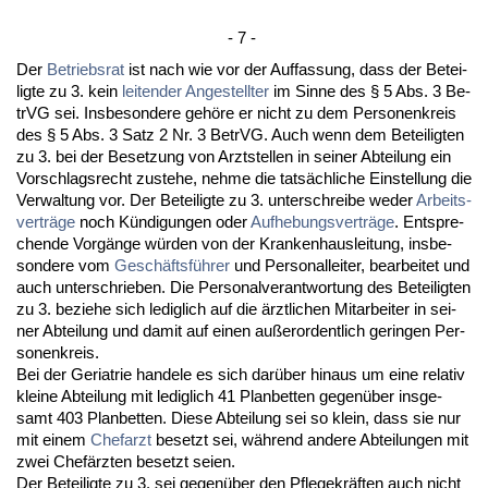
- 7 -
Der
Be­triebs­rat
ist nach wie vor der Auf­fas­sung, dass der Be­tei­
lig­te zu 3. kein
lei­ten­der An­ge­stell­ter
im Sin­ne des § 5 Abs. 3 Be­
trVG sei. Ins­be­son­de­re gehöre er nicht zu dem Per­so­nen­kreis
des § 5 Abs. 3 Satz 2 Nr. 3 Be­trVG. Auch wenn dem Be­tei­lig­ten
zu 3. bei der Be­set­zung von Arzt­stel­len in sei­ner Ab­tei­lung ein
Vor­schlags­recht zu­ste­he, neh­me die tatsächli­che Ein­stel­lung die
Ver­wal­tung vor. Der Be­tei­lig­te zu 3. un­ter­schrei­be we­der
Ar­beits­
verträge
noch Kündi­gun­gen oder
Auf­he­bungs­verträge
. Ent­spre­
chen­de Vorgänge würden von der Kran­ken­haus­lei­tung, ins­be­
son­de­re vom
Geschäftsführer
und Per­so­nal­lei­ter, be­ar­bei­tet und
auch un­ter­schrie­ben. Die Per­so­nal­ver­ant­wor­tung des Be­tei­lig­ten
zu 3. be­zie­he sich le­dig­lich auf die ärzt­li­chen Mit­ar­bei­ter in sei­
ner Ab­tei­lung und da­mit auf ei­nen außer­or­dent­lich ge­rin­gen Per­
so­nen­kreis.
Bei der Ger­ia­trie han­de­le es sich darüber hin­aus um ei­ne re­la­tiv
klei­ne Ab­tei­lung mit le­dig­lich 41 Plan­bet­ten ge­genüber ins­ge­
samt 403 Plan­bet­ten. Die­se Ab­tei­lung sei so klein, dass sie nur
mit ei­nem
Chef­arzt
be­setzt sei, während an­de­re Ab­tei­lun­gen mit
zwei Chefärz­ten be­setzt sei­en.
Der Be­tei­lig­te zu 3. sei ge­genüber den Pfle­ge­kräften auch nicht