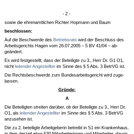
- 2 -
so­wie die eh­ren­amt­li­chen Rich­ter Hop­mann und Baum
be­schlos­sen:
Auf die Be­schwer­de des
Be­triebs­rats
wird der Be­schluss des
Ar­beits­ge­richts Ha­gen vom 26.07.2005 – 5 BV 41/04 – ab­
geändert.
Es wird fest­ge­stellt, dass der Be­tei­lig­te zu 3., Herr Dr. G1 O1,
nicht
lei­ten­der An­ge­stell­ter
im Sin­ne des § 5 Abs. 3 Be­trVG ist.
Die Rechts­be­schwer­de zum Bun­des­ar­beits­ge­richt wird zu­ge­
las­sen.
Gründe:
A
Die Be­tei­lig­ten strei­ten darüber, ob der Be­tei­lig­te zu 3., Herr Dr.
O1, als
lei­ten­der An­ge­stell­ter
im Sin­ne des § 5 Abs. 3 Be­trVG
an­zu­se­hen ist.
Die zu 2. be­tei­lig­te Ar­beit­ge­be­rin be­treibt in S1 ein Kran­ken­haus,
in dem der­zeit et­wa 530 Mit­ar­bei­te­rin­nen und Mit­ar­bei­ter, da­von