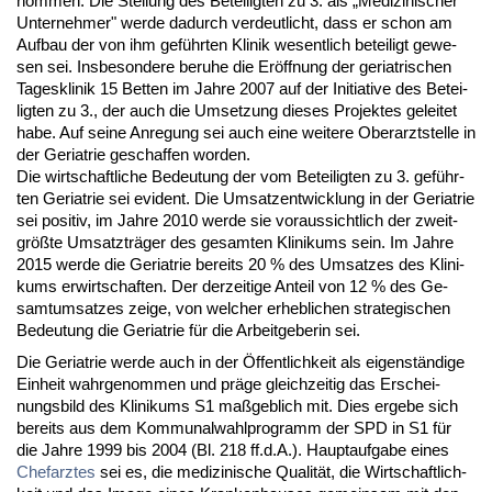
nom­men. Die Stel­lung des Be­tei­lig­ten zu 3. als „Me­di­zi­ni­scher
Un­ter­neh­mer" wer­de da­durch ver­deut­licht, dass er schon am
Auf­bau der von ihm geführ­ten Kli­nik we­sent­lich be­tei­ligt ge­we­
sen sei. Ins­be­son­de­re be­ru­he die Eröff­nung der ger­ia­tri­schen
Ta­ges­kli­nik 15 Bet­ten im Jah­re 2007 auf der Initia­ti­ve des Be­tei­
lig­ten zu 3., der auch die Um­set­zung die­ses Pro­jek­tes ge­lei­tet
ha­be. Auf sei­ne An­re­gung sei auch ei­ne wei­te­re Ober­arzt­stel­le in
der Ger­ia­trie ge­schaf­fen wor­den.
Die wirt­schaft­li­che Be­deu­tung der vom Be­tei­lig­ten zu 3. geführ­
ten Ger­ia­trie sei evi­dent. Die Um­satz­ent­wick­lung in der Ger­ia­trie
sei po­si­tiv, im Jah­re 2010 wer­de sie vor­aus­sicht­lich der zweit­
größte Um­satz­träger des ge­sam­ten Kli­ni­kums sein. Im Jah­re
2015 wer­de die Ger­ia­trie be­reits 20 % des Um­sat­zes des Kli­ni­
kums er­wirt­schaf­ten. Der der­zei­ti­ge An­teil von 12 % des Ge­
samt­um­sat­zes zei­ge, von wel­cher er­heb­li­chen stra­te­gi­schen
Be­deu­tung die Ger­ia­trie für die Ar­beit­ge­be­rin sei.
Die Ger­ia­trie wer­de auch in der Öffent­lich­keit als ei­genständi­ge
Ein­heit wahr­ge­nom­men und präge gleich­zei­tig das Er­schei­
nungs­bild des Kli­ni­kums S1 maßgeb­lich mit. Dies er­ge­be sich
be­reits aus dem Kom­mu­nal­wahl­pro­gramm der SPD in S1 für
die Jah­re 1999 bis 2004 (Bl. 218 ff.d.A.). Haupt­auf­ga­be ei­nes
Chef­arz­tes
sei es, die me­di­zi­ni­sche Qua­lität, die Wirt­schaft­lich­