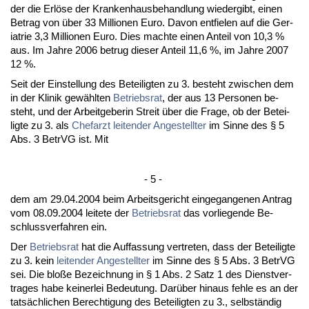
der die Erlöse der Kran­ken­haus­be­hand­lung wie­der­gibt, ei­nen
Be­trag von über 33 Mil­lio­nen Eu­ro. Da­von ent­fie­len auf die Ger­
ia­trie 3,3 Mil­lio­nen Eu­ro. Dies mach­te ei­nen An­teil von 10,3 %
aus. Im Jah­re 2006 be­trug die­ser An­teil 11,6 %, im Jah­re 2007
12 %.
Seit der Ein­stel­lung des Be­tei­lig­ten zu 3. be­steht zwi­schen dem
in der Kli­nik gewähl­ten
Be­triebs­rat
, der aus 13 Per­so­nen be­
steht, und der Ar­beit­ge­be­rin Streit über die Fra­ge, ob der Be­tei­
lig­te zu 3. als
Chef­arzt
lei­ten­der An­ge­stell­ter
im Sin­ne des § 5
Abs. 3 Be­trVG ist. Mit
- 5 -
dem am 29.04.2004 beim Ar­beits­ge­richt ein­ge­gan­ge­nen An­trag
vom 08.09.2004 lei­te­te der
Be­triebs­rat
das vor­lie­gen­de Be­
schluss­ver­fah­ren ein.
Der
Be­triebs­rat
hat die Auf­fas­sung ver­tre­ten, dass der Be­tei­lig­te
zu 3. kein
lei­ten­der An­ge­stell­ter
im Sin­ne des § 5 Abs. 3 Be­trVG
sei. Die bloße Be­zeich­nung in § 1 Abs. 2 Satz 1 des Dienst­ver­
tra­ges ha­be kei­ner­lei Be­deu­tung. Darüber hin­aus feh­le es an der
tatsächli­chen Be­rech­ti­gung des Be­tei­lig­ten zu 3., selbständig