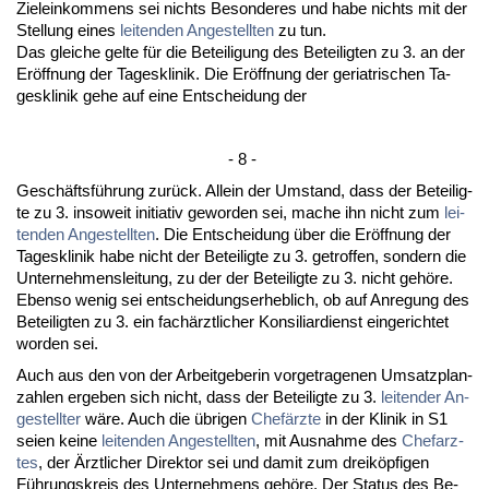
Ziel­ein­kom­mens sei nichts Be­son­de­res und ha­be nichts mit der
Stel­lung ei­nes
lei­ten­den An­ge­stell­ten
zu tun.
Das glei­che gel­te für die Be­tei­li­gung des Be­tei­lig­ten zu 3. an der
Eröff­nung der Ta­ges­kli­nik. Die Eröff­nung der ger­ia­tri­schen Ta­
ges­kli­nik ge­he auf ei­ne Ent­schei­dung der
- 8 -
Geschäftsführung zurück. Al­lein der Um­stand, dass der Be­tei­lig­
te zu 3. in­so­weit in­itia­tiv ge­wor­den sei, ma­che ihn nicht zum
lei­
ten­den An­ge­stell­ten
. Die Ent­schei­dung über die Eröff­nung der
Ta­ges­kli­nik ha­be nicht der Be­tei­lig­te zu 3. ge­trof­fen, son­dern die
Un­ter­neh­mens­lei­tung, zu der der Be­tei­lig­te zu 3. nicht gehöre.
Eben­so we­nig sei ent­schei­dungs­er­heb­lich, ob auf An­re­gung des
Be­tei­lig­ten zu 3. ein fachärzt­li­cher Kon­si­li­ar­dienst ein­ge­rich­tet
wor­den sei.
Auch aus den von der Ar­beit­ge­be­rin vor­ge­tra­ge­nen Um­satz­plan­
zah­len er­ge­ben sich nicht, dass der Be­tei­lig­te zu 3.
lei­ten­der An­
ge­stell­ter
wäre. Auch die übri­gen
Chefärz­te
in der Kli­nik in S1
sei­en kei­ne
lei­ten­den An­ge­stell­ten
, mit Aus­nah­me des
Chef­arz­
tes
, der Ärzt­li­cher Di­rek­tor sei und da­mit zum dreiköpfi­gen
Führungs­kreis des Un­ter­neh­mens gehöre. Der Sta­tus des Be­