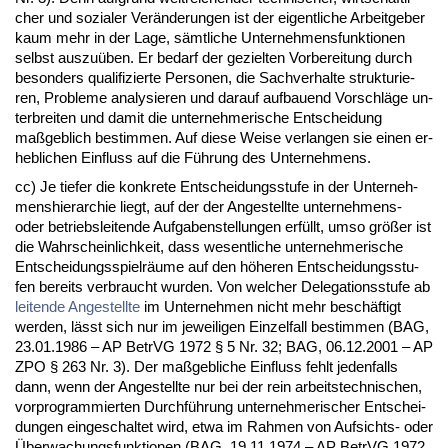
cher und so­zia­ler Verände­run­gen ist der ei­gent­li­che Ar­beit­ge­ber
kaum mehr in der La­ge, sämt­li­che Un­ter­neh­mens­funk­tio­nen
selbst aus­zuüben. Er be­darf der ge­ziel­ten Vor­be­rei­tung durch
be­son­ders qua­li­fi­zier­te Per­so­nen, die Sach­ver­hal­te struk­tu­rie­
ren, Pro­ble­me ana­ly­sie­ren und dar­auf auf­bau­end Vor­schläge un­
ter­brei­ten und da­mit die un­ter­neh­me­ri­sche Ent­schei­dung
maßgeb­lich be­stim­men. Auf die­se Wei­se ver­lan­gen sie ei­nen er­
heb­li­chen Ein­fluss auf die Führung des Un­ter­neh­mens.
cc) Je tie­fer die kon­kre­te Ent­schei­dungs­stu­fe in der Un­ter­neh­
mens­hier­ar­chie liegt, auf der der An­ge­stell­te un­ter­neh­mens-
oder be­triebs­lei­ten­de Auf­ga­ben­stel­lun­gen erfüllt, um­so größer ist
die Wahr­schein­lich­keit, dass we­sent­li­che un­ter­neh­me­ri­sche
Ent­schei­dungs­spielräume auf den höhe­ren Ent­schei­dungs­stu­
fen be­reits ver­braucht wur­den. Von wel­cher De­le­ga­ti­ons­stu­fe ab
lei­ten­de An­ge­stell­te
im Un­ter­neh­men nicht mehr beschäftigt
wer­den, lässt sich nur im je­wei­li­gen Ein­zel­fall be­stim­men (BAG,
23.01.1986 – AP Be­trVG 1972 § 5 Nr. 32; BAG, 06.12.2001 – AP
ZPO § 263 Nr. 3). Der maßgeb­li­che Ein­fluss fehlt je­den­falls
dann, wenn der An­ge­stell­te nur bei der rein ar­beits­tech­ni­schen,
vor­pro­gram­mier­ten Durchführung un­ter­neh­me­ri­scher Ent­schei­
dun­gen ein­ge­schal­tet wird, et­wa im Rah­men von Auf­sichts- oder
Über­wa­chungs­funk­tio­nen (BAG, 19.11.1974 – AP Be­trVG 1972