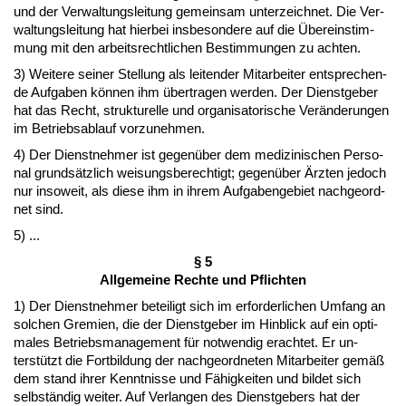
und der Ver­wal­tungs­lei­tung ge­mein­sam un­ter­zeich­net. Die Ver­
wal­tungs­lei­tung hat hier­bei ins­be­son­de­re auf die Übe­rein­stim­
mung mit den ar­beits­recht­li­chen Be­stim­mun­gen zu ach­ten.
3) Wei­te­re sei­ner Stel­lung als lei­ten­der Mit­ar­bei­ter ent­spre­chen­
de Auf­ga­ben können ihm über­tra­gen wer­den. Der Dienst­ge­ber
hat das Recht, struk­tu­rel­le und or­ga­ni­sa­to­ri­sche Verände­run­gen
im Be­triebs­ab­lauf vor­zu­neh­men.
4) Der Dienst­neh­mer ist ge­genüber dem me­di­zi­ni­schen Per­so­
nal grundsätz­lich wei­sungs­be­rech­tigt; ge­genüber Ärz­ten je­doch
nur in­so­weit, als die­se ihm in ih­rem Auf­ga­ben­ge­biet nach­ge­ord­
net sind.
5) ...
§ 5
All­ge­mei­ne Rech­te und Pflich­ten
1) Der Dienst­neh­mer be­tei­ligt sich im er­for­der­li­chen Um­fang an
sol­chen Gre­mi­en, die der Dienst­ge­ber im Hin­blick auf ein op­ti­
ma­les Be­triebs­ma­nage­ment für not­wen­dig er­ach­tet. Er un­
terstützt die Fort­bil­dung der nach­ge­ord­ne­ten Mit­ar­bei­ter gemäß
dem stand ih­rer Kennt­nis­se und Fähig­kei­ten und bil­det sich
selbständig wei­ter. Auf Ver­lan­gen des Dienst­ge­bers hat der