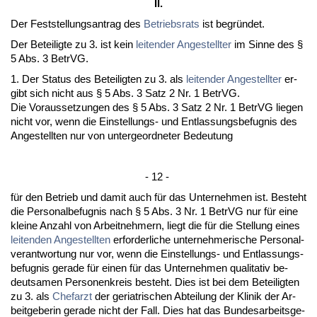
II.
Der Fest­stel­lungs­an­trag des
Be­triebs­rats
ist be­gründet.
Der Be­tei­lig­te zu 3. ist kein
lei­ten­der An­ge­stell­ter
im Sin­ne des §
5 Abs. 3 Be­trVG.
1. Der Sta­tus des Be­tei­lig­ten zu 3. als
lei­ten­der An­ge­stell­ter
er­
gibt sich nicht aus § 5 Abs. 3 Satz 2 Nr. 1 Be­trVG.
Die Vor­aus­set­zun­gen des § 5 Abs. 3 Satz 2 Nr. 1 Be­trVG lie­gen
nicht vor, wenn die Ein­stel­lungs- und Ent­las­sungs­be­fug­nis des
An­ge­stell­ten nur von un­ter­ge­ord­ne­ter Be­deu­tung
- 12 -
für den Be­trieb und da­mit auch für das Un­ter­neh­men ist. Be­steht
die Per­so­nal­be­fug­nis nach § 5 Abs. 3 Nr. 1 Be­trVG nur für ei­ne
klei­ne An­zahl von Ar­beit­neh­mern, liegt die für die Stel­lung ei­nes
lei­ten­den An­ge­stell­ten
er­for­der­li­che un­ter­neh­me­ri­sche Per­so­nal­
ver­ant­wor­tung nur vor, wenn die Ein­stel­lungs- und Ent­las­sungs­
be­fug­nis ge­ra­de für ei­nen für das Un­ter­neh­men qua­li­ta­tiv be­
deut­sa­men Per­so­nen­kreis be­steht. Dies ist bei dem Be­tei­lig­ten
zu 3. als
Chef­arzt
der ger­ia­tri­schen Ab­tei­lung der Kli­nik der Ar­
beit­ge­be­rin ge­ra­de nicht der Fall. Dies hat das Bun­des­ar­beits­ge­