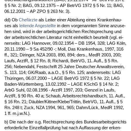
§ 5 Nr. 2; BAG, 09.12.1975 – AP Be­trVG 1972 § 5 Nr. 11; BAG,
06.12.2001 – AP ZPO § 263 Nr. 3).
dd) Ob
Chefärz­te
als Lei­ter ei­ner Ab­tei­lung ei­nes Kran­ken­hau­
ses als
lei­ten­de An­ge­stell­te
in dem vor­ge­nann­ten Sin­ne an­zu­se­
hen sind, wird in der ar­beits­ge­richt­li­chen Recht­spre­chung und
der ar­beits­recht­li­chen Li­te­ra­tur nicht ein­heit­lich be­ur­teilt (vgl. ei­
ner­seits: LAG Han­no­ver, 09.02.1954 – DB 1954, 328; LAG Köln,
20.11.1990 – 9 Sa 452/90 -; Moll, Das Kran­ken­haus, 1997, 316
ff., 321; Di­rin­ger, NZA 2003, 890, 894; ders., Me­dR 2003, 200;
Laufs, ArztR, § 12 Rn. 8; Ri­char­di, Be­trVG, 11. Aufl., § 5 Rn.
256; Ne­ben­dahl, Fest­schrift 25 Jah­re Deut­scher An­walts­ver­ein,
S. 113, 114; GK/Raab, a.a.O., § 5 Rn. 125; an­de­rer­seits: LAG
Thürin­gen, 06.07.2000 – LA­GE Be­trVG 1972 § 5 Nr. 22; LAG
Ba­den-Würt­tem­berg, 13.02.1992 – LA­GE KSchG § 14 Nr. 2;
ArbG Suhl, 02.08.1996 - ArztR 1997, 203; Gen­zel in Laufs,
ArztR, § 90 Rn. 40 a; Schaub, Ar­beits­rechts­hand­buch, 11. Aufl.,
§ 16 Rn. 21; Däubler/Kitt­ner/Kle­be/Trit­tin, Be­trVG, 11. Aufl., § 5
Rn. 248 t; Zuck, NZA 1994, 961, 965; Dahm/Lück, Me­dR 1992,
1 ff. m.j.w.N.).
b) Die nach der o.g. Recht­spre­chung des Bun­des­ar­beits­ge­richts
er­for­der­li­che Ein­zel­fall­prüfung hat nach Auf­fas­sung der er­ken­