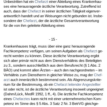
Un­be­strit­ten hat ein
Chef­arzt
ei­ner Ab­tei­lung ei­nes Kran­ken­hau­
ses ei­ne her­aus­ra­gen­de ärzt­li­che Ver­ant­wor­tung. Zu­tref­fend ist
auch, dass der
Chef­arzt
in sei­ner ärzt­li­chen Tätig­keit ei­gen­ver­
ant­wort­lich han­delt und an Wei­sun­gen nicht ge­bun­den ist. Ins­be­
son­de­re der
Chef­arzt
, der die ärzt­li­che Ge­samt­ver­ant­wor­tung
für die von ihm ge­lei­te­te Ab­tei­lung ei­nes
- 15 -
Kran­ken­hau­ses trägt, muss über ei­ne ganz her­aus­ra­gen­de
Fach­kom­pe­tenz verfügen, um sei­nen Auf­ga­ben als
Chef­arzt
ge­
recht wer­den zu können. Die­se ärzt­li­che Ver­ant­wor­tung er­gibt
sich aber primär nicht aus dem Dienst­verhält­nis des Be­tei­lig­ten
zu 3., son­dern aus­sch­ließlich aus dem Be­rufs­recht (§ 1 Abs. 2
BÄO) und kommt al­len Ärz­ten – auch den nach­ge­ord­ne­ten – im
Verhält­nis zum Dienst­herrn in glei­cher Wei­se zu, mag der
Chef­
arzt
auch in­nerärzt­lich be­stim­mend sein. Als Ab­gren­zungs­kri­te­
ri­um für die Be­stim­mung, ob ein
Chef­arzt
lei­ten­der An­ge­stell­ter
ist oder nicht, ist die ärzt­li­che Ver­ant­wor­tung in­so­weit un­ge­eig­net
(Dahm/Lück, Me­dR 1992, 1 ff., 4). Die ärzt­li­che Fach­kom­pe­tenz
ei­nes
Chef­arz­tes
kann nicht mit ei­ner un­ter­neh­me­ri­schen Kom­
pe­tenz im Sin­ne des § 5 Abs. 3 Satz 2 Nr. 3 Be­trVG gleich­ge­