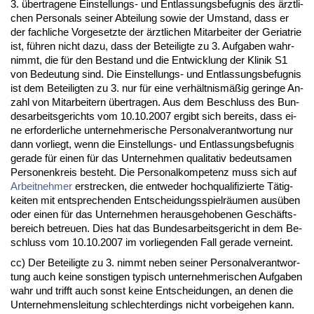
3. über­tra­ge­ne Ein­stel­lungs- und Ent­las­sungs­be­fug­nis des ärzt­li­
chen Per­so­nals sei­ner Ab­tei­lung so­wie der Um­stand, dass er
der fach­li­che Vor­ge­setz­te der ärzt­li­chen Mit­ar­bei­ter der Ger­ia­trie
ist, führen nicht da­zu, dass der Be­tei­lig­te zu 3. Auf­ga­ben wahr­
nimmt, die für den Be­stand und die Ent­wick­lung der Kli­nik S1
von Be­deu­tung sind. Die Ein­stel­lungs- und Ent­las­sungs­be­fug­nis
ist dem Be­tei­lig­ten zu 3. nur für ei­ne verhält­nismäßig ge­rin­ge An­
zahl von Mit­ar­bei­tern über­tra­gen. Aus dem Be­schluss des Bun­
des­ar­beits­ge­richts vom 10.10.2007 er­gibt sich be­reits, dass ei­
ne er­for­der­li­che un­ter­neh­me­ri­sche Per­so­nal­ver­ant­wor­tung nur
dann vor­liegt, wenn die Ein­stel­lungs- und Ent­las­sungs­be­fug­nis
ge­ra­de für ei­nen für das Un­ter­neh­men qua­li­ta­tiv be­deut­sa­men
Per­so­nen­kreis be­steht. Die Per­so­nal­kom­pe­tenz muss sich auf
Ar­beit­neh­mer
er­stre­cken, die ent­we­der hoch­qua­li­fi­zier­te Tätig­
kei­ten mit ent­spre­chen­den Ent­schei­dungs­spielräum­en ausüben
oder ei­nen für das Un­ter­neh­men her­aus­ge­ho­be­nen Geschäfts­
be­reich be­treu­en. Dies hat das Bun­des­ar­beits­ge­richt in dem Be­
schluss vom 10.10.2007 im vor­lie­gen­den Fall ge­ra­de ver­neint.
cc) Der Be­tei­lig­te zu 3. nimmt ne­ben sei­ner Per­so­nal­ver­ant­wor­
tung auch kei­ne sons­ti­gen ty­pisch un­ter­neh­me­ri­schen Auf­ga­ben
wahr und trifft auch sonst kei­ne Ent­schei­dun­gen, an de­nen die
Un­ter­neh­mens­lei­tung schlech­ter­dings nicht vor­bei­ge­hen kann.