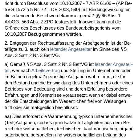
richt durch Be­schluss vom 10.10.2007 - 7 ABR 61/06 – (AP Be­
trVG 1972 § 5 Nr. 72 = DB 2008, 590) mit Bin­dungs­wir­kung für
die er­ken­nen­de Be­schwer­de­kam­mer gemäß §§ 96 Abs. 1
ArbGG, 563 Abs. 2 ZPO fest­ge­stellt. In­so­weit kann auf die
Gründe des Be­schlus­ses des Bun­des­ar­beits­ge­richts vom
10.10.2007 Be­zug ge­nom­men wer­den.
2. Ent­ge­gen der Rechts­auf­fas­sung der Ar­beit­ge­be­rin ist der Be­
tei­lig­te zu 3. auch kein
lei­ten­der An­ge­stell­ter
im Sin­ne des § 5
Abs. 3 Satz 2 Nr. 3 Be­trVG.
a) Gemäß § 5 Abs. 3 Satz 2 Nr. 3 Be­trVG ist
lei­ten­der An­ge­stell­
ter
, wer nach
Ar­beits­ver­trag
und Stel­lung im Un­ter­neh­men oder
im Be­trieb re­gelmäßig sons­ti­ge Auf­ga­ben wahr­nimmt, die für
den Be­stand und die Ent­wick­lung des Un­ter­neh­mens oder ei­nes
Be­trie­bes von Be­deu­tung sind und de­ren Erfüllung be­son­de­re
Er­fah­run­gen und Kennt­nis­se vor­aus­setzt, wenn er da­bei ent­we­
der die Ent­schei­dun­gen im We­sent­li­chen frei von Wei­sun­gen
trifft oder sie maßgeb­lich be­ein­flusst.
aa) Dies er­for­dert die Wahr­neh­mung ty­pisch un­ter­neh­me­ri­scher
(Teil-)Auf­ga­ben, so­dass grundsätz­lich Tätig­kei­ten aus dem Be­
reich der wirt­schaft­li­chen, tech­ni­schen, kaufmänni­schen, or­ga­ni­
sa­to­ri­schen, per­so­nel­len und wis­sen­schaft­li­chen Lei­tung des