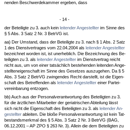
nen­den Be­schwer­de­kam­mer er­ge­ben, dass
- 14 -
der Be­tei­lig­te zu 3. auch kein
lei­ten­der An­ge­stell­ter
im Sin­ne des
§ 5 Abs. 3 Satz 2 Nr. 3 Be­trVG ist.
aa) Der Um­stand, dass der Be­tei­lig­te zu 3. nach § 1 Abs. 2 Satz
1 des Dienst­ver­tra­ges vom 22.04.2004 als
lei­ten­der An­ge­stell­ter
be­zeich­net wor­den ist, ist un­er­heb­lich. Die Be­zeich­nung des Be­
tei­lig­ten zu 3. als
lei­ten­der An­ge­stell­ter
im Dienst­ver­trag reicht
nicht aus, um von ei­ner tatsächlich be­ste­hen­den lei­ten­den An­ge­
stell­ten­ei­gen­schaft im Sin­ne des Ge­set­zes aus­zu­ge­hen. Da § 5
Abs. 3 Satz 2 Be­trVG zwin­gen­des Recht dar­stellt, ist die Ei­gen­
schaft des Be­tref­fen­den als
lei­ten­der An­ge­stell­ter
ei­ner Par­tei­
ver­ein­ba­rung ent­zo­gen.
bb) Auch aus der Per­so­nal­ver­ant­wor­tung des Be­tei­lig­ten zu 3.
für die ärzt­li­chen Mit­ar­bei­ter der ger­ia­tri­schen Ab­tei­lung lässt
sich nicht die Ei­gen­schaft des Be­tei­lig­ten zu 3. als
lei­ten­der An­
ge­stell­ter
ab­lei­ten. Die bloße Per­so­nal­ver­ant­wor­tung ist kein Tat­
be­stands­merk­mal des § 5 Abs. 3 Satz 2 Nr. 3 Be­trVG (BAG,
06.12.2001 – AP ZPO § 263 Nr. 3). Al­lein die dem Be­tei­lig­ten zu