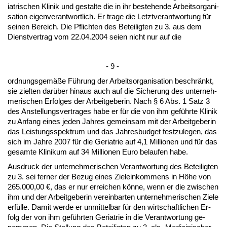
ia­tri­schen Kli­nik und ge­stal­te die in ihr be­ste­hen­de Ar­beits­or­ga­ni­
sa­ti­on ei­gen­ver­ant­wort­lich. Er tra­ge die Letzt­ver­ant­wor­tung für
sei­nen Be­reich. Die Pflich­ten des Be­tei­lig­ten zu 3. aus dem
Dienst­ver­trag vom 22.04.2004 sei­en nicht nur auf die
- 9 -
ord­nungs­gemäße Führung der Ar­beits­or­ga­ni­sa­ti­on be­schränkt,
sie ziel­ten darüber hin­aus auch auf die Si­che­rung des un­ter­neh­
me­ri­schen Er­fol­ges der Ar­beit­ge­be­rin. Nach § 6 Abs. 1 Satz 3
des An­stel­lungs­ver­tra­ges ha­be er für die von ihm geführ­te Kli­nik
zu An­fang ei­nes je­den Jah­res ge­mein­sam mit der Ar­beit­ge­be­rin
das Leis­tungs­spek­trum und das Jah­res­bud­get fest­zu­le­gen, das
sich im Jah­re 2007 für die Ger­ia­trie auf 4,1 Mil­lio­nen und für das
ge­sam­te Kli­ni­kum auf 34 Mil­lio­nen Eu­ro be­lau­fen ha­be.
Aus­druck der un­ter­neh­me­ri­schen Ver­ant­wor­tung des Be­tei­lig­ten
zu 3. sei fer­ner der Be­zug ei­nes Ziel­ein­kom­mens in Höhe von
265.000,00 €, das er nur er­rei­chen könne, wenn er die zwi­schen
ihm und der Ar­beit­ge­be­rin ver­ein­bar­ten un­ter­neh­me­ri­schen Zie­le
erfülle. Da­mit wer­de er un­mit­tel­bar für den wirt­schaft­li­chen Er­
folg der von ihm geführ­ten Ger­ia­trie in die Ver­ant­wor­tung ge­