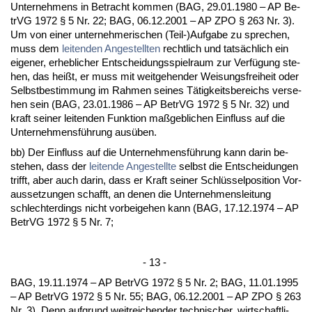
Un­ter­neh­mens in Be­tracht kom­men (BAG, 29.01.1980 – AP Be­
trVG 1972 § 5 Nr. 22; BAG, 06.12.2001 – AP ZPO § 263 Nr. 3).
Um von ei­ner un­ter­neh­me­ri­schen (Teil-)Auf­ga­be zu spre­chen,
muss dem
lei­ten­den An­ge­stell­ten
recht­lich und tatsächlich ein
ei­ge­ner, er­heb­li­cher Ent­schei­dungs­spiel­raum zur Verfügung ste­
hen, das heißt, er muss mit weit­ge­hen­der Wei­sungs­frei­heit oder
Selbst­be­stim­mung im Rah­men sei­nes Tätig­keits­be­reichs ver­se­
hen sein (BAG, 23.01.1986 – AP Be­trVG 1972 § 5 Nr. 32) und
kraft sei­ner lei­ten­den Funk­ti­on maßgeb­li­chen Ein­fluss auf die
Un­ter­neh­mensführung ausüben.
bb) Der Ein­fluss auf die Un­ter­neh­mensführung kann dar­in be­
ste­hen, dass der
lei­ten­de An­ge­stell­te
selbst die Ent­schei­dun­gen
trifft, aber auch dar­in, dass er Kraft sei­ner Schlüssel­po­si­ti­on Vor­
aus­set­zun­gen schafft, an de­nen die Un­ter­neh­mens­lei­tung
schlech­ter­dings nicht vor­bei­ge­hen kann (BAG, 17.12.1974 – AP
Be­trVG 1972 § 5 Nr. 7;
- 13 -
BAG, 19.11.1974 – AP Be­trVG 1972 § 5 Nr. 2; BAG, 11.01.1995
– AP Be­trVG 1972 § 5 Nr. 55; BAG, 06.12.2001 – AP ZPO § 263
Nr. 3). Denn auf­grund weit­rei­chen­der tech­ni­scher, wirt­schaft­li­