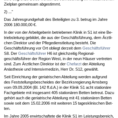
Ziel­plan ge­mein­sam ab­ge­stimmt.
2) ..."
Das Jah­res­grund­ge­halt des Be­tei­lig­ten zu 3. be­trug im Jah­re
2006 180.000,00 €.
In der von der Ar­beit­ge­be­rin be­trie­be­nen Kli­nik in S1 ist ei­ne Be­
triebs­lei­tung ge­bil­det, die aus der Geschäftsführung, dem Ärzt­li­
chen Di­rek­tor und der Pfle­ge­dienst­lei­tung be­steht. Die
Geschäftsführung vor Ort ob­liegt der­zeit dem
Geschäftsführer
S8. Der
Geschäftsführer
H6 ist gleich­zei­tig Re­gio­nal­
geschäftsführer der Re­gi­on West, in der neun Häuser ver­tre­ten
sind. Zum Ärzt­li­chen Di­rek­tor ist der
Chef­arzt
der Ab­tei­lung
Anästhe­sie und In­ten­siv­me­di­zin, Herr Dr. S12, gewählt.
Seit Ein­rich­tung der ger­ia­tri­schen Ab­tei­lung wer­den auf­grund
des Fest­stel­lungs­be­schei­des der Be­zirks­re­gie­rung Arns­berg
vom 09.09.2004 (Bl. 142 ff.d.A.) in der Kli­nik S1 acht sta­ti­onäre
Fach­ge­bie­te mit ins­ge­samt 405 sta­ti­onären Bet­ten be­treut. Da­zu
gehört auch die ger­ia­tri­sche Ab­tei­lung mit 41 sta­ti­onären Bet­ten
so­wie seit dem 15.02.2006 mit wei­te­ren 15 ta­ges­kli­ni­schen Bet­
ten.
Im Jah­re 2005 er­wirt­schaf­te­te die Kli­nik S1 im Leis­tungs­be­reich,