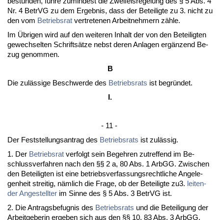
bestünden, führe zu­min­dest die Zwei­fels­re­ge­lung des § 5 Abs. 4
Nr. 4 Be­trVG zu dem Er­geb­nis, dass der Be­tei­lig­te zu 3. nicht zu
den vom
Be­triebs­rat
ver­tre­te­nen Ar­beit­neh­mern zähle.
Im Übri­gen wird auf den wei­te­ren In­halt der von den Be­tei­lig­ten
ge­wech­sel­ten Schriftsätze nebst de­ren An­la­gen ergänzend Be­
zug ge­nom­men.
B
Die zulässi­ge Be­schwer­de des
Be­triebs­rats
ist be­gründet.
I.
- 11 -
Der Fest­stel­lungs­an­trag des
Be­triebs­rats
ist zulässig.
1. Der
Be­triebs­rat
ver­folgt sein Be­geh­ren zu­tref­fend im Be­
schluss­ver­fah­ren nach den §§ 2 a, 80 Abs. 1 ArbGG. Zwi­schen
den Be­tei­lig­ten ist ei­ne be­triebs­ver­fas­sungs­recht­li­che An­ge­le­
gen­heit strei­tig, nämlich die Fra­ge, ob der Be­tei­lig­te zu3.
lei­ten­
der An­ge­stell­ter
im Sin­ne des § 5 Abs. 3 Be­trVG ist.
2. Die An­trags­be­fug­nis des
Be­triebs­rats
und die Be­tei­li­gung der
Ar­beit­ge­be­rin er­ge­ben sich aus den §§ 10, 83 Abs. 3 ArbGG.