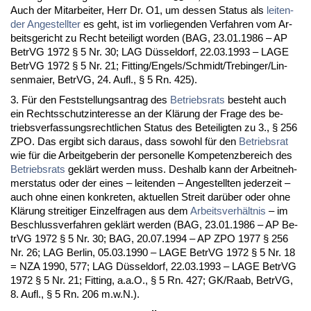
Auch der Mit­ar­bei­ter, Herr Dr. O1, um des­sen Sta­tus als
lei­ten­
der An­ge­stell­ter
es geht, ist im vor­lie­gen­den Ver­fah­ren vom Ar­
beits­ge­richt zu Recht be­tei­ligt wor­den (BAG, 23.01.1986 – AP
Be­trVG 1972 § 5 Nr. 30; LAG Düssel­dorf, 22.03.1993 – LA­GE
Be­trVG 1972 § 5 Nr. 21; Fit­ting/En­gels/Schmidt/Tre­bin­ger/Lin­
sen­mai­er, Be­trVG, 24. Aufl., § 5 Rn. 425).
3. Für den Fest­stel­lungs­an­trag des
Be­triebs­rats
be­steht auch
ein Rechts­schutz­in­ter­es­se an der Klärung der Fra­ge des be­
triebs­ver­fas­sungs­recht­li­chen Sta­tus des Be­tei­lig­ten zu 3., § 256
ZPO. Das er­gibt sich dar­aus, dass so­wohl für den
Be­triebs­rat
wie für die Ar­beit­ge­be­rin der per­so­nel­le Kom­pe­tenz­be­reich des
Be­triebs­rats
geklärt wer­den muss. Des­halb kann der Ar­beit­neh­
mer­sta­tus oder der ei­nes – lei­ten­den – An­ge­stell­ten je­der­zeit –
auch oh­ne ei­nen kon­kre­ten, ak­tu­el­len Streit darüber oder oh­ne
Klärung strei­ti­ger Ein­zel­fra­gen aus dem
Ar­beits­verhält­nis
– im
Be­schluss­ver­fah­ren geklärt wer­den (BAG, 23.01.1986 – AP Be­
trVG 1972 § 5 Nr. 30; BAG, 20.07.1994 – AP ZPO 1977 § 256
Nr. 26; LAG Ber­lin, 05.03.1990 – LA­GE Be­trVG 1972 § 5 Nr. 18
= NZA 1990, 577; LAG Düssel­dorf, 22.03.1993 – LA­GE Be­trVG
1972 § 5 Nr. 21; Fit­ting, a.a.O., § 5 Rn. 427; GK/Raab, Be­trVG,
8. Aufl., § 5 Rn. 206 m.w.N.).