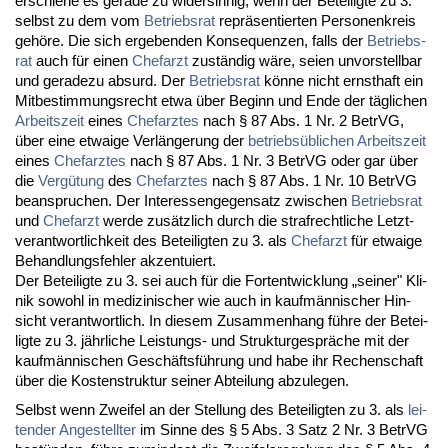
er­schie­ne es ge­ra­de zu wi­der­sin­nig, wenn der Be­tei­lig­te zu 3.
selbst zu dem vom
Be­triebs­rat
re­präsen­tier­ten Per­so­nen­kreis
gehöre. Die sich er­ge­ben­den Kon­se­quen­zen, falls der
Be­triebs­
rat
auch für ei­nen
Chef­arzt
zuständig wäre, sei­en un­vor­stell­bar
und ge­ra­de­zu ab­surd. Der
Be­triebs­rat
könne nicht ernst­haft ein
Mit­be­stim­mungs­recht et­wa über Be­ginn und En­de der tägli­chen
Ar­beits­zeit
ei­nes
Chef­arz­tes
nach § 87 Abs. 1 Nr. 2 Be­trVG,
über ei­ne et­wai­ge Verlänge­rung der
be­triebsübli­chen Ar­beits­zeit
ei­nes
Chef­arz­tes
nach § 87 Abs. 1 Nr. 3 Be­trVG oder gar über
die
Vergütung
des
Chef­arz­tes
nach § 87 Abs. 1 Nr. 10 Be­trVG
be­an­spru­chen. Der In­ter­es­sen­ge­gen­satz zwi­schen
Be­triebs­rat
und
Chef­arzt
wer­de zusätz­lich durch die straf­recht­li­che Letzt­
ver­ant­wort­lich­keit des Be­tei­lig­ten zu 3. als
Chef­arzt
für et­wai­ge
Be­hand­lungs­feh­ler ak­zen­tu­iert.
Der Be­tei­lig­te zu 3. sei auch für die Fort­ent­wick­lung „sei­ner" Kli­
nik so­wohl in me­di­zi­ni­scher wie auch in kaufmänni­scher Hin­
sicht ver­ant­wort­lich. In die­sem Zu­sam­men­hang führe der Be­tei­
lig­te zu 3. jähr­li­che Leis­tungs- und Struk­tur­gespräche mit der
kaufmänni­schen Geschäftsführung und ha­be ihr Re­chen­schaft
über die Kos­ten­struk­tur sei­ner Ab­tei­lung ab­zu­le­gen.
Selbst wenn Zwei­fel an der Stel­lung des Be­tei­lig­ten zu 3. als
lei­
ten­der An­ge­stell­ter
im Sin­ne des § 5 Abs. 3 Satz 2 Nr. 3 Be­trVG