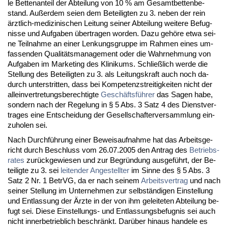
le Bet­ten­an­teil der Ab­tei­lung von 10 % am Ge­samt­bet­ten­be­
stand. Außer­dem sei­en dem Be­tei­lig­ten zu 3. ne­ben der rein
ärzt­lich-me­di­zi­ni­schen Lei­tung sei­ner Ab­tei­lung wei­te­re Be­fug­
nis­se und Auf­ga­ben über­tra­gen wor­den. Da­zu gehöre et­wa sei­
ne Teil­nah­me an ei­ner Len­kungs­grup­pe im Rah­men ei­nes um­
fas­sen­den Qua­litäts­ma­nage­ment oder die Wahr­neh­mung von
Auf­ga­ben im Mar­ke­ting des Kli­ni­kums. Sch­ließlich wer­de die
Stel­lung des Be­tei­lig­ten zu 3. als Lei­tungs­kraft auch noch da­
durch un­ter­strit­ten, dass bei Kom­pe­tenz­strei­tig­kei­ten nicht der
al­lein­ver­tre­tungs­be­rech­tig­te
Geschäftsführer
das Sa­gen ha­be,
son­dern nach der Re­ge­lung in § 5 Abs. 3 Satz 4 des Dienst­ver­
tra­ges ei­ne Ent­schei­dung der Ge­sell­schaf­ter­ver­samm­lung ein­
zu­ho­len sei.
Nach Durchführung ei­ner Be­weis­auf­nah­me hat das Ar­beits­ge­
richt durch Be­schluss vom 26.07.2005 den An­trag des
Be­triebs­
ra­tes
zurück­ge­wie­sen und zur Be­gründung aus­geführt, der Be­
tei­lig­te zu 3. sei
lei­ten­der An­ge­stell­ter
im Sin­ne des § 5 Abs. 3
Satz 2 Nr. 1 Be­trVG, da er nach sei­nem
Ar­beits­ver­trag
und nach
sei­ner Stel­lung im Un­ter­neh­men zur selbständi­gen Ein­stel­lung
und Ent­las­sung der Ärz­te in der von ihm ge­lei­te­ten Ab­tei­lung be­
fugt sei. Die­se Ein­stel­lungs- und Ent­las­sungs­be­fug­nis sei auch
nicht in­ner­be­trieb­lich be­schränkt. Darüber hin­aus han­de­le es