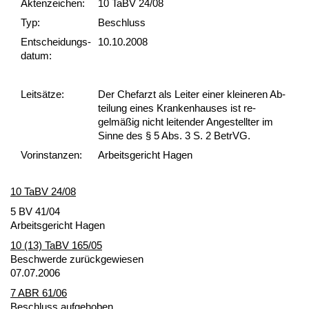
Akten­zeichen:
10 TaBV 24/08
Typ:
Beschluss
Ent­scheid­ungs­
10.10.2008
datum:
Leit­sätze:
Der Chef­arzt als Lei­ter ei­ner klei­ne­ren Ab­
tei­lung ei­nes Kran­ken­hau­ses ist re­
gelmäßig nicht lei­ten­der An­ge­stell­ter im
Sin­ne des § 5 Abs. 3 S. 2 Be­trVG.
Vor­ins­tan­zen:
Arbeitsgericht Hagen
10 TaBV 24/08
5 BV 41/04
Ar­beits­ge­richt Ha­gen
10 (13) TaBV 165/05
Be­schwer­de zurück­ge­wie­sen
07.07.2006
7 ABR 61/06
Be­schluss auf­ge­ho­ben,