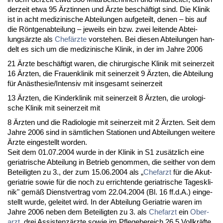
der­zeit et­wa 95 Ärz­tin­nen und Ärz­te beschäftigt sind. Die Kli­nik
ist in acht me­di­zi­ni­sche Ab­tei­lun­gen auf­ge­teilt, de­nen – bis auf
die Rönt­gen­ab­tei­lung – je­weils ein bzw. zwei lei­ten­de Ab­tei­
lungsärz­te als
Chefärz­te
vor­ste­hen. Bei die­sen Ab­tei­lun­gen han­
delt es sich um die me­di­zi­ni­sche Kli­nik, in der im Jah­re 2006
21 Ärz­te beschäftigt wa­ren, die chir­ur­gi­sche Kli­nik mit sei­ner­zeit
16 Ärz­ten, die Frau­en­kli­nik mit sei­ner­zeit 9 Ärz­ten, die Ab­tei­lung
für Anästhe­sie/In­ten­siv mit ins­ge­samt sei­ner­zeit
13 Ärz­ten, die Kin­der­kli­nik mit sei­ner­zeit 8 Ärz­ten, die uro­lo­gi­
sche Kli­nik mit sei­ner­zeit mit
8 Ärz­ten und die Ra­dio­lo­gie mit sei­ner­zeit mit 2 Ärz­ten. Seit dem
Jah­re 2006 sind in sämt­li­chen Sta­tio­nen und Ab­tei­lun­gen wei­te­re
Ärz­te ein­ge­stellt wor­den.
Seit dem 01.07.2004 wur­de in der Kli­nik in S1 zusätz­lich ei­ne
ger­ia­tri­sche Ab­tei­lung in Be­trieb ge­nom­men, die seit­her von dem
Be­tei­lig­ten zu 3., der zum 15.06.2004 als „
Chef­arzt
für die Akut­
geria­trie so­wie für die noch zu er­rich­ten­de ger­ia­tri­sche Ta­ges­kli­
nik" gemäß Dienst­ver­trag vom 22.04.2004 (Bl. 16 ff.d.A.) ein­ge­
stellt wur­de, ge­lei­tet wird. In der Ab­tei­lung Ger­ia­trie wa­ren im
Jah­re 2006 ne­ben dem Be­tei­lig­ten zu 3. als
Chef­arzt
ein
Ober­
arzt
, drei As­sis­tenzärz­te so­wie im Pfle­ge­be­reich 26,5 Voll­kräfte