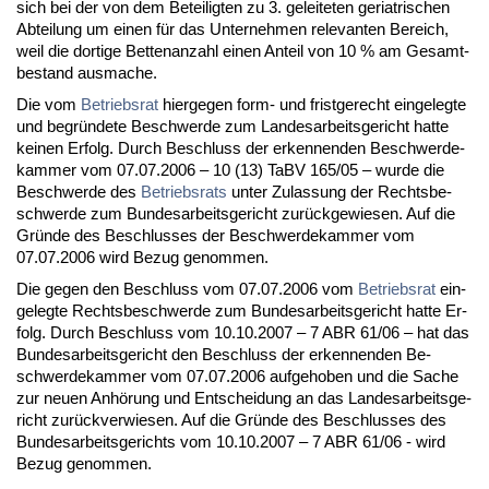
sich bei der von dem Be­tei­lig­ten zu 3. ge­lei­te­ten ger­ia­tri­schen
Ab­tei­lung um ei­nen für das Un­ter­neh­men re­le­van­ten Be­reich,
weil die dor­ti­ge Bet­ten­an­zahl ei­nen An­teil von 10 % am Ge­samt­
be­stand aus­ma­che.
Die vom
Be­triebs­rat
hier­ge­gen form- und frist­ge­recht ein­ge­leg­te
und be­gründe­te Be­schwer­de zum Lan­des­ar­beits­ge­richt hat­te
kei­nen Er­folg. Durch Be­schluss der er­ken­nen­den Be­schwer­de­
kam­mer vom 07.07.2006 – 10 (13) TaBV 165/05 – wur­de die
Be­schwer­de des
Be­triebs­rats
un­ter Zu­las­sung der Rechts­be­
schwer­de zum Bun­des­ar­beits­ge­richt zurück­ge­wie­sen. Auf die
Gründe des Be­schlus­ses der Be­schwer­de­kam­mer vom
07.07.2006 wird Be­zug ge­nom­men.
Die ge­gen den Be­schluss vom 07.07.2006 vom
Be­triebs­rat
ein­
ge­leg­te Rechts­be­schwer­de zum Bun­des­ar­beits­ge­richt hat­te Er­
folg. Durch Be­schluss vom 10.10.2007 – 7 ABR 61/06 – hat das
Bun­des­ar­beits­ge­richt den Be­schluss der er­ken­nen­den Be­
schwer­de­kam­mer vom 07.07.2006 auf­ge­ho­ben und die Sa­che
zur neu­en Anhörung und Ent­schei­dung an das Lan­des­ar­beits­ge­
richt zurück­ver­wie­sen. Auf die Gründe des Be­schlus­ses des
Bun­des­ar­beits­ge­richts vom 10.10.2007 – 7 ABR 61/06 - wird
Be­zug ge­nom­men.