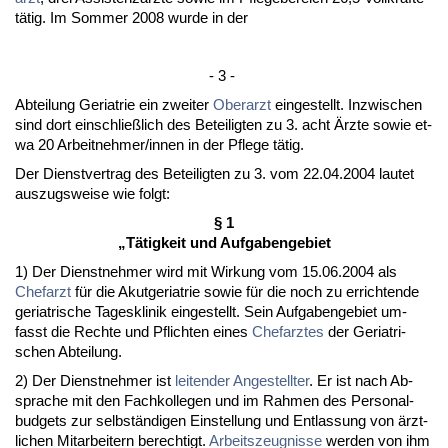
tätig. Im Som­mer 2008 wur­de in der
- 3 -
Ab­tei­lung Ger­ia­trie ein zwei­ter
Ober­arzt
ein­ge­stellt. In­zwi­schen
sind dort ein­sch­ließlich des Be­tei­lig­ten zu 3. acht Ärz­te so­wie et­
wa 20 Ar­beit­neh­mer/in­nen in der Pfle­ge tätig.
Der Dienst­ver­trag des Be­tei­lig­ten zu 3. vom 22.04.2004 lau­tet
aus­zugs­wei­se wie folgt:
§ 1
„Tätig­keit und Auf­ga­ben­ge­biet
1) Der Dienst­neh­mer wird mit Wir­kung vom 15.06.2004 als
Chef­arzt
für die Akut­geria­trie so­wie für die noch zu er­rich­ten­de
ger­ia­tri­sche Ta­ges­kli­nik ein­ge­stellt. Sein Auf­ga­ben­ge­biet um­
fasst die Rech­te und Pflich­ten ei­nes
Chef­arz­tes
der Ger­ia­tri­
schen Ab­tei­lung.
2) Der Dienst­neh­mer ist
lei­ten­der An­ge­stell­ter
. Er ist nach Ab­
spra­che mit den Fach­kol­le­gen und im Rah­men des Per­so­nal­
bud­gets zur selbständi­gen Ein­stel­lung und Ent­las­sung von ärzt­
li­chen Mit­ar­bei­tern be­rech­tigt.
Ar­beits­zeug­nis­se
wer­den von ihm