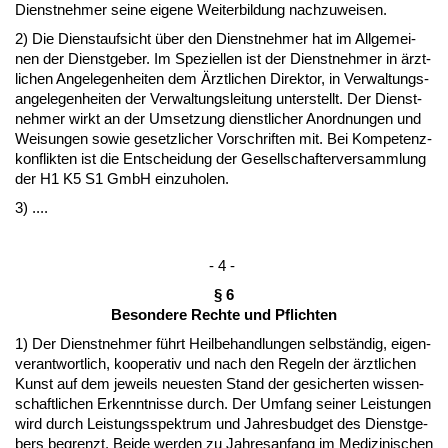
Dienst­neh­mer sei­ne ei­ge­ne Wei­ter­bil­dung nach­zu­wei­sen.
2) Die Dienst­auf­sicht über den Dienst­neh­mer hat im All­ge­mei­
nen der Dienst­ge­ber. Im Spe­zi­el­len ist der Dienst­neh­mer in ärzt­
li­chen An­ge­le­gen­hei­ten dem Ärzt­li­chen Di­rek­tor, in Ver­wal­tungs­
an­ge­le­gen­hei­ten der Ver­wal­tungs­lei­tung un­ter­stellt. Der Dienst­
neh­mer wirkt an der Um­set­zung dienst­li­cher An­ord­nun­gen und
Wei­sun­gen so­wie ge­setz­li­cher Vor­schrif­ten mit. Bei Kom­pe­tenz­
kon­flik­ten ist die Ent­schei­dung der Ge­sell­schaf­ter­ver­samm­lung
der H1 K5 S1 GmbH ein­zu­ho­len.
3) ....
- 4 -
§ 6
Be­son­de­re Rech­te und Pflich­ten
1) Der Dienst­neh­mer führt Heil­be­hand­lun­gen selbständig, ei­gen­
ver­ant­wort­lich, ko­ope­ra­tiv und nach den Re­geln der ärzt­li­chen
Kunst auf dem je­weils neu­es­ten Stand der ge­si­cher­ten wis­sen­
schaft­li­chen Er­kennt­nis­se durch. Der Um­fang sei­ner Leis­tun­gen
wird durch Leis­tungs­spek­trum und Jah­res­bud­get des Dienst­ge­
bers be­grenzt. Bei­de wer­den zu Jah­res­an­fang im Me­di­zi­ni­schen