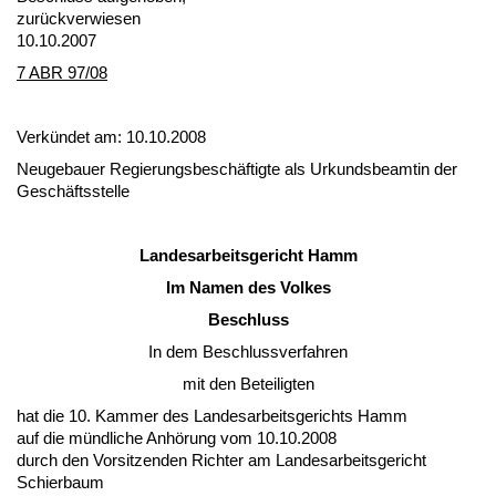
zurück­ver­wie­sen
10.10.2007
7 ABR 97/08
Verkündet am: 10.10.2008
Neu­ge­bau­er Re­gie­rungs­beschäftig­te als Ur­kunds­be­am­tin der
Geschäfts­stel­le
Lan­des­ar­beits­ge­richt Hamm
Im Na­men des Vol­kes
Be­schluss
In dem Be­schluss­ver­fah­ren
mit den Be­tei­lig­ten
hat die 10. Kam­mer des Lan­des­ar­beits­ge­richts Hamm
auf die münd­li­che Anhörung vom 10.10.2008
durch den Vor­sit­zen­den Rich­ter am Lan­des­ar­beits­ge­richt
Schier­baum