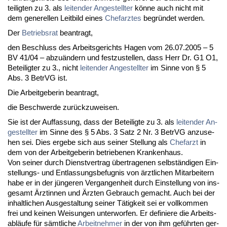
tei­lig­ten zu 3. als
lei­ten­der An­ge­stell­ter
könne auch nicht mit
dem ge­ne­rel­len Leit­bild ei­nes
Chef­arz­tes
be­gründet wer­den.
Der
Be­triebs­rat
be­an­tragt,
den Be­schluss des Ar­beits­ge­richts Ha­gen vom 26.07.2005 – 5
BV 41/04 – ab­zuändern und fest­zu­stel­len, dass Herr Dr. G1 O1,
Be­tei­lig­ter zu 3., nicht
lei­ten­der An­ge­stell­ter
im Sin­ne von § 5
Abs. 3 Be­trVG ist.
Die Ar­beit­ge­be­rin be­an­tragt,
die Be­schwer­de zurück­zu­wei­sen.
Sie ist der Auf­fas­sung, dass der Be­tei­lig­te zu 3. als
lei­ten­der An­
ge­stell­ter
im Sin­ne des § 5 Abs. 3 Satz 2 Nr. 3 Be­trVG an­zu­se­
hen sei. Dies er­ge­be sich aus sei­ner Stel­lung als
Chef­arzt
in
dem von der Ar­beit­ge­be­rin be­trie­be­nen Kran­ken­haus.
Von sei­ner durch Dienst­ver­trag über­tra­ge­nen selbständi­gen Ein­
stel­lungs- und Ent­las­sungs­be­fug­nis von ärzt­li­chen Mit­ar­bei­tern
ha­be er in der jünge­ren Ver­gan­gen­heit durch Ein­stel­lung von ins­
ge­samt Ärz­tin­nen und Ärz­ten Ge­brauch ge­macht. Auch bei der
in­halt­li­chen Aus­ge­stal­tung sei­ner Tätig­keit sei er voll­kom­men
frei und kei­nen Wei­sun­gen un­ter­wor­fen. Er de­fi­nie­re die Ar­beits­
abläufe für sämt­li­che
Ar­beit­neh­mer
in der von ihm geführ­ten ger­