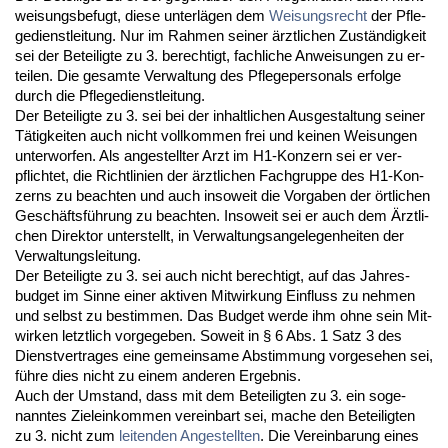
wei­sungs­be­fugt, die­se un­terlägen dem
Wei­sungs­recht
der Pfle­
ge­dienst­lei­tung. Nur im Rah­men sei­ner ärzt­li­chen Zuständig­keit
sei der Be­tei­lig­te zu 3. be­rech­tigt, fach­li­che An­wei­sun­gen zu er­
tei­len. Die ge­sam­te Ver­wal­tung des Pfle­ge­per­so­nals er­fol­ge
durch die Pfle­ge­dienst­lei­tung.
Der Be­tei­lig­te zu 3. sei bei der in­halt­li­chen Aus­ge­stal­tung sei­ner
Tätig­kei­ten auch nicht voll­kom­men frei und kei­nen Wei­sun­gen
un­ter­wor­fen. Als an­ge­stell­ter Arzt im H1-Kon­zern sei er ver­
pflich­tet, die Richt­li­ni­en der ärzt­li­chen Fach­grup­pe des H1-Kon­
zerns zu be­ach­ten und auch in­so­weit die Vor­ga­ben der ört­li­chen
Geschäftsführung zu be­ach­ten. In­so­weit sei er auch dem Ärzt­li­
chen Di­rek­tor un­ter­stellt, in Ver­wal­tungs­an­ge­le­gen­hei­ten der
Ver­wal­tungs­lei­tung.
Der Be­tei­lig­te zu 3. sei auch nicht be­rech­tigt, auf das Jah­res­
bud­get im Sin­ne ei­ner ak­ti­ven Mit­wir­kung Ein­fluss zu neh­men
und selbst zu be­stim­men. Das Bud­get wer­de ihm oh­ne sein Mit­
wir­ken letzt­lich vor­ge­ge­ben. So­weit in § 6 Abs. 1 Satz 3 des
Dienst­ver­tra­ges ei­ne ge­mein­sa­me Ab­stim­mung vor­ge­se­hen sei,
führe dies nicht zu ei­nem an­de­ren Er­geb­nis.
Auch der Um­stand, dass mit dem Be­tei­lig­ten zu 3. ein so­ge­
nann­tes Ziel­ein­kom­men ver­ein­bart sei, ma­che den Be­tei­lig­ten
zu 3. nicht zum
lei­ten­den An­ge­stell­ten
. Die Ver­ein­ba­rung ei­nes