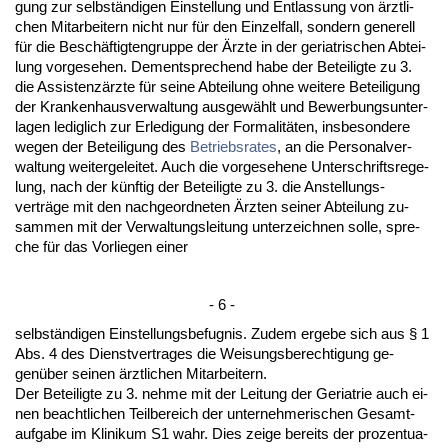
gung zur selbständi­gen Ein­stel­lung und Ent­las­sung von ärzt­li­
chen Mit­ar­bei­tern nicht nur für den Ein­zel­fall, son­dern ge­ne­rell
für die Beschäftig­ten­grup­pe der Ärz­te in der ger­ia­tri­schen Ab­tei­
lung vor­ge­se­hen. Dem­ent­spre­chend ha­be der Be­tei­lig­te zu 3.
die As­sis­tenzärz­te für sei­ne Ab­tei­lung oh­ne wei­te­re Be­tei­li­gung
der Kran­ken­haus­ver­wal­tung aus­gewählt und Be­wer­bungs­un­ter­
la­gen le­dig­lich zur Er­le­di­gung der For­ma­litäten, ins­be­son­de­re
we­gen der Be­tei­li­gung des
Be­triebs­ra­tes
, an die Per­so­nal­ver­
wal­tung wei­ter­ge­lei­tet. Auch die vor­ge­se­he­ne Un­ter­schrifts­re­ge­
lung, nach der künf­tig der Be­tei­lig­te zu 3. die An­stel­lungs­
verträge mit den nach­ge­ord­ne­ten Ärz­ten sei­ner Ab­tei­lung zu­
sam­men mit der Ver­wal­tungs­lei­tung un­ter­zeich­nen sol­le, spre­
che für das Vor­lie­gen ei­ner
- 6 -
selbständi­gen Ein­stel­lungs­be­fug­nis. Zu­dem er­ge­be sich aus § 1
Abs. 4 des Dienst­ver­tra­ges die Wei­sungs­be­rech­ti­gung ge­
genüber sei­nen ärzt­li­chen Mit­ar­bei­tern.
Der Be­tei­lig­te zu 3. neh­me mit der Lei­tung der Ger­ia­trie auch ei­
nen be­acht­li­chen Teil­be­reich der un­ter­neh­me­ri­schen Ge­samt­
auf­ga­be im Kli­ni­kum S1 wahr. Dies zei­ge be­reits der pro­zen­tua­