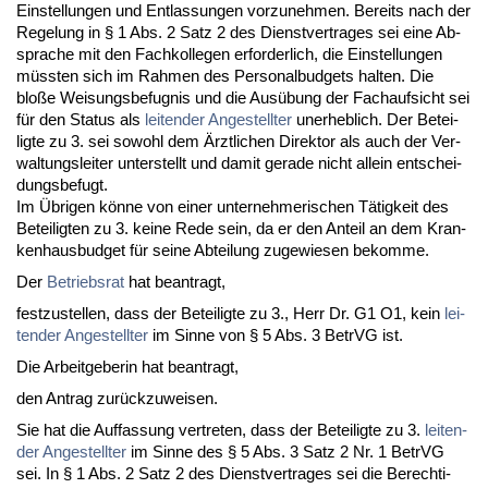
Ein­stel­lun­gen und Ent­las­sun­gen vor­zu­neh­men. Be­reits nach der
Re­ge­lung in § 1 Abs. 2 Satz 2 des Dienst­ver­tra­ges sei ei­ne Ab­
spra­che mit den Fach­kol­le­gen er­for­der­lich, die Ein­stel­lun­gen
müss­ten sich im Rah­men des Per­so­nal­bud­gets hal­ten. Die
bloße Wei­sungs­be­fug­nis und die Ausübung der Fach­auf­sicht sei
für den Sta­tus als
lei­ten­der An­ge­stell­ter
un­er­heb­lich. Der Be­tei­
lig­te zu 3. sei so­wohl dem Ärzt­li­chen Di­rek­tor als auch der Ver­
wal­tungs­lei­ter un­ter­stellt und da­mit ge­ra­de nicht al­lein ent­schei­
dungs­be­fugt.
Im Übri­gen könne von ei­ner un­ter­neh­me­ri­schen Tätig­keit des
Be­tei­lig­ten zu 3. kei­ne Re­de sein, da er den An­teil an dem Kran­
ken­haus­bud­get für sei­ne Ab­tei­lung zu­ge­wie­sen be­kom­me.
Der
Be­triebs­rat
hat be­an­tragt,
fest­zu­stel­len, dass der Be­tei­lig­te zu 3., Herr Dr. G1 O1, kein
lei­
ten­der An­ge­stell­ter
im Sin­ne von § 5 Abs. 3 Be­trVG ist.
Die Ar­beit­ge­be­rin hat be­an­tragt,
den An­trag zurück­zu­wei­sen.
Sie hat die Auf­fas­sung ver­tre­ten, dass der Be­tei­lig­te zu 3.
lei­ten­
der An­ge­stell­ter
im Sin­ne des § 5 Abs. 3 Satz 2 Nr. 1 Be­trVG
sei. In § 1 Abs. 2 Satz 2 des Dienst­ver­tra­ges sei die Be­rech­ti­