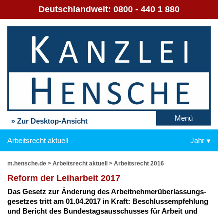
Deutschlandweit:
0800 - 440 1 880
Menü
» Zur Desktop-Ansicht
Arbeitsrecht aktuell
Jahr
m.hensche.de
>
Arbeitsrecht aktuell
>
Arbeitsrecht 2016
Re­form der Leih­ar­beit 2017
Das Ge­setz zur Än­de­rung des Ar­beit­neh­mer­über­las­sungs­
ge­set­zes tritt am 01.04.2017 in Kraft: Be­schluss­emp­feh­lung
und Be­richt des Bun­des­tags­aus­schus­ses für Ar­beit und