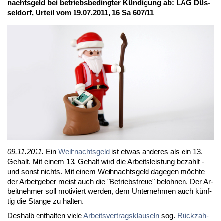
nachts­geld bei be­triebs­be­ding­ter Kün­di­gung ab: LAG Düs­
sel­dorf, Ur­teil vom 19.07.2011, 16 Sa 607/11
09.11.2011.
Ein
Weih­nachts­geld
ist et­was an­de­res als ein 13.
Ge­halt. Mit ei­nem 13. Ge­halt wird die Ar­beits­leis­tung be­zahlt -
und sonst nichts. Mit ei­nem Weih­nachts­geld da­ge­gen möch­te
der Ar­beit­ge­ber meist auch die "Be­triebs­treue" be­loh­nen. Der Ar­
beit­neh­mer soll mo­ti­viert wer­den, dem Un­ter­neh­men auch künf­
tig die Stan­ge zu hal­ten.
Des­halb ent­hal­ten vie­le
Ar­beits­ver­trags­klau­seln
sog.
Rück­zah­