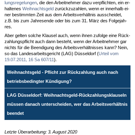
lungs­re­ge­lun­gen
, die den Ar­beit­neh­mer da­zu ver­pflich­ten, ein er­
hal­te­nes
Weih­nachts­geld
zu­rück­zu­zah­len, wenn er in­ner­halb ei­
ner be­stimm­ten Zeit aus dem Ar­beits­ver­hält­nis aus­schei­det,
z.B. bis zum Jah­res­en­de oder bis zum 31. März des Fol­ge­jah­
res.
Aber gel­ten sol­che Klau­sel auch, wenn ih­nen zu­fol­ge ei­ne Rück­
zah­lungs­pflicht auch dann be­steht, wenn der Ar­beit­neh­mer gar
nichts für die Be­en­di­gung des Ar­beits­ver­hält­nis­ses kann? Nein,
so das Lan­des­ar­beits­ge­richt (LAG) Düs­sel­dorf (
Ur­teil vom
19.07.2011, 16 Sa 607/11
).
Weihnachtsgeld - Pflicht zur Rückzahlung auch nach
betriebsbedingter Kündigung?
LAG Düsseldorf: Weihnachtsgeld-Rückzahlungsklauseln
müssen danach unterscheiden, wer das Arbeitsverhältnis
beendet
Letzte Überarbeitung: 3. August 2020