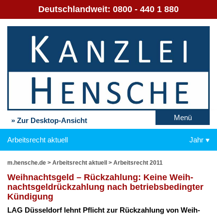
Deutschlandweit:
0800 - 440 1 880
Menü
» Zur Desktop-Ansicht
Arbeitsrecht aktuell
Jahr
m.hensche.de
>
Arbeitsrecht aktuell
>
Arbeitsrecht 2011
Weih­nachts­geld – Rück­zah­lung: Kei­ne Weih­
nachts­gel­drück­zah­lung nach be­triebs­be­ding­ter
Kün­di­gung
LAG Düs­sel­dorf lehnt Pflicht zur Rück­zah­lung von Weih­