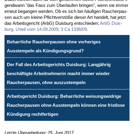
gend­wann "das Fass zum Über­lau­fen brin­gen", wenn sie im­mer
er­neut be­gan­gen wer­den. Ob es sich bei häu­fi­gen Rau­cher­pau­
sen auch um klei­ne Pflicht­ver­stö­ße die­ser Art han­delt, hat jetzt
das Ar­beits­ge­richt (ArbG) Duis­burg ent­schie­den:
ArbG Duis­
burg, Ur­teil vom 14.09.2009, 3 Ca 1336/09
.
Beharrliche Raucherpausen ohne vorheriges
Ausstempeln als Kündigungsgrund?
Der Fall des Arbeitsgerichts Duisburg: Langjährig
beschäftigte Arbeitnehmerin macht immer wieder
Raucherpausen, ohne auszustempeln
Arbeitsgericht Duisburg: Beharrliche weisungswidrige
Raucherpausen ohne Ausstempeln können eine fristlose
Kündigung rechtfertigen
Letzte Überarbeitung: 25. Juni 2017