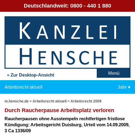
Deutschlandweit:
0800 - 440 1 880
Menü
» Zur Desktop-Ansicht
Arbeitsrecht aktuell
Jahr
m.hensche.de
>
Arbeitsrecht aktuell
>
Arbeitsrecht 2009
Durch Rau­cher­pau­se Ar­beits­platz ver­lo­ren
Rau­cher­pau­sen oh­ne Aus­stem­peln recht­fer­ti­gen frist­lo­se
Kün­di­gung: Ar­beits­ge­richt Duis­burg, Ur­teil vom 14.09.2009,
3 Ca 1336/09