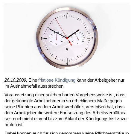
26.10.2009.
Ei­ne
frist­lo­se Kün­di­gung
kann der Ar­beit­ge­ber nur
im Aus­nah­me­fall aus­spre­chen.
Vor­aus­set­zung ei­ner sol­chen har­ten Vor­ge­hens­wei­se ist, dass
der ge­kün­dig­te Ar­beit­neh­mer in so er­heb­li­chem Ma­ße ge­gen
sei­ne Pflich­ten aus dem Ar­beits­ver­hält­nis ver­sto­ßen hat, dass
dem Ar­beit­ge­ber die wei­te­re Fort­set­zung des Ar­beits­ver­hält­nis­
ses noch nicht ein­mal bis zum Ab­lauf der Kün­di­gungs­frist zu­zu­
mu­ten ist.
Da­bei kön­nen auch für sich ge­nom­men klei­ne Pflicht­ver­stö­ße ir­