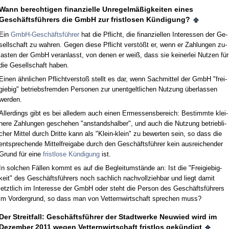
Wann be­rech­ti­gen fi­nan­zi­el­le Un­re­gelmäßig­kei­ten ei­nes
Geschäftsführers die GmbH zur frist­lo­sen Kündi­gung?
Ein
GmbH-Geschäftsführer
hat die Pflicht, die fi­nan­zi­el­len In­ter­es­sen der Ge­
sell­schaft zu wah­ren. Ge­gen die­se Pflicht verstößt er, wenn er Zah­lun­gen zu­
las­ten der GmbH ver­an­lasst, von de­nen er weiß, dass sie kei­ner­lei Nut­zen für
die Ge­sell­schaft ha­ben.
Ei­nen ähn­li­chen Pflicht­ver­s­toß stellt es dar, wenn Sach­mit­tel der GmbH "frei­
gie­big" be­triebs­frem­den Per­so­nen zur un­ent­gelt­li­chen Nut­zung über­las­sen
wer­den.
Al­ler­dings gibt es bei al­le­dem auch ei­nen Er­mes­sens­be­reich: Be­stimm­te klei­
ne­re Zah­lun­gen ge­sche­hen "an­stand­shal­ber", und auch die Nut­zung be­trieb­li­
cher Mit­tel durch Drit­te kann als "Klein-klein" zu be­wer­ten sein, so dass die
ent­spre­chen­de Mit­tel­frei­ga­be durch den Geschäftsführer kein aus­rei­chen­der
Grund für ei­ne
frist­lo­se Kündi­gung
ist.
In sol­chen Fällen kommt es auf die Be­gleit­umstände an: Ist die "Frei­gie­big­
keit" des Geschäftsführers noch sach­lich nach­voll­zieh­bar und liegt da­mit
letzt­lich im In­ter­es­se der GmbH oder steht die Per­son des Geschäftsführers
im Vor­der­grund, so dass man von Vet­tern­wirt­schaft spre­chen muss?
Der Streit­fall: Geschäftsführer der Stadt­wer­ke Neu­wied wird im
De­zem­ber 2011 we­gen Vet­tern­wirt­schaft frist­los gekündigt