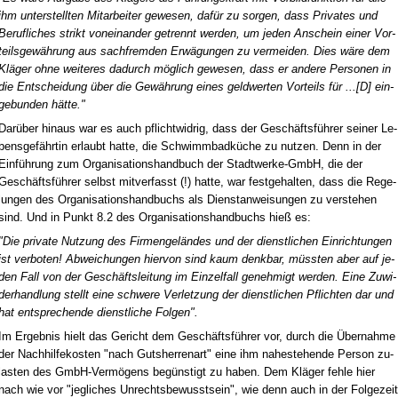
ihm un­ter­stell­ten Mit­ar­bei­ter ge­we­sen, dafür zu sor­gen, dass Pri­va­tes und
Be­ruf­li­ches strikt von­ein­an­der ge­trennt wer­den, um je­den An­schein ei­ner Vor­
teils­gewährung aus sach­frem­den Erwägun­gen zu ver­mei­den. Dies wäre dem
Kläger oh­ne wei­te­res da­durch möglich ge­we­sen, dass er an­de­re Per­so­nen in
die Ent­schei­dung über die Gewährung ei­nes geld­wer­ten Vor­teils für ...[D] ein­
ge­bun­den hätte."
Darüber hin­aus war es auch pflicht­wid­rig, dass der Geschäftsführer sei­ner Le­
bens­gefähr­tin er­laubt hat­te, die Schwimm­badküche zu nut­zen. Denn in der
Einführung zum Or­ga­ni­sa­ti­ons­hand­buch der Stadt­wer­ke-GmbH, die der
Geschäftsführer selbst mit­ver­fasst (!) hat­te, war fest­ge­hal­ten, dass die Re­ge­
lun­gen des Or­ga­ni­sa­ti­ons­hand­buchs als Dienst­an­wei­sun­gen zu ver­ste­hen
sind. Und in Punkt 8.2 des Or­ga­ni­sa­ti­ons­hand­buchs hieß es:
"Die pri­va­te Nut­zung des Fir­men­geländes und der dienst­li­chen Ein­rich­tun­gen
ist ver­bo­ten! Ab­wei­chun­gen hier­von sind kaum denk­bar, müss­ten aber auf je­
den Fall von der Geschäfts­lei­tung im Ein­zel­fall ge­neh­migt wer­den. Ei­ne Zu­wi­
der­hand­lung stellt ei­ne schwe­re Ver­let­zung der dienst­li­chen Pflich­ten dar und
hat ent­spre­chen­de dienst­li­che Fol­gen".
Im Er­geb­nis hielt das Ge­richt dem Geschäftsführer vor, durch die Über­nah­me
der Nach­hil­fe­kos­ten "nach Guts­her­ren­art" ei­ne ihm na­he­ste­hen­de Per­son zu­
las­ten des GmbH-Vermögens begüns­tigt zu ha­ben. Dem Kläger feh­le hier
nach wie vor "jeg­li­ches Un­rechts­be­wusst­sein", wie denn auch in der Fol­ge­zeit