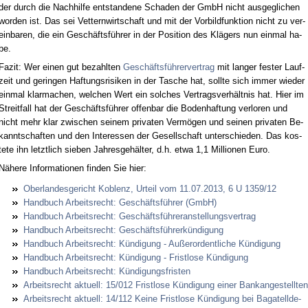
der durch die Nach­hil­fe ent­stan­de­ne Scha­den der GmbH nicht aus­ge­gli­chen
wor­den ist. Das sei Vet­tern­wirt­schaft und mit der Vor­bild­funk­ti­on nicht zu ver­
ein­ba­ren, die ein Geschäftsführer in der Po­si­ti­on des Klägers nun ein­mal ha­
be.
Fa­zit: Wer ei­nen gut be­zahl­ten
Geschäftsführer­ver­trag
mit lan­ger fes­ter Lauf­
zeit und ge­rin­gen Haf­tungs­ri­si­ken in der Ta­sche hat, soll­te sich im­mer wie­der
ein­mal klar­ma­chen, wel­chen Wert ein sol­ches Ver­trags­verhält­nis hat. Hier im
Streit­fall hat der Geschäftsführer of­fen­bar die Bo­den­haf­tung ver­lo­ren und
nicht mehr klar zwi­schen sei­nem pri­va­ten Vermögen und sei­nen pri­va­ten Be­
kannt­schaf­ten und den In­ter­es­sen der Ge­sell­schaft un­ter­schie­den. Das kos­
te­te ihn letzt­lich sie­ben Jah­res­gehälter, d.h. et­wa 1,1 Mil­lio­nen Eu­ro.
Nähe­re In­for­ma­tio­nen fin­den Sie hier:
Ober­lan­des­ge­richt Ko­blenz, Ur­teil vom 11.07.2013, 6 U 1359/12
Hand­buch Ar­beits­recht: Geschäftsführer (GmbH)
Hand­buch Ar­beits­recht: Geschäftsführer­an­stel­lungs­ver­trag
Hand­buch Ar­beits­recht: Geschäftsführerkündi­gung
Hand­buch Ar­beits­recht: Kündi­gung - Außer­or­dent­li­che Kündi­gung
Hand­buch Ar­beits­recht: Kündi­gung - Frist­lo­se Kündi­gung
Hand­buch Ar­beits­recht: Kündi­gungs­fris­ten
Ar­beits­recht ak­tu­ell: 15/012 Frist­lo­se Kündi­gung ei­ner Bank­an­ge­stell­ten
Ar­beits­recht ak­tu­ell: 14/112 Kei­ne Frist­lo­se Kündi­gung bei Ba­ga­tell­de­