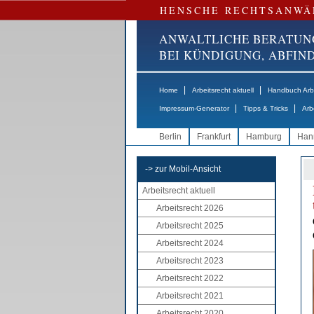
HENSCHE RECHTSANWÄ
ANWALTLICHE BERATUN
BEI KÜNDIGUNG, ABFI
|
|
Home
Arbeitsrecht aktuell
Handbuch Arbe
|
|
Impressum-Generator
Tipps & Tricks
Arb
Berlin
Frankfurt
Hamburg
Han
-> zur Mobil-Ansicht
Arbeitsrecht aktuell
Arbeitsrecht 2026
Arbeitsrecht 2025
Arbeitsrecht 2024
Arbeitsrecht 2023
Arbeitsrecht 2022
Arbeitsrecht 2021
Arbeitsrecht 2020