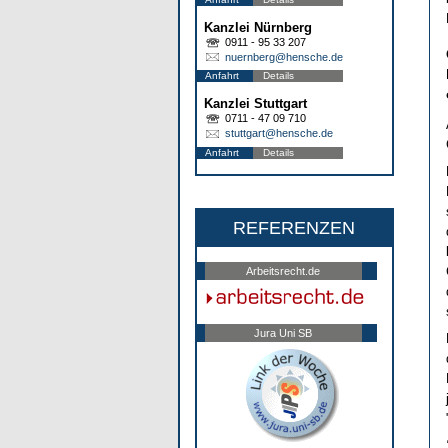
Kanzlei Nürnberg
0911 - 95 33 207
nuernberg@hensche.de
Anfahrt
Details
Kanzlei Stuttgart
0711 - 47 09 710
stuttgart@hensche.de
Anfahrt
Details
REFERENZEN
Arbeitsrecht.de
Jura Uni SB