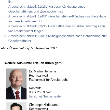
likt
Ar­beits­recht ak­tu­ell: 13/150 Frist­lo­se Kündi­gung ei­nes
Geschäftsführers und Zwei­wo­chen­frist
Ar­beits­recht ak­tu­ell: 12/034 Geschäftsführer-Kündi­gungs­schutz­kla­ge
vor dem Ar­beits­ge­richt?
Ar­beits­recht ak­tu­ell: 11/219 Geschäftsführer mit Ar­beits­ver­trag kann
vor Ar­beits­ge­richt kla­gen
Ar­beits­recht ak­tu­ell: 11/037 Kündi­gungs­schutz nach Beförde­rung zum
Geschäftsführer
Letzte Überarbeitung: 5. Dezember 2017
Weitere Auskünfte erteilen Ihnen gern:
Dr. Martin Hensche
Rechtsanwalt
Fachanwalt für Arbeitsrecht
Kontakt:
030 / 26 39 620
hensche@hensche.de
Christoph Hildebrandt
Rechtsanwalt