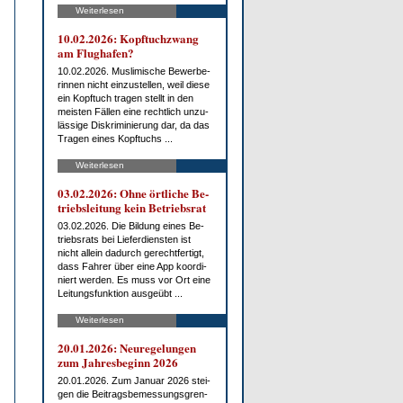
Weiterlesen
10.02.2026: Kopf­tuch­zwang
am Flug­ha­fen?
10.02.2026. Mus­li­mi­sche Be­wer­be­
rin­nen nicht ein­zu­stel­len, weil die­se
ein Kopf­tuch tra­gen stellt in den
meis­ten Fäl­len ei­ne recht­lich un­zu­
läs­si­ge Dis­kri­mi­nie­rung dar, da das
Tra­gen ei­nes Kopf­tuchs ...
Weiterlesen
03.02.2026: Oh­ne ört­li­che Be­
triebs­lei­tung kein Be­triebs­rat
03.02.2026. Die Bil­dung ei­nes Be­
triebs­rats bei Lie­fer­diens­ten ist
nicht al­lein da­durch ge­recht­fer­tigt,
dass Fah­rer über ei­ne App ko­or­di­
niert wer­den. Es muss vor Ort ei­ne
Lei­tungs­funk­ti­on aus­ge­übt ...
Weiterlesen
20.01.2026: Neu­re­ge­lun­gen
zum Jah­res­be­ginn 2026
20.01.2026. Zum Ja­nu­ar 2026 stei­
gen die Bei­trags­be­mes­sungs­gren­