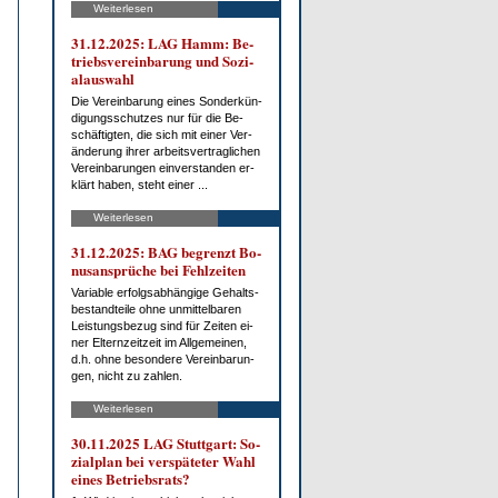
Weiterlesen
31.12.2025: LAG Hamm: Be­
triebs­ver­ein­ba­rung und So­zi­
al­aus­wahl
Die Ver­ein­ba­rung ei­nes Son­der­kün­
di­gungs­schut­zes nur für die Be­
schäf­tig­ten, die sich mit ei­ner Ver­
än­de­rung ih­rer ar­beits­ver­trag­li­chen
Ver­ein­ba­run­gen ein­ver­stan­den er­
klärt ha­ben, steht ei­ner ...
Weiterlesen
31.12.2025: BAG be­grenzt Bo­
nus­an­sprü­che bei Fehl­zei­ten
Va­ria­ble er­folgs­ab­hän­gi­ge Ge­halts­
be­stand­tei­le oh­ne un­mit­tel­ba­ren
Leis­tungs­be­zug sind für Zei­ten ei­
ner El­tern­zeit­zeit im All­ge­mei­nen,
d.h. oh­ne be­son­de­re Ver­ein­ba­run­
gen, nicht zu zah­len.
Weiterlesen
30.11.2025 LAG Stutt­gart: So­
zi­al­plan bei ver­spä­te­ter Wahl
ei­nes Be­triebs­rats?