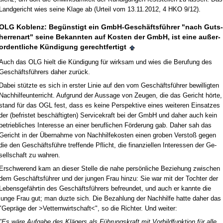
Land­ge­richt wies sei­ne Kla­ge ab (Ur­teil vom 13.11.2012, 4 HKO 9/12).
OLG Ko­blenz: Begüns­tigt ein GmbH-Geschäftsführer "nach Guts­
her­ren­art" sei­ne Be­kann­ten auf Kos­ten der GmbH, ist ei­ne außer­
or­dent­li­che Kündi­gung ge­recht­fer­tigt
Auch das OLG hielt die Kündi­gung für wirk­sam und wies die Be­ru­fung des
Geschäftsführers da­her zurück.
Da­bei stütz­te es sich in ers­ter Li­nie auf den vom Geschäftsführer be­wil­lig­ten
Nach­hil­fe­un­ter­richt. Auf­grund der Aus­sa­ge von Zeu­gen, die das Ge­richt hörte,
stand für das OGL fest, dass es kei­ne Per­spek­ti­ve ei­nes wei­te­ren Ein­sat­zes
der (be­fris­tet beschäftig­ten) Ser­vice­kraft bei der GmbH und da­her auch kein
be­trieb­li­ches In­ter­es­se an ei­ner be­ruf­li­chen Förde­rung gab. Da­her sah das
Ge­richt in der Über­nah­me von Nach­hil­fe­kos­ten ei­nen gro­ben Ver­s­toß ge­gen
die den Geschäftsführe tref­fen­de Pflicht, die fi­nan­zi­el­len In­ter­es­sen der Ge­
sell­schaft zu wah­ren.
Er­schwe­rend kam an die­ser Stel­le die na­he persönli­che Be­zie­hung zwi­schen
dem Geschäftsführer und der jun­gen Frau hin­zu: Sie war mit der Toch­ter der
Le­bens­gefähr­tin des Geschäftsführers be­freun­det, und auch er kann­te die
jun­ge Frau gut; man duz­te sich. Die Be­zah­lung der Nach­hil­fe hat­te da­her das
"Ge­präge der >Vet­tern­wirt­schaft<", so die Rich­ter. Und wei­ter:
"Es wäre Auf­ga­be des Klägers als Führungs­kraft mit Vor­bild­funk­ti­on für al­le