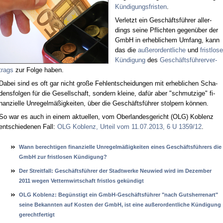
Kün­di­gungs­fris­ten
.
Ver­letzt ein Ge­schäfts­füh­rer al­ler­
dings sei­ne Pflich­ten ge­gen­über der
GmbH in er­heb­li­chem Um­fang, kann
das die
au­ßer­or­dent­li­che
und
frist­lo­se
Kün­di­gung
des
Ge­schäfts­füh­rer­ver­
trags
zur Fol­ge ha­ben.
Da­bei sind es oft gar nicht gro­ße Fehl­ent­schei­dun­gen mit er­heb­li­chen Scha­
dens­fol­gen für die Ge­sell­schaft, son­dern klei­ne, da­für aber "schmut­zi­ge" fi­
nan­zi­el­le Un­re­gel­mä­ßig­kei­ten, über die Ge­schäfts­füh­rer stol­pern kön­nen.
So war es auch in ei­nem ak­tu­el­len, vom Ober­lan­des­ge­richt (OLG) Ko­blenz
ent­schie­de­nen Fall:
OLG Ko­blenz, Ur­teil vom 11.07.2013, 6 U 1359/12
.
Wann be­rech­ti­gen fi­nan­zi­el­le Un­re­gelmäßig­kei­ten ei­nes Geschäftsführers die
GmbH zur frist­lo­sen Kündi­gung?
Der Streit­fall: Geschäftsführer der Stadt­wer­ke Neu­wied wird im De­zem­ber
2011 we­gen Vet­tern­wirt­schaft frist­los gekündigt
OLG Ko­blenz: Begüns­tigt ein GmbH-Geschäftsführer "nach Guts­her­ren­art"
sei­ne Be­kann­ten auf Kos­ten der GmbH, ist ei­ne außer­or­dent­li­che Kündi­gung
ge­recht­fer­tigt