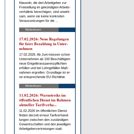
Klau­seln, die den Ar­beit­ge­ber zur
Frei­stel­lung im ge­kün­dig­ten Ar­beits­
ver­hält­nis be­rech­ti­gen, sind un­wirk­
sam, wenn sie kei­ne kon­kre­ten
Vor­aus­set­zun­gen für die ...
Weiterlesen
17.02.2026: Neue Re­ge­lun­gen
für fai­re Be­zah­lung in Un­ter­
neh­men
17.02.2026. Ab Ju­ni müs­sen schon
Un­ter­neh­men ab 100 Be­schäf­tig­ten
neue Ent­gelt­tranz­pa­renz­pflich­ten
er­fül­len und bei Lohn­ge­fäl­len Maß­
nah­men er­grei­fen. Grund­la­ge ist ei­
ne ent­spre­chen­de EU-Richt­li­nie.
Weiterlesen
11.02.2026: Warn­streiks im
öf­fent­li­chen Dienst im Rah­men
ak­tu­el­ler Ta­rif­ver­ha...
11.02.2026 Im öf­fent­li­chen Dienst
fin­den der­zeit er­neut Ta­rif­ver­hand­
lun­gen zwi­schen den zu­stän­di­gen
Ge­werk­schaf­ten und den je­wei­li­gen
Ar­beit­ge­ber­ver­tre­tun­gen statt.