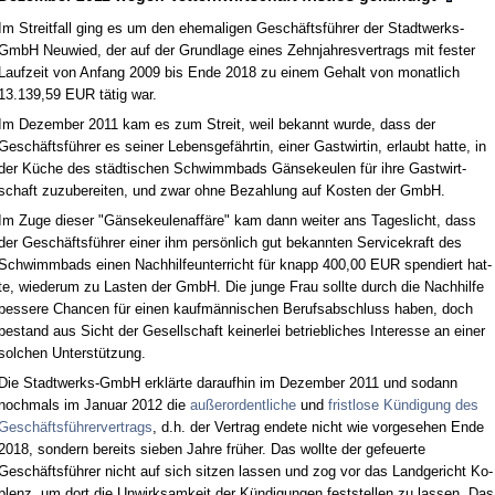
Im Streit­fall ging es um den ehe­ma­li­gen Geschäftsführer der Stadt­werks-
GmbH Neu­wied, der auf der Grund­la­ge ei­nes Zehn­jah­res­ver­trags mit fes­ter
Lauf­zeit von An­fang 2009 bis En­de 2018 zu ei­nem Ge­halt von mo­nat­lich
13.139,59 EUR tätig war.
Im De­zem­ber 2011 kam es zum Streit, weil be­kannt wur­de, dass der
Geschäftsführer es sei­ner Le­bens­gefähr­tin, ei­ner Gast­wir­tin, er­laubt hat­te, in
der Küche des städti­schen Schwimm­bads Gänse­keu­len für ih­re Gast­wirt­
schaft zu­zu­be­rei­ten, und zwar oh­ne Be­zah­lung auf Kos­ten der GmbH.
Im Zu­ge die­ser "Gänse­keu­len­affäre" kam dann wei­ter ans Ta­ges­licht, dass
der Geschäftsführer ei­ner ihm persönlich gut be­kann­ten Ser­vice­kraft des
Schwimm­bads ei­nen Nach­hil­fe­un­ter­richt für knapp 400,00 EUR spen­diert hat­
te, wie­der­um zu Las­ten der GmbH. Die jun­ge Frau soll­te durch die Nach­hil­fe
bes­se­re Chan­cen für ei­nen kaufmänni­schen Be­rufs­ab­schluss ha­ben, doch
be­stand aus Sicht der Ge­sell­schaft kei­ner­lei be­trieb­li­ches In­ter­es­se an ei­ner
sol­chen Un­terstützung.
Die Stadt­werks-GmbH erklärte dar­auf­hin im De­zem­ber 2011 und so­dann
noch­mals im Ja­nu­ar 2012 die
außer­or­dent­li­che
und
frist­lo­se Kündi­gung des
Geschäftsführer­ver­trags
, d.h. der Ver­trag en­de­te nicht wie vor­ge­se­hen En­de
2018, son­dern be­reits sie­ben Jah­re früher. Das woll­te der ge­feu­er­te
Geschäftsführer nicht auf sich sit­zen las­sen und zog vor das Land­ge­richt Ko­
blenz, um dort die Un­wirk­sam­keit der Kündi­gun­gen fest­stel­len zu las­sen. Das