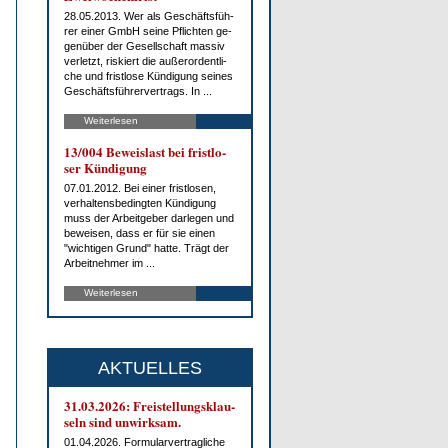
28.05.2013. Wer als Ge­schäfts­füh­
rer ei­ner GmbH sei­ne Pflich­ten ge­
gen­über der Ge­sell­schaft mas­siv
ver­letzt, ris­kiert die au­ßer­or­dent­li­
che und frist­lo­se Kün­di­gung sei­nes
Ge­schäfts­füh­rer­ver­trags. In ...
Weiterlesen
13/004 Be­weis­last bei frist­lo­
ser Kün­di­gung
07.01.2012. Bei ei­ner frist­lo­sen,
ver­hal­tens­be­ding­ten Kün­di­gung
muss der Ar­beit­ge­ber dar­le­gen und
be­wei­sen, dass er für sie ei­nen
"wich­ti­gen Grund" hat­te. Trägt der
Ar­beit­neh­mer im ...
Weiterlesen
AKTUELLES
31.03.2026: Frei­stel­lungs­klau­
seln sind un­wirk­sam.
01.04.2026. For­mu­lar­ver­trag­li­che