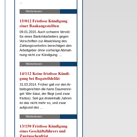
...
Weiterlesen
15/012 Frist­lo­se Kün­di­gung
ei­ner Bank­an­ge­stell­ten
09.01.2015. Auch schwe­re Ver­stö­
ße ei­nes Bank­mit­ar­bei­ters ge­gen
Vor­schrif­ten zur Ab­wick­lung des
Zah­lungs­ver­kehrs be­rech­ti­gen den
Ar­beit­ge­ber oh­ne vor­he­ri­ge Ab­mah­
nung nicht zur Kün­di­gung: ...
Weiterlesen
14/112 Kei­ne frist­lo­se Kün­di­
gung bei Ba­ga­tell­de­likt
31.03.2014. Frü­her galt vor den Ar­
beits­ge­rich­ten die har­te Dau­men­re­
gel: Wer klaut, der fliegt (und zwar
frist­los). Seit gut drei­ein­halb Jah­ren
ist das nicht mehr so, und zwar
auf­grund des ...
Weiterlesen
13/150 Frist­lo­se Kün­di­gung
ei­nes Ge­schäfts­füh­rers und
Zwei­wo­chen­frist