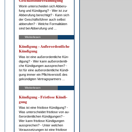
Ge­schäfts­füh­rer­kün­di­gung
Wor­in un­ter­schei­den sich Ab­be­ru­
fung und Kün­di­gung? - Wer ist zur
Ab­be­ru­fung be­rech­tigt? - Kann sich
der Ge­schäfts­füh­rer auch selbst
ab­be­ru­fen? - Wel­che For­ma­li­tä­ten
sind bei Ab­be­ru­fung und ...
Weiterlesen
Kün­di­gung - Au­ßer­or­dent­li­che
Kün­di­gung
Was ist ei­ne au­ßer­or­dent­li­che Kün­
di­gung? - Wer kann au­ßer­or­dent­li­
che Kün­di­gun­gen aus­spre­chen? -
Ist für ei­ne au­ßer­or­dent­li­che Kün­di­
gung im­mer ein Pflicht­ver­stoß des
ge­kün­dig­ten Ver­trags­part­ners ...
Weiterlesen
Kün­di­gung - Frist­lo­se Kün­di­
gung
Was ist ei­ne frist­lo­se Kün­di­gung? -
Was un­ter­schei­det frist­lo­se von au­
ßer­or­dent­li­chen Kün­di­gun­gen? -
Wer kann frist­lo­se Kün­di­gun­gen
aus­spre­chen? - Un­ter wel­chen
Vor­aus­set­zun­gen ist ei­ne frist­lo­se