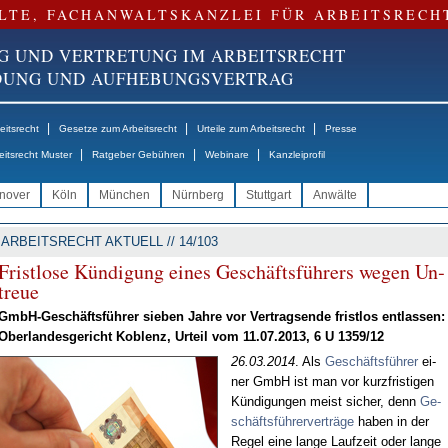
LTE, FACHANWALTSKANZLEI FÜR ARBEITSRECH
G UND VERTRETUNG IM ARBEITSRECHT
NDUNG UND AUFHEBUNGSVERTRAG
|
|
|
itsrecht
Gesetze zum Arbeitsrecht
Urteile zum Arbeitsrecht
Presse
|
|
|
eitsrecht Muster
Ratgeber Gebühren
Webinare
Kanzleiprofil
nover
Köln
München
Nürnberg
Stuttgart
Anwälte
ARBEITSRECHT AKTUELL // 14/103
Frist­lo­se Kün­di­gung ei­nes Ge­schäfts­füh­rers we­gen Un­
treue
GmbH-Ge­schäfts­füh­rer sie­ben Jah­re vor Ver­trags­en­de frist­los ent­las­sen:
Ober­lan­des­ge­richt Ko­blenz, Ur­teil vom 11.07.2013, 6 U 1359/12
26.03.2014
. Als
Ge­schäfts­füh­rer
ei­
ner GmbH ist man vor kurz­fris­ti­gen
Kün­di­gun­gen meist si­cher, denn
Ge­
schäfts­füh­rer­ver­trä­ge
ha­ben in der
Re­gel ei­ne lan­ge Lauf­zeit oder lan­ge