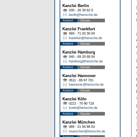
Kanzlei Berlin
030 - 26 39 62 0
berlin@hensche.de
Anfahrt
Details
Kanzlei Frankfurt
069 - 71 03 30 04
frankfurt@hensche.de
Anfahrt
Details
Kanzlei Hamburg
040 - 69 20 68 04
hamburg@hensche.de
Anfahrt
Details
Kanzlei Hannover
0511 - 89 97 701
hannover@hensche.de
Anfahrt
Details
Kanzlei Köln
0221 - 70 90 718
koeln@hensche.de
Anfahrt
Details
Kanzlei München
089 - 21 56 88 63
muenchen@hensche.de
Anfahrt
Details