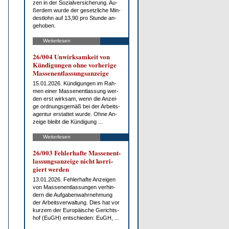
zen in der So­zi­al­ver­si­che­rung. Au­
ßer­dem wur­de der ge­setz­li­che Min­
dest­lohn auf 13,90 pro St­un­de an­
ge­ho­ben.
Weiterlesen
26/004 Un­wirk­sam­keit von
Kün­di­gun­gen oh­ne vor­he­ri­ge
Mas­sen­ent­las­sungs­an­zei­ge
15.01.2026. Kün­di­gun­gen im Rah­
men ei­ner Mas­sen­ent­las­sung wer­
den erst wirk­sam, wenn die An­zei­
ge ord­nungs­ge­mäß bei der Ar­beits­
agen­tur er­stat­tet wur­de. Oh­ne An­
zei­ge bleibt die Kün­di­gung ...
Weiterlesen
26/003 Feh­ler­haf­te Mas­sen­ent­
las­sungs­an­zei­ge nicht kor­ri­
giert wer­den
13.01.2026. Feh­ler­haf­te An­zei­gen
von Mas­sen­ent­las­sun­gen ver­hin­
dern die Auf­ga­ben­wahr­neh­mung
der Ar­beits­ver­wal­tung. Dies hat vor
kur­zem der Eu­ro­päi­sche Ge­richts­
hof (EuGH) ent­schie­den: EuGH, ...