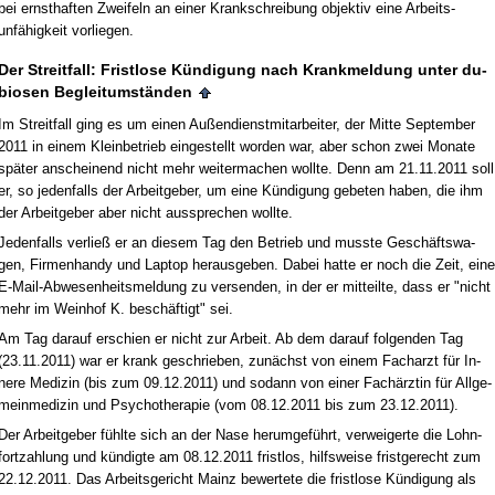
bei ernst­haf­ten Zwei­feln an ei­ner Krank­schrei­bung ob­jek­tiv ei­ne Ar­beits­
unfähig­keit vor­lie­gen.
Der Streit­fall: Frist­lo­se Kündi­gung nach Krank­mel­dung un­ter du­
bio­sen Be­gleit­umständen
Im Streit­fall ging es um ei­nen Außen­dienst­mit­ar­bei­ter, der Mit­te Sep­tem­ber
2011 in ei­nem Klein­be­trieb ein­ge­stellt wor­den war, aber schon zwei Mo­na­te
später an­schei­nend nicht mehr wei­ter­ma­chen woll­te. Denn am 21.11.2011 soll
er, so je­den­falls der Ar­beit­ge­ber, um ei­ne Kündi­gung ge­be­ten ha­ben, die ihm
der Ar­beit­ge­ber aber nicht aus­spre­chen woll­te.
Je­den­falls ver­ließ er an die­sem Tag den Be­trieb und muss­te Geschäfts­wa­
gen, Fir­men­han­dy und Lap­top her­aus­ge­ben. Da­bei hat­te er noch die Zeit, ei­ne
E-Mail-Ab­we­sen­heits­mel­dung zu ver­sen­den, in der er mit­teil­te, dass er "nicht
mehr im Wein­hof K. beschäftigt" sei.
Am Tag dar­auf er­schien er nicht zur Ar­beit. Ab dem dar­auf fol­gen­den Tag
(23.11.2011) war er krank ge­schrie­ben, zunächst von ei­nem Fach­arzt für In­
ne­re Me­di­zin (bis zum 09.12.2011) und so­dann von ei­ner Fachärz­tin für All­ge­
mein­me­di­zin und Psy­cho­the­ra­pie (vom 08.12.2011 bis zum 23.12.2011).
Der Ar­beit­ge­ber fühl­te sich an der Na­se her­um­geführt, ver­wei­ger­te die Lohn­
fort­zah­lung und kündig­te am 08.12.2011 frist­los, hilfs­wei­se frist­ge­recht zum
22.12.2011. Das Ar­beits­ge­richt Mainz be­wer­te­te die frist­lo­se Kündi­gung als