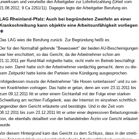
un­wirk­sam und ver­ur­teil­te den Ar­beit­ge­ber zur Lohn­fort­zah­lung (Ur­teil vom
21.08.2012, 9 Ca 2261/11). Da­ge­gen leg­te der Ar­beit­ge­ber Be­ru­fung ein.
LAG Rhein­land-Pfalz: Auch bei be­gründe­ten Zwei­feln an ei­ner
Krank­schrei­bung kann ob­jek­tiv ei­ne Ar­beits­unfähig­keit vor­lie­gen
Das LAG wies die Be­ru­fung zurück. Zur Be­gründung heißt es:
Der für den Nor­mal­fall gel­ten­de "Be­weis­wert" der bei­den AU-Be­schei­ni­gun­gen
war hier erschüttert, so das Ge­richt, da der Ar­beit­neh­mer schon am
21.11.2011 per Rund-Mail mitg­teil­te hat­te, nicht mehr im Be­trieb beschäftigt
zu sein. Da­mit hat­te sich der Ar­beit­neh­mer verdäch­tig ge­macht, denn zu die­
sem Zeit­punkt hat­te kei­ne der Par­tei­en ei­ne Kündi­gung aus­ge­spro­chen.
In­fol­ge­des­sen muss­te der Ar­beit­neh­mer "die Ho­sen run­ter­las­sen" und zu sei­
nen Krank­hei­ten vor­tra­gen. Das hat­te er ge­tan, denn am vom 23.11.2011 bis
zum 09.12.2011 litt er un­ter ei­nem Gicht­an­fall mit der Fol­ge ei­ner star­ken
Schwel­lung am rech­ten Fußge­lenk, was der In­ter­nist im ein­zel­nen schrift­lich
ge­genüber dem Ge­richt erläuter­te und bestätig­te. Und in der Zeit vom
08.12.2011 bis zum 23.12.2011 litt er un­ter ei­ner de­pres­si­ven Be­las­tungs­re­ak­
ti­on, die eben­falls de­tail­liert von der be­han­deln­den Ärz­tin vor Ge­richt erläutert
wur­de.
Vor die­sem Hin­ter­grund kam das Ge­richt zu dem Schluss, dass in der strei­ti­