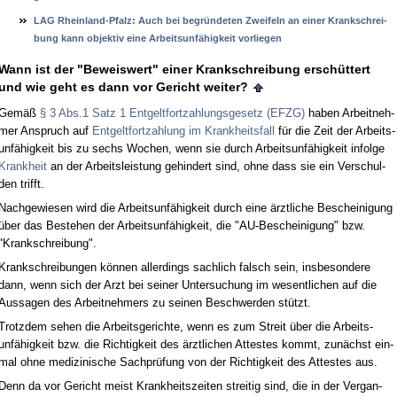
LAG Rhein­land-Pfalz: Auch bei be­gründe­ten Zwei­feln an ei­ner Krank­schrei­
bung kann ob­jek­tiv ei­ne Ar­beits­unfähig­keit vor­lie­gen
Wann ist der "Be­weis­wert" ei­ner Krank­schrei­bung erschüttert
und wie geht es dann vor Ge­richt wei­ter?
Gemäß
§ 3 Abs.1 Satz 1 Ent­gelt­fort­zah­lungs­ge­setz (EFZG)
ha­ben Ar­beit­neh­
mer An­spruch auf
Ent­gelt­fort­zah­lung im Krank­heits­fall
für die Zeit der Ar­beits­
unfähig­keit bis zu sechs Wo­chen, wenn sie durch Ar­beits­unfähig­keit in­fol­ge
Krank­heit
an der Ar­beits­leis­tung ge­hin­dert sind, oh­ne dass sie ein Ver­schul­
den trifft.
Nach­ge­wie­sen wird die Ar­beits­unfähig­keit durch ei­ne ärzt­li­che Be­schei­ni­gung
über das Be­ste­hen der Ar­beits­unfähig­keit, die "AU-Be­schei­ni­gung" bzw.
"Krank­schrei­bung".
Krank­schrei­bun­gen können al­ler­dings sach­lich falsch sein, ins­be­son­de­re
dann, wenn sich der Arzt bei sei­ner Un­ter­su­chung im we­sent­li­chen auf die
Aus­sa­gen des Ar­beit­neh­mers zu sei­nen Be­schwer­den stützt.
Trotz­dem se­hen die Ar­beits­ge­rich­te, wenn es zum Streit über die Ar­beits­
unfähig­keit bzw. die Rich­tig­keit des ärzt­li­chen At­tes­tes kommt, zunächst ein­
mal oh­ne me­di­zi­ni­sche Sach­prüfung von der Rich­tig­keit des At­tes­tes aus.
Denn da vor Ge­richt meist Krank­heits­zei­ten strei­tig sind, die in der Ver­gan­