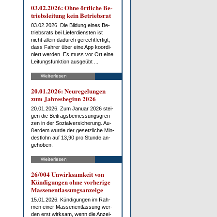
03.02.2026: Oh­ne ört­li­che Be­
triebs­lei­tung kein Be­triebs­rat
03.02.2026. Die Bil­dung ei­nes Be­
triebs­rats bei Lie­fer­diens­ten ist
nicht al­lein da­durch ge­recht­fer­tigt,
dass Fah­rer über ei­ne App ko­or­di­
niert wer­den. Es muss vor Ort ei­ne
Lei­tungs­funk­ti­on aus­ge­übt ...
Weiterlesen
20.01.2026: Neu­re­ge­lun­gen
zum Jah­res­be­ginn 2026
20.01.2026. Zum Ja­nu­ar 2026 stei­
gen die Bei­trags­be­mes­sungs­gren­
zen in der So­zi­al­ver­si­che­rung. Au­
ßer­dem wur­de der ge­setz­li­che Min­
dest­lohn auf 13,90 pro St­un­de an­
ge­ho­ben.
Weiterlesen
26/004 Un­wirk­sam­keit von
Kün­di­gun­gen oh­ne vor­he­ri­ge
Mas­sen­ent­las­sungs­an­zei­ge
15.01.2026. Kün­di­gun­gen im Rah­
men ei­ner Mas­sen­ent­las­sung wer­
den erst wirk­sam, wenn die An­zei­