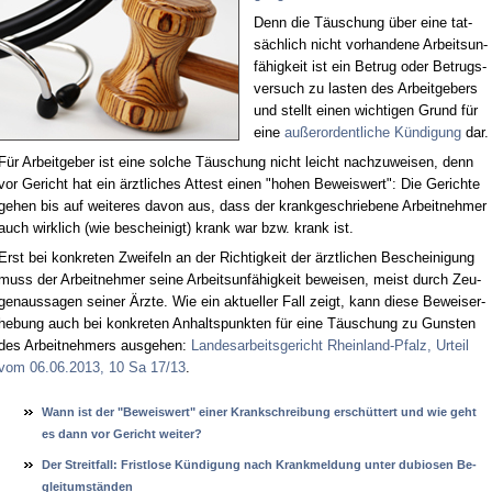
Denn die Täu­schung über ei­ne tat­
säch­lich nicht vor­han­de­ne Ar­beits­un­
fä­hig­keit ist ein Be­trug oder Be­trugs­
ver­such zu las­ten des Ar­beit­ge­bers
und stellt ei­nen wich­ti­gen Grund für
ei­ne
au­ßer­or­dent­li­che Kün­di­gung
dar.
Für Ar­beit­ge­ber ist ei­ne sol­che Täu­schung nicht leicht nach­zu­wei­sen, denn
vor Ge­richt hat ein ärzt­li­ches At­test ei­nen "ho­hen Be­weis­wert": Die Ge­rich­te
ge­hen bis auf wei­te­res da­von aus, dass der krank­ge­schrie­be­ne Ar­beit­neh­mer
auch wirk­lich (wie be­schei­nigt) krank war bzw. krank ist.
Erst bei kon­kre­ten Zwei­feln an der Rich­tig­keit der ärzt­li­chen Be­schei­ni­gung
muss der Ar­beit­neh­mer sei­ne Ar­beits­un­fä­hig­keit be­wei­sen, meist durch Zeu­
gen­aus­sa­gen sei­ner Ärz­te. Wie ein ak­tu­el­ler Fall zeigt, kann die­se Be­weis­er­
he­bung auch bei kon­kre­ten An­halts­punk­ten für ei­ne Täu­schung zu Guns­ten
des Ar­beit­neh­mers aus­ge­hen:
Lan­des­ar­beits­ge­richt Rhein­land-Pfalz, Ur­teil
vom 06.06.2013, 10 Sa 17/13
.
Wann ist der "Be­weis­wert" ei­ner Krank­schrei­bung erschüttert und wie geht
es dann vor Ge­richt wei­ter?
Der Streit­fall: Frist­lo­se Kündi­gung nach Krank­mel­dung un­ter du­bio­sen Be­
gleit­umständen