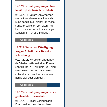
14/078 Kün­di­gung we­gen Ne­
ben­tä­tig­keit trotz Krank­heit
08.03.2014. Ver­sto­ßen Ar­beit­neh­
mer wäh­rend ei­ner Krank­schrei­
bung ge­gen ih­re Pflicht zum "ge­ne­
sungs­för­der­li­chen Ver­hal­ten", ris­
kie­ren sie ei­ne ver­hal­tens­be­ding­te
Kün­di­gung. Für ei­ne frist­lo­se ...
Weiterlesen
13/229 Frist­lo­se Kün­di­gung
we­gen Ar­beit trotz Krank­
schrei­bung
09.08.2013. Kör­per­lich an­stren­gen­
de Ar­bei­ten wäh­rend ei­ner Krank­
schrei­bung, z.B. auf dem Bau, sind
meist ein An­zei­chen da­für, dass
ent­we­der die Krank­schrei­bung un­
rich­tig war oder sich der ...
Weiterlesen
10/024 Kün­di­gung we­gen vor­
ge­täusch­ter Krank­heit
04.02.2010. In der vor­lie­gen­den
Ent­schei­dung des Hes­si­schen