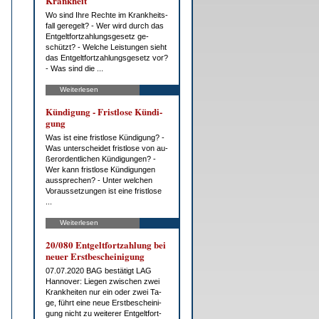
Krank­heit
Wo sind Ih­re Rech­te im Krank­heits­
fall ge­re­gelt? - Wer wird durch das
Ent­gelt­fort­zah­lungs­ge­setz ge­
schützt? - Wel­che Leis­tun­gen sieht
das Ent­gelt­fort­zah­lungs­ge­setz vor?
- Was sind die ...
Weiterlesen
Kün­di­gung - Frist­lo­se Kün­di­
gung
Was ist ei­ne frist­lo­se Kün­di­gung? -
Was un­ter­schei­det frist­lo­se von au­
ßer­or­dent­li­chen Kün­di­gun­gen? -
Wer kann frist­lo­se Kün­di­gun­gen
aus­spre­chen? - Un­ter wel­chen
Vor­aus­set­zun­gen ist ei­ne frist­lo­se
...
Weiterlesen
20/080 Ent­gelt­fort­zah­lung bei
neu­er Erst­be­schei­ni­gung
07.07.2020 BAG be­stä­tigt LAG
Han­no­ver: Lie­gen zwi­schen zwei
Krank­hei­ten nur ein oder zwei Ta­
ge, führt ei­ne neue Erst­be­schei­ni­
gung nicht zu wei­te­rer Ent­gelt­fort­