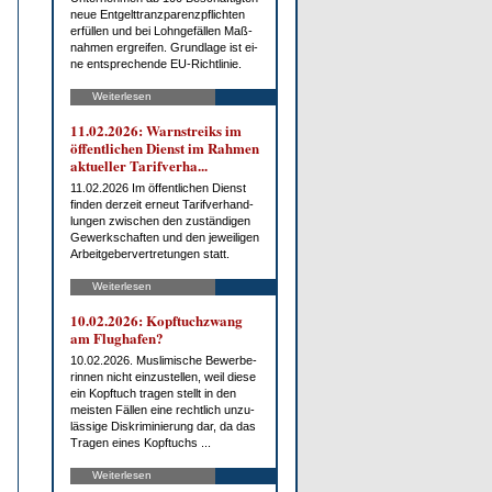
neue Ent­gelt­tranz­pa­renz­pflich­ten
er­fül­len und bei Lohn­ge­fäl­len Maß­
nah­men er­grei­fen. Grund­la­ge ist ei­
ne ent­spre­chen­de EU-Richt­li­nie.
Weiterlesen
11.02.2026: Warn­streiks im
öf­fent­li­chen Dienst im Rah­men
ak­tu­el­ler Ta­rif­ver­ha...
11.02.2026 Im öf­fent­li­chen Dienst
fin­den der­zeit er­neut Ta­rif­ver­hand­
lun­gen zwi­schen den zu­stän­di­gen
Ge­werk­schaf­ten und den je­wei­li­gen
Ar­beit­ge­ber­ver­tre­tun­gen statt.
Weiterlesen
10.02.2026: Kopf­tuch­zwang
am Flug­ha­fen?
10.02.2026. Mus­li­mi­sche Be­wer­be­
rin­nen nicht ein­zu­stel­len, weil die­se
ein Kopf­tuch tra­gen stellt in den
meis­ten Fäl­len ei­ne recht­lich un­zu­
läs­si­ge Dis­kri­mi­nie­rung dar, da das
Tra­gen ei­nes Kopf­tuchs ...
Weiterlesen