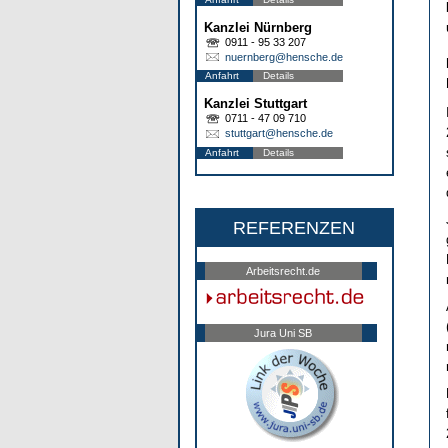
Kanzlei Nürnberg
0911 - 95 33 207
nuernberg@hensche.de
Anfahrt
Details
Kanzlei Stuttgart
0711 - 47 09 710
stuttgart@hensche.de
Anfahrt
Details
REFERENZEN
Arbeitsrecht.de
Jura Uni SB