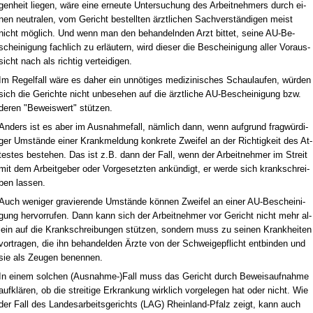
gen­heit lie­gen, wäre ei­ne er­neu­te Un­ter­su­chung des Ar­beit­neh­mers durch ei­
nen neu­tra­len, vom Ge­richt be­stell­ten ärzt­li­chen Sach­verständi­gen meist
nicht möglich. Und wenn man den be­han­deln­den Arzt bit­tet, sei­ne AU-Be­
schei­ni­gung fach­lich zu erläutern, wird die­ser die Be­schei­ni­gung al­ler Vor­aus­
sicht nach als rich­tig ver­tei­di­gen.
Im Re­gel­fall wäre es da­her ein unnöti­ges me­di­zi­ni­sches Schau­lau­fen, würden
sich die Ge­rich­te nicht un­be­se­hen auf die ärzt­li­che AU-Be­schei­ni­gung bzw.
de­ren "Be­weis­wert" stützen.
An­ders ist es aber im Aus­nah­me­fall, nämlich dann, wenn auf­grund fragwürdi­
ger Umstände ei­ner Krank­mel­dung kon­kre­te Zwei­fel an der Rich­tig­keit des At­
tes­tes be­ste­hen. Das ist z.B. dann der Fall, wenn der Ar­beit­neh­mer im Streit
mit dem Ar­beit­ge­ber oder Vor­ge­setz­ten ankündigt, er wer­de sich krank­schrei­
ben las­sen.
Auch we­ni­ger gra­vie­ren­de Umstände können Zwei­fel an ei­ner AU-Be­schei­ni­
gung her­vor­ru­fen. Dann kann sich der Ar­beit­neh­mer vor Ge­richt nicht mehr al­
lein auf die Krank­schrei­bun­gen stützen, son­dern muss zu sei­nen Krank­hei­ten
vor­tra­gen, die ihn be­han­del­den Ärz­te von der Schwei­ge­pflicht ent­bin­den und
sie als Zeu­gen be­nen­nen.
In ei­nem sol­chen (Aus­nah­me-)Fall muss das Ge­richt durch Be­weis­auf­nah­me
aufklären, ob die strei­ti­ge Er­kran­kung wirk­lich vor­ge­le­gen hat oder nicht. Wie
der Fall des Lan­des­ar­beits­ge­richts (LAG) Rhein­land-Pfalz zeigt, kann auch