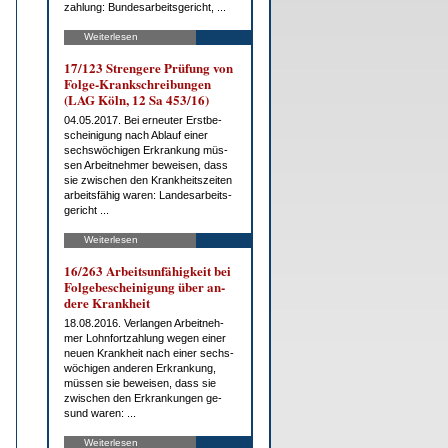
zah­lung: Bun­des­ar­beits­ge­richt, ...
Weiterlesen
17/123 Stren­ge­re Prü­fung von
Fol­ge-Krank­schrei­bun­gen
(LAG Köln, 12 Sa 453/16)
04.05.2017. Bei er­neu­ter Erst­be­
schei­ni­gung nach Ab­lauf ei­ner
sechs­wö­chi­gen Er­kran­kung müs­
sen Ar­beit­neh­mer be­wei­sen, dass
sie zwi­schen den Krank­heits­zei­ten
ar­beits­fä­hig wa­ren: Lan­des­ar­beits­
ge­richt ...
Weiterlesen
16/263 Ar­beits­un­fä­hig­keit bei
Fol­ge­be­schei­ni­gung über an­
de­re Krank­heit
18.08.2016. Ver­lan­gen Ar­beit­neh­
mer Lohn­fort­zah­lung we­gen ei­ner
neu­en Krank­heit nach ei­ner sechs­
wö­chi­gen an­de­ren Er­kran­kung,
müs­sen sie be­wei­sen, dass sie
zwi­schen den Er­kran­kun­gen ge­
sund wa­ren: ...
Weiterlesen