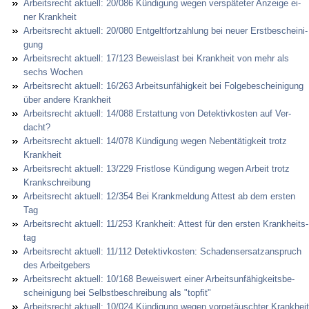
Ar­beits­recht ak­tu­ell: 20/086 Kündi­gung we­gen ver­späte­ter An­zei­ge ei­
ner Krank­heit
Ar­beits­recht ak­tu­ell: 20/080 Ent­gelt­fort­zah­lung bei neu­er Erst­be­schei­ni­
gung
Ar­beits­recht ak­tu­ell: 17/123 Be­weis­last bei Krank­heit von mehr als
sechs Wo­chen
Ar­beits­recht ak­tu­ell: 16/263 Ar­beits­unfähig­keit bei Fol­ge­be­schei­ni­gung
über an­de­re Krank­heit
Ar­beits­recht ak­tu­ell: 14/088 Er­stat­tung von De­tek­tiv­kos­ten auf Ver­
dacht?
Ar­beits­recht ak­tu­ell: 14/078 Kündi­gung we­gen Ne­bentätig­keit trotz
Krank­heit
Ar­beits­recht ak­tu­ell: 13/229 Frist­lo­se Kündi­gung we­gen Ar­beit trotz
Krank­schrei­bung
Ar­beits­recht ak­tu­ell: 12/354 Bei Krank­mel­dung At­test ab dem ers­ten
Tag
Ar­beits­recht ak­tu­ell: 11/253 Krank­heit: At­test für den ers­ten Krank­heits­
tag
Ar­beits­recht ak­tu­ell: 11/112 De­tek­tiv­kos­ten: Scha­dens­er­satz­an­spruch
des Ar­beit­ge­bers
Ar­beits­recht ak­tu­ell: 10/168 Be­weis­wert ei­ner Ar­beits­unfähig­keits­be­
schei­ni­gung bei Selbst­be­schrei­bung als "top­fit"
Ar­beits­recht ak­tu­ell: 10/024 Kündi­gung we­gen vor­getäusch­ter Krank­heit