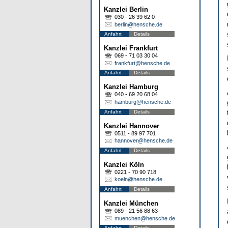
Kanzlei Berlin
030 - 26 39 62 0
berlin@hensche.de
Anfahrt
Details
Kanzlei Frankfurt
069 - 71 03 30 04
frankfurt@hensche.de
Anfahrt
Details
Kanzlei Hamburg
040 - 69 20 68 04
hamburg@hensche.de
Anfahrt
Details
Kanzlei Hannover
0511 - 89 97 701
hannover@hensche.de
Anfahrt
Details
Kanzlei Köln
0221 - 70 90 718
koeln@hensche.de
Anfahrt
Details
Kanzlei München
089 - 21 56 88 63
muenchen@hensche.de
Anfahrt
Details