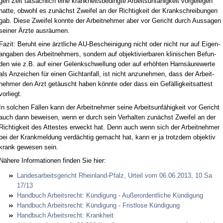
gen Zeit tatsächlich ei­ne krank­heits­be­ding­te Ar­beits­unfähig­keit vor­ge­le­gen
hat­te, ob­wohl es zunächst Zwei­fel an der Rich­tig­keit der Krank­schrei­bun­gen
gab. Die­se Zwei­fel konn­te der Ar­beit­neh­mer aber vor Ge­richt durch Aus­sa­gen
sei­ner Ärz­te ausräum­en.
Fa­zit: Be­ruht ei­ne ärzt­li­che AU-Be­schei­ni­gung nicht oder nicht nur auf Ei­gen­
an­ga­ben des Ar­beit­neh­mers, son­dern auf ob­jek­ti­vier­ba­ren kli­ni­schen Be­fun­
den wie z.B. auf ei­ner Ge­lenk­schwel­lung oder auf erhöhten Harnsäure­wer­te
als An­zei­chen für ei­nen Gicht­an­fall, ist nicht an­zu­neh­men, dass der Ar­beit­
neh­mer den Arzt getäuscht ha­ben könn­te oder dass ein Gefällig­keit­sat­test
vor­liegt.
In sol­chen Fällen kann der Ar­beit­neh­mer sei­ne Ar­beits­unfähig­keit vor Ge­richt
auch dann be­wei­sen, wenn er durch sein Ver­hal­ten zunächst Zwei­fel an der
Rich­tig­keit des At­tes­tes er­weckt hat. Denn auch wenn sich der Ar­beit­neh­mer
bei der Krank­mel­dung verdäch­tig ge­macht hat, kann er ja trotz­dem ob­jek­tiv
krank ge­we­sen sein.
Nähe­re In­for­ma­tio­nen fin­den Sie hier:
Lan­des­ar­beits­ge­richt Rhein­land-Pfalz, Ur­teil vom 06.06.2013, 10 Sa
17/13
Hand­buch Ar­beits­recht: Kündi­gung - Außer­or­dent­li­che Kündi­gung
Hand­buch Ar­beits­recht: Kündi­gung - Frist­lo­se Kündi­gung
Hand­buch Ar­beits­recht: Krank­heit