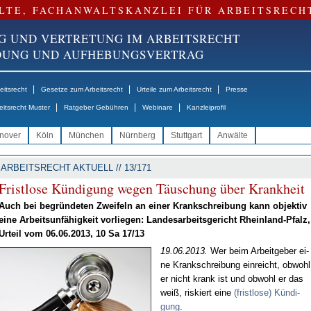
LTE, FACHANWALTSKANZLEI FÜR ARBEITSRECH
G UND VERTRETUNG IM ARBEITSRECHT
NDUNG UND AUFHEBUNGSVERTRAG
|
|
|
itsrecht
Gesetze zum Arbeitsrecht
Urteile zum Arbeitsrecht
Presse
|
|
|
eitsrecht Muster
Ratgeber Gebühren
Webinare
Kanzleiprofil
nover
Köln
München
Nürnberg
Stuttgart
Anwälte
ARBEITSRECHT AKTUELL // 13/171
Frist­lo­se Kün­di­gung we­gen Täu­schung über Krank­heit
Auch bei be­grün­de­ten Zwei­feln an ei­ner Krank­schrei­bung kann ob­jek­tiv
ei­ne Ar­beits­un­fä­hig­keit vor­lie­gen: Lan­des­ar­beits­ge­richt Rhein­land-Pfalz,
Ur­teil vom 06.06.2013, 10 Sa 17/13
19.06.2013.
Wer beim Ar­beit­ge­ber ei­
ne Krank­schrei­bung ein­reicht, ob­wohl
er nicht krank ist und ob­wohl er das
weiß, ris­kiert ei­ne
(frist­lo­se) Kün­di­
gung
.