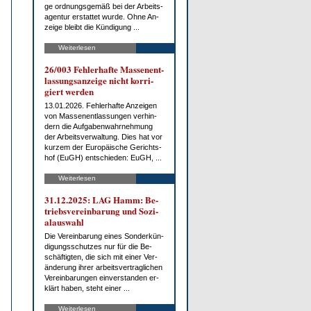
ge ord­nungs­ge­mäß bei der Ar­beits­
agen­tur er­stat­tet wur­de. Oh­ne An­
zei­ge bleibt die Kün­di­gung ...
Weiterlesen
26/003 Feh­ler­haf­te Mas­sen­ent­
las­sungs­an­zei­ge nicht kor­ri­
giert wer­den
13.01.2026. Feh­ler­haf­te An­zei­gen
von Mas­sen­ent­las­sun­gen ver­hin­
dern die Auf­ga­ben­wahr­neh­mung
der Ar­beits­ver­wal­tung. Dies hat vor
kur­zem der Eu­ro­päi­sche Ge­richts­
hof (EuGH) ent­schie­den: EuGH, ...
Weiterlesen
31.12.2025: LAG Hamm: Be­
triebs­ver­ein­ba­rung und So­zi­
al­aus­wahl
Die Ver­ein­ba­rung ei­nes Son­der­kün­
di­gungs­schut­zes nur für die Be­
schäf­tig­ten, die sich mit ei­ner Ver­
än­de­rung ih­rer ar­beits­ver­trag­li­chen
Ver­ein­ba­run­gen ein­ver­stan­den er­
klärt ha­ben, steht ei­ner ...
Weiterlesen