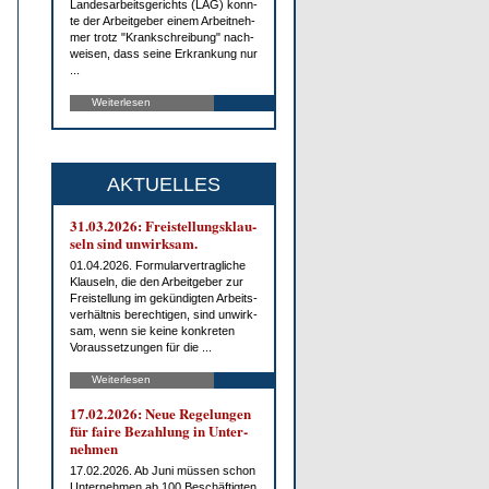
Lan­des­ar­beits­ge­richts (LAG) konn­
te der Ar­beit­ge­ber ei­nem Ar­beit­neh­
mer trotz "Krank­schrei­bung" nach­
wei­sen, dass sei­ne Er­kran­kung nur
...
Weiterlesen
AKTUELLES
31.03.2026: Frei­stel­lungs­klau­
seln sind un­wirk­sam.
01.04.2026. For­mu­lar­ver­trag­li­che
Klau­seln, die den Ar­beit­ge­ber zur
Frei­stel­lung im ge­kün­dig­ten Ar­beits­
ver­hält­nis be­rech­ti­gen, sind un­wirk­
sam, wenn sie kei­ne kon­kre­ten
Vor­aus­set­zun­gen für die ...
Weiterlesen
17.02.2026: Neue Re­ge­lun­gen
für fai­re Be­zah­lung in Un­ter­
neh­men
17.02.2026. Ab Ju­ni müs­sen schon
Un­ter­neh­men ab 100 Be­schäf­tig­ten