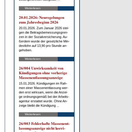
Weiterlesen
20.01.2026: Neu­re­ge­lun­gen
zum Jah­res­be­ginn 2026
20.01.2026. Zum Ja­nu­ar 2026 stei­
gen die Bei­trags­be­mes­sungs­gren­
zen in der So­zi­al­ver­si­che­rung. Au­
ßer­dem wur­de der ge­setz­li­che Min­
dest­lohn auf 13,90 pro St­un­de an­
ge­ho­ben.
Weiterlesen
26/004 Un­wirk­sam­keit von
Kün­di­gun­gen oh­ne vor­he­ri­ge
Mas­sen­ent­las­sungs­an­zei­ge
15.01.2026. Kün­di­gun­gen im Rah­
men ei­ner Mas­sen­ent­las­sung wer­
den erst wirk­sam, wenn die An­zei­
ge ord­nungs­ge­mäß bei der Ar­beits­
agen­tur er­stat­tet wur­de. Oh­ne An­
zei­ge bleibt die Kün­di­gung ...
Weiterlesen
26/003 Feh­ler­haf­te Mas­sen­ent­
las­sungs­an­zei­ge nicht kor­ri­