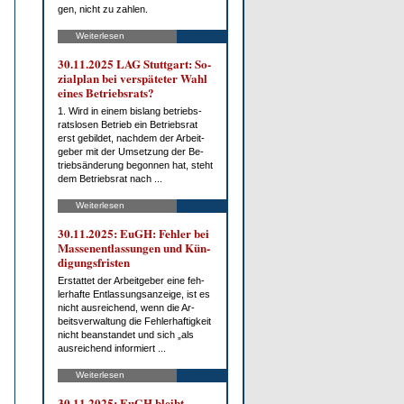
gen, nicht zu zah­len.
Weiterlesen
30.11.2025 LAG Stutt­gart: So­
zi­al­plan bei ver­spä­te­ter Wahl
ei­nes Be­triebs­rats?
1. Wird in ei­nem bis­lang be­triebs­
rats­lo­sen Be­trieb ein Be­triebs­rat
erst ge­bil­det, nach­dem der Ar­beit­
ge­ber mit der Um­set­zung der Be­
trieb­s­än­de­rung be­gon­nen hat, steht
dem Be­triebs­rat nach ...
Weiterlesen
30.11.2025: EuGH: Feh­ler bei
Mas­sen­ent­las­sun­gen und Kün­
di­gungs­fris­ten
Er­stat­tet der Ar­beit­ge­ber ei­ne feh­
ler­haf­te Ent­las­sungs­an­zei­ge, ist es
nicht aus­rei­chend, wenn die Ar­
beits­ver­wal­tung die Feh­ler­haf­tig­keit
nicht be­an­stan­det und sich „als
aus­rei­chend in­for­miert ...
Weiterlesen
30.11.2025: EuGH bleibt