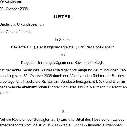
Verkündet am
30. Ok­to­ber 2008
UR­TEIL
Di­ede­rich, Ur­kunds­be­am­tin
der Geschäfts­stel­le
In Sa­chen
Be­klag­te zu 1), Be­ru­fungs­be­klag­te zu 1) und Re­vi­si­onskläge­rin,
pp.
Kläge­rin, Be­ru­fungskläge­rin und Re­vi­si­ons­be­klag­te,
hat der Ach­te Se­nat des Bun­des­ar­beits­ge­richts auf­grund der münd­li­chen Ver­
hand­lung vom 30. Ok­to­ber 2008 durch den Vor­sit­zen­den Rich­ter am Bun­des­
ar­beits­ge­richt Hauck, die Rich­ter am Bun­des­ar­beits­ge­richt Böck und Brein­lin­
ger so­wie die eh­ren­amt­li­chen Rich­ter Schus­ter und Dr. Mall­mann für Recht er­
kannt:
- 2 -
Auf die Re­vi­si­on der Be­klag­ten zu 1) wird das Ur­teil des Hes­si­schen Lan­des­
ar­beits­ge­richts vom 23. Au­gust 2006 - 8 Sa 1744/05 - in­so­weit auf­ge­ho­ben,