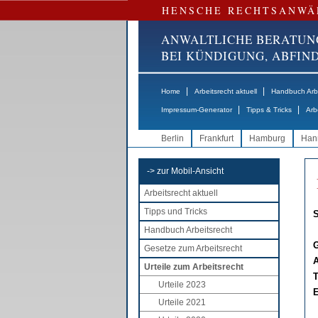
HENSCHE RECHTSANWÄ
ANWALTLICHE BERATUN
BEI KÜNDIGUNG, ABFI
|
|
Home
Arbeitsrecht aktuell
Handbuch Arbe
|
|
Impressum-Generator
Tipps & Tricks
Arb
Berlin
Frankfurt
Hamburg
Han
-> zur Mobil-Ansicht
Arbeitsrecht aktuell
Tipps und Tricks
S
Handbuch Arbeitsrecht
G
Gesetze zum Arbeitsrecht
A
Urteile zum Arbeitsrecht
T
Urteile 2023
E
Urteile 2021