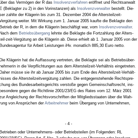
über das Vermögen der R das
In­sol­venz­ver­fah­ren
eröff­net und Rechts­an­walt
E (Be­klag­ter zu 2) in den Vor­in­stan­zen) als
In­sol­venz­ver­wal­ter
be­stellt. Die­
ser zahl­te der Kläge­rin bis zum 31. De­zem­ber 2004 die Al­ters­teil­zeit-
Vergütung wei­ter. Mit Wir­kung zum 1. Ja­nu­ar 2005 kauf­te die Be­klag­te den
Be­trieb der R, in dem die Kläge­rin beschäftigt war, vom
In­sol­venz­ver­wal­ter
.
Nach dem
Be­triebsüber­gang
lehn­te die Be­klag­te die Fort­zah­lung der Al­ters­
teil-zeit-Vergütung an die Kläge­rin ab. Die­se er­hielt ab 1. Ja­nu­ar 2005 von der
Bun­des­agen­tur für Ar­beit Leis­tun­gen iHv. mo­nat­lich 885,30 Eu­ro net­to.
Die Kläge­rin hat die Auf­fas­sung ver­tre­ten, die Be­klag­te sei als Be­triebsüber­
neh­me­rin in die Ver­pflich­tun­gen aus dem Al­ters­teil­zeit-Verhält­nis ein­ge­tre­ten.
Da­her müsse sie ihr ab Ja­nu­ar 2005 bis zum En­de des Al­ters­teil­zeit-Verhält­
nis­ses die Al­ters­teil­zeit­vergütung zah­len. Die ent­ge­gen­ste­hen­de Recht­spre­
chung des Bun­des­ar­beits­ge­richts ver­s­toße ge­gen Ge­mein­schafts­recht, ins­
be­son­de­re ge­gen die Richt­li­nie 2001/23/EG des Ra­tes vom 12. März 2001
zur An­glei­chung der Rechts­vor­schrif­ten der Mit­glieds­staa­ten über die Wah­
rung von Ansprüchen der
Ar­beit­neh­mer
beim Über­gang von Un­ter­neh­men,
- 4 -
Be­trie­ben oder Un­ter­neh­mens- oder Be­triebs­tei­len (im Fol­gen­den: RL