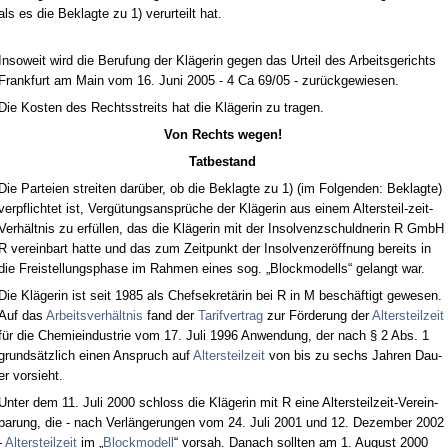
als es die Be­klag­te zu 1) ver­ur­teilt hat.
In­so­weit wird die Be­ru­fung der Kläge­rin ge­gen das Ur­teil des Ar­beits­ge­richts
Frank­furt am Main vom 16. Ju­ni 2005 - 4 Ca 69/05 - zurück­ge­wie­sen.
Die Kos­ten des Rechts­streits hat die Kläge­rin zu tra­gen.
Von Rechts we­gen!
Tat­be­stand
Die Par­tei­en strei­ten darüber, ob die Be­klag­te zu 1) (im Fol­gen­den: Be­klag­te)
ver­pflich­tet ist, Vergütungs­ansprüche der Kläge­rin aus ei­nem Al­ters­teil-zeit-
Verhält­nis zu erfüllen, das die Kläge­rin mit der In­sol­venz­schuld­ne­rin R GmbH
R ver­ein­bart hat­te und das zum Zeit­punkt der In­sol­ven­zeröff­nung be­reits in
die Frei­stel­lungs­pha­se im Rah­men ei­nes sog. „Block­mo­dells“ ge­langt war.
Die Kläge­rin ist seit 1985 als Chef­se­kretärin bei R in M beschäftigt ge­we­sen.
Auf das
Ar­beits­verhält­nis
fand der
Ta­rif­ver­trag
zur Förde­rung der
Al­ters­teil­zeit
für die Che­mie­in­dus­trie vom 17. Ju­li 1996 An­wen­dung, der nach § 2 Abs. 1
grundsätz­lich ei­nen An­spruch auf
Al­ters­teil­zeit
von bis zu sechs Jah­ren Dau­
er vor­sieht.
Un­ter dem 11. Ju­li 2000 schloss die Kläge­rin mit R ei­ne Al­ters­teil­zeit-Ver­ein­
ba­rung, die - nach Verlänge­run­gen vom 24. Ju­li 2001 und 12. De­zem­ber 2002
-
Al­ters­teil­zeit
im „
Block­mo­dell
“ vor­sah. Da­nach soll­ten am 1. Au­gust 2000