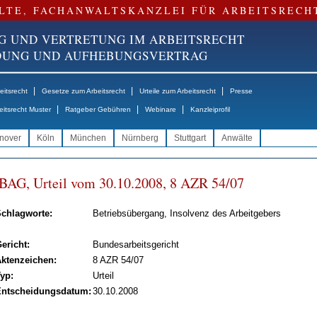
LTE, FACHANWALTSKANZLEI FÜR ARBEITSRECH
G UND VERTRETUNG IM ARBEITSRECHT
NDUNG UND AUFHEBUNGSVERTRAG
|
|
|
itsrecht
Gesetze zum Arbeitsrecht
Urteile zum Arbeitsrecht
Presse
|
|
|
eitsrecht Muster
Ratgeber Gebühren
Webinare
Kanzleiprofil
nover
Köln
München
Nürnberg
Stuttgart
Anwälte
BAG, Ur­teil vom 30.10.2008, 8 AZR 54/07
chlagworte:
Betriebsübergang, Insolvenz des Arbeitgebers
ericht:
Bundesarbeitsgericht
ktenzeichen:
8 AZR 54/07
yp:
Urteil
ntscheidungsdatum:
30.10.2008