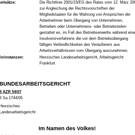
eitsätze:
Die Richtlinie 2001/23/EG des Rates vom 12. März 20
zur Angleichung der Rechtsvorschriften der
Mitgliedstaaten für die Wahrung von Ansprüchen der
Arbeitnehmer beim Übergang von Unternehmen,
Betrieben oder Unternehmens- oder Betriebsteilen
gestattet es, im Fall des Betriebserwerbs während ein
Insolvenzverfahrens die vor dem Betriebsübergang
fälligen Verbindlichkeiten des Veräußerers aus
Arbeitsverhältnissen vom Übergang auszunehmen.
orinstanzen:
Hessisches Landesarbeitsgericht, Arbeitsgericht
Frankfurt
BUN­DES­AR­BEITS­GERICHT
8 AZR 54/07
8 Sa 1744/05
Hes­si­sches
Lan­des­ar­beits­ge­richt
Im Na­men des Vol­kes!