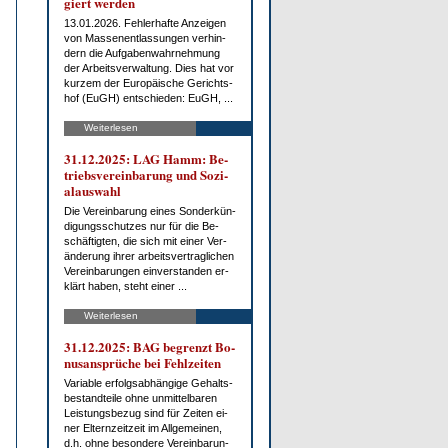
giert wer­den
13.01.2026. Feh­ler­haf­te An­zei­gen
von Mas­sen­ent­las­sun­gen ver­hin­
dern die Auf­ga­ben­wahr­neh­mung
der Ar­beits­ver­wal­tung. Dies hat vor
kur­zem der Eu­ro­päi­sche Ge­richts­
hof (EuGH) ent­schie­den: EuGH, ...
Weiterlesen
31.12.2025: LAG Hamm: Be­
triebs­ver­ein­ba­rung und So­zi­
al­aus­wahl
Die Ver­ein­ba­rung ei­nes Son­der­kün­
di­gungs­schut­zes nur für die Be­
schäf­tig­ten, die sich mit ei­ner Ver­
än­de­rung ih­rer ar­beits­ver­trag­li­chen
Ver­ein­ba­run­gen ein­ver­stan­den er­
klärt ha­ben, steht ei­ner ...
Weiterlesen
31.12.2025: BAG be­grenzt Bo­
nus­an­sprü­che bei Fehl­zei­ten
Va­ria­ble er­folgs­ab­hän­gi­ge Ge­halts­
be­stand­tei­le oh­ne un­mit­tel­ba­ren
Leis­tungs­be­zug sind für Zei­ten ei­
ner El­tern­zeit­zeit im All­ge­mei­nen,
d.h. oh­ne be­son­de­re Ver­ein­ba­run­