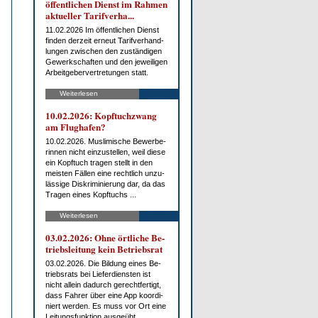
öf­fent­li­chen Dienst im Rah­men
ak­tu­el­ler Ta­rif­ver­ha...
11.02.2026 Im öf­fent­li­chen Dienst
fin­den der­zeit er­neut Ta­rif­ver­hand­
lun­gen zwi­schen den zu­stän­di­gen
Ge­werk­schaf­ten und den je­wei­li­gen
Ar­beit­ge­ber­ver­tre­tun­gen statt.
Weiterlesen
10.02.2026: Kopf­tuch­zwang
am Flug­ha­fen?
10.02.2026. Mus­li­mi­sche Be­wer­be­
rin­nen nicht ein­zu­stel­len, weil die­se
ein Kopf­tuch tra­gen stellt in den
meis­ten Fäl­len ei­ne recht­lich un­zu­
läs­si­ge Dis­kri­mi­nie­rung dar, da das
Tra­gen ei­nes Kopf­tuchs ...
Weiterlesen
03.02.2026: Oh­ne ört­li­che Be­
triebs­lei­tung kein Be­triebs­rat
03.02.2026. Die Bil­dung ei­nes Be­
triebs­rats bei Lie­fer­diens­ten ist
nicht al­lein da­durch ge­recht­fer­tigt,
dass Fah­rer über ei­ne App ko­or­di­
niert wer­den. Es muss vor Ort ei­ne
Lei­tungs­funk­ti­on aus­ge­übt ...