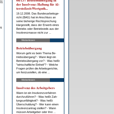
08/137 Be­triebs­über­gang in
01
der In­sol­venz: Haf­tung für Al­
ters­teil­zeit-Wert­guth...
19.12.2008. Das Bun­des­ar­beits­ge­
richt (BAG) hat im An­schluss an
sei­ne bis­he­ri­ge Recht­spre­chung
klar­ge­stellt, dass der Er­werb ei­nes
es
Be­triebs oder Be­triebs­teils aus der
In­sol­venz­mas­se nicht zur ...
Weiterlesen
Be­triebs­über­gang
Wor­um geht es beim The­ma Be­
triebs­über­gang? - Wann liegt ein
Be­triebs­über­gang vor? - Was heißt
"wirt­schaft­li­che Ein­heit"? - Wel­che
Fra­gen prü­fen die Ar­beits­ge­rich­te,
um fest­zu­stel­len, ob ei­ne ...
Weiterlesen
In­sol­venz des Ar­beit­ge­bers
Wann ist ein In­sol­venz­ver­fah­ren
durch­zu­füh­ren? - Was heißt Zah­
lungs­un­fä­hig­keit? - Was heißt
Über­schul­dung? - Wer kann ei­nen
In­sol­venz­an­trag stel­len? - Wann
müs­sen Ar­beit­ge­ber oder ih­re ...