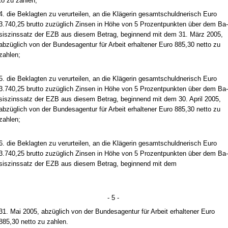
to zu zah­len;
4. die Be­klag­ten zu ver­ur­tei­len, an die Kläge­rin ge­samt­schuld­ne­risch Eu­ro
3.740,25 brut­to zuzüglich Zin­sen in Höhe von 5 Pro­zent­punk­ten über dem Ba­
sis­zins­satz der EZB aus die­sem Be­trag, be­gin­nend mit dem 31. März 2005,
abzüglich von der Bun­des­agen­tur für Ar­beit er­hal­te­ner Eu­ro 885,30 net­to zu
zah­len;
5. die Be­klag­ten zu ver­ur­tei­len, an die Kläge­rin ge­samt­schuld­ne­risch Eu­ro
3.740,25 brut­to zuzüglich Zin­sen in Höhe von 5 Pro­zent­punk­ten über dem Ba­
sis­zins­satz der EZB aus die­sem Be­trag, be­gin­nend mit dem 30. April 2005,
abzüglich von der Bun­des­agen­tur für Ar­beit er­hal­te­ner Eu­ro 885,30 net­to zu
zah­len;
6. die Be­klag­ten zu ver­ur­tei­len, an die Kläge­rin ge­samt­schuld­ne­risch Eu­ro
3.740,25 brut­to zuzüglich Zin­sen in Höhe von 5 Pro­zent­punk­ten über dem Ba­
sis­zins­satz der EZB aus die­sem Be­trag, be­gin­nend mit dem
- 5 -
31. Mai 2005, abzüglich von der Bun­des­agen­tur für Ar­beit er­hal­te­ner Eu­ro
885,30 net­to zu zah­len.