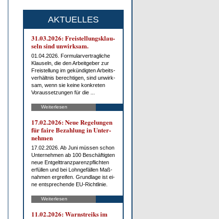
AKTUELLES
31.03.2026: Frei­stel­lungs­klau­
seln sind un­wirk­sam.
01.04.2026. For­mu­lar­ver­trag­li­che
Klau­seln, die den Ar­beit­ge­ber zur
Frei­stel­lung im ge­kün­dig­ten Ar­beits­
ver­hält­nis be­rech­ti­gen, sind un­wirk­
sam, wenn sie kei­ne kon­kre­ten
Vor­aus­set­zun­gen für die ...
Weiterlesen
17.02.2026: Neue Re­ge­lun­gen
für fai­re Be­zah­lung in Un­ter­
neh­men
17.02.2026. Ab Ju­ni müs­sen schon
Un­ter­neh­men ab 100 Be­schäf­tig­ten
neue Ent­gelt­tranz­pa­renz­pflich­ten
er­fül­len und bei Lohn­ge­fäl­len Maß­
nah­men er­grei­fen. Grund­la­ge ist ei­
ne ent­spre­chen­de EU-Richt­li­nie.
Weiterlesen
11.02.2026: Warn­streiks im