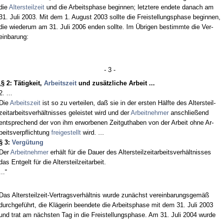
die
Al­ters­teil­zeit
und die Ar­beits­pha­se be­gin­nen; letz­te­re en­de­te da­nach am
31. Ju­li 2003. Mit dem 1. Au­gust 2003 soll­te die Frei­stel­lungs­pha­se be­gin­nen,
die wie­der­um am 31. Ju­li 2006 en­den soll­te. Im Übri­gen be­stimm­te die Ver­
ein­ba­rung:
- 3 -
„
§ 2: Tätig­keit,
Ar­beits­zeit
und zusätz­li­che Ar­beit ...
2. ...
Die
Ar­beits­zeit
ist so zu ver­tei­len, daß sie in der ers­ten Hälf­te des Al­ters­teil­
zeit­ar­beits­verhält­nis­ses ge­leis­tet wird und der
Ar­beit­neh­mer
an­sch­ließend
ent­spre­chend der von ihm er­wor­be­nen Zeit­gut­ha­ben von der Ar­beit oh­ne Ar­
beits­ver­pflich­tung
frei­ge­stellt
wird. ...
§ 3:
Vergütung
Der
Ar­beit­neh­mer
erhält für die Dau­er des Al­ters­teil­zeit­ar­beits­verhält­nis­ses
das Ent­gelt für die Al­ters­teil­zeit­ar­beit.
...“
Das Al­ters­teil­zeit-Ver­trags­verhält­nis wur­de zunächst ver­ein­ba­rungs­gemäß
durch­geführt, die Kläge­rin be­en­de­te die Ar­beits­pha­se mit dem 31. Ju­li 2003
und trat am nächs­ten Tag in die Frei­stel­lungs­pha­se. Am 31. Ju­li 2004 wur­de