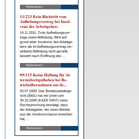
Weiterlesen
11/223 Kein Rück­tritt vom
Auf­he­bungs­ver­trag bei In­sol­
venz des Ar­beit­ge­bers
14.11.2011. Trotz Auf­he­bungs­ver­
trags kei­ne Ab­fin­dung: Wird auf­
grund ei­ner In­sol­venz des Ar­beit­ge­
bers die im Auf­he­bungs­ver­trag ver­
ein­bar­te Ab­fin­dung nicht ge­zahlt,
be­steht nach Er­öff­nung des ...
Weiterlesen
09/115 Kei­ne Haf­tung für Al­
ters­teil­zeit­gut­ha­ben bei Be­
triebs­über­nah­men aus de...
03.07.2009. Das Bun­des­ar­beits­ge­
richt (BAG) hat mit Ur­teil vom
30.10.2008 (8 AZR 54/07) sei­ne
Recht­spre­chung be­stä­tigt, dass
der Ar­beit­ge­ber, der ei­nen Be­trieb
aus der In­sol­venz­mas­se er­wor­ben
hat, ...
Weiterlesen