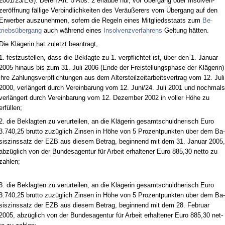
2001/23/EG). De­ren Art. 5 Abs. 2 er­lau­be nur, vor Über­gang oder In­sol­ven­
zeröff­nung fälli­ge Ver­bind­lich­kei­ten des Veräußerers vom Über­gang auf den
Er­wer­ber aus­zu­neh­men, so­fern die Re­geln ei­nes Mit­glieds­staats zum
Be­
triebsüber­gang
auch während ei­nes
In­sol­venz­ver­fah­rens
Gel­tung hätten.
Die Kläge­rin hat zu­letzt be­an­tragt,
1. fest­zu­stel­len, dass die Be­klag­te zu 1. ver­pflich­tet ist, über den 1. Ja­nu­ar
2005 hin­aus bis zum 31. Ju­li 2006 (En­de der Frei­stel­lungs­pha­se der Kläge­rin)
ih­re Zah­lungs­ver­pflich­tun­gen aus dem Al­ters­teil­zeit­ar­beits­ver­trag vom 12. Ju­li
2000, verlängert durch Ver­ein­ba­rung vom 12. Ju­ni/24. Ju­li 2001 und noch­mals
verlängert durch Ver­ein­ba­rung vom 12. De­zem­ber 2002 in vol­ler Höhe zu
erfüllen;
2. die Be­klag­ten zu ver­ur­tei­len, an die Kläge­rin ge­samt­schuld­ne­risch Eu­ro
3.740,25 brut­to zuzüglich Zin­sen in Höhe von 5 Pro­zent­punk­ten über dem Ba­
sis­zins­satz der EZB aus die­sem Be­trag, be­gin­nend mit dem 31. Ja­nu­ar 2005,
abzüglich von der Bun­des­agen­tur für Ar­beit er­hal­te­ner Eu­ro 885,30 net­to zu
zah­len;
3. die Be­klag­ten zu ver­ur­tei­len, an die Kläge­rin ge­samt­schuld­ne­risch Eu­ro
3.740,25 brut­to zuzüglich Zin­sen in Höhe von 5 Pro­zent­punk­ten über dem Ba­
sis­zins­satz der EZB aus die­sem Be­trag, be­gin­nend mit dem 28. Fe­bru­ar
2005, abzüglich von der Bun­des­agen­tur für Ar­beit er­hal­te­ner Eu­ro 885,30 net­