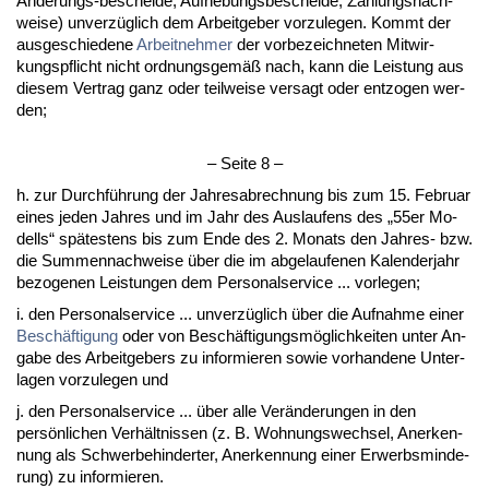
Ände­rungs-be­schei­de, Auf­he­bungs­be­schei­de, Zah­lungs­nach­
wei­se) un­verzüglich dem Ar­beit­ge­ber vor­zu­le­gen. Kommt der
aus­ge­schie­de­ne
Ar­beit­neh­mer
der vor­be­zeich­ne­ten Mit­wir­
kungs­pflicht nicht ord­nungs­gemäß nach, kann die Leis­tung aus
die­sem Ver­trag ganz oder teil­wei­se ver­sagt oder ent­zo­gen wer­
den;
– Sei­te 8 –
h. zur Durchführung der Jah­res­ab­rech­nung bis zum 15. Fe­bru­ar
ei­nes je­den Jah­res und im Jahr des Aus­lau­fens des „55er Mo­
dells“ spätes­tens bis zum En­de des 2. Mo­nats den Jah­res- bzw.
die Sum­men­nach­wei­se über die im ab­ge­lau­fe­nen Ka­len­der­jahr
be­zo­ge­nen Leis­tun­gen dem Per­so­nal­ser­vice ... vor­le­gen;
i. den Per­so­nal­ser­vice ... un­verzüglich über die Auf­nah­me ei­ner
Beschäfti­gung
oder von Beschäfti­gungsmöglich­kei­ten un­ter An­
ga­be des Ar­beit­ge­bers zu in­for­mie­ren so­wie vor­han­de­ne Un­ter­
la­gen vor­zu­le­gen und
j. den Per­so­nal­ser­vice ... über al­le Verände­run­gen in den
persönli­chen Verhält­nis­sen (z. B. Woh­nungs­wech­sel, An­er­ken­
nung als Schwer­be­hin­der­ter, An­er­ken­nung ei­ner Er­werbs­min­de­
rung) zu in­for­mie­ren.