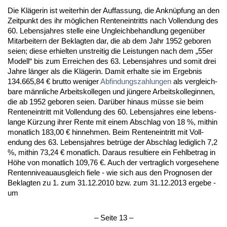
Die Kläge­rin ist wei­ter­hin der Auf­fas­sung, die An­knüpfung an den
Zeit­punkt des ihr mögli­chen Ren­ten­ein­tritts nach Voll­endung des
60. Le­bens­jah­res stel­le ei­ne Un­gleich­be­hand­lung ge­genüber
Mit­ar­bei­tern der Be­klag­ten dar, die ab dem Jahr 1952 ge­bo­ren
sei­en; die­se er­hiel­ten un­strei­tig die Leis­tun­gen nach dem „55er
Mo­dell“ bis zum Er­rei­chen des 63. Le­bens­jah­res und so­mit drei
Jah­re länger als die Kläge­rin. Da­mit er­hal­te sie im Er­geb­nis
134.665,84 € brut­to we­ni­ger
Ab­fin­dungs­zah­lun­gen
als ver­gleich­
ba­re männ­li­che Ar­beits­kol­le­gen und jünge­re Ar­beits­kol­le­gin­nen,
die ab 1952 ge­bo­ren sei­en. Darüber hin­aus müsse sie beim
Ren­ten­ein­tritt mit Voll­endung des 60. Le­bens­jah­res ei­ne le­bens­
lan­ge Kürzung ih­rer Ren­te mit ei­nem Ab­schlag von 18 %, mit­hin
mo­nat­lich 183,00 € hin­neh­men. Beim Ren­ten­ein­tritt mit Voll­
endung des 63. Le­bens­jah­res betrüge der Ab­schlag le­dig­lich 7,2
%, mit­hin 73,24 € mo­nat­lich. Dar­aus re­sul­tie­re ein Fehl­be­trag in
Höhe von mo­nat­lich 109,76 €. Auch der ver­trag­lich vor­ge­se­he­ne
Ren­ten­ni­veau­aus­gleich fie­le - wie sich aus den Pro­gno­sen der
Be­klag­ten zu 1. zum 31.12.2010 bzw. zum 31.12.2013 er­ge­be -
um
– Sei­te 13 –