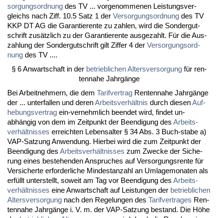
sor­gungs­ord­nung
des TV ... vor­ge­nom­me­nen Leis­tungs­ver­
gleichs nach Ziff. 10.5 Satz 1 der
Ver­sor­gungs­ord­nung
des TV
KKP DT AG die Ga­ran­tie­ren­te zu zah­len, wird die Son­der­gut­
schrift zusätz­lich zu der Ga­ran­tie­ren­te aus­ge­zahlt. Für die Aus­
zah­lung der Son­der­gut­schrift gilt Zif­fer 4 der
Ver­sor­gungs­ord­
nung
des TV ....
§ 6 An­wart­schaft in der
be­trieb­li­chen Al­ters­ver­sor­gung
für ren­
ten­na­he Jahrgänge
Bei Ar­beit­neh­mern, die dem
Ta­rif­ver­trag
Ren­ten­na­he Jahrgänge
der ... un­ter­fal­len und de­ren
Ar­beits­verhält­nis
durch die­sen
Auf­
he­bungs­ver­trag
ein-ver­nehm­lich be­en­det wird, fin­det un­
abhängig von dem im Zeit­punkt der Be­en­di­gung des
Ar­beits­
verhält­nis­ses
er­reich­ten Le­bens­al­ter § 34 Abs. 3 Buch-sta­be a)
VAP-Sat­zung An­wen­dung. Hier­bei wird die zum Zeit­punkt der
Be­en­di­gung des
Ar­beits­verhält­nis­ses
zum Zwe­cke der Si­che­
rung ei­nes be­ste­hen­den An­spru­ches auf Ver­sor­gungs­ren­te für
Ver­si­cher­te er­for­der­li­che Min­dest­an­zahl an Um­la­ge­mo­na­ten als
erfüllt un­ter­stellt, so­weit am Tag vor Be­en­di­gung des
Ar­beits­
verhält­nis­ses
ei­ne An­wart­schaft auf Leis­tun­gen der
be­trieb­li­chen
Al­ters­ver­sor­gung
nach den Re­ge­lun­gen des
Ta­rif­ver­tra­ges
Ren­
ten­na­he Jahrgänge i. V. m. der VAP-Sat­zung be­stand. Die Höhe