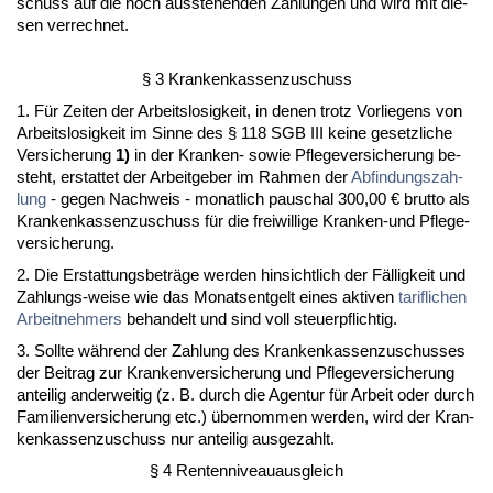
schuss auf die noch aus­ste­hen­den Zah­lun­gen und wird mit die­
sen ver­rech­net.
§ 3 Kran­ken­kas­sen­zu­schuss
1. Für Zei­ten der Ar­beits­lo­sig­keit, in de­nen trotz Vor­lie­gens von
Ar­beits­lo­sig­keit im Sin­ne des § 118 SGB III kei­ne ge­setz­li­che
Ver­si­che­rung
1)
in der Kran­ken- so­wie Pfle­ge­ver­si­che­rung be­
steht, er­stat­tet der Ar­beit­ge­ber im Rah­men der
Ab­fin­dungs­zah­
lung
- ge­gen Nach­weis - mo­nat­lich pau­schal 300,00 € brut­to als
Kran­ken­kas­sen­zu­schuss für die frei­wil­li­ge Kran­ken-und Pfle­ge­
ver­si­che­rung.
2. Die Er­stat­tungs­beträge wer­den hin­sicht­lich der Fällig­keit und
Zah­lungs-wei­se wie das Mo­nats­ent­gelt ei­nes ak­ti­ven
ta­rif­li­chen
Ar­beit­neh­mers
be­han­delt und sind voll steu­er­pflich­tig.
3. Soll­te während der Zah­lung des Kran­ken­kas­sen­zu­schus­ses
der Bei­trag zur Kran­ken­ver­si­che­rung und Pfle­ge­ver­si­che­rung
an­tei­lig an­der­wei­tig (z. B. durch die Agen­tur für Ar­beit oder durch
Fa­mi­li­en­ver­si­che­rung etc.) über­nom­men wer­den, wird der Kran­
ken­kas­sen­zu­schuss nur an­tei­lig aus­ge­zahlt.
§ 4 Ren­ten­ni­veau­aus­gleich