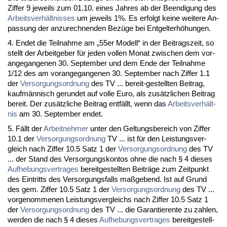
Zif­fer 9 je­weils zum 01.10. ei­nes Jah­res ab der Be­en­di­gung des
Ar­beits­verhält­nis­ses
um je­weils 1%. Es er­folgt kei­ne wei­te­re An­
pas­sung der an­zu­rech­nen­den Bezüge bei Ent­gel­terhöhun­gen.
4. En­det die Teil­nah­me am „55er Mo­dell“ in der Bei­trags­zeit, so
stellt der Ar­beit­ge­ber für je­den vol­len Mo­nat zwi­schen dem vor­
an­ge­gan­ge­nen 30. Sep­tem­ber und dem En­de der Teil­nah­me
1/12 des am vor­an­ge­gan­ge­nen 30. Sep­tem­ber nach Zif­fer 1.1
der
Ver­sor­gungs­ord­nung
des TV ... be­reit-ge­stell­ten Bei­trag,
kaufmännisch ge­run­det auf vol­le Eu­ro, als zusätz­li­chen Bei­trag
be­reit. Der zusätz­li­che Bei­trag entfällt, wenn das
Ar­beits­verhält­
nis
am 30. Sep­tem­ber en­det.
5. Fällt der
Ar­beit­neh­mer
un­ter den Gel­tungs­be­reich von Zif­fer
10.1 der
Ver­sor­gungs­ord­nung
TV ... ist für den Leis­tungs­ver­
gleich nach Zif­fer 10.5 Satz 1 der
Ver­sor­gungs­ord­nung
des TV
... der Stand des Ver­sor­gungs­kon­tos oh­ne die nach § 4 die­ses
Auf­he­bungs­ver­tra­ges
be­reit­ge­stell­ten Beiträge zum Zeit­punkt
des Ein­tritts des Ver­sor­gungs­falls maßge­bend. Ist auf Grund
des gem. Zif­fer 10.5 Satz 1 der
Ver­sor­gungs­ord­nung
des TV ...
vor­ge­nom­me­nen Leis­tungs­ver­gleichs nach Zif­fer 10.5 Satz 1
der
Ver­sor­gungs­ord­nung
des TV ... die Ga­ran­tie­ren­te zu zah­len,
wer­den die nach § 4 die­ses
Auf­he­bungs­ver­tra­ges
be­reit­ge­stell­