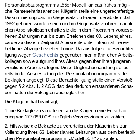
Per­so­nal­ab­bau­pro­gramms „55er Mo­dell“ an das frühestmögli­
che Ren­ten­ein­tritts­al­ter der Kläge­rin stel­le ei­ne un­ge­recht­fer­tig­te
Dis­kri­mi­nie­rung dar. Im Ge­gen­satz zu Frau­en, die ab dem Jahr
1952 ge­bo­ren wor­den sei­en und im Ge­gen­satz zu ih­ren männ­li­
chen Ar­beits­kol­le­gen er­hal­te sie die in dem Pro­gramm vor­ge­se­
he­nen Zah­lun­gen nur bis zum Er­rei­chen des 60. Le­bens­jah­res,
da sie zu die­sem Zeit­punkt Al­ters­ren­te un­ter In­k­auf­nah­me er­
heb­li­cher Abzüge be­zie­hen könne. Dar­aus fol­ge ei­ne Be­nach­tei­
li­gung we­gen
Ge­schlechts
ge­genüber ih­ren männ­li­chen Ar­beits­
kol­le­gen so­wie auf­grund ih­res Al­ters ge­genüber ih­ren jünge­ren
weib­li­chen Ar­beits­kol­le­gen. Die­se Un­gleich­be­hand­lung sei be­
reits in der Aus­ge­stal­tung des Per­so­nal­ab­bau­pro­gramms der
Be­klag­ten an­ge­legt. Die­se Be­nach­tei­li­gung stel­le ei­nen Ver­s­toß
ge­gen § 2 Abs. 1, 2 AGG dar; den da­durch ent­stan­de­nen Scha­
den hätten die Be­klag­ten aus­zu­glei­chen.
Die Kläge­rin hat be­an­tragt,
1. die Be­klag­te zu ver­ur­tei­len, an die Kläge­rin ei­ne Entschädi­
gung von 177.099,00 € zuzüglich Ver­zugs­zin­sen zu zah­len,
2. hilfs­wei­se die Be­klag­te zu ver­ur­tei­len, der Kläge­rin bis zur
Voll­endung ih­res 63. Le­bens­jah­res Leis­tun­gen aus dem be­trieb­li­
chen Per­so­nal­ab­bau­pro­gramm „Mo­dell 55 +“ zu zah­len.