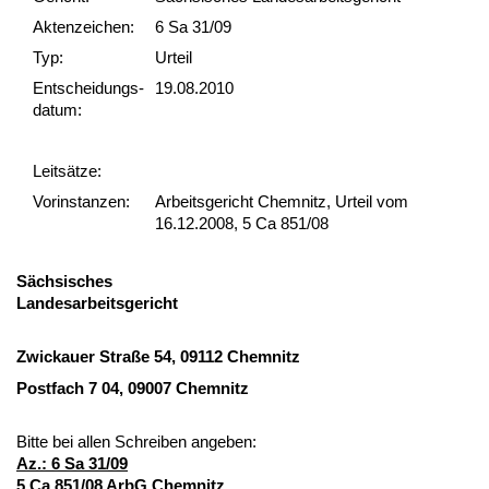
Akten­zeichen:
6 Sa 31/09
Typ:
Urteil
Ent­scheid­ungs­
19.08.2010
datum:
Leit­sätze:
Vor­ins­tan­zen:
Arbeitsgericht Chemnitz, Urteil vom
16.12.2008, 5 Ca 851/08
Säch­si­sches
Lan­des­ar­beits­ge­richt
Zwi­ckau­er Straße 54, 09112 Chem­nitz
Post­fach 7 04, 09007 Chem­nitz
Bit­te bei al­len Schrei­ben an­ge­ben:
Az.: 6 Sa 31/09
5 Ca 851/08 ArbG Chem­nitz