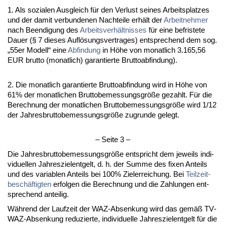
1. Als so­zia­len Aus­gleich für den Ver­lust sei­nes Ar­beits­plat­zes
und der da­mit ver­bun­de­nen Nach­tei­le erhält der
Ar­beit­neh­mer
nach Be­en­di­gung des
Ar­beits­verhält­nis­ses
für ei­ne be­fris­te­te
Dau­er (§ 7 die­ses Auflösungs­ver­tra­ges) ent­spre­chend dem sog.
„55er Mo­dell“ ei­ne
Ab­fin­dung
in Höhe von mo­nat­lich 3.165,56
EUR brut­to (mo­nat­lich) ga­ran­tier­te Brut­to­ab­fin­dung).
2. Die mo­nat­lich ga­ran­tier­te Brut­to­ab­fin­dung wird in Höhe von
61% der mo­nat­li­chen Brut­to­be­mes­sungs­größe ge­zahlt. Für die
Be­rech­nung der mo­nat­li­chen Brut­to­be­mes­sungs­größe wird 1/12
der Jah­res­brut­to­be­mes­sungs­größe zu­grun­de ge­legt.
– Sei­te 3 –
Die Jah­res­brut­to­be­mes­sungs­größe ent­spricht dem je­weils in­di­
vi­du­el­len Jah­res­ziel­ent­gelt, d. h. der Sum­me des fi­xen An­teils
und des va­ria­blen An­teils bei 100% Ziel­er­rei­chung. Bei
Teil­zeit­
beschäftig­ten
er­fol­gen die Be­rech­nung und die Zah­lun­gen ent­
spre­chend an­tei­lig.
Während der Lauf­zeit der WAZ-Ab­sen­kung wird das gemäß TV­
WAZ-Ab­sen­kung re­du­zier­te, in­di­vi­du­el­le Jah­res­ziel­ent­gelt für die