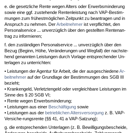
e. die ge­setz­li­che Ren­te we­gen Al­ters oder Er­werbs­min­de­rung
so­wie ei­ne ggf. zu­ste­hen­de Ren­ten­leis­tung nach VAP-Be­stim­
mun­gen zum frühestmögli­chen Zeit­punkt zu be­an­tra­gen und in
An­spruch zu neh­men. Der
Ar­beit­neh­mer
ist ver­pflich­tet, den
Per­so­nal­ser­vice ... un­verzüglich über den ge­stell­ten Ren­ten­an­
trag zu in­for­mie­ren;
f. den zuständi­gen Per­so­nal­ser­vice ... un­verzüglich über den
Be­zug (Be­ginn, Höhe, Verände­run­gen und Weg­fall) der nach­ste­
hend ge­nann­ten Leis­tun­gen durch Vor­la­ge ent­spre­chen­der Un­
ter­la­gen zu un­ter­rich­ten:
• Leis­tun­gen der Agen­tur für Ar­beit, die der aus­ge­schie­de­ne
Ar­
beit­neh­mer
auf der Grund­la­ge der Be­stim­mun­gen des SGB III
be­zieht;
• Kran­ken­geld, Ver­letz­ten­geld oder ver­gleich­ba­re Leis­tun­gen im
Sin­ne des § 20 SGB VI;
• Ren­te we­gen Er­werbs­min­de­rung;
• Leis­tun­gen aus ei­ner
Beschäfti­gung
so­wie
• Leis­tun­gen aus der
be­trieb­li­chen Al­ters­ver­sor­gung
z. B. VAP-
Ver­si­che-rungs­ren­te (§§ 41, 41 a VAP-Sat­zung);
g. die ent­spre­chen­den Un­ter­la­gen (z. B. Be­wil­li­gungs­be­schei­de,