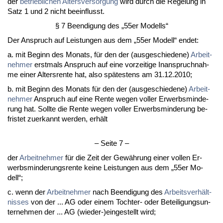
der
be­trieb­li­chen Al­ters­ver­sor­gung
wird durch die Re­ge­lung in
Satz 1 und 2 nicht be­ein­flusst.
§ 7 Be­en­di­gung des „55er Mo­dells“
Der An­spruch auf Leis­tun­gen aus dem „55er Mo­dell“ en­det:
a. mit Be­ginn des Mo­nats, für den der (aus­ge­schie­de­ne)
Ar­beit­
neh­mer
erst­mals An­spruch auf ei­ne vor­zei­ti­ge In­an­spruch­nah­
me ei­ner Al­ters­ren­te hat, al­so spätes­tens am 31.12.2010;
b. mit Be­ginn des Mo­nats für den der (aus­ge­schie­de­ne)
Ar­beit­
neh­mer
An­spruch auf ei­ne Ren­te we­gen vol­ler Er­werbs­min­de­
rung hat. Soll­te die Ren­te we­gen vol­ler Er­werbs­min­de­rung be­
fris­tet zu­er­kannt wer­den, erhält
– Sei­te 7 –
der
Ar­beit­neh­mer
für die Zeit der Gewährung ei­ner vol­len Er­
werbs­min­de­rungs­ren­te kei­ne Leis­tun­gen aus dem „55er Mo­
dell“;
c. wenn der
Ar­beit­neh­mer
nach Be­en­di­gung des
Ar­beits­verhält­
nis­ses
von der ... AG oder ei­nem Toch­ter- oder Be­tei­li­gungs­un­
ter­neh­men der ... AG (wie­der-)ein­ge­stellt wird;