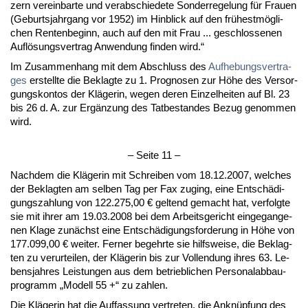
zern ver­ein­bar­te und ver­ab­schie­de­te Son­der­re­ge­lung für Frau­en
(Ge­burts­jahr­gang vor 1952) im Hin­blick auf den frühestmögli­
chen Ren­ten­be­ginn, auch auf den mit Frau ... ge­schlos­se­nen
Auflösungs­ver­trag An­wen­dung fin­den wird.“
Im Zu­sam­men­hang mit dem Ab­schluss des
Auf­he­bungs­ver­tra­
ges
er­stell­te die Be­klag­te zu 1. Pro­gno­sen zur Höhe des Ver­sor­
gungs­kon­tos der Kläge­rin, we­gen de­ren Ein­zel­hei­ten auf Bl. 23
bis 26 d. A. zur Ergänzung des Tat­be­stan­des Be­zug ge­nom­men
wird.
– Sei­te 11 –
Nach­dem die Kläge­rin mit Schrei­ben vom 18.12.2007, wel­ches
der Be­klag­ten am sel­ben Tag per Fax zu­ging, ei­ne Entschädi­
gungs­zah­lung von 122.275,00 € gel­tend ge­macht hat, ver­folg­te
sie mit ih­rer am 19.03.2008 bei dem Ar­beits­ge­richt ein­ge­gan­ge­
nen Kla­ge zunächst ei­ne Entschädi­gungs­for­de­rung in Höhe von
177.099,00 € wei­ter. Fer­ner be­gehr­te sie hilfs­wei­se, die Be­klag­
ten zu ver­ur­tei­len, der Kläge­rin bis zur Voll­endung ih­res 63. Le­
bens­jah­res Leis­tun­gen aus dem be­trieb­li­chen Per­so­nal­ab­bau­
pro­gramm „Mo­dell 55 +“ zu zah­len.
Die Kläge­rin hat die Auf­fas­sung ver­tre­ten, die An­knüpfung des