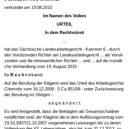
verkündet am 19.08.2010
Im Na­men des Vol­kes
UR­TEIL
In dem Rechts­streit
...
hat das Säch­si­sche Lan­des­ar­beits­ge­richt - Kam­mer 6 - durch
den Vor­sit­zen­den Rich­ter am Lan­des­ar­beits­ge­richt ... als Vor­sit­
zen­den und die eh­ren­amt­li­chen Rich­ter ... und ... auf die münd­li­
che Ver­hand­lung vom 19. Au­gust 2010
für
R e c h t
er­kannt:
Auf die Be­ru­fung der Kläge­rin wird das Ur­teil des Ar­beits­ge­richts
Chem­nitz vom 16.12.2008 - 5 Ca 851/08 - un­ter Zurück­wei­sung
der Be­ru­fung im Übri­gen -
a b g e ä n d e r t:
Es wird fest­ge­stellt, dass die Be­klag­ten als Ge­samt­schuld­ner
ver­pflich­tet sind, der Kläge­rin die in dem Auflösungs­ver­trag vom
19.10.2007/21.10.2007 vor­ge­se­he­nen Leis­tun­gen bis zu de­ren
Voll­endung des 63. Le­bens­jah­res, al­so bis zum 31.12.2013, zu