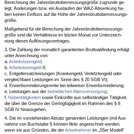
Be­rech­nung der Jah­res­brut­to­be­mes­sungs­größe zu­grun­de ge­
legt. Ände­run­gen bzw. ein Aus­lau­fen der WAZ-Ab­sen­kung ha­
ben kei­nen Ein­fluss auf die Höhe der Jah­res­brut­to­be­mes­sungs­
größe.
Maßge­bend für die Be­re­chung der Jah­res­brut­to­be­mes­sungs­
größe sind die Verhält­nis­se im letz­ten Mo­nat vor Un­ter­zeich­
nung die­ses Auflösungs­ver­tra­ges.
3. Die Zah­lung der mo­nat­lich ga­ran­tier­ten Brut­to­ab­fin­dung er­folgt
un­ter An­rech­nung von:
a.
Ar­beits­lo­sen­geld
;
b.
Ar­beits­lo­sen­geld
II;
c. Ent­gel­ter­satz­leis­tun­gen (Kran­ken­geld, Ver­letz­ten­geld oder
ver­gleich­ba­re Leis­tun­gen im Sin­ne des § 20 SGB VI);
d. Er­werbs­min­de­rungs­ren­te bei teil­wei­ser Er­werbs­min­de­rung;
e. Leis­tun­gen aus der
be­trieb­li­chen Al­ters­ver­sor­gung
;
f.
Ne­bentätig­kei­ten
so­wie Einkünf­te aus selbständi­ger Tätig­keit,
die über die Gren­ze der Ge­ringfügig­keit im Rah­men des § 8
SGB IV hin­aus­ge­hen.
4. Die im vor­ste­hen­den Ab­satz ge­nann­ten Leis­tun­gen (mit Aus­
nah­me von Buch­sta­be f) können fik­tiv an­ge­rech­net wer­den,
wenn sie aus Gründen, die der
Ar­beit­neh­mer
im „55er Mo­dell“