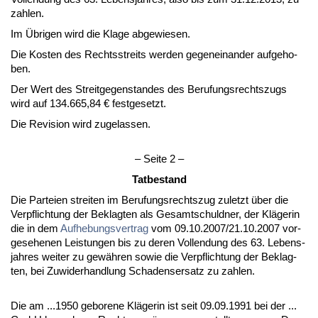
zah­len.
Im Übri­gen wird die Kla­ge ab­ge­wie­sen.
Die Kos­ten des Rechts­streits wer­den ge­gen­ein­an­der auf­ge­ho­
ben.
Der Wert des Streit­ge­gen­stan­des des Be­ru­fungs­rechts­zugs
wird auf 134.665,84 € fest­ge­setzt.
Die Re­vi­si­on wird zu­ge­las­sen.
– Sei­te 2 –
Tat­be­stand
Die Par­tei­en strei­ten im Be­ru­fungs­rechts­zug zu­letzt über die
Ver­pflich­tung der Be­klag­ten als Ge­samt­schuld­ner, der Kläge­rin
die in dem
Auf­he­bungs­ver­trag
vom 09.10.2007/21.10.2007 vor­
ge­se­he­nen Leis­tun­gen bis zu de­ren Voll­endung des 63. Le­bens­
jah­res wei­ter zu gewähren so­wie die Ver­pflich­tung der Be­klag­
ten, bei Zu­wi­der­hand­lung Scha­dens­er­satz zu zah­len.
Die am ...1950 ge­bo­re­ne Kläge­rin ist seit 09.09.1991 bei der ...