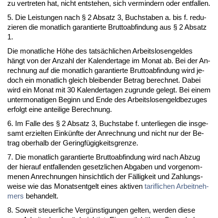
zu ver­tre­ten hat, nicht ent­ste­hen, sich ver­min­dern oder ent­fal­len.
5. Die Leis­tun­gen nach § 2 Ab­satz 3, Buch­sta­ben a. bis f. re­du­
zie­ren die mo­nat­lich ga­ran­tier­te Brut­to­ab­fin­dung aus § 2 Ab­satz
1.
Die mo­nat­li­che Höhe des tatsächli­chen Ar­beits­lo­sen­gel­des
hängt von der An­zahl der Ka­len­der­ta­ge im Mo­nat ab. Bei der An­
rech­nung auf die mo­nat­lich ga­ran­tier­te Brut­to­ab­fin­dung wird je­
doch ein mo­nat­lich gleich blei­ben­der Be­trag be­rech­net. Da­bei
wird ein Mo­nat mit 30 Ka­len­der­ta­gen zu­grun­de ge­legt. Bei ei­nem
un­ter­mo­na­ti­gen Be­ginn und En­de des Ar­beits­lo­sen­geld­be­zu­ges
er­folgt ei­ne an­tei­li­ge Be­rech­nung.
6. Im Fal­le des § 2 Ab­satz 3, Buch­sta­be f. un­ter­lie­gen die ins­ge­
samt er­ziel­ten Einkünf­te der An­rech­nung und nicht nur der Be­
trag ober­halb der Ge­ringfügig­keits­gren­ze.
7. Die mo­nat­lich ga­ran­tier­te Brut­to­ab­fin­dung wird nach Ab­zug
der hier­auf ent­fal­len­den ge­setz­li­chen Ab­ga­ben und vor­ge­nom­
me­nen An­rech­nun­gen hin­sicht­lich der Fällig­keit und Zah­lungs­
wei­se wie das Mo­nats­ent­gelt ei­nes ak­ti­ven
ta­rif­li­chen
Ar­beit­neh­
mers
be­han­delt.
8. So­weit steu­er­li­che Vergüns­ti­gun­gen gel­ten, wer­den die­se