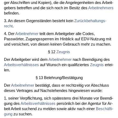
ger Ab­schrif­ten und Ko­pi­en), die die An­ge­le­gen­hei­ten des Ar­beit­
ge­bers be­tref­fen und die sich noch im Be­sitz des
Ar­beit­neh­mers
be­fin­den.
3. An die­sen Ge­genständen be­steht kein
Zurück­be­hal­tungs­
recht
.
4. Der
Ar­beit­neh­mer
teilt dem Ar­beit­ge­ber al­le Codes,
Passwörter, Zu­gangs­sper­ren im Hin­blick auf EDV-Nut­zung mit
und ver­si­chert, von die­sen kei­nen Ge­brauch mehr zu ma­chen.
§ 12
Zeug­nis
Der Ar­beit­ge­ber wird dem
Ar­beit­neh­mer
nach Be­en­di­gung des
Ar­beits­verhält­nis­ses
auf Wunsch ein qua­li­fi­zier­tes
Zeug­nis
er­tei­
len.
§ 13 Be­leh­rung/Bestäti­gung
Der
Ar­beit­neh­mer
bestätigt, dass er recht­zei­tig vor Ab­schluss
die­ses Ver­tra­ges auf Nach­ste­hen­des hin­ge­wie­sen wur­de:
1. sei­ner Ver­pflich­tung, sich spätes­tens drei Mo­na­te vor Be­en­di­
gung des
Ar­beits­verhält­nis­ses
persönlich bei der Agen­tur für Ar­
beit Ar­beit su­chend zu mel­den so­wie ak­tiv nach ei­ner
Beschäfti­
gung
zu su­chen.