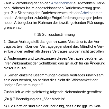
- auf Rück­zah­lung der an den
Ar­beit­neh­mer
aus­ge­zahl­ten Dar­le­
hen. Nähe­res ist im ab­ge­schlos­se­nen Dar­le­hens­ver­trag ge­re­
gelt. Zur Si­che­rung des Dar­le­hens­res­tes tritt der
Ar­beit­neh­mer
an den Ar­beit­ge­ber zukünf­ti­ge Ent­gelt­for­de­run­gen ge­gen je­den
neu­en Ar­beit­ge­ber im Rah­men der je­weils gel­ten­den Pfändungs­
gren­zen ab.
§ 15 Schluss­be­stim­mung
1. Die­ser Ver­trag stellt das ge­mein­sa­me Verständ­nis der Ver­
trags­par­tei­en über den Ver­trags­ge­gen­stand dar. Münd­li­che Ver­
ein­ba­run­gen außer­halb die­ses Ver­tra­ges wur­den nicht ge­trof­fen.
2. Ände­run­gen und Ergänzun­gen die­ses Ver­tra­ges bedürfen zu
ih­rer Wirk­sam­keit der Schrift­form; das gilt auch für die Ände­rung
die­ser Klau­sel.
3. Soll­ten ein­zel­ne Be­stim­mun­gen die­ses Ver­tra­ges un­wirk­sam
sein oder wer­den, so berührt dies nicht die Wirk­sam­keit der
übri­gen Be­stim­mun­gen.“
Zusätz­lich wur­de gleich­zei­tig fol­gen­de Ne­ben­ab­re­de ge­trof­fen:
„Zu § 7 Be­en­di­gung des „55er Mo­dells“
a) Die Par­tei­en sind sich darüber ei­nig, dass ei­ne ggf. im Kon­