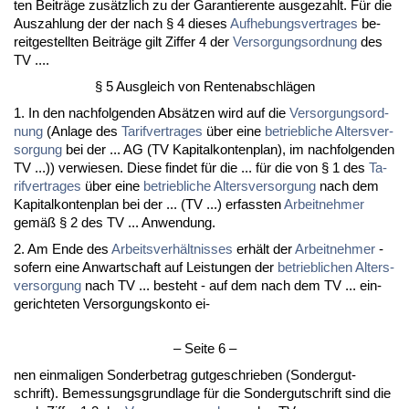
ten Beiträge zusätz­lich zu der Ga­ran­tie­ren­te aus­ge­zahlt. Für die
Aus­zah­lung der der nach § 4 die­ses
Auf­he­bungs­ver­tra­ges
be­
reit­ge­stell­ten Beiträge gilt Zif­fer 4 der
Ver­sor­gungs­ord­nung
des
TV ....
§ 5 Aus­gleich von Ren­ten­ab­schlägen
1. In den nach­fol­gen­den Absätzen wird auf die
Ver­sor­gungs­ord­
nung
(An­la­ge des
Ta­rif­ver­tra­ges
über ei­ne
be­trieb­li­che Al­ters­ver­
sor­gung
bei der ... AG (TV Ka­pi­tal­kon­ten­plan), im nach­fol­gen­den
TV ...)) ver­wie­sen. Die­se fin­det für die ... für die von § 1 des
Ta­
rif­ver­tra­ges
über ei­ne
be­trieb­li­che Al­ters­ver­sor­gung
nach dem
Ka­pi­tal­kon­ten­plan bei der ... (TV ...) er­fass­ten
Ar­beit­neh­mer
gemäß § 2 des TV ... An­wen­dung.
2. Am En­de des
Ar­beits­verhält­nis­ses
erhält der
Ar­beit­neh­mer
-
so­fern ei­ne An­wart­schaft auf Leis­tun­gen der
be­trieb­li­chen Al­ters­
ver­sor­gung
nach TV ... be­steht - auf dem nach dem TV ... ein­
ge­rich­te­ten Ver­sor­gungs­kon­to ei-
– Sei­te 6 –
nen ein­ma­li­gen Son­der­be­trag gut­ge­schrie­ben (Son­der­gut­
schrift). Be­mes­sungs­grund­la­ge für die Son­der­gut­schrift sind die