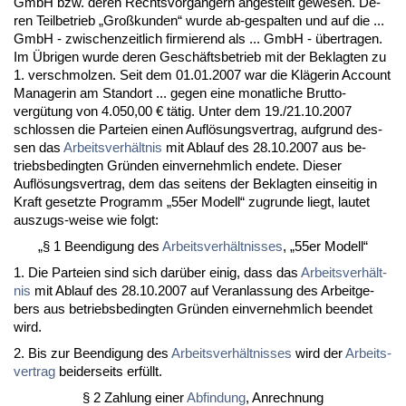
GmbH bzw. de­ren Rechts­vorgängern an­ge­stellt ge­we­sen. De­
ren Teil­be­trieb „Großkun­den“ wur­de ab-ge­spal­ten und auf die ...
GmbH - zwi­schen­zeit­lich fir­mie­rend als ... GmbH - über­tra­gen.
Im Übri­gen wur­de de­ren Geschäfts­be­trieb mit der Be­klag­ten zu
1. ver­schmol­zen. Seit dem 01.01.2007 war die Kläge­rin Ac­count
Ma­na­ge­rin am Stand­ort ... ge­gen ei­ne mo­nat­li­che Brut­to­
vergütung von 4.050,00 € tätig. Un­ter dem 19./21.10.2007
schlos­sen die Par­tei­en ei­nen Auflösungs­ver­trag, auf­grund des­
sen das
Ar­beits­verhält­nis
mit Ab­lauf des 28.10.2007 aus be­
triebs­be­ding­ten Gründen ein­ver­nehm­lich en­de­te. Die­ser
Auflösungs­ver­trag, dem das sei­tens der Be­klag­ten ein­sei­tig in
Kraft ge­setz­te Pro­gramm „55er Mo­dell“ zu­grun­de liegt, lau­tet
aus­zugs-wei­se wie folgt:
„§ 1 Be­en­di­gung des
Ar­beits­verhält­nis­ses
, „55er Mo­dell“
1. Die Par­tei­en sind sich darüber ei­nig, dass das
Ar­beits­verhält­
nis
mit Ab­lauf des 28.10.2007 auf Ver­an­las­sung des Ar­beit­ge­
bers aus be­triebs­be­ding­ten Gründen ein­ver­nehm­lich be­en­det
wird.
2. Bis zur Be­en­di­gung des
Ar­beits­verhält­nis­ses
wird der
Ar­beits­
ver­trag
bei­der­seits erfüllt.
§ 2 Zah­lung ei­ner
Ab­fin­dung
, An­rech­nung