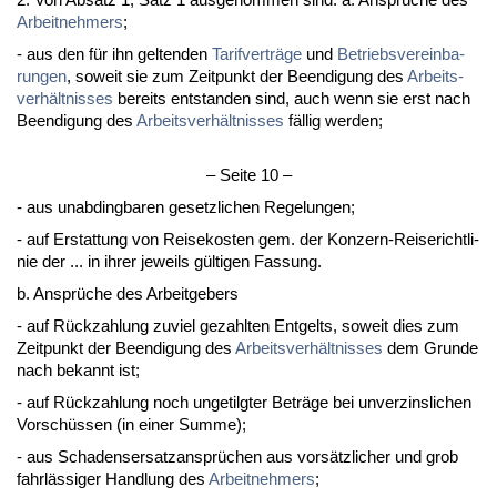
Ar­beit­neh­mers
;
- aus den für ihn gel­ten­den
Ta­rif­verträge
und
Be­triebs­ver­ein­ba­
run­gen
, so­weit sie zum Zeit­punkt der Be­en­di­gung des
Ar­beits­
verhält­nis­ses
be­reits ent­stan­den sind, auch wenn sie erst nach
Be­en­di­gung des
Ar­beits­verhält­nis­ses
fällig wer­den;
– Sei­te 10 –
- aus un­ab­ding­ba­ren ge­setz­li­chen Re­ge­lun­gen;
- auf Er­stat­tung von Rei­se­kos­ten gem. der Kon­zern-Rei­se­richt­li­
nie der ... in ih­rer je­weils gülti­gen Fas­sung.
b. Ansprüche des Ar­beit­ge­bers
- auf Rück­zah­lung zu­viel ge­zahl­ten Ent­gelts, so­weit dies zum
Zeit­punkt der Be­en­di­gung des
Ar­beits­verhält­nis­ses
dem Grun­de
nach be­kannt ist;
- auf Rück­zah­lung noch un­ge­tilg­ter Beträge bei un­ver­zins­li­chen
Vorschüssen (in ei­ner Sum­me);
- aus Scha­dens­er­satz­ansprüchen aus vorsätz­li­cher und grob
fahrlässi­ger Hand­lung des
Ar­beit­neh­mers
;