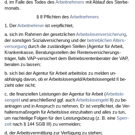
d. im Fal­le des To­des des
Ar­beit­neh­mers
mit Ab­lauf des Ster­be­
mo­nats.
§ 8 Pflich­ten des
Ar­beit­neh­mers
1. Der
Ar­beit­neh­mer
ist ver­pflich­tet,
a. sich im Rah­men der ge­setz­li­chen
Ar­beits­lo­sen­ver­si­che­rung
,
der sons­ti­gen So­zi­al­ver­si­che­rung und der
be­trieb­li­chen Al­ters­
ver­sor­gung
durch die zuständi­gen Stel­len (Agen­tur für Ar­beit,
Kran­ken­kas­se, Be­ra­tungs­stel­len der Ren­ten­ver­si­che­rungs­
träger, falls VAP-ver­si­chert dem Be­triebs­ren­ten­be­ra­ter der VAP,
be­ra­ten zu las­sen;
b. sich bei der Agen­tur für Ar­beit ar­beits­los zu mel­den un­
abhängig da­von, ob er Ar­beits­lo­sen­geld/Ar­beits­lo­sen­geld II be­
zieht oder nicht;
c. die fi­nan­zi­el­len Leis­tun­gen der Agen­tur für Ar­beit (
Ar­beits­lo­
sen­geld
und an­sch­ließend ggf. auch
Ar­beits­lo­sen­geld
II) zu be­
an­tra­gen und in An­spruch zu neh­men. Er ist ver­pflich­tet, die Ver­
hal­tens­maßre­geln für Ar­beits­lo­se ein­zu­hal­ten und al­les zu tun,
um nach­tei­li­ge Fol­gen für den Leis­tungs­be­zug (z. B. ei­ne
Sperr­
zeit
nach § 144 SGB III) zu ver­mei­den;
d. der Ar­beits­ver­mitt­lung zur Verfügung zu ste­hen;