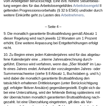
vom Ar­beit­ge­ber berück­sich­tigt. Ei­ne evtl. höhe­re Steu­er­be­las­
tung we­gen des für das Ar­beits­lo­sen­geld/des
Ar­beits­lo­sen­geld
II
gel­ten­den Pro­gres­si­ons­vor­be­halts (§ 32 b EStG) und/oder durch
wei­te­re Einkünf­te geht zu Las­ten des
Ar­beit­neh­mers
.
– Sei­te 4 –
9. Die mo­nat­lich ga­ran­tier­te Brut­to­ab­fin­dung gemäß Ab­satz 1
die­ser Re­ge­lung wird nach je­weils 12 Mo­na­ten um 1 Pro­zent
erhöht. Ei­ne wei­te­re An­pas­sung bei Ent­gel­terhöhun­gen er­folgt
nicht.
10. Zu Be­ginn ei­nes je­den Ka­len­der­jah­res wird für das ab­ge­lau­
fe­ne Ka­len­der­jahr ei­ne ...in­ter­ne Jah­res­ab­rech­nung durch­
geführt. Eben­so wird ver­fah­ren, wenn das „55er Mo­dell“ im Lau­
fe ei­nes Jah­res en­det. An­hand der vor­zu­le­gen­den Jah­res- oder
Sum­men­nach­wei­se (sie­he § 8 Ab­satz 1, Buch­sta­ben g. und h.)
wird da­bei die mo­nat­lich ga­ran­tier­te Brut­to­ab­fin­dung den
tatsächlich er­hal­te­nen Dritt­leis­tun­gen (un­ter Berück­sich­ti­gung
ggf. er­folg­ter fik­ti­ver Ansätze) ge­genüber­ge­stellt. Er­gibt sich da­
bei ei­ne Un­ter­zah­lung, wird der feh­len­de Be­trag spätes­tens mit
der übernächs­ten mo­nat­lich ga­ran­tier­ten Brut­to­ab­fin­dung nach­
ge­zahlt. Ist ei­ne Über­zah­lung ein­ge­tre­ten, gilt dies als Vor­