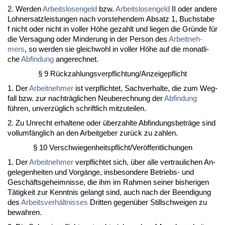
2. Wer­den
Ar­beits­lo­sen­geld
bzw.
Ar­beits­lo­sen­geld
II oder an­de­re
Lohn­er­satz­leis­tun­gen nach vor­ste­hen­dem Ab­satz 1, Buch­sta­be
f nicht oder nicht in vol­ler Höhe ge­zahlt und lie­gen die Gründe für
die Ver­sa­gung oder Min­de­rung in der Per­son des
Ar­beit­neh­
mers
, so wer­den sie gleich­wohl in vol­ler Höhe auf die mo­nat­li­
che
Ab­fin­dung
an­ge­rech­net.
§ 9 Rück­zah­lungs­ver­pflich­tung/An­zei­ge­pflicht
1. Der
Ar­beit­neh­mer
ist ver­pflich­tet, Sach­ver­hal­te, die zum Weg­
fall bzw. zur nachträgli­chen Neu­be­rech­nung der
Ab­fin­dung
führen, un­verzüglich schrift­lich mit­zu­tei­len.
2. Zu Un­recht er­hal­te­ne oder über­zahl­te Ab­fin­dungs­beträge sind
voll­umfäng­lich an den Ar­beit­ge­ber zurück zu zah­len.
§ 10 Ver­schwie­gen­heits­pflicht/Veröffent­li­chun­gen
1. Der
Ar­beit­neh­mer
ver­pflich­tet sich, über al­le ver­trau­li­chen An­
ge­le­gen­hei­ten und Vorgänge, ins­be­son­de­re Be­triebs- und
Geschäfts­ge­heim­nis­se, die ihm im Rah­men sei­ner bis­he­ri­gen
Tätig­keit zur Kennt­nis ge­langt sind, auch nach der Be­en­di­gung
des
Ar­beits­verhält­nis­ses
Drit­ten ge­genüber Still­schwei­gen zu
be­wah­ren.