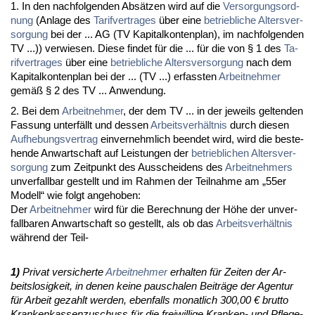
1. In den nach­fol­gen­den Absätzen wird auf die
Ver­sor­gungs­ord­
nung
(An­la­ge des
Ta­rif­ver­tra­ges
über ei­ne
be­trieb­li­che Al­ters­ver­
sor­gung
bei der ... AG (TV Ka­pi­tal­kon­ten­plan), im nach­fol­gen­den
TV ...)) ver­wie­sen. Die­se fin­det für die ... für die von § 1 des
Ta­
rif­ver­tra­ges
über ei­ne
be­trieb­li­che Al­ters­ver­sor­gung
nach dem
Ka­pi­tal­kon­ten­plan bei der ... (TV ...) er­fass­ten
Ar­beit­neh­mer
gemäß § 2 des TV ... An­wen­dung.
2. Bei dem
Ar­beit­neh­mer
, der dem TV ... in der je­weils gel­ten­den
Fas­sung un­terfällt und des­sen
Ar­beits­verhält­nis
durch die­sen
Auf­he­bungs­ver­trag
ein­ver­nehm­lich be­en­det wird, wird die be­ste­
hen­de An­wart­schaft auf Leis­tun­gen der
be­trieb­li­chen Al­ters­ver­
sor­gung
zum Zeit­punkt des Aus­schei­dens des
Ar­beit­neh­mers
un­ver­fall­bar ge­stellt und im Rah­men der Teil­nah­me am „55er
Mo­dell“ wie folgt an­ge­ho­ben:
Der
Ar­beit­neh­mer
wird für die Be­rech­nung der Höhe der un­ver­
fall­ba­ren An­wart­schaft so ge­stellt, als ob das
Ar­beits­verhält­nis
während der Teil-
1)
Pri­vat ver­si­cher­te
Ar­beit­neh­mer
er­hal­ten für Zei­ten der Ar­
beits­lo­sig­keit, in de­nen kei­ne pau­scha­len Beiträge der Agen­tur
für Ar­beit ge­zahlt wer­den, eben­falls mo­nat­lich 300,00 € brut­to
Kran­ken­kas­sen­zu­schuss für die frei­wil­li­ge Kran­ken- und Pfle­ge­