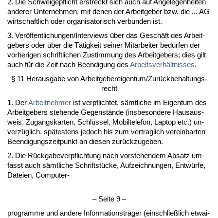
2. Die Schwei­ge­pflicht er­streckt sich auch auf An­ge­le­gen­hei­ten
an­de­rer Un­ter­neh­men, mit de­nen der Ar­beit­ge­ber bzw. die ... AG
wirt­schaft­lich oder or­ga­ni­sa­to­risch ver­bun­den ist.
3. Veröffent­li­chun­gen/In­ter­views über das Geschäft des Ar­beit­
ge­bers oder über die Tätig­keit sei­ner Mit­ar­bei­ter bedürfen der
vor­he­ri­gen schrift­li­chen Zu­stim­mung des Ar­beit­ge­bers; dies gilt
auch für die Zeit nach Be­en­di­gung des
Ar­beits­verhält­nis­ses
.
§ 11 Her­aus­ga­be von Ar­beit­ge­ber­ei­gen­tum/Zurück­be­hal­tungs­
recht
1. Der
Ar­beit­neh­mer
ist ver­pflich­tet, sämt­li­che im Ei­gen­tum des
Ar­beit­ge­bers ste­hen­de Ge­genstände (ins­be­son­de­re Haus­aus­
weis, Zu­gangs­kar­ten, Schlüssel, Mo­bil­te­le­fon, Lap­top etc.) un­
verzüglich, spätes­tens je­doch bis zum ver­trag­lich ver­ein­bar­ten
Be­en­di­gungs­zeit­punkt an die­sen zurück­zu­ge­ben.
2. Die Rück­ga­be­ver­pflich­tung nach vor­ste­hen­dem Ab­satz um­
fasst auch sämt­li­che Schriftstücke, Auf­zeich­nun­gen, Entwürfe,
Da­tei­en, Com­pu­ter-
– Sei­te 9 –
pro­gram­me und an­de­re In­for­ma­ti­ons­träger (ein­sch­ließlich et­wai­