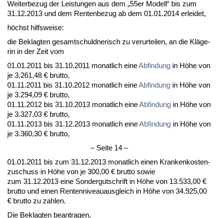
Wei­ter­be­zug der Leis­tun­gen aus dem „55er Mo­dell“ bis zum
31.12.2013 und dem Ren­ten­be­zug ab dem 01.01.2014 er­lei­det,
höchst hilfs­wei­se:
die Be­klag­ten ge­samt­schuld­ne­risch zu ver­ur­tei­len, an die Kläge­
rin in der Zeit vom
01.01.2011 bis 31.10.2011 mo­nat­lich ei­ne
Ab­fin­dung
in Höhe von
je 3.261,48 € brut­to,
01.11.2011 bis 31.10.2012 mo­nat­lich ei­ne
Ab­fin­dung
in Höhe von
je 3.294,09 € brut­to,
01.11.2012 bis 31.10.2013 mo­nat­lich ei­ne
Ab­fin­dung
in Höhe von
je 3.327,03 € brut­to,
01.11.2013 bis 31.12.2013 mo­nat­lich ei­ne
Ab­fin­dung
in Höhe von
je 3.360,30 € brut­to,
– Sei­te 14 –
01.01.2011 bis zum 31.12.2013 mo­nat­lich ei­nen Kran­ken­kos­ten­
zu­schuss in Höhe von je 300,00 € brut­to so­wie
zum 31.12.2013 ei­ne Son­der­gut­schrift in Höhe von 13.533,00 €
brut­to und ei­nen Ren­ten­ni­veau­aus­gleich in Höhe von 34.925,00
€ brut­to zu zah­len.
Die Be­klag­ten be­an­tra­gen,