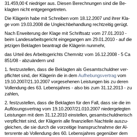
31.459,00 € nied­ri­ger aus. Die­sen Be­rech­nun­gen sind die Be­
klag­ten nicht ent­ge­gen­ge­tre­ten.
Die Kläge­rin ha­be mit Schrei­ben vom 18.12.2007 und ih­rer Kla­
ge vom 19.03.2008 die Un­gleich­be­hand­lung recht­zei­tig gerügt.
Nach Er­wei­te­rung der Kla­ge mit Schrift­satz vom 27.01.2010 -
beim Lan­des­ar­beits­ge­richt ein­ge­gan­gen am 29.01.2010 - auf die
jet­zi­gen Be­klag­ten be­an­tragt die Kläge­rin nun­mehr,
das Ur­teil des Ar­beits­ge­richts Chem­nitz vom 16.12.2008 - 5 Ca
851/08 - ab­zuändern und
1. fest­zu­stel­len, dass die Be­klag­ten als Ge­samt­schuld­ner ver­
pflich­tet sind, der Kläge­rin die in dem
Auf­he­bungs­ver­trag
vom
19.10.2007/21.10.2007 vor­ge­se­he­nen Leis­tun­gen bis zu de­ren
Voll­endung des 63. Le­bens­jah­res - al­so bis zum 31.12.2013 - zu
zah­len,
2. fest­zu­stel­len, dass die Be­klag­ten für den Fall, dass sie die im
Auflösungs­ver­trag vom 19.10.2007/21.010.2007 nie­der­ge­leg­ten
Leis­tun­gen mit dem 31.12.2010 ein­stel­len, ge­samt­schuld­ne­risch
ver­pflich­tet sind, der Kläge­rin al­le fi­nan­zi­el­len Nach­tei­le aus­zu­
glei­chen, die sie durch die vor­zei­ti­ge In­an­spruch­nah­me der Al­
ters­ren­te ab Voll­endung des 60. Le­bens­jah­res ge­genüber dem