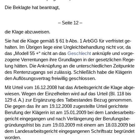
Die Be­klag­te hat be­an­tragt,
– Sei­te 12 –
die Kla­ge ab­zu­wei­sen.
Sie hat die Kla­ge gemäß § 61 b Abs. 1 ArbGG für ver­fris­tet ge­
hal­ten. Im Übri­gen lie­ge ei­ne Un­gleich­be­hand­lung nicht vor, da
das „Mo­dell 55 +“ nicht an das
Ge­schlecht
an­knüpfe und vor­ge­
zo­ge­ne Ver­ren­tun­gen ih­re Grund­la­gen in der ge­setz­li­chen Re­ge­
lung hätten. Die An­knüpfung an die un­ter­schied­li­chen Zeit­punk­te
des Ren­ten­zu­gangs sei zulässig. Sch­ließlich ha­be die Kläge­rin
den Auflösungs­ver­trag frei­wil­lig ge­schlos­sen.
Mit Ur­teil vom 16.12.2008 hat das Ar­beits­ge­richt die Kla­ge ab­ge­
wie­sen. We­gen der Ein­zel­hei­ten wird auf das Ur­teil (Bl. 118 bis
129 d. A.) zur Ergänzung des Tat­be­stan­des Be­zug ge­nom­men.
Die ge­gen das ihr am 19.12.2008 zu­ge­stell­te Ur­teil ge­rich­te­te
Be­ru­fung der Kläge­rin ist am 15.01.2009 bei dem Lan­des­ar­beits­
ge­richt ein­ge­gan­gen und nach Verlänge­rung der Be­ru­fungs­be­
gründungs­frist bis zum 19.03.2009 mit ei­nem am 18.03.2009 bei
dem Lan­des­ar­beits­ge­richt ein­ge­gan­ge­nen Schrift­satz be­gründet
wor­den.