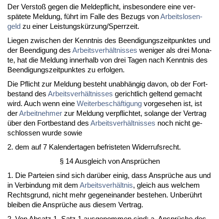
Der Ver­s­toß ge­gen die Mel­de­pflicht, ins­be­son­de­re ei­ne ver­
späte­te Mel­dung, führt im Fal­le des Be­zugs von
Ar­beits­lo­sen­
geld
zu ei­ner Leis­tungskürzung/Sperr­zeit.
Lie­gen zwi­schen der Kennt­nis des Be­en­di­gungs­zeit­punk­tes und
der Be­en­di­gung des
Ar­beits­verhält­nis­ses
we­ni­ger als drei Mo­na­
te, hat die Mel­dung in­ner­halb von drei Ta­gen nach Kennt­nis des
Be­en­di­gungs­zeit­punk­tes zu er­fol­gen.
Die Pflicht zur Mel­dung be­steht un­abhängig da­von, ob der Fort­
be­stand des
Ar­beits­verhält­nis­ses
ge­richt­lich gel­tend ge­macht
wird. Auch wenn ei­ne
Wei­ter­beschäfti­gung
vor­ge­se­hen ist, ist
der
Ar­beit­neh­mer
zur Mel­dung ver­pflich­tet, so­lan­ge der Ver­trag
über den Fort­be­stand des
Ar­beits­verhält­nis­ses
noch nicht ge­
schlos­sen wur­de so­wie
2. dem auf 7 Ka­len­der­ta­gen be­fris­te­ten Wi­der­rufs­recht.
§ 14 Aus­gleich von Ansprüchen
1. Die Par­tei­en sind sich darüber ei­nig, dass Ansprüche aus und
in Ver­bin­dung mit dem
Ar­beits­verhält­nis
, gleich aus wel­chem
Rechts­grund, nicht mehr ge­gen­ein­an­der be­ste­hen. Un­berührt
blei­ben die Ansprüche aus die­sem Ver­trag.
2. Von Ab­satz 1, Satz 1 aus­ge­nom­men sind: a. Ansprüche des