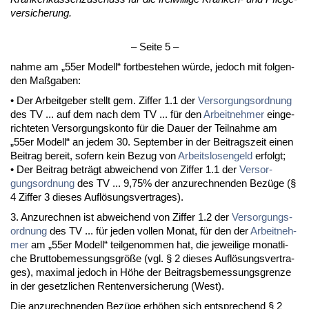
ver­si­che­rung.
– Sei­te 5 –
nah­me am „55er Mo­dell“ fort­be­ste­hen würde, je­doch mit fol­gen­
den Maßga­ben:
• Der Ar­beit­ge­ber stellt gem. Zif­fer 1.1 der
Ver­sor­gungs­ord­nung
des TV ... auf dem nach dem TV ... für den
Ar­beit­neh­mer
ein­ge­
rich­te­ten Ver­sor­gungs­kon­to für die Dau­er der Teil­nah­me am
„55er Mo­dell“ an je­dem 30. Sep­tem­ber in der Bei­trags­zeit ei­nen
Bei­trag be­reit, so­fern kein Be­zug von
Ar­beits­lo­sen­geld
er­folgt;
• Der Bei­trag beträgt ab­wei­chend von Zif­fer 1.1 der
Ver­sor­
gungs­ord­nung
des TV ... 9,75% der an­zu­rech­nen­den Bezüge (§
4 Zif­fer 3 die­ses Auflösungs­ver­tra­ges).
3. An­zu­rech­nen ist ab­wei­chend von Zif­fer 1.2 der
Ver­sor­gungs­
ord­nung
des TV ... für je­den vol­len Mo­nat, für den der
Ar­beit­neh­
mer
am „55er Mo­dell“ teil­ge­nom­men hat, die je­wei­li­ge mo­nat­li­
che Brut­to­be­mes­sungs­größe (vgl. § 2 die­ses Auflösungs­ver­tra­
ges), ma­xi­mal je­doch in Höhe der Bei­trags­be­mes­sungs­gren­ze
in der ge­setz­li­chen Ren­ten­ver­si­che­rung (West).
Die an­zu­rech­nen­den Bezüge erhöhen sich ent­spre­chend § 2