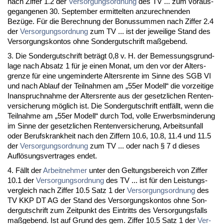
nach Zif­fer 1.2 der
Ver­sor­gungs­ord­nung
des TV ... zum vor­aus­
ge­gan­ge­nen 30. Sep­tem­ber er­mit­tel­ten an­zu­rech­nen­den
Bezüge. Für die Be­rech­nung der Bo­nus­sum­men nach Zif­fer 2.4
der
Ver­sor­gungs­ord­nung
zum TV ... ist der je­wei­li­ge Stand des
Ver­sor­gungs­kon­tos oh­ne Son­der­gut­schrift maßge­bend.
3. Die Son­der­gut­schrift beträgt 0,8 v. H. der Be­mes­sungs­grund­
la­ge nach Ab­satz 1 für je ei­nen Mo­nat, um den vor der Al­ters­
gren­ze für ei­ne un­ge­min­der­te Al­ters­ren­te im Sin­ne des SGB VI
und nach Ab­lauf der Teil­nah­men am „55er Mo­dell“ die vor­zei­ti­ge
In­an­spruch­nah­me der Al­ters­ren­te aus der ge­setz­li­chen Ren­ten­
ver­si­che­rung möglich ist. Die Son­der­gut­schrift entfällt, wenn die
Teil­nah­me am „55er Mo­dell“ durch Tod, vol­le Er­werbs­min­de­rung
im Sin­ne der ge­setz­li­chen Ren­ten­ver­si­che­rung, Ar­beits­un­fall
oder Be­rufs­krank­heit nach den Zif­fern 10.6, 10.8, 11.4 und 11.5
der
Ver­sor­gungs­ord­nung
zum TV ... oder nach § 7 d die­ses
Auflösungs­ver­tra­ges en­det.
4. Fällt der
Ar­beit­neh­mer
un­ter den Gel­tungs­be­reich von Zif­fer
10.1 der
Ver­sor­gungs­ord­nung
des TV ... ist für den Leis­tungs­
ver­gleich nach Zif­fer 10.5 Satz 1 der
Ver­sor­gungs­ord­nung
des
TV KKP DT AG der Stand des Ver­sor­gungs­kon­tos oh­ne Son­
der­gut­schrift zum Zeit­punkt des Ein­tritts des Ver­sor­gungs­falls
maßge­bend. Ist auf Grund des gem. Zif­fer 10.5 Satz 1 der
Ver­