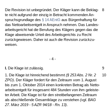
Die Re­vi­si­on ist un­be­gründet. Der Kläger kann die Be­klag­
8
te nicht auf­grund der ein­zig in Be­tracht kom­men­den An­
spruchs­grund­la­ge des
§ 14 AEntG
aus Bürgen­haf­tung für
das Net­to­ar­beits­ent­gelt in An­spruch neh­men. Das Lan­des­
ar­beits­ge­richt hat die Be­ru­fung des Klägers ge­gen das die
Kla­ge ab­wei­sen­de Ur­teil des Ar­beits­ge­richts zu Recht
zurück­ge­wie­sen. Da­her ist auch die Re­vi­si­on zurück­zu­
wei­sen.
- 4 -
I.
Die Kla­ge ist zulässig.
9
1. Die Kla­ge ist hin­rei­chend be­stimmt
(§ 253 Abs. 2 Nr. 2
10
ZPO)
. Der Klä­ger for­dert für den Zeit­raum vom 1. Au­gust
bis zum 1. Ok­to­ber 2014 ei­nen kon­kre­ten Be­trag als Net­to­
ar­beits­ent­gelt für ins­ge­samt 484 St­un­den von ihm ge­leis­te­
ter Ar­beit. Die Kla­ge ist für den streit­be­fan­ge­nen Zeit­raum
als ab­sch­lie­ßen­de Ge­samt­kla­ge zu ver­ste­hen
(vgl. BAG
27. März 2019 - 5 AZR 94/18 - Rn. 13)
.