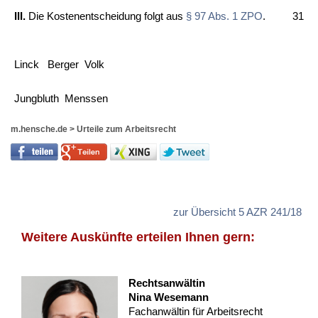
III.
Die Kos­ten­ent­schei­dung folgt aus
§ 97 Abs. 1 ZPO
.
31
Linck
Ber­ger
Volk
Jung­bluth
Mens­sen
m.hensche.de
>
Urteile zum Arbeitsrecht
zur Übersicht 5 AZR 241/18
Weitere Auskünfte erteilen Ihnen gern:
Rechtsanwältin
Nina Wesemann
Fachanwältin für Arbeitsrecht