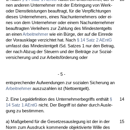
nen an­de­ren Un­ter­neh­mer mit der Er­brin­gung von Werk-
oder Dienst­leis­tun­gen be­auf­tragt, für die Ver­pflich­tun­gen
die­ses Un­ter­neh­mers, ei­nes Nach­un­ter­neh­mers oder ei­
nes von dem Un­ter­neh­mer oder ei­nem Nach­un­ter­neh­mer
be­auf­trag­ten Ver­lei­hers zur Zah­lung des Min­des­tent­gelts
an ei­nen
Ar­beit­neh­mer
wie ein Bürge, der auf die Ein­re­de
der Vor­aus­kla­ge ver­zich­tet hat. Nach
§ 14 Satz 2 AEntG
um­fasst das Min­des­tent­gelt iSd. Sat­zes 1 nur den Be­trag,
der nach Ab­zug der Steu­ern und der Beiträge zur So­zi­al­
ver­si­che­rung und zur Ar­beitsförde­rung oder
- 5 -
ent­spre­chen­der Auf­wen­dun­gen zur so­zia­len Si­che­rung an
Ar­beit­neh­mer
aus­zu­zah­len ist (Net­to­ent­gelt).
2. Ei­ne Le­gal­de­fi­ni­ti­on des Un­ter­neh­mer­be­griffs enthält
§
14
14 Satz 1 AEntG
nicht. Der Be­griff ist da­her durch Aus­le­
gung zu be­stim­men.
a) Maßge­bend für die Ge­set­zes­aus­le­gung ist der in der
15
Norm zum Aus­druck kom­men­de ob­jek­ti­vier­te Wil­le des