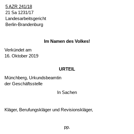
5 AZR 241/18
21 Sa 1231/17
Lan­des­ar­beits­ge­richt
Ber­lin-Bran­den­burg
Im Na­men des Vol­kes!
Verkündet am
16. Ok­to­ber 2019
UR­TEIL
Münch­berg, Ur­kunds­be­am­tin
der Geschäfts­stel­le
In Sa­chen
Kläger, Be­ru­fungskläger und Re­vi­si­onskläger,
pp.