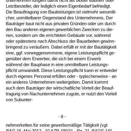
un­ter­neh­men fun­giert da­mit nicht als bloßer Bau­herr oder
Letzt­be­stel­ler, der le­dig­lich ei­nen Ei­gen­be­darf be­frie­digt.
Die Be­auf­tra­gung von Bau­leis­tun­gen ist viel­mehr we­sent­li­
cher, un­mit­tel­ba­rer Ge­gen­stand des Un­ter­neh­mens. Der
Bauträger baut nicht aus pri­va­ten Gründen oder um durch
den Bau an­de­ren ei­ge­nen ge­werb­li­chen Zwe­cken zu die­
nen, son­dern um die er­rich­te­ten Gebäude vor, während
oder spätes­tens nach Ab­schluss der Bau­ar­bei­ten ge­winn­
brin­gend zu veräußern. Da­bei erfüllt er mit der Bautätig­keit
ei­ne, ggf. vor­weg­ge­nom­me­ne, ei­ge­ne Leis­tungs­pflicht ge­
genüber dem Er­wer­ber, die sich bei ei­nem Er­werb
während der Bau­pha­se in ei­ne un­mit­tel­ba­re Leis­tungs­
pflicht um­wan­delt. Die­se Leis­tungs­pflicht kann er ent­we­der
durch ei­ge­nes Per­so­nal erfüllen oder - ty­pi­scher­wei­se - an
ein an­de­res Un­ter­neh­men wei­ter­ge­ben. Da­mit kommt
auch dem Bauträger der wirt­schaft­li­che Vor­teil der Be­auf­
tra­gung von Nach­un­ter­neh­men zu­gu­te, er nutzt den Vor­teil
von Su­b­un­ter-
- 8 -
neh­mer­ket­ten für sei­ne ge­werbsmäßige Tätig­keit
(vgl.
BAG 16. Mai 2012 - 10 AZR 190/11 - Rn. 21, BA­GE 141,