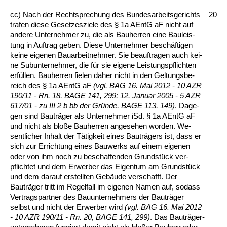
cc) Nach der Recht­spre­chung des Bun­des­ar­beits­ge­richts
20
tra­fen die­se Ge­set­zes­zie­le des § 1a AEntG aF nicht auf
an­de­re Un­ter­neh­mer zu, die als Bau­her­ren ei­ne Bau­leis­
tung in Auf­trag ge­ben. Die­se Un­ter­neh­mer beschäfti­gen
kei­ne ei­ge­nen Bau­ar­beit­neh­mer. Sie be­auf­tra­gen auch kei­
ne Su­b­un­ter­neh­mer, die für sie ei­ge­ne Leis­tungs­pflich­ten
erfüllen. Bau­her­ren fie­len da­her nicht in den Gel­tungs­be­
reich des § 1a AEntG aF
(vgl. BAG 16. Mai 2012 - 10 AZR
190/11 - Rn. 18, BA­GE 141, 299; 12. Ja­nu­ar 2005 - 5 AZR
617/01 - zu III 2 b bb der Gründe, BA­GE 113, 149)
. Da­ge­
gen sind Bauträger als Un­ter­neh­mer iSd. § 1a AEntG aF
und nicht als bloße Bau­her­ren an­ge­se­hen wor­den. We­
sent­li­cher In­halt der Tätig­keit ei­nes Bauträgers ist, dass er
sich zur Er­rich­tung ei­nes Bau­werks auf ei­nem ei­ge­nen
oder von ihm noch zu be­schaf­fen­den Grundstück ver­
pflich­tet und dem Er­wer­ber das Ei­gen­tum am Grundstück
und dem dar­auf er­stell­ten Gebäude ver­schafft. Der
Bauträger tritt im Re­gel­fall im ei­ge­nen Na­men auf, so­dass
Ver­trags­part­ner des Bau­un­ter­neh­mers der Bauträger
selbst und nicht der Er­wer­ber wird
(vgl. BAG 16. Mai 2012
- 10 AZR 190/11 - Rn. 20, BA­GE 141, 299)
. Das Bauträger­