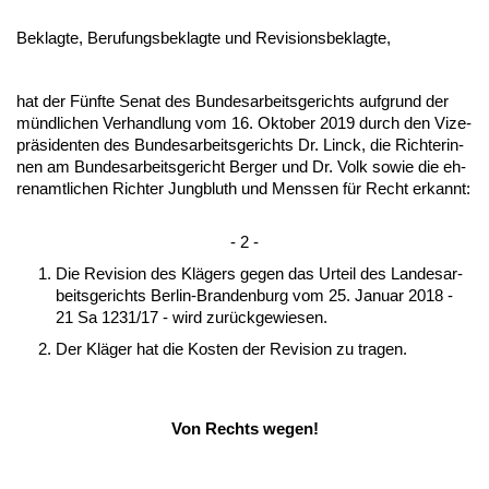
Be­klag­te, Be­ru­fungs­be­klag­te und Re­vi­si­ons­be­klag­te,
hat der Fünf­te Se­nat des Bun­des­ar­beits­ge­richts auf­grund der
münd­li­chen Ver­hand­lung vom 16. Ok­to­ber 2019 durch den Vi­ze­
präsi­den­ten des Bun­de­sar­beits­ge­richts Dr. Linck, die Rich­te­rin­
nen am Bun­des­ar­beits­ge­richt Ber­ger und Dr. Volk so­wie die eh­
ren­amt­li­chen Rich­ter Jung­bluth und Mens­sen für Recht er­kannt:
- 2 -
Die Re­vi­si­on des Klägers ge­gen das Ur­teil des Lan­des­ar­
beits­ge­richts Ber­lin-Bran­den­burg vom 25. Ja­nu­ar 2018 -
21 Sa 1231/17 - wird zurück­ge­wie­sen.
Der Kläger hat die Kos­ten der Re­vi­si­on zu tra­gen.
Von Rechts we­gen!