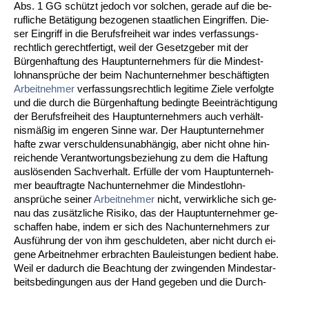
Abs. 1 GG schützt je­doch vor sol­chen, ge­ra­de auf die be­
ruf­li­che Betäti­gung be­zo­ge­nen staat­li­chen Ein­grif­fen. Die­
ser Ein­griff in die Be­rufs­frei­heit war in­des ver­fas­sungs­
recht­lich ge­recht­fer­tigt, weil der Ge­setz­ge­ber mit der
Bürgen­haf­tung des Haupt­un­ter­neh­mers für die Min­dest­
lohn­ansprüche der beim Nach­un­ter­neh­mer beschäftig­ten
Ar­beit­neh­mer
ver­fas­sungs­recht­lich le­gi­ti­me Zie­le ver­folg­te
und die durch die Bürgen­haf­tung be­ding­te Be­ein­träch­ti­gung
der Be­rufs­frei­heit des Haupt­un­ter­neh­mers auch verhält­
nismäßig im en­ge­ren Sin­ne war. Der Haupt­un­ter­neh­mer
haf­te zwar ver­schul­dens­un­abhängig, aber nicht oh­ne hin­
rei­chen­de Ver­ant­wor­tungs­be­zie­hung zu dem die Haf­tung
auslösen­den Sach­ver­halt. Erfülle der vom Haupt­un­ter­neh­
mer be­auf­trag­te Nach­un­ter­neh­mer die Min­dest­lohn­
ansprüche sei­ner
Ar­beit­neh­mer
nicht, ver­wirk­li­che sich ge­
nau das zusätz­li­che Ri­si­ko, das der Haupt­un­ter­neh­mer ge­
schaf­fen ha­be, in­dem er sich des Nach­un­ter­neh­mers zur
Ausführung der von ihm ge­schul­de­ten, aber nicht durch ei­
ge­ne Ar­beit­neh­mer er­brach­ten Bau­leis­tun­gen be­dient ha­be.
Weil er da­durch die Be­ach­tung der zwin­gen­den Min­dest­ar­
beits­be­din­gun­gen aus der Hand ge­ge­ben und die Durch-