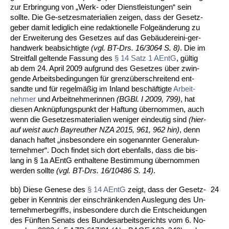
zur Er­brin­gung von „Werk- oder Dienst­leis­tun­gen“ sein
soll­te. Die Ge-set­zes­ma­te­ria­li­en zei­gen, dass der Ge­setz­
ge­ber da­mit le­dig­lich ei­ne re­dak­tio­nel­le Fol­geände­rung zu
der Er­wei­te­rung des Ge­set­zes auf das Gebäuderei­ni-ger­
hand­werk be­ab­sich­tig­te
(vgl. BT-Drs. 16/3064 S. 8)
. Die im
Streit­fall gel­ten­de Fas­sung des
§ 14 Satz 1 AEntG
, gültig
ab dem 24. April 2009 auf­grund des Ge­set­zes über zwin­
gen­de Ar­beits­be­din­gun­gen für grenzüber­schrei­tend ent­
sand­te und für re­gelmäßig im In­land beschäftig­te
Ar­beit­
neh­mer
und Ar­beit­neh­me­rin­nen
(BGBl. I 2009, 799)
, hat
die­sen An­knüpfungs­punkt der Haf­tung über­nom­men, auch
wenn die Ge­set­zes­ma­te­ria­li­en we­ni­ger ein­deu­tig sind
(hier­
auf weist auch Bay­reu­ther NZA 2015, 961, 962 hin)
, denn
da­nach haf­tet „ins­be­son­de­re ein so­ge­nann­ter Ge­ne­ral­un­
ter­neh­mer“. Doch fin­det sich dort eben­falls, dass die bis­
lang in § 1a AEntG ent­hal­te­ne Be­stim­mung über­nom­men
wer­den soll­te
(vgl. BT-Drs. 16/10486 S. 14)
.
bb) Die­se Ge­ne­se des
§ 14 AEntG
zeigt, dass der Ge­setz­
24
ge­ber in Kennt­nis der ein­schränken­den Aus­le­gung des Un­
ter­neh­mer­be­griffs, ins­be­son­de­re durch die Ent­schei­dun­gen
des Fünf­ten Se­nats des Bun­des­ar­beits­ge­richts vom 6. No­