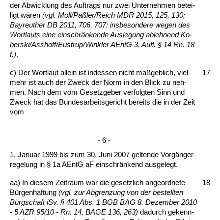
der Ab­wick­lung des Auf­trags nur zwei Un­ter­neh­men be­tei­
ligt wären
(vgl. Moll/Päßler/Reich MDR 2015, 125, 130;
Bay­reu­ther DB 2011, 706, 707; ins­be­son­de­re we­gen des
Wort­lauts ei­ne ein­schränken­de Aus­le­gung ab­leh­nend Ko­
ber­ski/Ass­hoff/Eus­trup/Wink­ler AEntG 3. Aufl. § 14 Rn. 18
f.)
.
c) Der Wort­laut al­lein ist in­des­sen nicht maßgeb­lich, viel­
17
mehr ist auch der Zweck der Norm in den Blick zu neh­
men. Nach dem vom Ge­setz­ge­ber ver­folg­ten Sinn und
Zweck hat das Bun­des­ar­beits­ge­richt be­reits die in der Zeit
vom
- 6 -
1. Ja­nu­ar 1999 bis zum 30. Ju­ni 2007 gel­ten­de Vorgänger­
re­ge­lung in § 1a AEntG aF ein­schränkend aus­ge­legt.
aa) In die­sem Zeit­raum war die ge­setz­lich an­ge­ord­ne­te
18
Bürgen­haf­tung
(vgl.
zur Ab­gren­zung von der be­stell­ten
Bürg­schaft iSv. § 401 Abs. 1 BGB BAG 8. De­zem­ber 2010
- 5 AZR 95/10 - Rn. 14, BA­GE 136, 263)
da­durch ge­kenn­