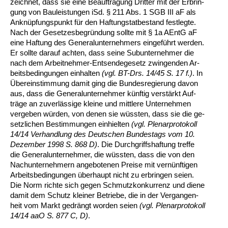
zeich­net, dass sie ei­ne Be­auf­tra­gung Drit­ter mit der Er­brin­
gung von Bau­leis­tun­gen iSd. § 211 Abs. 1 SGB III aF als
An­knüpfungs­punkt für den Haf­tungs­tat­be­stand fest­leg­te.
Nach der Ge­set­zes­be­gründung soll­te mit § 1a AEntG aF
ei­ne Haf­tung des Ge­ne­ral­un­ter­neh­mers ein­geführt wer­den.
Er soll­te dar­auf ach­ten, dass sei­ne Su­b­un­ter­neh­mer die
nach dem Ar­beit­neh­mer-Ent­sen­de­ge­setz zwin­gen­den Ar­
beits­be­din­gun­gen ein­hal­ten
(vgl. BT-Drs. 14/45 S. 17 f.)
. In
Übe­rein­stim­mung da­mit ging die Bun­des­re­gie­rung da­von
aus, dass die Ge­ne­ral­un­ter­neh­mer künf­tig verstärkt Auf­
träge an zu­verlässi­ge klei­ne und mitt­le­re Un­ter­neh­men
ver­ge­ben würden, von de­nen sie wüss­ten, dass sie die ge­
setz­li­chen Be­stim­mun­gen ein­hiel­ten
(vgl. Ple­nar­pro­to­koll
14/14 Ver­hand­lung des Deut­schen Bun­des­tags vom 10.
De­zem­ber 1998 S. 868 D)
. Die Durch­griffs­haf­tung tref­fe
die Ge­ne­ral­un­ter­neh­mer, die wüss­ten, dass die von den
Nach­un­ter­neh­mern an­ge­bo­te­nen Prei­se mit vernünf­ti­gen
Ar­beits­be­din­gun­gen über­haupt nicht zu er­brin­gen sei­en.
Die Norm rich­te sich ge­gen Schmutz­kon­kur­renz und die­ne
da­mit dem Schutz klei­ner Be­trie­be, die in der Ver­gan­gen­
heit vom Markt ge­drängt wor­den sei­en
(vgl. Ple­nar­pro­to­koll
14/14 aaO S. 877 C, D)
.