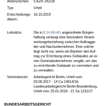
Akten­zeichen:
5 AZR 241/18
Typ:
Urteil
Ent­scheid­ungs­
16.10.2019
datum:
Leit­sätze:
Die in
§ 14 AEntG
an­ge­ord­ne­te Bürgen­
haf­tung ver­langt ei­ne be­son­de­re Ver­ant­
wor­tungs­be­zie­hung zwi­schen Auf­trag­ge­
ber und Nach­un­ter­neh­mer. Ei­ne sol­che
liegt nicht vor, wenn ein Bau­herr den Auf­
trag zur Er­rich­tung ei­nes Gebäudes an ei­
nen Ge­ne­ral­un­ter­neh­mer ver­gibt, um das
zu er­rich­ten­de Gebäude zu ver­mie­ten und
zu ver­wal­ten.
Vor­ins­tan­zen:
Arbeitsgericht Berlin, Urteil vom
03.05.2017 - 14 Ca 14814/16,
Landesarbeitsgericht Berlin-Brandenburg,
Urteil vom 25.01.2018 - 21 Sa 1231/17
BUN­DES­AR­BEITS­GERICHT