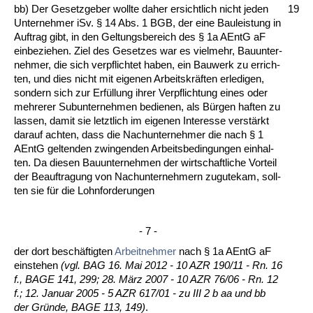
bb) Der Ge­setz­ge­ber woll­te da­her er­sicht­lich nicht je­den
19
Un­ter­neh­mer iSv. § 14 Abs. 1 BGB, der ei­ne Bau­leis­tung in
Auf­trag gibt, in den Gel­tungs­be­reich des § 1a AEntG aF
ein­be­zie­hen. Ziel des Ge­set­zes war es viel­mehr, Bau­un­ter­
neh­mer, die sich ver­pflich­tet ha­ben, ein Bau­werk zu er­rich­
ten, und dies nicht mit ei­ge­nen Ar­beits­kräften er­le­di­gen,
son­dern sich zur Erfüllung ih­rer Ver­pflich­tung ei­nes oder
meh­re­rer Su­b­un­ter­neh­men be­die­nen, als Bürgen haf­ten zu
las­sen, da­mit sie letzt­lich im ei­ge­nen In­ter­es­se verstärkt
dar­auf ach­ten, dass die Nach­un­ter­neh­mer die nach § 1
AEntG gel­ten­den zwin­gen­den Ar­beits­be­din­gun­gen ein­hal­
ten. Da die­sen Bau­un­ter­neh­men der wirt­schaft­li­che Vor­teil
der Be­auf­tra­gung von Nach­un­ter­neh­mern zu­gu­te­kam, soll­
ten sie für die Lohn­for­de­run­gen
- 7 -
der dort beschäftig­ten
Ar­beit­neh­mer
nach § 1a AEntG aF
ein­ste­hen
(vgl. BAG 16. Mai 2012 - 10 AZR 190/11 - Rn. 16
f., BA­GE 141, 299; 28. März 2007 - 10 AZR 76/06 - Rn. 12
f.; 12. Ja­nu­ar 2005 - 5 AZR 617/01 - zu III 2 b aa und bb
der Gründe, BA­GE 113, 149)
.