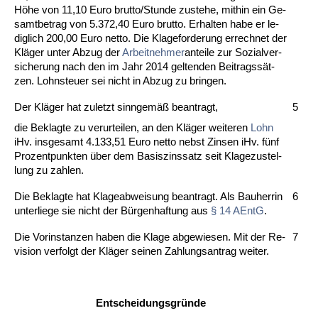
Höhe von 11,10 Eu­ro brut­to/St­un­de zu­ste­he, mit­hin ein Ge­
samt­be­trag von 5.372,40 Eu­ro brut­to. Er­hal­ten ha­be er le­
dig­lich 200,00 Eu­ro net­to. Die Kla­ge­for­de­rung er­rech­net der
Kläger un­ter Ab­zug der
Ar­beit­neh­mer
­an­tei­le zur So­zi­al­ver­
si­che­rung nach den im Jahr 2014 gel­ten­den Bei­tragssät­
zen. Lohn­steu­er sei nicht in Ab­zug zu brin­gen.
Der Kläger hat zu­letzt sinn­gemäß be­an­tragt,
5
die Be­klag­te zu ver­ur­tei­len, an den Kläger wei­te­ren
Lohn
iHv. ins­ge­samt 4.133,51 Eu­ro net­to nebst Zin­sen iHv. fünf
Pro­zent­punk­ten über dem Ba­sis­zins­satz seit Kla­ge­zu­s­tel­
lung zu zah­len.
Die Be­klag­te hat Kla­ge­ab­wei­sung be­an­tragt. Als Bau­her­rin
6
un­ter­lie­ge sie nicht der Bürgen­haf­tung aus
§ 14 AEntG
.
Die Vor­in­stan­zen ha­ben die Kla­ge ab­ge­wie­sen. Mit der Re­
7
vi­si­on ver­folgt der Kläger sei­nen Zah­lungs­an­trag wei­ter.
Ent­schei­dungs­gründe