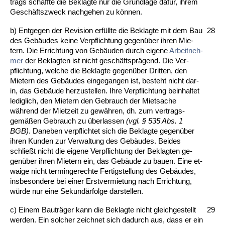
trags schaff­te die Be­klag­te nur die Grund­la­ge dafür, ih­rem
Geschäfts­zweck nach­ge­hen zu können.
b) Ent­ge­gen der Re­vi­si­on erfüll­te die Be­klag­te mit dem Bau
28
des Gebäudes kei­ne Ver­pflich­tung ge­genüber ih­ren Mie­
tern. Die Er­rich­tung von Gebäuden durch ei­ge­ne
Ar­beit­neh­
mer
der Be­klag­ten ist nicht geschäfts­prägend. Die Ver­
pflich­tung, wel­che die Be­klag­te ge­genüber Drit­ten, den
Mie­tern des Gebäudes ein­ge­gan­gen ist, be­steht nicht dar­
in, das Gebäude her­zu­stel­len. Ih­re Ver­pflich­tung be­inhal­tet
le­dig­lich, den Mie­tern den Ge­brauch der Miet­sa­che
während der Miet­zeit zu gewähren, dh. zum ver­trags­
gemäßen Ge­brauch zu über­las­sen
(vgl. § 535 Abs. 1
BGB)
. Da­ne­ben ver­pflich­tet sich die Be­klag­te ge­genüber
ih­ren Kun­den zur Ver­wal­tung des Gebäudes. Bei­des
schließt nicht die ei­ge­ne Ver­pflich­tung der Be­klag­ten ge­
genüber ih­ren Mie­tern ein, das Gebäude zu bau­en. Ei­ne et­
wai­ge nicht ter­min­ge­rech­te Fer­tig­stel­lung des Gebäudes,
ins­be­son­de­re bei ei­ner Erst­ver­mie­tung nach Er­rich­tung,
würde nur ei­ne Se­kundärfol­ge dar­stel­len.
c) Ei­nem Bauträger kann die Be­klag­te nicht gleich­ge­stellt
29
wer­den. Ein sol­cher zeich­net sich da­durch aus, dass er ein