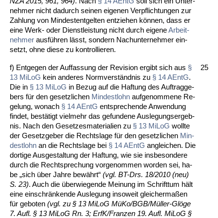
NZA 2015, 961, 964)
. Nach
§ 14 AEntG
soll sich ein Un­ter­
neh­mer nicht da­durch sei­nen ei­ge­nen Ver­pflich­tun­gen zur
Zah­lung von Min­des­tent­gel­ten ent­zie­hen können, dass er
ei­ne Werk- oder Dienst­leis­tung nicht durch ei­ge­ne
Ar­beit­
neh­mer
ausführen lässt, son­dern Nach­un­ter­neh­mer ein­
setzt, oh­ne die­se zu kon­trol­lie­ren.
f) Ent­ge­gen der Auf­fas­sung der Re­vi­si­on er­gibt sich aus
§
25
13 Mi­LoG
kein an­de­res Norm­verständ­nis zu
§ 14 AEntG
.
Die in
§ 13 Mi­LoG
in Be­zug auf die Haf­tung des Auf­trag­ge­
bers für den ge­setz­li­chen
Min­dest­lohn
auf­ge­nom­me­ne Re­
ge­lung, wo­nach
§ 14 AEntG
ent­spre­chen­de An­wen­dung
fin­det, bestätigt viel­mehr das ge­fun­de­ne Aus­le­gungs­er­geb­
nis. Nach den Ge­set­zes­ma­te­ria­li­en zu
§ 13 Mi­LoG
woll­te
der Ge­setz­ge­ber die Rechts­la­ge für den ge­setz­li­chen
Min­
dest­lohn
an die Rechts­la­ge bei
§ 14 AEntG
an­glei­chen. Die
dor­ti­ge Aus­ge­stal­tung der Haf­tung, wie sie ins­be­son­de­re
durch die Recht­spre­chung vor­ge­nom­men wor­den sei, ha­
be „sich über Jah­re bewährt“
(vgl. BT-Drs. 18/2010 (neu)
S. 23)
. Auch die über­wie­gen­de Mei­nung im Schrift­tum hält
ei­ne ein­schränken­de Aus­le­gung in­so­weit glei­cher­maßen
für ge­bo­ten
(vgl. zu § 13 Mi­LoG MüKo/BGB/Müller-Glöge
7. Aufl. § 13 Mi­LoG Rn. 3; ErfK/Fran­zen 19. Aufl. Mi­LoG §