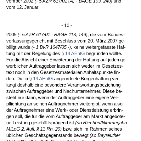
vem­ber 2002
(- 5 AZR 617/01 (A) - BA­GE 103, 240)
und
vom 12. Ja­nu­ar
- 10 -
2005
(- 5 AZR 617/01 - BA­GE 113, 149)
, die vom Bun­des­
ver­fas­sungs­ge­richt mit Be­schluss vom 20. März 2007 ge­
bil­ligt wur­de
(- 1 BvR 1047/05 -)
, kei­ne wei­ter­ge­fass­te Haf­
tung mit der Re­ge­lung des
§ 14 AEntG
be­gründen woll­te.
Für die Ab­sicht ei­ner Er­wei­te­rung der Haf­tung auf je­den ge­
werb­li­chen Auf­trag­ge­ber las­sen sich we­der im Ge­set­zes­
text noch in den Ge­set­zes­ma­te­ria­li­en An­halts­punk­te fin­
den. Die in
§ 14 AEntG
an­ge­ord­ne­te Bürgen­haf­tung ver­
langt des­halb ei­ne be­son­de­re Ver­ant­wor­tungs­be­zie­hung
zwi­schen Auf­trag­ge­ber und Nachun­ter­neh­mer. Die­se be­
steht nur dann, wenn der Auf­trag­ge­ber ei­ne ei­ge­ne Ver­
pflich­tung an sei­nen Auf­trag­neh­mer wei­ter­gibt, wenn al­so
der Auf­trag­neh­mer ei­ne Werk- oder Dienst­leis­tung er­brin­
gen soll, die für die vom Auf­trag­ge­ber am Markt an­ge­bo­te­
ne Leis­tung geschäfts­prägend ist
(so Rie­chert/Nim­mer­jahn
Mi­LoG 2. Aufl. § 13 Rn. 20)
bzw. sich im Rah­men sei­nes
übli­chen Geschäfts­ge­gen­stands be­wegt
(so Bay­reu­ther