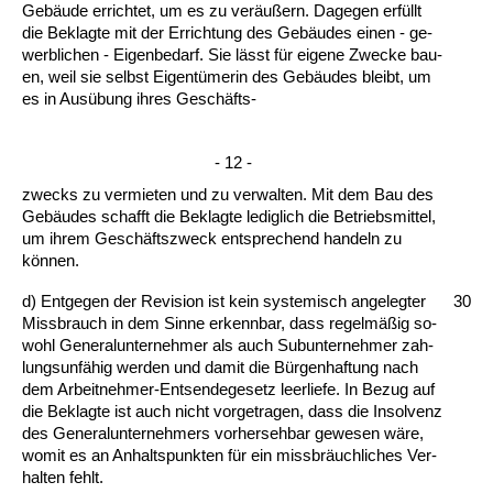
Gebäude er­rich­tet, um es zu ver­äußern. Da­ge­gen erfüllt
die Be­klag­te mit der Er­rich­tung des Gebäudes ei­nen - ge­
werb­li­chen - Ei­gen­be­darf. Sie lässt für ei­ge­ne Zwe­cke bau­
en, weil sie selbst Ei­gentüme­rin des Gebäudes bleibt, um
es in Ausübung ih­res Geschäfts-
- 12 -
zwecks zu ver­mie­ten und zu ver­wal­ten. Mit dem Bau des
Gebäudes schafft die Be­klag­te le­dig­lich die Be­triebs­mit­tel,
um ih­rem Geschäfts­zweck ent­spre­chend han­deln zu
können.
d) Ent­ge­gen der Re­vi­si­on ist kein sys­te­misch an­ge­leg­ter
30
Miss­brauch in dem Sin­ne er­kenn­bar, dass re­gelmäßig so­
wohl Ge­ne­ral­un­ter­neh­mer als auch Su­b­un­ter­neh­mer zah­
lungs­unfähig wer­den und da­mit die Bürgen­haf­tung nach
dem Ar­beit­neh­mer-Ent­sen­de­ge­setz leer­lie­fe. In Be­zug auf
die Be­klag­te ist auch nicht vor­ge­tra­gen, dass die In­sol­venz
des Ge­ne­ral­un­ter­neh­mers vor­her­seh­bar ge­we­sen wäre,
wo­mit es an An­halts­punk­ten für ein miss­bräuch­li­ches Ver­
hal­ten fehlt.