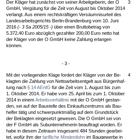
Der Kläger hat zunächst von sei­ner Ar­beit­ge­be­rin, der O
3
GmbH, Vergü­tung für die Zeit von Au­gust bis Ok­to­ber 2014
ver­langt. Aus ei­nem rechts­kräfti­gen Versäum­nis­ur­teil des
Lan­des­ar­beits­ge­richts Ber­lin-Bran­den­burg vom 10. Ju­ni
2016
(- 3 Sa 2005/15 -)
über ei­nen Brut­to­be­trag von
5.372,40 Eu­ro ab­züglich ge­zahl­ter 200,00 Eu­ro net­to hat
der Kläger von der O GmbH kei­ne Zah­lung er­lan­gen
können.
- 3 -
Mit der vor­lie­gen­den Kla­ge for­dert der Kläger von der Be­
4
klag­ten die Zah­lung von Net­to­ar­beits­ent­gelt aus Bürgen­haf­
tung nach
§ 14 AEntG
für die Zeit vom 1. Au­gust bis zum
1. Ok­to­ber 2014. Er ha­be vom 25. April bis zum 1. Ok­to­ber
2014 in ei­nem
Ar­beits­verhält­nis
mit der O GmbH ge­stan­
den, sei auf der Bau­stel­le des Ein­kaufs­zen­trums als Bau­
hel­fer tätig und schwer­punktmäßig auf dem Grundstück
der Be­klag­ten ein­ge­setzt ge­we­sen. Die O GmbH sei von
der F GmbH als Su­b­un­ter­neh­me­rin be­auf­tragt wor­den. Er
ha­be in die­sem Zeit­raum ins­ge­samt 484 St­un­den ge­ar­bei­
tet, wofür ihm der
ta­rif­li­che
Min­dest­lohn
im Bau­ge­wer­be in