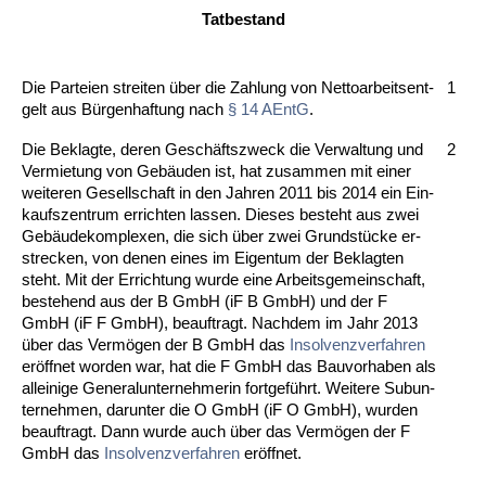
Tat­be­stand
Die Par­tei­en strei­ten über die Zah­lung von Net­to­ar­beits­ent­
1
gelt aus Bürgen­haf­tung nach
§ 14 AEntG
.
Die Be­klag­te, de­ren Geschäfts­zweck die Ver­wal­tung und
2
Ver­mie­tung von Gebäuden ist, hat zu­sam­men mit ei­ner
wei­te­ren Ge­sell­schaft in den Jah­ren 2011 bis 2014 ein Ein­
kaufs­zen­trum er­rich­ten las­sen. Die­ses be­steht aus zwei
Gebäude­kom­ple­xen, die sich über zwei Grundstücke er­
stre­cken, von de­nen ei­nes im Ei­gen­tum der Be­klag­ten
steht. Mit der Er­rich­tung wur­de ei­ne Ar­beits­ge­mein­schaft,
be­ste­hend aus der B GmbH (iF B GmbH) und der F
GmbH (iF F GmbH), be­auf­tragt. Nach­dem im Jahr 2013
über das Vermögen der B GmbH das
In­sol­venz­ver­fah­ren
eröff­net wor­den war, hat die F GmbH das Bau­vor­ha­ben als
al­lei­ni­ge Ge­ne­ral­un­ter­neh­me­rin fort­geführt. Wei­te­re Su­bun­
ter­neh­men, dar­un­ter die O GmbH (iF O GmbH), wur­den
be­auf­tragt. Dann wur­de auch über das Vermögen der F
GmbH das
In­sol­venz­ver­fah­ren
eröff­net.