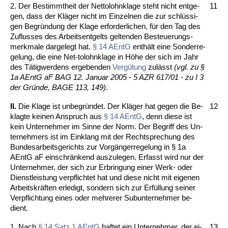
2. Der Be­stimmt­heit der Net­to­lohn­kla­ge steht nicht ent­ge­
11
gen, dass der Kläger nicht im Ein­zel­nen die zur schlüssi­
gen Be­gründung der Kla­ge er­for­der­li­chen, für den Tag des
Zu­flus­ses des Ar­beits­ent­gelts gel­ten­den Be­steue­rungs­
merk­ma­le dar­ge­legt hat.
§ 14 AEntG
enthält ei­ne Son­der­re­
ge­lung, die ei­ne Net-to­lohn­kla­ge in Höhe der sich im Jahr
des Tätig­wer­dens er­ge­ben­den
Vergütung
zulässt
(vgl. zu §
1a AEntG aF BAG 12. Ja­nu­ar 2005 - 5 AZR 617/01 - zu I 3
der Gründe, BA­GE 113, 149)
.
II.
Die Kla­ge ist un­be­gründet. Der Kläger hat ge­gen die Be­
12
klag­te kei­nen An­spruch aus
§ 14 AEntG
, denn die­se ist
kein Un­ter­neh­mer im Sin­ne der Norm. Der Be­griff des Un­
ter­neh­mers ist im Ein­klang mit der Recht­spre­chung des
Bun­des­ar­beits­ge­richts zur Vorgänger­re­ge­lung in § 1a
AEntG aF ein­schränkend aus­zu­le­gen. Er­fasst wird nur der
Un­ter­neh­mer, der sich zur Er­brin­gung ei­ner Werk- oder
Dienst­leis­tung ver­pflich­tet hat und die­se nicht mit ei­ge­nen
Ar­beits­kräften er­le­digt, son­dern sich zur Erfüllung sei­ner
Ver­pflich­tung ei­nes oder meh­re­rer Su­b­un­ter­neh­mer be­
dient.
1. Nach
§ 14 Satz 1 AEntG
haf­tet ein Un­ter­neh­mer, der ei­
13