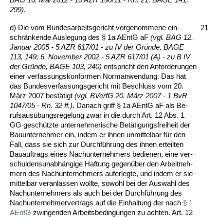
299)
.
d) Die vom Bun­des­ar­beits­ge­richt vor­ge­nom­me­ne ein­
21
schränken­de Aus­le­gung des § 1a AEntG aF
(vgl. BAG 12.
Ja­nu­ar 2005 - 5 AZR 617/01 - zu IV der Gründe, BA­GE
113, 149; 6. No­vem­ber 2002 - 5 AZR 617/01 (A) - zu B IV
der Gründe, BA­GE 103, 240)
ent­spricht den An­for­de­run­gen
ei­ner ver­fas­sungs­kon­for­men Nor­m­an­wen­dung. Das hat
das Bun­des­ver­fas­sungs­ge­richt mit Be­schluss vom 20.
März 2007 bestätigt
(vgl. BVerfG 20. März 2007 - 1 BvR
1047/05 - Rn. 32 ff.)
. Da­nach griff § 1a AEntG aF als Be­
rufs­ausübungs­re­ge­lung zwar in die durch Art. 12 Abs. 1
GG geschütz­te un­ter­neh­me­ri­sche Betäti­gungs­frei­heit der
Bau­un­ter­neh­mer ein, in­dem er ih­nen un­mit­tel­bar für den
Fall, dass sie sich zur Durchführung des ih­nen er­teil­ten
Bau­auf­trags ei­nes Nach­un­ter­neh­mers be­die­nen, ei­ne ver­
schul­dens­un­abhängi­ge Haf­tung ge­genüber den Ar­beit­neh­
mern des Nach­un­ter­neh­mers auf­er­leg­te, und in­dem er sie
mit­tel­bar ver­an­las­sen woll­te, so­wohl bei der Aus­wahl des
Nach­un­ter­neh­mers als auch bei der Durchfüh­rung des
Nach­un­ter­neh­mer­ver­trags auf die Ein­hal­tung der nach
§ 1
AEntG
zwin­gen­den Ar­beits­be­din­gun­gen zu ach­ten. Art. 12