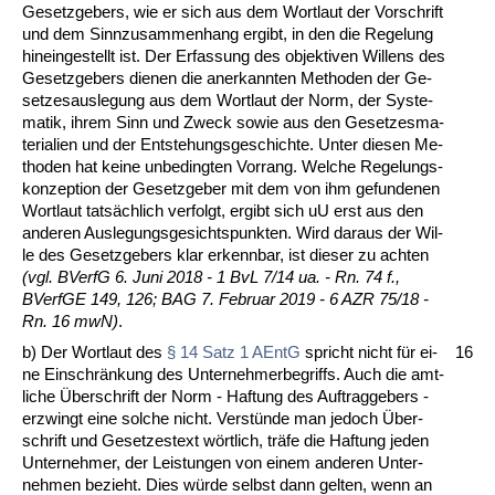
Ge­setz­ge­bers, wie er sich aus dem Wort­laut der Vor­schrift
und dem Sinn­zu­sam­men­hang er­gibt, in den die Re­ge­lung
hin­ein­ge­stellt ist. Der Er­fas­sung des ob­jek­ti­ven Wil­lens des
Ge­setz­ge­bers die­nen die an­er­kann­ten Me­tho­den der Ge­
set­zes­aus­le­gung aus dem Wort­laut der Norm, der Sys­te­
ma­tik, ih­rem Sinn und Zweck so­wie aus den Ge­set­zes­ma-
te­ria­li­en und der Ent­ste­hungs­ge­schich­te. Un­ter die­sen Me­
tho­den hat kei­ne un­be­ding­ten Vor­rang. Wel­che Re­ge­lungs­
kon­zep­ti­on der Ge­setz­ge­ber mit dem von ihm ge­fun­de­nen
Wort­laut tatsächlich ver­folgt, er­gibt sich uU erst aus den
an­de­ren Aus­le­gungs­ge­sichts­punk­ten. Wird dar­aus der Wil­
le des Ge­setz­ge­bers klar er­kenn­bar, ist die­ser zu ach­ten
(vgl. BVerfG 6. Ju­ni 2018 - 1 BvL 7/14 ua. - Rn. 74 f.,
BVerfGE 149, 126; BAG 7. Fe­bru­ar 2019 - 6 AZR 75/18 -
Rn. 16 mwN)
.
b) Der Wort­laut des
§ 14 Satz 1 AEntG
spricht nicht für ei­
16
ne Ein­schrän­kung des Un­ter­neh­mer­be­griffs. Auch die amt­
li­che Über­schrift der Norm - Haf­tung des Auf­trag­ge­bers -
er­zwingt ei­ne sol­che nicht. Verstünde man je­doch Über­
schrift und Ge­set­zes­text wört­lich, träfe die Haf­tung je­den
Un­ter­neh­mer, der Leis­tun­gen von ei­nem an­de­ren Un­ter­
neh­men be­zieht. Dies würde selbst dann gel­ten, wenn an