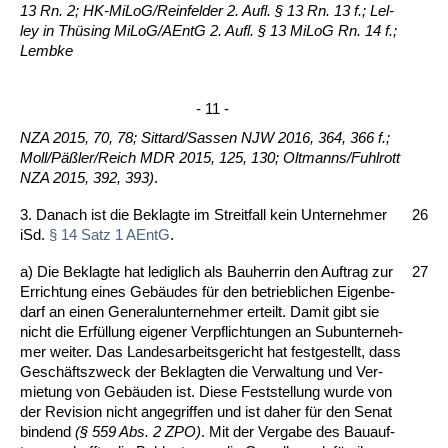
13 Rn. 2; HK-Mi­LoG/Rein­fel­der 2. Aufl. § 13 Rn. 13 f.; Lel­
ley in Thüsing Mi­LoG/AEntG 2. Aufl. § 13 Mi­LoG Rn. 14 f.;
Lembke
- 11 -
NZA 2015, 70, 78; Sit­tard/Sas­sen NJW 2016, 364, 366 f.;
Moll/Päßler/Reich MDR 2015, 125, 130; Olt­manns/Fuhl­rott
NZA 2015, 392, 393)
.
3. Da­nach ist die Be­klag­te im Streit­fall kein Un­ter­neh­mer
26
iSd.
§ 14 Satz 1 AEntG
.
a) Die Be­klag­te hat le­dig­lich als Bau­her­rin den Auf­trag zur
27
Er­rich­tung ei­nes Gebäudes für den be­trieb­li­chen Ei­gen­be­
darf an ei­nen Ge­ne­ral­un­ter­neh­mer er­teilt. Da­mit gibt sie
nicht die Erfüllung ei­ge­ner Ver­pflich­tun­gen an Su­b­un­ter­neh­
mer wei­ter. Das Lan­des­ar­beits­ge­richt hat fest­ge­stellt, dass
Geschäfts­zweck der Be­klag­ten die Ver­wal­tung und Ver­
mie­tung von Gebäuden ist. Die­se Fest­stel­lung wur­de von
der Re­vi­si­on nicht an­ge­grif­fen und ist da­her für den Se­nat
bin­dend
(§ 559 Abs. 2 ZPO)
. Mit der Ver­ga­be des Bau­auf­