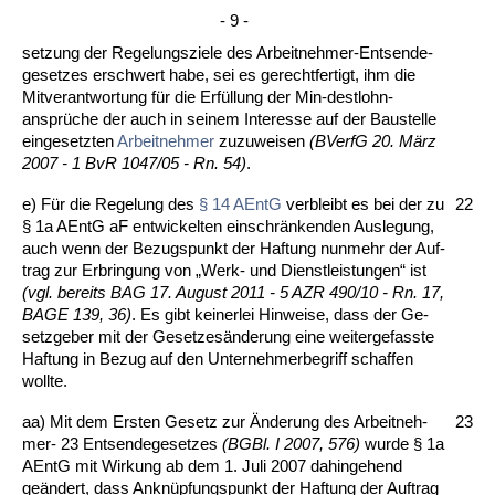
- 9 -
set­zung der Re­ge­lungs­zie­le des Ar­beit­neh­mer-Ent­sen­de­
ge­set­zes er­schwert ha­be, sei es ge­recht­fer­tigt, ihm die
Mit­ver­ant­wor­tung für die Erfüllung der Min-dest­lohn­
ansprüche der auch in sei­nem In­ter­es­se auf der Bau­stel­le
ein­ge­setz­ten
Ar­beit­neh­mer
zu­zu­wei­sen
(BVerfG 20. März
2007 - 1 BvR 1047/05 - Rn. 54)
.
e) Für die Re­ge­lung des
§ 14 AEntG
ver­bleibt es bei der zu
22
§ 1a AEntG aF ent­wi­ckel­ten ein­schränken­den Aus­le­gung,
auch wenn der Be­zugs­punkt der Haf­tung nun­mehr der Auf­
trag zur Er­brin­gung von „Werk- und Dienst­leis­tun­gen“ ist
(vgl. be­reits BAG 17. Au­gust 2011 - 5 AZR 490/10 - Rn. 17,
BA­GE 139, 36)
. Es gibt kei­ner­lei Hin­wei­se, dass der Ge­
setz­ge­ber mit der Ge­set­zesände­rung ei­ne wei­ter­ge­fass­te
Haf­tung in Be­zug auf den Un­ter­neh­mer­be­griff schaf­fen
woll­te.
aa) Mit dem Ers­ten Ge­setz zur Ände­rung des Ar­beit­neh­
23
mer- 23 Ent­sen­de­ge­set­zes
(BGBl. I 2007, 576)
wur­de § 1a
AEntG mit Wir­kung ab dem 1. Ju­li 2007 da­hin­ge­hend
geändert, dass An­knüpfungs­punkt der Haf­tung der Auf­trag