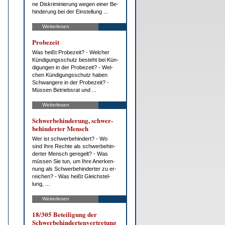
ne Dis­kri­mi­nie­rung we­gen ei­ner Be­
hin­de­rung bei der Ein­stel­lung ...
Weiterlesen
Pro­be­zeit
Was heißt Pro­be­zeit? - Wel­cher
Kün­di­gungs­schutz be­steht bei Kün­
di­gun­gen in der Pro­be­zeit? - Wel­
chen Kün­di­gungs­schutz ha­ben
Schwan­ge­re in der Pro­be­zeit? -
Müs­sen Be­triebs­rat und ...
Weiterlesen
Schwer­be­hin­de­rung, schwer­
be­hin­der­ter Mensch
Wer ist schwer­be­hin­dert? - Wo
sind Ih­re Rech­te als schwer­be­hin­
der­ter Mensch ge­re­gelt? - Was
müs­sen Sie tun, um Ih­re An­er­ken­
nung als Schwer­be­hin­der­ter zu er­
rei­chen? - Was heißt Gleich­stel­
lung, ...
Weiterlesen
18/305 Be­tei­li­gung der
Schwer­be­hin­der­ten­ver­tre­tung