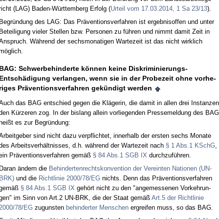
richt (LAG) Ba­den-Würt­tem­berg Er­folg (
Ur­teil vom 17.03.2014, 1 Sa 23/13
).
Be­gründung des LAG: Das Präven­ti­ons­ver­fah­ren ist er­geb­nis­of­fen und un­ter
Be­tei­li­gung vie­ler Stel­len bzw. Per­so­nen zu führen und nimmt da­mit Zeit in
An­spruch. Während der sechs­mo­na­ti­gen War­te­zeit ist das nicht wirk­lich
möglich.
BAG: Schwer­be­hin­der­te können kei­ne Dis­kri­mi­nie­rungs-
Entschädi­gung ver­lan­gen, wenn sie in der Pro­be­zeit oh­ne vor­he­
ri­ges Präven­ti­ons­ver­fah­ren gekündigt wer­den
Auch das BAG ent­schied ge­gen die Kläge­rin, die da­mit in al­len drei In­stan­zen
den Kürze­ren zog. In der bis­lang al­lein vor­lie­gen­den Pres­se­mel­dung des BAG
heißt es zur Be­gründung:
Ar­beit­ge­ber sind nicht da­zu ver­pflich­tet, in­ner­halb der ers­ten sechs Mo­na­te
des Ar­beits­verhält­nis­ses, d.h. während der War­te­zeit nach
§ 1 Abs.1 KSchG
,
ein Präven­ti­ons­ver­fah­ren gemäß
§ 84 Abs.1 SGB IX
durch­zuführen.
Dar­an ändern die
Be­hin­der­ten­rechts­kon­ven­ti­on der Ver­ein­ten Na­tio­nen (UN-
BRK)
und die
Richt­li­nie 2000/78/EG
nichts. Denn das Präven­ti­ons­ver­fah­ren
gemäß
§ 84 Abs.1 SGB IX
gehört nicht zu den "an­ge­mes­se­nen Vor­keh­run­
gen" im Sinn von Art.2 UN-BRK, die der Staat gemäß
Art.5 der Richt­li­nie
2000/78/EG
zu­guns­ten
be­hin­der­ter Men­schen
er­grei­fen muss, so das BAG.