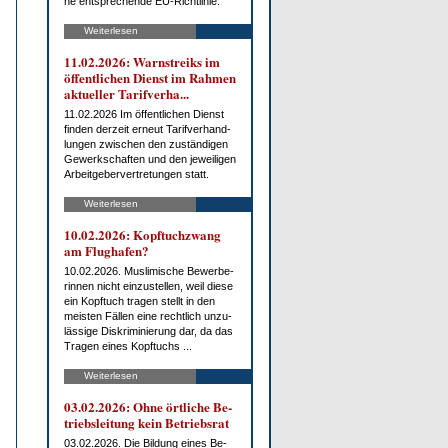
ne ent­spre­chen­de EU-Richt­li­nie.
Weiterlesen
11.02.2026: Warn­streiks im
öf­fent­li­chen Dienst im Rah­men
ak­tu­el­ler Ta­rif­ver­ha...
11.02.2026 Im öf­fent­li­chen Dienst
fin­den der­zeit er­neut Ta­rif­ver­hand­
lun­gen zwi­schen den zu­stän­di­gen
Ge­werk­schaf­ten und den je­wei­li­gen
Ar­beit­ge­ber­ver­tre­tun­gen statt.
Weiterlesen
10.02.2026: Kopf­tuch­zwang
am Flug­ha­fen?
10.02.2026. Mus­li­mi­sche Be­wer­be­
rin­nen nicht ein­zu­stel­len, weil die­se
ein Kopf­tuch tra­gen stellt in den
meis­ten Fäl­len ei­ne recht­lich un­zu­
läs­si­ge Dis­kri­mi­nie­rung dar, da das
Tra­gen ei­nes Kopf­tuchs ...
Weiterlesen
03.02.2026: Oh­ne ört­li­che Be­
triebs­lei­tung kein Be­triebs­rat
03.02.2026. Die Bil­dung ei­nes Be­