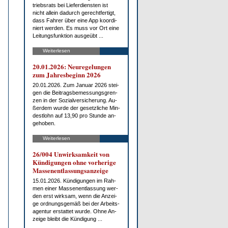
triebs­rats bei Lie­fer­diens­ten ist
nicht al­lein da­durch ge­recht­fer­tigt,
dass Fah­rer über ei­ne App ko­or­di­
niert wer­den. Es muss vor Ort ei­ne
Lei­tungs­funk­ti­on aus­ge­übt ...
Weiterlesen
20.01.2026: Neu­re­ge­lun­gen
zum Jah­res­be­ginn 2026
20.01.2026. Zum Ja­nu­ar 2026 stei­
gen die Bei­trags­be­mes­sungs­gren­
zen in der So­zi­al­ver­si­che­rung. Au­
ßer­dem wur­de der ge­setz­li­che Min­
dest­lohn auf 13,90 pro St­un­de an­
ge­ho­ben.
Weiterlesen
26/004 Un­wirk­sam­keit von
Kün­di­gun­gen oh­ne vor­he­ri­ge
Mas­sen­ent­las­sungs­an­zei­ge
15.01.2026. Kün­di­gun­gen im Rah­
men ei­ner Mas­sen­ent­las­sung wer­
den erst wirk­sam, wenn die An­zei­
ge ord­nungs­ge­mäß bei der Ar­beits­
agen­tur er­stat­tet wur­de. Oh­ne An­
zei­ge bleibt die Kün­di­gung ...