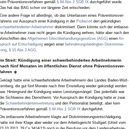
kein Präven­ti­ons­ver­fah­ren gemäß
§ 84 Abs.2 SGB IX
durch­geführt wur­de.
Das hat das BAG schon vor länge­rer Zeit ent­schie­den.
Ei­ne an­de­re Fra­ge ist al­ler­dings, ob das Un­ter­las­sen ei­nes Präven­ti­ons­ver­
fah­rens vor Aus­spruch ei­ner Kündi­gung in der
Pro­be­zeit
den gekündig­ten
schwer­be­hin­der­ten Ar­beit­neh­mer
dis­kri­mi­niert. Dann könn­te sich der ent­las­se­
ne Ar­beit­neh­mer zwar nicht ge­gen die Kündi­gung weh­ren, hätte aber nach den
Vor­schrif­ten des
All­ge­mei­nen Gleich­be­hand­lungs­ge­set­zes (AGG)
ei­nen
An­
spruch auf Entschädi­gung
we­gen ei­ner
be­hin­de­rungs­be­ding­ten Dis­kri­mi­nie­
rung
,
§ 15 Abs.2 AGG
.
Im Streit: Kündi­gung ei­ner schwer­be­hin­der­ten Ar­beit­neh­me­rin
nach fünf Mo­na­ten im öffent­li­chen Dienst oh­ne Präven­ti­ons­ver­
fah­ren
Ge­klagt hat­te ei­ne schwer­be­hin­der­te Ar­beit­neh­me­rin des Lan­des Ba­den-Würt­
tem­berg, die gut fünf Mo­na­te nach ih­rer Ein­stel­lung wie­der gekündigt wor­den
war. Hin­ter­grund der Kündi­gung wa­ren Leis­tungsmängel. Das je­den­falls war
die Sicht­wei­se des Dienst­herrn. Vor Aus­spruch der Kündi­gung hat­te er zwar
die
Schwer­be­hin­der­ten­ver­tre­tung
und den Per­so­nal­rat be­tei­ligt, aber kein
Präven­ti­ons­ver­fah­ren gemäß
§ 84 Abs.1 SGB IX
durch­geführt.
Die ent­las­se­ne Ar­beit­neh­me­rin klag­te auf Dis­kri­mi­nie­rungs­entschädi­gung,
hat­te mit ih­rer Kla­ge aber we­der vor dem Ar­beits­ge­richt Stutt­gart (Ur­teil vom
23.10.2013, 29 Ca 3414/13) noch in der Be­ru­fung vor dem Lan­des­ar­beits­ge­