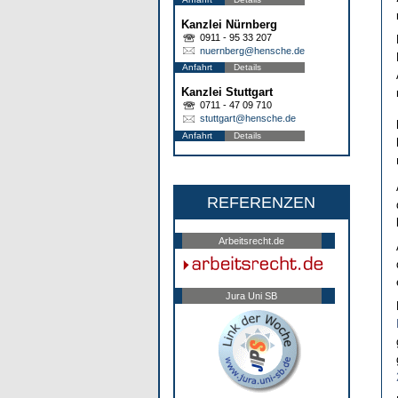
Kanzlei Nürnberg
0911 - 95 33 207
nuernberg@hensche.de
Anfahrt
Details
Kanzlei Stuttgart
0711 - 47 09 710
stuttgart@hensche.de
Anfahrt
Details
REFERENZEN
Arbeitsrecht.de
Jura Uni SB