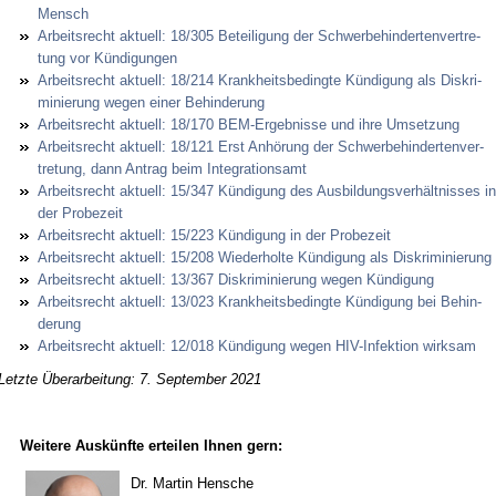
Mensch
Ar­beits­recht ak­tu­ell: 18/305 Be­tei­li­gung der Schwer­be­hin­der­ten­ver­tre­
tung vor Kündi­gun­gen
Ar­beits­recht ak­tu­ell: 18/214 Krank­heits­be­ding­te Kün­di­gung als Dis­kri­
mi­nie­rung we­gen ei­ner Be­hin­de­rung
Ar­beits­recht ak­tu­ell: 18/170 BEM-Er­geb­nis­se und ih­re Um­set­zung
Ar­beits­recht ak­tu­ell: 18/121 Erst An­hö­rung der Schwer­be­hin­der­ten­ver­
tre­tung, dann An­trag beim In­te­gra­ti­ons­amt
Ar­beits­recht ak­tu­ell: 15/347 Kündi­gung des Aus­bil­dungs­verhält­nis­ses in
der Pro­be­zeit
Ar­beits­recht ak­tu­ell: 15/223 Kündi­gung in der Pro­be­zeit
Ar­beits­recht ak­tu­ell: 15/208 Wie­der­hol­te Kündi­gung als Dis­kri­mi­nie­rung
Ar­beits­recht ak­tu­ell: 13/367 Dis­kri­mi­nie­rung we­gen Kündi­gung
Ar­beits­recht ak­tu­ell: 13/023 Krank­heits­be­ding­te Kündi­gung bei Be­hin­
de­rung
Ar­beits­recht ak­tu­ell: 12/018 Kündi­gung we­gen HIV-In­fek­ti­on wirk­sam
Letzte Überarbeitung: 7. September 2021
Weitere Auskünfte erteilen Ihnen gern:
Dr. Martin Hensche