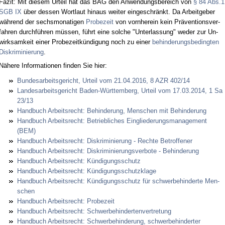
Fa­zit: Mit die­sem Ur­teil hat das BAG den An­wen­dungs­be­reich von
§ 84 Abs.1
SGB IX
über des­sen Wort­laut hin­aus wei­ter ein­ge­schränkt. Da Ar­beit­ge­ber
während der sechs­mo­na­ti­gen
Pro­be­zeit
von vorn­her­ein kein Präven­ti­ons­ver­
fah­ren durchführen müssen, führt ei­ne sol­che "Un­ter­las­sung" we­der zur Un­
wirk­sam­keit ei­ner Pro­be­zeitkündi­gung noch zu ei­ner
be­hin­de­rungs­be­ding­ten
Dis­kri­mi­nie­rung
.
Nähe­re In­for­ma­tio­nen fin­den Sie hier:
Bun­des­ar­beits­ge­richt, Ur­teil vom 21.04.2016, 8 AZR 402/14
Lan­des­ar­beits­ge­richt Ba­den-Würt­tem­berg, Ur­teil vom 17.03.2014, 1 Sa
23/13
Hand­buch Ar­beits­recht: Be­hin­de­rung, Men­schen mit Be­hin­de­rung
Hand­buch Ar­beits­recht: Be­trieb­li­ches Ein­glie­de­rungs­ma­nage­ment
(BEM)
Hand­buch Ar­beits­recht: Dis­kri­mi­nie­rung - Rech­te Be­trof­fe­ner
Hand­buch Ar­beits­recht: Dis­kri­mi­nie­rungs­ver­bo­te - Be­hin­de­rung
Hand­buch Ar­beits­recht: Kündi­gungs­schutz
Hand­buch Ar­beits­recht: Kündi­gungs­schutz­kla­ge
Hand­buch Ar­beits­recht: Kündi­gungs­schutz für schwer­be­hin­der­te Men­
schen
Hand­buch Ar­beits­recht: Pro­be­zeit
Hand­buch Ar­beits­recht: Schwer­be­hin­der­ten­ver­tre­tung
Hand­buch Ar­beits­recht: Schwer­be­hin­de­rung, schwer­be­hin­der­ter