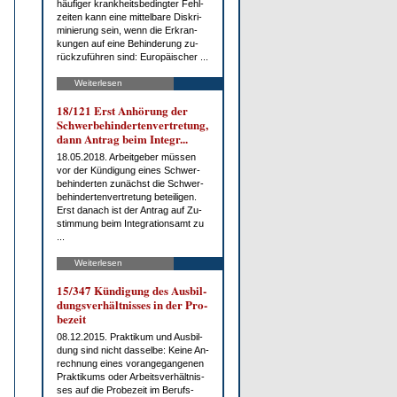
häu­fi­ger krank­heits­be­ding­ter Fehl­
zei­ten kann ei­ne mit­tel­ba­re Dis­kri­
mi­nie­rung sein, wenn die Er­kran­
kun­gen auf ei­ne Be­hin­de­rung zu­
rück­zu­füh­ren sind: Eu­ro­päi­scher ...
Weiterlesen
18/121 Erst An­hö­rung der
Schwer­be­hin­der­ten­ver­tre­tung,
dann An­trag beim In­te­gr...
18.05.2018. Ar­beit­ge­ber müs­sen
vor der Kün­di­gung ei­nes Schwer­
be­hin­der­ten zu­nächst die Schwer­
be­hin­der­ten­ver­tre­tung be­tei­li­gen.
Erst da­nach ist der An­trag auf Zu­
stim­mung beim In­te­gra­ti­ons­amt zu
...
Weiterlesen
15/347 Kün­di­gung des Aus­bil­
dungs­ver­hält­nis­ses in der Pro­
be­zeit
08.12.2015. Prak­ti­kum und Aus­bil­
dung sind nicht das­sel­be: Kei­ne An­
rech­nung ei­nes vor­an­ge­gan­ge­nen
Prak­ti­kums oder Ar­beits­ver­hält­nis­
ses auf die Pro­be­zeit im Be­rufs­