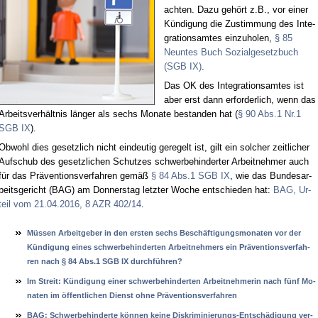
ach­ten. Da­zu ge­hört z.B., vor ei­ner
Kün­di­gung die Zu­stim­mung des In­te­
gra­ti­ons­am­tes ein­zu­ho­len,
§ 85
Neun­tes Buch So­zi­al­ge­setz­buch
(SGB IX)
.
Das OK des In­te­gra­ti­ons­am­tes ist
aber erst dann er­for­der­lich, wenn das
Ar­beits­ver­hält­nis län­ger als sechs Mo­na­te be­stan­den hat (
§ 90 Abs.1 Nr.1
SGB IX
).
Ob­wohl dies ge­setz­lich nicht ein­deu­tig ge­re­gelt ist, gilt ein sol­cher zeit­li­cher
Auf­schub des ge­setz­li­chen Schut­zes schwer­be­hin­der­ter Ar­beit­neh­mer auch
für das Prä­ven­ti­ons­ver­fah­ren ge­mäß
§ 84 Abs.1 SGB IX
, wie das Bun­des­ar­
beits­ge­richt (BAG) am Don­ners­tag letz­ter Wo­che ent­schie­den hat:
BAG, Ur­
teil vom 21.04.2016, 8 AZR 402/14
.
Müssen Ar­beit­ge­ber in den ers­ten sechs Beschäfti­gungs­mo­na­ten vor der
Kündi­gung ei­nes schwer­be­hin­der­ten Ar­beit­neh­mers ein Präven­ti­ons­ver­fah­
ren nach § 84 Abs.1 SGB IX durchführen?
Im Streit: Kündi­gung ei­ner schwer­be­hin­der­ten Ar­beit­neh­me­rin nach fünf Mo­
na­ten im öffent­li­chen Dienst oh­ne Präven­ti­ons­ver­fah­ren
BAG: Schwer­be­hin­der­te können kei­ne Dis­kri­mi­nie­rungs-Entschädi­gung ver­