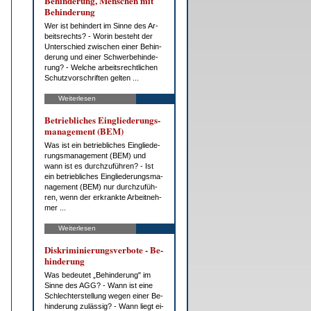
Be­hin­de­rung, Men­schen mit
Be­hin­de­rung
Wer ist be­hin­dert im Sin­ne des Ar­
beits­rechts? - Wor­in be­steht der
Un­ter­schied zwi­schen ei­ner Be­hin­
de­rung und ei­ner Schwer­be­hin­de­
rung? - Wel­che ar­beits­recht­li­chen
Schutz­vor­schrif­ten gel­ten ...
Weiterlesen
Be­trieb­li­ches Ein­glie­de­rungs­
ma­nage­ment (BEM)
Was ist ein be­trieb­li­ches Ein­glie­de­
rungs­ma­nage­ment (BEM) und
wann ist es durch­zu­füh­ren? - Ist
ein be­trieb­li­ches Ein­glie­de­rungs­ma­
nage­ment (BEM) nur durch­zu­füh­
ren, wenn der er­krank­te Ar­beit­neh­
mer ...
Weiterlesen
Dis­kri­mi­nie­rungs­ver­bo­te - Be­
hin­de­rung
Was be­deu­tet „Be­hin­de­rung" im
Sin­ne des AGG? - Wann ist ei­ne
Schlech­ter­stel­lung we­gen ei­ner Be­
hin­de­rung zu­läs­sig? - Wann liegt ei­