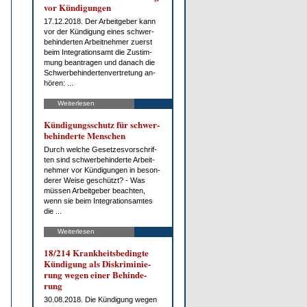
vor Kün­di­gun­gen
17.12.2018. Der Ar­beit­ge­ber kann
vor der Kün­di­gung ei­nes schwer­
be­hin­der­ten Ar­beit­neh­mer zu­erst
beim In­te­gra­ti­ons­amt die Zu­stim­
mung be­an­tra­gen und da­nach die
Schwer­be­hin­der­ten­ver­tre­tung an­
hö­ren: ...
Weiterlesen
Kün­di­gungs­schutz für schwer­
be­hin­der­te Men­schen
Durch wel­che Ge­set­zes­vor­schrif­
ten sind schwer­be­hin­der­te Ar­beit­
neh­mer vor Kün­di­gun­gen in be­son­
de­rer Wei­se ge­schützt? - Was
müs­sen Ar­beit­ge­ber be­ach­ten,
wenn sie beim In­te­gra­ti­ons­am­tes
die ...
Weiterlesen
18/214 Krank­heits­be­ding­te
Kün­di­gung als Dis­kri­mi­nie­
rung we­gen ei­ner Be­hin­de­
rung
30.08.2018. Die Kün­di­gung we­gen