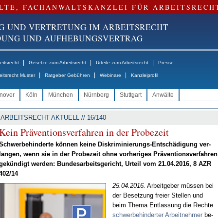
LTE, FACHANWALTSKANZLEI FÜR ARBEITSRECH
G UND VERTRETUNG IM ARBEITSRECHT
NDUNG UND AUFHEBUNGSVERTRAG
|
|
|
itsrecht
Gesetze zum Arbeitsrecht
Urteile zum Arbeitsrecht
Presse
|
|
|
eitsrecht Muster
Ratgeber Gebühren
Webinare
Kanzleiprofil
nover
Köln
München
Nürnberg
Stuttgart
Anwälte
ARBEITSRECHT AKTUELL // 16/140
Kein Prä­ven­ti­ons­ver­fah­ren in der Pro­be­zeit
Schwer­be­hin­der­te kön­nen kei­ne Dis­kri­mi­nie­rungs-Ent­schä­di­gung ver­
lan­gen, wenn sie in der Pro­be­zeit oh­ne vor­he­ri­ges Prä­ven­ti­ons­ver­fah­ren
ge­kün­digt wer­den: Bun­des­ar­beits­ge­richt, Ur­teil vom 21.04.2016, 8 AZR
402/14
25.04.2016.
Ar­beit­ge­ber müs­sen bei
der Be­set­zung frei­er Stel­len und
beim The­ma Ent­las­sung die Rech­te
schwer­be­hin­der­ter Ar­beit­neh­mer
be­