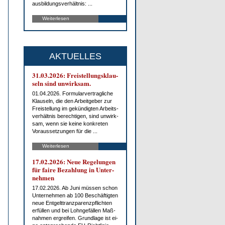
aus­bil­dungs­ver­hält­nis: ...
Weiterlesen
AKTUELLES
31.03.2026: Frei­stel­lungs­klau­
seln sind un­wirk­sam.
01.04.2026. For­mu­lar­ver­trag­li­che
Klau­seln, die den Ar­beit­ge­ber zur
Frei­stel­lung im ge­kün­dig­ten Ar­beits­
ver­hält­nis be­rech­ti­gen, sind un­wirk­
sam, wenn sie kei­ne kon­kre­ten
Vor­aus­set­zun­gen für die ...
Weiterlesen
17.02.2026: Neue Re­ge­lun­gen
für fai­re Be­zah­lung in Un­ter­
neh­men
17.02.2026. Ab Ju­ni müs­sen schon
Un­ter­neh­men ab 100 Be­schäf­tig­ten
neue Ent­gelt­tranz­pa­renz­pflich­ten
er­fül­len und bei Lohn­ge­fäl­len Maß­
nah­men er­grei­fen. Grund­la­ge ist ei­