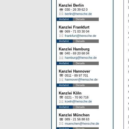
Kanzlei Berlin
030 - 26 39 62 0
berlin@hensche.de
Anfahrt
Details
Kanzlei Frankfurt
069 - 71 03 30 04
frankfurt@hensche.de
Anfahrt
Details
Kanzlei Hamburg
040 - 69 20 68 04
hamburg@hensche.de
Anfahrt
Details
Kanzlei Hannover
0511 - 89 97 701
hannover@hensche.de
Anfahrt
Details
Kanzlei Köln
0221 - 70 90 718
koeln@hensche.de
Anfahrt
Details
Kanzlei München
089 - 21 56 88 63
muenchen@hensche.de
Anfahrt
Details