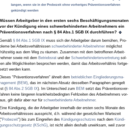
lan­gen, wenn sie in der Pro­be­zeit oh­ne vor­he­ri­ges Präven­ti­ons­ver­fah­ren
gekündigt wer­den
Müssen Ar­beit­ge­ber in den ers­ten sechs Beschäfti­gungs­mo­na­ten
vor der Kündi­gung ei­nes schwer­be­hin­der­ten Ar­beit­neh­mers ein
Präven­ti­ons­ver­fah­ren nach § 84 Abs.1 SGB IX durchführen?
Gemäß
§ 84 Abs.1 SGB IX
muss sich der Ar­beit­ge­ber dar­um bemühen, Pro­
ble­me bei Ar­beits­verhält­nis­sen
schwer­be­hin­der­ter Ar­beit­neh­mer
möglichst
frühzei­tig aus dem Weg zu räum­en. Zu­sam­men mit dem be­trof­fe­nen Ar­beit­
neh­mer so­wie mit dem
Be­triebs­rat
und der
Schwer­be­hin­der­ten­ver­tre­tung
sol­
len al­le Möglich­kei­ten be­spro­chen wer­den, da­mit das Ar­beits­verhält­nis fort­ge­
setzt wer­den kann.
Die­ses "Präven­ti­ons­ver­fah­ren" ähnelt dem
be­trieb­li­chen Ein­glie­de­rungs­ma­
nage­ment (BEM)
, das im nächs­ten Ab­satz des­sel­ben Pa­ra­gra­phen ge­re­gelt
ist (
§ 84 Abs.2 SGB IX
). Im Un­ter­schied zum
BEM
setzt das Präven­ti­ons­ver­
fah­ren kei­ne länge­ren krank­heits­be­ding­ten Fehl­zei­ten des Ar­beit­neh­mers vor­
aus, gilt dafür aber nur für
schwer­be­hin­der­te Ar­beit­neh­mer
.
Ei­ne Kündi­gung, die der Ar­beit­ge­ber in­ner­halb der ers­ten sechs Mo­na­te des
Ar­beits­verhält­nis­ses aus­spricht, d.h. während der ge­setz­li­chen War­te­zeit
("
Pro­be­zeit
") bis zum Ein­grei­fen des
Kündi­gungs­schut­zes
nach dem
Kündi­
gungs­schutz­ge­setz (KSchG)
, ist nicht al­lein des­halb un­wirk­sam, weil zu­vor