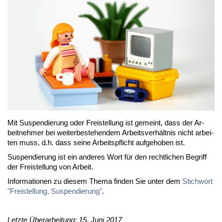
Mit Su­s­pen­die­rung oder Frei­stel­lung ist ge­meint, dass der Ar­
beit­neh­mer bei wei­ter­be­ste­hen­dem Ar­beits­ver­hält­nis nicht ar­bei­
ten muss, d.h. dass sei­ne Ar­beits­pflicht auf­ge­ho­ben ist.
Su­s­pen­die­rung ist ein an­de­res Wort für den recht­li­chen Be­griff
der Frei­stel­lung von Ar­beit.
In­for­ma­tio­nen zu die­sem The­ma fin­den Sie un­ter dem
Stich­wort
"Frei­stel­lung, Su­s­pen­die­rung"
.
Letzte Überarbeitung: 15. Juni 2017