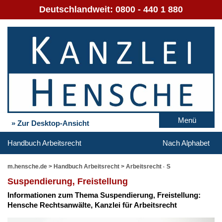
Deutschlandweit:
0800 - 440 1 880
Menü
» Zur Desktop-Ansicht
Handbuch Arbeitsrecht
Nach Alphabet
m.hensche.de
>
Handbuch Arbeitsrecht
>
Arbeitsrecht - S
Su­s­pen­die­rung, Frei­stel­lung
In­for­ma­tio­nen zum The­ma Su­s­pen­die­rung, Frei­stel­lung:
Hen­sche Rechts­an­wäl­te, Kanz­lei für Ar­beits­recht