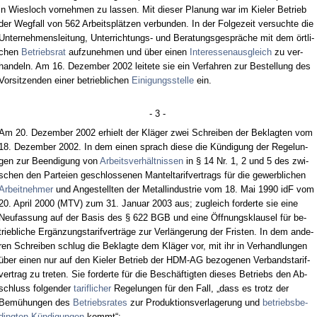
in Wies­loch vor­neh­men zu las­sen. Mit die­ser Pla­nung war im Kie­ler Be­trieb
der Weg­fall von 562 Ar­beitsplätzen ver­bun­den. In der Fol­ge­zeit ver­such­te die
Un­ter­neh­mens­lei­tung, Un­ter­rich­tungs- und Be­ra­tungs­gespräche mit dem ört­li­
chen
Be­triebs­rat
auf­zu­neh­men und über ei­nen
In­ter­es­sen­aus­gleich
zu ver­
han­deln. Am 16. De­zem­ber 2002 lei­te­te sie ein Ver­fah­ren zur Be­stel­lung des
Vor­sit­zen­den ei­ner be­trieb­li­chen
Ei­ni­gungs­stel­le
ein.
- 3 -
Am 20. De­zem­ber 2002 er­hielt der Kläger zwei Schrei­ben der Be­klag­ten vom
18. De­zem­ber 2002. In dem ei­nen sprach die­se die Kündi­gung der Re­ge­lun­
gen zur Be­en­di­gung von
Ar­beits­verhält­nis­sen
in § 14 Nr. 1, 2 und 5 des zwi­
schen den Par­tei­en ge­schlos­se­nen Man­tel­ta­rif­ver­trags für die ge­werb­li­chen
Ar­beit­neh­mer
und An­ge­stell­ten der Me­tall­in­dus­trie vom 18. Mai 1990 idF vom
20. April 2000 (MTV) zum 31. Ja­nu­ar 2003 aus; zu­gleich for­der­te sie ei­ne
Neu­fas­sung auf der Ba­sis des § 622 BGB und ei­ne Öff­nungs­klau­sel für be­
trieb­li­che Ergänzungs­ta­rif­verträge zur Verlänge­rung der Fris­ten. In dem an­de­
ren Schrei­ben schlug die Be­klag­te dem Kläger vor, mit ihr in Ver­hand­lun­gen
über ei­nen nur auf den Kie­ler Be­trieb der HDM-AG be­zo­ge­nen Ver­bands­ta­rif­
ver­trag zu tre­ten. Sie for­der­te für die Beschäftig­ten die­ses Be­triebs den Ab­
schluss fol­gen­der
ta­rif­li­cher
Re­ge­lun­gen für den Fall, „dass es trotz der
Bemühun­gen des
Be­triebs­ra­tes
zur Pro­duk­ti­ons­ver­la­ge­rung und
be­triebs­be­
ding­ten Kündi­gun­gen
kommt“: