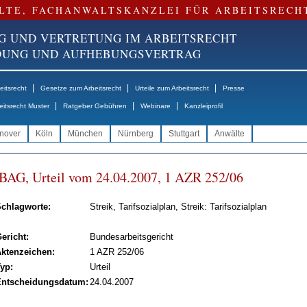
LTE, FACHANWALTSKANZLEI FÜR ARBEITSRECH
G UND VERTRETUNG IM ARBEITSRECHT
NDUNG UND AUFHEBUNGSVERTRAG
|
|
|
itsrecht
Gesetze zum Arbeitsrecht
Urteile zum Arbeitsrecht
Presse
|
|
|
eitsrecht Muster
Ratgeber Gebühren
Webinare
Kanzleiprofil
nover
Köln
München
Nürnberg
Stuttgart
Anwälte
BAG, Ur­teil vom 24.04.2007, 1 AZR 252/06
chlagworte:
Streik, Tarifsozialplan, Streik: Tarifsozialplan
ericht:
Bundesarbeitsgericht
ktenzeichen:
1 AZR 252/06
yp:
Urteil
ntscheidungsdatum:
24.04.2007