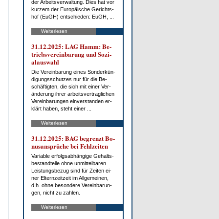
der Ar­beits­ver­wal­tung. Dies hat vor
kur­zem der Eu­ro­päi­sche Ge­richts­
hof (EuGH) ent­schie­den: EuGH, ...
Weiterlesen
31.12.2025: LAG Hamm: Be­
triebs­ver­ein­ba­rung und So­zi­
al­aus­wahl
Die Ver­ein­ba­rung ei­nes Son­der­kün­
di­gungs­schut­zes nur für die Be­
schäf­tig­ten, die sich mit ei­ner Ver­
än­de­rung ih­rer ar­beits­ver­trag­li­chen
Ver­ein­ba­run­gen ein­ver­stan­den er­
klärt ha­ben, steht ei­ner ...
Weiterlesen
31.12.2025: BAG be­grenzt Bo­
nus­an­sprü­che bei Fehl­zei­ten
Va­ria­ble er­folgs­ab­hän­gi­ge Ge­halts­
be­stand­tei­le oh­ne un­mit­tel­ba­ren
Leis­tungs­be­zug sind für Zei­ten ei­
ner El­tern­zeit­zeit im All­ge­mei­nen,
d.h. oh­ne be­son­de­re Ver­ein­ba­run­
gen, nicht zu zah­len.
Weiterlesen