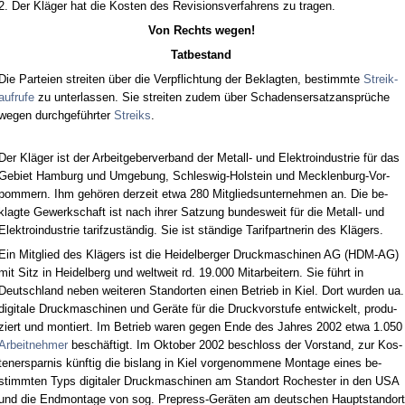
2. Der Kläger hat die Kos­ten des Re­vi­si­ons­ver­fah­rens zu tra­gen.
Von Rechts we­gen!
Tat­be­stand
Die Par­tei­en strei­ten über die Ver­pflich­tung der Be­klag­ten, be­stimm­te
Streik­
auf­ru­fe
zu un­ter­las­sen. Sie strei­ten zu­dem über Scha­dens­er­satz­ansprüche
we­gen durch­geführ­ter
Streiks
.
Der Kläger ist der Ar­beit­ge­ber­ver­band der Me­tall- und Elek­tro­in­dus­trie für das
Ge­biet Ham­burg und Um­ge­bung, Schles­wig-Hol­stein und Meck­len­burg-Vor­
pom­mern. Ihm gehören der­zeit et­wa 280 Mit­glieds­un­ter­neh­men an. Die be­
klag­te Ge­werk­schaft ist nach ih­rer Sat­zung bun­des­weit für die Me­tall- und
Elek­tro­in­dus­trie ta­rif­zuständig. Sie ist ständi­ge Ta­rif­part­ne­rin des Klägers.
Ein Mit­glied des Klägers ist die Hei­del­ber­ger Druck­ma­schi­nen AG (HDM-AG)
mit Sitz in Hei­del­berg und welt­weit rd. 19.000 Mit­ar­bei­tern. Sie führt in
Deutsch­land ne­ben wei­te­ren Stand­or­ten ei­nen Be­trieb in Kiel. Dort wur­den ua.
di­gi­ta­le Druck­ma­schi­nen und Geräte für die Druck­vor­stu­fe ent­wi­ckelt, pro­du­
ziert und mon­tiert. Im Be­trieb wa­ren ge­gen En­de des Jah­res 2002 et­wa 1.050
Ar­beit­neh­mer
beschäftigt. Im Ok­to­ber 2002 be­schloss der Vor­stand, zur Kos­
ten­er­spar­nis künf­tig die bis­lang in Kiel vor­ge­nom­me­ne Mon­ta­ge ei­nes be­
stimm­ten Typs di­gi­ta­ler Druck­ma­schi­nen am Stand­ort Ro­ches­ter in den USA
und die End­mon­ta­ge von sog. Pre­press-Geräten am deut­schen Haupt­stand­ort