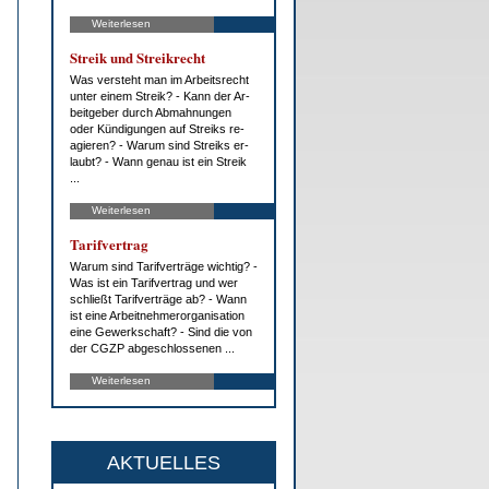
Weiterlesen
Streik und Streik­recht
Was ver­steht man im Ar­beits­recht
un­ter ei­nem Streik? - Kann der Ar­
beit­ge­ber durch Ab­mah­nun­gen
oder Kün­di­gun­gen auf Streiks re­
agie­ren? - War­um sind Streiks er­
laubt? - Wann ge­nau ist ein Streik
...
Weiterlesen
Ta­rif­ver­trag
War­um sind Ta­rif­ver­trä­ge wich­tig? -
Was ist ein Ta­rif­ver­trag und wer
schließt Ta­rif­ver­trä­ge ab? - Wann
ist ei­ne Ar­beit­neh­mer­or­ga­ni­sa­ti­on
ei­ne Ge­werk­schaft? - Sind die von
der CG­ZP ab­ge­schlos­se­nen ...
Weiterlesen
AKTUELLES