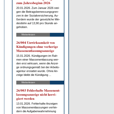
zum Jah­res­be­ginn 2026
20.01.2026. Zum Ja­nu­ar 2026 stei­
gen die Bei­trags­be­mes­sungs­gren­
zen in der So­zi­al­ver­si­che­rung. Au­
ßer­dem wur­de der ge­setz­li­che Min­
dest­lohn auf 13,90 pro St­un­de an­
ge­ho­ben.
Weiterlesen
26/004 Un­wirk­sam­keit von
Kün­di­gun­gen oh­ne vor­he­ri­ge
Mas­sen­ent­las­sungs­an­zei­ge
15.01.2026. Kün­di­gun­gen im Rah­
men ei­ner Mas­sen­ent­las­sung wer­
den erst wirk­sam, wenn die An­zei­
ge ord­nungs­ge­mäß bei der Ar­beits­
agen­tur er­stat­tet wur­de. Oh­ne An­
zei­ge bleibt die Kün­di­gung ...
Weiterlesen
26/003 Feh­ler­haf­te Mas­sen­ent­
las­sungs­an­zei­ge nicht kor­ri­
giert wer­den
13.01.2026. Feh­ler­haf­te An­zei­gen
von Mas­sen­ent­las­sun­gen ver­hin­
dern die Auf­ga­ben­wahr­neh­mung