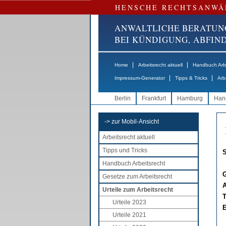
HENSCHE RECHTSANWÄ
ANWALTLICHE BERATUN
BEI KÜNDIGUNG, ABFI
|
|
Home
Arbeitsrecht aktuell
Handbuch Arbe
|
|
Impressum-Generator
Tipps & Tricks
Arb
Berlin
Frankfurt
Hamburg
Han
-> zur Mobil-Ansicht
Arbeitsrecht aktuell
Tipps und Tricks
S
Handbuch Arbeitsrecht
G
Gesetze zum Arbeitsrecht
A
Urteile zum Arbeitsrecht
T
Urteile 2023
E
Urteile 2021