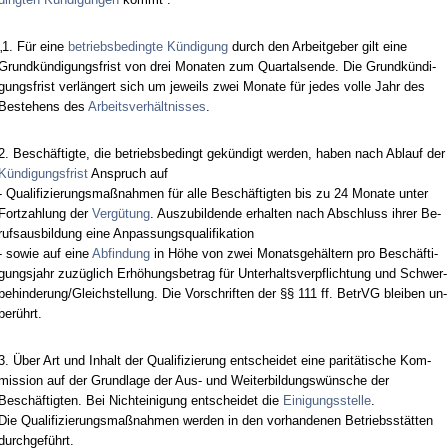
„1. Für ei­ne
be­triebs­be­ding­te Kündi­gung
durch den Ar­beit­ge­ber gilt ei­ne
Grundkündi­gungs­frist von drei Mo­na­ten zum Quar­tals­en­de. Die Grundkündi­
gungs­frist verlängert sich um je­weils zwei Mo­na­te für je­des vol­le Jahr des
Be­ste­hens des
Ar­beits­verhält­nis­ses
.
2. Beschäftig­te, die be­triebs­be­dingt gekündigt wer­den, ha­ben nach Ab­lauf der
Kündi­gungs­frist
An­spruch auf
- Qua­li­fi­zie­rungs­maßnah­men für al­le Beschäftig­ten bis zu 24 Mo­na­te un­ter
Fort­zah­lung der
Vergütung
. Aus­zu­bil­den­de er­hal­ten nach Ab­schluss ih­rer Be­
rufs­aus­bil­dung ei­ne An­pas­sungs­qua­li­fi­ka­ti­on
- so­wie auf ei­ne
Ab­fin­dung
in Höhe von zwei Mo­nats­gehältern pro Beschäfti­
gungs­jahr zuzüglich Erhöhungs­be­trag für Un­ter­halts­ver­pflich­tung und Schwer­
be­hin­de­rung/Gleich­stel­lung. Die Vor­schrif­ten der §§ 111 ff. Be­trVG blei­ben un­
berührt.
3. Über Art und In­halt der Qua­li­fi­zie­rung ent­schei­det ei­ne pa­ritäti­sche Kom­
mis­si­on auf der Grund­la­ge der Aus- und Wei­ter­bil­dungswünsche der
Beschäftig­ten. Bei Nicht­ei­ni­gung ent­schei­det die
Ei­ni­gungs­stel­le
.
Die Qua­li­fi­zie­rungs­maßnah­men wer­den in den vor­han­de­nen Be­triebsstätten
durch­geführt.