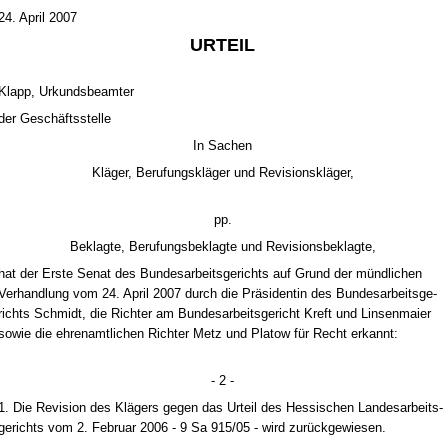
24. April 2007
UR­TEIL
Klapp, Ur­kunds­be­am­ter
der Geschäfts­stel­le
In Sa­chen
Kläger, Be­ru­fungskläger und Re­vi­si­onskläger,
pp.
Be­klag­te, Be­ru­fungs­be­klag­te und Re­vi­si­ons­be­klag­te,
hat der Ers­te Se­nat des Bun­des­ar­beits­ge­richts auf Grund der münd­li­chen
Ver­hand­lung vom 24. April 2007 durch die Präsi­den­tin des Bun­des­ar­beits­ge­
richts Schmidt, die Rich­ter am Bun­des­ar­beits­ge­richt Kreft und Lin­sen­mai­er
so­wie die eh­ren­amt­li­chen Rich­ter Metz und Pla­tow für Recht er­kannt:
- 2 -
1. Die Re­vi­si­on des Klägers ge­gen das Ur­teil des Hes­si­schen Lan­des­ar­beits­
ge­richts vom 2. Fe­bru­ar 2006 - 9 Sa 915/05 - wird zurück­ge­wie­sen.