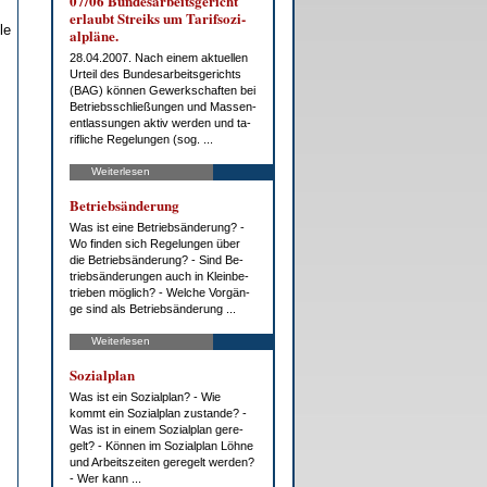
07/06 Bun­des­ar­beits­ge­richt
er­laubt Streiks um Ta­rif­so­zi­
le
al­plä­ne.
28.04.2007. Nach ei­nem ak­tu­el­len
Ur­teil des Bun­des­ar­beits­ge­richts
(BAG) kön­nen Ge­werk­schaf­ten bei
Be­triebs­schlie­ßun­gen und Mas­sen­
ent­las­sun­gen ak­tiv wer­den und ta­
rif­li­che Re­ge­lun­gen (sog. ...
Weiterlesen
Be­trieb­s­än­de­rung
Was ist ei­ne Be­trieb­s­än­de­rung? -
Wo fin­den sich Re­ge­lun­gen über
die Be­trieb­s­än­de­rung? - Sind Be­
trieb­s­än­de­run­gen auch in Klein­be­
trie­ben mög­lich? - Wel­che Vor­gän­
ge sind als Be­trieb­s­än­de­rung ...
Weiterlesen
So­zi­al­plan
Was ist ein So­zi­al­plan? - Wie
kommt ein So­zi­al­plan zu­stan­de? -
Was ist in ei­nem So­zi­al­plan ge­re­
gelt? - Kön­nen im So­zi­al­plan Löh­ne
und Ar­beits­zei­ten ge­re­gelt wer­den?
- Wer kann ...