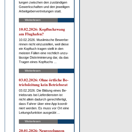
lun­gen zwi­schen den zu­stän­di­gen
Ge­werk­schaf­ten und den je­wei­li­gen
Ar­beit­ge­ber­ver­tre­tun­gen statt.
Weiterlesen
10.02.2026: Kopf­tuch­zwang
am Flug­ha­fen?
10.02.2026. Mus­li­mi­sche Be­wer­be­
rin­nen nicht ein­zu­stel­len, weil die­se
ein Kopf­tuch tra­gen stellt in den
meis­ten Fäl­len ei­ne recht­lich un­zu­
läs­si­ge Dis­kri­mi­nie­rung dar, da das
Tra­gen ei­nes Kopf­tuchs ...
Weiterlesen
03.02.2026: Oh­ne ört­li­che Be­
triebs­lei­tung kein Be­triebs­rat
03.02.2026. Die Bil­dung ei­nes Be­
triebs­rats bei Lie­fer­diens­ten ist
nicht al­lein da­durch ge­recht­fer­tigt,
dass Fah­rer über ei­ne App ko­or­di­
niert wer­den. Es muss vor Ort ei­ne
Lei­tungs­funk­ti­on aus­ge­übt ...
Weiterlesen
20.01.2026: Neu­re­ge­lun­gen