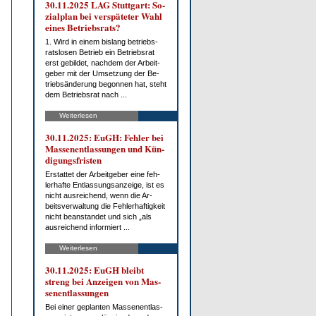
30.11.2025 LAG Stutt­gart: So­
zi­al­plan bei ver­spä­te­ter Wahl
ei­nes Be­triebs­rats?
1. Wird in ei­nem bis­lang be­triebs­
rats­lo­sen Be­trieb ein Be­triebs­rat
erst ge­bil­det, nach­dem der Ar­beit­
ge­ber mit der Um­set­zung der Be­
trieb­s­än­de­rung be­gon­nen hat, steht
dem Be­triebs­rat nach ...
Weiterlesen
30.11.2025: EuGH: Feh­ler bei
Mas­sen­ent­las­sun­gen und Kün­
di­gungs­fris­ten
Er­stat­tet der Ar­beit­ge­ber ei­ne feh­
ler­haf­te Ent­las­sungs­an­zei­ge, ist es
nicht aus­rei­chend, wenn die Ar­
beits­ver­wal­tung die Feh­ler­haf­tig­keit
nicht be­an­stan­det und sich „als
aus­rei­chend in­for­miert ...
Weiterlesen
30.11.2025: EuGH bleibt
streng bei An­zei­gen von Mas­
sen­ent­las­sun­gen
Bei ei­ner ge­plan­ten Mas­sen­ent­las­