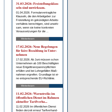
31.03.2026: Frei­stel­lungs­klau­
seln sind un­wirk­sam.
01.04.2026. For­mu­lar­ver­trag­li­che
Klau­seln, die den Ar­beit­ge­ber zur
Frei­stel­lung im ge­kün­dig­ten Ar­beits­
ver­hält­nis be­rech­ti­gen, sind un­wirk­
sam, wenn sie kei­ne kon­kre­ten
Vor­aus­set­zun­gen für die ...
Weiterlesen
17.02.2026: Neue Re­ge­lun­gen
für fai­re Be­zah­lung in Un­ter­
neh­men
17.02.2026. Ab Ju­ni müs­sen schon
Un­ter­neh­men ab 100 Be­schäf­tig­ten
neue Ent­gelt­tranz­pa­renz­pflich­ten
er­fül­len und bei Lohn­ge­fäl­len Maß­
nah­men er­grei­fen. Grund­la­ge ist ei­
ne ent­spre­chen­de EU-Richt­li­nie.
Weiterlesen
11.02.2026: Warn­streiks im
öf­fent­li­chen Dienst im Rah­men
ak­tu­el­ler Ta­rif­ver­ha...
11.02.2026 Im öf­fent­li­chen Dienst
fin­den der­zeit er­neut Ta­rif­ver­hand­