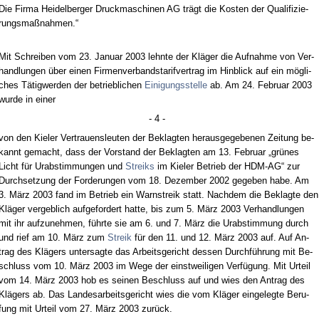
Die Fir­ma Hei­del­ber­ger Druck­ma­schi­nen AG trägt die Kos­ten der Qua­li­fi­zie­
rungs­maßnah­men.“
Mit Schrei­ben vom 23. Ja­nu­ar 2003 lehn­te der Kläger die Auf­nah­me von Ver­
hand­lun­gen über ei­nen Fir­men­ver­bands­ta­rif­ver­trag im Hin­blick auf ein mögli­
ches Tätig­wer­den der be­trieb­li­chen
Ei­ni­gungs­stel­le
ab. Am 24. Fe­bru­ar 2003
wur­de in ei­ner
- 4 -
von den Kie­ler Ver­trau­ens­leu­ten der Be­klag­ten her­aus­ge­ge­be­nen Zei­tung be­
kannt ge­macht, dass der Vor­stand der Be­klag­ten am 13. Fe­bru­ar „grünes
Licht für Ur­ab­stim­mun­gen und
Streiks
im Kie­ler Be­trieb der HDM-AG“ zur
Durch­set­zung der For­de­run­gen vom 18. De­zem­ber 2002 ge­ge­ben ha­be. Am
3. März 2003 fand im Be­trieb ein Warn­streik statt. Nach­dem die Be­klag­te den
Kläger ver­geb­lich auf­ge­for­dert hat­te, bis zum 5. März 2003 Ver­hand­lun­gen
mit ihr auf­zu­neh­men, führ­te sie am 6. und 7. März die Ur­ab­stim­mung durch
und rief am 10. März zum
Streik
für den 11. und 12. März 2003 auf. Auf An­
trag des Klägers un­ter­sag­te das Ar­beits­ge­richt des­sen Durchführung mit Be­
schluss vom 10. März 2003 im We­ge der einst­wei­li­gen Verfügung. Mit Ur­teil
vom 14. März 2003 hob es sei­nen Be­schluss auf und wies den An­trag des
Klägers ab. Das Lan­des­ar­beits­ge­richt wies die vom Kläger ein­ge­leg­te Be­ru­
fung mit Ur­teil vom 27. März 2003 zurück.