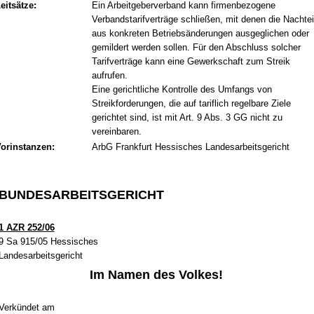
eitsätze:
Ein Arbeitgeberverband kann firmenbezogene
Verbandstarifverträge schließen, mit denen die Nachtei
aus konkreten Betriebsänderungen ausgeglichen oder
gemildert werden sollen. Für den Abschluss solcher
Tarifverträge kann eine Gewerkschaft zum Streik
aufrufen.
Eine gerichtliche Kontrolle des Umfangs von
Streikforderungen, die auf tariflich regelbare Ziele
gerichtet sind, ist mit Art. 9 Abs. 3 GG nicht zu
vereinbaren.
orinstanzen:
ArbG Frankfurt Hessisches Landesarbeitsgericht
BUN­DES­AR­BEITS­GERICHT
1 AZR 252/06
9 Sa 915/05 Hes­si­sches
Lan­des­ar­beits­ge­richt
Im Na­men des Vol­kes!
Verkündet am