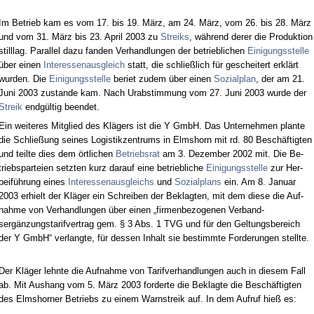
Im Be­trieb kam es vom 17. bis 19. März, am 24. März, vom 26. bis 28. März
und vom 31. März bis 23. April 2003 zu
Streiks
, während de­rer die Pro­duk­ti­on
still­lag. Par­al­lel da­zu fan­den Ver­hand­lun­gen der be­trieb­li­chen
Ei­ni­gungs­stel­le
über ei­nen
In­ter­es­sen­aus­gleich
statt, die schließlich für ge­schei­tert erklärt
wur­den. Die
Ei­ni­gungs­stel­le
be­riet zu­dem über ei­nen
So­zi­al­plan
, der am 21.
Ju­ni 2003 zu­stan­de kam. Nach Ur­ab­stim­mung vom 27. Ju­ni 2003 wur­de der
Streik
endgültig be­en­det.
Ein wei­te­res Mit­glied des Klägers ist die Y GmbH. Das Un­ter­neh­men plan­te
die Sch­ließung sei­nes Lo­gis­tik­zen­trums in Elms­horn mit rd. 80 Beschäftig­ten
und teil­te dies dem ört­li­chen
Be­triebs­rat
am 3. De­zem­ber 2002 mit. Die Be­
triebs­par­tei­en setz­ten kurz dar­auf ei­ne be­trieb­li­che
Ei­ni­gungs­stel­le
zur Her­
beiführung ei­nes
In­ter­es­sen­aus­gleichs
und
So­zi­al­plans
ein. Am 8. Ja­nu­ar
2003 er­hielt der Kläger ein Schrei­ben der Be­klag­ten, mit dem die­se die Auf­
nah­me von Ver­hand­lun­gen über ei­nen „fir­men­be­zo­ge­nen Ver­band­
sergänzungs­ta­rif­ver­trag gem. § 3 Abs. 1 TVG und für den Gel­tungs­be­reich
der Y GmbH“ ver­lang­te, für des­sen In­halt sie be­stimm­te For­de­run­gen stell­te.
Der Kläger lehn­te die Auf­nah­me von Ta­rif­ver­hand­lun­gen auch in die­sem Fall
ab. Mit Aus­hang vom 5. März 2003 for­der­te die Be­klag­te die Beschäftig­ten
des Elms­hor­ner Be­triebs zu ei­nem Warn­streik auf. In dem Auf­ruf hieß es: