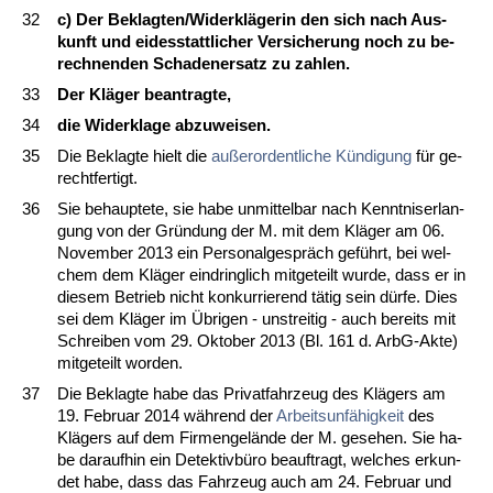
32
c) Der Be­klag­ten/Wi­derkläge­rin den sich nach Aus­
kunft und ei­des­statt­li­cher Ver­si­che­rung noch zu be­
rech­nen­den Scha­den­er­satz zu zah­len.
33
Der Kläger be­an­trag­te,
34
die Wi­der­kla­ge ab­zu­wei­sen.
35
Die Be­klag­te hielt die
außer­or­dent­li­che Kündi­gung
für ge­
recht­fer­tigt.
36
Sie be­haup­te­te, sie ha­be un­mit­tel­bar nach Kennt­nis­er­lan­
gung von der Gründung der M. mit dem Kläger am 06.
No­vem­ber 2013 ein Per­so­nal­gespräch geführt, bei wel­
chem dem Kläger ein­dring­lich mit­ge­teilt wur­de, dass er in
die­sem Be­trieb nicht kon­kur­rie­rend tätig sein dürfe. Dies
sei dem Kläger im Übri­gen - un­strei­tig - auch be­reits mit
Schrei­ben vom 29. Ok­to­ber 2013 (Bl. 161 d. ArbG-Ak­te)
mit­ge­teilt wor­den.
37
Die Be­klag­te ha­be das Pri­vat­fahr­zeug des Klägers am
19. Fe­bru­ar 2014 während der
Ar­beits­unfähig­keit
des
Klägers auf dem Fir­men­gelände der M. ge­se­hen. Sie ha­
be dar­auf­hin ein De­tek­tivbüro be­auf­tragt, wel­ches er­kun­
det ha­be, dass das Fahr­zeug auch am 24. Fe­bru­ar und