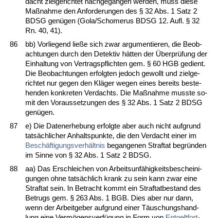
dacht ziel­ge­rich­tet nach­ge­gan­gen wer­den, muss die­se
Maßnah­me den An­for­de­run­gen des § 32 Abs. 1 Satz 2
BDSG genügen (Go­la/Schome­rus BDSG 12. Aufl. § 32
Rn. 40, 41).
86
bb) Vor­lie­gend ließe sich zwar ar­gu­men­tie­ren, die Be­ob­
ach­tun­gen durch den De­tek­tiv hätten der Über­prüfung der
Ein­hal­tung von Ver­trags­pflich­ten gem. § 60 HGB ge­dient.
Die Be­ob­ach­tun­gen er­folg­ten je­doch ge­wollt und ziel­ge­
rich­tet nur ge­gen den Kläger we­gen ei­nes be­reits be­ste­
hen­den kon­kre­ten Ver­dachts. Die Maßnah­me muss­te so­
mit den Vor­aus­set­zun­gen des § 32 Abs. 1 Satz 2 BDSG
genügen.
87
e) Die Da­ten­er­he­bung er­folg­te aber auch nicht auf­grund
tatsäch­li­cher An­halts­punk­te, die den Ver­dacht ei­ner im
Beschäfti­gungs­verhält­nis
be­gan­ge­nen Straf­tat be­gründen
im Sin­ne von § 32 Abs. 1 Satz 2 BDSG.
88
aa) Das Er­schlei­chen von Ar­beits­unfähig­keits­be­schei­ni­
gun­gen oh­ne tatsächlich krank zu sein kann zwar ei­ne
Straf­tat sein. In Be­tracht kommt ein Straf­tat­be­stand des
Be­trugs gem. § 263 Abs. 1 BGB. Dies aber nur dann,
wenn der Ar­beit­ge­ber auf­grund ei­ner Täuschungs­hand­
lung ei­ne Vermögens­verfügung in Form von
Ent­gelt­fort­