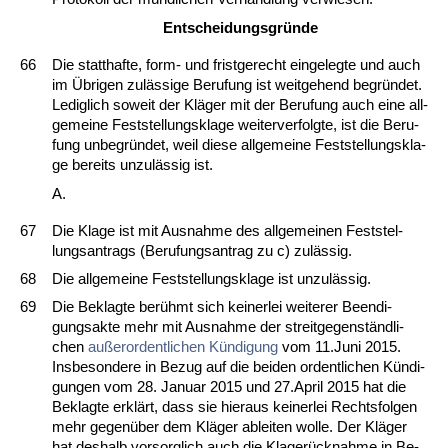
Ent­schei­dungs­gründe
66
Die statt­haf­te, form- und frist­ge­recht ein­ge­leg­te und auch
im Übri­gen zulässi­ge Be­ru­fung ist weit­ge­hend be­gründet.
Le­dig­lich so­weit der Kläger mit der Be­ru­fung auch ei­ne all­
ge­mei­ne Fest­stel­lungs­kla­ge wei­ter­ver­folg­te, ist die Be­ru­
fung un­be­gründet, weil die­se all­ge­mei­ne Fest­stel­lungs­kla­
ge be­reits un­zulässig ist.
A.
67
Die Kla­ge ist mit Aus­nah­me des all­ge­mei­nen Fest­stel­
lungs­an­trags (Be­ru­fungs­an­trag zu c) zulässig.
68
Die all­ge­mei­ne Fest­stel­lungs­kla­ge ist un­zulässig.
69
Die Be­klag­te berühmt sich kei­ner­lei wei­te­rer Be­en­di­
gungs­ak­te mehr mit Aus­nah­me der streit­ge­genständ­li­
chen
außer­or­dent­li­chen Kündi­gung
vom 11.Ju­ni 2015.
Ins­be­son­de­re in Be­zug auf die bei­den or­dent­li­chen Kündi­
gun­gen vom 28. Ja­nu­ar 2015 und 27.April 2015 hat die
Be­klag­te erklärt, dass sie hier­aus kei­ner­lei Rechts­fol­gen
mehr ge­genüber dem Kläger ab­lei­ten wol­le. Der Kläger
hat des­halb vor­sorg­lich auch die Kla­gerück­nah­me in Be­