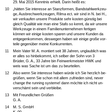
29. Mai 2015 Kennt­nis er­hielt. Dar­in heißt es:
10
„hätten Sie in­ter­es­se an Stanz­for­men, Band­stahl­werk­zeu­
ge, Aus­brech­werk­zeu­gen, Ril­ma ect. wir sind in N. bei H.,
wir ver­kau­fen un­se­re Pro­duk­te sehr kos­ten güns­tig bei
gleich Qua­lität wie man ei­ne Sta­fo so kennt, da wir un­se­re
Werk­zeu­ge in ei­nem Fa­mi­li­en­un­ter­neh­men fer­ti­gen
können wir ei­ni­ge kos­ten spa­ren und un­se­re Kun­den da
ent­ge­gen­kom­men, des­we­gen ha­ben wir ei­ni­ge große vor­
tei­le ge­genüber mei­ne Kon­kur­ren­ten.
11
Mein Va­ter M. A. mon­tiert seit 38 Jah­ren, un­glaub­lich was
er al­les so hin­be­kommt, ich sel­ber der Sohn von 3
Brüder, G. A., 33 Jah­re bin Fein­werk­meis­ter HWK und
weis was Sa­che ist um das zu be­ur­tei­len.
12
Al­so wenn Sie in­ter­es­se ha­ben würde ich Sie herz­lich be­
grüßen, wenn Sie schon mit al­lem zu­frie­den sind, ne­ver
chan­ge the run­ning sys­te­me! dann möch­te ich nicht un­
verschämt sein und ver­blei­be.
13
Mit Freund­li­chen Grüßen
G. A.
14
M. S. GmbH
K. 00