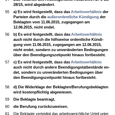
28/15, wird ab­geändert.
55
a) Es wird fest­ge­stellt, dass das
Ar­beits­verhält­nis
der
Par­tei­en durch die
außer­or­dent­li­che Kündi­gung
der
Be­klag­ten vom 11.06.2015, zu­ge­gan­gen am
12.06.2015, nicht en­det.
56
b) Es wird fest­ge­stellt, dass das
Ar­beits­verhält­nis
auch nicht durch die hilfs­wei­se or­dent­li­che Kündi­
gung vom 11.06.2015, zu­ge­gan­gen am 12.06.2015,
nicht en­det, son­dern zu un­veränder­ten Be­din­gun­gen
über den Be­en­di­gungs­zeit­punkt hin­aus fort­be­steht.
57
c) Es wird fest­ge­stellt, dass das
Ar­beits­verhält­nis
auch nicht durch an­de­re Be­en­di­gungs­tat­bestände en­
det, son­dern zu un­veränder­ten Be­din­gun­gen über
den Be­en­di­gungs­zeit­punkt hin­aus fort­be­steht.
58
d) Die Wi­der­kla­ge der Be­klag­ten/Be­ru­fungs­be­klag­ten
wird kos­ten­pflich­tig ab­ge­wie­sen.
59
Die Be­klag­te be­an­tragt,
60
die Be­ru­fung zurück­zu­wei­sen.
61
Die Be­klag­te ver­tei­digt das ar­beits­ge­richt­li­che Ur­teil un­ter