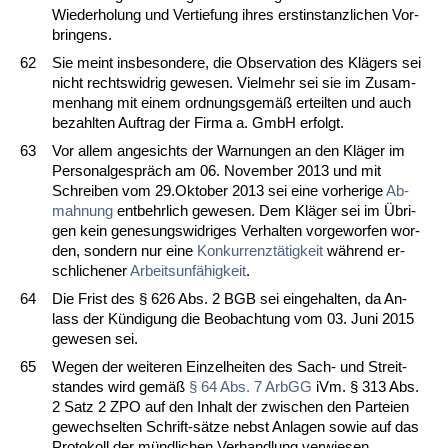
Wie­der­ho­lung und Ver­tie­fung ih­res erst­in­stanz­li­chen Vor­
brin­gens.
62
Sie meint ins­be­son­de­re, die Ob­ser­va­ti­on des Klägers sei
nicht rechts­wid­rig ge­we­sen. Viel­mehr sei sie im Zu­sam­
men­hang mit ei­nem ord­nungs­gemäß er­teil­ten und auch
be­zahl­ten Auf­trag der Fir­ma a. GmbH er­folgt.
63
Vor al­lem an­ge­sichts der War­nun­gen an den Kläger im
Per­so­nal­gespräch am 06. No­vem­ber 2013 und mit
Schrei­ben vom 29.Ok­to­ber 2013 sei ei­ne vor­he­ri­ge
Ab­
mah­nung
ent­behr­lich ge­we­sen. Dem Kläger sei im Übri­
gen kein ge­ne­sungs­wid­ri­ges Ver­hal­ten vor­ge­wor­fen wor­
den, son­dern nur ei­ne
Kon­kur­renztätig­keit
während er­
schli­che­ner
Ar­beits­unfähig­keit
.
64
Die Frist des § 626 Abs. 2 BGB sei ein­ge­hal­ten, da An­
lass der Kündi­gung die Be­ob­ach­tung vom 03. Ju­ni 2015
ge­we­sen sei.
65
We­gen der wei­te­ren Ein­zel­hei­ten des Sach- und Streit­
stan­des wird gemäß
§ 64 Abs. 7 ArbGG
iVm. § 313 Abs.
2 Satz 2 ZPO auf den In­halt der zwi­schen den Par­tei­en
ge­wech­sel­ten Schrift-sätze nebst An­la­gen so­wie auf das
Pro­to­koll der münd­li­chen Ver­hand­lung ver­wie­sen.