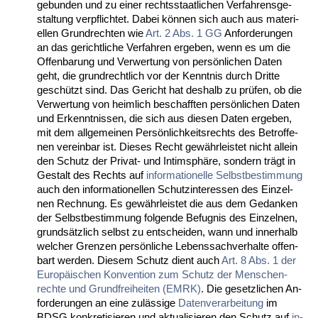
ge­bun­den und zu ei­ner rechts­staat­li­chen Ver­fah­rens­ge­
stal­tung ver­pflich­tet. Da­bei können sich auch aus ma­te­ri­
el­len Grund­rech­ten wie
Art. 2 Abs. 1 GG
An­for­de­run­gen
an das ge­richt­li­che Ver­fah­ren er­ge­ben, wenn es um die
Of­fen­ba­rung und Ver­wer­tung von persönli­chen Da­ten
geht, die grund­recht­lich vor der Kennt­nis durch Drit­te
geschützt sind. Das Ge­richt hat des­halb zu prüfen, ob die
Ver­wer­tung von heim­lich be­schaff­ten persönli­chen Da­ten
und Er­kennt­nis­sen, die sich aus die­sen Da­ten er­ge­ben,
mit dem all­ge­mei­nen Persönlich­keits­rechts des Be­trof­fe­
nen ver­ein­bar ist. Die­ses Recht gewähr­leis­tet nicht al­lein
den Schutz der Pri­vat- und In­tim­sphäre, son­dern trägt in
Ge­stalt des Rechts auf
in­for­ma­tio­nel­le Selbst­be­stim­mung
auch den in­for­ma­tio­nel­len Schutz­in­ter­es­sen des Ein­zel­
nen Rech­nung. Es gewähr­leis­tet die aus dem Ge­dan­ken
der Selbst­be­stim­mung fol­gen­de Be­fug­nis des Ein­zel­nen,
grundsätz­lich selbst zu ent­schei­den, wann und in­ner­halb
wel­cher Gren­zen persönli­che Le­bens­sach­ver­hal­te of­fen­
bart wer­den. Die­sem Schutz dient auch
Art. 8 Abs. 1 der
Eu­ropäischen Kon­ven­ti­on zum Schutz der Men­schen­
rech­te und Grund­frei­hei­ten (EM­RK)
. Die ge­setz­li­chen An­
for­de­run­gen an ei­ne zulässi­ge
Da­ten­ver­ar­bei­tung
im
BDSG kon­kre­ti­sie­ren und ak­tua­li­sie­ren den Schutz auf
in­