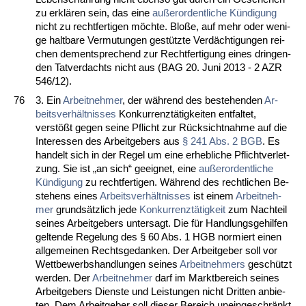
zu erklären sein, das ei­ne
außer­or­dent­li­che Kündi­gung
nicht zu recht­fer­ti­gen möch­te. Bloße, auf mehr oder we­ni­
ge halt­ba­re Ver­mu­tun­gen gestütz­te Verdäch­ti­gun­gen rei­
chen dem­ent­spre­chend zur Recht­fer­ti­gung ei­nes drin­gen­
den Tat­ver­dachts nicht aus (BAG 20. Ju­ni 2013 - 2 AZR
546/12).
76
3. Ein
Ar­beit­neh­mer
, der während des be­ste­hen­den
Ar­
beits­verhält­nis­ses
Kon­kur­renztätig­kei­ten ent­fal­tet,
verstößt ge­gen sei­ne Pflicht zur Rück­sicht­nah­me auf die
In­ter­es­sen des Ar­beit­ge­bers aus
§ 241 Abs. 2 BGB
. Es
han­delt sich in der Re­gel um ei­ne er­heb­li­che Pflicht­ver­let­
zung. Sie ist „an sich“ ge­eig­net, ei­ne
außer­or­dent­li­che
Kündi­gung
zu recht­fer­ti­gen. Während des recht­li­chen Be­
ste­hens ei­nes
Ar­beits­verhält­nis­ses
ist ei­nem
Ar­beit­neh­
mer
grundsätz­lich je­de
Kon­kur­renztätig­keit
zum Nach­teil
sei­nes Ar­beit­ge­bers un­ter­sagt. Die für Hand­lungs­ge­hil­fen
gel­ten­de Re­ge­lung des § 60 Abs. 1 HGB nor­miert ei­nen
all­ge­mei­nen Rechts­ge­dan­ken. Der Ar­beit­ge­ber soll vor
Wett­be­werbs­hand­lun­gen sei­nes
Ar­beit­neh­mers
geschützt
wer­den. Der
Ar­beit­neh­mer
darf im Markt­be­reich sei­nes
Ar­beit­ge­bers Diens­te und Leis­tun­gen nicht Drit­ten an­bie­
ten. Dem Ar­beit­ge­ber soll die­ser Be­reich un­ein­ge­schränkt