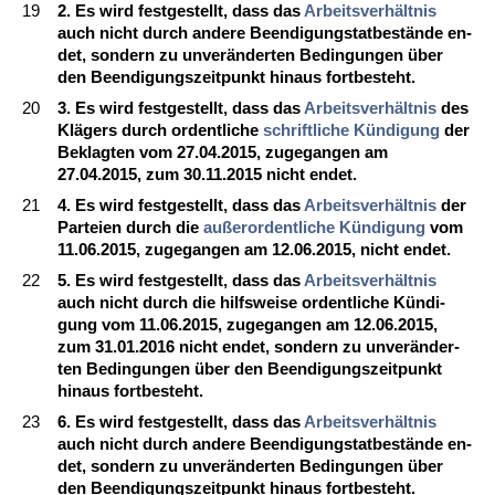
19
2. Es wird fest­ge­stellt, dass das
Ar­beits­verhält­nis
auch nicht durch an­de­re Be­en­di­gungs­tat­bestände en­
det, son­dern zu un­veränder­ten Be­din­gun­gen über
den Be­en­di­gungs­zeit­punkt hin­aus fort­be­steht.
20
3. Es wird fest­ge­stellt, dass das
Ar­beits­verhält­nis
des
Klägers durch or­dent­li­che
schrift­li­che Kündi­gung
der
Be­klag­ten vom 27.04.2015, zu­ge­gan­gen am
27.04.2015, zum 30.11.2015 nicht en­det.
21
4. Es wird fest­ge­stellt, dass das
Ar­beits­verhält­nis
der
Par­tei­en durch die
außer­or­dent­li­che Kündi­gung
vom
11.06.2015, zu­ge­gan­gen am 12.06.2015, nicht en­det.
22
5. Es wird fest­ge­stellt, dass das
Ar­beits­verhält­nis
auch nicht durch die hilfs­wei­se or­dent­li­che Kündi­
gung vom 11.06.2015, zu­ge­gan­gen am 12.06.2015,
zum 31.01.2016 nicht en­det, son­dern zu un­veränder­
ten Be­din­gun­gen über den Be­en­di­gungs­zeit­punkt
hin­aus fort­be­steht.
23
6. Es wird fest­ge­stellt, dass das
Ar­beits­verhält­nis
auch nicht durch an­de­re Be­en­di­gungs­tat­bestände en­
det, son­dern zu un­veränder­ten Be­din­gun­gen über
den Be­en­di­gungs­zeit­punkt hin­aus fort­be­steht.