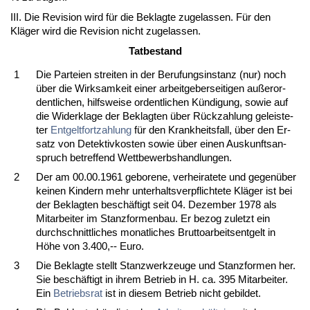
III. Die Re­vi­si­on wird für die Be­klag­te zu­ge­las­sen. Für den
Kläger wird die Re­vi­si­on nicht zu­ge­las­sen.
Tat­be­stand
1
Die Par­tei­en strei­ten in der Be­ru­fungs­in­stanz (nur) noch
über die Wirk­sam­keit ei­ner ar­beit­ge­ber­sei­ti­gen außer­or­
dent­li­chen, hilfs­wei­se or­dent­li­chen Kündi­gung, so­wie auf
die Wi­der­kla­ge der Be­klag­ten über Rück­zah­lung ge­leis­te­
ter
Ent­gelt­fort­zah­lung
für den Krank­heits­fall, über den Er­
satz von De­tek­tiv­kos­ten so­wie über ei­nen Aus­kunfts­an­
spruch be­tref­fend Wett­be­werbs­hand­lun­gen.
2
Der am 00.00.1961 ge­bo­re­ne, ver­hei­ra­te­te und ge­genüber
kei­nen Kin­dern mehr un­ter­halts­ver­pflich­te­te Kläger ist bei
der Be­klag­ten beschäftigt seit 04. De­zem­ber 1978 als
Mit­ar­bei­ter im Stanz­for­men­bau. Er be­zog zu­letzt ein
durch­schnitt­li­ches mo­nat­li­ches Brut­to­ar­beits­ent­gelt in
Höhe von 3.400,-- Eu­ro.
3
Die Be­klag­te stellt Stanz­werk­zeu­ge und Stanz­for­men her.
Sie beschäftigt in ih­rem Be­trieb in H. ca. 395 Mit­ar­bei­ter.
Ein
Be­triebs­rat
ist in die­sem Be­trieb nicht ge­bil­det.