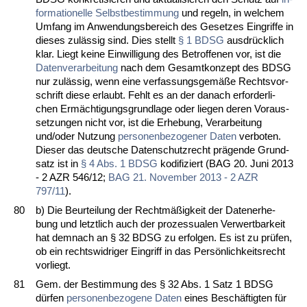
for­ma­tio­nel­le Selbst­be­stim­mung
und re­geln, in wel­chem
Um­fang im An­wen­dungs­be­reich des Ge­set­zes Ein­grif­fe in
die­ses zulässig sind. Dies stellt
§ 1 BDSG
aus­drück­lich
klar. Liegt kei­ne Ein­wil­li­gung des Be­trof­fe­nen vor, ist die
Da­ten­ver­ar­bei­tung
nach dem Ge­samt­kon­zept des BDSG
nur zulässig, wenn ei­ne ver­fas­sungs­gemäße Rechts­vor­
schrift die­se er­laubt. Fehlt es an der da­nach er­for­der­li­
chen Ermäch­ti­gungs­grund­la­ge oder lie­gen de­ren Vor­aus­
set­zun­gen nicht vor, ist die Er­he­bung, Ver­ar­bei­tung
und/oder Nut­zung
per­so­nen­be­zo­ge­ner Da­ten
ver­bo­ten.
Die­ser das deut­sche Da­ten­schutz­recht prägen­de Grund­
satz ist in
§ 4 Abs. 1 BDSG
ko­di­fi­ziert (BAG 20. Ju­ni 2013
- 2 AZR 546/12;
BAG 21. No­vem­ber 2013 - 2 AZR
797/11
).
80
b) Die Be­ur­tei­lung der Rechtmäßig­keit der Da­ten­er­he­
bung und letzt­lich auch der pro­zes­sua­len Ver­wert­bar­keit
hat dem­nach an § 32 BDSG zu er­fol­gen. Es ist zu prüfen,
ob ein rechts­wid­ri­ger Ein­griff in das Persönlich­keits­recht
vor­liegt.
81
Gem. der Be­stim­mung des § 32 Abs. 1 Satz 1 BDSG
dürfen
per­so­nen­be­zo­ge­ne Da­ten
ei­nes Beschäftig­ten für