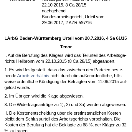
22.10.2015, 8 Ca 28/15
nachgehend:
Bundesarbeitsgericht, Urteil vom
29.06.2017, 2 AZR 597/16
LArbG Ba­den-Würt­tem­berg Ur­teil vom 20.7.2016, 4 Sa 61/15
Te­nor
I. Auf die Be­ru­fung des Klägers wird das Teil­ur­teil des Ar­beits­ge­
richts Heil­bronn vom 22.10.2015 (8 Ca 28/15) ab­geändert.
1. Es wird fest­ge­stellt, dass das zwi­schen den Par­tei­en be­ste­
hen­de
Ar­beits­verhält­nis
nicht durch die außer­or­dent­li­che, hilfs­
wei­se or­dent­li­che Kündi­gung der Be­klag­ten vom 11.06.2015 auf­
gelöst wur­de.
2. Im Übri­gen wird die Kla­ge ab­ge­wie­sen.
3. Die Wi­der­kla­ge­anträge zu 1), 2) und 3a) wer­den ab­ge­wie­sen.
II. Die Kos­ten­ent­schei­dung über die erst­in­stanz­li­chen Kos­ten
bleibt dem Schlus­s­ur­teil des Ar­beits­ge­richts vor­be­hal­ten. Die
Kos­ten der Be­ru­fung hat die Be­klag­te zu 68 %, der Kläger zu 32
% zu tra­gen.