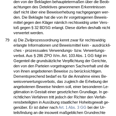
den von der Be­klag­ten be­haup­te­ter­maßen über die Be­ob­
ach­tun­gen des De­tek­ti­ves ge­won­ne­nen Er­kennt­nis­sen
darf nicht über ei­ne Be­weis­er­he­bung nach­ge­gan­gen wer­
den. Die Be­klag­te hat die von ihr vor­ge­tra­ge­nen Be­weis­
mit­tel ge­gen den Kläger nämlich rechts­wid­rig un­ter Ver­s­
toß ge­gen § 32 BDSG er­langt. Die­se dürfen des­halb nicht
ver­wer­tet wer­den.
79
a) Die Zi­vil­pro­zess­ord­nung kennt zwar für rechts­wid­rig
er­lang­te In­for­ma­tio­nen und Be­weis­mit­tel kein - aus­drück­li­
ches - pro­zes­sua­les Ver­wen­dungs- bzw. Ver­wer­tungs­
ver­bot. Aus § 286 ZPO iVm. Art. 103 Abs. 1 GG folgt im
Ge­gen­teil die grundsätz­li­che Ver­pflich­tung der Ge­rich­te,
den von den Par­tei­en vor­ge­tra­ge­nen Sach­ver­halt und die
von ih­nen an­ge­bo­te­nen Be­wei­se zu berück­sich­ti­gen.
Dem­ent­spre­chend be­darf es für die An­nah­me ei­nes Be­
weis­ver­wer­tungs­ver­bots, das zu­gleich die Er­he­bung der
an­ge­bo­te­nen Be­wei­se hin­dern soll, ei­ner be­son­de­ren Le­
gi­ti­ma­ti­on in Ge­stalt ei­ner ge­setz­li­chen Grund­la­ge. In ge­
richt­li­chen Ver­fah­ren tritt je­doch der Rich­ter den Ver­fah­
rens­be­tei­lig­ten in Ausübung staat­li­cher Ho­heits­ge­walt ge­
genüber. Er ist da­her nach
Art. 1 Abs. 3 GG
bei der Ur­
teils­fin­dung an die in­so­weit maßgeb­li­chen Grund­rech­te