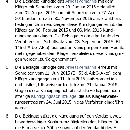
4
Die Be­klag­te kündig­te das
Ar­beits­verhält­nis
mit dem
Kläger mit Schrei­ben vom 28. Ja­nu­ar 2015 or­dent­lich
zum 31. Au­gust 2015 und mit Schrei­ben vom 27. April
2015 or­dent­lich zum 30. No­vem­ber 2015 aus krank­heits­
be­ding­ten Gründen. Ge­gen die­se Kündi­gun­gen er­hob der
Kläger am 06. Fe­bru­ar 2015 und 06. Mai 2015 Kündi­
gungs­schutz­kla­gen. Die Be­klag­te erklärte im Lau­fe des
Ver­fah­rens mit Schrift­satz vom 03. Sep­tem­ber 2015 (Bl.
145 d. ArbG-Ak­te), aus die­sen Kündi­gun­gen kei­ne Rech­te
mehr ge­genüber dem Kläger her­zu­lei­ten, die­se Kündi­gun­
gen wer­den „zurück­ge­nom­men“.
5
Die Be­klag­te kündig­te das
Ar­beits­verhält­nis
er­neut mit
Schrei­ben vom 11. Ju­ni 2015 (Bl. 53 d. ArbG-Ak­te), dem
Kläger zu­ge­gan­gen am 11. Ju­ni 2015, außer­or­dent­lich
und frist­los, hilfs­wei­se or­dent­lich zum 31. Ja­nu­ar 2016.
Ge­gen die­se Kündi­gung rich­tet sich die vor­lie­gend noch
strei­ti­ge
Kündi­gungs­schutz­kla­ge
, die als Kla­ge­er­wei­te­
rungs­an­trag am 24. Ju­ni 2015 in das Ver­fah­ren ein­geführt
wur­de.
6
Die Be­klag­te stützt die Kündi­gung auf den Ver­dacht wett­
be­werbs­wid­ri­ger Kon­kur­renztätig­kei­ten des Klägers für
die Fir­ma sei­ner Söhne so­wie auf den Ver­dacht des Er­