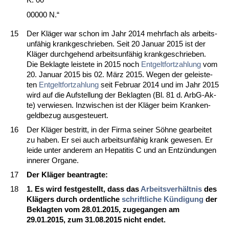
00000 N.“
15
Der Kläger war schon im Jahr 2014 mehr­fach als ar­beits­
unfähig krank­ge­schrie­ben. Seit 20 Ja­nu­ar 2015 ist der
Kläger durch­ge­hend ar­beits­unfähig krank­ge­schrie­ben.
Die Be­klag­te leis­te­te in 2015 noch
Ent­gelt­fort­zah­lung
vom
20. Ja­nu­ar 2015 bis 02. März 2015. We­gen der ge­leis­te­
ten
Ent­gelt­fort­zah­lung
seit Fe­bru­ar 2014 und im Jahr 2015
wird auf die Auf­stel­lung der Be­klag­ten (Bl. 81 d. ArbG-Ak­
te) ver­wie­sen. In­zwi­schen ist der Kläger beim Kran­ken­
geld­be­zug aus­ge­steu­ert.
16
Der Kläger be­stritt, in der Fir­ma sei­ner Söhne ge­ar­bei­tet
zu ha­ben. Er sei auch ar­beits­unfähig krank ge­we­sen. Er
lei­de un­ter an­de­rem an He­pa­ti­tis C und an Entzündun­gen
in­ne­rer Or­ga­ne.
17
Der Kläger be­an­trag­te:
18
1. Es wird fest­ge­stellt, dass das
Ar­beits­verhält­nis
des
Klägers durch or­dent­li­che
schrift­li­che Kündi­gung
der
Be­klag­ten vom 28.01.2015, zu­ge­gan­gen am
29.01.2015, zum 31.08.2015 nicht en­det.