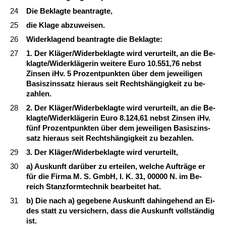
24
Die Be­klag­te be­an­trag­te,
25
die Kla­ge ab­zu­wei­sen.
26
Wi­der­kla­gend be­an­trag­te die Be­klag­te:
27
1. Der Kläger/Wi­der­be­klag­te wird ver­ur­teilt, an die Be­
klag­te/Wi­derkläge­rin wei­te­re Eu­ro 10.551,76 nebst
Zin­sen iHv. 5 Pro­zent­punk­ten über dem je­wei­li­gen
Ba­sis­zins­satz hier­aus seit Rechtshängig­keit zu be­
zah­len.
28
2. Der Kläger/Wi­der­be­klag­te wird ver­ur­teilt, an die Be­
klag­te/Wi­derkläge­rin Eu­ro 8.124,61 nebst Zin­sen iHv.
fünf Pro­zent­punk­ten über dem je­wei­li­gen Ba­sis­zins­
satz hier­aus seit Rechtshängig­keit zu be­zah­len.
29
3. Der Kläger/Wi­der­be­klag­te wird ver­ur­teilt,
30
a) Aus­kunft darüber zu er­tei­len, wel­che Auf­träge er
für die Fir­ma M. S. GmbH, I. K. 31, 00000 N. im Be­
reich Stanz­form­tech­nik be­ar­bei­tet hat.
31
b) Die nach a) ge­ge­be­ne Aus­kunft da­hin­ge­hend an Ei­
des statt zu ver­si­chern, dass die Aus­kunft vollständig
ist.