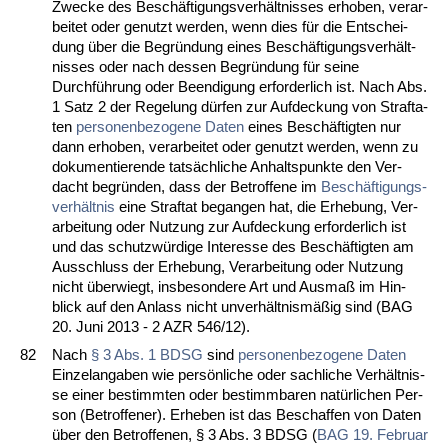
Zwe­cke des Beschäfti­gungs­verhält­nis­ses er­ho­ben, ver­ar­
bei­tet oder ge­nutzt wer­den, wenn dies für die Ent­schei­
dung über die Be­gründung ei­nes Beschäfti­gungs­verhält­
nis­ses oder nach des­sen Be­gründung für sei­ne
Durchführung oder Be­en­di­gung er­for­der­lich ist. Nach Abs.
1 Satz 2 der Re­ge­lung dürfen zur Auf­de­ckung von Straf­ta­
ten
per­so­nen­be­zo­ge­ne Da­ten
ei­nes Beschäftig­ten nur
dann er­ho­ben, ver­ar­bei­tet oder ge­nutzt wer­den, wenn zu
do­ku­men­tie­ren­de tatsächli­che An­halts­punk­te den Ver­
dacht be­gründen, dass der Be­trof­fe­ne im
Beschäfti­gungs­
verhält­nis
ei­ne Straf­tat be­gan­gen hat, die Er­he­bung, Ver­
ar­bei­tung oder Nut­zung zur Auf­de­ckung er­for­der­lich ist
und das schutzwürdi­ge In­ter­es­se des Beschäftig­ten am
Aus­schluss der Er­he­bung, Ver­ar­bei­tung oder Nut­zung
nicht über­wiegt, ins­be­son­de­re Art und Aus­maß im Hin­
blick auf den An­lass nicht un­verhält­nismäßig sind (BAG
20. Ju­ni 2013 - 2 AZR 546/12).
82
Nach
§ 3 Abs. 1 BDSG
sind
per­so­nen­be­zo­ge­ne Da­ten
Ein­zel­an­ga­ben wie persönli­che oder sach­li­che Verhält­nis­
se ei­ner be­stimm­ten oder be­stimm­ba­ren natürli­chen Per­
son (Be­trof­fe­ner). Er­he­ben ist das Be­schaf­fen von Da­ten
über den Be­trof­fe­nen, § 3 Abs. 3 BDSG (
BAG 19. Fe­bru­ar