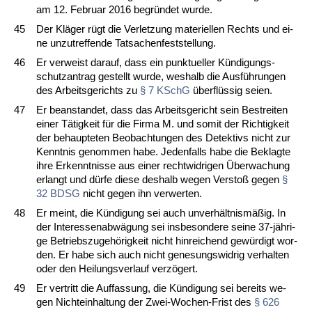
am 12. Fe­bru­ar 2016 be­gründet wur­de.
45
Der Kläger rügt die Ver­let­zung ma­te­ri­el­len Rechts und ei­
ne un­zu­tref­fen­de Tat­sa­chen­fest­stel­lung.
46
Er ver­weist dar­auf, dass ein punk­tu­el­ler Kündi­gungs­
schutz­an­trag ge­stellt wur­de, wes­halb die Ausführun­gen
des Ar­beits­ge­richts zu
§ 7 KSchG
überflüssig sei­en.
47
Er be­an­stan­det, dass das Ar­beits­ge­richt sein Be­strei­ten
ei­ner Tätig­keit für die Fir­ma M. und so­mit der Rich­tig­keit
der be­haup­te­ten Be­ob­ach­tun­gen des De­tek­tivs nicht zur
Kennt­nis ge­nom­men ha­be. Je­den­falls ha­be die Be­klag­te
ih­re Er­kennt­nis­se aus ei­ner recht­wid­ri­gen Über­wa­chung
er­langt und dürfe die­se des­halb we­gen Ver­s­toß ge­gen
§
32 BDSG
nicht ge­gen ihn ver­wer­ten.
48
Er meint, die Kündi­gung sei auch un­verhält­nismäßig. In
der In­ter­es­sen­abwägung sei ins­be­son­de­re sei­ne 37-jähri­
ge Be­triebs­zu­gehörig­keit nicht hin­rei­chend gewürdigt wor­
den. Er ha­be sich auch nicht ge­ne­sungs­wid­rig ver­hal­ten
oder den Hei­lungs­ver­lauf verzögert.
49
Er ver­tritt die Auf­fas­sung, die Kündi­gung sei be­reits we­
gen Nicht­ein­hal­tung der Zwei-Wo­chen-Frist des
§ 626