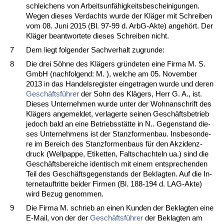
schlei­chens von Ar­beits­unfähig­keits­be­schei­ni­gun­gen.
We­gen die­ses Ver­dachts wur­de der Kläger mit Schrei­ben
vom 08. Ju­ni 2015 (Bl. 97-99 d. ArbG-Ak­te) an­gehört. Der
Kläger be­ant­wor­te­te die­ses Schrei­ben nicht.
7
Dem liegt fol­gen­der Sach­ver­halt zu­grun­de:
8
Die drei Söhne des Klägers gründe­ten ei­ne Fir­ma M. S.
GmbH (nach­fol­gend: M. ), wel­che am 05. No­vem­ber
2013 in das Han­dels­re­gis­ter ein­ge­tra­gen wur­de und de­ren
Geschäftsführer
der Sohn des Klägers, Herr G. A., ist.
Die­ses Un­ter­neh­men wur­de un­ter der Wohn­an­schrift des
Klägers an­ge­mel­det, ver­la­ger­te sei­nen Geschäfts­be­trieb
je­doch bald an ei­ne Be­triebsstätte in N.. Ge­gen­stand die­
ses Un­ter­neh­mens ist der Stanz­for­men­bau. Ins­be­son­de­
re im Be­reich des Stanz­for­men­baus für den Ak­zi­denz­
druck (Well­pap­pe, Eti­ket­ten, Falt­schach­teln ua.) sind die
Geschäfts­be­rei­che iden­tisch mit ei­nem ent­spre­chen­den
Teil des Geschäfts­ge­gen­stands der Be­klag­ten. Auf die In­
ter­net­auf­trit­te bei­der Fir­men (Bl. 188-194 d. LAG-Ak­te)
wird Be­zug ge­nom­men.
9
Die Fir­ma M. schrieb an ei­nen Kun­den der Be­klag­ten ei­ne
E-Mail, von der der
Geschäftsführer
der Be­klag­ten am