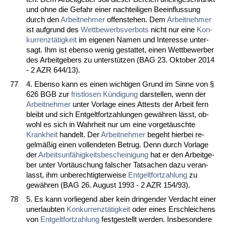
und oh­ne die Ge­fahr ei­ner nach­tei­li­gen Be­ein­flus­sung
durch den
Ar­beit­neh­mer
of­fen­ste­hen. Dem
Ar­beit­neh­mer
ist auf­grund des
Wett­be­werbs­ver­bots
nicht nur ei­ne
Kon­
kur­renztätig­keit
im ei­ge­nen Na­men und In­ter­es­se un­ter­
sagt. Ihm ist eben­so we­nig ge­stat­tet, ei­nen Wett­be­wer­ber
des Ar­beit­ge­bers zu un­terstützen (BAG 23. Ok­to­ber 2014
- 2 AZR 644/13).
77
4. Eben­so kann es ei­nen wich­ti­gen Grund im Sin­ne von §
626 BGB zur
frist­lo­sen Kündi­gung
dar­stel­len, wenn der
Ar­beit­neh­mer
un­ter Vor­la­ge ei­nes At­tests der Ar­beit fern
bleibt und sich Ent­gelt­fort­zah­lun­gen gewähren lässt, ob­
wohl es sich in Wahr­heit nur um ei­ne vor­getäusch­te
Krank­heit
han­delt. Der
Ar­beit­neh­mer
be­geht hier­bei re­
gelmäßig ei­nen voll­ende­ten Be­trug. Denn durch Vor­la­ge
der
Ar­beits­unfähig­keits­be­schei­ni­gung
hat er den Ar­beit­ge­
ber un­ter Vortäuschung fal­scher Tat­sa­chen da­zu ver­an­
lasst, ihm un­be­rech­tig­ter­wei­se
Ent­gelt­fort­zah­lung
zu
gewähren (BAG 26. Au­gust 1993 - 2 AZR 154/93).
78
5. Es kann vor­lie­gend aber kein drin­gen­der Ver­dacht ei­ner
un­er­laub­ten
Kon­kur­renztätig­keit
oder ei­nes Er­schlei­chens
von
Ent­gelt­fort­zah­lung
fest­ge­stellt wer­den. Ins­be­son­de­re