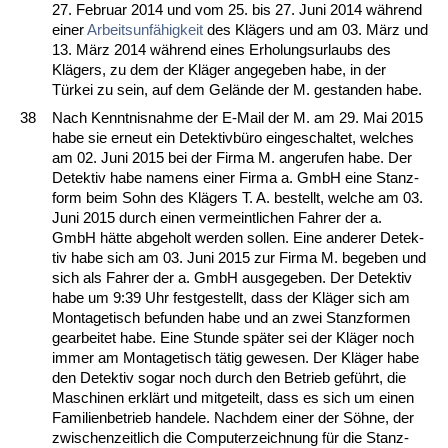
27. Fe­bru­ar 2014 und vom 25. bis 27. Ju­ni 2014 während
ei­ner
Ar­beits­unfähig­keit
des Klägers und am 03. März und
13. März 2014 während ei­nes Er­ho­lungs­ur­laubs des
Klägers, zu dem der Kläger an­ge­ge­ben ha­be, in der
Türkei zu sein, auf dem Gelände der M. ge­stan­den ha­be.
38
Nach Kennt­nis­nah­me der E-Mail der M. am 29. Mai 2015
ha­be sie er­neut ein De­tek­tivbüro ein­ge­schal­tet, wel­ches
am 02. Ju­ni 2015 bei der Fir­ma M. an­ge­ru­fen ha­be. Der
De­tek­tiv ha­be na­mens ei­ner Fir­ma a. GmbH ei­ne Stanz­
form beim Sohn des Klägers T. A. be­stellt, wel­che am 03.
Ju­ni 2015 durch ei­nen ver­meint­li­chen Fah­rer der a.
GmbH hätte ab­ge­holt wer­den sol­len. Ei­ne an­de­rer De­tek­
tiv ha­be sich am 03. Ju­ni 2015 zur Fir­ma M. be­ge­ben und
sich als Fah­rer der a. GmbH aus­ge­ge­ben. Der De­tek­tiv
ha­be um 9:39 Uhr fest­ge­stellt, dass der Kläger sich am
Mon­ta­ge­tisch be­fun­den ha­be und an zwei Stanz­for­men
ge­ar­bei­tet ha­be. Ei­ne St­un­de später sei der Kläger noch
im­mer am Mon­ta­ge­tisch tätig ge­we­sen. Der Kläger ha­be
den De­tek­tiv so­gar noch durch den Be­trieb geführt, die
Ma­schi­nen erklärt und mit­ge­teilt, dass es sich um ei­nen
Fa­mi­li­en­be­trieb han­de­le. Nach­dem ei­ner der Söhne, der
zwi­schen­zeit­lich die Com­pu­ter­zeich­nung für die Stanz­