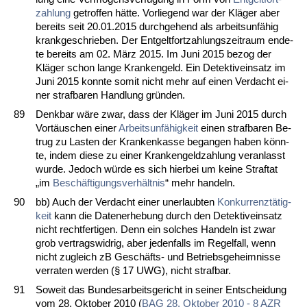
zah­lung
ge­trof­fen hätte. Vor­lie­gend war der Kläger aber
be­reits seit 20.01.2015 durch­ge­hend als ar­beits­unfähig
krank­ge­schrie­ben. Der Ent­gelt­fort­zah­lungs­zeit­raum en­de­
te be­reits am 02. März 2015. Im Ju­ni 2015 be­zog der
Kläger schon lan­ge Kran­ken­geld. Ein De­tek­tiv­ein­satz im
Ju­ni 2015 konn­te so­mit nicht mehr auf ei­nen Ver­dacht ei­
ner straf­ba­ren Hand­lung gründen.
89
Denk­bar wäre zwar, dass der Kläger im Ju­ni 2015 durch
Vortäuschen ei­ner
Ar­beits­unfähig­keit
ei­nen straf­ba­ren Be­
trug zu Las­ten der Kran­ken­kas­se be­gan­gen ha­ben könn­
te, in­dem die­se zu ei­ner Kran­ken­geld­zah­lung ver­an­lasst
wur­de. Je­doch würde es sich hier­bei um kei­ne Straf­tat
„im
Beschäfti­gungs­verhält­nis
“ mehr han­deln.
90
bb) Auch der Ver­dacht ei­ner un­er­laub­ten
Kon­kur­renztätig­
keit
kann die Da­ten­er­he­bung durch den De­tek­tiv­ein­satz
nicht recht­fer­ti­gen. Denn ein sol­ches Han­deln ist zwar
grob ver­trags­wid­rig, aber je­den­falls im Re­gel­fall, wenn
nicht zu­gleich zB Geschäfts- und Be­triebs­ge­heim­nis­se
ver­ra­ten wer­den (§ 17 UWG), nicht straf­bar.
91
So­weit das Bun­des­ar­beits­ge­richt in sei­ner Ent­schei­dung
vom 28. Ok­to­ber 2010 (
BAG 28. Ok­to­ber 2010 - 8 AZR