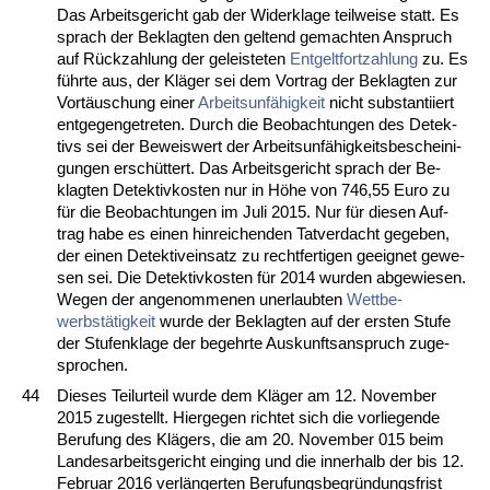
Das Ar­beits­ge­richt gab der Wi­der­kla­ge teil­wei­se statt. Es
sprach der Be­klag­ten den gel­tend ge­mach­ten An­spruch
auf Rück­zah­lung der ge­leis­te­ten
Ent­gelt­fort­zah­lung
zu. Es
führ­te aus, der Kläger sei dem Vor­trag der Be­klag­ten zur
Vortäuschung ei­ner
Ar­beits­unfähig­keit
nicht sub­stan­ti­iert
ent­ge­gen­ge­tre­ten. Durch die Be­ob­ach­tun­gen des De­tek­
tivs sei der Be­weis­wert der Ar­beits­unfähig­keits­be­schei­ni­
gun­gen erschüttert. Das Ar­beits­ge­richt sprach der Be­
klag­ten De­tek­tiv­kos­ten nur in Höhe von 746,55 Eu­ro zu
für die Be­ob­ach­tun­gen im Ju­li 2015. Nur für die­sen Auf­
trag ha­be es ei­nen hin­rei­chen­den Tat­ver­dacht ge­ge­ben,
der ei­nen De­tek­tiv­ein­satz zu recht­fer­ti­gen ge­eig­net ge­we­
sen sei. Die De­tek­tiv­kos­ten für 2014 wur­den ab­ge­wie­sen.
We­gen der an­ge­nom­me­nen un­er­laub­ten
Wett­be­
werbstätig­keit
wur­de der Be­klag­ten auf der ers­ten Stu­fe
der Stu­fen­kla­ge der be­gehr­te Aus­kunfts­an­spruch zu­ge­
spro­chen.
44
Die­ses Teil­ur­teil wur­de dem Kläger am 12. No­vem­ber
2015 zu­ge­stellt. Hier­ge­gen rich­tet sich die vor­lie­gen­de
Be­ru­fung des Klägers, die am 20. No­vem­ber 015 beim
Lan­des­ar­beits­ge­richt ein­ging und die in­ner­halb der bis 12.
Fe­bru­ar 2016 verlänger­ten Be­ru­fungs­be­gründungs­frist