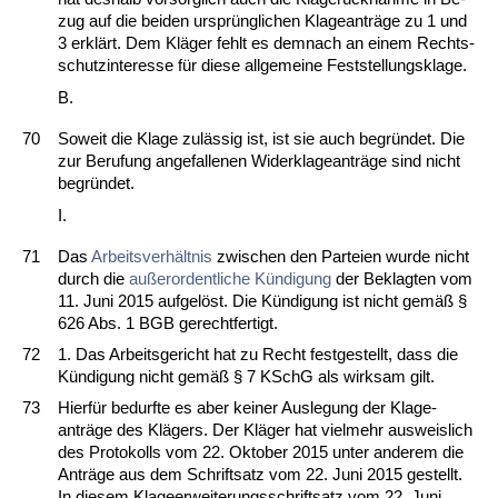
zug auf die bei­den ursprüng­li­chen Kla­ge­anträge zu 1 und
3 erklärt. Dem Kläger fehlt es dem­nach an ei­nem Rechts­
schutz­in­ter­es­se für die­se all­ge­mei­ne Fest­stel­lungs­kla­ge.
B.
70
So­weit die Kla­ge zulässig ist, ist sie auch be­gründet. Die
zur Be­ru­fung an­ge­fal­le­nen Wi­der­kla­ge­anträge sind nicht
be­gründet.
I.
71
Das
Ar­beits­verhält­nis
zwi­schen den Par­tei­en wur­de nicht
durch die
außer­or­dent­li­che Kündi­gung
der Be­klag­ten vom
11. Ju­ni 2015 auf­gelöst. Die Kündi­gung ist nicht gemäß §
626 Abs. 1 BGB ge­recht­fer­tigt.
72
1. Das Ar­beits­ge­richt hat zu Recht fest­ge­stellt, dass die
Kündi­gung nicht gemäß § 7 KSchG als wirk­sam gilt.
73
Hierfür be­durf­te es aber kei­ner Aus­le­gung der Kla­ge­
anträge des Klägers. Der Kläger hat viel­mehr aus­weis­lich
des Pro­to­kolls vom 22. Ok­to­ber 2015 un­ter an­de­rem die
Anträge aus dem Schrift­satz vom 22. Ju­ni 2015 ge­stellt.
In die­sem Kla­ge­er­wei­te­rungs­schrift­satz vom 22. Ju­ni