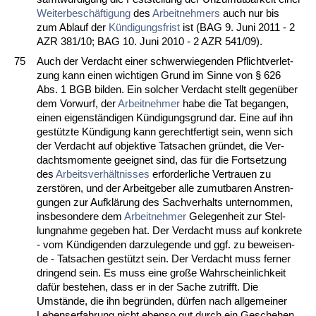
Wei­ter­beschäfti­gung
des
Ar­beit­neh­mers
auch nur bis
zum Ab­lauf der
Kündi­gungs­frist
ist (BAG 9. Ju­ni 2011 - 2
AZR 381/10; BAG 10. Ju­ni 2010 - 2 AZR 541/09).
75
Auch der Ver­dacht ei­ner schwer­wie­gen­den Pflicht­ver­let­
zung kann ei­nen wich­ti­gen Grund im Sin­ne von § 626
Abs. 1 BGB bil­den. Ein sol­cher Ver­dacht stellt ge­genüber
dem Vor­wurf, der
Ar­beit­neh­mer
ha­be die Tat be­gan­gen,
ei­nen ei­genständi­gen Kündi­gungs­grund dar. Ei­ne auf ihn
gestütz­te Kündi­gung kann ge­recht­fer­tigt sein, wenn sich
der Ver­dacht auf ob­jek­ti­ve Tat­sa­chen gründet, die Ver­
dachts­mo­men­te ge­eig­net sind, das für die Fort­set­zung
des
Ar­beits­verhält­nis­ses
er­for­der­li­che Ver­trau­en zu
zerstören, und der Ar­beit­ge­ber al­le zu­mut­ba­ren An­stren­
gun­gen zur Aufklärung des Sach­ver­halts un­ter­nom­men,
ins­be­son­de­re dem
Ar­beit­neh­mer
Ge­le­gen­heit zur Stel­
lung­nah­me ge­ge­ben hat. Der Ver­dacht muss auf kon­kre­te
- vom Kündi­gen­den dar­zu­le­gen­de und ggf. zu be­wei­sen­
de - Tat­sa­chen gestützt sein. Der Ver­dacht muss fer­ner
drin­gend sein. Es muss ei­ne große Wahr­schein­lich­keit
dafür be­ste­hen, dass er in der Sa­che zu­trifft. Die
Umstände, die ihn be­gründen, dürfen nach all­ge­mei­ner
Le­bens­er­fah­rung nicht eben­so gut durch ein Ge­sche­hen