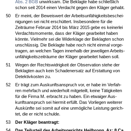
Abs. 2 BGB
un­wirk­sam. Die Be­klag­te ha­be schließlich
schon seit 2014 ei­nen Ver­dacht ge­gen den Kläger ge­habt.
50
Er meint, der Be­weis­wert der Ar­beits­unfähig­keits­be­schei­
ni­gun­gen sei nicht erschüttert. Ins­be­son­de­re für die
Zeiträume Fe­bru­ar 2014 bis März 2015 ge­be es kei­ner­lei
Ver­dachts­mo­men­te, dass der Kläger ge­ar­bei­tet ha­ben
könn­te. Viel­mehr sei die Wi­der­kla­ge der Be­klag­ten schon
un­schlüssig. Die Be­klag­te ha­be noch nicht ein­mal vor­ge­
tra­gen, an wel­chen Ta­gen in­ner­halb der je­wei­li­gen Ar­beits­
unfähig­keits­zeiträume der Kläger ge­ar­bei­tet ha­ben soll.
51
We­gen der Rechts­wid­rig­keit der Ob­ser­va­ti­on ste­he der
Be­klag­ten auch kein Scha­den­er­satz auf Er­stat­tung von
De­tek­tiv­kos­ten zu.
52
Er trägt zum Aus­kunfts­an­spruch vor, er ha­be im Ver­fah­
ren mehr­fach und wie­der­holt mit­ge­teilt, kei­ne Tätig­kei­ten
für die Fir­ma M. er­bracht zu ha­ben. Ein et­wai­ger Aus­
kunfts­an­spruch sei hier­mit erfüllt. Das Vor­lie­gen wei­te­rer
Auskünf­te sei so­mit auf ei­ne unmögli­che Leis­tung ge­rich­
tet, die er nicht schul­de.
53
Der Kläger be­an­tragt:
54
Das Teil­ur­teil des Ar­beits­ge­richts Heil­bronn, Az: 8 Ca