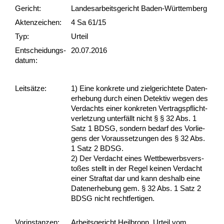
Gericht:
Landesarbeitsgericht Baden-Württemberg
Akten­zeichen:
4 Sa 61/15
Typ:
Urteil
Ent­scheid­ungs­
20.07.2016
datum:
Leit­sätze:
1) Ei­ne kon­kre­te und ziel­ge­rich­te­te Da­ten­
er­he­bung durch ei­nen De­tek­tiv we­gen des
Ver­dachts ei­ner kon­kre­ten Ver­trags­pflicht­
ver­let­zung un­terfällt nicht § § 32 Abs. 1
Satz 1 BDSG, son­dern be­darf des Vor­lie­
gens der Vor­aus­set­zun­gen des § 32 Abs.
1 Satz 2 BDSG.
2) Der Ver­dacht ei­nes Wett­be­werbs­ver­s­
toßes stellt in der Re­gel kei­nen Ver­dacht
ei­ner Straf­tat dar und kann des­halb ei­ne
Da­ten­er­he­bung gem. § 32 Abs. 1 Satz 2
BDSG nicht recht­fer­ti­gen.
Vor­ins­tan­zen:
Arbeitsgericht Heilbronn, Urteil vom