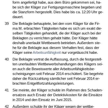
form an­ge­fer­tigt ha­be, aus dem Büro ge­kom­men sei, ha­
be sich der Kläger zur Fer­ti­gungs­ma­schi­ne be­ge­ben und
die Stanz­form her­ge­stellt. Dies ha­be bis ca. 12:20 Uhr ge­
dau­ert.
39
Die Be­klag­te be­haup­te­te, bei den vom Kläger für die Fir­
ma M. er­brach­ten Tätig­kei­ten ha­be es sich um ex­akt die­
sel­ben Tätig­kei­ten ge­han­delt, die der Kläger auch bei der
Be­klag­ten zu ver­rich­ten ge­habt hätte. Der Kläger hätte
des­halb un­er­laubt Wett­be­werb be­trie­ben. Außer­dem ste­
he für die Be­klag­te aus die­sem Ver­hal­ten fest, dass der
Kläger sei­ne
Ar­beits­unfähig­keit
nur vor­getäuscht ha­be.
40
Die Be­klag­te ver­trat die Auf­fas­sung, durch die fest­ge­stell­
ten un­er­laub­ten Wett­be­werbs­hand­lun­gen des Klägers sei­
en auch die Be­weis­wer­te al­ler Ar­beits­unfähig­keits­be­
schei­ni­gun­gen seit Fe­bru­ar 2014 erschüttert. Sie be­gehr­te
da­her die Rück­zah­lung sämt­li­cher seit Fe­bru­ar 2014 er­
brach­ten Ent­gelt­fort­zah­lungs­leis­tun­gen.
41
Sie mein­te, der Kläger schul­de im Rah­men des Scha­den­
er­sat­zes auch Er­satz der De­tek­tiv­kos­ten für die Einsätze
in 2014 und den Ein­satz im Ju­ni 2015.
42
Außer­dem schul­de ihr der Kläger we­gen der wett­be­