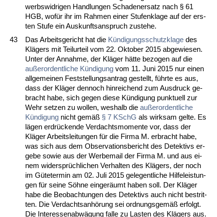
werbs­wid­ri­gen Hand­lun­gen Scha­den­er­satz nach § 61
HGB, wofür ihr im Rah­men ei­ner Stu­fen­kla­ge auf der ers­
ten Stu­fe ein Aus­kunfts­an­spruch zu­ste­he.
43
Das Ar­beits­ge­richt hat die
Kündi­gungs­schutz­kla­ge
des
Klägers mit Teil­ur­teil vom 22. Ok­to­ber 2015 ab­ge­wie­sen.
Un­ter der An­nah­me, der Kläger hätte be­zo­gen auf die
außer­or­dent­li­che Kündi­gung
vom 11. Ju­ni 2015 nur ei­nen
all­ge­mei­nen Fest­stel­lungs­an­trag ge­stellt, führ­te es aus,
dass der Kläger den­noch hin­rei­chend zum Aus­druck ge­
bracht ha­be, sich ge­gen die­se Kündi­gung punk­tu­ell zur
Wehr set­zen zu wol­len, wes­halb die
außer­or­dent­li­che
Kündi­gung
nicht gemäß
§ 7 KSchG
als wirk­sam gel­te. Es
lägen er­drücken­de Ver­dachts­mo­men­te vor, dass der
Kläger Ar­beits­lei­tun­gen für die Fir­ma M. er­bracht ha­be,
was sich aus dem Ob­ser­va­ti­ons­be­richt des De­tek­tivs er­
ge­be so­wie aus der Wer­be­mail der Fir­ma M. und aus ei­
nem wi­dersprüchli­chen Ver­hal­ten des Klägers, der noch
im Güte­ter­min am 02. Ju­li 2015 ge­le­gent­li­che Hil­fe­leis­tun­
gen für sei­ne Söhne ein­geräumt ha­ben soll. Der Kläger
ha­be die Be­ob­ach­tun­gen des De­tek­tivs auch nicht be­strit­
ten. Die Ver­dachts­anhörung sei ord­nungs­gemäß er­folgt.
Die In­ter­es­sen­abwägung fal­le zu Las­ten des Klägers aus.