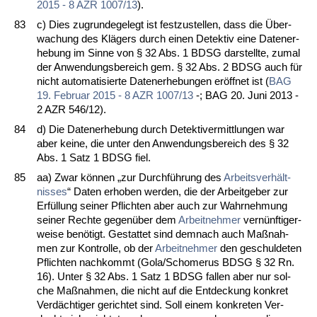
2015 - 8 AZR 1007/13
).
83
c) Dies zu­grun­de­ge­legt ist fest­zu­stel­len, dass die Über­
wa­chung des Klägers durch ei­nen De­tek­tiv ei­ne Da­ten­er­
he­bung im Sin­ne von § 32 Abs. 1 BDSG dar­stell­te, zu­mal
der An­wen­dungs­be­reich gem. § 32 Abs. 2 BDSG auch für
nicht au­to­ma­ti­sier­te Da­ten­er­he­bun­gen eröff­net ist (
BAG
19. Fe­bru­ar 2015 - 8 AZR 1007/13
-; BAG 20. Ju­ni 2013 -
2 AZR 546/12).
84
d) Die Da­ten­er­he­bung durch De­tek­ti­ver­mitt­lun­gen war
aber kei­ne, die un­ter den An­wen­dungs­be­reich des § 32
Abs. 1 Satz 1 BDSG fiel.
85
aa) Zwar können „zur Durchführung des
Ar­beits­verhält­
nis­ses
“ Da­ten er­ho­ben wer­den, die der Ar­beit­ge­ber zur
Erfüllung sei­ner Pflich­ten aber auch zur Wahr­neh­mung
sei­ner Rech­te ge­genüber dem
Ar­beit­neh­mer
vernünf­ti­ger­
wei­se benötigt. Ge­stat­tet sind dem­nach auch Maßnah­
men zur Kon­trol­le, ob der
Ar­beit­neh­mer
den ge­schul­de­ten
Pflich­ten nach­kommt (Go­la/Schome­rus BDSG § 32 Rn.
16). Un­ter § 32 Abs. 1 Satz 1 BDSG fal­len aber nur sol­
che Maßnah­men, die nicht auf die Ent­de­ckung kon­kret
Verdäch­ti­ger ge­rich­tet sind. Soll ei­nem kon­kre­ten Ver­