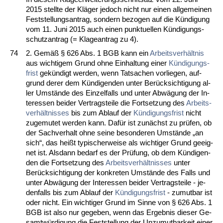
2015 stell­te der Kläger je­doch nicht nur ei­nen all­ge­mei­nen
Fest­stel­lungs­an­trag, son­dern be­zo­gen auf die Kündi­gung
vom 11. Ju­ni 2015 auch ei­nen punk­tu­el­len Kündi­gungs­
schutz­an­trag (= Kla­ge­an­trag zu 4).
74
2. Gemäß § 626 Abs. 1 BGB kann ein
Ar­beits­verhält­nis
aus wich­ti­gem Grund oh­ne Ein­hal­tung ei­ner
Kündi­gungs­
frist
gekündigt wer­den, wenn Tat­sa­chen vor­lie­gen, auf­
grund de­rer dem Kündi­gen­den un­ter Berück­sich­ti­gung al­
ler Umstände des Ein­zel­falls und un­ter Abwägung der In­
ter­es­sen bei­der Ver­trags­tei­le die Fort­set­zung des
Ar­beits­
verhält­nis­ses
bis zum Ab­lauf der
Kündi­gungs­frist
nicht
zu­ge­mu­tet wer­den kann. Dafür ist zunächst zu prüfen, ob
der Sach­ver­halt oh­ne sei­ne be­son­de­ren Umstände „an
sich“, das heißt ty­pi­scher­wei­se als wich­ti­ger Grund ge­eig­
net ist. Als­dann be­darf es der Prüfung, ob dem Kündi­gen­
den die Fort­set­zung des
Ar­beits­verhält­nis­ses
un­ter
Berück­sich­ti­gung der kon­kre­ten Umstände des Falls und
un­ter Abwägung der In­ter­es­sen bei­der Ver­trags­tei­le - je­
den­falls bis zum Ab­lauf der
Kündi­gungs­frist
- zu­mut­bar ist
oder nicht. Ein wich­ti­ger Grund im Sin­ne von § 626 Abs. 1
BGB ist al­so nur ge­ge­ben, wenn das Er­geb­nis die­ser Ge­
samtwürdi­gung die Fest­stel­lung der Un­zu­mut­bar­keit ei­ner