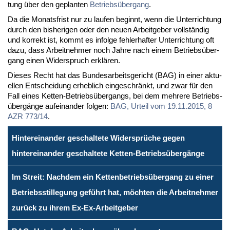
tung über den ge­plan­ten
Be­triebs­über­gang
.
Da die Mo­nats­frist nur zu lau­fen be­ginnt, wenn die Un­ter­rich­tung
durch den bis­he­ri­gen oder den neu­en Ar­beit­ge­ber voll­stän­dig
und kor­rekt ist, kommt es in­fol­ge feh­ler­haf­ter Un­ter­rich­tung oft
da­zu, dass Ar­beit­neh­mer noch Jah­re nach ei­nem Be­triebs­über­
gang ei­nen Wi­der­spruch er­klä­ren.
Die­ses Recht hat das Bun­des­ar­beits­ge­richt (BAG) in ei­ner ak­tu­
el­len Ent­schei­dung er­heb­lich ein­ge­schränkt, und zwar für den
Fall ei­nes Ket­ten-Be­triebs­über­gangs, bei dem meh­re­re Be­triebs­
über­gän­ge auf­ein­an­der fol­gen:
BAG, Ur­teil vom 19.11.2015, 8
AZR 773/14
.
Hintereinander geschaltete Widersprüche gegen
hintereinander geschaltete Ketten-Betriebsübergänge
Im Streit: Nachdem ein Kettenbetriebsübergang zu einer
Betriebsstillegung geführt hat, möchten die Arbeitnehmer
zurück zu ihrem Ex-Ex-Arbeitgeber