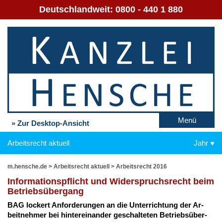
Deutschlandweit:
0800 - 440 1 880
Menü
» Zur Desktop-Ansicht
Arbeitsrecht aktuell
Jahr
m.hensche.de
>
Arbeitsrecht aktuell
>
Arbeitsrecht 2016
In­for­ma­ti­ons­pflicht und Wi­der­spruchs­recht beim
Be­triebs­über­gang
BAG lo­ckert An­for­de­run­gen an die Un­ter­rich­tung der Ar­
beit­neh­mer bei hin­ter­ein­an­der ge­schal­te­ten Be­triebs­über­