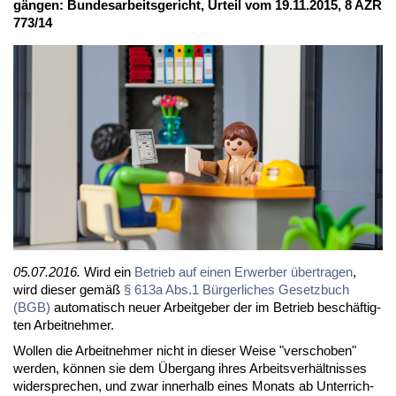
gän­gen: Bun­des­ar­beits­ge­richt, Ur­teil vom 19.11.2015, 8 AZR
773/14
05.07.2016.
Wird ein
Be­trieb auf ei­nen Er­wer­ber über­tra­gen
,
wird die­ser ge­mäß
§ 613a Abs.1 Bür­ger­li­ches Ge­setz­buch
(BGB)
au­to­ma­tisch neu­er Ar­beit­ge­ber der im Be­trieb be­schäf­tig­
ten Ar­beit­neh­mer.
Wol­len die Ar­beit­neh­mer nicht in die­ser Wei­se "ver­scho­ben"
wer­den, kön­nen sie dem Über­gang ih­res Ar­beits­ver­hält­nis­ses
wi­der­spre­chen, und zwar in­ner­halb ei­nes Mo­nats ab Un­ter­rich­