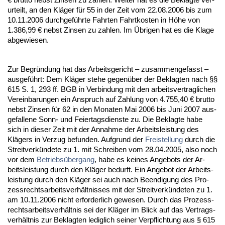
ur­teilt, an den Kläger für 55 in der Zeit vom 22.08.2006 bis zum
10.11.2006 durch­geführ­te Fahr­ten Fahrt­kos­ten in Höhe von
1.386,99 € nebst Zin­sen zu zah­len. Im Übri­gen hat es die Kla­ge
ab­ge­wie­sen.
Zur Be­gründung hat das Ar­beits­ge­richt – zu­sam­men­ge­fasst –
aus­geführt: Dem Kläger ste­he ge­genüber der Be­klag­ten nach §§
615 S. 1, 293 ff. BGB in Ver­bin­dung mit den ar­beits­ver­trag­li­chen
Ver­ein­ba­run­gen ein An­spruch auf Zah­lung von 4.755,40 € brut­to
nebst Zin­sen für 62 in den Mo­na­ten Mai 2006 bis Ju­ni 2007 aus­
ge­fal­le­ne Sonn- und Fei­er­tags­diens­te zu. Die Be­klag­te ha­be
sich in die­ser Zeit mit der An­nah­me der Ar­beits­leis­tung des
Klägers in Ver­zug be­fun­den. Auf­grund der
Frei­stel­lung
durch die
Streit­verkünde­te zu 1. mit Schrei­ben vom 28.04.2005, al­so noch
vor dem
Be­triebsüber­gang
, ha­be es kei­nes An­ge­bots der Ar­
beits­leis­tung durch den Kläger be­durft. Ein An­ge­bot der Ar­beits­
leis­tung durch den Kläger sei auch nach Be­en­di­gung des Pro­
zess­rechts­ar­beits­verhält­nis­ses mit der Streit­verkünde­ten zu 1.
am 10.11.2006 nicht er­for­der­lich ge­we­sen. Durch das Pro­zess­
rechts­ar­beits­verhält­nis sei der Kläger im Blick auf das Ver­trags­
verhält­nis zur Be­klag­ten le­dig­lich sei­ner Ver­pflich­tung aus § 615