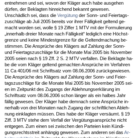
ent­neh­men und sei, wo­von der Kläger auch ha­be aus­ge­hen
dürfen, der Be­klag­ten hin­rei­chend be­kannt ge­we­sen.
Unschädlich sei, dass die
Vergütung
der Sonn- und Fei­er­tags­
zu­schläge ab Ju­li 2005 be­reits vor ih­rer Fällig­keit gel­tend ge­
macht wor­den sei, wol­le § 19 Zif­fer 1 MTV mit der For­mu­lie­rung
„in­ner­halb drei­er Mo­na­te nach Fällig­keit“ le­dig­lich ei­ne Höchst­
gren­ze und kei­ne Min­dest­gren­ze für die Gel­tend­ma­chung be­
stim­men. Die Ansprüche des Klägers auf Zah­lung der Sonn-
und Fei­er­tags­zu­schläge für die Mo­na­te Mai 2005 bis No­vem­ber
2005 sei­en nach § 19 Zff. 2 S. 2 MTV ver­fal­len. Die Be­klag­te ha­
be die vom Kläger gel­tend ge­mach­ten Ansprüche im Ver­fah­ren
11 Ca 401/06 mit Schrift­satz vom 08.06.2006 zurück­ge­wie­sen.
Die Ansprüche des Klägers auf Zah­lung der Sonn- und Fei­er­
tags­zu­schläge für die Mo­na­te Mai 2005 bis No­vem­ber 2005 sei­
en im Zeit­punkt des Zu­gangs der Ab­leh­nungs­erklärung im
Schrift­satz vom 08.06.2006 schon länger als ein hal­bes Jahr
fällig ge­we­sen. Der Kläger ha­be dem­nach sei­ne Ansprüche in­
ner­halb von drei Mo­na­ten nach Zu­gang der schrift­li­chen Ab­leh­
nung ein­klag­ten müssen. Dies ha­be der Kläger versäumt. § 19
Ziff. 3 MTV ste­he dem Ver­fall der Vergütungs­ansprüche nicht
ent­ge­gen. Zum ei­nen sei zwi­schen den Par­tei­en kein Kündi­
gungs­rechts­streit anhängig ge­we­sen. Zum an­de­ren sei das
Ar­