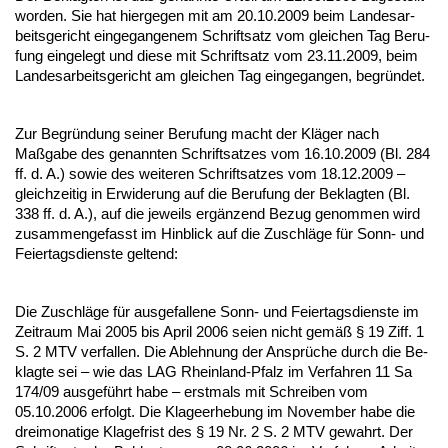
wor­den. Sie hat hier­ge­gen mit am 20.10.2009 beim Lan­des­ar­
beits­ge­richt ein­ge­gan­ge­nem Schrift­satz vom glei­chen Tag Be­ru­
fung ein­ge­legt und die­se mit Schrift­satz vom 23.11.2009, beim
Lan­des­ar­beits­ge­richt am glei­chen Tag ein­ge­gan­gen, be­gründet.
Zur Be­gründung sei­ner Be­ru­fung macht der Kläger nach
Maßga­be des ge­nann­ten Schrift­sat­zes vom 16.10.2009 (Bl. 284
ff. d. A.) so­wie des wei­te­ren Schrift­sat­zes vom 18.12.2009 –
gleich­zei­tig in Er­wi­de­rung auf die Be­ru­fung der Be­klag­ten (Bl.
338 ff. d. A.), auf die je­weils ergänzend Be­zug ge­nom­men wird
zu­sam­men­ge­fasst im Hin­blick auf die Zu­schläge für Sonn- und
Fei­er­tags­diens­te gel­tend:
Die Zu­schläge für aus­ge­fal­le­ne Sonn- und Fei­er­tags­diens­te im
Zeit­raum Mai 2005 bis April 2006 sei­en nicht gemäß § 19 Ziff. 1
S. 2 MTV ver­fal­len. Die Ab­leh­nung der Ansprüche durch die Be­
klag­te sei – wie das LAG Rhein­land-Pfalz im Ver­fah­ren 11 Sa
174/09 aus­geführt ha­be – erst­mals mit Schrei­ben vom
05.10.2006 er­folgt. Die Kla­ge­er­he­bung im No­vem­ber ha­be die
drei­mo­na­ti­ge Kla­ge­frist des § 19 Nr. 2 S. 2 MTV ge­wahrt. Der