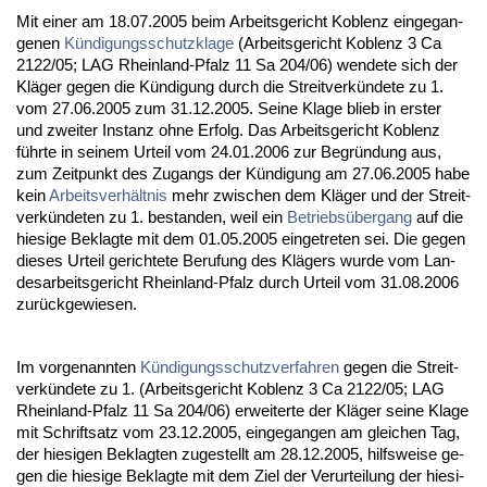
Mit ei­ner am 18.07.2005 beim Ar­beits­ge­richt Ko­blenz ein­ge­gan­
ge­nen
Kündi­gungs­schutz­kla­ge
(Ar­beits­ge­richt Ko­blenz 3 Ca
2122/05; LAG Rhein­land-Pfalz 11 Sa 204/06) wen­de­te sich der
Kläger ge­gen die Kündi­gung durch die Streit­verkünde­te zu 1.
vom 27.06.2005 zum 31.12.2005. Sei­ne Kla­ge blieb in ers­ter
und zwei­ter In­stanz oh­ne Er­folg. Das Ar­beits­ge­richt Ko­blenz
führ­te in sei­nem Ur­teil vom 24.01.2006 zur Be­gründung aus,
zum Zeit­punkt des Zu­gangs der Kündi­gung am 27.06.2005 ha­be
kein
Ar­beits­verhält­nis
mehr zwi­schen dem Kläger und der Streit­
verkünde­ten zu 1. be­stan­den, weil ein
Be­triebsüber­gang
auf die
hie­si­ge Be­klag­te mit dem 01.05.2005 ein­ge­tre­ten sei. Die ge­gen
die­ses Ur­teil ge­rich­te­te Be­ru­fung des Klägers wur­de vom Lan­
des­ar­beits­ge­richt Rhein­land-Pfalz durch Ur­teil vom 31.08.2006
zurück­ge­wie­sen.
Im vor­ge­nann­ten
Kündi­gungs­schutz­ver­fah­ren
ge­gen die Streit­
verkünde­te zu 1. (Ar­beits­ge­richt Ko­blenz 3 Ca 2122/05; LAG
Rhein­land-Pfalz 11 Sa 204/06) er­wei­ter­te der Kläger sei­ne Kla­ge
mit Schrift­satz vom 23.12.2005, ein­ge­gan­gen am glei­chen Tag,
der hie­si­gen Be­klag­ten zu­ge­stellt am 28.12.2005, hilfs­wei­se ge­
gen die hie­si­ge Be­klag­te mit dem Ziel der Ver­ur­tei­lung der hie­si­