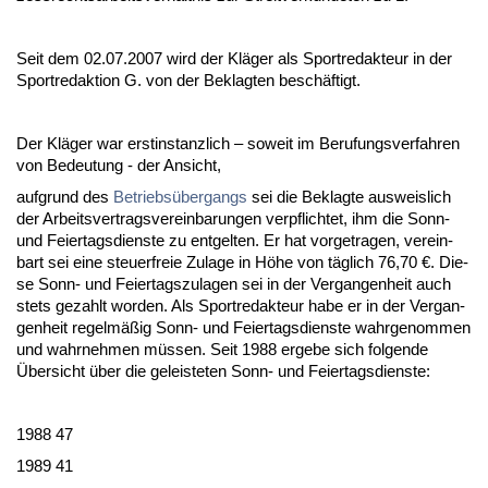
Seit dem 02.07.2007 wird der Kläger als Sport­re­dak­teur in der
Sport­re­dak­ti­on G. von der Be­klag­ten beschäftigt.
Der Kläger war erst­in­stanz­lich – so­weit im Be­ru­fungs­ver­fah­ren
von Be­deu­tung - der An­sicht,
auf­grund des
Be­triebsüber­gangs
sei die Be­klag­te aus­weis­lich
der Ar­beits­ver­trags­ver­ein­ba­run­gen ver­pflich­tet, ihm die Sonn-
und Fei­er­tags­diens­te zu ent­gel­ten. Er hat vor­ge­tra­gen, ver­ein­
bart sei ei­ne steu­er­freie Zu­la­ge in Höhe von täglich 76,70 €. Die­
se Sonn- und Fei­er­tags­zu­la­gen sei in der Ver­gan­gen­heit auch
stets ge­zahlt wor­den. Als Sport­re­dak­teur ha­be er in der Ver­gan­
gen­heit re­gelmäßig Sonn- und Fei­er­tags­diens­te wahr­ge­nom­men
und wahr­neh­men müssen. Seit 1988 er­ge­be sich fol­gen­de
Über­sicht über die ge­leis­te­ten Sonn- und Fei­er­tags­diens­te:
1988 47
1989 41