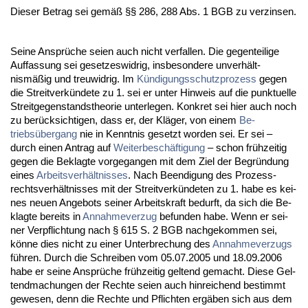
Die­ser Be­trag sei gemäß §§ 286, 288 Abs. 1 BGB zu ver­zin­sen.
Sei­ne Ansprüche sei­en auch nicht ver­fal­len. Die ge­gen­tei­li­ge
Auf­fas­sung sei ge­set­zes­wid­rig, ins­be­son­de­re un­verhält­
nismäßig und treu­wid­rig. Im
Kündi­gungs­schutz­pro­zess
ge­gen
die Streit­verkünde­te zu 1. sei er un­ter Hin­weis auf die punk­tu­el­le
Streit­ge­gen­stands­theo­rie un­ter­le­gen. Kon­kret sei hier auch noch
zu berück­sich­ti­gen, dass er, der Kläger, von ei­nem
Be­
triebsüber­gang
nie in Kennt­nis ge­setzt wor­den sei. Er sei –
durch ei­nen An­trag auf
Wei­ter­beschäfti­gung
– schon frühzei­tig
ge­gen die Be­klag­te vor­ge­gan­gen mit dem Ziel der Be­gründung
ei­nes
Ar­beits­verhält­nis­ses
. Nach Be­en­di­gung des Pro­zess­
rechts­verhält­nis­ses mit der Streit­verkünde­ten zu 1. ha­be es kei­
nes neu­en An­ge­bots sei­ner Ar­beits­kraft be­durft, da sich die Be­
klag­te be­reits in
An­nah­me­ver­zug
be­fun­den ha­be. Wenn er sei­
ner Ver­pflich­tung nach § 615 S. 2 BGB nach­ge­kom­men sei,
könne dies nicht zu ei­ner Un­ter­bre­chung des
An­nah­me­ver­zugs
führen. Durch die Schrei­ben vom 05.07.2005 und 18.09.2006
ha­be er sei­ne Ansprüche frühzei­tig gel­tend ge­macht. Die­se Gel­
tend­ma­chun­gen der Rech­te sei­en auch hin­rei­chend be­stimmt
ge­we­sen, denn die Rech­te und Pflich­ten ergäben sich aus dem