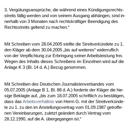
3. Vergütungs­ansprüche, die während ei­nes Kündi­gungs­rechts­
streits fällig wer­den und von sei­nem Aus­gang abhängen, sind in­
ner­halb von 3 Mo­na­ten nach rechts­kräfti­ger Be­en­di­gung des
Rechts­streits gel­tend zu ma­chen.“
Mit Schrei­ben vom 28.04.2005 stell­te die Streit­verkünde­te zu 1.
den Kläger ab dem 30.04.2005 „bis auf wei­te­res“ wi­der­ruf­lich
von der Ver­pflich­tung zur Er­brin­gung sei­ner Ar­beits­leis­tung frei.
We­gen des In­halts die­ses Schrei­bens im Ein­zel­nen wird auf die
An­la­ge K 3 (Bl. 14 d. A.) Be­zug ge­nom­men.
Mit Schrei­ben des Deut­schen Jour­na­lis­ten­ver­ban­des vom
05.07.2005 (An­la­ge B 1, Bl. 88 d. A.) for­der­te der Kläger die hie­
si­ge Be­klag­te auf, „bis zum 18.07.2005 schrift­lich zu bestäti­gen,
dass das
Ar­beits­verhält­nis
von Herrn G. mit der Streit­verkünde­
te zu 1. zu den im An­stel­lungs­ver­trag vom 01.09.1987 ge­trof­fe­
nen Ver­ein­ba­run­gen, zu­letzt geändert durch Ver­trag vom
28.12.1990, auf die A. über­ge­gan­gen ist.“