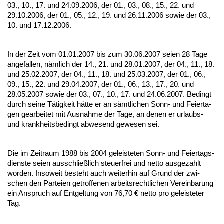
03., 10., 17. und 24.09.2006, der 01., 03., 08., 15., 22. und
29.10.2006, der 01., 05., 12., 19. und 26.11.2006 so­wie der 03.,
10. und 17.12.2006.
In der Zeit vom 01.01.2007 bis zum 30.06.2007 sei­en 28 Ta­ge
an­ge­fal­len, nämlich der 14., 21. und 28.01.2007, der 04., 11., 18.
und 25.02.2007, der 04., 11., 18. und 25.03.2007, der 01., 06.,
09., 15., 22. und 29.04.2007, der 01., 06., 13., 17., 20. und
28.05.2007 so­wie der 03., 07., 10., 17. und 24.06.2007. Be­dingt
durch sei­ne Tätig­keit hätte er an sämt­li­chen Sonn- und Fei­er­ta­
gen ge­ar­bei­tet mit Aus­nah­me der Ta­ge, an de­nen er ur­laubs-
und krank­heits­be­dingt ab­we­send ge­we­sen sei.
Die im Zeit­raum 1988 bis 2004 ge­leis­te­ten Sonn- und Fei­er­tags­
diens­te sei­en aus­sch­ließlich steu­er­frei und net­to aus­ge­zahlt
wor­den. In­so­weit be­steht auch wei­ter­hin auf Grund der zwi­
schen den Par­tei­en ge­trof­fe­nen ar­beits­recht­li­chen Ver­ein­ba­rung
ein An­spruch auf Ent­gel­tung von 76,70 € net­to pro ge­leis­te­ter
Tag.