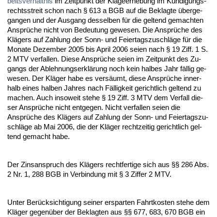
beits­verhält­nis
im Zeit­punkt der Kla­ge­er­he­bung im Kündi­gungs­
rechts­streit schon nach § 613 a BGB auf die Be­klag­te über­ge­
gan­gen und der Aus­gang des­sel­ben für die gel­tend ge­mach­ten
Ansprüche nicht von Be­deu­tung ge­we­sen. Die Ansprüche des
Klägers auf Zah­lung der Sonn- und Fei­er­tags­zu­schläge für die
Mo­na­te De­zem­ber 2005 bis April 2006 sei­en nach § 19 Ziff. 1 S.
2 MTV ver­fal­len. Die­se Ansprüche sei­en im Zeit­punkt des Zu­
gangs der Ab­leh­nungs­erklärung noch kein hal­bes Jahr fällig ge­
we­sen. Der Kläger ha­be es versäumt, die­se Ansprüche in­ner­
halb ei­nes hal­ben Jah­res nach Fällig­keit ge­richt­lich gel­tend zu
ma­chen. Auch in­so­weit ste­he § 19 Ziff. 3 MTV dem Ver­fall die­
ser Ansprüche nicht ent­ge­gen. Nicht ver­fal­len sei­en die
Ansprüche des Klägers auf Zah­lung der Sonn- und Fei­er­tags­zu­
schläge ab Mai 2006, die der Kläger recht­zei­tig ge­richt­lich gel­
tend ge­macht ha­be.
Der Zins­an­spruch des Klägers recht­fer­ti­ge sich aus §§ 286 Abs.
2 Nr. 1, 288 BGB in Ver­bin­dung mit § 3 Zif­fer 2 MTV.
Un­ter Berück­sich­ti­gung sei­ner er­spar­ten Fahrt­kos­ten ste­he dem
Kläger ge­genüber der Be­klag­ten aus §§ 677, 683, 670 BGB ein