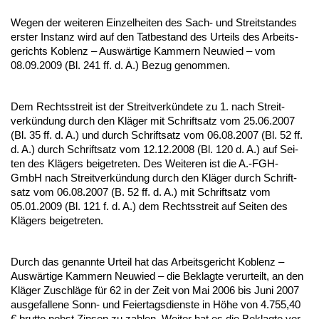
We­gen der wei­te­ren Ein­zel­hei­ten des Sach- und Streit­stan­des
ers­ter In­stanz wird auf den Tat­be­stand des Ur­teils des Ar­beits­
ge­richts Ko­blenz – Auswärti­ge Kam­mern Neu­wied – vom
08.09.2009 (Bl. 241 ff. d. A.) Be­zug ge­nom­men.
Dem Rechts­streit ist der Streit­verkünde­te zu 1. nach Streit­
verkündung durch den Kläger mit Schrift­satz vom 25.06.2007
(Bl. 35 ff. d. A.) und durch Schrift­satz vom 06.08.2007 (Bl. 52 ff.
d. A.) durch Schrift­satz vom 12.12.2008 (Bl. 120 d. A.) auf Sei­
ten des Klägers bei­ge­tre­ten. Des Wei­te­ren ist die A.-FGH-
GmbH nach Streit­verkündung durch den Kläger durch Schrift­
satz vom 06.08.2007 (B. 52 ff. d. A.) mit Schrift­satz vom
05.01.2009 (Bl. 121 f. d. A.) dem Rechts­streit auf Sei­ten des
Klägers bei­ge­tre­ten.
Durch das ge­nann­te Ur­teil hat das Ar­beits­ge­richt Ko­blenz –
Auswärti­ge Kam­mern Neu­wied – die Be­klag­te ver­ur­teilt, an den
Kläger Zu­schläge für 62 in der Zeit von Mai 2006 bis Ju­ni 2007
aus­ge­fal­le­ne Sonn- und Fei­er­tags­diens­te in Höhe von 4.755,40
€ brut­to nebst Zin­sen zu zah­len. Wei­ter hat es die Be­klag­te ver­