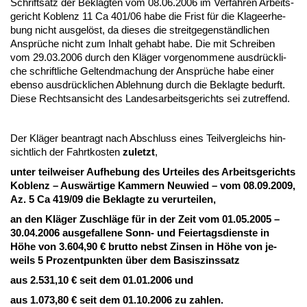
Schrift­satz der Be­klag­ten vom 08.06.2006 im Ver­fah­ren Ar­beits­
ge­richt Ko­blenz 11 Ca 401/06 ha­be die Frist für die Kla­ge­er­he­
bung nicht aus­gelöst, da die­ses die streit­ge­genständ­li­chen
Ansprüche nicht zum In­halt ge­habt ha­be. Die mit Schrei­ben
vom 29.03.2006 durch den Kläger vor­ge­nom­me­ne aus­drück­li­
che schrift­li­che Gel­tend­ma­chung der Ansprüche ha­be ei­ner
eben­so aus­drück­li­chen Ab­leh­nung durch die Be­klag­te be­durft.
Die­se Rechts­an­sicht des Lan­des­ar­beits­ge­richts sei zu­tref­fend.
Der Kläger be­an­tragt nach Ab­schluss ei­nes Teil­ver­gleichs hin­
sicht­lich der Fahrt­kos­ten
zu­letzt
,
un­ter teil­wei­ser Auf­he­bung des Ur­tei­les des Ar­beits­ge­richts
Ko­blenz – Auswärti­ge Kam­mern Neu­wied – vom 08.09.2009,
Az. 5 Ca 419/09 die Be­klag­te zu ver­ur­tei­len,
an den Kläger Zu­schläge für in der Zeit vom 01.05.2005 –
30.04.2006 aus­ge­fal­le­ne Sonn- und Fei­er­tags­diens­te in
Höhe von 3.604,90 € brut­to nebst Zin­sen in Höhe von je­
weils 5 Pro­zent­punk­ten über dem Ba­sis­zins­satz
aus 2.531,10 € seit dem 01.01.2006 und
aus 1.073,80 € seit dem 01.10.2006 zu zah­len.