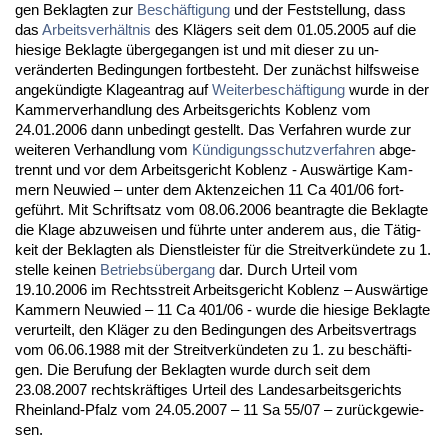
gen Be­klag­ten zur
Beschäfti­gung
und der Fest­stel­lung, dass
das
Ar­beits­verhält­nis
des Klägers seit dem 01.05.2005 auf die
hie­si­ge Be­klag­te über­ge­gan­gen ist und mit die­ser zu un­
veränder­ten Be­din­gun­gen fort­be­steht. Der zunächst hilfs­wei­se
an­gekündig­te Kla­ge­an­trag auf
Wei­ter­beschäfti­gung
wur­de in der
Kam­mer­ver­hand­lung des Ar­beits­ge­richts Ko­blenz vom
24.01.2006 dann un­be­dingt ge­stellt. Das Ver­fah­ren wur­de zur
wei­te­ren Ver­hand­lung vom
Kündi­gungs­schutz­ver­fah­ren
ab­ge­
trennt und vor dem Ar­beits­ge­richt Ko­blenz - Auswärti­ge Kam­
mern Neu­wied – un­ter dem Ak­ten­zei­chen 11 Ca 401/06 fort­
geführt. Mit Schrift­satz vom 08.06.2006 be­an­trag­te die Be­klag­te
die Kla­ge ab­zu­wei­sen und führ­te un­ter an­de­rem aus, die Tätig­
keit der Be­klag­ten als Dienst­leis­ter für die Streit­verkünde­te zu 1.
stel­le kei­nen
Be­triebsüber­gang
dar. Durch Ur­teil vom
19.10.2006 im Rechts­streit Ar­beits­ge­richt Ko­blenz – Auswärti­ge
Kam­mern Neu­wied – 11 Ca 401/06 - wur­de die hie­si­ge Be­klag­te
ver­ur­teilt, den Kläger zu den Be­din­gun­gen des Ar­beits­ver­trags
vom 06.06.1988 mit der Streit­verkünde­ten zu 1. zu beschäfti­
gen. Die Be­ru­fung der Be­klag­ten wur­de durch seit dem
23.08.2007 rechts­kräfti­ges Ur­teil des Lan­des­ar­beits­ge­richts
Rhein­land-Pfalz vom 24.05.2007 – 11 Sa 55/07 – zurück­ge­wie­
sen.