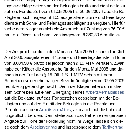
tags­zu­schläge sei­en von der Be­klag­ten brut­to und nicht net­to zu
zah­len. Für die Zeit vom 01.05.2005 bis 30.06.2007 ha­be die Be­
klag­te an sich ins­ge­samt 109 aus­ge­fal­le­ne Sonn- und Fei­er­tags­
diens­te mit Sonn- und Fei­er­tags­zu­schlägen zu vergüten. Hierfür
ste­he dem Kläger an sich ein An­spruch auf Zah­lung von 76,70 €
brut­to je Dienst und so­mit von ins­ge­samt 8.360,30 € brut­to zu.
Der An­spruch für die in den Mo­na­ten Mai 2005 bis ein­sch­ließlich
April 2006 aus­ge­fal­le­nen 47 Sonn- und Fei­er­tags­diens­te in Höhe
von 3.604,90 € brut­to sei je­doch nach § 19 MTV ver­fal­len. Zwar
ha­be der Kläger die Ansprüche für den Mo­nat Mai 2005 und da­
nach in der Frist des § 19 Ziff. 1 S. 1 MTV schon mit dem
Schrei­ben sei­ner ehe­ma­li­gen Be­vollmäch­tig­ten vom 07.05.2005
recht­zei­tig gel­tend ge­macht. Denn der Kläger ha­be sich in die­
sem Schrei­ben auf ei­nen Über­gang sei­nes
Ar­beits­verhält­nis­ses
auf die Be­klag­te, auf das Fort­be­ste­hen des­sel­ben mit der Be­
klag­ten und auf den Ein­tritt der Be­klag­ten in die Rech­te und
Pflich­ten aus dem
Ar­beits­verhält­nis
, al­so auch auf die Lohn­zah­
lungs­pflicht, be­ru­fen. Dem ste­he auch das Feh­len ei­ner ge­nau­en
An­ga­be zur Höhe der For­de­rung nicht im We­ge, las­se sich die­
se doch dem
Ar­beits­ver­trag
und ins­be­son­de­re dem
Ta­rif­ver­trag