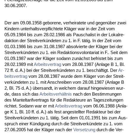
30.06.2007.
Der am 09.08.1958 ge­bo­re­ne, ver­hei­ra­te­te und ge­genüber zwei
Kin­dern un­ter­halts­ver­pflich­te­te Kläger war in der Zeit vom
05.09.1984 bis zum 28.02.1986 als Pau­scha­list in der Lo­kal­re­
dak­ti­on der Streit­verkünde­ten zu 1. in F. tätig. In der Zeit vom
01.03.1986 bis zum 31.08.1987 ab­sol­vier­te der Kläger bei der
Streit­verkünde­ten zu 1. ein Re­dak­ti­ons­vo­lon­ta­ri­at in F.. Seit dem
01.09.1987 war der Kläger so­dann zunächst be­fris­tet bis zum
28.02.1989 mit
Ar­beits­ver­trag
vom 28.08.1987 (An­la­ge B 1, Bl.
72 ff. d. A.) bei der Streit­verkünde­ten zu 1. beschäftigt. Der
Ar­
beits­ver­trag
vom 28.08.1987 wur­de dem Kläger von der Streit­
verkünde­ten zu 1. mit An­schrei­ben vom 28.08.1987 (An­la­ge B
2, Bl. 75 d. A.) über­sandt, in wel­chem dar­auf hin­ge­wie­sen wur­
de, dass sich das
Ar­beits­verhält­nis
nach den Be­stim­mun­gen
des Man­tel­ta­rif­ver­trags für die Re­dak­teu­re an Ta­ges­zei­tun­gen
rich­tet. So­dann war er mit
Ar­beits­ver­trag
vom 06.06.1988 (An­la­
ge K 1, Bl. 10 ff. d. A.) als fest an­ge­stell­ter Re­dak­teur bei der
Streit­verkünde­ten zu 1. tätig. Seit dem 01.01.1991 bis zum Aus­
spruch ei­ner Kündi­gung durch die Streit­verkünde­te zu 1. vom
27.06.2005 hat der Kläger nach der
Ver­set­zung
durch die Ver­