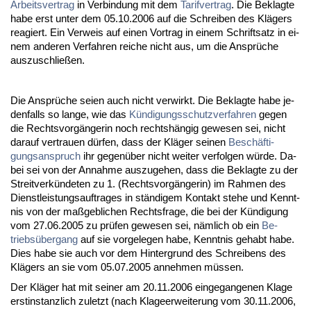
Ar­beits­ver­trag
in Ver­bin­dung mit dem
Ta­rif­ver­trag
. Die Be­klag­te
ha­be erst un­ter dem 05.10.2006 auf die Schrei­ben des Klägers
re­agiert. Ein Ver­weis auf ei­nen Vor­trag in ei­nem Schrift­satz in ei­
nem an­de­ren Ver­fah­ren rei­che nicht aus, um die Ansprüche
aus­zu­sch­ließen.
Die Ansprüche sei­en auch nicht ver­wirkt. Die Be­klag­te ha­be je­
den­falls so lan­ge, wie das
Kündi­gungs­schutz­ver­fah­ren
ge­gen
die Rechts­vorgänge­rin noch rechtshängig ge­we­sen sei, nicht
dar­auf ver­trau­en dürfen, dass der Kläger sei­nen
Beschäfti­
gungs­an­spruch
ihr ge­genüber nicht wei­ter ver­fol­gen würde. Da­
bei sei von der An­nah­me aus­zu­ge­hen, dass die Be­klag­te zu der
Streit­verkünde­ten zu 1. (Rechts­vorgänge­rin) im Rah­men des
Dienst­leis­tungs­auf­tra­ges in ständi­gem Kon­takt ste­he und Kennt­
nis von der maßgeb­li­chen Rechts­fra­ge, die bei der Kündi­gung
vom 27.06.2005 zu prüfen ge­we­sen sei, nämlich ob ein
Be­
triebsüber­gang
auf sie vor­ge­le­gen ha­be, Kennt­nis ge­habt ha­be.
Dies ha­be sie auch vor dem Hin­ter­grund des Schrei­bens des
Klägers an sie vom 05.07.2005 an­neh­men müssen.
Der Kläger hat mit sei­ner am 20.11.2006 ein­ge­gan­ge­nen Kla­ge
erst­in­stanz­lich zu­letzt (nach Kla­ge­er­wei­te­rung vom 30.11.2006,