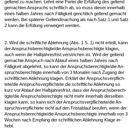
gel­tend zu ma­chen. Lehnt ei­ne Par­tei die Erfüllung des gel­tend
ge­mach­ten An­spruchs schrift­lich ab, so muss die­ser in­ner­halb
ei­nes hal­ben Jah­res nach Fällig­keit ge­richt­lich gel­tend ge­macht
wer­den. Bei späte­rer Gel­tend­ma­chung als nach Satz 1 und Satz
2 kann die Erfüllung ver­wei­gert wer­den.
2. Wird die schrift­li­che Ab­leh­nung (Abs. 1 S. 1) nicht er­teilt, kann
der An­spruchs­be­rech­tig­te/die An­spruchs­be­rech­tig­te kla­gen,
auch wenn die Halb­jah­res­frist ver­stri­chen ist. Wird der gel­tend
ge­mach­te An­spruch nach Ab­lauf ei­nes hal­ben Jah­res nach
Fällig­keit ab­ge­lehnt, so kann der An­spruchs­be­rech­tig­te/die An­
spruchs­be­rech­tig­te in­ner­halb von 3 Mo­na­ten nach Zu­gang der
schrift­li­chen Ab­leh­nung kla­gen. Erklärt der An­spruchs­ver­pflich­
te­te/die An­spruchs­ver­pflich­te­te die schrift­li­che Ab­leh­nung so
kurz vor Ab­lauf der Halb­jah­res­frist, dass der An­spruchs­be­rech­
tig­te/die An­spruchs­be­rech­tig­te nicht mehr in­ner­halb der­sel­ben
kla­gen kann, so kann sich der An­spruchs­ver­pflich­te­te/die An­
spruchs­ver­pflich­te­te nicht auf den Frist­ab­lauf be­ru­fen, wenn der
An­spruchs­be­rech­tig­te/die An­spruchs­be­rech­tig­te in­ner­halb von 3
Wo­chen nach Emp­fang der schrift­li­chen Ab­leh­nung Kla­ge er­
hebt.