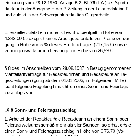
ein­ba­rung vom 28.12.1990 (An­la­ge B 3, Bl. 76 d. A.) als Sport­re­
dak­teur in der Aus­ga­be H der B.Zei­tung in der Lo­kal­re­dak­ti­on F.
und zu­letzt in der Schwer­punkt­re­dak­ti­on G. ge­ar­bei­tet.
Er er­ziel­te zu­letzt ein mo­nat­li­ches Brut­to­ent­gelt in Höhe von
4.343,00 € zuzüglich ei­nes Ar­beit­ge­ber­an­teils zur Pres­se­ver­sor­
gung in Höhe von 5 % die­ses Brut­to­be­tra­ges (217,15 €) so­wie
vermögens­wirk­sa­men Leis­tun­gen in Höhe von 26,59 €.
§ 8 des im An­schrei­ben vom 28.08.1987 in Be­zug ge­nom­me­nen
Man­tel­ta­rif­ver­trags für Re­dak­teu­rin­nen und Re­dak­teu­re an Ta­
ges­zei­tun­gen (gültig ab dem 01.01.2003, im Fol­gen­den: MTV)
sieht fol­gen­de Re­ge­lung hin­sicht­lich ei­nes Sonn- und Fei­er­tags­
zu­schlags vor:
„§ 8 Sonn- und Fei­er­tags­zu­schlag
1. Ar­bei­tet der Re­dak­teur/die Re­dak­teu­rin an ei­nem Sonn- oder
Fei­er­tag wei­sungs­gemäß mehr als vier St­un­den, so erhält er/sie
ei­nen Sonn- und Fei­er­tags­zu­schlag in Höhe von € 76,70 (Vo­