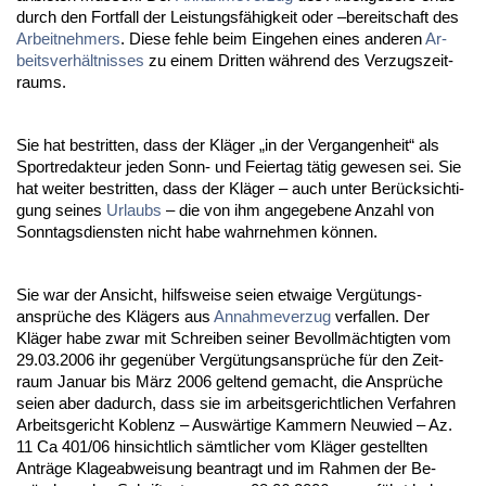
durch den Fort­fall der Leis­tungsfähig­keit oder –be­reit­schaft des
Ar­beit­neh­mers
. Die­se feh­le beim Ein­ge­hen ei­nes an­de­ren
Ar­
beits­verhält­nis­ses
zu ei­nem Drit­ten während des Ver­zugs­zeit­
raums.
Sie hat be­strit­ten, dass der Kläger „in der Ver­gan­gen­heit“ als
Sport­re­dak­teur je­den Sonn- und Fei­er­tag tätig ge­we­sen sei. Sie
hat wei­ter be­strit­ten, dass der Kläger – auch un­ter Berück­sich­ti­
gung sei­nes
Ur­laubs
– die von ihm an­ge­ge­be­ne An­zahl von
Sonn­tags­diens­ten nicht ha­be wahr­neh­men können.
Sie war der An­sicht, hilfs­wei­se sei­en et­wai­ge Vergütungs­
ansprüche des Klägers aus
An­nah­me­ver­zug
ver­fal­len. Der
Kläger ha­be zwar mit Schrei­ben sei­ner Be­vollmäch­tig­ten vom
29.03.2006 ihr ge­genüber Vergütungs­ansprüche für den Zeit­
raum Ja­nu­ar bis März 2006 gel­tend ge­macht, die Ansprüche
sei­en aber da­durch, dass sie im ar­beits­ge­richt­li­chen Ver­fah­ren
Ar­beits­ge­richt Ko­blenz – Auswärti­ge Kam­mern Neu­wied – Az.
11 Ca 401/06 hin­sicht­lich sämt­li­cher vom Kläger ge­stell­ten
Anträge Kla­ge­ab­wei­sung be­an­tragt und im Rah­men der Be­