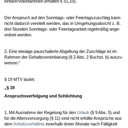
lontäre/Vo­lontärin­nen er­hal­ten € 51,10).
Der An­spruch auf den Sonn­tags- oder Fei­er­tags­zu­schlag kann
nicht da­durch ver­ei­telt wer­den, das in Um­ge­hungs­ab­sicht z. B.
drei St­un­den Sonn­tags- oder Fei­er­tags­ar­beit re­gelmäßig an­ge­
ord­net wer­den.
2. Ei­ne et­wai­ge pau­scha­lier­te Ab­gel­tung der Zu­schläge ist im
Rah­men der Ge­halts­ver­ein­ba­rung (§ 2 Abs. 2 Buchst. b) aus­zu­
wei­sen.“
§ 19 MTV lau­tet:
„§ 19
An­spruchs­ver­fol­gung und Sch­lich­tung
1. Mit Aus­nah­me der Re­ge­lung für den
Ur­laub
(§ 9 Abs. 5) und
für die Al­ters­ver­sor­gung (§ 11) sind nicht erfüll­te Ansprüche aus
dem
Ar­beits­verhält­nis
in­ner­halb drei­er Mo­na­te nach Fällig­keit