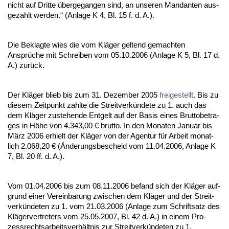
nicht auf Drit­te über­ge­gan­gen sind, an un­se­ren Man­dan­ten aus­
ge­zahlt wer­den.“ (An­la­ge K 4, Bl. 15 f. d. A.).
Die Be­klag­te wies die vom Kläger gel­tend ge­mach­ten
Ansprüche mit Schrei­ben vom 05.10.2006 (An­la­ge K 5, Bl. 17 d.
A.) zurück.
Der Kläger blieb bis zum 31. De­zem­ber 2005
frei­ge­stellt
. Bis zu
die­sem Zeit­punkt zahl­te die Streit­verkünde­te zu 1. auch das
dem Kläger zu­ste­hen­de Ent­gelt auf der Ba­sis ei­nes Brut­to­be­tra­
ges in Höhe von 4.343,00 € brut­to. In den Mo­na­ten Ja­nu­ar bis
März 2006 er­hielt der Kläger von der Agen­tur für Ar­beit mo­nat­
lich 2.068,20 € (Ände­rungs­be­scheid vom 11.04.2006, An­la­ge K
7, Bl. 20 ff. d. A.).
Vom 01.04.2006 bis zum 08.11.2006 be­fand sich der Kläger auf­
grund ei­ner Ver­ein­ba­rung zwi­schen dem Kläger und der Streit­
verkünde­ten zu 1. vom 21.03.2006 (An­la­ge zum Schrift­satz des
Kläger­ver­tre­ters vom 25.05.2007, Bl. 42 d. A.) in ei­nem Pro­
zess­rechts­ar­beits­verhält­nis zur Streit­verkünde­ten zu 1.