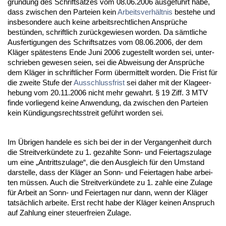
gründung des Schrift­sat­zes vom 08.06.2006 aus­geführt ha­be,
dass zwi­schen den Par­tei­en kein
Ar­beits­verhält­nis
be­ste­he und
ins­be­son­de­re auch kei­ne ar­beits­recht­li­chen Ansprüche
bestünden, schrift­lich zurück­ge­wie­sen wor­den. Da sämt­li­che
Aus­fer­ti­gun­gen des Schrift­sat­zes vom 08.06.2006, der dem
Kläger spätes­tens En­de Ju­ni 2006 zu­ge­stellt wor­den sei, un­ter­
schrie­ben ge­we­sen sei­en, sei die Ab­wei­sung der Ansprüche
dem Kläger in schrift­li­cher Form über­mit­telt wor­den. Die Frist für
die zwei­te Stu­fe der
Aus­schluss­frist
sei da­her mit der Kla­ge­er­
he­bung vom 20.11.2006 nicht mehr ge­wahrt. § 19 Ziff. 3 MTV
fin­de vor­lie­gend kei­ne An­wen­dung, da zwi­schen den Par­tei­en
kein Kündi­gungs­rechts­streit geführt wor­den sei.
Im Übri­gen han­de­le es sich bei der in der Ver­gan­gen­heit durch
die Streit­verkünde­te zu 1. ge­zahl­te Sonn- und Fei­er­tags­zu­la­ge
um ei­ne „An­tritts­zu­la­ge“, die den Aus­gleich für den Um­stand
dar­stel­le, dass der Kläger an Sonn- und Fei­er­ta­gen ha­be ar­bei­
ten müssen. Auch die Streit­verkünde­te zu 1. zah­le ei­ne Zu­la­ge
für Ar­beit an Sonn- und Fei­er­ta­gen nur dann, wenn der Kläger
tatsächlich ar­bei­te. Erst recht ha­be der Kläger kei­nen An­spruch
auf Zah­lung ei­ner steu­er­frei­en Zu­la­ge.