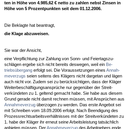
ten in Höhe von 4.985,62 € net­to zu zah­len nebst Zin­sen in
Höhe von 5 Pro­zent­punk­ten seit dem 01.12.2006.
Die Be­klag­te hat be­an­tragt,
die Kla­ge ab­zu­wei­sen.
Sie war der An­sicht,
ei­ne Ver­pflich­tung zur Zah­lung von Sonn- und Fei­er­tags­zu­
schlägen er­ge­be sich nicht be­reits des­we­gen, weil ein
Be­
triebsüber­gang
er­folgt sei. Die Vor­aus­set­zun­gen ei­nes
An­nah­
me­ver­zugs
sei­en sei­tens des Klägers nicht dar­ge­tan und lägen
auch nicht vor. Zu­dem sei zu berück­sich­ti­gen, dass der Kläger
Wei­ter­beschäfti­gungs­ansprüche nur ge­genüber der Streit­
verkünde­ten zu 1. gel­tend ge­macht ha­be. Sie ha­be aus die­sem
Grund ge­ra­de nicht da­mit rech­nen müssen, mit Ansprüchen aus
An­nah­me­ver­zug
über­zo­gen zu wer­den. Das ers­te An­ge­bot sei
mit Schrei­ben vom 18.09.2006 er­folgt. Nach Be­en­di­gung des
Pro­zess­rechts­ar­beits­verhält­nis­ses mit der Streit­verkünde­ten zu
1. ha­be der Kläger ihr er­neut sei­ne Ar­beits­leis­tung tatsächlich
an­bie­ten müssen. Der
An­nah­me­ver­zug
des Ar­beit­ge­bers en­de