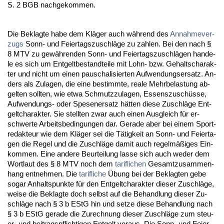
S. 2 BGB nach­ge­kom­men.
Die Be­klag­te ha­be dem Kläger auch während des
An­nah­me­ver­
zugs
Sonn- und Fei­er­tags­zu­schläge zu zah­len. Bei den nach §
8 MTV zu gewähren­den Sonn- und Fei­er­tags­zu­schlägen han­de­
le es sich um Ent­gelt­be­stand­tei­le mit Lohn- bzw. Ge­haltscha­rak­
ter und nicht um ei­nen pau­scha­li­sier­ten Auf­wen­dungs­er­satz. An­
ders als Zu­la­gen, die ei­ne be­stimm­te, rea­le Mehr­be­las­tung ab­
gel­ten soll­ten, wie et­wa Schmutz­zu­la­gen, Es­sens­zuschüsse,
Auf­wen­dungs- oder Spe­sen­er­satz hätten die­se Zu­schläge Ent­
gelt­cha­rak­ter. Sie stell­ten zwar auch ei­nen Aus­gleich für er­
schwer­te Ar­beits­be­din­gun­gen dar. Ge­ra­de aber bei ei­nem Sport­
re­dak­teur wie dem Kläger sei die Tätig­keit an Sonn- und Fei­er­ta­
gen die Re­gel und die Zu­schläge da­mit auch re­gelmäßiges Ein­
kom­men. Ei­ne an­de­re Be­ur­tei­lung las­se sich auch we­der dem
Wort­laut des § 8 MTV noch dem
ta­rif­li­chen
Ge­samt­zu­sam­men­
hang ent­neh­men. Die
ta­rif­li­che
Übung bei der Be­klag­ten ge­be
so­gar An­halts­punk­te für den Ent­gelt­cha­rak­ter die­ser Zu­schläge,
wei­se die Be­klag­te doch selbst auf die Be­hand­lung die­ser Zu­
schläge nach § 3 b EStG hin und set­ze die­se Be­hand­lung nach
§ 3 b EStG ge­ra­de die Zu­rech­nung die­ser Zu­schläge zum steu­
er- und bei­trags­pflich­ti­gen Ent­gelt vor­aus. Die Sonn- und Fei­er­