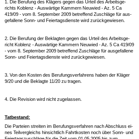
1. Die Be­ru­fung des Klägers ge­gen das Ur­teil des Ar­beits­ge­
richts Ko­blenz - Auswärti­ge Kam­mern Neu­wied - Az. 5 Ca
419/09 - vom 8. Sep­tem­ber 2009 be­tref­fend Zu­schläge für aus­
ge­fal­le­ne Sonn- und Fei­er­tags­diens­te wird zurück­ge­wie­sen.
2. Die Be­ru­fung der Be­klag­ten ge­gen das Ur­teil des Ar­beits­ge­
richt Ko­blenz - Auswärti­ge Kam­mern Neu­wied - Az. 5 Ca 419/09
- vom 8. Sep­tem­ber 2009 be­tref­fend Zu­schläge für aus­ge­fal­le­ne
Sonn- und Fei­er­tags­diens­te wird zurück­ge­wie­sen.
3. Von den Kos­ten des Be­ru­fungs­ver­fah­rens ha­ben der Kläger
9/20 und die Be­klag­te 11/20 zu tra­gen.
4. Die Re­vi­si­on wird nicht zu­ge­las­sen.
Tat­be­stand:
Die Par­tei­en strei­ten im Be­ru­fungs­ver­fah­ren nach Ab­schluss ei­
nes Teil­ver­gleichs hin­sicht­lich Fahrt­kos­ten noch über Sonn- und
Fei­er­tags­zu­schläge für die Zeit vom 01.05.2005 bis zum