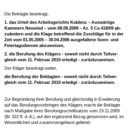
Die Be­klag­te be­an­tragt,
1. das Ur­teil des Ar­beits­ge­richts Ko­blenz – Auswärti­ge
Kam­mern Neu­wied – vom 08.09.2009 – Az. 5 Ca 419/09 ab­
zuändern und die Kla­ge be­tref­fend die Zu­schläge für in der
Zeit vom 01.05.2005 – 30.04.2006 aus­ge­fal­le­ne Sonn- und
Fei­er­tags­diens­te ab­zu­wei­sen,
2. die Be­ru­fung des Klägers - so­weit nicht durch Teil­ver­
gleich vom 11. Fe­bru­ar 2010 er­le­digt - zurück­zu­wei­sen.
Der Kläger be­an­tragt wei­ter,
die Be­ru­fung der Be­klag­ten - so­weit nicht durch Teil­ver­
gleich vom 11. Fe­bru­ar 2010 er­le­digt - zurück­zu­wei­sen.
Zur Be­gründung ih­rer Be­ru­fung und gleich­zei­tig in Er­wi­de­rung
auf das Be­ru­fungs­vor­brin­gen des Klägers macht die Be­klag­te
nach Maßga­be ih­res Be­ru­fungs­schrift­sat­zes vom 23.11.2009
(Bl. 322 ff. d. A.), auf den ergänzend Be­zug ge­nom­men wird, im
We­sent­li­chen und zu­sam­men­ge­fasst gel­tend: