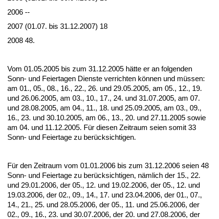
2006 --
2007 (01.07. bis 31.12.2007) 18
2008 48.
Vom 01.05.2005 bis zum 31.12.2005 hätte er an fol­gen­den
Sonn- und Fei­er­ta­gen Diens­te ver­rich­ten können und müssen:
am 01., 05., 08., 16., 22., 26. und 29.05.2005, am 05., 12., 19.
und 26.06.2005, am 03., 10., 17., 24. und 31.07.2005, am 07.
und 28.08.2005, am 04., 11., 18. und 25.09.2005, am 03., 09.,
16., 23. und 30.10.2005, am 06., 13., 20. und 27.11.2005 so­wie
am 04. und 11.12.2005. Für die­sen Zeit­raum sei­en so­mit 33
Sonn- und Fei­er­ta­ge zu berück­sich­ti­gen.
Für den Zeit­raum vom 01.01.2006 bis zum 31.12.2006 sei­en 48
Sonn- und Fei­er­ta­ge zu berück­sich­ti­gen, nämlich der 15., 22.
und 29.01.2006, der 05., 12. und 19.02.2006, der 05., 12. und
19.03.2006, der 02., 09., 14., 17. und 23.04.2006, der 01., 07.,
14., 21., 25. und 28.05.2006, der 05., 11. und 25.06.2006, der
02., 09., 16., 23. und 30.07.2006, der 20. und 27.08.2006, der