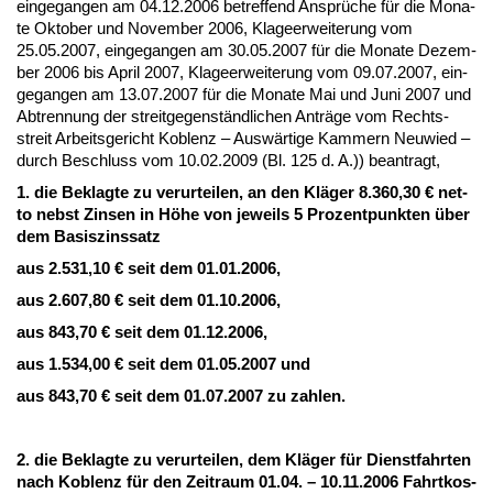
ein­ge­gan­gen am 04.12.2006 be­tref­fend Ansprüche für die Mo­na­
te Ok­to­ber und No­vem­ber 2006, Kla­ge­er­wei­te­rung vom
25.05.2007, ein­ge­gan­gen am 30.05.2007 für die Mo­na­te De­zem­
ber 2006 bis April 2007, Kla­ge­er­wei­te­rung vom 09.07.2007, ein­
ge­gan­gen am 13.07.2007 für die Mo­na­te Mai und Ju­ni 2007 und
Ab­tren­nung der streit­ge­genständ­li­chen Anträge vom Rechts­
streit Ar­beits­ge­richt Ko­blenz – Auswärti­ge Kam­mern Neu­wied –
durch Be­schluss vom 10.02.2009 (Bl. 125 d. A.)) be­an­tragt,
1. die Be­klag­te zu ver­ur­tei­len, an den Kläger 8.360,30 € net­
to nebst Zin­sen in Höhe von je­weils 5 Pro­zent­punk­ten über
dem Ba­sis­zins­satz
aus 2.531,10 € seit dem 01.01.2006,
aus 2.607,80 € seit dem 01.10.2006,
aus 843,70 € seit dem 01.12.2006,
aus 1.534,00 € seit dem 01.05.2007 und
aus 843,70 € seit dem 01.07.2007 zu zah­len.
2. die Be­klag­te zu ver­ur­tei­len, dem Kläger für Dienst­fahr­ten
nach Ko­blenz für den Zeit­raum 01.04. – 10.11.2006 Fahrt­kos­