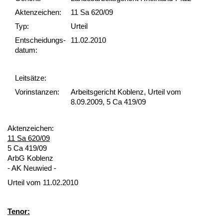
Akten­zeichen:
11 Sa 620/09
Typ:
Urteil
Ent­scheid­ungs­
11.02.2010
datum:
Leit­sätze:
Vor­ins­tan­zen:
Arbeitsgericht Koblenz, Urteil vom
8.09.2009, 5 Ca 419/09
Ak­ten­zei­chen:
11 Sa 620/09
5 Ca 419/09
ArbG Ko­blenz
- AK Neu­wied -
Ur­teil vom 11.02.2010
Te­nor: