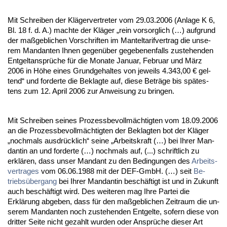
Mit Schrei­ben der Kläger­ver­tre­ter vom 29.03.2006 (An­la­ge K 6,
Bl. 18 f. d. A.) mach­te der Kläger „rein vor­sorg­lich (…) auf­grund
der maßgeb­li­chen Vor­schrif­ten im Man­tel­ta­rif­ver­trag die un­se­
rem Man­dan­ten Ih­nen ge­genüber ge­ge­be­nen­falls zu­ste­hen­den
Ent­gelt­ansprüche für die Mo­na­te Ja­nu­ar, Fe­bru­ar und März
2006 in Höhe ei­nes Grund­ge­hal­tes von je­weils 4.343,00 € gel­
tend“ und for­der­te die Be­klag­te auf, die­se Beträge bis spätes­
tens zum 12. April 2006 zur An­wei­sung zu brin­gen.
Mit Schrei­ben sei­nes Pro­zess­be­vollmäch­tig­ten vom 18.09.2006
an die Pro­zess­be­vollmäch­tig­ten der Be­klag­ten bot der Kläger
„noch­mals aus­drück­lich“ sei­ne „Ar­beits­kraft (…) bei Ih­rer Man­
dan­tin an und for­der­te (…) noch­mals auf, (...) schrift­lich zu
erklären, dass un­ser Man­dant zu den Be­din­gun­gen des
Ar­beits­
ver­tra­ges
vom 06.06.1988 mit der DEF-GmbH. (…) seit
Be­
triebsüber­gang
bei Ih­rer Man­dan­tin beschäftigt ist und in Zu­kunft
auch beschäftigt wird. Des wei­te­ren mag Ih­re Par­tei die
Erklärung ab­ge­ben, dass für den maßgeb­li­chen Zeit­raum die un­
se­rem Man­dan­ten noch zu­ste­hen­den Ent­gel­te, so­fern die­se von
drit­ter Sei­te nicht ge­zahlt wur­den oder Ansprüche die­ser Art