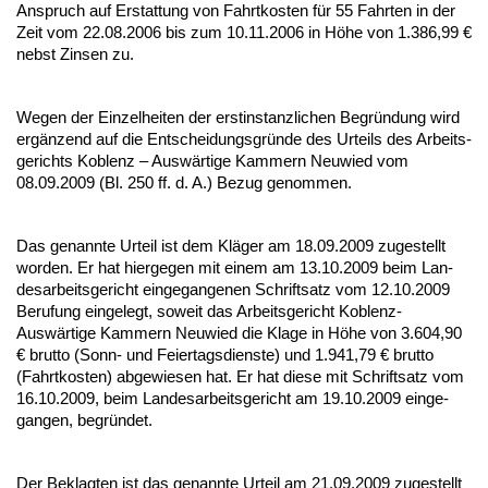
An­spruch auf Er­stat­tung von Fahrt­kos­ten für 55 Fahr­ten in der
Zeit vom 22.08.2006 bis zum 10.11.2006 in Höhe von 1.386,99 €
nebst Zin­sen zu.
We­gen der Ein­zel­hei­ten der erst­in­stanz­li­chen Be­gründung wird
ergänzend auf die Ent­schei­dungs­gründe des Ur­teils des Ar­beits­
ge­richts Ko­blenz – Auswärti­ge Kam­mern Neu­wied vom
08.09.2009 (Bl. 250 ff. d. A.) Be­zug ge­nom­men.
Das ge­nann­te Ur­teil ist dem Kläger am 18.09.2009 zu­ge­stellt
wor­den. Er hat hier­ge­gen mit ei­nem am 13.10.2009 beim Lan­
des­ar­beits­ge­richt ein­ge­gan­ge­nen Schrift­satz vom 12.10.2009
Be­ru­fung ein­ge­legt, so­weit das Ar­beits­ge­richt Ko­blenz-
Auswärti­ge Kam­mern Neu­wied die Kla­ge in Höhe von 3.604,90
€ brut­to (Sonn- und Fei­er­tags­diens­te) und 1.941,79 € brut­to
(Fahrt­kos­ten) ab­ge­wie­sen hat. Er hat die­se mit Schrift­satz vom
16.10.2009, beim Lan­des­ar­beits­ge­richt am 19.10.2009 ein­ge­
gan­gen, be­gründet.
Der Be­klag­ten ist das ge­nann­te Ur­teil am 21.09.2009 zu­ge­stellt