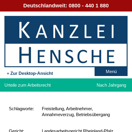
Deutschlandweit:
0800 - 440 1 880
Menü
» Zur Desktop-Ansicht
Urteile zum Arbeitsrecht
Nach Jahrgang
Schlag­worte:
Freistellung, Arbeitnehmer,
Annahmeverzug, Betriebsübergang
Gericht:
Landesarbeitsgericht Rheinland-Pfalz