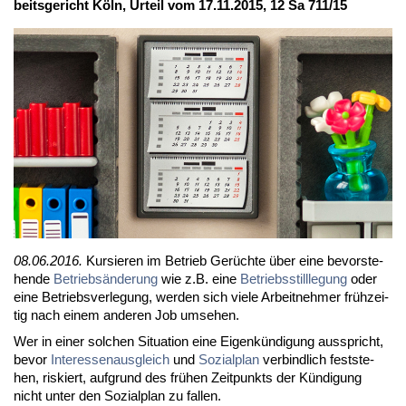
beits­ge­richt Köln, Ur­teil vom 17.11.2015, 12 Sa 711/15
08.06.2016.
Kur­sie­ren im Be­trieb Ge­rüch­te über ei­ne be­vor­ste­
hen­de
Be­trieb­s­än­de­rung
wie z.B. ei­ne
Be­triebs­still­le­gung
oder
ei­ne Be­triebs­ver­le­gung, wer­den sich vie­le Ar­beit­neh­mer früh­zei­
tig nach ei­nem an­de­ren Job um­se­hen.
Wer in ei­ner sol­chen Si­tua­ti­on ei­ne Ei­gen­kün­di­gung aus­spricht,
be­vor
In­ter­es­sen­aus­gleich
und
So­zi­al­plan
ver­bind­lich fest­ste­
hen, ris­kiert, auf­grund des frü­hen Zeit­punkts der Kün­di­gung
nicht un­ter den So­zi­al­plan zu fal­len.