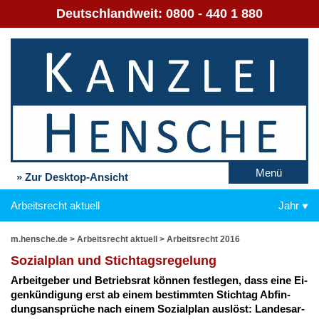
Deutschlandweit:
0800 - 440 1 880
Menü
» Zur Desktop-Ansicht
Arbeitsrecht aktuell
Jahr
m.hensche.de
>
Arbeitsrecht aktuell
>
Arbeitsrecht 2016
So­zi­al­plan und Stich­tags­re­ge­lung
Ar­beit­ge­ber und Be­triebs­rat kön­nen fest­le­gen, dass ei­ne Ei­
gen­kün­di­gung erst ab ei­nem be­stimm­ten Stich­tag Ab­fin­
dungs­an­sprü­che nach ei­nem So­zi­al­plan aus­löst: Lan­des­ar­