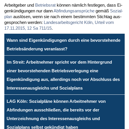
Ar­beit­ge­ber und
Be­triebs­rat
kön­nen näm­lich fest­le­gen, dass Ei­
gen­kün­di­gun­gen nur dann
Ab­fin­dungs­an­sprü­che
ge­mäß
So­zi­al­
plan
aus­lö­sen, wenn sie nach ei­nem be­stimm­ten Stich­tag aus­
ge­spro­chen wer­den:
Lan­des­ar­beits­ge­richt Köln, Ur­teil vom
17.11.2015, 12 Sa 711/15
.
Wann sind Eigenkündigungen durch eine bevorstehende
Betriebsänderung veranlasst?
Im Streit: Arbeitnehmer spricht vor dem Hintergrund
einer bevorstehenden Betriebsverlegung eine
Eigenkündigung aus, allerdings noch vor Abschluss des
Interessenausgleichs und Sozialplans
LAG Köln: Sozialpläne können Arbeitnehmer von
Abfindungen ausschließen, die bereits vor der
Unterzeichnung des Interessenausgleichs und
Sozialplans selbst gekündigt haben