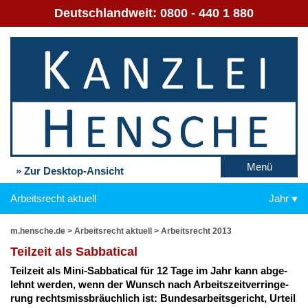
Deutschlandweit:
0800 - 440 1 880
Menü
» Zur Desktop-Ansicht
Arbeitsrecht aktuell
Jahr
m.hensche.de
>
Arbeitsrecht aktuell
>
Arbeitsrecht 2013
Teil­zeit als Sab­ba­ti­cal
Teil­zeit als Mi­ni-Sab­ba­ti­cal für 12 Ta­ge im Jahr kann ab­ge­
lehnt wer­den, wenn der Wunsch nach Ar­beits­zeit­ver­rin­ge­
rung rechts­miss­bräuch­lich ist: Bun­des­ar­beits­ge­richt, Ur­teil