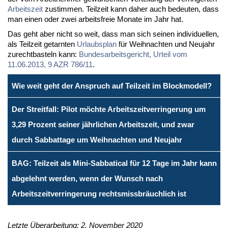
Ar­beits­zeit
zu­stim­men. Teil­zeit kann da­her auch be­deu­ten, dass
man ei­nen oder zwei ar­beits­freie Mo­na­te im Jahr hat.
Das geht aber nicht so weit, dass man sich sei­nen in­di­vi­du­el­len,
als Teil­zeit ge­tarn­ten
Ur­laubs­plan
für Weih­nach­ten und Neu­jahr
zu­recht­bas­teln kann:
Bun­des­ar­beits­ge­richt, Ur­teil vom
11.06.2013, 9 AZR 786/11
.
Wie weit geht der Anspruch auf Teilzeit im Blockmodell?
Der Streitfall: Pilot möchte Arbeitszeitverringerung um
3,29 Prozent seiner jährlichen Arbeitszeit, und zwar
durch Sabbattage um Weihnachten und Neujahr
BAG: Teilzeit als Mini-Sabbatical für 12 Tage im Jahr kann
abgelehnt werden, wenn der Wunsch nach
Arbeitszeitverringerung rechtsmissbräuchlich ist
Letzte Überarbeitung: 2. November 2020