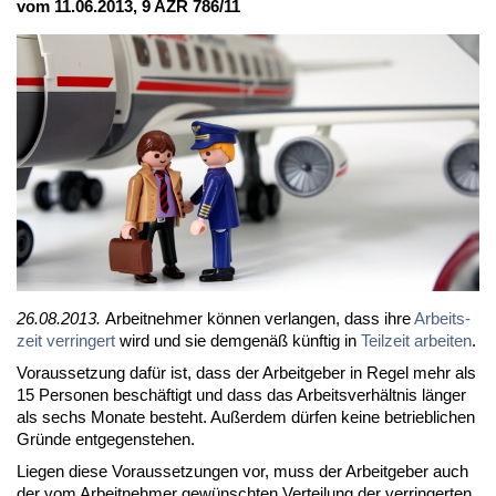
vom 11.06.2013, 9 AZR 786/11
26.08.2013.
Ar­beit­neh­mer kön­nen ver­lan­gen, dass ih­re
Ar­beits­
zeit ver­rin­gert
wird und sie dem­ge­näß künf­tig in
Teil­zeit ar­bei­ten
.
Vor­aus­set­zung da­für ist, dass der Ar­beit­ge­ber in Re­gel mehr als
15 Per­so­nen be­schäf­tigt und dass das Ar­beits­ver­hält­nis län­ger
als sechs Mo­na­te be­steht. Au­ßer­dem dür­fen kei­ne be­trieb­li­chen
Grün­de ent­ge­gen­ste­hen.
Lie­gen die­se Vor­aus­set­zun­gen vor, muss der Ar­beit­ge­ber auch
der vom Ar­beit­neh­mer ge­wünsch­ten Ver­tei­lung der ver­rin­ger­ten