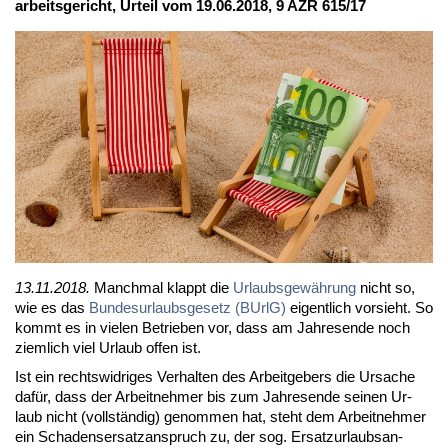
ar­beits­ge­richt, Ur­teil vom 19.06.2018, 9 AZR 615/17
13.11.2018.
Manch­mal klappt die
Ur­laubs­ge­wäh­rung
nicht so,
wie es das
Bun­des­ur­laubs­ge­setz (BUrlG)
ei­gent­lich vor­sieht. So
kommt es in vie­len Be­trie­ben vor, dass am Jah­res­en­de noch
ziem­lich viel Ur­laub of­fen ist.
Ist ein rechts­wid­ri­ges Ver­hal­ten des Ar­beit­ge­bers die Ur­sa­che
da­für, dass der Ar­beit­neh­mer bis zum Jah­res­en­de sei­nen Ur­
laub nicht (voll­stän­dig) ge­nom­men hat, steht dem Ar­beit­neh­mer
ein Scha­dens­er­satz­an­spruch zu, der sog. Er­satz­ur­laubs­an­