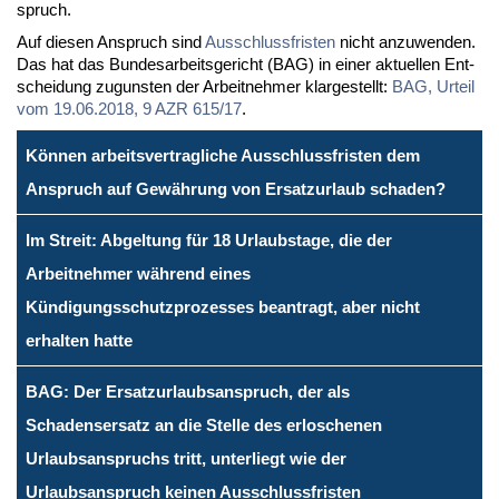
spruch.
Auf die­sen An­spruch sind
Aus­schluss­fris­ten
nicht an­zu­wen­den.
Das hat das Bun­des­ar­beits­ge­richt (BAG) in ei­ner ak­tu­el­len Ent­
schei­dung zu­guns­ten der Ar­beit­neh­mer klar­ge­stellt:
BAG, Ur­teil
vom 19.06.2018, 9 AZR 615/17
.
Können arbeitsvertragliche Ausschlussfristen dem
Anspruch auf Gewährung von Ersatzurlaub schaden?
Im Streit: Abgeltung für 18 Urlaubstage, die der
Arbeitnehmer während eines
Kündigungsschutzprozesses beantragt, aber nicht
erhalten hatte
BAG: Der Ersatzurlaubsanspruch, der als
Schadensersatz an die Stelle des erloschenen
Urlaubsanspruchs tritt, unterliegt wie der
Urlaubsanspruch keinen Ausschlussfristen