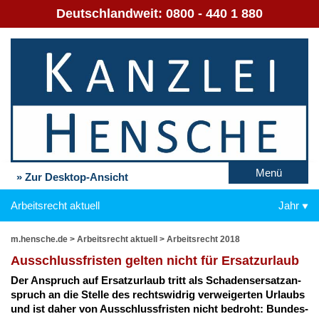
Deutschlandweit:
0800 - 440 1 880
Menü
» Zur Desktop-Ansicht
Arbeitsrecht aktuell
Jahr
m.hensche.de
>
Arbeitsrecht aktuell
>
Arbeitsrecht 2018
Aus­schluss­fris­ten gel­ten nicht für Er­satz­ur­laub
Der An­spruch auf Er­satz­ur­laub tritt als Scha­dens­er­satz­an­
spruch an die Stel­le des rechts­wid­rig ver­wei­ger­ten Ur­laubs
und ist da­her von Aus­schluss­fris­ten nicht be­droht: Bun­des­