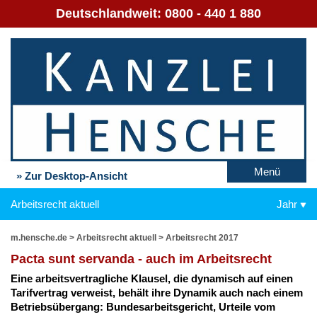
Deutschlandweit:
0800 - 440 1 880
Menü
» Zur Desktop-Ansicht
Arbeitsrecht aktuell
Jahr
m.hensche.de
>
Arbeitsrecht aktuell
>
Arbeitsrecht 2017
Pac­ta sunt ser­van­da - auch im Ar­beits­recht
Ei­ne ar­beits­ver­trag­li­che Klau­sel, die dy­na­misch auf ei­nen
Ta­rif­ver­trag ver­weist, be­hält ih­re Dy­na­mik auch nach ei­nem
Be­triebs­über­gang: Bun­des­ar­beits­ge­richt, Ur­tei­le vom