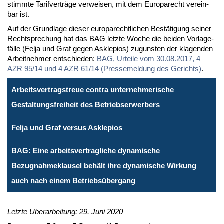
stimm­te Ta­rif­ver­trä­ge ver­wei­sen, mit dem Eu­ro­pa­recht ver­ein­
bar ist.
Auf der Grund­la­ge die­ser eu­ro­pa­recht­li­chen Be­stä­ti­gung sei­ner
Recht­spre­chung hat das BAG letz­te Wo­che die bei­den Vor­la­ge­
fäl­le (Fel­ja und Graf ge­gen As­kle­pios) zu­guns­ten der kla­gen­den
Ar­beit­neh­mer ent­schie­den:
BAG, Ur­tei­le vom 30.08.2017, 4
AZR 95/14 und 4 AZR 61/14 (Pres­se­mel­dung des Ge­richts)
.
Arbeitsvertragstreue contra unternehmerische
Gestaltungsfreiheit des Betriebserwerbers
Felja und Graf versus Asklepios
BAG: Eine arbeitsvertragliche dynamische
Bezugnahmeklausel behält ihre dynamische Wirkung
auch nach einem Betriebsübergang
Letzte Überarbeitung: 29. Juni 2020