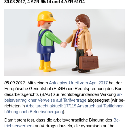
30.08.2017, 4 AZR 95/14 und 4 AZR 61/14
05.09.2017
. Mit sei­nem
As­kle­pios-Ur­teil vom April 2017
hat der
Eu­ro­päi­sche Ge­richts­hof (EuGH) die Recht­spre­chung des Bun­
des­ar­beits­ge­richts (BAG) zur rechts­be­grün­den­den Wir­kung
ar­
beits­ver­trag­li­cher Ver­wei­se auf Ta­rif­ver­trä­ge
ab­ge­seg­net (wir be­
rich­te­ten in
Ar­beits­recht ak­tu­ell: 17/119 An­spruch auf Ta­rif­lohn­er­
hö­hung nach Be­triebs­über­gang
).
Da­mit steht fest, dass die ar­beits­ver­trag­li­che Bin­dung des
Be­
triebs­er­wer­bers
an Ver­trags­klau­seln, die dy­na­misch auf be­