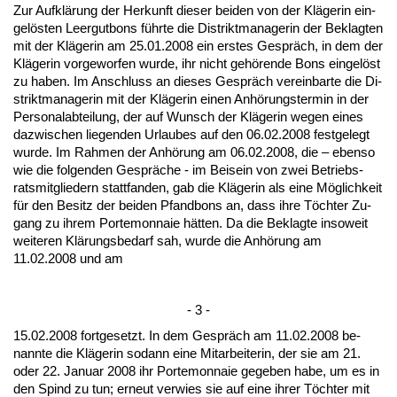
Zur Aufklärung der Her­kunft die­ser bei­den von der Kläge­rin ein­
gelösten Leer­gut­bons führ­te die Di­strikt­ma­na­ge­rin der Be­klag­ten
mit der Kläge­rin am 25.01.2008 ein ers­tes Gespräch, in dem der
Kläge­rin vor­ge­wor­fen wur­de, ihr nicht gehören­de Bons ein­gelöst
zu ha­ben. Im An­schluss an die­ses Gespräch ver­ein­bar­te die Di­
strikt­ma­na­ge­rin mit der Kläge­rin ei­nen Anhörungs­ter­min in der
Per­so­nal­ab­tei­lung, der auf Wunsch der Kläge­rin we­gen ei­nes
da­zwi­schen lie­gen­den Ur­lau­bes auf den 06.02.2008 fest­ge­legt
wur­de. Im Rah­men der Anhörung am 06.02.2008, die – eben­so
wie die fol­gen­den Gespräche - im Bei­sein von zwei Be­triebs­
rats­mit­glie­dern statt­fan­den, gab die Kläge­rin als ei­ne Möglich­keit
für den Be­sitz der bei­den Pfand­bons an, dass ih­re Töch­ter Zu­
gang zu ih­rem Porte­mon­naie hätten. Da die Be­klag­te in­so­weit
wei­te­ren Klärungs­be­darf sah, wur­de die Anhörung am
11.02.2008 und am
- 3 -
15.02.2008 fort­ge­setzt. In dem Gespräch am 11.02.2008 be­
nann­te die Kläge­rin so­dann ei­ne Mit­ar­bei­te­rin, der sie am 21.
oder 22. Ja­nu­ar 2008 ihr Porte­mon­naie ge­ge­ben ha­be, um es in
den Spind zu tun; er­neut ver­wies sie auf ei­ne ih­rer Töch­ter mit