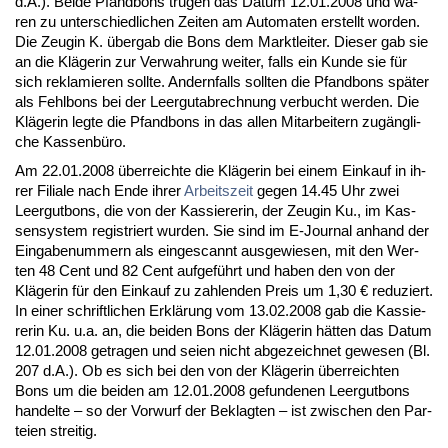
d.A.). Bei­de Pfand­bons tru­gen das Da­tum 12.01.2008 und wa­
ren zu un­ter­schied­li­chen Zei­ten am Au­to­ma­ten er­stellt wor­den.
Die Zeu­gin K. überg­ab die Bons dem Markt­lei­ter. Die­ser gab sie
an die Kläge­rin zur Ver­wah­rung wei­ter, falls ein Kun­de sie für
sich re­kla­mie­ren soll­te. An­dern­falls soll­ten die Pfand­bons später
als Fehl­bons bei der Leer­gut­ab­rech­nung ver­bucht wer­den. Die
Kläge­rin leg­te die Pfand­bons in das al­len Mit­ar­bei­tern zugäng­li­
che Kas­senbüro.
Am 22.01.2008 über­reich­te die Kläge­rin bei ei­nem Ein­kauf in ih­
rer Fi­lia­le nach En­de ih­rer
Ar­beits­zeit
ge­gen 14.45 Uhr zwei
Leer­gut­bons, die von der Kas­sie­re­rin, der Zeu­gin Ku., im Kas­
sen­sys­tem re­gis­triert wur­den. Sie sind im E-Jour­nal an­hand der
Ein­ga­be­num­mern als ein­ge­scannt aus­ge­wie­sen, mit den Wer­
ten 48 Cent und 82 Cent auf­geführt und ha­ben den von der
Kläge­rin für den Ein­kauf zu zah­len­den Preis um 1,30 € re­du­ziert.
In ei­ner schrift­li­chen Erklärung vom 13.02.2008 gab die Kas­sie­
re­rin Ku. u.a. an, die bei­den Bons der Kläge­rin hätten das Da­tum
12.01.2008 ge­tra­gen und sei­en nicht ab­ge­zeich­net ge­we­sen (Bl.
207 d.A.). Ob es sich bei den von der Kläge­rin über­reich­ten
Bons um die bei­den am 12.01.2008 ge­fun­de­nen Leer­gut­bons
han­del­te – so der Vor­wurf der Be­klag­ten – ist zwi­schen den Par­
tei­en strei­tig.