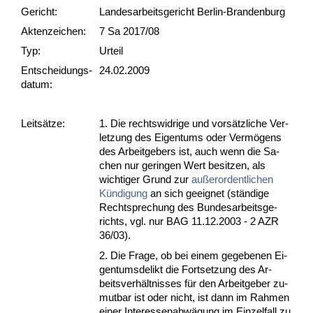
Gericht:
Landesarbeitsgericht Berlin-Brandenburg
Akten­zeichen:
7 Sa 2017/08
Typ:
Urteil
Ent­scheid­ungs­
24.02.2009
datum:
Leit­sätze:
1. Die rechts­wid­ri­ge und vorsätz­li­che Ver­
let­zung des Ei­gen­tums oder Vermögens
des Ar­beit­ge­bers ist, auch wenn die Sa­
chen nur ge­rin­gen Wert be­sit­zen, als
wich­ti­ger Grund zur
außer­or­dent­li­chen
Kündi­gung
an sich ge­eig­net (ständi­ge
Recht­spre­chung des Bun­des­ar­beits­ge­
richts, vgl. nur BAG 11.12.2003 - 2 AZR
36/03).
2. Die Fra­ge, ob bei ei­nem ge­ge­be­nen Ei­
gen­tums­de­likt die Fort­set­zung des Ar­
beits­verhält­nis­ses für den Ar­beit­ge­ber zu­
mut­bar ist oder nicht, ist dann im Rah­men
ei­ner In­ter­es­sen­abwägung im Ein­zel­fall zu