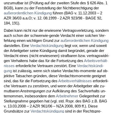
un­zu­mut­bar ist (Prüfung auf der zwei­ten Stu­fe des § 626 Abs. 1
BGB), kann zu der Fest­stel­lung der Nicht­be­rech­ti­gung der
außer­or­dent­li­chen Kündi­gung
führen (BAG v. 11.12.2003 – 2
AZR 36/03 a.a.O; v. 12. 08.1999 - 2 AZR 923/98 - BA­GE 92,
184, 191).
Da­bei kann nicht nur die er­wie­se­ne Ver­trags­ver­let­zung, son­dern
auch schon der schwer­wie-gen­de Ver­dacht ei­ner sol­chen Ver­
feh­lung ei­nen wich­ti­gen Grund zur
außer­or­dent­li­chen Kündi­gung
dar­stel­len. Ei­ne
Ver­dachtskündi­gung
liegt vor, wenn und so­weit
der Ar­beit­ge­ber sei­ne Kündi­gung da­mit be­gründet, ge­ra­de der
Ver­dacht ei­nes (nicht er­wie­se­nen) straf­ba­ren bzw. ver­trags­wid­ri­
gen Ver­hal­tens ha­be das für die Fort­set­zung des
Ar­beits­verhält­
nis­ses
er­for­der­li­che Ver­trau­en zerstört. Ei­ne
Ver­dachtskündi­
gung
ist zulässig, wenn sich star­ke Ver­dachts-mo­men­te auf ob­
jek­ti­ve Tat­sa­chen gründen, die­se Ver­dachts­mo­men­te ge­eig­net
sind, das für die Fort­set­zung des
Ar­beits­verhält­nis­ses
er­for­der­li­
che Ver­trau­en zu zerstören, und wenn der Ar­beit­ge­ber al­le zu­
mut­ba­ren An­stren­gun­gen zur Aufklärung des Sach­ver­halts un­
ter­nom­men, ins­be­son­de­re dem
Ar­beit­neh­mer
Ge­le­gen­heit zur
Stel­lung­nah­me ge­ge­ben hat (vgl. std. Rspr. des BAG z.B. BAG
v. 13.03.2008 – 2 AZR 961/06 – NZA 2008, 809 ff.). Die­se
Grundsätze zur
Ver­dachtskündi­gung
sind in der Recht­spre­