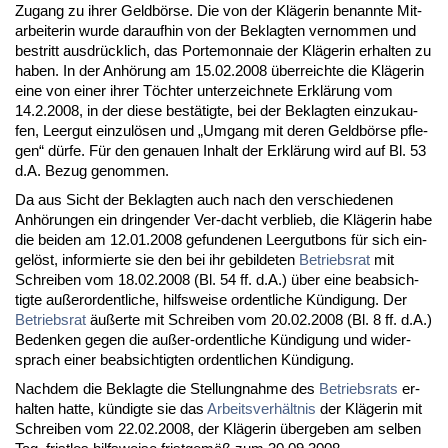
Zu­gang zu ih­rer Geldbörse. Die von der Kläge­rin be­nann­te Mit­
ar­bei­te­rin wur­de dar­auf­hin von der Be­klag­ten ver­nom­men und
be­stritt aus­drück­lich, das Porte­mon­naie der Kläge­rin er­hal­ten zu
ha­ben. In der Anhörung am 15.02.2008 über­reich­te die Kläge­rin
ei­ne von ei­ner ih­rer Töch­ter un­ter­zeich­ne­te Erklärung vom
14.2.2008, in der die­se bestätig­te, bei der Be­klag­ten ein­zu­kau­
fen, Leer­gut ein­zulösen und „Um­gang mit de­ren Geldbörse pfle­
gen“ dürfe. Für den ge­nau­en In­halt der Erklärung wird auf Bl. 53
d.A. Be­zug ge­nom­men.
Da aus Sicht der Be­klag­ten auch nach den ver­schie­de­nen
Anhörun­gen ein drin­gen­der Ver-dacht ver­blieb, die Kläge­rin ha­be
die bei­den am 12.01.2008 ge­fun­de­nen Leer­gut­bons für sich ein­
gelöst, in­for­mier­te sie den bei ihr ge­bil­de­ten
Be­triebs­rat
mit
Schrei­ben vom 18.02.2008 (Bl. 54 ff. d.A.) über ei­ne be­ab­sich­
tig­te außer­or­dent­li­che, hilfs­wei­se or­dent­li­che Kündi­gung. Der
Be­triebs­rat
äußer­te mit Schrei­ben vom 20.02.2008 (Bl. 8 ff. d.A.)
Be­den­ken ge­gen die außer-or­dent­li­che Kündi­gung und wi­der­
sprach ei­ner be­ab­sich­tig­ten or­dent­li­chen Kündi­gung.
Nach­dem die Be­klag­te die Stel­lung­nah­me des
Be­triebs­rats
er­
hal­ten hat­te, kündig­te sie das
Ar­beits­verhält­nis
der Kläge­rin mit
Schrei­ben vom 22.02.2008, der Kläge­rin über­ge­ben am sel­ben