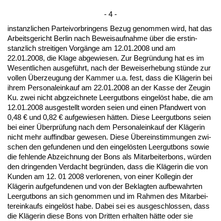
- 4 -
in­stanz­li­chen Par­tei­vor­brin­gens Be­zug ge­nom­men wird, hat das
Ar­beits­ge­richt Ber­lin nach Be­weis­auf­nah­me über die erst­in­
stanz­lich strei­ti­gen Vorgänge am 12.01.2008 und am
22.01.2008, die Kla­ge ab­ge­wie­sen. Zur Be­gründung hat es im
We­sent­li­chen aus­geführt, nach der Be­weis­er­he­bung stünde zur
vol­len Über­zeu­gung der Kam­mer u.a. fest, dass die Kläge­rin bei
ih­rem Per­so­nal­ein­kauf am 22.01.2008 an der Kas­se der Zeu­gin
Ku. zwei nicht abg­zeich­ne­te Leer­gut­bons ein­gelöst ha­be, die am
12.01.2008 aus­ge­stellt wor­den sei­en und ei­nen Pfand­wert von
0,48 € und 0,82 € auf­ge­wie­sen hätten. Die­se Leer­gut­bons sei­en
bei ei­ner Über­prüfung nach dem Per­so­nal­ein­kauf der Kläge­rin
nicht mehr auf­find­bar ge­we­sen. Die­se Übe­rein­stim­mun­gen zwi­
schen den ge­fun­de­nen und den ein­gelösten Leer­gut­bons so­wie
die feh­len­de Ab­zeich­nung der Bons als Mit­ar­bei­ter­bons, würden
den drin­gen­den Ver­dacht be­gründen, dass die Kläge­rin die von
Kun­den am 12. 01 2008 ver­lo­re­nen, von ei­ner Kol­le­gin der
Kläge­rin auf­ge­fun­de­nen und von der Be­klag­ten auf­be­wahr­ten
Leer­gut­bons an sich ge­nom­men und im Rah­men des Mit­ar­bei­
ter­ein­kaufs ein­gelöst ha­be. Da­bei sei es aus­ge­schlos­sen, dass
die Kläge­rin die­se Bons von Drit­ten er­hal­ten hätte oder sie