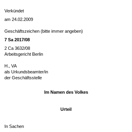
Verkündet
am 24.02.2009
Geschäfts­zei­chen (bit­te im­mer an­ge­ben)
7 Sa 2017/08
2 Ca 3632/08
Ar­beits­ge­richt Ber­lin
H., VA
als Ur­kunds­be­am­ter/in
der Geschäfts­stel­le
Im Na­men des Vol­kes
Ur­teil
In Sa­chen