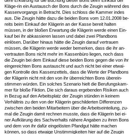
de­re Erklärung für die Bu­chung die­ser Bons beim Ein­kauf der
Kläge-rin ein Aus­tausch der Bons durch die Zeu­gin während des
Kas­sen­vor­gangs in Be­tracht. Dies schloss die Kam­mer in­des
aus. Die Zeu­gin hätte da­zu die bei­den Bons vom 12.01.2008 be­
reits beim Ein­kauf der Kläge­rin an der Kas­se be­reit hal­ten
müssen, in der bloßen Er­war­tung die Kläge­rin wer­de ei­nen Ein­
kauf bei ihr ab­kas­sie­ren las­sen und da­bei zwei Pfand­bons
einlösen. Darüber hin­aus hätte die Zeu­gin dar­auf ver­trau­en
müssen, die Kläge­rin wer­de we­der be­mer­ken, dass die ihr an­
ver­trau­ten Bons nicht mehr im Kas­senbüro lie­gen, noch dass
die Zeu­gin bei dem Ein­kauf die­se bei­den Bons ge­gen die von ihr
ein­ge­reich­ten Bons aus­tauscht und auch nicht bei ei­ner et­wai­
gen Kon­trol­le des Kas­sen­zet­tels, dass die Wer­te der Pfand­bons
der Kläge­rin nicht mit den von ihr über­reich­ten Bons übe­rein­
stim­men würden. Ein sol­ches Sze­na­rio hielt die Be­ru­fungs­kam­
mer für bloße Fik­ti­on. Die sich dar­aus er­ge­ben­den Ri­si­ken auch
in Be­zug auf den Ar­beits­platz der Zeu­gin stünden in kei­nem
Verhält­nis zu den von der Kläge­rin ge­schil­der­ten Dif­fe­ren­zen
zwi­schen den bei­den Mit­ar­bei­tern über die Ar­beits­ein­tei­lung, zu­
mal die Zeu­gin da­mit rech­nen muss­te, dass die Kläge­rin bei ei­
ner Aufklärung des Sach­ver­halts nähe­re An­ga­ben zu ih­ren Bons
und dem von ihr dafür ein­gelösten Pfand­gut hätte ma­chen
können, so dass et­wai­ge Un­stim­mig­kei­ten hier auf die Zeu­gin