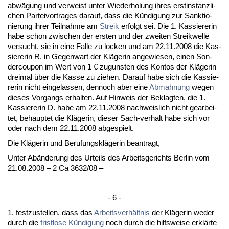
abwägung und ver­weist un­ter Wie­der­ho­lung ih­res erst­in­stanz­li­
chen Par­tei­vor­tra­ges dar­auf, dass die Kündi­gung zur Sank­tio­
nie­rung ih­rer Teil­nah­me am
Streik
er­folgt sei. Die 1. Kas­sie­re­rin
ha­be schon zwi­schen der ers­ten und der zwei­ten Streik­wel­le
ver­sucht, sie in ei­ne Fal­le zu lo­cken und am 22.11.2008 die Kas­
sie­re­rin R. in Ge­gen­wart der Kläge­rin an­ge­wie­sen, ei­nen Son­
der­cou­pon im Wert von 1 € zu­guns­ten des Kon­tos der Kläge­rin
drei­mal über die Kas­se zu zie­hen. Dar­auf ha­be sich die Kas­sie­
re­rin nicht ein­ge­las­sen, den­noch aber ei­ne
Ab­mah­nung
we­gen
die­ses Vor­gangs er­hal­ten. Auf Hin­weis der Be­klag­ten, die 1.
Kas­sie­re­rin D. ha­be am 22.11.2008 nach­weis­lich nicht ge­ar­bei­
tet, be­haup­tet die Kläge­rin, die­ser Sach-ver­halt ha­be sich vor
oder nach dem 22.11.2008 ab­ge­spielt.
Die Kläge­rin und Be­ru­fungskläge­rin be­an­tragt,
Un­ter Abände­rung des Ur­teils des Ar­beits­ge­richts Ber­lin vom
21.08.2008 – 2 Ca 3632/08 –
- 6 -
1. fest­zu­stel­len, dass das
Ar­beits­verhält­nis
der Kläge­rin we­der
durch die
frist­lo­se Kündi­gung
noch durch die hilfs­wei­se erklärte