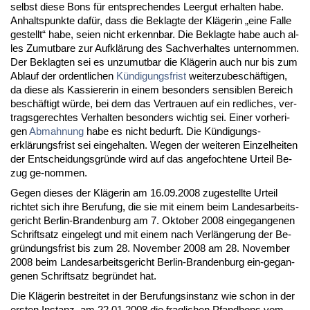
selbst die­se Bons für ent­spre­chen­des Leer­gut er­hal­ten ha­be.
An­halts­punk­te dafür, dass die Be­klag­te der Kläge­rin „ei­ne Fal­le
ge­stellt“ ha­be, sei­en nicht er­kenn­bar. Die Be­klag­te ha­be auch al­
les Zu­mut­ba­re zur Aufklärung des Sach­ver­hal­tes un­ter­nom­men.
Der Be­klag­ten sei es un­zu­mut­bar die Kläge­rin auch nur bis zum
Ab­lauf der or­dent­li­chen
Kündi­gungs­frist
wei­ter­zu­beschäfti­gen,
da die­se als Kas­sie­re­rin in ei­nem be­son­ders sen­si­blen Be­reich
beschäftigt würde, bei dem das Ver­trau­en auf ein red­li­ches, ver­
trags­ge­rech­tes Ver­hal­ten be­son­ders wich­tig sei. Ei­ner vor­he­ri­
gen
Ab­mah­nung
ha­be es nicht be­durft. Die Kündi­gungs­
erklärungs­frist sei ein­ge­hal­ten. We­gen der wei­te­ren Ein­zel­hei­ten
der Ent­schei­dungs­gründe wird auf das an­ge­foch­te­ne Ur­teil Be­
zug ge-nom­men.
Ge­gen die­ses der Kläge­rin am 16.09.2008 zu­ge­stell­te Ur­teil
rich­tet sich ih­re Be­ru­fung, die sie mit ei­nem beim Lan­des­ar­beits­
ge­richt Ber­lin-Bran­den­burg am 7. Ok­to­ber 2008 ein­ge­gan­ge­nen
Schrift­satz ein­ge­legt und mit ei­nem nach Verlänge­rung der Be­
gründungs­frist bis zum 28. No­vem­ber 2008 am 28. No­vem­ber
2008 beim Lan­des­ar­beits­ge­richt Ber­lin-Bran­den­burg ein-ge­gan­
ge­nen Schrift­satz be­gründet hat.
Die Kläge­rin be­strei­tet in der Be­ru­fungs­in­stanz wie schon in der
ers­ten In­stanz, am 22.01.2008 die frag­li­chen Pfand­bons vom