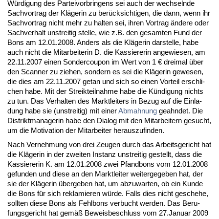
Würdi­gung des Par­tei­vor­brin­gens sei auch der wech­seln­de
Sach­vor­trag der Kläge­rin zu berück­sich­ti­gen, die dann, wenn ihr
Sach­vor­trag nicht mehr zu hal­ten sei, ih­ren Vor­trag ände­re oder
Sach­ver­halt un­strei­tig stel­le, wie z.B. den ge­sam­ten Fund der
Bons am 12.01.2008. An­ders als die Kläge­rin dar­stel­le, ha­be
auch nicht die Mit­ar­bei­te­rin D. die Kas­sie­re­rin an­ge­wie­sen, am
22.11.2007 ei­nen Son­der­cou­pon im Wert von 1 € drei­mal über
den Scan­ner zu zie­hen, son­dern es sei die Kläge­rin ge­we­sen,
die dies am 22.11.2007 ge­tan und sich so ei­nen Vor­teil er­schli­
chen ha­be. Mit der Streik­teil­nah­me ha­be die Kündi­gung nichts
zu tun. Das Ver­hal­ten des Markt­lei­ters in Be­zug auf die Ein­la­
dung ha­be sie (un­strei­tig) mit ei­ner
Ab­mah­nung
ge­ahn­det. Die
Di­strikt­ma­na­ge­rin ha­be den Dia­log mit den Mit­ar­bei­tern ge­sucht,
um die Mo­ti­va­ti­on der Mit­ar­bei­ter her­aus­zu­fin­den.
Nach Ver­neh­mung von drei Zeu­gen durch das Ar­beits­ge­richt hat
die Kläge­rin in der zwei­ten In­stanz un­strei­tig ge­stellt, dass die
Kas­sie­re­rin K. am 12.01.2008 zwei Pfand­bons vom 12.01.2008
ge­fun­den und die­se an den Markt­lei­ter wei­ter­ge­ge­ben hat, der
sie der Kläge­rin über­ge­ben hat, um ab­zu­war­ten, ob ein Kun­de
die Bons für sich re­kla­mie­ren würde. Falls dies nicht ge­sche­he,
soll­ten die­se Bons als Fehl­bons ver­bucht wer­den. Das Be­ru­
fungs­ge­richt hat gemäß Be­weis­be­schluss vom 27.Ja­nu­ar 2009