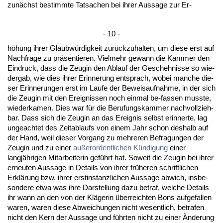
zunächst be­stimm­te Tat­sa­chen bei ih­rer Aus­sa­ge zur Er-
- 10 -
höhung ih­rer Glaubwürdig­keit zurück­zu­hal­ten, um die­se erst auf
Nach­fra­ge zu präsen­tie­ren. Viel­mehr ge­wann die Kam­mer den
Ein­druck, dass die Zeu­gin den Ab­lauf der Ge­scheh­nis­se so wie­
der­gab, wie dies ih­rer Er­in­ne­rung ent­sprach, wo­bei man­che die­
ser Er­in­ne­run­gen erst im Lau­fe der Be­weis­auf­nah­me, in der sich
die Zeu­gin mit den Er­eig­nis­sen noch ein­mal be-fas­sen muss­te,
wie­der­ka­men. Dies war für die Be­ru­fungs­kam­mer nach­voll­zieh­
bar. Dass sich die Zeu­gin an das Er­eig­nis selbst er­in­ner­te, lag
un­ge­ach­tet des Zeit­ab­laufs von ei­nem Jahr schon des­halb auf
der Hand, weil die­ser Vor­gang zu meh­re­ren Be­fra­gun­gen der
Zeu­gin und zu ei­ner
außer­or­dent­li­chen Kündi­gung
ei­ner
langjähri­gen Mit­ar­bei­te­rin geführt hat. So­weit die Zeu­gin bei ih­rer
er­neu­ten Aus­sa­ge in De­tails von ih­rer frühe­ren schrift­li­chen
Erklärung bzw. ih­rer erst­in­stanz­li­chen Aus­sa­ge ab­wich, ins­be­
son­de­re et­wa was ih­re Dar­stel­lung da­zu be­traf, wel­che De­tails
ihr wann an den von der Kläge­rin über­reich­ten Bons auf­ge­fal­len
wa­ren, wa­ren die­se Ab­wei­chun­gen nicht we­sent­lich, be­tra­fen
nicht den Kern der Aus­sa­ge und führ­ten nicht zu ei­ner Ände­rung