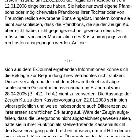
12.01.2008 ein­gelöst zu ha­ben. Sie ha­be nur zwei ei­ge­ne Pfand­
bons oder mögli­cher­wei­se Pfand­bons ih­rer Toch­ter oder von
Freun­den red­lich er­wor­be­ne Bons ein­gelöst. In­so­fern könne sie
nicht aus­sch­ließen, dass die Pfand­bons, die sie der Zeu­gin Ku.
über­reicht ha­be, nicht ge­gen­ge­zeich­net ge­we­sen sei­en. Es
müsse hier von ei­ner Ma­ni­pu­la­ti­on des Kas­sen­vor­gangs zu ih­
ren Las­ten aus­ge­gan­gen wer­den. Auf die
- 5 -
sich aus dem E-Jour­nal er­ge­ben­den In­for­ma­tio­nen könne sich
die Be­klag­te zur Be­gründung ih­res Ver­dach­tes nicht stützen.
Die­ses sei auf­grund der mit dem Ge­samt­be­triebs­rat ab­ge­
schlos­se­nen Ge­samt­be­triebs­ver­ein­ba­rung E-Jour­nal vom
28.04.2005 (Bl. 421 ff d.A.) nicht zu ver­wer­ten. Die Aus­sa­ge der
Zeu­gin Ku. zu dem Kas­sier­vor­gang am 22.01.2008 sei in sich
wi­dersprüchlich und wei­se ins­be­son­de­re auch Dif­fe­ren­zen zu
ih­rer ers­ten schrift­li­chen Erklärung auf. Wäre der Zeu­gin auf­ge­
fal­len, dass die Leer­gut­bons nicht ab­ge­zeich­net ge­we­sen sei­en,
hätte sie in ih­rer Funk­ti­on als stell­ver­tre­ten­de Kas­sen­auf­sicht
den Kas­sier­vor­gang un­ter­bre­chen müssen, um mit Hil­fe der an­
we­sen­den 1. Kas­sie­re­rin ei­ne Über­prüfung des Kas­sen­be­reichs