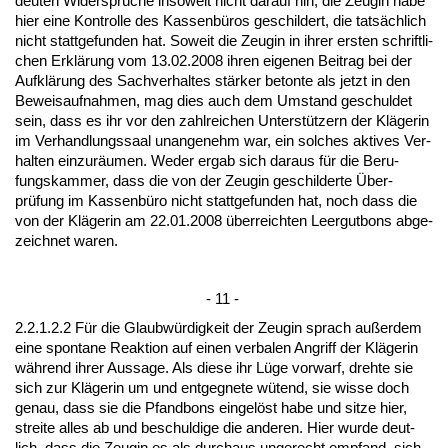
deu­ten Wi­dersprüche in­so­weit nicht dar­auf hin, die Zeu­gin ha­be
hier ei­ne Kon­trol­le des Kas­senbüros ge­schil­dert, die tatsächlich
nicht statt­ge­fun­den hat. So­weit die Zeu­gin in ih­rer ers­ten schrift­li­
chen Erklärung vom 13.02.2008 ih­ren ei­ge­nen Bei­trag bei der
Aufklärung des Sach­ver­hal­tes stärker be­ton­te als jetzt in den
Be­weis­auf­nah­men, mag dies auch dem Um­stand ge­schul­det
sein, dass es ihr vor den zahl­rei­chen Un­terstützern der Kläge­rin
im Ver­hand­lungs­saal un­an­ge­nehm war, ein sol­ches ak­ti­ves Ver­
hal­ten ein­zuräum­en. We­der er­gab sich dar­aus für die Be­ru­
fungs­kam­mer, dass die von der Zeu­gin ge­schil­der­te Über­
prüfung im Kas­senbüro nicht statt­ge­fun­den hat, noch dass die
von der Kläge­rin am 22.01.2008 über­reich­ten Leer­gut­bons ab­ge­
zeich­net wa­ren.
- 11 -
2.2.1.2.2 Für die Glaubwürdig­keit der Zeu­gin sprach außer­dem
ei­ne spon­ta­ne Re­ak­ti­on auf ei­nen ver­ba­len An­griff der Kläge­rin
während ih­rer Aus­sa­ge. Als die­se ihr Lüge vor­warf, dreh­te sie
sich zur Kläge­rin um und ent­geg­ne­te wütend, sie wis­se doch
ge­nau, dass sie die Pfand­bons ein­gelöst ha­be und sit­ze hier,
strei­te al­les ab und be­schul­di­ge die an­de­ren. Hier wur­de deut­
lich, dass die Zeu­gin es als durch­aus un­ge­recht emp­fand, sich