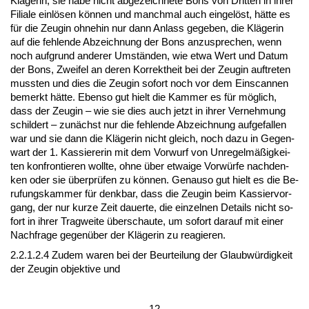
Kläge­rin, sie ha­be nicht ab­ge­zeich­ne­te Bons von Drit­ten in ih­rer
Fi­lia­le einlösen können und manch­mal auch ein­gelöst, hätte es
für die Zeu­gin oh­ne­hin nur dann An­lass ge­ge­ben, die Kläge­rin
auf die feh­len­de Ab­zeich­nung der Bons an­zu­spre­chen, wenn
noch auf­grund an­de­rer Umständen, wie et­wa Wert und Da­tum
der Bons, Zwei­fel an de­ren Kor­rekt­heit bei der Zeu­gin auf­tre­ten
muss­ten und dies die Zeu­gin so­fort noch vor dem Ein­scan­nen
be­merkt hätte. Eben­so gut hielt die Kam­mer es für möglich,
dass der Zeu­gin – wie sie dies auch jetzt in ih­rer Ver­neh­mung
schil­dert – zunächst nur die feh­len­de Ab­zeich­nung auf­ge­fal­len
war und sie dann die Kläge­rin nicht gleich, noch da­zu in Ge­gen­
wart der 1. Kas­sie­re­rin mit dem Vor­wurf von Un­re­gelmäßig­kei­
ten kon­fron­tie­ren woll­te, oh­ne über et­wai­ge Vorwürfe nach­den­
ken oder sie über­prüfen zu können. Ge­nau­so gut hielt es die Be­
ru­fungs­kam­mer für denk­bar, dass die Zeu­gin beim Kas­sier­vor­
gang, der nur kur­ze Zeit dau­er­te, die ein­zel­nen De­tails nicht so­
fort in ih­rer Trag­wei­te über­schau­te, um so­fort dar­auf mit ei­ner
Nach­fra­ge ge­genüber der Kläge­rin zu re­agie­ren.
2.2.1.2.4 Zu­dem wa­ren bei der Be­ur­tei­lung der Glaubwürdig­keit
der Zeu­gin ob­jek­ti­ve und
- 12 -