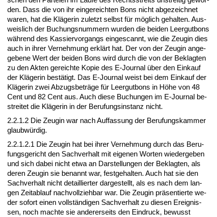
den. Dass die von ihr ein­ge­reich­ten Bons nicht ab­ge­zeich­net
wa­ren, hat die Kläge­rin zu­letzt selbst für möglich ge­hal­ten. Aus­
weis­lich der Bu­chungs­num­mern wur­den die bei­den Leer­gut­bons
während des Kas­sier­vor­gangs ein­ge­scannt, wie die Zeu­gin dies
auch in ih­rer Ver­neh­mung erklärt hat. Der von der Zeu­gin an­ge­
ge­be­ne Wert der bei­den Bons wird durch die von der Be­klag­ten
zu den Ak­ten ge­reich­te Ko­pie des E-Jour­nal über den Ein­kauf
der Kläge­rin bestätigt. Das E-Jour­nal weist bei dem Ein­kauf der
Kläge­rin zwei Ab­zugs­beträge für Leer­gut­bons in Höhe von 48
Cent und 82 Cent aus. Auch die­se Bu­chun­gen im E-Jour­nal be­
strei­tet die Kläge­rin in der Be­ru­fungs­in­stanz nicht.
2.2.1.2 Die Zeu­gin war nach Auf­fas­sung der Be­ru­fungs­kam­mer
glaubwürdig.
2.2.1.2.1 Die Zeu­gin hat bei ih­rer Ver­neh­mung durch das Be­ru­
fungs­ge­richt den Sach­ver­halt mit ei­ge­nen Wor­ten wie­der­ge­ben
und sich da­bei nicht et­wa an Dar­stel­lun­gen der Be­klag­ten, als
de­ren Zeu­gin sie be­nannt war, fest­ge­hal­ten. Auch hat sie den
Sach­ver­halt nicht de­tail­lier­ter dar­ge­stellt, als es nach dem lan­
gen Zeit­ab­lauf nach­voll­zieh­bar war. Die Zeu­gin präsen­tier­te we­
der so­fort ei­nen vollständi­gen Sach­ver­halt zu die­sen Er­eig­nis­
sen, noch mach­te sie an­de­rer­seits den Ein­druck, be­wusst