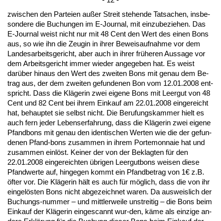
zwi­schen den Par­tei­en außer Streit ste­hen­de Tat­sa­chen, ins­be­
son­de­re die Bu­chun­gen im E-Jour­nal, mit ein­zu­be­zie­hen. Das
E-Jour­nal weist nicht nur mit 48 Cent den Wert des ei­nen Bons
aus, so wie ihn die Zeu­gin in ih­rer Be­weis­auf­nah­me vor dem
Lan­des­ar­beits­ge­richt, aber auch in ih­rer frühe­ren Aus­sa­ge vor
dem Ar­beits­ge­richt im­mer wie­der an­ge­ge­ben hat. Es weist
darüber hin­aus den Wert des zwei­ten Bons mit ge­nau dem Be­
trag aus, der dem zwei­ten ge­fun­de­nen Bon vom 12.01.2008 ent­
spricht. Dass die Kläge­rin zwei ei­ge­ne Bons mit Leer­gut von 48
Cent und 82 Cent bei ih­rem Ein­kauf am 22.01.2008 ein­ge­reicht
hat, be­haup­tet sie selbst nicht. Die Be­ru­fungs­kam­mer hielt es
auch fern je­der Le­bens­er­fah­rung, dass die Kläge­rin zwei ei­ge­ne
Pfand­bons mit ge­nau den iden­ti­schen Wer­ten wie die der ge­fun­
de­nen Pfand-bons zu­sam­men in ih­rem Porte­mon­naie hat und
zu­sam­men einlöst. Kei­ner der von der Be­klag­ten für den
22.01.2008 ein­ge­reich­ten übri­gen Leer­gut­bons wei­sen die­se
Pfand­wer­te auf, hin­ge­gen kommt ein Pfand­be­trag von 1€ z.B.
öfter vor. Die Kläge­rin hält es auch für möglich, dass die von ihr
ein­gelösten Bons nicht ab­ge­zeich­net wa­ren. Da aus­weis­lich der
Bu­chungs-num­mer – und mitt­ler­wei­le un­strei­tig – die Bons beim
Ein­kauf der Kläge­rin ein­ge­scannt wur-den, käme als ein­zi­ge an­