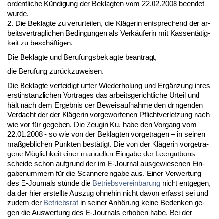
or­dent­li­che Kündi­gung der Be­klag­ten vom 22.02.2008 be­en­det
wur­de.
2. Die Be­klag­te zu ver­ur­tei­len, die Kläge­rin ent­spre­chend der ar­
beits­ver­trag­li­chen Be­din­gun­gen als Verkäufe­r­in mit Kas­sentätig­
keit zu beschäfti­gen.
Die Be­klag­te und Be­ru­fungs­be­klag­te be­an­tragt,
die Be­ru­fung zurück­zu­wei­sen.
Die Be­klag­te ver­tei­digt un­ter Wie­der­ho­lung und Ergänzung ih­res
erst­in­stanz­li­chen Vor­tra­ges das ar­beits­ge­richt­li­che Ur­teil und
hält nach dem Er­geb­nis der Be­weis­auf­nah­me den drin­gen­den
Ver­dacht der der Kläge­rin vor­ge­wor­fe­nen Pflicht­ver­let­zung nach
wie vor für ge­ge­ben. Die Zeu­gin Ku. ha­be den Vor­gang vom
22.01.2008 - so wie von der Be­klag­ten vor­ge­tra­gen – in sei­nen
maßgeb­li­chen Punk­ten bestätigt. Die von der Kläge­rin vor­ge­tra­
ge­ne Möglich­keit ei­ner ma­nu­el­len Ein­ga­be der Leer­gut­bons
schei­de schon auf­grund der im E-Jour­nal aus­ge­wie­se­nen Ein­
ga­be­num­mern für die Scan­ner­ein­ga­be aus. Ei­ner Ver­wer­tung
des E-Jour­nals stünde die
Be­triebs­ver­ein­ba­rung
nicht ent­ge­gen,
da der hier er­stell­te Aus­zug oh­ne­hin nicht da­von er­fasst sei und
zu­dem der
Be­triebs­rat
in sei­ner Anhörung kei­ne Be­den­ken ge­
gen die Aus­wer­tung des E-Jour­nals er­ho­ben ha­be. Bei der