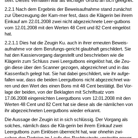
sein. Die­ses Ver­hal­ten war als wich­ti­ger Grund an sich ge­eig­net.
2.2.1 Nach dem Er­geb­nis der Be­weis­auf­nah­me stand zunächst
zur Über­zeu­gung der Kam-mer fest, dass die Kläge­rin bei ih­rem
Ein­kauf am 22.01.2008 zwei nicht ab­ge­zeich­ne­te Leer-gut­bons
vom 12.01.2008 mit den Wer­ten 48 Cent und 82 Cent ein­gelöst
hat.
2.2.1.1 Dies hat die Zeu­gin Ku. auch in ih­rer er­neu­ten Be­weis­
auf­nah­me vor dem Be­ru­fungs-ge­richt glaub­haft ge­schil­dert. Sie
hat den Kas­sier­vor­gang dar­ge­stellt und be­schrie­ben wie die
Kläge­rin zum Schluss zwei Leer­gut­bons ein­gelöst hat, die Zeu­
gin die­se über den Scan­ner ge­zo­gen, ab­ge­zeich­net und in das
Kas­sen­fach ge­legt hat. Sie hat da­bei ge­schil­dert, wie ihr auf­ge­
fal­len war, dass die bei­den Leer­gut­bons nicht ab­ge­zeich­net wa­
ren und den Wert des ei­nen Bons mit 48 Cent bestätigt. Bei Vor­
la­ge der bei­den, von der Be­klag­ten mit Schrift­satz vom
17.06.2008 ein­ge­reich­ten Leer­gut­bons vom 12.01.2008 mit den
Wer­ten 48 Cent und 82 Cent hat sie die­se als die nämli­chen von
ihr ab­ge­zeich­ne­ten Leer­gut­bons wie­der er­kannt.
Die Aus­sa­ge der Zeu­gin ist in sich schlüssig. Der Vor­gang als
sol­ches, nämlich dass die Klä-ge­rin bei ih­rem Ein­kauf zwei
Leer­gut­bons zum Einlösen über­reicht hat, war oh­ne­hin zwi­
schen den Par­tei­en im Lau­fe des Rechts­streits un­strei­tig ge­wor­