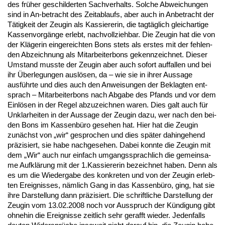
des früher ge­schil­der­ten Sach­ver­halts. Sol­che Ab­wei­chun­gen
sind in An-be­tracht des Zeit­ab­laufs, aber auch in An­be­tracht der
Tätig­keit der Zeu­gin als Kas­sie­re­rin, die tagtäglich gleich­ar­ti­ge
Kas­sen­vorgänge er­lebt, nach­voll­zieh­bar. Die Zeu­gin hat die von
der Kläge­rin ein­ge­reich­ten Bons stets als ers­tes mit der feh­len­
den Ab­zeich­nung als Mit­ar­bei­ter­bons ge­kenn­zeich­net. Die­ser
Um­stand muss­te der Zeu­gin aber auch so­fort auf­fal­len und bei
ihr Über­le­gun­gen auslösen, da – wie sie in ih­rer Aus­sa­ge
ausführ­te und dies auch den An­wei­sun­gen der Be­klag­ten ent­
sprach – Mit­ar­bei­ter­bons nach Ab­ga­be des Pfands und vor dem
Einlösen in der Re­gel ab­zu­zeich­nen wa­ren. Dies galt auch für
Un­klar­hei­ten in der Aus­sa­ge der Zeu­gin da­zu, wer nach den bei­
den Bons im Kas­senbüro ge­se­hen hat. Hier hat die Zeu­gin
zunächst von „wir“ ge­spro­chen und dies später da­hin­ge­hend
präzi­siert, sie ha­be nach­ge­se­hen. Da­bei konn­te die Zeu­gin mit
dem „Wir“ auch nur ein­fach um­gangs­sprach­lich die ge­mein­sa­
me Aufklärung mit der 1.Kas­sie­re­rin be­zeich­net ha­ben. Denn als
es um die Wie­der­ga­be des kon­kre­ten und von der Zeu­gin er­leb­
ten Er­eig­nis­ses, nämlich Gang in das Kas­senbüro, ging, hat sie
ih­re Dar­stel­lung dann präzi­siert. Die schrift­li­che Dar­stel­lung der
Zeu­gin vom 13.02.2008 noch vor Aus­spruch der Kündi­gung gibt
oh­ne­hin die Er­eig­nis­se zeit­lich sehr ge­rafft wie­der. Je­den­falls