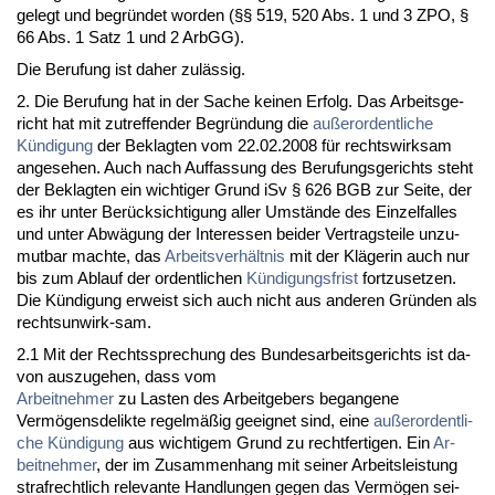
ge­legt und be­gründet wor­den (§§ 519, 520 Abs. 1 und 3 ZPO, §
66 Abs. 1 Satz 1 und 2 ArbGG).
Die Be­ru­fung ist da­her zulässig.
2. Die Be­ru­fung hat in der Sa­che kei­nen Er­folg. Das Ar­beits­ge­
richt hat mit zu­tref­fen­der Be­gründung die
außer­or­dent­li­che
Kündi­gung
der Be­klag­ten vom 22.02.2008 für rechts­wirk­sam
an­ge­se­hen. Auch nach Auf­fas­sung des Be­ru­fungs­ge­richts steht
der Be­klag­ten ein wich­ti­ger Grund iSv § 626 BGB zur Sei­te, der
es ihr un­ter Berück­sich­ti­gung al­ler Umstände des Ein­zel­fal­les
und un­ter Abwägung der In­ter­es­sen bei­der Ver­trags­tei­le un­zu­
mut­bar mach­te, das
Ar­beits­verhält­nis
mit der Kläge­rin auch nur
bis zum Ab­lauf der or­dent­li­chen
Kündi­gungs­frist
fort­zu­set­zen.
Die Kündi­gung er­weist sich auch nicht aus an­de­ren Gründen als
rechts­un­wirk-sam.
2.1 Mit der Rechts­spre­chung des Bun­des­ar­beits­ge­richts ist da­
von aus­zu­ge­hen, dass vom
Ar­beit­neh­mer
zu Las­ten des Ar­beit­ge­bers be­gan­ge­ne
Vermögens­de­lik­te re­gelmäßig ge­eig­net sind, ei­ne
außer­or­dent­li­
che Kündi­gung
aus wich­ti­gem Grund zu recht­fer­ti­gen. Ein
Ar­
beit­neh­mer
, der im Zu­sam­men­hang mit sei­ner Ar­beits­leis­tung
straf­recht­lich re­le­van­te Hand­lun­gen ge­gen das Vermögen sei­