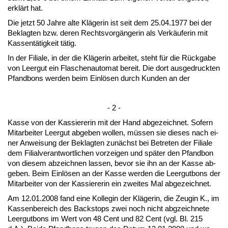
erklärt hat.
Die jetzt 50 Jah­re al­te Kläge­rin ist seit dem 25.04.1977 bei der
Be­klag­ten bzw. de­ren Rechts­vorgänge­rin als Verkäufe­r­in mit
Kas­sentätig­keit tätig.
In der Fi­lia­le, in der die Kläge­rin ar­bei­tet, steht für die Rück­ga­be
von Leer­gut ein Fla­schen­au­to­mat be­reit. Die dort aus­ge­druck­ten
Pfand­bons wer­den beim Einlösen durch Kun­den an der
- 2 -
Kas­se von der Kas­sie­re­rin mit der Hand ab­ge­zeich­net. So­fern
Mit­ar­bei­ter Leer­gut ab­ge­ben wol­len, müssen sie die­ses nach ei­
ner An­wei­sung der Be­klag­ten zunächst bei Be­tre­ten der Fi­lia­le
dem Fi­li­al­ver­ant­wort­li­chen vor­zei­gen und später den Pfand­bon
von die­sem ab­zeich­nen las­sen, be­vor sie ihn an der Kas­se ab­
ge­ben. Beim Einlösen an der Kas­se wer­den die Leer­gut­bons der
Mit­ar­bei­ter von der Kas­sie­re­rin ein zwei­tes Mal ab­ge­zeich­net.
Am 12.01.2008 fand ei­ne Kol­le­gin der Kläge­rin, die Zeu­gin K., im
Kas­sen­be­reich des Back­stops zwei noch nicht abg­zeich­ne­te
Leer­gut­bons im Wert von 48 Cent und 82 Cent (vgl. Bl. 215