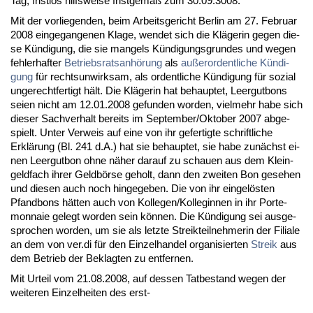
Tag, frist­los hilfs­wei­se frist­gemäß zum 30.09.3008.
Mit der vor­lie­gen­den, beim Ar­beits­ge­richt Ber­lin am 27. Fe­bru­ar
2008 ein­ge­gan­ge­nen Kla­ge, wen­det sich die Kläge­rin ge­gen die­
se Kündi­gung, die sie man­gels Kündi­gungs­grun­des und we­gen
feh­ler­haf­ter
Be­triebs­rats­anhörung
als
außer­or­dent­li­che Kündi­
gung
für rechts­un­wirk­sam, als or­dent­li­che Kündi­gung für so­zi­al
un­ge­recht­fer­tigt hält. Die Kläge­rin hat be­haup­tet, Leer­gut­bons
sei­en nicht am 12.01.2008 ge­fun­den wor­den, viel­mehr ha­be sich
die­ser Sach­ver­halt be­reits im Sep­tem­ber/Ok­to­ber 2007 ab­ge­
spielt. Un­ter Ver­weis auf ei­ne von ihr ge­fer­tig­te schrift­li­che
Erklärung (Bl. 241 d.A.) hat sie be­haup­tet, sie ha­be zunächst ei­
nen Leer­gut­bon oh­ne näher dar­auf zu schau­en aus dem Klein­
geld­fach ih­rer Geldbörse ge­holt, dann den zwei­ten Bon ge­se­hen
und die­sen auch noch hin­ge­ge­ben. Die von ihr ein­gelösten
Pfand­bons hätten auch von Kol­le­gen/Kol­le­gin­nen in ihr Porte­
mon­naie ge­legt wor­den sein können. Die Kündi­gung sei aus­ge­
spro­chen wor­den, um sie als letz­te Streik­teil­neh­me­rin der Fi­lia­le
an dem von ver.di für den Ein­zel­han­del or­ga­ni­sier­ten
Streik
aus
dem Be­trieb der Be­klag­ten zu ent­fer­nen.
Mit Ur­teil vom 21.08.2008, auf des­sen Tat­be­stand we­gen der
wei­te­ren Ein­zel­hei­ten des erst-