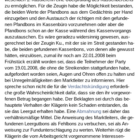
zu ermögli­chen. Für die Zeu­gin ha­be die Möglich­keit be­stan­den,
die bei­den Wer­te der Pfand­bons aus dem Gedächt­nis per Hand
ein­zu­ge­ben und den Aus­tausch der rich­ti­gen mit den ge­fun­de­
nen Pfand­bons im Kas­senbüro vor­zu­neh­men oder aber die
Pfand­bons schon an der Kas­se während des Kas­sen­vor­gangs
aus­zu­tau­schen. Es wäre ge­ra­de­zu wi­der­sin­nig ge­we­sen, aus­
ge­rech­net bei der Zeu­gin Ku., mit der sie im Streit ge­stan­den ha­
be, die bei­den ge­fun­de­nen Kas­sen­bons, von de­nen al­le ge­wusst
hätten, ein­zulösen, zu­mal ihr noch am 22.01.2008 beim
Frühstück erzählt wor­den sei, dass die Teil­neh­mer der Par­ty
vom 19.01.2008, die oh­ne die Strei­ken­den statt­ge­fun­den ha­be,
auf­ge­for­dert wor­den sei­en, Au­gen und Oh­ren of­fen zu hal­ten und
bei Un­re­gelmäßig­kei­ten den Markt­lei­ter zu in­for­mie­ren. Hier
spre­che schon nicht die für die
Ver­dachtskündi­gung
er­for­der­li­
che große Wahr­schein­lich­keit dafür, dass sie den ihr vor­ge­wor­
fe­nen Be­trug be­gan­gen ha­be. Der Be­klag­ten sei durch das be­
haup­te­te Ver­hal­ten der Kläge­rin kein Scha­den ent­stan­den, da
sie das Leer­gut er­hal­ten ha­be. Ei­ne
Ab­mah­nung
sei da­her das
verhält­nismäßige Mit­tel. Die An­wei­sung des Markt­lei­ters, die ge­
fun­de­nen Leer­gut­bons als Fehl­bons zu ver­bu­chen, sei als An­
wei­sung zur Fund­un­ter­schla­gung zu wer­ten. Wei­ter­hin rügt die
Kläge­rin die vom Ar­beits­ge­richt vor­ge­nom­me­ne In­ter­es­sen­