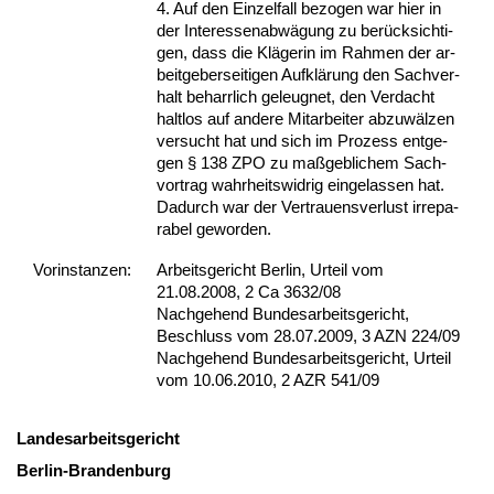
4. Auf den Ein­zel­fall be­zo­gen war hier in
der In­ter­es­sen­abwägung zu berück­sich­ti­
gen, dass die Kläge­rin im Rah­men der ar­
beit­ge­ber­sei­ti­gen Aufklärung den Sach­ver­
halt be­harr­lich ge­leug­net, den Ver­dacht
halt­los auf an­de­re Mit­ar­bei­ter ab­zuwälzen
ver­sucht hat und sich im Pro­zess ent­ge­
gen § 138 ZPO zu maßgeb­li­chem Sach­
vor­trag wahr­heits­wid­rig ein­ge­las­sen hat.
Da­durch war der Ver­trau­ens­ver­lust ir­re­pa­
ra­bel ge­wor­den.
Vor­ins­tan­zen:
Arbeitsgericht Berlin, Urteil vom
21.08.2008, 2 Ca 3632/08
Nachgehend Bundesarbeitsgericht,
Beschluss vom 28.07.2009, 3 AZN 224/09
Nachgehend Bundesarbeitsgericht, Urteil
vom 10.06.2010, 2 AZR 541/09
Lan­des­ar­beits­ge­richt
Ber­lin-Bran­den­burg