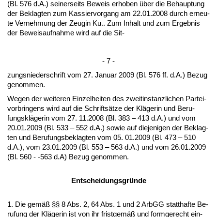
(Bl. 576 d.A.) sei­ner­seits Be­weis er­ho­ben über die Be­haup­tung
der Be­klag­ten zum Kas­sier­vor­gang am 22.01.2008 durch er­neu­
te Ver­neh­mung der Zeu­gin Ku.. Zum In­halt und zum Er­geb­nis
der Be­weis­auf­nah­me wird auf die Sit-
- 7 -
zungs­nie­der­schrift vom 27. Ja­nu­ar 2009 (Bl. 576 ff. d.A.) Be­zug
ge­nom­men.
We­gen der wei­te­ren Ein­zel­hei­ten des zweit­in­stanz­li­chen Par­tei­
vor­brin­gens wird auf die Schriftsätze der Kläge­rin und Be­ru­
fungskläge­rin vom 27. 11.2008 (Bl. 383 – 413 d.A.) und vom
20.01.2009 (Bl. 533 – 552 d.A.) so­wie auf die­je­ni­gen der Be­klag­
ten und Be­ru­fungs­be­klag­ten vom 05. 01.2009 (Bl. 473 – 510
d.A.), vom 23.01.2009 (Bl. 553 – 563 d.A.) und vom 26.01.2009
(Bl. 560 - -563 d.A) Be­zug ge­nom­men.
Ent­schei­dungs­gründe
1. Die gemäß §§ 8 Abs. 2, 64 Abs. 1 und 2 ArbGG statt­haf­te Be­
ru­fung der Kläge­rin ist von ihr frist­gemäß und form­ge­recht ein­