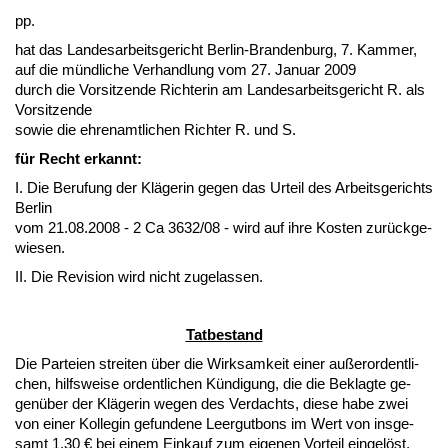
pp.
hat das Lan­des­ar­beits­ge­richt Ber­lin-Bran­den­burg, 7. Kam­mer,
auf die münd­li­che Ver­hand­lung vom 27. Ja­nu­ar 2009
durch die Vor­sit­zen­de Rich­te­rin am Lan­des­ar­beits­ge­richt R. als
Vor­sit­zen­de
so­wie die eh­ren­amt­li­chen Rich­ter R. und S.
für Recht er­kannt:
I. Die Be­ru­fung der Kläge­rin ge­gen das Ur­teil des Ar­beits­ge­richts
Ber­lin
vom 21.08.2008 - 2 Ca 3632/08 - wird auf ih­re Kos­ten zurück­ge­
wie­sen.
II. Die Re­vi­si­on wird nicht zu­ge­las­sen.
Tat­be­stand
Die Par­tei­en strei­ten über die Wirk­sam­keit ei­ner außer­or­dent­li­
chen, hilfs­wei­se or­dent­li­chen Kündi­gung, die die Be­klag­te ge­
genüber der Kläge­rin we­gen des Ver­dachts, die­se ha­be zwei
von ei­ner Kol­le­gin ge­fun­de­ne Leer­gut­bons im Wert von ins­ge­
samt 1,30 € bei ei­nem Ein­kauf zum ei­ge­nen Vor­teil ein­gelöst,