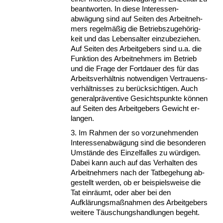
be­ant­wor­ten. In die­se In­ter­es­sen­
abwägung sind auf Sei­ten des Ar­beit­neh­
mers re­gelmäßig die Be­triebs­zu­gehörig­
keit und das Le­bens­al­ter ein­zu­be­zie­hen.
Auf Sei­ten des Ar­beit­ge­bers sind u.a. die
Funk­ti­on des Ar­beit­neh­mers im Be­trieb
und die Fra­ge der Fort­dau­er des für das
Ar­beits­verhält­nis not­wen­di­gen Ver­trau­ens­
verhält­nis­ses zu berück­sich­ti­gen. Auch
ge­ne­ral­präven­ti­ve Ge­sichts­punk­te können
auf Sei­ten des Ar­beit­ge­bers Ge­wicht er­
lan­gen.
3. Im Rah­men der so vor­zu­neh­men­den
In­ter­es­sen­abwägung sind die be­son­de­ren
Umstände des Ein­zel­fal­les zu würdi­gen.
Da­bei kann auch auf das Ver­hal­ten des
Ar­beit­neh­mers nach der Tat­be­ge­hung ab­
ge­stellt wer­den, ob er bei­spiels­wei­se die
Tat einräumt, oder aber bei den
Aufklärungs­maßnah­men des Ar­beit­ge­bers
wei­te­re Täuschungs­hand­lun­gen be­geht.