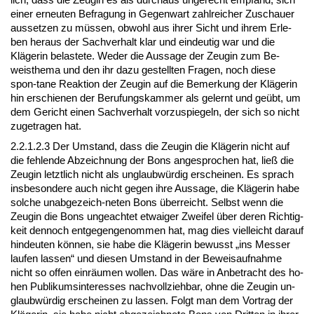
ei­ner er­neu­ten Be­fra­gung in Ge­gen­wart zahl­rei­cher Zu­schau­er
aus­set­zen zu müssen, ob­wohl aus ih­rer Sicht und ih­rem Er­le­
ben her­aus der Sach­ver­halt klar und ein­deu­tig war und die
Kläge­rin be­las­te­te. We­der die Aus­sa­ge der Zeu­gin zum Be­
weisthe­ma und den ihr da­zu ge­stell­ten Fra­gen, noch die­se
spon-ta­ne Re­ak­ti­on der Zeu­gin auf die Be­mer­kung der Kläge­rin
hin er­schie­nen der Be­ru­fungs­kam­mer als ge­lernt und geübt, um
dem Ge­richt ei­nen Sach­ver­halt vor­zu­spie­geln, der sich so nicht
zu­ge­tra­gen hat.
2.2.1.2.3 Der Um­stand, dass die Zeu­gin die Kläge­rin nicht auf
die feh­len­de Ab­zeich­nung der Bons an­ge­spro­chen hat, ließ die
Zeu­gin letzt­lich nicht als un­glaubwürdig er­schei­nen. Es sprach
ins­be­son­de­re auch nicht ge­gen ih­re Aus­sa­ge, die Kläge­rin ha­be
sol­che un­ab­ge­zeich-ne­ten Bons über­reicht. Selbst wenn die
Zeu­gin die Bons un­ge­ach­tet et­wai­ger Zwei­fel über de­ren Rich­tig­
keit den­noch ent­ge­gen­ge­nom­men hat, mag dies viel­leicht dar­auf
hin­deu­ten können, sie ha­be die Kläge­rin be­wusst „ins Mes­ser
lau­fen las­sen“ und die­sen Um­stand in der Be­weis­auf­nah­me
nicht so of­fen einräum­en wol­len. Das wäre in An­be­tracht des ho­
hen Pu­bli­kums­in­ter­es­ses nach­voll­zieh­bar, oh­ne die Zeu­gin un­
glaubwürdig er­schei­nen zu las­sen. Folgt man dem Vor­trag der