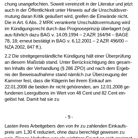
chung un­an­ge­foch­ten. So­weit ver­ein­zelt in der Li­te­ra­tur und jetzt
auch in der Öffent­lich­keit un­ter Hin­weis auf die Un­schulds­ver­
mu­tung dar­an Kri­tik geäußert wird, grei­fen die Einwände nicht.
Die in Art. 6 Abs. 2 MRK ver­an­ker­te Un­schulds­ver­mu­tung wird
im Kündi­gungs­recht durch das Pro­gno­se­prin­zip über­la­gert (vgl.
aus-führ­lich da­zu BAG v. 14.09.1994 – 2 AZR 164/94 – BA­GE
78, 18; er­neut bestätigt in BAG v. 6.12.2001 – 2 AZR 496/00 –
NZA 2002, 847 ff.).
2.2 Die streit­ge­genständ­li­che Kündi­gung hält ei­ner Über­prüfung
an die­sem Maßstab stand. Un­ter Berück­sich­ti­gung des ge­sam­
ten In­halts der Ver­hand­lung (§ 286 ZPO) und nach dem Er­geb­
nis der Be­weis­auf­nah­me stand nämlich zur Über­zeu­gung der
Kam­mer fest, dass die Kläge­rin bei ih­rem Ein­kauf am
22.01.2008 die bei­den ihr nicht gehören­den, am 12.01.2008 ge­
fun­de­nen Leer­gut­bons im Wert von 48 Cent und 82 Cent ein­
gelöst hat. Da­mit hat sie zu
- 9 -
Las­ten ih­res Ar­beit­ge­bers den von ihr zu zah­len­den Ein­kaufs­
preis um 1,30 € re­du­ziert, oh­ne da­zu be­rech­tigt ge­we­sen zu