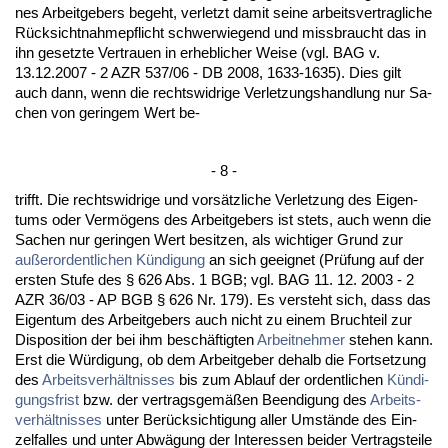
nes Ar­beit­ge­bers be­geht, ver­letzt da­mit sei­ne ar­beits­ver­trag­li­che
Rück­sicht­nah­me­pflicht schwer­wie­gend und miss­braucht das in
ihn ge­setz­te Ver­trau­en in er­heb­li­cher Wei­se (vgl. BAG v.
13.12.2007 - 2 AZR 537/06 - DB 2008, 1633-1635). Dies gilt
auch dann, wenn die rechts­wid­ri­ge Ver­let­zungs­hand­lung nur Sa­
chen von ge­rin­gem Wert be-
- 8 -
trifft. Die rechts­wid­ri­ge und vorsätz­li­che Ver­let­zung des Ei­gen­
tums oder Vermögens des Ar­beit­ge­bers ist stets, auch wenn die
Sa­chen nur ge­rin­gen Wert be­sit­zen, als wich­ti­ger Grund zur
außer­or­dent­li­chen Kündi­gung
an sich ge­eig­net (Prüfung auf der
ers­ten Stu­fe des § 626 Abs. 1 BGB; vgl. BAG 11. 12. 2003 - 2
AZR 36/03 - AP BGB § 626 Nr. 179). Es ver­steht sich, dass das
Ei­gen­tum des Ar­beit­ge­bers auch nicht zu ei­nem Bruch­teil zur
Dis­po­si­ti­on der bei ihm beschäftig­ten
Ar­beit­neh­mer
ste­hen kann.
Erst die Würdi­gung, ob dem Ar­beit­ge­ber de­halb die Fort­set­zung
des
Ar­beits­verhält­nis­ses
bis zum Ab­lauf der or­dent­li­chen
Kündi­
gungs­frist
bzw. der ver­trags­gemäßen Be­en­di­gung des
Ar­beits­
verhält­nis­ses
un­ter Berück­sich­ti­gung al­ler Umstände des Ein­
zel­fal­les und un­ter Abwägung der In­ter­es­sen bei­der Ver­trags­tei­le