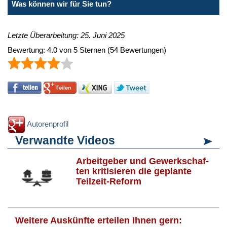
Was können wir für Sie tun?
Letzte Überarbeitung: 25. Juni 2025
Bewertung:
4.0
von
5
Sternen
(
54
Bewertungen)
Autorenprofil
Verwandte Videos
Ar­beit­ge­ber und Ge­werk­schaf­
ten kri­ti­sie­ren die ge­plan­te
Teil­zeit-Re­form
Weitere Auskünfte erteilen Ihnen gern: