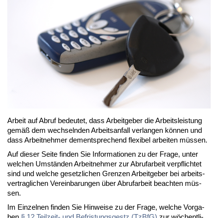
Ar­beit auf Ab­ruf be­deu­tet, dass Ar­beit­ge­ber die Ar­beits­leis­tung
ge­mäß dem wech­seln­den Ar­beits­an­fall ver­lan­gen kön­nen und
dass Ar­beit­neh­mer dem­ent­spre­chend fle­xi­bel ar­bei­ten müs­sen.
Auf die­ser Sei­te fin­den Sie In­for­ma­tio­nen zu der Fra­ge, un­ter
wel­chen Um­stän­den Ar­beit­neh­mer zur Ab­ruf­ar­beit ver­pflich­tet
sind und wel­che ge­setz­li­chen Gren­zen Ar­beit­ge­ber bei ar­beits­
ver­trag­li­chen Ver­ein­ba­run­gen über Ab­ruf­ar­beit be­ach­ten müs­
sen.
Im Ein­zel­nen fin­den Sie Hin­wei­se zu der Fra­ge, wel­che Vor­ga­
ben
§ 12 Teil­zeit- und Be­fris­tungs­gestz (Tz­B­fG)
zur wö­chent­li­