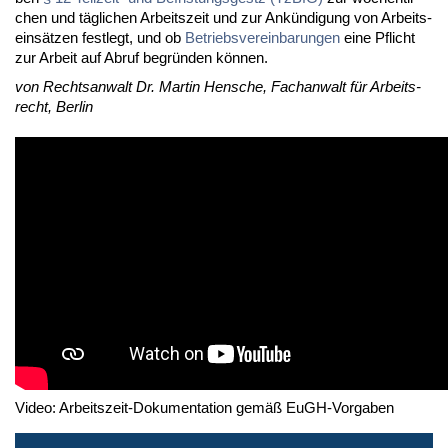
chen und täg­li­chen Ar­beits­zeit und zur An­kün­di­gung von Ar­beits­
ein­sät­zen fest­legt, und ob
Be­triebs­ver­ein­ba­run­gen
ei­ne Pflicht
zur Ar­beit auf Ab­ruf be­grün­den kön­nen.
von Rechts­an­walt Dr. Mar­tin Hen­sche, Fach­an­walt für Ar­beits­
recht, Ber­lin
Video: Arbeitszeit-Dokumentation gemäß EuGH-Vorgaben