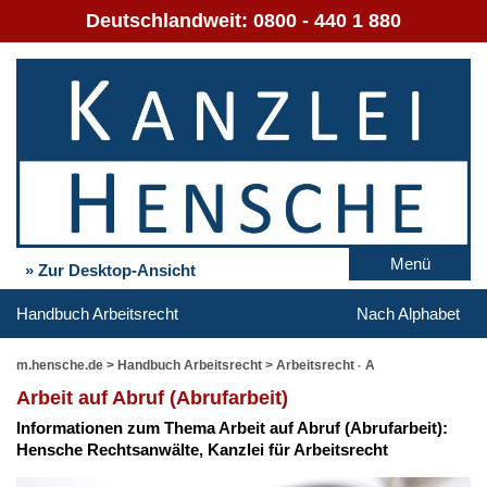
Deutschlandweit:
0800 - 440 1 880
Menü
» Zur Desktop-Ansicht
Handbuch Arbeitsrecht
Nach Alphabet
m.hensche.de
>
Handbuch Arbeitsrecht
>
Arbeitsrecht - A
Ar­beit auf Ab­ruf (Ab­ruf­ar­beit)
In­for­ma­tio­nen zum The­ma Ar­beit auf Ab­ruf (Ab­ruf­ar­beit):
Hen­sche Rechts­an­wäl­te, Kanz­lei für Ar­beits­recht