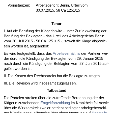
Vor­ins­tan­zen:
Arbeitsgericht Berlin, Urteil vom
30.07.2015, 58 Ca 1251/15
Te­nor
I. Auf die Be­ru­fung der Kläge­rin wird - un­ter Zurück­wei­sung der
Be­ru­fung der Be­klag­ten - das Ur­teil des Ar­beits­ge­richts Ber­lin
vom 30. Ju­li 2015 - 58 Ca 1251/15 -, so­weit die Kla­ge ab­ge­wie­
sen wor­den ist, ab­geändert:
Es wird fest­ge­stellt, dass das
Ar­beits­verhält­nis
der Par­tei­en we­
der durch die Kündi­gung der Be­klag­ten vom 29. Ja­nu­ar 2015
noch durch die Kündi­gung der Be­klag­ten vom 27. Ju­ni 2015 auf­
gelöst wor­den ist.
II. Die Kos­ten des Rechts­streits hat die Be­klag­te zu tra­gen.
III. Die Re­vi­si­on wird ins­ge­samt zu­ge­las­sen.
Tat­be­stand
Die Par­tei­en strei­ten über die zu­tref­fen­de Be­rech­nung der der
Kläge­rin zu­ste­hen­den
Ent­gelt­fort­zah­lung
im Krank­heits­fall so­wie
über die Wirk­sam­keit zwei­er be­triebs­be­ding­ter ar­beit­ge­ber­sei­ti­
ger Kündi­gun­gen, hilfs­wei­se über ei­nen An­spruch auf
Nach­teils­