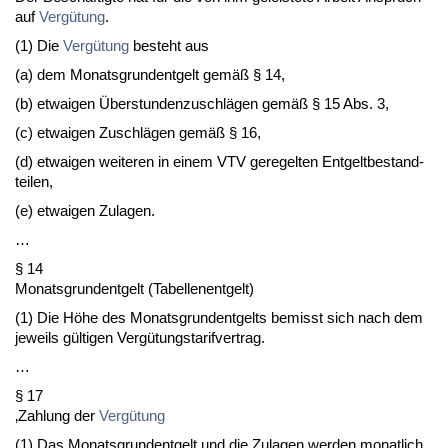
auf
Vergütung
.
(1) Die
Vergütung
be­steht aus
(a) dem Mo­nats­grun­dent­gelt gemäß § 14,
(b) et­wai­gen Über­stun­den­zu­schlägen gemäß § 15 Abs. 3,
(c) et­wai­gen Zu­schlägen gemäß § 16,
(d) et­wai­gen wei­te­ren in ei­nem VTV ge­re­gel­ten Ent­gelt­be­stand­
tei­len,
(e) et­wai­gen Zu­la­gen.
…
§ 14
Mo­nats­grun­dent­gelt (Ta­bel­len­ent­gelt)
(1) Die Höhe des Mo­nats­grun­dent­gelts be­misst sich nach dem
je­weils gülti­gen Vergütungs­ta­rif­ver­trag.
…
§ 17
‚Zah­lung der
Vergütung
(1) Das Mo­nats­grun­dent­gelt und die Zu­la­gen wer­den mo­nat­lich