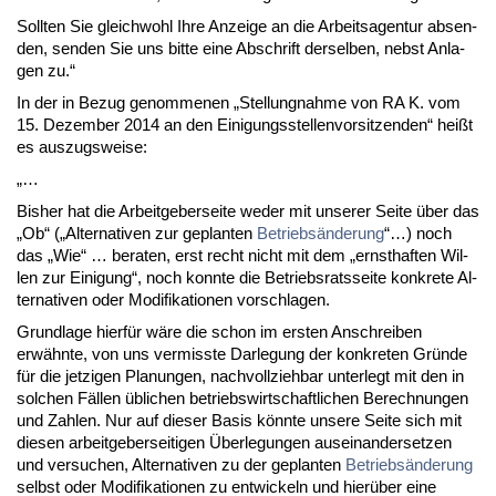
Soll­ten Sie gleich­wohl Ih­re An­zei­ge an die Ar­beits­agen­tur ab­sen­
den, sen­den Sie uns bit­te ei­ne Ab­schrift der­sel­ben, nebst An­la­
gen zu.“
In der in Be­zug ge­nom­me­nen „Stel­lung­nah­me von RA K. vom
15. De­zem­ber 2014 an den Ei­ni­gungs­stel­len­vor­sit­zen­den“ heißt
es aus­zugs­wei­se:
„…
Bis­her hat die Ar­beit­ge­ber­sei­te we­der mit un­se­rer Sei­te über das
„Ob“ („Al­ter­na­ti­ven zur ge­plan­ten
Be­triebsände­rung
“…) noch
das „Wie“ … be­ra­ten, erst recht nicht mit dem „ernst­haf­ten Wil­
len zur Ei­ni­gung“, noch konn­te die Be­triebs­rats­sei­te kon­kre­te Al­
ter­na­ti­ven oder Mo­di­fi­ka­tio­nen vor­schla­gen.
Grund­la­ge hierfür wäre die schon im ers­ten An­schrei­ben
erwähn­te, von uns ver­miss­te Dar­le­gung der kon­kre­ten Gründe
für die jet­zi­gen Pla­nun­gen, nach­voll­zieh­bar un­ter­legt mit den in
sol­chen Fällen übli­chen be­triebs­wirt­schaft­li­chen Be­rech­nun­gen
und Zah­len. Nur auf die­ser Ba­sis könn­te un­se­re Sei­te sich mit
die­sen ar­beit­ge­ber­sei­ti­gen Über­le­gun­gen aus­ein­an­der­set­zen
und ver­su­chen, Al­ter­na­ti­ven zu der ge­plan­ten
Be­triebsände­rung
selbst oder Mo­di­fi­ka­tio­nen zu ent­wi­ckeln und hierüber ei­ne