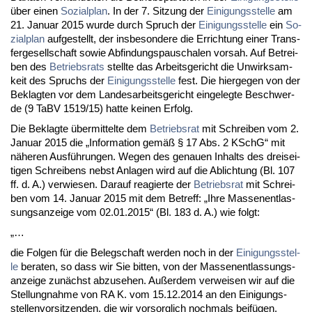
über ei­nen
So­zi­al­plan
. In der 7. Sit­zung der
Ei­ni­gungs­stel­le
am
21. Ja­nu­ar 2015 wur­de durch Spruch der
Ei­ni­gungs­stel­le
ein
So­
zi­al­plan
auf­ge­stellt, der ins­be­son­de­re die Er­rich­tung ei­ner Trans­
fer­ge­sell­schaft so­wie Ab­fin­dungs­pau­scha­len vor­sah. Auf Be­trei­
ben des
Be­triebs­rats
stell­te das Ar­beits­ge­richt die Un­wirk­sam­
keit des Spruchs der
Ei­ni­gungs­stel­le
fest. Die hier­ge­gen von der
Be­klag­ten vor dem Lan­des­ar­beits­ge­richt ein­ge­leg­te Be­schwer­
de (9 TaBV 1519/15) hat­te kei­nen Er­folg.
Die Be­klag­te über­mit­tel­te dem
Be­triebs­rat
mit Schrei­ben vom 2.
Ja­nu­ar 2015 die „In­for­ma­ti­on gemäß § 17 Abs. 2 KSchG“ mit
nähe­ren Ausführun­gen. We­gen des ge­nau­en In­halts des drei­sei­
ti­gen Schrei­bens nebst An­la­gen wird auf die Ab­lich­tung (Bl. 107
ff. d. A.) ver­wie­sen. Dar­auf re­agier­te der
Be­triebs­rat
mit Schrei­
ben vom 14. Ja­nu­ar 2015 mit dem Be­treff: „Ih­re Mas­sen­ent­las­
sungs­an­zei­ge vom 02.01.2015“ (Bl. 183 d. A.) wie folgt:
„…
die Fol­gen für die Be­leg­schaft wer­den noch in der
Ei­ni­gungs­stel­
le
be­ra­ten, so dass wir Sie bit­ten, von der Mas­sen­ent­las­sungs­
an­zei­ge zunächst ab­zu­se­hen. Außer­dem ver­wei­sen wir auf die
Stel­lung­nah­me von RA K. vom 15.12.2014 an den Ei­ni­gungs­
stel­len­vor­sit­zen­den, die wir vor­sorg­lich noch­mals beifügen.