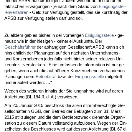
mit der APSB auf­zukündi­gen. Zu­dem wird ihr ab und an un­ter
tak­ti­schen Erwägun­gen - je nach dem Stand von
Ei­ni­gungs­stel­
len­ver­fah­ren
- Geld zur Verfügung ge­stellt, das sie kurz­fris­tig der
APSB zur Verfügung stel­len darf und soll.
…
Zu all­dem gab es bis­her in der vor­he­ri­gen
Ei­ni­gungs­stel­le
- ge­
nau­so wie in der hie­si­gen - kei­ner­lei Auskünf­te. Der
Geschäftsführer
der abhängi­gen Ge­sell­schaft APSB kann sich
hin­sicht­lich der Pla­nun­gen auf den nächs­ten Un­ter­neh­mens-
und Kon­zern­ebe­nen je­den­falls nicht hin­ter sei­ner re­la­ti­ven Un­
kennt­nis „ver­ste­cken“. Ei­ne um­fas­sen­de In­for­ma­ti­on ist nur ge­
ge­ben, wenn auch die auf höhe­rer Kon­zern­ebe­ne vor­han­de­nen
Pla­nun­gen dem
Be­triebs­rat
bzw. der
Ei­ni­gungs­stel­le
mit­ge­teilt
und erläutert wer­den. …“
We­gen des wei­te­ren In­halts der Stel­lung­nah­me wird auf de­ren
Ab­lich­tung (Bl. 184 ff. d. A.) ver­wie­sen.
Am 20. Ja­nu­ar 2015 be­schloss die al­lein stimm­be­rech­tig­te Ge­
sell­schaf­te­rin GGB, den Be­trieb der Be­klag­ten zum 31. März
2015 still­zu­le­gen und die dem Be­triebs­zweck die­nen­de Or­ga­ni­
sa­ti­on zu die­sem Da­tum vollständig auf­zulösen. We­gen der Ein­
zel­hei­ten des Be­schlus­ses wird auf des­sen Ab­lich­tung (Bl. 67 d.