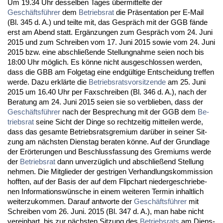
Um 19.34 Uhr des­sel­ben Ta­ges über­mit­tel­te der
Geschäftsführer
dem
Be­triebs­rat
die Präsen­ta­ti­on per E-Mail
(Bl. 345 d. A.) und teil­te mit, das Gespräch mit der GGB fände
erst am Abend statt. Ergänzun­gen zum Gespräch vom 24. Ju­ni
2015 und zum Schrei­ben vom 17. Ju­ni 2015 so­wie vom 24. Ju­ni
2015 bzw. ei­ne ab­sch­ließen­de Stel­lung­nah­me sei­en noch bis
18:00 Uhr möglich. Es könne nicht aus­ge­schlos­sen wer­den,
dass die GBB am Fol­ge­tag ei­ne endgülti­ge Ent­schei­dung tref­fen
wer­de. Da­zu erklärte die
Be­triebs­rats­vor­sit­zen­de
am 25. Ju­ni
2015 um 16.40 Uhr per Fax­schrei­ben (Bl. 346 d. A.), nach der
Be­ra­tung am 24. Ju­ni 2015 sei­en sie so ver­blie­ben, dass der
Geschäftsführer
nach der Be­spre­chung mit der GGB dem
Be­
triebs­rat
sei­ne Sicht der Din­ge so recht­zei­tig mit­tei­len wer­de,
dass das ge­sam­te Be­triebs­rats­gre­mi­um darüber in sei­ner Sit­
zung am nächs­ten Diens­tag be­ra­ten könne. Auf der Grund­la­ge
der Erörte­run­gen und Be­schluss­fas­sung des Gre­mi­ums wer­de
der
Be­triebs­rat
dann un­verzüglich und ab­sch­ließend Stel­lung
neh­men. Die Mit­glie­der der gest­ri­gen Ver­hand­lungs­kom­mis­si­on
hoff­ten, auf der Ba­sis der auf dem Flip­chart nie­der­ge­schrie­be­
nen In­for­ma­ti­onswünsche in ei­nem wei­te­ren Ter­min in­halt­lich
wei­ter­zu­kom­men. Dar­auf ant­wor­te der
Geschäftsführer
mit
Schrei­ben vom 26. Ju­ni. 2015 (Bl. 347 d. A.), man ha­be nicht
ver­ein­bart, bis zur nächs­ten Sit­zung des
Be­triebs­rats
am Diens­