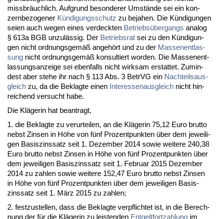
miss­bräuch­lich. Auf­grund be­son­de­rer Umstände sei ein kon­
zern­be­zo­ge­ner
Kündi­gungs­schutz
zu be­ja­hen. Die Kündi­gun­gen
sei­en auch we­gen ei­nes ver­deck­ten
Be­triebsüber­gangs
ana­log
§ 613a BGB un­zulässig. Der
Be­triebs­rat
sei zu den Kündi­gun­
gen nicht ord­nungs­gemäß an­gehört und zu der
Mas­sen­ent­las­
sung
nicht ord­nungs­gemäß kon­sul­tiert wor­den. Die Mas­sen­ent­
las­sungs­an­zei­ge sei eben­falls nicht wirk­sam er­stat­tet. Zu­min­
dest aber ste­he ihr nach § 113 Abs. 3 Be­trVG ein
Nach­teils­aus­
gleich
zu, da die Be­klag­te ei­nen
In­ter­es­sen­aus­gleich
nicht hin­
rei­chend ver­sucht ha­be.
Die Kläge­rin hat be­an­tragt,
1. die Be­klag­te zu ver­ur­tei­len, an die Kläge­rin 75,12 Eu­ro brut­to
nebst Zin­sen in Höhe von fünf Pro­zent­punk­ten über dem je­wei­li­
gen Ba­sis­zins­satz seit 1. De­zem­ber 2014 so­wie wei­te­re 240,38
Eu­ro brut­to nebst Zin­sen in Höhe von fünf Pro­zent­punk­ten über
dem je­wei­li­gen Ba­sis­zins­satz seit 1. Fe­bru­ar 2015 De­zem­ber
2014 zu zah­len so­wie wei­te­re 152,47 Eu­ro brut­to nebst Zin­sen
in Höhe von fünf Pro­zent­punk­ten über dem je­wei­li­gen Ba­sis­
zins­satz seit 1. März 2015 zu zah­len;
2. fest­zu­stel­len, dass die Be­klag­te ver­pflich­tet ist, in die Be­rech­
nung der für die Kläge­rin zu leis­ten­den
Ent­gelt­fort­zah­lung
im