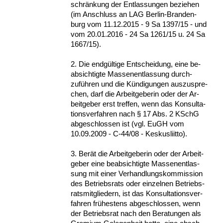
schränkung der Ent­las­sun­gen be­zie­hen
(im An­schluss an LAG Ber­lin-Bran­den­
burg vom 11.12.2015 - 9 Sa 1397/15 - und
vom 20.01.2016 - 24 Sa 1261/15 u. 24 Sa
1667/15).
2. Die endgülti­ge Ent­schei­dung, ei­ne be­
ab­sich­tig­te Mas­sen­ent­las­sung durch­
zuführen und die Kündi­gun­gen aus­zu­spre­
chen, darf die Ar­beit­ge­be­rin oder der Ar­
beit­ge­ber erst tref­fen, wenn das Kon­sul­ta­
ti­ons­ver­fah­ren nach § 17 Abs. 2 KSchG
ab­ge­schlos­sen ist (vgl. EuGH vom
10.09.2009 - C-44/08 - Kes­kus­liit­to).
3. Berät die Ar­beit­ge­be­rin oder der Ar­beit­
ge­ber ei­ne be­ab­sich­tig­te Mas­sen­ent­las­
sung mit ei­ner Ver­hand­lungs­kom­mis­si­on
des Be­triebs­rats oder ein­zel­nen Be­triebs­
rats­mit­glie­dern, ist das Kon­sul­ta­ti­ons­ver­
fah­ren frühes­tens ab­ge­schlos­sen, wenn
der Be­triebs­rat nach den Be­ra­tun­gen als