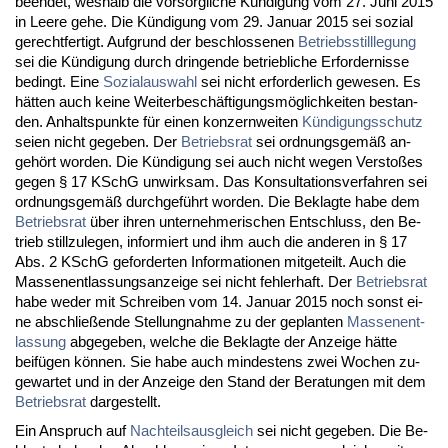
be­en­det, wes­halb die vor­sorg­li­che Kündi­gung vom 27. Ju­ni 2015
in Lee­re ge­he. Die Kündi­gung vom 29. Ja­nu­ar 2015 sei so­zi­al
ge­recht­fer­tigt. Auf­grund der be­schlos­se­nen
Be­triebs­still­le­gung
sei die Kündi­gung durch drin­gen­de be­trieb­li­che Er­for­der­nis­se
be­dingt. Ei­ne
So­zi­al­aus­wahl
sei nicht er­for­der­lich ge­we­sen. Es
hätten auch kei­ne Wei­ter­beschäfti­gungsmöglich­kei­ten be­stan­
den. An­halts­punk­te für ei­nen kon­zern­wei­ten
Kündi­gungs­schutz
sei­en nicht ge­ge­ben. Der
Be­triebs­rat
sei ord­nungs­gemäß an­
gehört wor­den. Die Kündi­gung sei auch nicht we­gen Ver­s­toßes
ge­gen § 17 KSchG un­wirk­sam. Das Kon­sul­ta­ti­ons­ver­fah­ren sei
ord­nungs­gemäß durch­geführt wor­den. Die Be­klag­te ha­be dem
Be­triebs­rat
über ih­ren un­ter­neh­me­ri­schen Ent­schluss, den Be­
trieb still­zu­le­gen, in­for­miert und ihm auch die an­de­ren in § 17
Abs. 2 KSchG ge­for­der­ten In­for­ma­tio­nen mit­ge­teilt. Auch die
Mas­sen­ent­las­sungs­an­zei­ge sei nicht feh­ler­haft. Der
Be­triebs­rat
ha­be we­der mit Schrei­ben vom 14. Ja­nu­ar 2015 noch sonst ei­
ne ab­sch­ließen­de Stel­lung­nah­me zu der ge­plan­ten
Mas­sen­ent­
las­sung
ab­ge­ge­ben, wel­che die Be­klag­te der An­zei­ge hätte
beifügen können. Sie ha­be auch min­des­tens zwei Wo­chen zu­
ge­war­tet und in der An­zei­ge den Stand der Be­ra­tun­gen mit dem
Be­triebs­rat
dar­ge­stellt.
Ein An­spruch auf
Nach­teils­aus­gleich
sei nicht ge­ge­ben. Die Be­