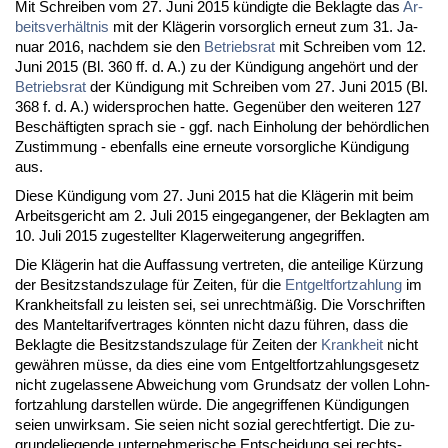
Mit Schrei­ben vom 27. Ju­ni 2015 kündig­te die Be­klag­te das
Ar­
beits­verhält­nis
mit der Kläge­rin vor­sorg­lich er­neut zum 31. Ja­
nu­ar 2016, nach­dem sie den
Be­triebs­rat
mit Schrei­ben vom 12.
Ju­ni 2015 (Bl. 360 ff. d. A.) zu der Kündi­gung an­gehört und der
Be­triebs­rat
der Kündi­gung mit Schrei­ben vom 27. Ju­ni 2015 (Bl.
368 f. d. A.) wi­der­spro­chen hat­te. Ge­genüber den wei­te­ren 127
Beschäftig­ten sprach sie - ggf. nach Ein­ho­lung der behörd­li­chen
Zu­stim­mung - eben­falls ei­ne er­neu­te vor­sorg­li­che Kündi­gung
aus.
Die­se Kündi­gung vom 27. Ju­ni 2015 hat die Kläge­rin mit beim
Ar­beits­ge­richt am 2. Ju­li 2015 ein­ge­gan­ge­ner, der Be­klag­ten am
10. Ju­li 2015 zu­ge­stell­ter Kla­ger­wei­te­rung an­ge­grif­fen.
Die Kläge­rin hat die Auf­fas­sung ver­tre­ten, die an­tei­li­ge Kürzung
der Be­sitz­stands­zu­la­ge für Zei­ten, für die
Ent­gelt­fort­zah­lung
im
Krank­heits­fall zu leis­ten sei, sei un­rechtmäßig. Die Vor­schrif­ten
des Man­tel­ta­rif­ver­tra­ges könn­ten nicht da­zu führen, dass die
Be­klag­te die Be­sitz­stands­zu­la­ge für Zei­ten der
Krank­heit
nicht
gewähren müsse, da dies ei­ne vom Ent­gelt­fort­zah­lungs­ge­setz
nicht zu­ge­las­se­ne Ab­wei­chung vom Grund­satz der vol­len Lohn­
fort­zah­lung dar­stel­len würde. Die an­ge­grif­fe­nen Kündi­gun­gen
sei­en un­wirk­sam. Sie sei­en nicht so­zi­al ge­recht­fer­tigt. Die zu­
grun­de­lie­gen­de un­ter­neh­me­ri­sche Ent­schei­dung sei rechts­