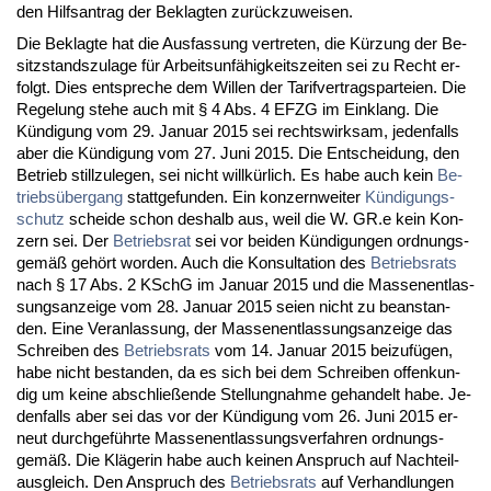
den Hilfs­an­trag der Be­klag­ten zurück­zu­wei­sen.
Die Be­klag­te hat die Aus­fas­sung ver­tre­ten, die Kürzung der Be­
sitz­stands­zu­la­ge für Ar­beits­unfähig­keits­zei­ten sei zu Recht er­
folgt. Dies ent­spre­che dem Wil­len der Ta­rif­ver­trags­par­tei­en. Die
Re­ge­lung ste­he auch mit § 4 Abs. 4 EFZG im Ein­klang. Die
Kündi­gung vom 29. Ja­nu­ar 2015 sei rechts­wirk­sam, je­den­falls
aber die Kündi­gung vom 27. Ju­ni 2015. Die Ent­schei­dung, den
Be­trieb still­zu­le­gen, sei nicht willkürlich. Es ha­be auch kein
Be­
triebsüber­gang
statt­ge­fun­den. Ein kon­zern­wei­ter
Kündi­gungs­
schutz
schei­de schon des­halb aus, weil die W. GR.e kein Kon­
zern sei. Der
Be­triebs­rat
sei vor bei­den Kündi­gun­gen ord­nungs­
gemäß gehört wor­den. Auch die Kon­sul­ta­ti­on des
Be­triebs­rats
nach § 17 Abs. 2 KSchG im Ja­nu­ar 2015 und die Mas­sen­ent­las­
sungs­an­zei­ge vom 28. Ja­nu­ar 2015 sei­en nicht zu be­an­stan­
den. Ei­ne Ver­an­las­sung, der Mas­sen­ent­las­sungs­an­zei­ge das
Schrei­ben des
Be­triebs­rats
vom 14. Ja­nu­ar 2015 bei­zufügen,
ha­be nicht be­stan­den, da es sich bei dem Schrei­ben of­fen­kun­
dig um kei­ne ab­sch­ließen­de Stel­lung­nah­me ge­han­delt ha­be. Je­
den­falls aber sei das vor der Kündi­gung vom 26. Ju­ni 2015 er­
neut durch­geführ­te Mas­sen­ent­las­sungs­ver­fah­ren ord­nungs­
gemäß. Die Kläge­rin ha­be auch kei­nen An­spruch auf Nach­teil­
aus­gleich. Den An­spruch des
Be­triebs­rats
auf Ver­hand­lun­gen