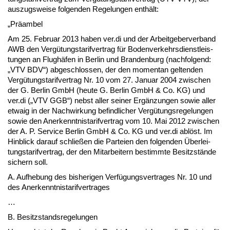
aus­zugs­wei­se fol­gen­den Re­ge­lun­gen enthält:
„Präam­bel
Am 25. Fe­bru­ar 2013 ha­ben ver.di und der Ar­beit­ge­ber­ver­band
AWB den Vergütungs­ta­rif­ver­trag für Bo­den­ver­kehrs­dienst­leis­
tun­gen an Flughäfen in Ber­lin und Bran­den­burg (nach­fol­gend:
„VTV BDV“) ab­ge­schlos­sen, der den mo­men­tan gel­ten­den
Vergütungs­ta­rif­ver­trag Nr. 10 vom 27. Ja­nu­ar 2004 zwi­schen
der G. Ber­lin GmbH (heu­te G. Ber­lin GmbH & Co. KG) und
ver.di („VTV GGB“) nebst al­ler sei­ner Ergänzun­gen so­wie al­ler
et­waig in der Nach­wir­kung be­find­li­cher Vergütungs­re­ge­lun­gen
so­wie den An­er­kennt­nis­ta­rif­ver­trag vom 10. Mai 2012 zwi­schen
der A. P. Ser­vice Ber­lin GmbH & Co. KG und ver.di ablöst. Im
Hin­blick dar­auf schließen die Par­tei­en den fol­gen­den Über­lei­
tungs­ta­rif­ver­trag, der den Mit­ar­bei­tern be­stimm­te Be­sitzstände
si­chern soll.
A. Auf­he­bung des bis­he­ri­gen Verfügungs­ver­tra­ges Nr. 10 und
des An­er­kennt­nis­ta­rif­ver­tra­ges
…
B. Be­sitz­stands­re­ge­lun­gen