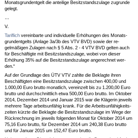
Mo­nats­grun­dent­gelt die an­tei­li­ge Be­sitz­stands­zu­la­ge zu­grun­de
ge­legt.
…
V.
Ta­rif­lich
ver­ein­bar­te und in­di­vi­du­el­le Erhöhun­gen des Mo­nats­
grun­dent­gelts (An­la­ge 3a/3b des VTV BVD) so­wie der re­
gelmäßigen Zu­la­gen nach § 5 Abs. 2 - 4 VTV BVD gel­ten auch
für Beschäftig­te mit Be­sitz­stands­zu­la­ge, wo­bei von die­ser
Erhöhung 35% auf die Be­sitz­stands­zu­la­ge an­ge­rech­net wer­
den.“
Auf der Grund­la­ge des ÜTV VTV zahl­te die Be­klag­te ih­ren
Beschäftig­ten ei­ne Be­sitz­stands­zu­la­ge zwi­schen 400,00 und
1.000,00 Eu­ro brut­to mo­nat­lich, ver­ein­zelt bis zu 1.200,00 Eu­ro
brut­to und durch­schnitt­lich et­wa 500,00 Eu­ro brut­to. Im Ok­to­ber
2014, De­zem­ber 2014 und Ja­nu­ar 2015 war die Kläge­rin je­weils
meh­re­re Ta­ge ar­beits­unfähig krank. Für die Ar­beits­unfähig­keits­
zei­ten kürz­te die Be­klag­te die Be­sitz­stands­zu­la­ge im We­ge der
Rück­rech­nung im je­weils fol­gen­den Mo­nat für Ok­to­ber 2014 um
75,16 Eu­ro brut­to, für De­zem­ber 2014 um 240,38 Eu­ro brut­to
und für Ja­nu­ar 2015 um 152,47 Eu­ro brut­to.