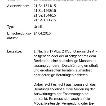
Akten­zeichen:
21 Sa 1544/15
21 Sa 1568/15
21 Sa 1544/15
21 Sa 1568/15
Typ:
Urteil
Ent­scheid­ungs­
14.04.2016
datum:
Leit­sätze:
1. Nach § 17 Abs. 2 KSchG muss die Ar­
beit­ge­be­rin oder der Ar­beit­ge­ber mit dem
Be­triebs­rat ei­ne be­ab­sich­ti­ge Mas­sen­ent­
las­sung vor de­ren Durchführung ernst­haft
und er­geb­nis­of­fen be­ra­ten, zu­min­dest
aber der­ar­ti­ge Be­ra­tun­gen an­bie­ten.
Da­bei reicht es nicht aus, wenn sich das
Be­ra­tungs­an­ge­bot auf die Mil­de­rung der
Aus­wir­kun­gen der Ent­las­sun­gen be­
schränkt. Es muss sich auch auf die
Möglich­kei­ten der Ver­mei­dung oder Be­