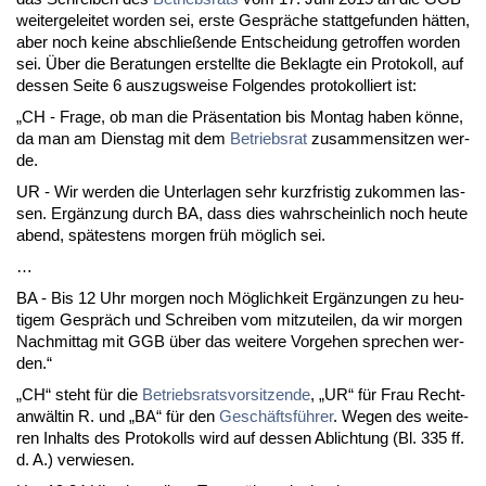
wei­ter­ge­lei­tet wor­den sei, ers­te Gespräche statt­ge­fun­den hätten,
aber noch kei­ne ab­sch­ließen­de Ent­schei­dung ge­trof­fen wor­den
sei. Über die Be­ra­tun­gen er­stell­te die Be­klag­te ein Pro­to­koll, auf
des­sen Sei­te 6 aus­zugs­wei­se Fol­gen­des pro­to­kol­liert ist:
„CH - Fra­ge, ob man die Präsen­ta­ti­on bis Mon­tag ha­ben könne,
da man am Diens­tag mit dem
Be­triebs­rat
zu­sam­men­sit­zen wer­
de.
UR - Wir wer­den die Un­ter­la­gen sehr kurz­fris­tig zu­kom­men las­
sen. Ergänzung durch BA, dass dies wahr­schein­lich noch heu­te
abend, spätes­tens mor­gen früh möglich sei.
…
BA - Bis 12 Uhr mor­gen noch Möglich­keit Ergänzun­gen zu heu­
ti­gem Gespräch und Schrei­ben vom mit­zu­tei­len, da wir mor­gen
Nach­mit­tag mit GGB über das wei­te­re Vor­ge­hen spre­chen wer­
den.“
„CH“ steht für die
Be­triebs­rats­vor­sit­zen­de
, „UR“ für Frau Rech­t­
anwältin R. und „BA“ für den
Geschäftsführer
. We­gen des wei­te­
ren In­halts des Pro­to­kolls wird auf des­sen Ab­lich­tung (Bl. 335 ff.
d. A.) ver­wie­sen.