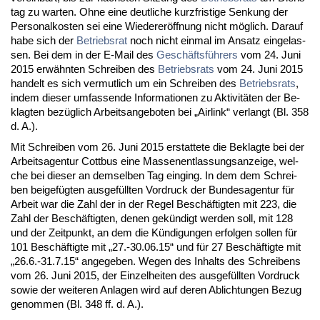
tag zu war­ten. Oh­ne ei­ne deut­li­che kurz­fris­ti­ge Sen­kung der
Per­so­nal­kos­ten sei ei­ne Wie­de­reröff­nung nicht möglich. Dar­auf
ha­be sich der
Be­triebs­rat
noch nicht ein­mal im An­satz ein­ge­las­
sen. Bei dem in der E-Mail des
Geschäftsführers
vom 24. Ju­ni
2015 erwähn­ten Schrei­ben des
Be­triebs­rats
vom 24. Ju­ni 2015
han­delt es sich ver­mut­lich um ein Schrei­ben des
Be­triebs­rats
,
in­dem die­ser um­fas­sen­de In­for­ma­tio­nen zu Ak­ti­vitäten der Be­
klag­ten bezüglich Ar­beits­an­ge­bo­ten bei „Air­link“ ver­langt (Bl. 358
d. A.).
Mit Schrei­ben vom 26. Ju­ni 2015 er­stat­te­te die Be­klag­te bei der
Ar­beits­agen­tur Cott­bus ei­ne Mas­sen­ent­las­sungs­an­zei­ge, wel­
che bei die­ser an dem­sel­ben Tag ein­ging. In dem dem Schrei­
ben bei­gefügten aus­gefüll­ten Vor­druck der Bun­des­agen­tur für
Ar­beit war die Zahl der in der Re­gel Beschäftig­ten mit 223, die
Zahl der Beschäftig­ten, de­nen gekündigt wer­den soll, mit 128
und der Zeit­punkt, an dem die Kündi­gun­gen er­fol­gen sol­len für
101 Beschäftig­te mit „27.-30.06.15“ und für 27 Beschäftig­te mit
„26.6.-31.7.15“ an­ge­ge­ben. We­gen des In­halts des Schrei­bens
vom 26. Ju­ni 2015, der Ein­zel­hei­ten des aus­gefüll­ten Vor­druck
so­wie der wei­te­ren An­la­gen wird auf de­ren Ab­lich­tun­gen Be­zug
ge­nom­men (Bl. 348 ff. d. A.).