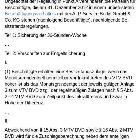
Un­ge­ach­tet der Re­ge­lung in Punkt A ver­ein­ba­ren die Par­tei­en für
Beschäftig­te, die am 31. De­zem­ber 2012 in ei­nem un­be­fris­te­ten
Beschäfti­gungs­verhält­nis
mit der A. P. Ser­vice Ber­lin GmbH &
Co. KG ste­hen (nach­fol­gend Beschäftig­te), nach­fol­gen­de Be­
sitz­stands­re­ge­lun­gen.
Teil 1: Si­che­rung der 36-St­un­den-Wo­che
…
Teil 2: Vor­schrif­ten zur Ent­gelt­si­che­rung
I.
(1) Beschäftig­te er­hal­ten ei­ne Be­sitz­stands­zu­la­ge, wenn das
Mo­nats­grun­dent­gelt un­mit­tel­bar vor In­kraft­tre­ten des VTV BVD
höher ist als das Mo­nats­grun­dent­gelt der je­weils gülti­gen An­la­ge
3 zum VTV BVD zzgl. der re­gelmäßigen Zu­la­gen nach § 5 Abs.
2 - 4 VTV BVD zum Zeit­punkt des In­kraft­tre­tens und zwar in
Höhe der Dif­fe­renz.
…
II.
Ab­wei­chend von § 15 Abs. 3 MTV BVD so­wie § 16 Abs. 2 MTV
BVD wird für die Zu­schlags­be­rech­nung ne­ben dem an­tei­li­gen