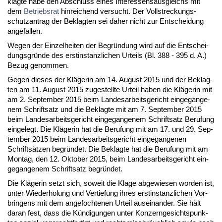
klag­te ha­be den Ab­schluss ei­nes In­ter­es­sens­aus­gleichs mit
dem
Be­triebs­rat
hin­rei­chend ver­sucht. Der Voll­stre­ckungs­
schutz­an­trag der Be­klag­ten sei da­her nicht zur Ent­schei­dung
an­ge­fal­len.
We­gen der Ein­zel­hei­ten der Be­gründung wird auf die Ent­schei­
dungs­gründe des erst­in­stanz­li­chen Ur­teils (Bl. 388 - 395 d. A.)
Be­zug ge­nom­men.
Ge­gen die­ses der Kläge­rin am 14. Au­gust 2015 und der Be­klag­
ten am 11. Au­gust 2015 zu­ge­stell­te Ur­teil ha­ben die Kläge­rin mit
am 2. Sep­tem­ber 2015 beim Lan­des­ar­beits­ge­richt ein­ge­gan­ge­
nem Schrift­satz und die Be­klag­te mit am 7. Sep­tem­ber 2015
beim Lan­des­ar­beits­ge­richt ein­ge­gan­ge­nem Schrift­satz Be­ru­fung
ein­ge­legt. Die Kläge­rin hat die Be­ru­fung mit am 17. und 29. Sep­
tem­ber 2015 beim Lan­des­ar­beits­ge­richt ein­ge­gan­ge­nen
Schriftsätzen be­gründet. Die Be­klag­te hat die Be­ru­fung mit am
Mon­tag, den 12. Ok­to­ber 2015, beim Lan­des­ar­beits­ge­richt ein­
ge­gan­ge­nem Schrift­satz be­gründet.
Die Kläge­rin setzt sich, so­weit die Kla­ge ab­ge­wie­sen wor­den ist,
un­ter Wie­der­ho­lung und Ver­tie­fung ih­res erst­in­stanz­li­chen Vor­
brin­gens mit dem an­ge­foch­te­nen Ur­teil aus­ein­an­der. Sie hält
dar­an fest, dass die Kündi­gun­gen un­ter Kon­zern­ge­sichts­punk­