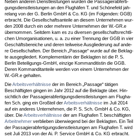
Ne­ben an­de­ren Dienst­leis­tun­gen wur­den die Pas­sa­gier­ab­fer­ti­
gungs­dienst­leis­tun­gen an den Flughäfen T. und Schöne­feld jah­
re­lang von der G. Ber­lin GmbH & Co. KG (im Fol­gen­den: GGB)
er­bracht. Die Ge­sell­schafts­an­tei­le an die­sem Un­ter­neh­men wur­
den 2008 durch ein oder meh­re­re Un­ter­neh­men der W.-GR.e
über­nom­men. Seit­dem kam es zu di­ver­sen ge­sell­schafts­recht­li­
chen Um­or­ga­ni­sa­tio­nen, u. a. zu ei­ner Tren­nung der GGB in vier
Geschäfts­be­rei­che und de­ren teil­wei­se Aus­glie­de­rung auf an­de­
re Ge­sell­schaf­ten. Der Be­reich „Pas­sa­ge“ wur­de auf die Be­klag­
te aus­ge­glie­dert. Kom­ple­mentärin der Be­klag­ten ist die P. S.
Ber­lin Be­tei­li­gungs-GmbH, ein­zi­ge Kom­man­di­tis­tin die GGB.
De­ren Kom­man­dit­an­tei­le wer­den von ei­nem Un­ter­neh­men der
W.-GR.e ge­hal­ten.
Die
Ar­beits­verhält­nis­se
der im Be­reich „Pas­sa­ge“ täti­gen
Beschäftig­ten gin­gen im Jahr 2012 auf die Be­klag­te über. Hin­
sicht­lich der Pas­sa­gier­ab­fer­ti­gungs­dienst­leis­tun­gen am Flug­ha­
fen Sch. ging ein Großteil der
Ar­beits­verhält­nis­se
im Ju­li 2014
auf ein an­de­res Un­ter­neh­men, die P. S. Sch. GmbH & Co. KG,
über. Die
Ar­beits­verhält­nis­se
der am Flug­ha­fen T. beschäftig­ten
Ar­beit­neh­mer
ver­blie­ben über­wie­gend bei der Be­klag­ten. Ein Teil
der Pas­sa­gier­ab­fer­ti­gungs­dienst­leis­tun­gen am Flug­ha­fen T. wird
seit Ju­li 2013 von der Ai. P. Ser­vice GmbH & Co. KG er­bracht.