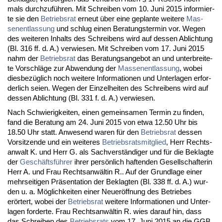
mals durch­zuführen. Mit Schrei­ben vom 10. Ju­ni 2015 in­for­mier­
te sie den
Be­triebs­rat
er­neut über ei­ne ge­plan­te wei­te­re
Mas­
sen­ent­las­sung
und schlug ei­nen Be­ra­tungs­ter­min vor. We­gen
des wei­te­ren In­halts des Schrei­bens wird auf des­sen Ab­lich­tung
(Bl. 316 ff. d. A.) ver­wie­sen. Mit Schrei­ben vom 17. Ju­ni 2015
nahm der
Be­triebs­rat
das Be­ra­tungs­an­ge­bot an und un­ter­brei­te­
te Vor­schläge zur Ab­wen­dung der
Mas­sen­ent­las­sung
, wo­bei
dies­bezüglich noch wei­te­re In­for­ma­tio­nen und Un­ter­la­gen er­for­
der­lich sei­en. We­gen der Ein­zel­hei­ten des Schrei­bens wird auf
des­sen Ab­lich­tung (Bl. 331 f. d. A.) ver­wie­sen.
Nach Schwie­rig­kei­ten, ei­nen ge­mein­sa­men Ter­min zu fin­den,
fand die Be­ra­tung am 24. Ju­ni 2015 von et­wa 12.50 Uhr bis
18.50 Uhr statt. An­we­send wa­ren für den
Be­triebs­rat
des­sen
Vor­sit­zen­de und ein wei­te­res
Be­triebs­rats­mit­glied
, Herr Rechts­
an­walt K. und Herr G. als Sach­verständi­ger und für die Be­klag­te
der
Geschäftsführer
ih­rer persönlich haf­ten­den Ge­sell­schaf­te­rin
Herr A. und Frau Rechts­anwältin R.. Auf der Grund­la­ge ei­ner
mehr­sei­ti­gen Präsen­ta­ti­on der Be­klag­ten (Bl. 338 ff. d. A.) wur­
den u. a. Möglich­kei­ten ei­ner Neu­eröff­nung des Be­trie­bes
erörtert, wo­bei der
Be­triebs­rat
wei­te­re In­for­ma­tio­nen und Un­ter­
la­gen for­der­te. Frau Rechts­anwältin R. wies dar­auf hin, dass
das Schrei­ben des
Be­triebs­rats
vom 17. Ju­ni 2015 an die GGB