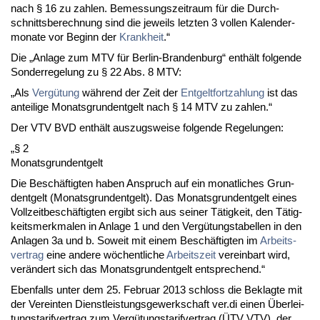
nach § 16 zu zah­len. Be­mes­sungs­zeit­raum für die Durch­
schnitts­be­rech­nung sind die je­weils letz­ten 3 vol­len Ka­len­der­
mo­na­te vor Be­ginn der
Krank­heit
.“
Die „An­la­ge zum MTV für Ber­lin-Bran­den­burg“ enthält fol­gen­de
Son­der­re­ge­lung zu § 22 Abs. 8 MTV:
„Als
Vergütung
während der Zeit der
Ent­gelt­fort­zah­lung
ist das
an­tei­li­ge Mo­nats­grun­dent­gelt nach § 14 MTV zu zah­len.“
Der VTV BVD enthält aus­zugs­wei­se fol­gen­de Re­ge­lun­gen:
„§ 2
Mo­nats­grun­dent­gelt
Die Beschäftig­ten ha­ben An­spruch auf ein mo­nat­li­ches Grun­
dent­gelt (Mo­nats­grun­dent­gelt). Das Mo­nats­grun­dent­gelt ei­nes
Voll­zeit­beschäftig­ten er­gibt sich aus sei­ner Tätig­keit, den Tätig­
keits­merk­ma­len in An­la­ge 1 und den Vergütungs­ta­bel­len in den
An­la­gen 3a und b. So­weit mit ei­nem Beschäftig­ten im
Ar­beits­
ver­trag
ei­ne an­de­re wöchent­li­che
Ar­beits­zeit
ver­ein­bart wird,
verändert sich das Mo­nats­grun­dent­gelt ent­spre­chend.“
Eben­falls un­ter dem 25. Fe­bru­ar 2013 schloss die Be­klag­te mit
der Ver­ein­ten Dienst­leis­tungs­ge­werk­schaft ver.di ei­nen Über­lei­
tungs­ta­rif­ver­trag zum Vergütungs­ta­rif­ver­trag (ÜTV VTV), der