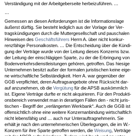
Verständi­gung mit der Ar­beit­ge­ber­sei­te her­bei­zuführen. …
…
Ge­mes­sen an die­sen An­for­de­run­gen ist die In­for­ma­ti­ons­la­ge
äußerst dürf­tig. Sie be­steht le­dig­lich aus der Vor­la­ge der Ver­
tragskündi­gun­gen durch die Mut­ter­ge­sell­schaft und pau­scha­len
Hin­wei­sen des
Geschäftsführers
Herrn A. über nicht kon­kur­
renzfähi­ge Per­so­nal­kos­ten. … Die Ent­schei­dung über die Kündi­
gung der Verträge wur­de von der Lei­tung die­ses Kon­zerns bzw.
der Lei­tung der ein­schlägi­gen Spar­te, zu der die Er­brin­gung von
Bo­den­ver­kehrs­dienst­leis­tun­gen gehören, ge­trof­fen. Das hie­si­ge
Un­ter­neh­men be­sitzt außer der for­ma­len ju­ris­ti­schen kei­ne ei­ge­
ne wirt­schaft­li­che Selbständig­keit. Herr A. war ge­genüber der
GGB ver­pflich­tet, de­ren Auf­trags­an­ge­bo­te oh­ne Rück­sicht dar­
auf an­zu­neh­men, ob die
Vergütung
für die APSB auskömmlich
ist. Ei­ge­ne Verträge durf­te er nicht ak­qui­rie­ren. Für den Pro­duk­ti­
ons­be­reich ver­wen­det man in der­ar­ti­gen Fällen den - nicht ju­ris­
ti­schen - Be­griff der „verlänger­ten Werk­bank“. Auch die GGB ist
of­fen­sicht­lich oh­ne ei­ne wei­te­re Kon­zern­an­bin­dung wirt­schaft­lich
nicht le­bensfähig und … auch nur Un­ter­auf­trag­neh­me­rin. Sie
erhält je nach den un­ter­neh­me­ri­schen Über­le­gun­gen, die im W.-
Kon­zern für ih­re Spar­te ge­trof­fen wer­den, die
Wei­sung
, Verträge