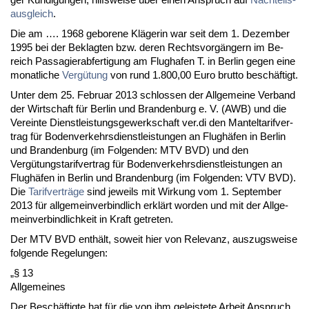
aus­gleich
.
Die am …. 1968 ge­bo­re­ne Kläge­rin war seit dem 1. De­zem­ber
1995 bei der Be­klag­ten bzw. de­ren Rechts­vorgängern im Be­
reich Pas­sa­gier­ab­fer­ti­gung am Flug­ha­fen T. in Ber­lin ge­gen ei­ne
mo­nat­li­che
Vergütung
von rund 1.800,00 Eu­ro brut­to beschäftigt.
Un­ter dem 25. Fe­bru­ar 2013 schlos­sen der All­ge­mei­ne Ver­band
der Wirt­schaft für Ber­lin und Bran­den­burg e. V. (AWB) und die
Ver­ein­te Dienst­leis­tungs­ge­werk­schaft ver.di den Man­tel­ta­rif­ver­
trag für Bo­den­ver­kehrs­dienst­leis­tun­gen an Flughäfen in Ber­lin
und Bran­den­burg (im Fol­gen­den: MTV BVD) und den
Vergütungs­ta­rif­ver­trag für Bo­den­ver­kehrs­dienst­leis­tun­gen an
Flughäfen in Ber­lin und Bran­den­burg (im Fol­gen­den: VTV BVD).
Die
Ta­rif­verträge
sind je­weils mit Wir­kung vom 1. Sep­tem­ber
2013 für all­ge­mein­ver­bind­lich erklärt wor­den und mit der All­ge­
mein­ver­bind­lich­keit in Kraft ge­tre­ten.
Der MTV BVD enthält, so­weit hier von Re­le­vanz, aus­zugs­wei­se
fol­gen­de Re­ge­lun­gen:
„§ 13
All­ge­mei­nes
Der Beschäftig­te hat für die von ihm ge­leis­te­te Ar­beit An­spruch