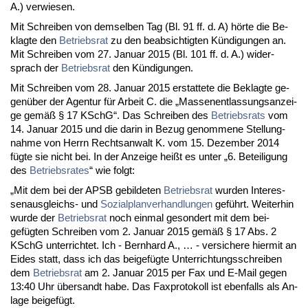
A.) ver­wie­sen.
Mit Schrei­ben von dem­sel­ben Tag (Bl. 91 ff. d. A) hörte die Be­
klag­te den
Be­triebs­rat
zu den be­ab­sich­tig­ten Kündi­gun­gen an.
Mit Schrei­ben vom 27. Ja­nu­ar 2015 (Bl. 101 ff. d. A.) wi­der­
sprach der
Be­triebs­rat
den Kündi­gun­gen.
Mit Schrei­ben vom 28. Ja­nu­ar 2015 er­stat­te­te die Be­klag­te ge­
genüber der Agen­tur für Ar­beit C. die „Mas­sen­ent­las­sungs­an­zei­
ge gemäß § 17 KSchG“. Das Schrei­ben des
Be­triebs­rats
vom
14. Ja­nu­ar 2015 und die dar­in in Be­zug ge­nom­me­ne Stel­lung­
nah­me von Herrn Rechts­an­walt K. vom 15. De­zem­ber 2014
fügte sie nicht bei. In der An­zei­ge heißt es un­ter „6. Be­tei­li­gung
des
Be­triebs­ra­tes
“ wie folgt:
„Mit dem bei der APSB ge­bil­de­ten
Be­triebs­rat
wur­den In­ter­es­
sen­aus­gleichs- und
So­zi­al­plan­ver­hand­lun­gen
geführt. Wei­ter­hin
wur­de der
Be­triebs­rat
noch ein­mal ge­son­dert mit dem bei­
gefügten Schrei­ben vom 2. Ja­nu­ar 2015 gemäß § 17 Abs. 2
KSchG un­ter­rich­tet. Ich - Bern­hard A., … - ver­si­che­re hier­mit an
Ei­des statt, dass ich das bei­gefügte Un­ter­rich­tungs­schrei­ben
dem
Be­triebs­rat
am 2. Ja­nu­ar 2015 per Fax und E-Mail ge­gen
13:40 Uhr über­sandt ha­be. Das Fax­pro­to­koll ist eben­falls als An­
la­ge bei­gefügt.