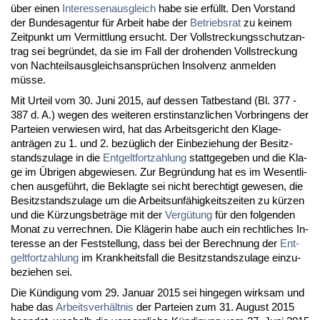
über ei­nen
In­ter­es­sen­aus­gleich
ha­be sie erfüllt. Den Vor­stand
der Bun­des­agen­tur für Ar­beit ha­be der
Be­triebs­rat
zu kei­nem
Zeit­punkt um Ver­mitt­lung er­sucht. Der Voll­stre­ckungs­schutz­an­
trag sei be­gründet, da sie im Fall der dro­hen­den Voll­stre­ckung
von Nach­teils­aus­gleichs­ansprüchen In­sol­venz an­mel­den
müsse.
Mit Ur­teil vom 30. Ju­ni 2015, auf des­sen Tat­be­stand (Bl. 377 -
387 d. A.) we­gen des wei­te­ren erst­in­stanz­li­chen Vor­brin­gens der
Par­tei­en ver­wie­sen wird, hat das Ar­beits­ge­richt den Kla­ge­
anträgen zu 1. und 2. bezüglich der Ein­be­zie­hung der Be­sitz­
stands­zu­la­ge in die
Ent­gelt­fort­zah­lung
statt­ge­ge­ben und die Kla­
ge im Übri­gen ab­ge­wie­sen. Zur Be­gründung hat es im We­sent­li­
chen aus­geführt, die Be­klag­te sei nicht be­rech­tigt ge­we­sen, die
Be­sitz­stands­zu­la­ge um die Ar­beits­unfähig­keits­zei­ten zu kürzen
und die Kürzungs­beträge mit der
Vergütung
für den fol­gen­den
Mo­nat zu ver­rech­nen. Die Kläge­rin ha­be auch ein recht­li­ches In­
ter­es­se an der Fest­stel­lung, dass bei der Be­rech­nung der
Ent­
gelt­fort­zah­lung
im Krank­heits­fall die Be­sitz­stands­zu­la­ge ein­zu­
be­zie­hen sei.
Die Kündi­gung vom 29. Ja­nu­ar 2015 sei hin­ge­gen wirk­sam und
ha­be das
Ar­beits­verhält­nis
der Par­tei­en zum 31. Au­gust 2015