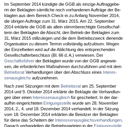
Im Sep­tem­ber 2014 kündig­te die GGB als ein­zi­ge Auf­trag­ge­be­
rin der Be­klag­ten sämt­li­che noch vor­han­de­nen Auf­träge der Be­
klag­ten aus dem Be­reich Check-in zu An­fang No­vem­ber 2014,
die übri­gen Auf­träge zum 31. März 2015. Am 22. Sep­tem­ber
2014 erklärte die GGB als al­lein stimm­be­rech­tig­te Ge­sell­schaf­
te­rin der Be­klag­ten die Ab­sicht, den Be­trieb der Be­klag­ten zum
31. März 2015 still­zu­le­gen und die dem Be­triebs­zweck die­nen­de
Or­ga­ni­sa­ti­on zu die­sem Ter­min vollständig auf­zulösen. We­gen
der Ein­zel­hei­ten wird auf die Ab­lich­tung des ent­spre­chen­den
Ge­sell­schaf­ter­be­schluss (Bl. 66 d. A.) ver­wie­sen. Der
Geschäftsführer
der Be­klag­ten wur­de von der GGB an­ge­wie­
sen, die er­for­der­li­chen Maßnah­men durch­zuführen und mit dem
Be­triebs­rat
Ver­hand­lun­gen über den Ab­schluss ei­nes
In­ter­es­
sen­aus­gleichs
auf­zu­neh­men.
Nach zwei Sit­zun­gen mit dem
Be­triebs­rat
am 25. Sep­tem­ber
2014 und 9. Ok­to­ber 2014 erklärte die Be­klag­te die Ver­hand­lun­
gen über ei­nen
In­ter­es­sen­aus­gleich
für ge­schei­tert. In der dar­
auf­hin ein­ge­rich­te­ten
Ei­ni­gungs­stel­le
wur­de am 28. No­vem­ber
2014, 2., 4. und 18. De­zem­ber 2014 ver­han­delt. In der Sit­zung
vom 18. De­zem­ber 2014 erklärten die Bei­sit­zer der Be­klag­ten
für die­se das Schei­tern der
In­ter­es­sen­aus­gleichs­ver­hand­lun­gen
.
Da­nach ver­han­del­ten die Be­triebs­par­tei­en in der
Ei­ni­gungs­stel­le