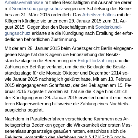
Ar­beits­verhält­nis­se
mit al­len Beschäftig­ten mit Aus­nah­me de­rer
mit
Son­derkündi­gungs­schutz
we­gen der Sch­ließung des Be­trie­
bes am 31. März 2015 or­dent­lich. Das
Ar­beits­verhält­nis
mit der
Kläge­rin kündig­te sie un­ter dem 29. Ja­nu­ar 2015 zum 31. Au­
gust 2015. Ge­genüber den Beschäftig­ten mit
Son­derkündi­
gungs­schutz
erklärte sie die Kündi­gung nach Er­tei­lung der er­for­
der­li­chen behörd­li­chen Zu­stim­mung.
Mit der am 28. Ja­nu­ar 2015 beim Ar­beits­ge­richt Ber­lin ein­ge­gan­
ge­nen Kla­ge hat die Kläge­rin die Ein­be­zie­hung der Be­sitz­
stands­zu­la­ge in die Be­rech­nung der
Ent­gelt­fort­zah­lung
und die
Zah­lung der Beträge ver­langt, um die die Be­klag­te die Be­sitz­
stands­zu­la­ge für die Mo­na­te Ok­to­ber und De­zem­ber 2014 so­
wie Ja­nu­ar 2015 nachträglich gekürzt hat­te. Mit am 13. Fe­bru­ar
2015 ein­ge­gan­ge­nem Schrift­satz, der der Be­klag­ten am 19. Fe­
bru­ar 2015 zu­ge­stellt wor­den ist, hat sie die Kla­ge hin­sicht­lich
der Kündi­gung vom 29. Ja­nu­ar 2015 er­wei­tert und mit ei­ner wei­
te­ren Kla­ge­er­wei­te­rung hilfs­wei­se die Zah­lung ei­nes Nach­teils­
aus­gleichs be­gehrt.
Nach­dem in Par­al­lel­ver­fah­ren ver­schie­de­ne Kam­mern des Ar­
beits­ge­richts Be­den­ken ge­gen die Wirk­sam­keit der ers­ten Mas­
sen­ent­las­sungs­an­zei­ge geäußert hat­ten, ent­schloss sich die
Be­klag­te, vor­sorg­lich das Ver­fah­ren nach § 17 KSchG noch­