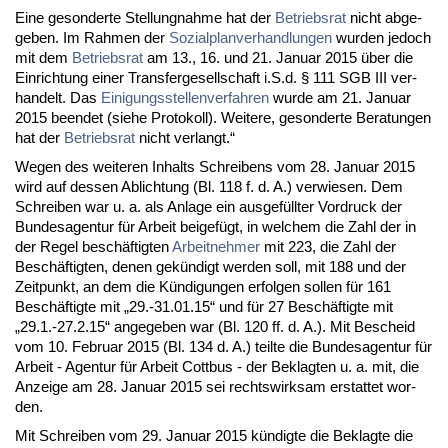
Ei­ne ge­son­der­te Stel­lung­nah­me hat der
Be­triebs­rat
nicht ab­ge­
ge­ben. Im Rah­men der
So­zi­al­plan­ver­hand­lun­gen
wur­den je­doch
mit dem
Be­triebs­rat
am 13., 16. und 21. Ja­nu­ar 2015 über die
Ein­rich­tung ei­ner Trans­fer­ge­sell­schaft i.S.d. § 111 SGB III ver­
han­delt. Das
Ei­ni­gungs­stel­len­ver­fah­ren
wur­de am 21. Ja­nu­ar
2015 be­en­det (sie­he Pro­to­koll). Wei­te­re, ge­son­der­te Be­ra­tun­gen
hat der
Be­triebs­rat
nicht ver­langt.“
We­gen des wei­te­ren In­halts Schrei­bens vom 28. Ja­nu­ar 2015
wird auf des­sen Ab­lich­tung (Bl. 118 f. d. A.) ver­wie­sen. Dem
Schrei­ben war u. a. als An­la­ge ein aus­gefüll­ter Vor­druck der
Bun­des­agen­tur für Ar­beit bei­gefügt, in wel­chem die Zahl der in
der Re­gel beschäftig­ten
Ar­beit­neh­mer
mit 223, die Zahl der
Beschäftig­ten, de­nen gekündigt wer­den soll, mit 188 und der
Zeit­punkt, an dem die Kündi­gun­gen er­fol­gen sol­len für 161
Beschäftig­te mit „29.-31.01.15“ und für 27 Beschäftig­te mit
„29.1.-27.2.15“ an­ge­ge­ben war (Bl. 120 ff. d. A.). Mit Be­scheid
vom 10. Fe­bru­ar 2015 (Bl. 134 d. A.) teil­te die Bun­des­agen­tur für
Ar­beit - Agen­tur für Ar­beit Cott­bus - der Be­klag­ten u. a. mit, die
An­zei­ge am 28. Ja­nu­ar 2015 sei rechts­wirk­sam er­stat­tet wor­
den.
Mit Schrei­ben vom 29. Ja­nu­ar 2015 kündig­te die Be­klag­te die