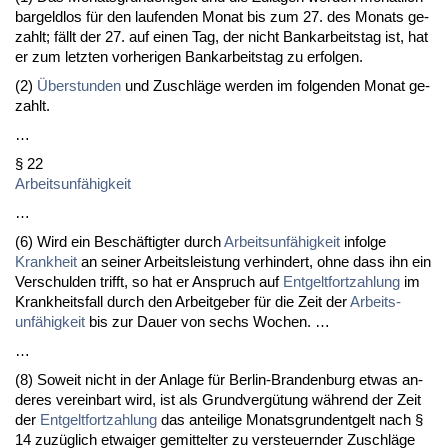
bar­geld­los für den lau­fen­den Mo­nat bis zum 27. des Mo­nats ge­
zahlt; fällt der 27. auf ei­nen Tag, der nicht Bank­ar­beits­tag ist, hat
er zum letz­ten vor­he­ri­gen Bank­ar­beits­tag zu er­fol­gen.
(2)
Über­stun­den
und Zu­schläge wer­den im fol­gen­den Mo­nat ge­
zahlt.
…
§ 22
Ar­beits­unfähig­keit
…
(6) Wird ein Beschäftig­ter durch
Ar­beits­unfähig­keit
in­fol­ge
Krank­heit
an sei­ner Ar­beits­leis­tung ver­hin­dert, oh­ne dass ihn ein
Ver­schul­den trifft, so hat er An­spruch auf
Ent­gelt­fort­zah­lung
im
Krank­heits­fall durch den Ar­beit­ge­ber für die Zeit der
Ar­beits­
unfähig­keit
bis zur Dau­er von sechs Wo­chen. …
…
(8) So­weit nicht in der An­la­ge für Ber­lin-Bran­den­burg et­was an­
de­res ver­ein­bart wird, ist als Grund­vergütung während der Zeit
der
Ent­gelt­fort­zah­lung
das an­tei­li­ge Mo­nats­grun­dent­gelt nach §
14 zuzüglich et­wai­ger ge­mit­tel­ter zu ver­steu­ern­der Zu­schläge