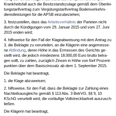
Krank­heits­fall auch die Be­sitz­stands­zu­la­ge gemäß dem Über­lei­
tungs­ta­rif­ver­trag zum Vergütungs­ta­rif­ver­trag Bo­den­ver­kehrs­
dienst­leis­tun­gen für die APSB ein­zu­be­zie­hen;
3. fest­zu­stel­len, dass das
Ar­beits­verhält­nis
der Par­tei­en nicht
durch die Kündi­gun­gen vom 29. Ja­nu­ar 2015 und vom 27. Ju­ni
2015 en­den wird;
4. hilfs­wei­se für den Fall der Kla­ge­ab­wei­sung mit dem An­trag zu
3. die Be­klag­te zu ver­ur­tei­len, an die Kläge­rin ei­ne an­ge­mes­se­
ne
Ab­fin­dung
, de­ren Höhe in das Er­mes­sen des Ge­richts ge­
stellt wird, die je­doch min­des­tens 18.000,00 Eu­ro brut­to be­tra­
gen sollt, zu zah­len, zuzüglich Zin­sen in Höhe von fünf Pro­zent­
punk­ten über dem Ba­sis­zins­satz ab dem 1. Sep­tem­ber 2015.
Die Be­klag­te hat be­an­tragt,
1. die Kla­ge ab­zu­wei­sen;
2. hilfs­wei­se, für den Fall, dass die Be­klag­te zur Zah­lung ei­nes
Nach­teils­aus­gleichs gemäß § 113 Abs. 3 Be­trVG, §§ 9, 10
KSchG ver­ur­teilt wird, die vorläufi­ge Voll­streck­bar­keit aus­zu­sch­
ließen.
Die Kläge­rin hat be­an­tragt,