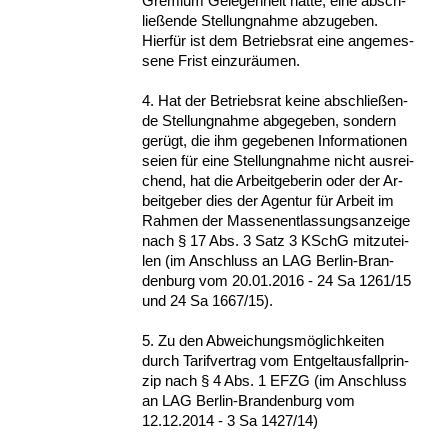
Gre­mi­um Ge­le­gen­heit hat­te, ei­ne ab­sch­
ließen­de Stel­lung­nah­me ab­zu­ge­ben.
Hierfür ist dem Be­triebs­rat ei­ne an­ge­mes­
se­ne Frist ein­zuräum­en.
4. Hat der Be­triebs­rat kei­ne ab­sch­ließen­
de Stel­lung­nah­me ab­ge­ge­ben, son­dern
gerügt, die ihm ge­ge­be­nen In­for­ma­tio­nen
sei­en für ei­ne Stel­lung­nah­me nicht aus­rei­
chend, hat die Ar­beit­ge­be­rin oder der Ar­
beit­ge­ber dies der Agen­tur für Ar­beit im
Rah­men der Mas­sen­ent­las­sungs­an­zei­ge
nach § 17 Abs. 3 Satz 3 KSchG mit­zu­tei­
len (im An­schluss an LAG Ber­lin-Bran­
den­burg vom 20.01.2016 - 24 Sa 1261/15
und 24 Sa 1667/15).
5. Zu den Ab­wei­chungsmöglich­kei­ten
durch Ta­rif­ver­trag vom Ent­gel­t­aus­fall­prin­
zip nach § 4 Abs. 1 EFZG (im An­schluss
an LAG Ber­lin-Bran­den­burg vom
12.12.2014 - 3 Sa 1427/14)