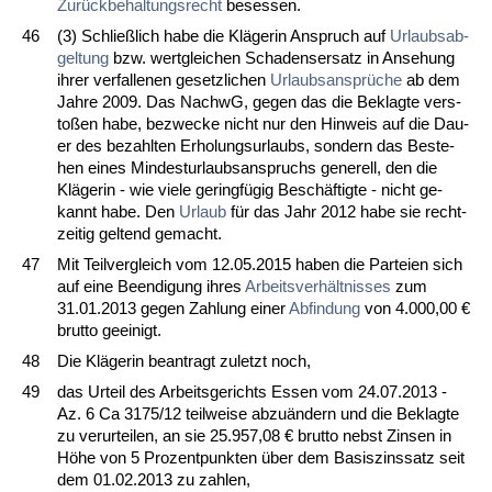
Zurück­be­hal­tungs­recht
be­ses­sen.
46
(3) Sch­ließlich ha­be die Kläge­rin An­spruch auf
Ur­laubs­ab­
gel­tung
bzw. wert­glei­chen Scha­dens­er­satz in An­se­hung
ih­rer ver­fal­le­nen ge­setz­li­chen
Ur­laubs­ansprüche
ab dem
Jah­re 2009. Das NachwG, ge­gen das die Be­klag­te ver­s­
toßen ha­be, be­zwe­cke nicht nur den Hin­weis auf die Dau­
er des be­zahl­ten Er­ho­lungs­ur­laubs, son­dern das Be­ste­
hen ei­nes Min­des­t­ur­laubs­an­spruchs ge­ne­rell, den die
Kläge­rin - wie vie­le ge­ringfügig Beschäftig­te - nicht ge­
kannt ha­be. Den
Ur­laub
für das Jahr 2012 ha­be sie recht­
zei­tig gel­tend ge­macht.
47
Mit Teil­ver­gleich vom 12.05.2015 ha­ben die Par­tei­en sich
auf ei­ne Be­en­di­gung ih­res
Ar­beits­verhält­nis­ses
zum
31.01.2013 ge­gen Zah­lung ei­ner
Ab­fin­dung
von 4.000,00 €
brut­to ge­ei­nigt.
48
Die Kläge­rin be­an­tragt zu­letzt noch,
49
das Ur­teil des Ar­beits­ge­richts Es­sen vom 24.07.2013 -
Az. 6 Ca 3175/12 teil­wei­se ab­zuändern und die Be­klag­te
zu ver­ur­tei­len, an sie 25.957,08 € brut­to nebst Zin­sen in
Höhe von 5 Pro­zent­punk­ten über dem Ba­sis­zins­satz seit
dem 01.02.2013 zu zah­len,