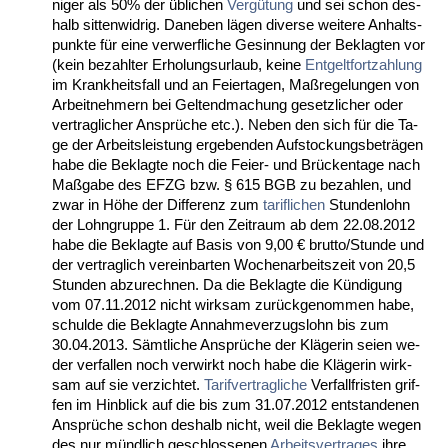
ni­ger als 50% der übli­chen
Vergütung
und sei schon des­
halb sit­ten­wid­rig. Da­ne­ben lägen di­ver­se wei­te­re An­halts­
punk­te für ei­ne ver­werf­li­che Ge­sin­nung der Be­klag­ten vor
(kein be­zahl­ter Er­ho­lungs­ur­laub, kei­ne
Ent­gelt­fort­zah­lung
im Krank­heits­fall und an Fei­er­ta­gen, Maßre­ge­lun­gen von
Ar­beit­neh­mern bei Gel­tend­ma­chung ge­setz­li­cher oder
ver­trag­li­cher Ansprüche etc.). Ne­ben den sich für die Ta­
ge der Ar­beits­leis­tung er­ge­ben­den Auf­sto­ckungs­beträgen
ha­be die Be­klag­te noch die Fei­er- und Brück­en­ta­ge nach
Maßga­be des EFZG bzw. § 615 BGB zu be­zah­len, und
zwar in Höhe der Dif­fe­renz zum
ta­rif­li­chen
St­un­den­lohn
der Lohn­grup­pe 1. Für den Zeit­raum ab dem 22.08.2012
ha­be die Be­klag­te auf Ba­sis von 9,00 € brut­to/St­un­de und
der ver­trag­lich ver­ein­bar­ten Wo­chen­ar­beits­zeit von 20,5
St­un­den ab­zu­rech­nen. Da die Be­klag­te die Kündi­gung
vom 07.11.2012 nicht wirk­sam zurück­ge­nom­men ha­be,
schul­de die Be­klag­te An­nah­me­ver­zugs­lohn bis zum
30.04.2013. Sämt­li­che Ansprüche der Kläge­rin sei­en we­
der ver­fal­len noch ver­wirkt noch ha­be die Kläge­rin wirk­
sam auf sie ver­zich­tet.
Ta­rif­ver­trag­li­che
Ver­fall­fris­ten grif­
fen im Hin­blick auf die bis zum 31.07.2012 ent­stan­de­nen
Ansprüche schon des­halb nicht, weil die Be­klag­te we­gen
des nur münd­lich ge­schlos­se­nen
Ar­beits­ver­tra­ges
ih­re