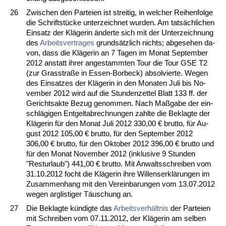
26
Zwi­schen den Par­tei­en ist strei­tig, in wel­cher Rei­hen­fol­ge
die Schriftstücke un­ter­zeich­net wur­den. Am tatsächli­chen
Ein­satz der Kläge­rin änder­te sich mit der Un­ter­zeich­nung
des
Ar­beits­ver­tra­ges
grundsätz­lich nichts; ab­ge­se­hen da­
von, dass die Kläge­rin an 7 Ta­gen im Mo­nat Sep­tem­ber
2012 an­statt ih­rer an­ge­stamm­ten Tour die Tour GSE T2
(zur Gras­s­traße in Es­sen-Bor­beck) ab­sol­vier­te. We­gen
des Ein­sat­zes der Kläge­rin in den Mo­na­ten Ju­li bis No­
vem­ber 2012 wird auf die St­un­den­zet­tel Blatt 133 ff. der
Ge­richts­ak­te Be­zug ge­nom­men. Nach Maßga­be der ein­
schlägi­gen Ent­gel­tab­rech­nun­gen zahl­te die Be­klag­te der
Kläge­rin für den Mo­nat Ju­li 2012 330,00 € brut­to, für Au­
gust 2012 105,00 € brut­to, für den Sep­tem­ber 2012
306,00 € brut­to, für den Ok­to­ber 2012 396,00 € brut­to und
für den Mo­nat No­vem­ber 2012 (in­klu­si­ve 9 St­un­den
"Rest­ur­laub") 441,00 € brut­to. Mit An­walts­schrei­ben vom
31.10.2012 focht die Kläge­rin ih­re Wil­lens­erklärun­gen im
Zu­sam­men­hang mit den Ver­ein­ba­run­gen vom 13.07.2012
we­gen arg­lis­ti­ger Täuschung an.
27
Die Be­klag­te kündig­te das
Ar­beits­verhält­nis
der Par­tei­en
mit Schrei­ben vom 07.11.2012, der Kläge­rin am sel­ben