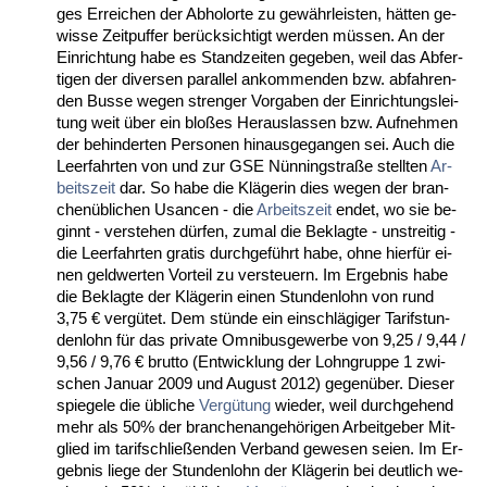
ges Er­rei­chen der Ab­hol­or­te zu gewähr­leis­ten, hätten ge­
wis­se Zeit­puf­fer berück­sich­tigt wer­den müssen. An der
Ein­rich­tung ha­be es Stand­zei­ten ge­ge­ben, weil das Ab­fer­
ti­gen der di­ver­sen par­al­lel an­kom­men­den bzw. ab­fah­ren­
den Bus­se we­gen stren­ger Vor­ga­ben der Ein­rich­tungs­lei­
tung weit über ein bloßes Her­aus­las­sen bzw. Auf­neh­men
der be­hin­der­ten Per­so­nen hin­aus­ge­gan­gen sei. Auch die
Leer­fahr­ten von und zur GSE Nünnings­traße stell­ten
Ar­
beits­zeit
dar. So ha­be die Kläge­rin dies we­gen der bran­
chenübli­chen Usan­cen - die
Ar­beits­zeit
en­det, wo sie be­
ginnt - ver­ste­hen dürfen, zu­mal die Be­klag­te - un­strei­tig -
die Leer­fahr­ten gra­tis durch­geführt ha­be, oh­ne hierfür ei­
nen geld­wer­ten Vor­teil zu ver­steu­ern. Im Er­geb­nis ha­be
die Be­klag­te der Kläge­rin ei­nen St­un­den­lohn von rund
3,75 € vergütet. Dem stünde ein ein­schlägi­ger Ta­rif­stun­
den­lohn für das pri­va­te Om­ni­bus­ge­wer­be von 9,25 / 9,44 /
9,56 / 9,76 € brut­to (Ent­wick­lung der Lohn­grup­pe 1 zwi­
schen Ja­nu­ar 2009 und Au­gust 2012) ge­genüber. Die­ser
spie­ge­le die übli­che
Vergütung
wie­der, weil durch­ge­hend
mehr als 50% der bran­chen­an­gehöri­gen Ar­beit­ge­ber Mit­
glied im ta­rif­sch­ließen­den Ver­band ge­we­sen sei­en. Im Er­
geb­nis lie­ge der St­un­den­lohn der Kläge­rin bei deut­lich we­