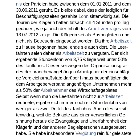
nis
der Par­tei­en ha­be zwi­schen dem 01.01.2011 und dem
30.06.2011 ge­ruht. Es blei­be da­bei, dass der le­dig­lich für
Beschäfti­gungs­zei­ten ge­zahl­te
Lohn
sit­ten­wid­rig sei. Die
Tou­ren der Kläge­rin hätten tatsächlich 4 St­un­den pro Tag
ge­dau­ert, wie ja auch der In­halt des
Ar­beits­ver­tra­ges
vom
13.07.2012 zei­ge. Die Kläge­rin sei als Bus­be­glei­te­rin und
nicht als Be­treue­rin ein­ge­setzt wor­den. Da ih­re
Ar­beits­zeit
zu Hau­se be­gon­nen ha­be, en­de sie auch dort. Die Leer­
fahr­ten sei­en da­her als
Ar­beits­zeit
zu vergüten. Der sich
er­ge­ben­de St­un­den­lohn von 3,75 € lie­ge weit un­ter 50%
des Ta­rif­lohns. Die­ser sei we­gen des Or­ga­ni­sa­ti­ons­gra­
des der bran­chen­an­gehöri­gen Ar­beit­ge­ber der ein­schlägi­
ge Ver­gleichs­maßstab; darüber hin­aus beschäftig­ten die
dem Ar­beit­ge­ber­ver­band an­gehöri­gen Un­ter­neh­men mehr
als 50% der
Ar­beit­neh­mer
des Wirt­schafts­ge­bie­tes.
Selbst wenn man die Leer­fahr­ten nicht zur
Ar­beits­zeit
rech­ne­te, ergäbe sich im­mer noch ein St­un­den­lohn von
we­ni­ger als zwei Drit­tel des Ta­rif­lohns. Auch dies sei sit­
ten­wid­rig, weil die Be­klag­te aus ei­ner ver­werf­li­chen Ge­
sin­nung her­aus die Zwangs­la­ge und Un­er­fah­ren­heit der
Kläge­rin und der an­de­ren Be­gleit­per­so­nen aus­ge­beu­tet
ha­be. Sie ha­be ins­be­son­de­re
Vergütung
rein für ge­leis­te­te