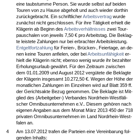
ei­ne taub­stum­me Per­son. Sie wur­de selbst auf bei­den
Tou­ren von zu Hau­se ab­ge­holt und auch wie­der dort­hin
zurück­ge­bracht. Ein schrift­li­cher
Ar­beits­ver­trag
wur­de
zunächst nicht ge­schlos­sen. Für ih­re Tätig­keit er­hielt die
Kläge­rin ab Be­ginn des
Ar­beits­verhält­nis­ses
zwei Tour­
pau­scha­len von je­weils 7,50 € pro Ar­beits­tag. Die Be­klag­
te leis­te­te Zah­lun­gen nur bei er­brach­ter Ar­beits­leis­tung.
Ent­gelt­fort­zah­lung
für Fe­ri­en-, Brücken-, Fei­er­ta­ge, an de­
nen kei­ne Tou­ren an­fie­len, oder bei
Ar­beits­unfähig­keit
er­
hielt die Kläge­rin nicht; eben­so we­nig wur­de ihr be­zahl­ter
Er­ho­lungs­ur­laub gewährt. Für den Zeit­raum zwi­schen
dem 01.01.2009 und Au­gust 2012 vergüte­te die Be­klag­te
der Kläge­rin ins­ge­samt 10.272,50 €. We­gen der Höhe der
mo­nat­li­chen Zah­lun­gen im Ein­zel­nen wird auf Blatt 359 ff.
der Ge­richts­ak­te Be­zug ge­nom­men. Die Be­klag­te ist Mit­
glied des (Ar­beit­ge­ber-) Ver­ban­des Nord­rhein-Westfäli­
scher Om­ni­bus­un­ter­neh­men e.V.. Die­sem gehören nach
ei­ge­nen An­ga­ben aus dem Mo­nat März 2013 450 der 718
pri­va­ten Om­ni­bus­un­ter­neh­men im Land Nord­rhein-West­
fa­len an.
4
Am 13.07.2012 tra­fen die Par­tei­en ei­ne Ver­ein­ba­rung fol­
gen­den In­halts: