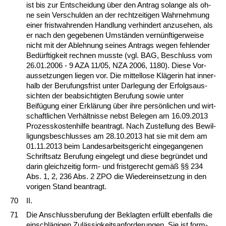
ist bis zur Ent­schei­dung über den An­trag so­lan­ge als oh­
ne sein Ver­schul­den an der recht­zei­ti­gen Wahr­neh­mung
ei­ner frist­wah­ren­den Hand­lung ver­hin­dert an­zu­se­hen, als
er nach den ge­ge­be­nen Umständen vernünf­ti­ger­wei­se
nicht mit der Ab­leh­nung sei­nes An­trags we­gen feh­len­der
Bedürf­tig­keit rech­nen muss­te (vgl. BAG, Be­schluss vom
26.01.2006 - 9 AZA 11/05, NZA 2006, 1180). Die­se Vor­
aus­set­zun­gen lie­gen vor. Die mit­tel­lo­se Kläge­rin hat in­ner­
halb der Be­ru­fungs­frist un­ter Dar­le­gung der Er­folgs­aus­
sich­ten der be­ab­sich­tig­ten Be­ru­fung so­wie un­ter
Beifügung ei­ner Erklärung über ih­re persönli­chen und wirt­
schaft­li­chen Verhält­nis­se nebst Be­le­gen am 16.09.2013
Pro­zess­kos­ten­hil­fe be­an­tragt. Nach Zu­stel­lung des Be­wil­
li­gungs­be­schlus­ses am 28.10.2013 hat sie mit dem am
01.11.2013 beim Lan­des­ar­beits­ge­richt ein­ge­gan­ge­nen
Schrift­satz Be­ru­fung ein­ge­legt und die­se be­gründet und
dar­in gleich­zei­tig form- und frist­ge­recht gemäß §§ 234
Abs. 1, 2, 236 Abs. 2 ZPO die Wie­der­ein­set­zung in den
vo­ri­gen Stand be­an­tragt.
70
II.
71
Die An­schluss­be­ru­fung der Be­klag­ten erfüllt eben­falls die
ein­schlägi­gen Zulässig­keits­an­for­de­run­gen. Sie ist form-