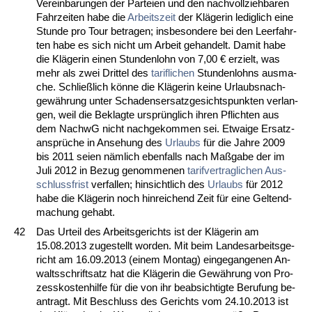
Ver­ein­ba­run­gen der Par­tei­en und den nach­voll­zieh­ba­ren
Fahr­zei­ten ha­be die
Ar­beits­zeit
der Kläge­rin le­dig­lich ei­ne
St­un­de pro Tour be­tra­gen; ins­be­son­de­re bei den Leer­fahr­
ten ha­be es sich nicht um Ar­beit ge­han­delt. Da­mit ha­be
die Kläge­rin ei­nen St­un­den­lohn von 7,00 € er­zielt, was
mehr als zwei Drit­tel des
ta­rif­li­chen
St­un­den­lohns aus­ma­
che. Sch­ließlich könne die Kläge­rin kei­ne Ur­laubs­nach­
gewährung un­ter Scha­dens­er­satz­ge­sichts­punk­ten ver­lan­
gen, weil die Be­klag­te ursprüng­lich ih­ren Pflich­ten aus
dem NachwG nicht nach­ge­kom­men sei. Et­wai­ge Er­satz­
ansprüche in An­se­hung des
Ur­laubs
für die Jah­re 2009
bis 2011 sei­en nämlich eben­falls nach Maßga­be der im
Ju­li 2012 in Be­zug ge­nom­me­nen
ta­rif­ver­trag­li­chen
Aus­
schluss­frist
ver­fal­len; hin­sicht­lich des
Ur­laubs
für 2012
ha­be die Kläge­rin noch hin­rei­chend Zeit für ei­ne Gel­tend­
ma­chung ge­habt.
42
Das Ur­teil des Ar­beits­ge­richts ist der Kläge­rin am
15.08.2013 zu­ge­stellt wor­den. Mit beim Lan­des­ar­beits­ge­
richt am 16.09.2013 (ei­nem Mon­tag) ein­ge­gan­ge­nen An­
walts­schrift­satz hat die Kläge­rin die Gewährung von Pro­
zess­kos­ten­hil­fe für die von ihr be­ab­sich­tig­te Be­ru­fung be­
an­tragt. Mit Be­schluss des Ge­richts vom 24.10.2013 ist