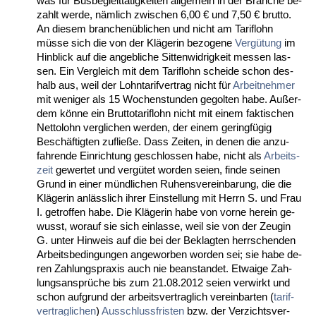
was für Bus­be­gleittätig­kei­ten all­ge­mein in der Bran­che be­
zahlt wer­de, nämlich zwi­schen 6,00 € und 7,50 € brut­to.
An die­sem bran­chenübli­chen und nicht am Ta­rif­lohn
müsse sich die von der Kläge­rin be­zo­ge­ne
Vergütung
im
Hin­blick auf die an­geb­li­che Sit­ten­wid­rig­keit mes­sen las­
sen. Ein Ver­gleich mit dem Ta­rif­lohn schei­de schon des­
halb aus, weil der Lohn­ta­rif­ver­trag nicht für
Ar­beit­neh­mer
mit we­ni­ger als 15 Wo­chen­stun­den ge­gol­ten ha­be. Außer­
dem könne ein Brut­to­ta­rif­lohn nicht mit ei­nem fak­ti­schen
Net­to­lohn ver­gli­chen wer­den, der ei­nem ge­ringfügig
Beschäftig­ten zu­fließe. Dass Zei­ten, in de­nen die an­zu­
fah­ren­de Ein­rich­tung ge­schlos­sen ha­be, nicht als
Ar­beits­
zeit
ge­wer­tet und vergütet wor­den sei­en, fin­de sei­nen
Grund in ei­ner münd­li­chen Ru­hens­ver­ein­ba­rung, die die
Kläge­rin anläss­lich ih­rer Ein­stel­lung mit Herrn S. und Frau
I. ge­trof­fen ha­be. Die Kläge­rin ha­be von vor­ne her­ein ge­
wusst, wor­auf sie sich ein­las­se, weil sie von der Zeu­gin
G. un­ter Hin­weis auf die bei der Be­klag­ten herr­schen­den
Ar­beits­be­din­gun­gen an­ge­wor­ben wor­den sei; sie ha­be de­
ren Zah­lungs­pra­xis auch nie be­an­stan­det. Et­wai­ge Zah­
lungs­ansprüche bis zum 21.08.2012 sei­en ver­wirkt und
schon auf­grund der ar­beits­ver­trag­lich ver­ein­bar­ten (
ta­rif­
ver­trag­li­chen
)
Aus­schluss­fris­ten
bzw. der Ver­zichts­ver­