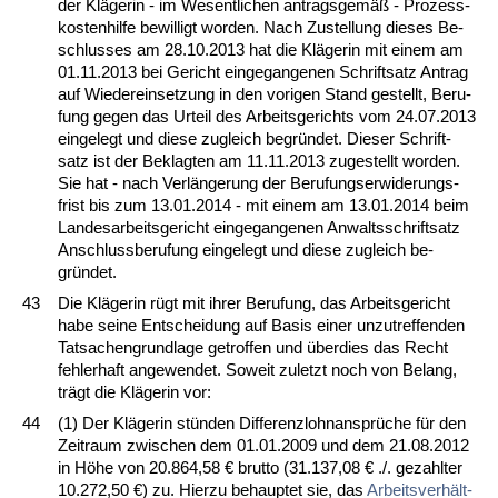
der Kläge­rin - im We­sent­li­chen an­trags­gemäß - Pro­zess­
kos­ten­hil­fe be­wil­ligt wor­den. Nach Zu­stel­lung die­ses Be­
schlus­ses am 28.10.2013 hat die Kläge­rin mit ei­nem am
01.11.2013 bei Ge­richt ein­ge­gan­ge­nen Schrift­satz An­trag
auf Wie­der­ein­set­zung in den vo­ri­gen Stand ge­stellt, Be­ru­
fung ge­gen das Ur­teil des Ar­beits­ge­richts vom 24.07.2013
ein­ge­legt und die­se zu­gleich be­gründet. Die­ser Schrift­
satz ist der Be­klag­ten am 11.11.2013 zu­ge­stellt wor­den.
Sie hat - nach Verlänge­rung der Be­ru­fungs­er­wi­de­rungs­
frist bis zum 13.01.2014 - mit ei­nem am 13.01.2014 beim
Lan­des­ar­beits­ge­richt ein­ge­gan­ge­nen An­walts­schrift­satz
An­schluss­be­ru­fung ein­ge­legt und die­se zu­gleich be­
gründet.
43
Die Kläge­rin rügt mit ih­rer Be­ru­fung, das Ar­beits­ge­richt
ha­be sei­ne Ent­schei­dung auf Ba­sis ei­ner un­zu­tref­fen­den
Tat­sa­chen­grund­la­ge ge­trof­fen und über­dies das Recht
feh­ler­haft an­ge­wen­det. So­weit zu­letzt noch von Be­lang,
trägt die Kläge­rin vor:
44
(1) Der Kläge­rin stünden Dif­fe­renz­lohn­ansprüche für den
Zeit­raum zwi­schen dem 01.01.2009 und dem 21.08.2012
in Höhe von 20.864,58 € brut­to (31.137,08 € ./. ge­zahl­ter
10.272,50 €) zu. Hier­zu be­haup­tet sie, das
Ar­beits­verhält­