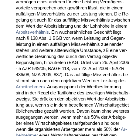
vermögen ei­nes an­de­ren für ei­ne Leis­tung Vermögens­
vor­tei­le ver­spre­chen oder gewähren lässt, die in ei­nem
auffälli­gen Miss­verhält­nis zu der Leis­tung ste­hen. Die Re­
ge­lung gilt auch für das auffälli­ge Miss­verhält­nis zwi­schen
dem Wert der Ar­beits­leis­tung und der Lohnhöhe in ei­nem
Ar­beits­verhält­nis
. Ein wu­cherähn­li­ches Geschäft liegt
nach § 138 Abs. 1 BGB vor, wenn Leis­tung und Ge­gen­
leis­tung in ei­nem auffälli­gen Miss­verhält­nis zu­ein­an­der
ste­hen und wei­te­re sit­ten­wid­ri­ge Umstände, zB ei­ne ver­
werf­li­che Ge­sin­nung des durch den Ver­trag ob­jek­tiv
Begüns­tig­ten, hin­zu­tre­ten (BAG, Ur­teil vom 26. April 2006
- 5 AZR 549/05, BA­GE 118; vom 22. April 2009 - 5 AZR
436/08, NZA 2009, 837). Das auffälli­ge Miss­verhält­nis be­
stimmt sich nach dem ob­jek­ti­ven Wert der Leis­tung des
Ar­beit­neh­mers
. Aus­gangs­punkt der Wert­be­stim­mung
sind in der Re­gel die Ta­riflöhne des je­wei­li­gen Wirt­schafts­
zweigs. Sie drücken den ob­jek­ti­ven Wert der Ar­beits­leis­
tung aus, wenn sie in dem be­tref­fen­den Wirt­schafts­ge­biet
übli­cher­wei­se ge­zahlt wer­den. Da­von kann oh­ne wei­te­res
aus­ge­gan­gen wer­den, wenn mehr als 50% der Ar­beit­ge­
ber ei­nes Wirt­schaft­ge­bie­tes ta­rif­ge­bun­den sind oder
wenn die or­ga­ni­sier­ten Ar­beit­ge­ber mehr als 50% der
Ar­
beit­neh­mer
ei­nes Wirt­schafts­ge­bie­tes beschäfti­gen