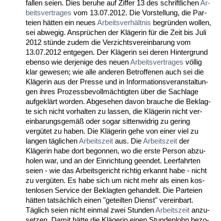
fal­len sei­en. Dies be­ru­he auf Zif­fer 13 des schrift­li­chen
Ar­
beits­ver­tra­ges
vom 13.07.2012. Die Vor­stel­lung, die Par­
tei­en hätten ein neu­es
Ar­beits­verhält­nis
be­gründen wol­len,
sei ab­we­gig. Ansprüchen der Kläge­rin für die Zeit bis Ju­li
2012 stünde zu­dem die Ver­zichts­ver­ein­ba­rung vom
13.07.2012 ent­ge­gen. Der Kläge­rin sei de­ren Hin­ter­grund
eben­so wie der­je­ni­ge des neu­en
Ar­beits­ver­tra­ges
völlig
klar ge­we­sen; wie al­le an­de­ren Be­trof­fe­nen auch sei die
Kläge­rin aus der Pres­se und in In­for­ma­ti­ons­ver­an­stal­tun­
gen ih­res Pro­zess­be­vollmäch­tig­ten über die Sach­la­ge
auf­geklärt wor­den. Ab­ge­se­hen da­von brau­che die Be­klag­
te sich nicht vor­hal­ten zu las­sen, die Kläge­rin nicht ver­
ein­ba­rungs­gemäß oder so­gar sit­ten­wid­rig zu ge­ring
vergütet zu ha­ben. Die Kläge­rin ge­he von ei­ner viel zu
lan­gen tägli­chen
Ar­beits­zeit
aus. Die
Ar­beits­zeit
der
Kläge­rin ha­be dort be­gon­nen, wo die ers­te Per­son ab­zu­
ho­len war, und an der Ein­rich­tung ge­en­det. Leer­fahr­ten
sei­en - wie das Ar­beits­ge­richt rich­tig er­kannt ha­be - nicht
zu vergüten. Es ha­be sich um nicht mehr als ei­nen kos­
ten­lo­sen Ser­vice der Be­klag­ten ge­han­delt. Die Par­tei­en
hätten tatsächlich ei­nen "ge­teil­ten Dienst" ver­ein­bart.
Täglich sei­en nicht ein­mal zwei St­un­den
Ar­beits­zeit
an­zu­
set­zen. Da­mit hätte die Kläge­rin ei­nen St­un­den­lohn be­zo­