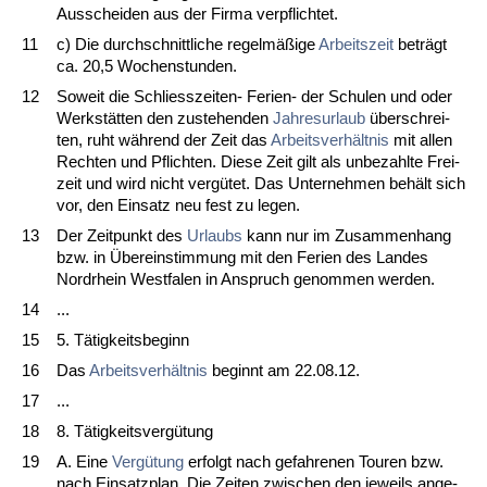
Aus­schei­den aus der Fir­ma ver­pflich­tet.
11
c) Die durch­schnitt­li­che re­gelmäßige
Ar­beits­zeit
beträgt
ca. 20,5 Wo­chen­stun­den.
12
So­weit die Schliess­zei­ten- Fe­ri­en- der Schu­len und oder
Werkstätten den zu­ste­hen­den
Jah­res­ur­laub
über­schrei­
ten, ruht während der Zeit das
Ar­beits­verhält­nis
mit al­len
Rech­ten und Pflich­ten. Die­se Zeit gilt als un­be­zahl­te Frei­
zeit und wird nicht vergütet. Das Un­ter­neh­men behält sich
vor, den Ein­satz neu fest zu le­gen.
13
Der Zeit­punkt des
Ur­laubs
kann nur im Zu­sam­men­hang
bzw. in Übe­rein­stim­mung mit den Fe­ri­en des Lan­des
Nord­rhein West­fa­len in An­spruch ge­nom­men wer­den.
14
...
15
5. Tätig­keits­be­ginn
16
Das
Ar­beits­verhält­nis
be­ginnt am 22.08.12.
17
...
18
8. Tätig­keits­vergütung
19
A. Ei­ne
Vergütung
er­folgt nach ge­fah­re­nen Tou­ren bzw.
nach Ein­satz­plan. Die Zei­ten zwi­schen den je­weils an­ge­