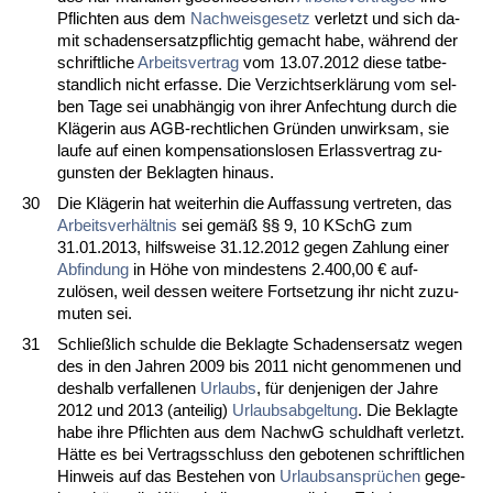
Pflich­ten aus dem
Nach­weis­ge­setz
ver­letzt und sich da­
mit scha­dens­er­satz­pflich­tig ge­macht ha­be, während der
schrift­li­che
Ar­beits­ver­trag
vom 13.07.2012 die­se tat­be­
stand­lich nicht er­fas­se. Die Ver­zichts­erklärung vom sel­
ben Ta­ge sei un­abhängig von ih­rer An­fech­tung durch die
Kläge­rin aus AGB-recht­li­chen Gründen un­wirk­sam, sie
lau­fe auf ei­nen kom­pen­sa­ti­ons­lo­sen Er­lass­ver­trag zu­
guns­ten der Be­klag­ten hin­aus.
30
Die Kläge­rin hat wei­ter­hin die Auf­fas­sung ver­tre­ten, das
Ar­beits­verhält­nis
sei gemäß §§ 9, 10 KSchG zum
31.01.2013, hilfs­wei­se 31.12.2012 ge­gen Zah­lung ei­ner
Ab­fin­dung
in Höhe von min­des­tens 2.400,00 € auf­
zulösen, weil des­sen wei­te­re Fort­set­zung ihr nicht zu­zu­
mu­ten sei.
31
Sch­ließlich schul­de die Be­klag­te Scha­dens­er­satz we­gen
des in den Jah­ren 2009 bis 2011 nicht ge­nom­me­nen und
des­halb ver­fal­le­nen
Ur­laubs
, für den­je­ni­gen der Jah­re
2012 und 2013 (an­tei­lig)
Ur­laubs­ab­gel­tung
. Die Be­klag­te
ha­be ih­re Pflich­ten aus dem NachwG schuld­haft ver­letzt.
Hätte es bei Ver­trags­schluss den ge­bo­te­nen schrift­li­chen
Hin­weis auf das Be­ste­hen von
Ur­laubs­ansprüchen
ge­ge­