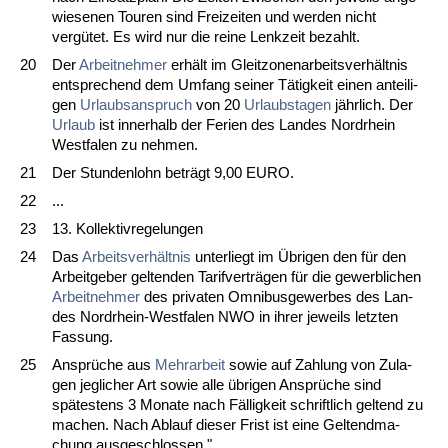
wie­se­nen Tou­ren sind Frei­zei­ten und wer­den nicht
vergütet. Es wird nur die rei­ne Lenk­zeit be­zahlt.
20
Der
Ar­beit­neh­mer
erhält im Gleit­zo­nen­ar­beits­verhält­nis
ent­spre­chend dem Um­fang sei­ner Tätig­keit ei­nen an­tei­li­
gen
Ur­laubs­an­spruch
von 20
Ur­laubs­ta­gen
jähr­lich. Der
Ur­laub
ist in­ner­halb der Fe­ri­en des Lan­des Nord­rhein
West­fa­len zu neh­men.
21
Der St­un­den­lohn beträgt 9,00 EU­RO.
22
...
23
13. Kol­lek­tiv­re­ge­lun­gen
24
Das
Ar­beits­verhält­nis
un­ter­liegt im Übri­gen den für den
Ar­beit­ge­ber gel­ten­den Ta­rif­verträgen für die ge­werb­li­chen
Ar­beit­neh­mer
des pri­va­ten Om­ni­bus­ge­wer­bes des Lan­
des Nord­rhein-West­fa­len NWO in ih­rer je­weils letz­ten
Fas­sung.
25
Ansprüche aus
Mehr­ar­beit
so­wie auf Zah­lung von Zu­la­
gen jeg­li­cher Art so­wie al­le übri­gen Ansprüche sind
spätes­tens 3 Mo­na­te nach Fällig­keit schrift­lich gel­tend zu
ma­chen. Nach Ab­lauf die­ser Frist ist ei­ne Gel­tend­ma­
chung aus­ge­schlos­sen."