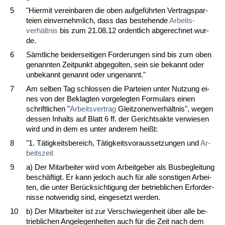
5
"Hier­mit ver­ein­ba­ren die oben auf­geführ­ten Ver­trags­par­
tei­en ein­ver­nehm­lich, dass das be­ste­hen­de
Ar­beits­
verhält­nis
bis zum 21.08.12 or­dent­lich ab­ge­rech­net wur­
de.
6
Sämt­li­che bei­der­sei­ti­gen For­de­run­gen sind bis zum oben
ge­nann­ten Zeit­punkt ab­ge­gol­ten, sein sie be­kannt oder
un­be­kannt ge­nannt oder un­ge­nannt."
7
Am sel­ben Tag schlos­sen die Par­tei­en un­ter Nut­zung ei­
nes von der Be­klag­ten vor­ge­leg­ten For­mu­lars ei­nen
schrift­li­chen "
Ar­beits­ver­trag
Gleit­zo­nen­verhält­nis", we­gen
des­sen In­halts auf Blatt 6 ff. der Ge­richts­ak­te ver­wie­sen
wird und in dem es un­ter an­de­rem heißt:
8
"1. Tätig­keits­be­reich, Tätig­keits­vor­aus­set­zun­gen und
Ar­
beits­zeit
9
a) Der Mit­ar­bei­ter wird vom Ar­beit­ge­ber als Bus­be­glei­tung
beschäftigt. Er kann je­doch auch für al­le sons­ti­gen Ar­bei­
ten, die un­ter Berück­sich­ti­gung der be­trieb­li­chen Er­for­der­
nis­se not­wen­dig sind, ein­ge­setzt wer­den.
10
b) Der Mit­ar­bei­ter ist zur Ver­schwie­gen­heit über al­le be­
trieb­li­chen An­ge­le­gen­hei­ten auch für die Zeit nach dem