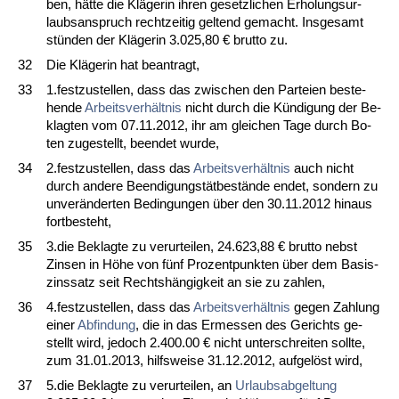
ben, hätte die Kläge­rin ih­ren ge­setz­li­chen Er­ho­lungs­ur­
laubs­an­spruch recht­zei­tig gel­tend ge­macht. Ins­ge­samt
stünden der Kläge­rin 3.025,80 € brut­to zu.
32
Die Kläge­rin hat be­an­tragt,
33
1.fest­zu­stel­len, dass das zwi­schen den Par­tei­en be­ste­
hen­de
Ar­beits­verhält­nis
nicht durch die Kündi­gung der Be­
klag­ten vom 07.11.2012, ihr am glei­chen Ta­ge durch Bo­
ten zu­ge­stellt, be­en­det wur­de,
34
2.fest­zu­stel­len, dass das
Ar­beits­verhält­nis
auch nicht
durch an­de­re Be­en­di­gungstätbestände en­det, son­dern zu
un­veränder­ten Be­din­gun­gen über den 30.11.2012 hin­aus
fort­be­steht,
35
3.die Be­klag­te zu ver­ur­tei­len, 24.623,88 € brut­to nebst
Zin­sen in Höhe von fünf Pro­zent­punk­ten über dem Ba­sis­
zins­satz seit Rechtshängig­keit an sie zu zah­len,
36
4.fest­zu­stel­len, dass das
Ar­beits­verhält­nis
ge­gen Zah­lung
ei­ner
Ab­fin­dung
, die in das Er­mes­sen des Ge­richts ge­
stellt wird, je­doch 2.400.00 € nicht un­ter­schrei­ten soll­te,
zum 31.01.2013, hilfs­wei­se 31.12.2012, auf­gelöst wird,
37
5.die Be­klag­te zu ver­ur­tei­len, an
Ur­laubs­ab­gel­tung