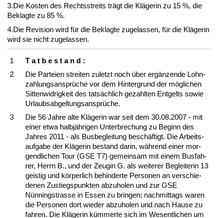
3.Die Kos­ten des Rechts­streits trägt die Kläge­rin zu 15 %, die
Be­klag­te zu 85 %.
4.Die Re­vi­si­on wird für die Be­klag­te zu­ge­las­sen, für die Kläge­rin
wird sie nicht zu­ge­las­sen.
1
T a t b e s t a n d :
2
Die Par­tei­en strei­ten zu­letzt noch über ergänzen­de Lohn­
zah­lungs­ansprüche vor dem Hin­ter­grund der mögli­chen
Sit­ten­wid­rig­keit des tatsächlich ge­zahl­ten Ent­gelts so­wie
Ur­laubs­ab­gel­tungs­ansprüche.
3
Die 56 Jah­re al­te Kläge­rin war seit dem 30.08.2007 - mit
ei­ner et­wa halbjähri­gen Un­ter­bre­chung zu Be­ginn des
Jah­res 2011 - als Bus­be­glei­tung beschäftigt. Die Ar­beits­
auf­ga­be der Kläge­rin be­stand dar­in, während ei­ner mor­
gend­li­chen Tour (GSE T7) ge­mein­sam mit ei­nem Bus­fah­
rer, Herrn B., und der Zeu­gin G. als wei­te­rer Be­glei­te­rin 13
geis­tig und körper­lich be­hin­der­te Per­so­nen an ver­schie­
de­nen Zu­stiegs­punk­ten ab­zu­ho­len und zur GSE
Nünningstras­se in Es­sen zu brin­gen; nach­mit­tags wa­ren
die Per­so­nen dort wie­der ab­zu­ho­len und nach Hau­se zu
fah­ren. Die Kläge­rin kümmer­te sich im We­sent­li­chen um