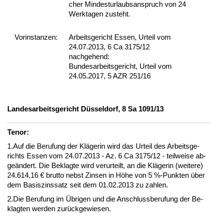
cher Min­des­t­ur­laubs­an­spruch von 24
Werk­ta­gen zu­steht.
Vor­ins­tan­zen:
Arbeitsgericht Essen, Urteil vom
24.07.2013, 6 Ca 3175/12
nachgehend:
Bundesarbeitsgericht, Urteil vom
24.05.2017, 5 AZR 251/16
Lan­des­ar­beits­ge­richt Düssel­dorf, 8 Sa 1091/13
Te­nor:
1.Auf die Be­ru­fung der Kläge­rin wird das Ur­teil des Ar­beits­ge­
richts Es­sen vom 24.07.2013 - Az. 6 Ca 3175/12 - teil­wei­se ab­
geändert. Die Be­klag­te wird ver­ur­teilt, an die Kläge­rin (wei­te­re)
24.614,16 € brut­to nebst Zin­sen in Höhe von 5 %-Punk­ten über
dem Ba­sis­zins­satz seit dem 01.02.2013 zu zah­len.
2.Die Be­ru­fung im Übri­gen und die An­schluss­be­ru­fung der Be­
klag­ten wer­den zurück­ge­wie­sen.