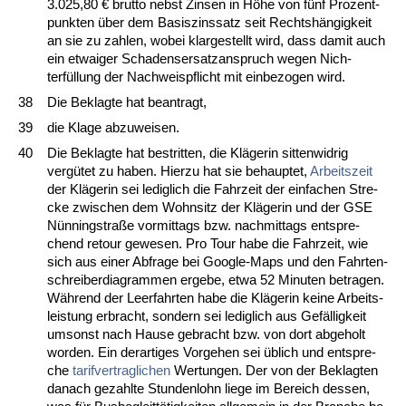
3.025,80 € brut­to nebst Zin­sen in Höhe von fünf Pro­zent­
punk­ten über dem Ba­sis­zins­satz seit Rechtshängig­keit
an sie zu zah­len, wo­bei klar­ge­stellt wird, dass da­mit auch
ein et­wai­ger Scha­dens­er­satz­an­spruch we­gen Nich­
terfüllung der Nach­weis­pflicht mit ein­be­zo­gen wird.
38
Die Be­klag­te hat be­an­tragt,
39
die Kla­ge ab­zu­wei­sen.
40
Die Be­klag­te hat be­strit­ten, die Kläge­rin sit­ten­wid­rig
vergütet zu ha­ben. Hier­zu hat sie be­haup­tet,
Ar­beits­zeit
der Kläge­rin sei le­dig­lich die Fahr­zeit der ein­fa­chen Stre­
cke zwi­schen dem Wohn­sitz der Kläge­rin und der GSE
Nünnings­traße vor­mit­tags bzw. nach­mit­tags ent­spre­
chend re­tour ge­we­sen. Pro Tour ha­be die Fahr­zeit, wie
sich aus ei­ner Ab­fra­ge bei Goog­le-Maps und den Fahr­ten­
schrei­ber­dia­gram­men er­ge­be, et­wa 52 Mi­nu­ten be­tra­gen.
Während der Leer­fahr­ten ha­be die Kläge­rin kei­ne Ar­beits­
leis­tung er­bracht, son­dern sei le­dig­lich aus Gefällig­keit
um­sonst nach Hau­se ge­bracht bzw. von dort ab­ge­holt
wor­den. Ein der­ar­ti­ges Vor­ge­hen sei üblich und ent­spre­
che
ta­rif­ver­trag­li­chen
Wer­tun­gen. Der von der Be­klag­ten
da­nach ge­zahl­te St­un­den­lohn lie­ge im Be­reich des­sen,