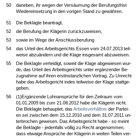
50
da­ne­ben, ihr we­gen der Versäum­ung der Be­ru­fungs­frist
Wie­der­ein­set­zung in den vo­ri­gen Stand zu gewähren.
51
Die Be­klag­te be­an­tragt,
52
die Be­ru­fung der Kläge­rin zurück­zu­wei­sen,
53
so­wie im We­ge der An­schluss­be­ru­fung
54
das Ur­teil des Ar­beits­ge­richts Es­sen vom 24.07.2013 teil­
wei­se ab­zuändern und die Kla­ge ins­ge­samt ab­zu­wei­sen.
55
Die Be­klag­te ver­tei­digt, so­weit die Kla­ge ab­ge­wie­sen wur­
de, das Ur­teil des Ar­beits­ge­richts un­ter ergänzen­der Be­
zug­nah­me auf ih­ren erst­in­stanz­li­chen Vor­trag. Zu Un­recht
ha­be das Ar­beits­ge­richt in­des teil­wei­se der Kla­ge statt­ge­
ge­ben.
56
(1)Ergänzen­de Lohn­ansprüche für den Zeit­raum vom
01.01.2009 bis zum 21.08.2012 ha­be die Kläge­rin nicht.
Die Be­klag­te be­haup­tet, das
Ar­beits­verhält­nis
der Par­tei­
en sei zwi­schen dem 15.12.2010 und dem 31.07.2011 un­
ter­bro­chen ge­we­sen. Das Ar­beits­ge­richt ha­be - so meint
die Be­klag­te - je­den­falls völlig zu Recht an­ge­nom­men,
dass et­wai­ge Ansprüche der Kläge­rin in wei­ten Tei­len ver­