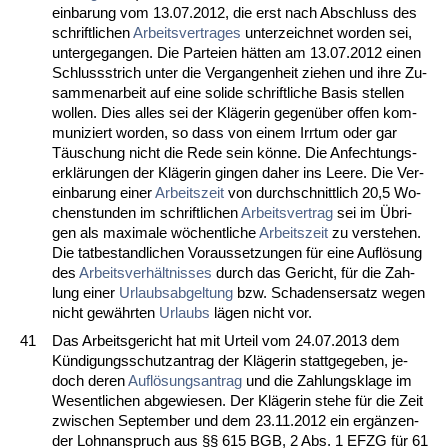
ein­ba­rung vom 13.07.2012, die erst nach Ab­schluss des
schrift­li­chen
Ar­beits­ver­tra­ges
un­ter­zeich­net wor­den sei,
un­ter­ge­gan­gen. Die Par­tei­en hätten am 13.07.2012 ei­nen
Schluss­strich un­ter die Ver­gan­gen­heit zie­hen und ih­re Zu­
sam­men­ar­beit auf ei­ne so­li­de schrift­li­che Ba­sis stel­len
wol­len. Dies al­les sei der Kläge­rin ge­genüber of­fen kom­
mu­ni­ziert wor­den, so dass von ei­nem Irr­tum oder gar
Täuschung nicht die Re­de sein könne. Die An­fech­tungs­
erklärun­gen der Kläge­rin gin­gen da­her ins Lee­re. Die Ver­
ein­ba­rung ei­ner
Ar­beits­zeit
von durch­schnitt­lich 20,5 Wo­
chen­stun­den im schrift­li­chen
Ar­beits­ver­trag
sei im Übri­
gen als ma­xi­ma­le wöchent­li­che
Ar­beits­zeit
zu ver­ste­hen.
Die tat­be­stand­li­chen Vor­aus­set­zun­gen für ei­ne Auflösung
des
Ar­beits­verhält­nis­ses
durch das Ge­richt, für die Zah­
lung ei­ner
Ur­laubs­ab­gel­tung
bzw. Scha­dens­er­satz we­gen
nicht gewähr­ten
Ur­laubs
lägen nicht vor.
41
Das Ar­beits­ge­richt hat mit Ur­teil vom 24.07.2013 dem
Kündi­gungs­schutz­an­trag der Kläge­rin statt­ge­ge­ben, je­
doch de­ren
Auflösungs­an­trag
und die Zah­lungs­kla­ge im
We­sent­li­chen ab­ge­wie­sen. Der Kläge­rin ste­he für die Zeit
zwi­schen Sep­tem­ber und dem 23.11.2012 ein ergänzen­
der Lohn­an­spruch aus §§ 615 BGB, 2 Abs. 1 EFZG für 61