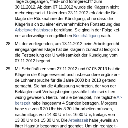
Ta­ge zu­ge­gan­gen, "frist- und form­ge­recht" zum
30.11.2012. Ab dem 07.11.2012 wur­de die Kläge­rin nicht
mehr ein­ge­setzt. Un­ter dem 23.11.2012 erklärte die Be­
klag­te die Rück­nah­me der Kündi­gung, oh­ne dass die
Kläge­rin sich zu ei­ner ein­ver­nehm­li­chen Fort­set­zung des
Ar­beits­verhält­nis­ses
be­reit­fand. Sie ging in der Fol­ge kei­
ner an­der­wei­ti­gen ent­gelt­li­chen
Beschäfti­gung
nach.
28
Mit der vor­lie­gen­den, am 13.11.2012 beim Ar­beits­ge­richt
ein­ge­gan­ge­nen Kla­ge hat die Kläge­rin zunächst le­dig­lich
die Fest­stel­lung der Un­wirk­sam­keit der Kündi­gung vom
07.11.2012 be­gehrt.
29
Mit Schriftsätzen vom 27.11.2012 und 07.05.2013 hat die
Kläge­rin die Kla­ge er­wei­tert und ins­be­son­de­re ergänzen­
de Lohn­ansprüche für die Jah­re 2009 bis 2013 gel­tend
ge­macht. Sie hat die Auf­fas­sung ver­tre­ten, der von der
Be­klag­ten seit Ver­trags­be­ginn ge­zahl­te
Lohn
sei sit­ten­
wid­rig ge­we­sen. Hier­zu hat sie be­haup­tet, ih­re tägli­che
Ar­
beits­zeit
ha­be ins­ge­samt 4 St­un­den be­tra­gen. Mor­gens
ha­be sie von 6.30 Uhr bis 8.30 Uhr ar­bei­ten müssen,
nach­mit­tags von 14.30 Uhr bis 16.30 Uhr, frei­tags von
13.30 Uhr bis 15.30 Uhr. Die
Ar­beits­zeit
ha­be je­weils an
ih­rer Haustür be­gon­nen und ge­en­det. Um ein recht­zei­ti­