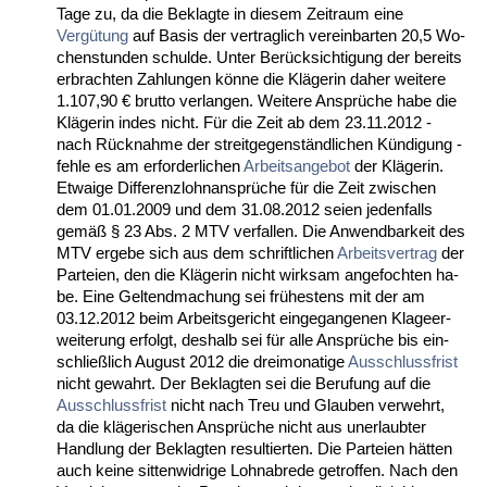
Ta­ge zu, da die Be­klag­te in die­sem Zeit­raum ei­ne
Vergütung
auf Ba­sis der ver­trag­lich ver­ein­bar­ten 20,5 Wo­
chen­stun­den schul­de. Un­ter Berück­sich­ti­gung der be­reits
er­brach­ten Zah­lun­gen könne die Kläge­rin da­her wei­te­re
1.107,90 € brut­to ver­lan­gen. Wei­te­re Ansprüche ha­be die
Kläge­rin in­des nicht. Für die Zeit ab dem 23.11.2012 -
nach Rück­nah­me der streit­ge­genständ­li­chen Kündi­gung -
feh­le es am er­for­der­li­chen
Ar­beits­an­ge­bot
der Kläge­rin.
Et­wai­ge Dif­fe­renz­lohn­ansprüche für die Zeit zwi­schen
dem 01.01.2009 und dem 31.08.2012 sei­en je­den­falls
gemäß § 23 Abs. 2 MTV ver­fal­len. Die An­wend­bar­keit des
MTV er­ge­be sich aus dem schrift­li­chen
Ar­beits­ver­trag
der
Par­tei­en, den die Kläge­rin nicht wirk­sam an­ge­foch­ten ha­
be. Ei­ne Gel­tend­ma­chung sei frühes­tens mit der am
03.12.2012 beim Ar­beits­ge­richt ein­ge­gan­ge­nen Kla­ge­er­
wei­te­rung er­folgt, des­halb sei für al­le Ansprüche bis ein­
sch­ließlich Au­gust 2012 die drei­mo­na­ti­ge
Aus­schluss­frist
nicht ge­wahrt. Der Be­klag­ten sei die Be­ru­fung auf die
Aus­schluss­frist
nicht nach Treu und Glau­ben ver­wehrt,
da die kläge­ri­schen Ansprüche nicht aus un­er­laub­ter
Hand­lung der Be­klag­ten re­sul­tier­ten. Die Par­tei­en hätten
auch kei­ne sit­ten­wid­ri­ge Lohn­ab­re­de ge­trof­fen. Nach den