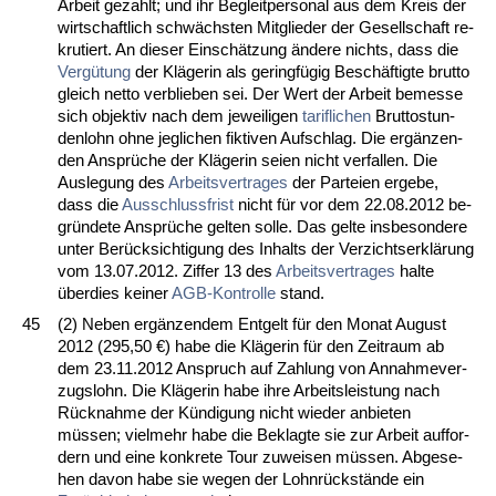
Ar­beit ge­zahlt; und ihr Be­gleit­per­so­nal aus dem Kreis der
wirt­schaft­lich schwächs­ten Mit­glie­der der Ge­sell­schaft re­
kru­tiert. An die­ser Einschätzung ände­re nichts, dass die
Vergütung
der Kläge­rin als ge­ringfügig Beschäftig­te brut­to
gleich net­to ver­blie­ben sei. Der Wert der Ar­beit be­mes­se
sich ob­jek­tiv nach dem je­wei­li­gen
ta­rif­li­chen
Brut­to­stun­
den­lohn oh­ne jeg­li­chen fik­ti­ven Auf­schlag. Die ergänzen­
den Ansprüche der Kläge­rin sei­en nicht ver­fal­len. Die
Aus­le­gung des
Ar­beits­ver­tra­ges
der Par­tei­en er­ge­be,
dass die
Aus­schluss­frist
nicht für vor dem 22.08.2012 be­
gründe­te Ansprüche gel­ten sol­le. Das gel­te ins­be­son­de­re
un­ter Berück­sich­ti­gung des In­halts der Ver­zichts­erklärung
vom 13.07.2012. Zif­fer 13 des
Ar­beits­ver­tra­ges
hal­te
über­dies kei­ner
AGB-Kon­trol­le
stand.
45
(2) Ne­ben ergänzen­dem Ent­gelt für den Mo­nat Au­gust
2012 (295,50 €) ha­be die Kläge­rin für den Zeit­raum ab
dem 23.11.2012 An­spruch auf Zah­lung von An­nah­me­ver­
zugs­lohn. Die Kläge­rin ha­be ih­re Ar­beits­leis­tung nach
Rück­nah­me der Kündi­gung nicht wie­der an­bie­ten
müssen; viel­mehr ha­be die Be­klag­te sie zur Ar­beit auf­for­
dern und ei­ne kon­kre­te Tour zu­wei­sen müssen. Ab­ge­se­
hen da­von ha­be sie we­gen der Lohnrückstände ein