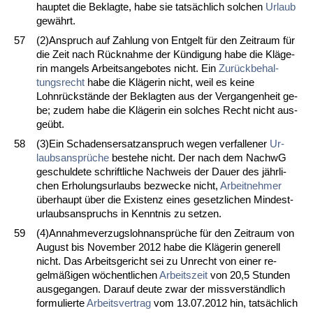
haup­tet die Be­klag­te, ha­be sie tatsächlich sol­chen
Ur­laub
gewährt.
57
(2)An­spruch auf Zah­lung von Ent­gelt für den Zeit­raum für
die Zeit nach Rück­nah­me der Kündi­gung ha­be die Kläge­
rin man­gels Ar­beits­an­ge­bo­tes nicht. Ein
Zurück­be­hal­
tungs­recht
ha­be die Kläge­rin nicht, weil es kei­ne
Lohnrückstände der Be­klag­ten aus der Ver­gan­gen­heit ge­
be; zu­dem ha­be die Kläge­rin ein sol­ches Recht nicht aus­
geübt.
58
(3)Ein Scha­dens­er­satz­an­spruch we­gen ver­fal­le­ner
Ur­
laubs­ansprüche
be­ste­he nicht. Der nach dem NachwG
ge­schul­de­te schrift­li­che Nach­weis der Dau­er des jähr­li­
chen Er­ho­lungs­ur­laubs be­zwe­cke nicht,
Ar­beit­neh­mer
über­haupt über die Exis­tenz ei­nes ge­setz­li­chen Min­des­t­
ur­laubs­an­spruchs in Kennt­nis zu set­zen.
59
(4)An­nah­me­ver­zugs­lohn­ansprüche für den Zeit­raum von
Au­gust bis No­vem­ber 2012 ha­be die Kläge­rin ge­ne­rell
nicht. Das Ar­beits­ge­richt sei zu Un­recht von ei­ner re­
gelmäßigen wöchent­li­chen
Ar­beits­zeit
von 20,5 St­un­den
aus­ge­gan­gen. Dar­auf deu­te zwar der miss­verständ­lich
for­mu­lier­te
Ar­beits­ver­trag
vom 13.07.2012 hin, tatsächlich