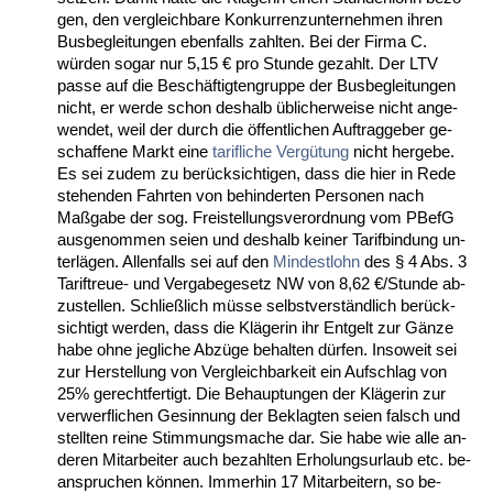
gen, den ver­gleich­ba­re Kon­kur­renz­un­ter­neh­men ih­ren
Bus­be­glei­tun­gen eben­falls zahl­ten. Bei der Fir­ma C.
würden so­gar nur 5,15 € pro St­un­de ge­zahlt. Der LTV
pas­se auf die Beschäftig­ten­grup­pe der Bus­be­glei­tun­gen
nicht, er wer­de schon des­halb übli­cher­wei­se nicht an­ge­
wen­det, weil der durch die öffent­li­chen Auf­trag­ge­ber ge­
schaf­fe­ne Markt ei­ne
ta­rif­li­che
Vergütung
nicht her­ge­be.
Es sei zu­dem zu berück­sich­ti­gen, dass die hier in Re­de
ste­hen­den Fahr­ten von be­hin­der­ten Per­so­nen nach
Maßga­be der sog. Frei­stel­lungs­ver­ord­nung vom PBefG
aus­ge­nom­men sei­en und des­halb kei­ner Ta­rif­bin­dung un­
terlägen. Al­len­falls sei auf den
Min­dest­lohn
des § 4 Abs. 3
Ta­rif­treue- und Ver­ga­be­ge­setz NW von 8,62 €/St­un­de ab­
zu­stel­len. Sch­ließlich müsse selbst­verständ­lich berück­
sich­tigt wer­den, dass die Kläge­rin ihr Ent­gelt zur Gänze
ha­be oh­ne jeg­li­che Abzüge be­hal­ten dürfen. In­so­weit sei
zur Her­stel­lung von Ver­gleich­bar­keit ein Auf­schlag von
25% ge­recht­fer­tigt. Die Be­haup­tun­gen der Kläge­rin zur
ver­werf­li­chen Ge­sin­nung der Be­klag­ten sei­en falsch und
stell­ten rei­ne Stim­mungs­ma­che dar. Sie ha­be wie al­le an­
de­ren Mit­ar­bei­ter auch be­zahl­ten Er­ho­lungs­ur­laub etc. be­
an­spru­chen können. Im­mer­hin 17 Mit­ar­bei­tern, so be­