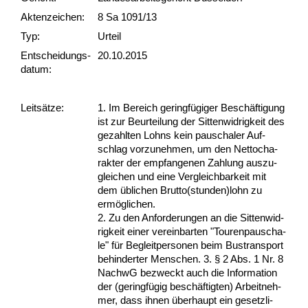
Akten­zeichen:
8 Sa 1091/13
Typ:
Urteil
Ent­scheid­ungs­
20.10.2015
datum:
Leit­sätze:
1. Im Be­reich ge­ringfügi­ger Beschäfti­gung
ist zur Be­ur­tei­lung der Sit­ten­wid­rig­keit des
ge­zahl­ten Lohns kein pau­scha­ler Auf­
schlag vor­zu­neh­men, um den Net­to­cha­
rak­ter der emp­fan­ge­nen Zah­lung aus­zu­
glei­chen und ei­ne Ver­gleich­bar­keit mit
dem übli­chen Brut­to(stun­den)lohn zu
ermögli­chen.
2. Zu den An­for­de­run­gen an die Sit­ten­wid­
rig­keit ei­ner ver­ein­bar­ten "Tou­ren­pau­scha­
le" für Be­gleit­per­so­nen beim Bus­trans­port
be­hin­der­ter Men­schen. 3. § 2 Abs. 1 Nr. 8
NachwG be­zweckt auch die In­for­ma­ti­on
der (ge­ringfügig beschäftig­ten) Ar­beit­neh­
mer, dass ih­nen über­haupt ein ge­setz­li­