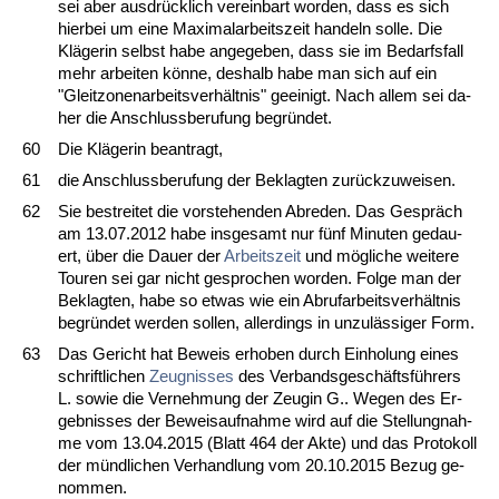
sei aber aus­drück­lich ver­ein­bart wor­den, dass es sich
hier­bei um ei­ne Ma­xi­mal­ar­beits­zeit han­deln sol­le. Die
Kläge­rin selbst ha­be an­ge­ge­ben, dass sie im Be­darfs­fall
mehr ar­bei­ten könne, des­halb ha­be man sich auf ein
"Gleit­zo­nen­ar­beits­verhält­nis" ge­ei­nigt. Nach al­lem sei da­
her die An­schluss­be­ru­fung be­gründet.
60
Die Kläge­rin be­an­tragt,
61
die An­schluss­be­ru­fung der Be­klag­ten zurück­zu­wei­sen.
62
Sie be­strei­tet die vor­ste­hen­den Ab­re­den. Das Gespräch
am 13.07.2012 ha­be ins­ge­samt nur fünf Mi­nu­ten ge­dau­
ert, über die Dau­er der
Ar­beits­zeit
und mögli­che wei­te­re
Tou­ren sei gar nicht ge­spro­chen wor­den. Fol­ge man der
Be­klag­ten, ha­be so et­was wie ein Ab­ruf­ar­beits­verhält­nis
be­gründet wer­den sol­len, al­ler­dings in un­zulässi­ger Form.
63
Das Ge­richt hat Be­weis er­ho­ben durch Ein­ho­lung ei­nes
schrift­li­chen
Zeug­nis­ses
des Ver­bands­geschäftsführers
L. so­wie die Ver­neh­mung der Zeu­gin G.. We­gen des Er­
geb­nis­ses der Be­weis­auf­nah­me wird auf die Stel­lung­nah­
me vom 13.04.2015 (Blatt 464 der Ak­te) und das Pro­to­koll
der münd­li­chen Ver­hand­lung vom 20.10.2015 Be­zug ge­
nom­men.