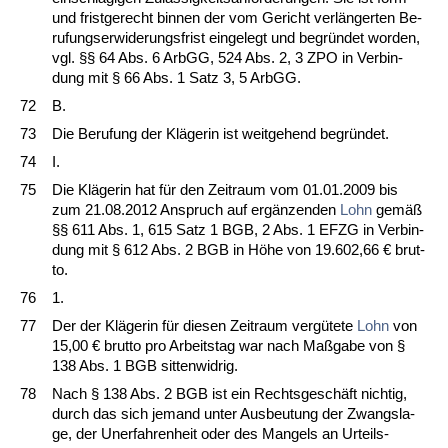
und frist­ge­recht bin­nen der vom Ge­richt verlänger­ten Be­
ru­fungs­er­wi­de­rungs­frist ein­ge­legt und be­gründet wor­den,
vgl. §§ 64 Abs. 6 ArbGG, 524 Abs. 2, 3 ZPO in Ver­bin­
dung mit § 66 Abs. 1 Satz 3, 5 ArbGG.
72
B.
73
Die Be­ru­fung der Kläge­rin ist weit­ge­hend be­gründet.
74
I.
75
Die Kläge­rin hat für den Zeit­raum vom 01.01.2009 bis
zum 21.08.2012 An­spruch auf ergänzen­den
Lohn
gemäß
§§ 611 Abs. 1, 615 Satz 1 BGB, 2 Abs. 1 EFZG in Ver­bin­
dung mit § 612 Abs. 2 BGB in Höhe von 19.602,66 € brut­
to.
76
1.
77
Der der Kläge­rin für die­sen Zeit­raum vergüte­te
Lohn
von
15,00 € brut­to pro Ar­beits­tag war nach Maßga­be von §
138 Abs. 1 BGB sit­ten­wid­rig.
78
Nach § 138 Abs. 2 BGB ist ein Rechts­geschäft nich­tig,
durch das sich je­mand un­ter Aus­beu­tung der Zwangs­la­
ge, der Un­er­fah­ren­heit oder des Man­gels an Ur­teils­