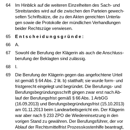
64
Im Hin­blick auf die wei­te­ren Ein­zel­hei­ten des Sach- und
Streit­stan­des wird auf die zwi­schen den Par­tei­en ge­wech­
sel­ten Schriftsätze, die zu den Ak­ten ge­reich­ten Un­ter­la­
gen so­wie die Pro­to­kol­le der münd­li­chen Ver­hand­lun­gen
bei­der Rechtszüge ver­wie­sen.
65
E n t s c h e i d u n g s g r ü n d e :
66
A.
67
So­wohl die Be­ru­fung der Kläge­rin als auch die An­schluss­
be­ru­fung der Be­klag­ten sind zulässig.
68
I.
69
Die Be­ru­fung der Kläge­rin ge­gen das an­ge­foch­te­ne Ur­teil
ist gemäß § 64 Abs. 2 lit. b) statt­haft; sie wur­de form- und
frist­ge­recht ein­ge­legt und be­gründet. Die Be­ru­fungs- und
Be­ru­fungs­be­gründungs­schrift gin­gen zwar erst nach Ab­
lauf der Be­ru­fungs­frist gemäß § 66 Abs. 1 ArbGG
(16.09.2013) und Be­ru­fungs­be­gründungs­frist (15.10.2013)
am 01.11.2013 beim Lan­de­ar­beits­ge­richt ein. Der Kläge­rin
war aber nach § 233 ZPO die Wie­der­ein­set­zung in den
vo­ri­gen Stand zu gewähren. Der Be­ru­fungsführer, der vor
Ab­lauf der Rechts­mit­tel­frist Pro­zess­kos­ten­hil­fe be­an­tragt,