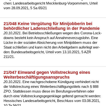
chen:
Lan­des­ar­beits­ge­richt Meck­len­burg-Vor­pom­mern, Ur­teil
vom 28.09.2021, 5 Sa 65/21
21/048 Keine Vergütung für Minijobberin bei
behördlicher Ladenschließung in der Pandemie
20.10.2021
. Bei Be­triebs­sch­ließun­gen we­gen des Co­ro­na-Lock­
downs be­steht kein An­spruch auf An­nah­me­ver­zugs­lohn. Ei­ne
Lücke in der so­zia­len Ab­si­che­rung von Mi­ni­job­bern muss der
Staat schließen und kann nicht den Ar­beit­ge­bern auf­er­legt wer­
den:
Bun­des­ar­beits­ge­richt, Ur­teil vom 13.10.2021, 5 AZR
211/21
.
21/047 Einwand gegen Vollstreckung eines
Weiterbeschäftigungsanspruchs
20.10.2021
. Ei­ne nach­ge­scho­be­ne Kündi­gung ver­hin­dert nicht
die Voll­stre­ckung ei­nes Wei­ter­beschäfti­gungs­ti­tels nach § 888
ZPO. Statt­des­sen muss die­se im Be­ru­fungs­ver­fah­ren oder
durch ei­ne Voll­stre­ckungs­ge­gen­kla­ge gel­tend ge­macht wer­den:
Hes­si­sches Lan­des­ar­beits­ge­richt, Be­schluss vom 03.08.2021,
10 Ta 56/21
.