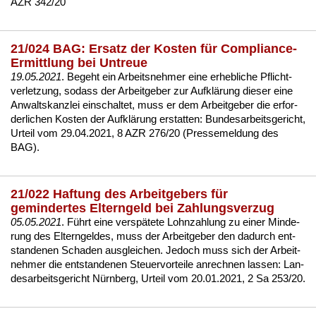
AZR 342/20
21/024 BAG: Ersatz der Kosten für Compliance-
Ermittlung bei Untreue
19.05.2021
. Be­geht ein Ar­beits­neh­mer ei­ne er­heb­li­che Pflicht­
ver­let­zung, so­dass der Ar­beit­ge­ber zur Aufklärung die­ser ei­ne
An­walts­kanz­lei ein­schal­tet, muss er dem Ar­beit­ge­ber die er­for­
der­li­chen Kos­ten der Aufklärung er­stat­ten:
Bun­des­ar­beits­ge­richt,
Ur­teil vom 29.04.2021, 8 AZR 276/20 (Pres­se­mel­dung des
BAG)
.
21/022 Haftung des Arbeitgebers für
gemindertes Elterngeld bei Zahlungsverzug
05.05.2021
. Führt ei­ne ver­späte­te Lohn­zah­lung zu ei­ner Min­de­
rung des El­tern­gel­des, muss der Ar­beit­ge­ber den da­durch ent­
stan­de­nen Scha­den aus­glei­chen. Je­doch muss sich der Ar­beit­
neh­mer die ent­stan­de­nen Steu­er­vor­tei­le an­rech­nen las­sen:
Lan­
des­ar­beits­ge­richt Nürn­berg, Ur­teil vom 20.01.2021, 2 Sa 253/20
.