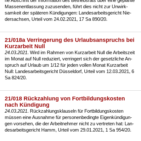
ne Ab­schrift der In­for­ma­ti­on des Be­triebs­rats über ei­ne ge­plan­te
Mas­sen­ent­las­sung zu­zu­sen­den, führt dies nicht zur Un­wirk­
sam­keit der späte­ren Kündi­gun­gen:
Lan­des­ar­beits­ge­richt Nie­
der­sach­sen, Ur­teil vom 24.02.2021, 17 Sa 890/20
.
21/018a Verringerung des Urlaubsanspruchs bei
Kurzarbeit Null
24.03.2021
. Wird im Rah­men von Kurz­ar­beit Null die Ar­beits­zeit
im Mo­nat auf Null re­du­ziert, ver­rin­gert sich der ge­setz­li­che An­
spruch auf Ur­laub um 1/12 für je­den vol­len Mo­nat Kurz­ar­beit
Null:
Lan­des­ar­beits­ge­richt Düssel­dorf, Ur­teil vom 12.03.2021, 6
Sa 824/20
.
21/018 Rückzahlung von Fortbildungskosten
nach Kündigung
24.03.2021
. Rück­zah­lungs­klau­seln für Fort­bil­dungs­kos­ten
müssen ei­ne Aus­nah­me für per­so­nen­be­ding­te Ei­genkündi­gun­
gen vor­se­hen, die der Ar­beit­neh­mer nicht zu ver­tre­ten hat:
Lan­
des­ar­beits­ge­richt Hamm, Ur­teil vom 29.01.2021, 1 Sa 954/20
.