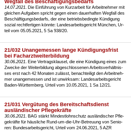
Wegfall des Beschäftigungsbedarfs
14.07.2021
. Die Einführung von Kurz­ar­beit für Ar­beit­neh­mer mit
glei­chen Auf­ga­ben spricht ge­gen ei­nen dau­er­haf­ten Weg­fall des
Beschäfti­gungs­be­darfs, der ei­ne be­triebs­be­ding­te Kündi­gung
so­zi­al recht­fer­ti­gen könn­te:
Lan­des­ar­beits­ge­richt München, Ur­
teil vom 05.05.2021, 5 Sa 938/20
.
21/032 Unangemessen lange Kündigungsfrist
bei Facharztweiterbildung
30.06.2021
. Ei­ne Ver­trags­klau­sel, die ei­ne Kündi­gung ei­nes zum
Zwe­cke der Wei­ter­bil­dung ab­ge­schlos­se­nen Ar­beits­verhält­nis­
ses erst nach 42 Mo­na­ten zulässt, be­nach­tei­ligt den Ar­beit­neh­
mer un­an­ge­mes­sen und ist un­wirk­sam:
Lan­des­ar­beits­ge­richt
Ba­den-Würt­tem­berg, Ur­teil vom 10.05.2021, 1 Sa 12/21
.
21/031 Vergütung des Bereitschaftsdienst
ausländischer Pflegekräfte
30.06.2021
. BAG stärkt Min­dest­lohn­schutz ausländi­scher Pfle­
ge­kräfte für häus­li­che Rund-um-die-Uhr-Be­treu­ung von Se­nio­
ren:
Bun­des­ar­beits­ge­richt, Ur­teil vom 24.06.2021, 5 AZR