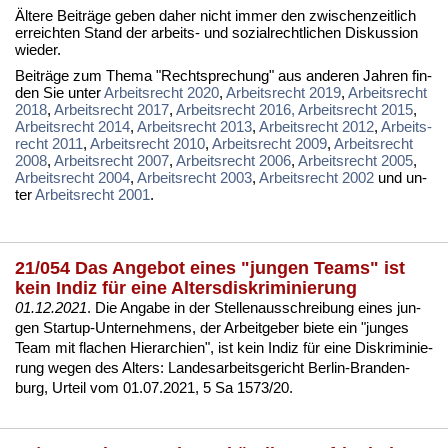
Äl­te­re Bei­trä­ge ge­ben da­her nicht im­mer den zwi­schen­zeit­lich
er­reich­ten Stand der ar­beits- und so­zi­al­recht­li­chen Dis­kus­si­on
wie­der.
Bei­trä­ge zum The­ma "Recht­spre­chung" aus an­de­ren Jah­ren fin­
den Sie un­ter
Ar­beits­recht 2020
,
Ar­beits­recht 2019
,
Ar­beits­recht
2018
,
Ar­beits­recht 2017
,
Ar­beits­recht 2016,
Ar­beits­recht 2015
,
Ar­beits­recht 2014
,
Ar­beits­recht 2013
,
Ar­beits­recht 2012
,
Ar­beits­
recht 2011
,
Ar­beits­recht 2010
,
Ar­beits­recht 2009
,
Ar­beits­recht
2008
,
Ar­beits­recht 2007
,
Ar­beits­recht 2006
,
Ar­beits­recht 2005
,
Ar­beits­recht 2004
,
Ar­beits­recht 2003
,
Ar­beits­recht 2002
und un­
ter
Ar­beits­recht 2001
.
21/054 Das Angebot eines "jungen Teams" ist
kein Indiz für eine Altersdiskriminierung
01.12.2021
. Die An­ga­be in der Stel­len­aus­schrei­bung ei­nes jun­
gen Star­t­up-Un­ter­neh­mens, der Ar­beit­ge­ber bie­te ein "jun­ges
Team mit fla­chen Hier­ar­chi­en", ist kein In­diz für ei­ne Dis­kri­mi­nie­
rung we­gen des Al­ters:
Lan­des­ar­beits­ge­richt Ber­lin-Bran­den­
burg, Ur­teil vom 01.07.2021, 5 Sa 1573/20
.