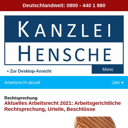
Deutschlandweit:
0800 - 440 1 880
Menü
» Zur Desktop-Ansicht
Arbeitsrecht aktuell
Jahr
Rechtsprechung
Ak­tu­el­les Ar­beits­recht 2021: Ar­beits­ge­richt­li­che
Recht­spre­chung, Ur­tei­le, Be­schlüs­se