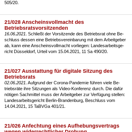
505/20
.
21/028 Anscheinsvollmacht des
Betriebsratsvorsitzenden
16.06.2021
. Sch­ließt der Vor­sit­zen­de des Be­triebs­rat oh­ne Be­
schluss des­sen ei­ne Be­triebs­ver­ein­ba­rung mit dem Ar­beit­ge­ber
ab, kann ei­ne An­scheins­voll­macht vor­lie­gen:
Lan­des­ar­beits­ge­
richt Düssel­dorf, Ur­teil vom 15.04.2021, 11 Sa 490/20
.
21/027 Ausstattung für digitale Sitzung des
Betriebsrats
02.06.2021
. Auf­grund der Co­ro­na-Pan­de­mie führen vie­le Be­
triebsräte ih­re Sit­zun­gen als Vi­deo-Kon­fe­renz durch. Die dafür
nöti­gen Sach­mit­tel muss der Ar­beit­ge­ber zur Verfügung stel­len:
Lan­des­ar­beits­ge­richt Ber­lin-Bran­den­burg, Be­schluss vom
14.04.2021, 15 TaBV­Ga 401/21
.
21/026 Anfechtung eines Aufhebungsvertrags
wegen widerrechtlicher Drohung