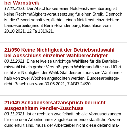
bei Warnstreik
17.11.2021.
Der Ab­schlus­ses ei­ner Not­dienst­ver­ein­ba­rung ist
kei­ne Rechtmäßig­keits­vor­aus­set­zung für ei­nen Streik. Den­noch
ist die Ge­werk­schaft ver­pflich­tet, ei­nen Not­dienst ein­zu­rich­ten:
Lan­des­ar­beits­ge­richt Ber­lin-Bran­den­burg, Be­schluss vom
20.10.2021, 12 Ta 1310/21
.
21/050 Keine Nichtigkeit der Betriebsratswahl
bei Ausschluss einzelner Wahlberechtigter
03.11.2021
. Ei­ne teil­wei­se un­rich­ti­ge Wahl­lis­te für die Be­triebs­
rats­wahl ist ein gro­ber Ver­s­toß ge­gen Wahl­grundsätze und führt
nicht zur Nich­tig­keit der Wahl. Statt­des­sen muss die Wahl in­ner­
halb von zwei Wo­chen an­ge­foch­ten wer­den:
Bun­des­ar­beits­ge­
richt, Be­schluss vom 30.06.2021, 7 ABR 24/20
.
21/049 Schadensersatzanspruch bei nicht
ausgezahltem Pendler-Zuschuss
03.11.2021
. Ist er recht­lich zwei­fel­haft, ob al­le Vor­aus­set­zun­gen
für ei­ne dem Ar­beit­neh­mer zu­gu­te­kom­men­de staat­li­che Zu­wen­
dung erfüllt sind, muss der Ar­beit­ge­ber nicht die­se gel­tend ma­