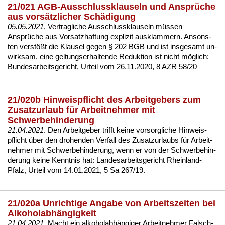
21/021 AGB-Ausschlussklauseln und Ansprüche
aus vorsätzlicher Schädigung
05.05.2021
. Ver­trag­li­che Aus­schluss­klau­seln müssen
Ansprüche aus Vor­satz­haf­tung ex­pli­zit aus­klam­mern. An­sons­
ten verstößt die Klau­sel ge­gen § 202 BGB und ist ins­ge­samt un­
wirk­sam, ei­ne gel­tungs­er­hal­ten­de Re­duk­ti­on ist nicht möglich:
Bun­des­ar­beits­ge­richt, Ur­teil vom 26.11.2020, 8 AZR 58/20
21/020b Hinweispflicht des Arbeitgebers zum
Zusatzurlaub für Arbeitnehmer mit
Schwerbehinderung
21.04.2021
. Den Ar­beit­ge­ber trifft kei­ne vor­sorg­li­che Hin­weis­
pflicht über den dro­hen­den Ver­fall des Zu­satz­ur­laubs für Ar­beit­
neh­mer mit Schwer­be­hin­de­rung, wenn er von der Schwer­be­hin­
de­rung kei­ne Kennt­nis hat:
Lan­des­ar­beits­ge­richt Rhein­land-
Pfalz, Ur­teil vom 14.01.2021, 5 Sa 267/19
.
21/020a Unrichtige Angabe von Arbeitszeiten bei
Alkoholabhängigkeit
21.04.2021
. Macht ein al­ko­hol­abhängi­ger Ar­beit­neh­mer Falsch­