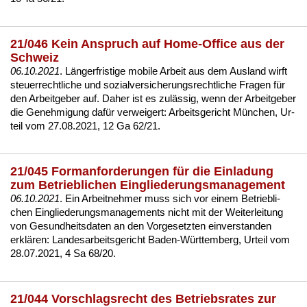
21/046 Kein Anspruch auf Home-Office aus der
Schweiz
06.10.2021
. Länger­fris­ti­ge mo­bi­le Ar­beit aus dem Aus­land wirft
steu­er­recht­li­che und so­zi­al­ver­si­che­rungs­recht­li­che Fra­gen für
den Ar­beit­ge­ber auf. Da­her ist es zulässig, wenn der Ar­beit­ge­ber
die Ge­neh­mi­gung dafür ver­wei­gert:
Ar­beits­ge­richt München, Ur­
teil vom 27.08.2021, 12 Ga 62/21
.
21/045 Formanforderungen für die Einladung
zum Betrieblichen Eingliederungsmanagement
06.10.2021
. Ein Ar­beit­neh­mer muss sich vor ei­nem Be­trieb­li­
chen Ein­glie­de­rungs­ma­nage­ments nicht mit der Wei­ter­lei­tung
von Ge­sund­heits­da­ten an den Vor­ge­setz­ten ein­ver­stan­den
erklären:
Lan­des­ar­beits­ge­richt Ba­den-Würt­tem­berg, Ur­teil vom
28.07.2021, 4 Sa 68/20
.
21/044 Vorschlagsrecht des Betriebsrates zur