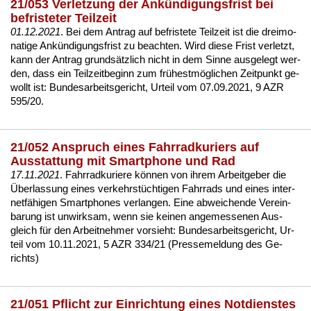
21/053 Verletzung der Ankündigungsfrist bei
befristeter Teilzeit
01.12.2021
. Bei dem An­trag auf be­fris­te­te Teil­zeit ist die drei­mo­
na­ti­ge Ankündi­gungs­frist zu be­ach­ten. Wird die­se Frist ver­letzt,
kann der An­trag grundsätz­lich nicht in dem Sin­ne aus­ge­legt wer­
den, dass ein Teil­zeit­be­ginn zum frühestmögli­chen Zeit­punkt ge­
wollt ist:
Bun­des­ar­beits­ge­richt, Ur­teil vom 07.09.2021, 9 AZR
595/20
.
21/052 Anspruch eines Fahrradkuriers auf
Ausstattung mit Smartphone und Rad
17.11.2021
. Fahr­rad­ku­rie­re können von ih­rem Ar­beit­ge­ber die
Über­las­sung ei­nes ver­kehrstüch­ti­gen Fahr­rads und ei­nes in­ter­
netfähi­gen Smart­pho­nes ver­lan­gen. Ei­ne ab­wei­chen­de Ver­ein­
ba­rung ist un­wirk­sam, wenn sie kei­nen an­ge­mes­se­nen Aus­
gleich für den Ar­beit­neh­mer vor­sieht:
Bun­des­ar­beits­ge­richt, Ur­
teil vom 10.11.2021, 5 AZR 334/21 (Pres­se­mel­dung des Ge­
richts)
21/051 Pflicht zur Einrichtung eines Notdienstes