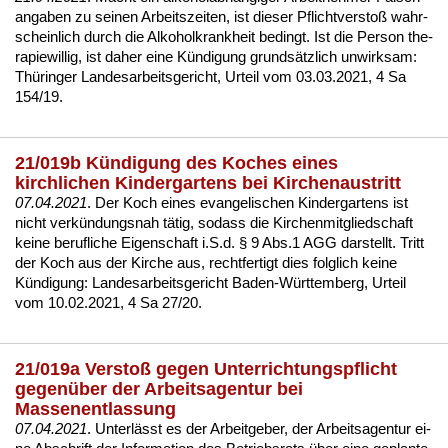
an­ga­ben zu sei­nen Ar­beits­zei­ten, ist die­ser Pflicht­ver­s­toß wahr­
schein­lich durch die Al­ko­hol­krank­heit be­dingt. Ist die Per­son the­
ra­pie­wil­lig, ist da­her ei­ne Kündi­gung grundsätz­lich un­wirk­sam:
Thürin­ger Lan­des­ar­beits­ge­richt, Ur­teil vom 03.03.2021, 4 Sa
154/19
.
21/019b Kündigung des Koches eines
kirchlichen Kindergartens bei Kirchenaustritt
07.04.2021
. Der Koch ei­nes evan­ge­li­schen Kin­der­gar­tens ist
nicht verkündungs­nah tätig, so­dass die Kir­chen­mit­glied­schaft
kei­ne be­ruf­li­che Ei­gen­schaft i.S.d. § 9 Abs.1 AGG dar­stellt. Tritt
der Koch aus der Kir­che aus, recht­fer­tigt dies folg­lich kei­ne
Kündi­gung:
Lan­des­ar­beits­ge­richt Ba­den-Würt­tem­berg, Ur­teil
vom 10.02.2021, 4 Sa 27/20
.
21/019a Verstoß gegen Unterrichtungspflicht
gegenüber der Arbeitsagentur bei
Massenentlassung
07.04.2021
. Un­terlässt es der Ar­beit­ge­ber, der Ar­beits­agen­tur ei­