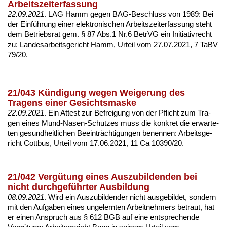
Arbeitszeiterfassung
22.09.2021
. LAG Hamm ge­gen BAG-Be­schluss von 1989: Bei
der Einführung ei­ner elek­tro­ni­schen Ar­beits­zeit­er­fas­sung steht
dem Be­triebs­rat gem. § 87 Abs.1 Nr.6 Be­trVG ein Initia­tiv­recht
zu:
Lan­des­ar­beits­ge­richt Hamm, Ur­teil vom 27.07.2021, 7 TaBV
79/20
.
21/043 Kündigung wegen Weigerung des
Tragens einer Gesichtsmaske
22.09.2021
. Ein At­test zur Be­frei­gung von der Pflicht zum Tra­
gen ei­nes Mund-Na­sen-Schut­zes muss die kon­kret die er­war­te­
ten ge­sund­heit­li­chen Be­ein­träch­ti­gun­gen be­nen­nen:
Ar­beits­ge­
richt Cott­bus, Ur­teil vom 17.06.2021, 11 Ca 10390/20
.
21/042 Vergütung eines Auszubildenden bei
nicht durchgeführter Ausbildung
08.09.2021
. Wird ein Aus­zu­bil­den­der nicht aus­ge­bil­det, son­dern
mit den Auf­ga­ben ei­nes un­ge­lern­ten Ar­beit­neh­mers be­traut, hat
er ei­nen An­spruch aus § 612 BGB auf ei­ne ent­spre­chen­de