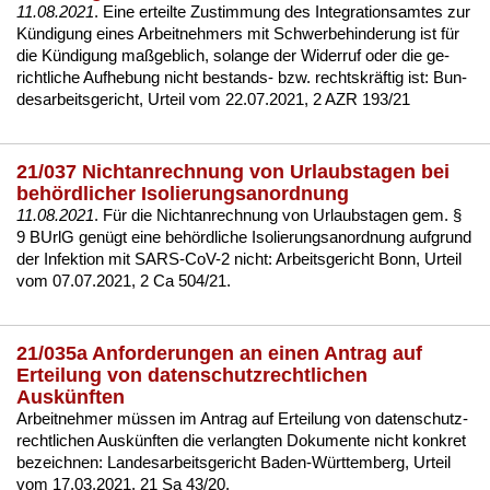
11.08.2021
. Ei­ne er­teil­te Zu­stim­mung des In­te­gra­ti­ons­am­tes zur
Kündi­gung ei­nes Ar­beit­neh­mers mit Schwer­be­hin­de­rung ist für
die Kündi­gung maßgeb­lich, so­lan­ge der Wi­der­ruf oder die ge­
richt­li­che Auf­he­bung nicht be­stands- bzw. rechts­kräftig ist:
Bun­
des­ar­beits­ge­richt, Ur­teil vom 22.07.2021, 2 AZR 193/21
21/037 Nichtanrechnung von Urlaubstagen bei
behördlicher Isolierungsanordnung
11.08.2021
. Für die Nicht­an­rech­nung von Ur­laubs­ta­gen gem. §
9 BUrlG genügt ei­ne behörd­li­che Iso­lie­rungs­an­ord­nung auf­grund
der In­fek­ti­on mit SARS-CoV-2 nicht:
Ar­beits­ge­richt Bonn, Ur­teil
vom 07.07.2021, 2 Ca 504/21
.
21/035a Anforderungen an einen Antrag auf
Erteilung von datenschutzrechtlichen
Auskünften
Ar­beit­neh­mer müssen im An­trag auf Er­tei­lung von da­ten­schutz­
recht­li­chen Auskünf­ten die ver­lang­ten Do­ku­men­te nicht kon­kret
be­zeich­nen:
Lan­des­ar­beits­ge­richt Ba­den-Würt­tem­berg, Ur­teil
vom 17.03.2021, 21 Sa 43/20
.