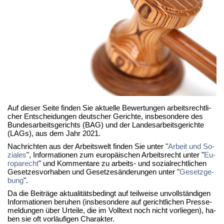
Auf die­ser Sei­te fin­den Sie ak­tu­el­le Be­wer­tun­gen ar­beits­recht­li­
cher Ent­schei­dun­gen deut­scher Ge­rich­te, ins­be­son­de­re des
Bun­des­ar­beits­ge­richts (BAG) und der Lan­des­ar­beits­ge­rich­te
(LAGs), aus dem Jahr 2021.
Nach­rich­ten aus der Ar­beits­welt fin­den Sie un­ter "
Ar­beit und So­
zia­les
", In­for­ma­tio­nen zum eu­ro­päi­schen Ar­beits­recht un­ter "
Eu­
ro­pa­recht
" und Kom­men­ta­re zu ar­beits- und so­zi­al­recht­li­chen
Ge­set­zes­vor­ha­ben und Ge­set­zes­än­de­run­gen un­ter "
Ge­setz­ge­
bung
".
Da die Bei­trä­ge ak­tua­li­täts­be­dingt auf teil­wei­se un­voll­stän­di­gen
In­for­ma­tio­nen be­ru­hen (ins­be­son­de­re auf ge­richt­li­chen Pres­se­
mel­dun­gen über Ur­tei­le, die im Voll­text noch nicht vor­lie­gen), ha­
ben sie oft vor­läu­fi­gen Cha­rak­ter.