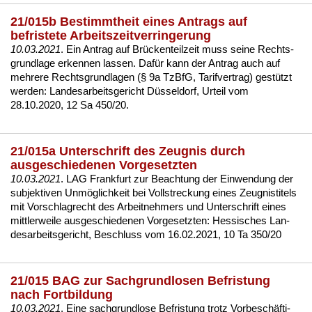
21/015b Bestimmtheit eines Antrags auf
befristete Arbeitszeitverringerung
10.03.2021
. Ein An­trag auf Brücken­teil­zeit muss sei­ne Rechts­
grund­la­ge er­ken­nen las­sen. Dafür kann der An­trag auch auf
meh­re­re Rechts­grund­la­gen (§ 9a Tz­B­fG, Ta­rif­ver­trag) gestützt
wer­den:
Lan­des­ar­beits­ge­richt Düssel­dorf, Ur­teil vom
28.10.2020, 12 Sa 450/20
.
21/015a Unterschrift des Zeugnis durch
ausgeschiedenen Vorgesetzten
10.03.2021
. LAG Frank­furt zur Be­ach­tung der Ein­wen­dung der
sub­jek­ti­ven Unmöglich­keit bei Voll­stre­ckung ei­nes Zeug­nis­ti­tels
mit Vor­schlag­recht des Ar­beit­neh­mers und Un­ter­schrift ei­nes
mitt­ler­wei­le aus­ge­schie­de­nen Vor­ge­setz­ten:
Hes­si­sches Lan­
des­ar­beits­ge­richt, Be­schluss vom 16.02.2021, 10 Ta 350/20
21/015 BAG zur Sachgrundlosen Befristung
nach Fortbildung
10.03.2021
. Ei­ne sach­grund­lo­se Be­fris­tung trotz Vor­beschäfti­