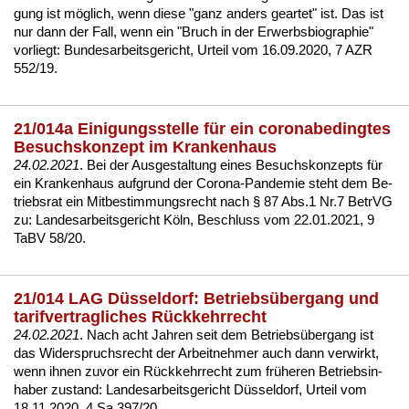
gung ist möglich, wenn die­se "ganz an­ders ge­ar­tet" ist. Das ist
nur dann der Fall, wenn ein "Bruch in der Er­werbs­bio­gra­phie"
vor­liegt:
Bun­des­ar­beits­ge­richt, Ur­teil vom 16.09.2020, 7 AZR
552/19
.
21/014a Einigungsstelle für ein coronabedingtes
Besuchskonzept im Krankenhaus
24.02.2021
. Bei der Aus­ge­stal­tung ei­nes Be­suchs­kon­zepts für
ein Kran­ken­haus auf­grund der Co­ro­na-Pan­de­mie steht dem Be­
triebs­rat ein Mit­be­stim­mungs­recht nach § 87 Abs.1 Nr.7 Be­trVG
zu:
Lan­des­ar­beits­ge­richt Köln, Be­schluss vom 22.01.2021, 9
TaBV 58/20
.
21/014 LAG Düsseldorf: Betriebsübergang und
tarifvertragliches Rückkehrrecht
24.02.2021
. Nach acht Jah­ren seit dem Be­triebsüber­gang ist
das Wi­der­spruchs­recht der Ar­beit­neh­mer auch dann ver­wirkt,
wenn ih­nen zu­vor ein Rück­kehr­recht zum frühe­ren Be­triebs­in­
ha­ber zu­stand:
Lan­des­ar­beits­ge­richt Düssel­dorf, Ur­teil vom
18.11.2020, 4 Sa 397/20