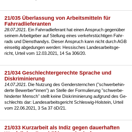
21/035 Überlassung von Arbeitsmitteln für
Fahrradlieferanten
28.07.2021
. Ein Fahr­rad­lie­fe­rant hat ei­nen An­spruch ge­genüber
sei­nem Ar­beit­ge­ber auf Stel­lung ei­nes ver­kehrstüch­ti­gen Fahr­
rads und Dienst­han­dys. Die­ser An­spruch kann nicht durch AGB
ein­sei­tig ab­ge­dun­gen wer­den:
Hes­si­sches Lan­des­ar­beits­ge­
richt, Ur­teil vom 12.03.2021, 14 Sa 306/20
.
21/034 Geschlechtergerechte Sprache und
Diskriminierung
14.07.2021
. Die Nut­zung des Gen­der­stern­chen ("schwer­be­hin­
der­te Be­wer­ber*in­nen") an Stel­le der For­mu­lie­rung "schwer­be­
hin­der­ter Mensch" stellt kei­ne Dis­kri­mi­nie­rung auf­grund des Ge­
schlechts dar:
Lan­des­ar­beits­ge­richt Schles­wig-Hol­stein, Ur­teil
vom 22.06.2021, 3 Sa 37 öD/21
.
21/033 Kurzarbeit als Indiz gegen dauerhaften