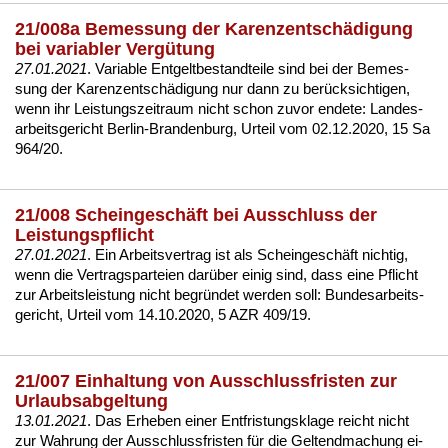
21/008a Bemessung der Karenzentschädigung
bei variabler Vergütung
27.01.2021
. Va­ria­ble Ent­gelt­be­stand­tei­le sind bei der Be­mes­
sung der Ka­ren­zentschädi­gung nur dann zu berück­sich­ti­gen,
wenn ihr Leis­tungs­zeit­raum nicht schon zu­vor en­de­te:
Lan­des­
ar­beits­ge­richt Ber­lin-Bran­den­burg, Ur­teil vom 02.12.2020, 15 Sa
964/20
.
21/008 Scheingeschäft bei Ausschluss der
Leistungspflicht
27.01.2021
. Ein Ar­beits­ver­trag ist als Schein­geschäft nich­tig,
wenn die Ver­trags­par­tei­en darüber ei­nig sind, dass ei­ne Pflicht
zur Ar­beits­leis­tung nicht be­gründet wer­den soll:
Bun­des­ar­beits­
ge­richt, Ur­teil vom 14.10.2020, 5 AZR 409/19
.
21/007 Einhaltung von Ausschlussfristen zur
Urlaubsabgeltung
13.01.2021
. Das Er­he­ben ei­ner Ent­fris­tungs­kla­ge reicht nicht
zur Wah­rung der Aus­schluss­fris­ten für die Gel­tend­ma­chung ei­