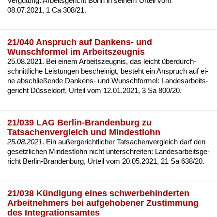
Vergütung:
Ar­beits­ge­richt Bonn in sei­nem Ur­teil vom
08.07.2021, 1 Ca 308/21
.
21/040 Anspruch auf Dankens- und
Wunschformel im Arbeitszeugnis
25.08.2021. Bei ei­nem Ar­beits­zeug­nis, das leicht über­durch­
schnitt­li­che Leis­tun­gen be­schei­nigt, be­steht ein An­spruch auf ei­
ne ab­sch­ließen­de Dan­kens- und Wunsch­for­mel:
Lan­des­ar­beits­
ge­richt Düssel­dorf, Ur­teil vom 12.01.2021, 3 Sa 800/20
.
21/039 LAG Berlin-Brandenburg zu
Tatsachenvergleich und Mindestlohn
25.08.2021
. Ein außer­ge­richt­li­cher Tat­sa­chen­ver­gleich darf den
ge­setz­li­chen Min­dest­lohn nicht un­ter­schrei­ten:
Lan­des­ar­beits­ge­
richt Ber­lin-Bran­den­burg, Ur­teil vom 20.05.2021, 21 Sa 638/20
.
21/038 Kündigung eines schwerbehinderten
Arbeitnehmers bei aufgehobener Zustimmung
des Integrationsamtes