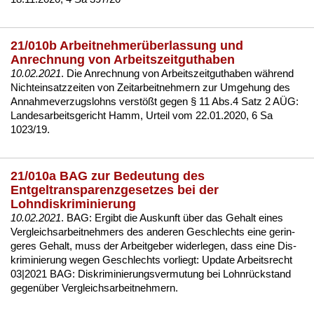
21/010b Arbeitnehmerüberlassung und
Anrechnung von Arbeitszeitguthaben
10.02.2021
. Die An­rech­nung von Ar­beits­zeit­gut­ha­ben während
Nicht­ein­satz­zei­ten von Zeit­ar­beit­neh­mern zur Um­ge­hung des
An­nah­me­ver­zugs­lohns verstößt ge­gen § 11 Abs.4 Satz 2 AÜG:
Lan­des­ar­beits­ge­richt Hamm, Ur­teil vom 22.01.2020, 6 Sa
1023/19
.
21/010a BAG zur Bedeutung des
Entgeltransparenzgesetzes bei der
Lohndiskriminierung
10.02.2021
. BAG: Er­gibt die Aus­kunft über das Ge­halt ei­nes
Ver­gleichs­ar­beit­neh­mers des an­de­ren Ge­schlechts ei­ne ge­rin­
ge­res Ge­halt, muss der Ar­beit­ge­ber wi­der­le­gen, dass ei­ne Dis­
kri­mi­nie­rung we­gen Ge­schlechts vor­liegt:
Up­date Ar­beits­recht
03|2021 BAG: Dis­kri­mi­nie­rungs­ver­mu­tung bei Lohnrück­stand
ge­genüber Ver­gleichs­ar­beit­neh­mern
.