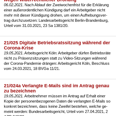
06.02.2021
. Nach Ab­lauf der Zwei­wo­chen­frist für die Erklärung
ei­ner außer­or­dent­li­chen Kündi­gung darf ein Ar­beit­ge­ber nicht
mehr mit die­ser Kündi­gung dro­hen, um ei­nen Auf­he­bungs­ver­
trag durch­zu­set­zen:
Lan­des­ar­beits­ge­richt Ber­lin-Bran­den­burg,
Ur­teil vom 31.03.2021, 23 Sa 1381/20
.
21/025 Digitale Betriebsratssitzung während der
Corona-Krise
19.05.2021
. Ar­beits­ge­richt Köln: Ar­beit­ge­ber dürfen Be­triebsräte
nicht zu Präsenz­sit­zun­gen statt zu Vi­deo-Sit­zun­gen während
der Co­ro­na-Pan­de­mie drängen: Ar­beits­ge­richt Köln, Be­schluss
vom 24.03.2021, 18 BV­Ga 11/21.
21/024a Verlangte E-Mails sind im Antrag genau
zu bezeichnen
19.05.2021.
Ar­beit­neh­mer müssen im An­trag auf Er­halt ei­ner
Ko­pie der per­so­nen­be­zo­ge­nen Da­ten
die
ver­lang­ten
E-Mails so
kon­kret
be­zeich­ne
n
, dass
kei­ne Zwei­fel be­ste­hen, wel­che ge­
meint wer­den:
Bun­des­ar­beits­ge­richt, Ur­teil vom 27.04.2021, 2