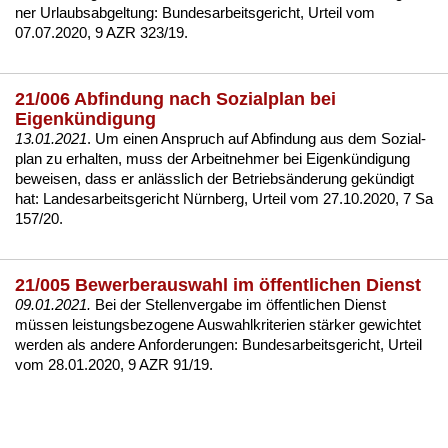
ner Ur­laubs­ab­gel­tung:
Bun­des­ar­beits­ge­richt, Ur­teil vom
07.07.2020, 9 AZR 323/19
.
21/006 Abfindung nach Sozialplan bei
Eigenkündigung
13.01.2021
. Um ei­nen An­spruch auf Ab­fin­dung aus dem So­zi­al­
plan zu er­hal­ten, muss der Ar­beit­neh­mer bei Ei­genkündi­gung
be­wei­sen, dass er anläss­lich der Be­triebsände­rung gekündigt
hat:
Lan­des­ar­beits­ge­richt Nürn­berg, Ur­teil vom 27.10.2020, 7 Sa
157/20
.
21/005 Bewerberauswahl im öffentlichen Dienst
09.01.2021.
Bei der Stel­len­ver­ga­be im öffent­li­chen Dienst
müssen leis­tungs­be­zo­ge­ne Aus­wahl­kri­te­ri­en stärker ge­wich­tet
wer­den als an­de­re An­for­de­run­gen:
Bun­des­ar­beits­ge­richt, Ur­teil
vom 28.01.2020, 9 AZR 91/19
.