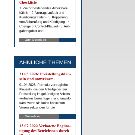
Check­lis­te
1. Zu­vor be­ste­hen­des Ar­beits­ver­
hält­nis - 2. Ver­trags­lauf­zeit und
Kün­di­gungs­fris­ten - 3. Kop­pe­lung
von Ab­be­ru­fung und Kün­di­gung - 4.
Chan­ge of Con­trol-Klau­sel - 5. Auf­
ga­ben­ge­biet und ...
Zum Download
ÄHNLICHE THEMEN
31.03.2026: Frei­stel­lungs­klau­
seln sind un­wirk­sam.
01.04.2026. For­mu­lar­ver­trag­li­che
Klau­seln, die den Ar­beit­ge­ber zur
Frei­stel­lung im ge­kün­dig­ten Ar­beits­
ver­hält­nis be­rech­ti­gen, sind un­wirk­
sam, wenn sie kei­ne kon­kre­ten
Vor­aus­set­zun­gen für die ...
Weiterlesen
13.07.2022 Ver­bo­te­ne Be­güns­
ti­gung des Be­triebs­rats durch