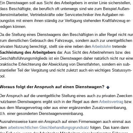
Ein Dienst­wa­gen soll aus Sicht des Ar­beit­ge­bers in ers­ter Li­nie si­cher­stel­len,
dass Beschäftig­te, die be­ruf­lich oft un­ter­wegs sind wie zum Bei­spiel Außen­
dienst­mit­ar­bei­ter, Ver­triebs­kräfte oder Ser­vice­tech­ni­ker ih­re Auf­ga­ben rei­
bungs­los mit ei­nem ih­nen ständig zur Verfügung ste­hen­den Kraft­fahr­zeug er­
le­di­gen können.
Da die Stel­lung ei­nes Dienst­wa­gens den Beschäftig­ten in al­ler Re­gel nicht nur
zum dienst­li­chen Ge­brauch des Fahr­zeugs, son­dern auch zur un­ent­gelt­li­chen
pri­va­ten Nut­zung be­rech­tigt, stellt sie ei­ne ne­ben den
Ar­beits­lohn
tre­ten­de
Sach­leis­tung des Ar­beit­ge­bers
dar. Aus Sicht des Ar­beit­neh­mers bzw. des
Geschäftsführungs­mit­glieds ist ein Dienst­wa­gen da­her natürlich nicht nur ei­ne
prak­ti­sche Er­leich­te­rung der Ab­wick­lung von Dienst­fahr­ten, son­dern ein sub­
stan­ti­el­ler Teil der Vergütung und nicht zu­letzt auch ein wich­ti­ges Sta­tus­sym­
bol.
Wor­aus folgt der An­spruch auf ei­nen Dienst­wa­gen?
Der An­spruch auf die un­ent­gelt­li­che Stel­lung ei­nes auch zu pri­va­ten Zwe­cken
nutz­ba­ren Dienst­wa­gens er­gibt sich in der Re­gel aus dem
Ar­beits­ver­trag
bzw.
aus dem Ma­na­ger­ver­trag oder aus ei­ner ergänzen­den Zu­satz­ver­ein­ba­rung,
d.h. ei­ner ge­son­der­ten Dienst­wa­gen­ver­ein­ba­rung.
Aus­nahms­wei­se kann ein An­spruch auf ei­nen Fir­men­wa­gen auch ein­mal aus
dem
ar­beits­recht­li­chen Gleich­be­hand­lungs­grund­satz
fol­gen. Das kann dann