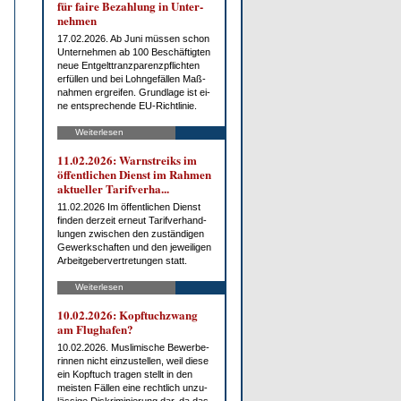
für fai­re Be­zah­lung in Un­ter­
neh­men
17.02.2026. Ab Ju­ni müs­sen schon
Un­ter­neh­men ab 100 Be­schäf­tig­ten
neue Ent­gelt­tranz­pa­renz­pflich­ten
er­fül­len und bei Lohn­ge­fäl­len Maß­
nah­men er­grei­fen. Grund­la­ge ist ei­
ne ent­spre­chen­de EU-Richt­li­nie.
Weiterlesen
11.02.2026: Warn­streiks im
öf­fent­li­chen Dienst im Rah­men
ak­tu­el­ler Ta­rif­ver­ha...
11.02.2026 Im öf­fent­li­chen Dienst
fin­den der­zeit er­neut Ta­rif­ver­hand­
lun­gen zwi­schen den zu­stän­di­gen
Ge­werk­schaf­ten und den je­wei­li­gen
Ar­beit­ge­ber­ver­tre­tun­gen statt.
Weiterlesen
10.02.2026: Kopf­tuch­zwang
am Flug­ha­fen?
10.02.2026. Mus­li­mi­sche Be­wer­be­
rin­nen nicht ein­zu­stel­len, weil die­se
ein Kopf­tuch tra­gen stellt in den
meis­ten Fäl­len ei­ne recht­lich un­zu­