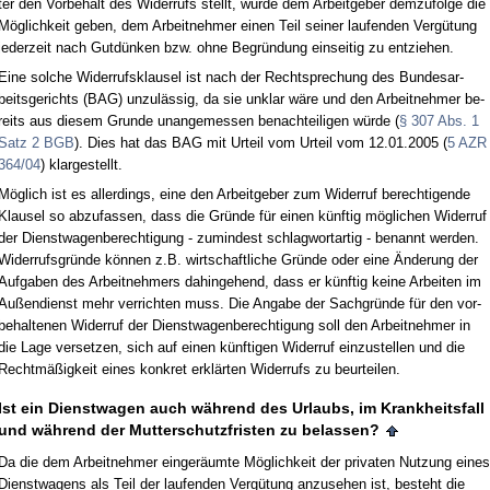
ter den Vor­be­halt des Wi­der­rufs stellt, würde dem Ar­beit­ge­ber dem­zu­fol­ge die
Möglich­keit ge­ben, dem Ar­beit­neh­mer ei­nen Teil sei­ner lau­fen­den Vergütung
je­der­zeit nach Gutdünken bzw. oh­ne Be­gründung ein­sei­tig zu ent­zie­hen.
Ei­ne sol­che Wi­der­rufs­klau­sel ist nach der Recht­spre­chung des Bun­des­ar­
beits­ge­richts (BAG) un­zulässig, da sie un­klar wäre und den Ar­beit­neh­mer be­
reits aus die­sem Grun­de un­an­ge­mes­sen be­nach­tei­li­gen würde (
§ 307 Abs. 1
Satz 2 BGB
). Dies hat das BAG mit Ur­teil vom Ur­teil vom 12.01.2005 (
5 AZR
364/04
) klar­ge­stellt.
Möglich ist es al­ler­dings, ei­ne den Ar­beit­ge­ber zum Wi­der­ruf be­rech­ti­gen­de
Klau­sel so ab­zu­fas­sen, dass die Gründe für ei­nen künf­tig mögli­chen Wi­der­ruf
der Dienst­wa­gen­be­rech­ti­gung - zu­min­dest schlag­wort­ar­tig - be­nannt wer­den.
Wi­der­rufs­gründe können z.B. wirt­schaft­li­che Gründe oder ei­ne Ände­rung der
Auf­ga­ben des Ar­beit­neh­mers da­hin­ge­hend, dass er künf­tig kei­ne Ar­bei­ten im
Außen­dienst mehr ver­rich­ten muss. Die An­ga­be der Sach­gründe für den vor­
be­hal­te­nen Wi­der­ruf der Dienst­wa­gen­be­rech­ti­gung soll den Ar­beit­neh­mer in
die La­ge ver­set­zen, sich auf ei­nen künf­ti­gen Wi­der­ruf ein­zu­stel­len und die
Rechtmäßig­keit ei­nes kon­kret erklärten Wi­der­rufs zu be­ur­tei­len.
Ist ein Dienst­wa­gen auch während des Ur­laubs, im Krank­heits­fall
und während der Mut­ter­schutz­fris­ten zu be­las­sen?
Da die dem Ar­beit­neh­mer ein­geräum­te Möglich­keit der pri­va­ten Nut­zung ei­nes
Dienst­wa­gens als Teil der lau­fen­den Vergütung an­zu­se­hen ist, be­steht die