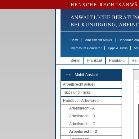
HENSCHE RECHTSANWÄ
ANWALTLICHE BERATUN
BEI KÜNDIGUNG, ABFI
|
|
Home
Arbeitsrecht aktuell
Handbuch Arbe
|
|
Impressum-Generator
Tipps & Tricks
Arb
Berlin
Frankfurt
Hamburg
Han
-> zur Mobil-Ansicht
Arbeitsrecht aktuell
Tipps und Tricks
Handbuch Arbeitsrecht
Arbeitsrecht - A
Arbeitsrecht - B
Arbeitsrecht - C
Arbeitsrecht - D