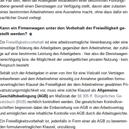
der Fall sein, wenn der Ar­beit­ge­ber Mit­ar­bei­tern ei­ner be­stimm­ten Führungs­
ebe­ne ge­ne­rell ei­nen Dienst­wa­gen zur Verfügung stellt, da­von aber zu­las­ten
ei­nes be­stimm­ten Ar­beit­neh­mers ei­ne Aus­nah­me macht, oh­ne dass dafür ein
sach­li­cher Grund vor­liegt.
Kann ein Fir­men­wa­gen un­ter den Vor­be­halt der Frei­wil­lig­keit ge­
stellt wer­den?
Ein
Frei­wil­lig­keits­vor­be­halt
ist ei­ne ar­beits­ver­trag­li­che Ver­ein­ba­rung oder ei­ne
ein­sei­ti­ge Erklärung des Ar­beit­ge­bers ge­genüber dem Ar­beit­neh­mer, der zu­fol­
ge auf ei­ne be­stimm­te Leis­tung des Ar­beit­ge­bers - hier al­so die Dienst­wa­gen­
be­rech­ti­gung bzw. die Möglich­keit der un­ent­gelt­li­chen pri­va­ten Nut­zung - kein
An­spruch be­steht.
Behält sich der Ar­beit­ge­ber in ei­ner von ihm für ei­ne Viel­zahl von Verträgen
ent­wor­fe­nen und dem Ar­beit­neh­mer ein­sei­tig zur An­nah­me ge­stell­ten for­mu­
lar­ver­trag­li­chen Klau­sel die Frei­wil­lig­keit der dem Ar­beit­neh­mer gewähr­ten Pri­
vat­nut­zungsmöglich­keit vor, muss ei­ne sol­che Klau­sel als
All­ge­mei­ne
Geschäfts­be­din­gung (AGB)
am Maßstab der
§§ 305 ff. Bürger­li­ches Ge­
setz­buch (BGB)
recht­lich kon­trol­liert wer­den. Die ge­setz­li­chen Kon­troll­vor­
schrif­ten be­gren­zen da­bei die Ein­be­zie­hung von AGB in den Ar­beits­ver­trag
und ermögli­chen ei­ne in­halt­li­che Kon­trol­le von AGB durch die Ar­beits­ge­rich­te.
Ein Frei­wil­lig­keits­vor­be­halt ist, je­den­falls in Form ei­ner als AGB zu be­wer­ten­
den for­mu­lar­ver­trag­li­chen Klau­sel, un­zulässig.