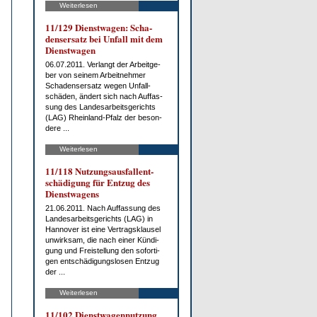
Weiterlesen
11/129 Dienst­wa­gen: Scha­
dens­er­satz bei Un­fall mit dem
Dienst­wa­gen
06.07.2011. Ver­langt der Ar­beit­ge­
ber von sei­nem Ar­beit­neh­mer
Scha­dens­er­satz we­gen Un­fall­
schä­den, än­dert sich nach Auf­fas­
sung des Lan­des­ar­beits­ge­richts
(LAG) Rhein­land-Pfalz der be­son­
de­re ...
Weiterlesen
11/118 Nut­zungs­aus­fall­ent­
schä­di­gung für Ent­zug des
Dienst­wa­gens
21.06.2011. Nach Auf­fas­sung des
Lan­des­ar­beits­ge­richts (LAG) in
Han­no­ver ist ei­ne Ver­trags­klau­sel
un­wirk­sam, die nach ei­ner Kün­di­
gung und Frei­stel­lung den so­for­ti­
gen ent­schä­di­gungs­lo­sen Ent­zug
der ...
Weiterlesen
11/102 Dienst­wa­gen­nut­zung