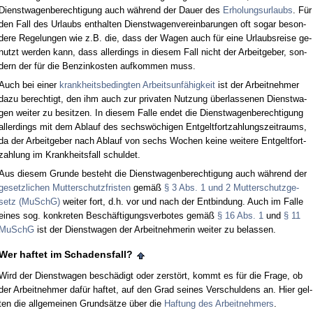
Dienst­wa­gen­be­rech­ti­gung auch während der Dau­er des
Er­ho­lungs­ur­laubs
. Für
den Fall des Ur­laubs ent­hal­ten Dienst­wa­gen­ver­ein­ba­run­gen oft so­gar be­son­
de­re Re­ge­lun­gen wie z.B. die, dass der Wa­gen auch für ei­ne Ur­laubs­rei­se ge­
nutzt wer­den kann, dass al­ler­dings in die­sem Fall nicht der Ar­beit­ge­ber, son­
dern der für die Ben­zin­kos­ten auf­kom­men muss.
Auch bei ei­ner
krank­heits­be­ding­ten Ar­beits­unfähig­keit
ist der Ar­beit­neh­mer
da­zu be­rech­tigt, den ihm auch zur pri­va­ten Nut­zung über­las­se­nen Dienst­wa­
gen wei­ter zu be­sit­zen. In die­sem Fal­le en­det die Dienst­wa­gen­be­rech­ti­gung
al­ler­dings mit dem Ab­lauf des sechswöchi­gen Ent­gelt­fort­zah­lungs­zeit­raums,
da der Ar­beit­ge­ber nach Ab­lauf von sechs Wo­chen kei­ne wei­te­re Ent­gelt­fort­
zah­lung im Krank­heits­fall schul­det.
Aus die­sem Grun­de be­steht die Dienst­wa­gen­be­rech­ti­gung auch während der
ge­setz­li­chen Mut­ter­schutz­fris­ten
gemäß
§ 3 Abs. 1 und 2 Mut­ter­schutz­ge­
setz (MuSchG)
wei­ter fort, d.h. vor und nach der Ent­bin­dung. Auch im Fal­le
ei­nes sog. kon­kre­ten Beschäfti­gungs­ver­bo­tes gemäß
§ 16 Abs. 1
und
§ 11
MuSchG
ist der Dienst­wa­gen der Ar­beit­neh­me­rin wei­ter zu be­las­sen.
Wer haf­tet im Scha­dens­fall?
Wird der Dienst­wa­gen beschädigt oder zerstört, kommt es für die Fra­ge, ob
der Ar­beit­neh­mer dafür haf­tet, auf den Grad sei­nes Ver­schul­dens an. Hier gel­
ten die all­ge­mei­nen Grundsätze über die
Haf­tung des Ar­beit­neh­mers
.