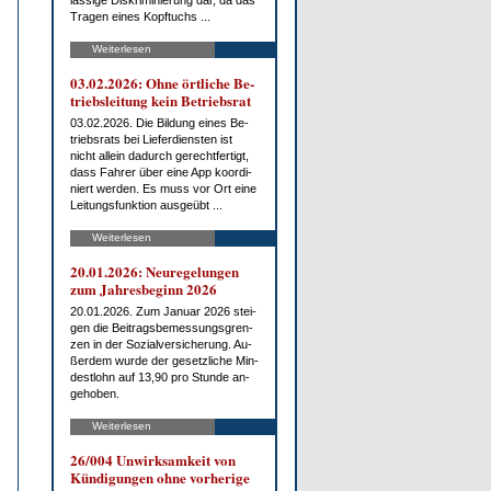
läs­si­ge Dis­kri­mi­nie­rung dar, da das
Tra­gen ei­nes Kopf­tuchs ...
Weiterlesen
03.02.2026: Oh­ne ört­li­che Be­
triebs­lei­tung kein Be­triebs­rat
03.02.2026. Die Bil­dung ei­nes Be­
triebs­rats bei Lie­fer­diens­ten ist
nicht al­lein da­durch ge­recht­fer­tigt,
dass Fah­rer über ei­ne App ko­or­di­
niert wer­den. Es muss vor Ort ei­ne
Lei­tungs­funk­ti­on aus­ge­übt ...
Weiterlesen
20.01.2026: Neu­re­ge­lun­gen
zum Jah­res­be­ginn 2026
20.01.2026. Zum Ja­nu­ar 2026 stei­
gen die Bei­trags­be­mes­sungs­gren­
zen in der So­zi­al­ver­si­che­rung. Au­
ßer­dem wur­de der ge­setz­li­che Min­
dest­lohn auf 13,90 pro St­un­de an­
ge­ho­ben.
Weiterlesen
26/004 Un­wirk­sam­keit von
Kün­di­gun­gen oh­ne vor­he­ri­ge