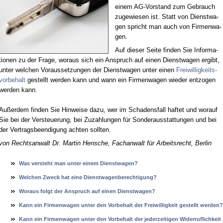
ei­nem AG-Vor­stand zum Ge­brauch
zu­ge­wie­sen ist. Statt von Dienst­wa­
gen spricht man auch von Fir­men­wa­
gen.
Auf die­ser Sei­te fin­den Sie In­for­ma­
tio­nen zu der Fra­ge, wor­aus sich ein An­spruch auf ei­nen Dienst­wa­gen er­gibt,
un­ter wel­chen Vor­aus­set­zun­gen der Dienst­wa­gen un­ter ei­nen
Frei­wil­lig­keits­
vor­be­halt
ge­stellt wer­den kann und wann ein Fir­men­wa­gen wie­der ent­zo­gen
wer­den kann.
Au­ßer­dem fin­den Sie Hin­wei­se da­zu, wer im Scha­dens­fall haf­tet und wor­auf
Sie bei der Ver­steue­rung, bei Zu­zah­lun­gen für Son­der­aus­stat­tun­gen und bei
der Ver­trags­be­en­di­gung ach­ten soll­ten.
von Rechts­an­walt Dr. Mar­tin Hen­sche, Fach­an­walt für Ar­beits­recht, Ber­lin
Was ver­steht man un­ter ei­nem Dienst­wa­gen?
Wel­chen Zweck hat ei­ne Dienst­wa­gen­be­rech­ti­gung?
Wor­aus folgt der An­spruch auf ei­nen Dienst­wa­gen?
Kann ein Fir­men­wa­gen un­ter den Vor­be­halt der Frei­wil­lig­keit ge­stellt wer­den?
Kann ein Fir­men­wa­gen un­ter den Vor­be­halt der je­der­zei­ti­gen Wi­der­ruf­lich­keit