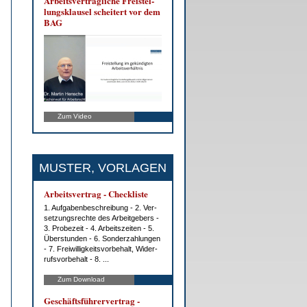
Ar­beits­ver­trag­li­che Frei­stel­
lungs­klau­sel schei­tert vor dem
BAG
Zum Video
MUSTER, VORLAGEN
Ar­beits­ver­trag - Check­lis­te
1. Auf­ga­ben­be­schrei­bung - 2. Ver­
set­zungs­rech­te des Ar­beit­ge­bers -
3. Pro­be­zeit - 4. Ar­beits­zei­ten - 5.
Über­stun­den - 6. Son­der­zah­lun­gen
- 7. Frei­wil­lig­keits­vor­be­halt, Wi­der­
rufs­vor­be­halt - 8. ...
Zum Download
Ge­schäfts­füh­rer­ver­trag -