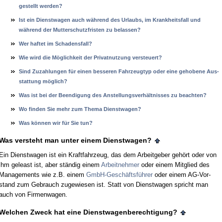
ge­stellt wer­den?
Ist ein Dienst­wa­gen auch während des Ur­laubs, im Krank­heits­fall und
während der Mut­ter­schutz­fris­ten zu be­las­sen?
Wer haf­tet im Scha­dens­fall?
Wie wird die Möglich­keit der Pri­vat­nut­zung ver­steu­ert?
Sind Zu­zah­lun­gen für ei­nen bes­se­ren Fahr­zeug­typ oder ei­ne ge­ho­be­ne Aus­
stat­tung möglich?
Was ist bei der Be­en­di­gung des An­stel­lungs­verhält­nis­ses zu be­ach­ten?
Wo fin­den Sie mehr zum The­ma Dienst­wa­gen?
Was kön­nen wir für Sie tun?
Was ver­steht man un­ter ei­nem Dienst­wa­gen?
Ein Dienst­wa­gen ist ein Kraft­fahr­zeug, das dem Ar­beit­ge­ber gehört oder von
ihm ge­least ist, aber ständig ei­nem
Ar­beit­neh­mer
oder ei­nem Mit­glied des
Ma­nage­ments wie z.B. ei­nem
GmbH-Geschäftsführer
oder ei­nem AG-Vor­
stand zum Ge­brauch zu­ge­wie­sen ist. Statt von Dienst­wa­gen spricht man
auch von Fir­men­wa­gen.
Wel­chen Zweck hat ei­ne Dienst­wa­gen­be­rech­ti­gung?