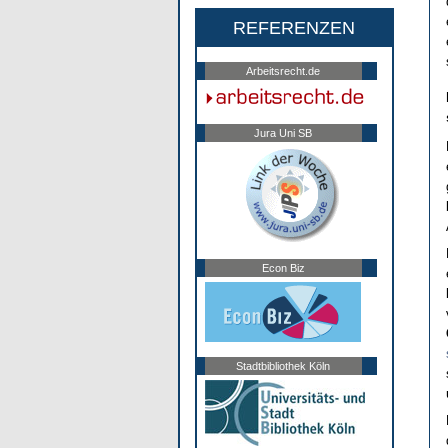
REFERENZEN
Arbeitsrecht.de
Jura Uni SB
Econ Biz
Stadtbibliothek Köln