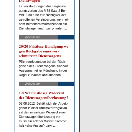
Dienst­wa­gen
Es ver­stößt ge­gen das Be­güns­ti­
gungs­ver­bot des § 78 Satz 2 Be­
trVG und führt zur Nich­tig­keit der
ge­trof­fe­nen Ver­ein­ba­rung, wenn ei­
nem Be­triebs­rats­vor­sit­zen­den ein
Dienst­wa­gen auch zur pri­va­ten ...
Weiterlesen
20/20 Frist­lo­se Kün­di­gung we­
gen Rück­ga­be ei­nes ver­
schmutz­ten Dienst­wa­gens
Pflicht­ver­let­zun­gen bei der Rück­
ga­be ei­nes Dienst­wa­gens sind vor
Aus­spruch ei­ner Kün­di­gung in der
Re­gel zu­nächst ab­zu­mah­nen.
Weiterlesen
12/267 Frist­lo­ser Wi­der­ruf
der Dienst­wa­gen­über­las­sung?
02.08.2012. Be­hält sich der Ar­beit­
ge­ber in ei­ner Ar­beits­ver­trags­klau­
sel den ein­sei­ti­gen Wi­der­ruf ei­ner
Dienst­wa­gen­über­las­sung vor,
muss ein sol­cher Wi­der­rufs­vor­be­
halt kei­ne Aus­lauf- bzw. ...