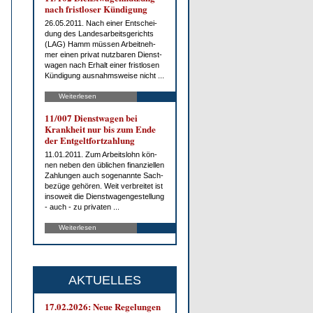
nach frist­lo­ser Kün­di­gung
26.05.2011. Nach ei­ner Ent­schei­
dung des Lan­des­ar­beits­ge­richts
(LAG) Hamm müs­sen Ar­beit­neh­
mer ei­nen pri­vat nutz­ba­ren Dienst­
wa­gen nach Er­halt ei­ner frist­lo­sen
Kün­di­gung aus­nahms­wei­se nicht ...
Weiterlesen
11/007 Dienst­wa­gen bei
Krank­heit nur bis zum En­de
der Ent­gelt­fort­zah­lung
11.01.2011. Zum Ar­beits­lohn kön­
nen ne­ben den üb­li­chen fi­nan­zi­el­len
Zah­lun­gen auch so­ge­nann­te Sach­
be­zü­ge ge­hö­ren. Weit ver­brei­tet ist
in­so­weit die Dienst­wa­gen­ge­stel­lung
- auch - zu pri­va­ten ...
Weiterlesen
AKTUELLES
17.02.2026: Neue Re­ge­lun­gen