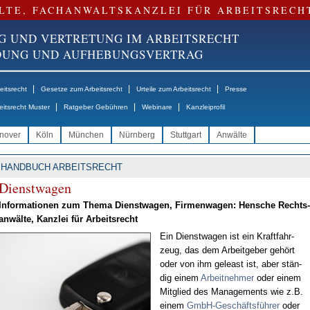
LTE, FACHANWALTSKANZLEI FÜR ARBEITSRECH
G UND VERTRETUNG IM ARBEITSRECHT
NDUNG UND AUFHEBUNGSVERTRAG
|
|
|
itsrecht
Gesetze zum Arbeitsrecht
Urteile zum Arbeitsrecht
Presse
|
|
|
eitsrecht Muster
Ratgeber Gebühren
Webinare
Kanzleiprofil
nover
Köln
München
Nürnberg
Stuttgart
Anwälte
HANDBUCH ARBEITSRECHT
Dienst­wa­gen
In­for­ma­tio­nen zum The­ma Dienst­wa­gen, Fir­men­wa­gen: Hen­sche Rechts­
an­wäl­te, Kanz­lei für Ar­beits­recht
Ein Dienst­wa­gen ist ein Kraft­fahr­
zeug, das dem Ar­beit­ge­ber ge­hört
oder von ihm ge­least ist, aber stän­
dig ei­nem
Ar­beit­neh­mer
oder ei­nem
Mit­glied des Ma­nage­ments wie z.B.
ei­nem
GmbH-Ge­schäfts­füh­rer
oder