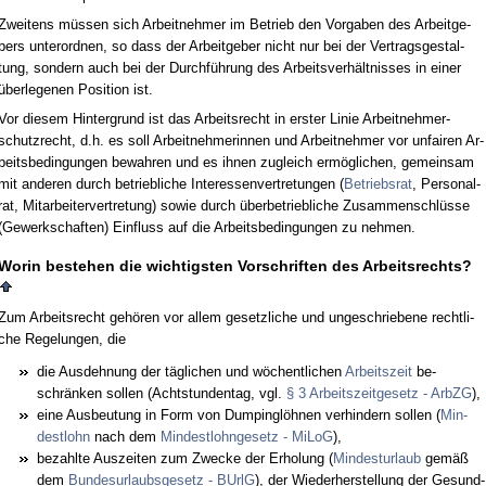
Zwei­tens müssen sich Ar­beit­neh­mer im Be­trieb den Vor­ga­ben des Ar­beit­ge­
bers un­ter­ord­nen, so dass der Ar­beit­ge­ber nicht nur bei der Ver­trags­ge­stal­
tung, son­dern auch bei der Durchführung des Ar­beits­verhält­nis­ses in ei­ner
über­le­ge­nen Po­si­ti­on ist.
Vor die­sem Hin­ter­grund ist das Ar­beits­recht in ers­ter Li­nie Ar­beit­neh­mer­
schutz­recht, d.h. es soll Ar­beit­neh­me­rin­nen und Ar­beit­neh­mer vor un­fai­ren Ar­
beits­be­din­gun­gen be­wah­ren und es ih­nen zu­gleich ermögli­chen, ge­mein­sam
mit an­de­ren durch be­trieb­li­che In­ter­es­sen­ver­tre­tun­gen (
Be­triebs­rat
, Per­so­nal­
rat, Mit­ar­bei­ter­ver­tre­tung) so­wie durch über­be­trieb­li­che Zu­sam­men­schlüsse
(Ge­werk­schaf­ten) Ein­fluss auf die Ar­beits­be­din­gun­gen zu neh­men.
Wor­in be­ste­hen die wich­tigs­ten Vor­schrif­ten des Ar­beits­rechts?
Zum Ar­beits­recht gehören vor al­lem ge­setz­li­che und un­ge­schrie­be­ne recht­li­
che Re­ge­lun­gen, die
die Aus­deh­nung der tägli­chen und wöchent­li­chen
Ar­beits­zeit
be­
schränken sol­len (Acht­stun­den­tag, vgl.
§ 3 Ar­beits­zeit­ge­setz - Arb­ZG
),
ei­ne Aus­beu­tung in Form von Dum­pinglöhnen ver­hin­dern sol­len (
Min­
dest­lohn
nach dem
Min­dest­l­ohn­ge­setz - Mi­LoG
),
be­zahl­te Aus­zei­ten zum Zwe­cke der Er­ho­lung (
Min­des­t­ur­laub
gemäß
dem
Bun­des­ur­laubs­ge­setz - BUrlG
), der Wie­der­her­stel­lung der Ge­sund­