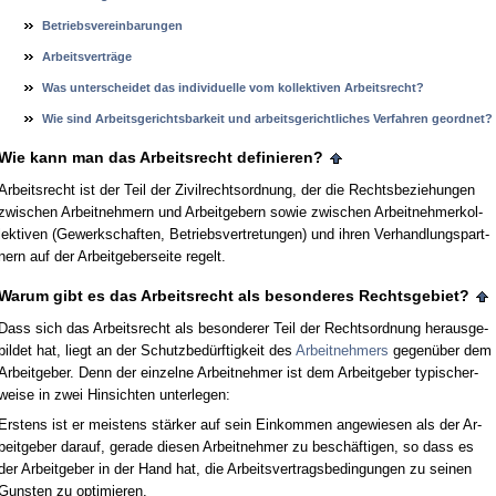
Be­triebs­ver­ein­ba­run­gen
Ar­beits­verträge
Was un­ter­schei­det das in­di­vi­du­el­le vom kol­lek­ti­ven Ar­beits­recht?
Wie sind Ar­beits­ge­richts­bar­keit und ar­beits­ge­richt­li­ches Ver­fah­ren ge­ord­net?
Wie kann man das Ar­beits­recht de­fi­nie­ren?
Ar­beits­recht ist der Teil der Zi­vil­rechts­ord­nung, der die Rechts­be­zie­hun­gen
zwi­schen Ar­beit­neh­mern und Ar­beit­ge­bern so­wie zwi­schen Ar­beit­neh­mer­kol­
lek­ti­ven (Ge­werk­schaf­ten, Be­triebs­ver­tre­tun­gen) und ih­ren Ver­hand­lungs­part­
nern auf der Ar­beit­ge­ber­sei­te re­gelt.
War­um gibt es das Ar­beits­recht als be­son­de­res Rechts­ge­biet?
Dass sich das Ar­beits­recht als be­son­de­rer Teil der Rechts­ord­nung her­aus­ge­
bil­det hat, liegt an der Schutz­bedürf­tig­keit des
Ar­beit­neh­mers
ge­genüber dem
Ar­beit­ge­ber. Denn der ein­zel­ne Ar­beit­neh­mer ist dem Ar­beit­ge­ber ty­pi­scher­
wei­se in zwei Hin­sich­ten un­ter­le­gen:
Ers­tens ist er meis­tens stärker auf sein Ein­kom­men an­ge­wie­sen als der Ar­
beit­ge­ber dar­auf, ge­ra­de die­sen Ar­beit­neh­mer zu beschäfti­gen, so dass es
der Ar­beit­ge­ber in der Hand hat, die Ar­beits­ver­trags­be­din­gun­gen zu sei­nen
Guns­ten zu op­ti­mie­ren.