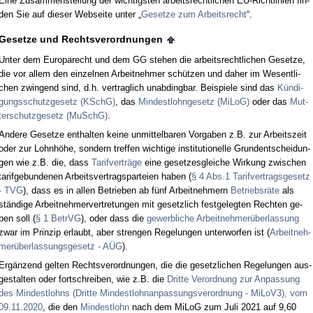
Ei­ne Zu­sam­men­stel­lung der wich­tigs­ten ar­beits­recht­li­chen EU-Richt­li­ni­en fin­
den Sie auf die­ser Web­sei­te un­ter „
Ge­set­ze zum Ar­beits­recht
“.
Ge­set­ze und Rechts­ver­ord­nun­gen
Un­ter dem Eu­ro­pa­recht und dem GG ste­hen die ar­beits­recht­li­chen Ge­set­ze,
die vor al­lem den ein­zel­nen Ar­beit­neh­mer schützen und da­her im We­sent­li­
chen zwin­gend sind, d.h. ver­trag­lich un­ab­ding­bar. Bei­spie­le sind das
Kündi­
gungs­schutz­ge­setz (KSchG)
, das
Min­dest­l­ohn­ge­setz (Mi­LoG)
oder das
Mut­
ter­schutz­ge­setz (MuSchG)
.
An­de­re Ge­set­ze ent­hal­ten kei­ne un­mit­tel­ba­ren Vor­ga­ben z.B. zur Ar­beits­zeit
oder zur Lohnhöhe, son­dern tref­fen wich­ti­ge in­sti­tu­tio­nel­le Grund­ent­schei­dun­
gen wie z.B. die, dass
Ta­rif­verträge
ei­ne ge­set­zes­glei­che Wir­kung zwi­schen
ta­rif­ge­bun­de­nen Ar­beits­ver­trags­par­tei­en ha­ben (
§ 4 Abs.1 Ta­rif­ver­trags­ge­setz
- TVG
), dass es in al­len Be­trie­ben ab fünf Ar­beit­neh­mern
Be­triebsräte
als
ständi­ge Ar­beit­neh­mer­ver­tre­tun­gen mit ge­setz­lich fest­ge­leg­ten Rech­ten ge­
ben soll (
§ 1 Be­trVG
), oder dass die
ge­werb­li­che Ar­beit­neh­merüber­las­sung
zwar im Prin­zip er­laubt, aber stren­gen Re­ge­lun­gen un­ter­wor­fen ist (
Ar­beit­neh­
merüber­las­sungs­ge­setz - AÜG
).
Ergänzend gel­ten Rechts­ver­ord­nun­gen, die die ge­setz­li­chen Re­ge­lun­gen aus­
ge­stal­ten oder fort­schrei­ben, wie z.B. die
Drit­te Ver­ord­nung zur An­pas­sung
des Min­dest­lohns (Drit­te Min­dest­lohn­an­pas­sungs­ver­ord­nung - MiLoV3), vom
09.11.2020
, die den
Min­dest­lohn
nach dem Mi­LoG zum Ju­li 2021 auf 9,60