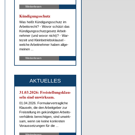
Weiterlesen
Kün­di­gungs­schutz
Was heißt Kün­di­gungs­schutz im
Ar­beits­recht? - Wo­vor schützt das
Kün­di­gungs­schutz­ge­setz Ar­beit­
neh­mer (und wo­vor nicht)? - War­
te­zeit und Klein­be­triebs­klau­sel -
wel­che Ar­beit­neh­mer ha­ben all­ge­
mei­nen ...
Weiterlesen
AKTUELLES
31.03.2026: Frei­stel­lungs­klau­
seln sind un­wirk­sam.
01.04.2026. For­mu­lar­ver­trag­li­che
Klau­seln, die den Ar­beit­ge­ber zur
Frei­stel­lung im ge­kün­dig­ten Ar­beits­
ver­hält­nis be­rech­ti­gen, sind un­wirk­
sam, wenn sie kei­ne kon­kre­ten
Vor­aus­set­zun­gen für die ...
Weiterlesen