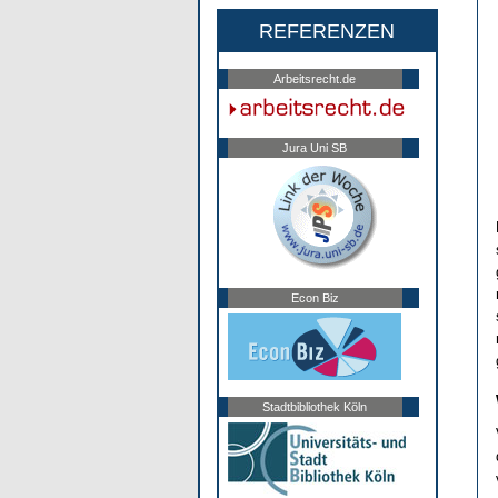
REFERENZEN
Arbeitsrecht.de
Jura Uni SB
Econ Biz
Stadtbibliothek Köln