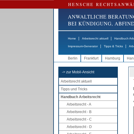
HENSCHE RECHTSANWÄ
ANWALTLICHE BERATUN
BEI KÜNDIGUNG, ABFI
|
|
Home
Arbeitsrecht aktuell
Handbuch Arbe
|
|
Impressum-Generator
Tipps & Tricks
Arb
Berlin
Frankfurt
Hamburg
Han
-> zur Mobil-Ansicht
Arbeitsrecht aktuell
Tipps und Tricks
Handbuch Arbeitsrecht
Arbeitsrecht - A
Arbeitsrecht - B
Arbeitsrecht - C
Arbeitsrecht - D