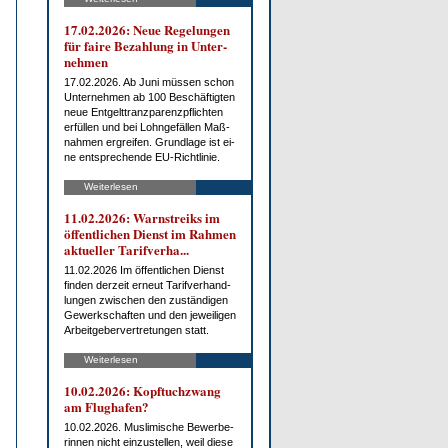
17.02.2026: Neue Re­ge­lun­gen
für fai­re Be­zah­lung in Un­ter­
neh­men
17.02.2026. Ab Ju­ni müs­sen schon
Un­ter­neh­men ab 100 Be­schäf­tig­ten
neue Ent­gelt­tranz­pa­renz­pflich­ten
er­fül­len und bei Lohn­ge­fäl­len Maß­
nah­men er­grei­fen. Grund­la­ge ist ei­
ne ent­spre­chen­de EU-Richt­li­nie.
Weiterlesen
11.02.2026: Warn­streiks im
öf­fent­li­chen Dienst im Rah­men
ak­tu­el­ler Ta­rif­ver­ha...
11.02.2026 Im öf­fent­li­chen Dienst
fin­den der­zeit er­neut Ta­rif­ver­hand­
lun­gen zwi­schen den zu­stän­di­gen
Ge­werk­schaf­ten und den je­wei­li­gen
Ar­beit­ge­ber­ver­tre­tun­gen statt.
Weiterlesen
10.02.2026: Kopf­tuch­zwang
am Flug­ha­fen?
10.02.2026. Mus­li­mi­sche Be­wer­be­
rin­nen nicht ein­zu­stel­len, weil die­se