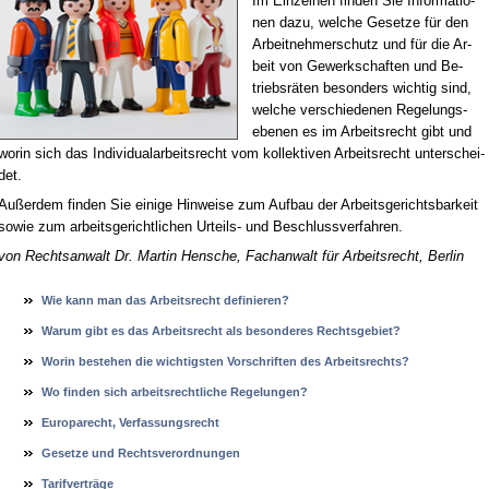
Im Ein­zel­nen fin­den Sie In­for­ma­tio­
nen da­zu, wel­che Ge­set­ze für den
Ar­beit­neh­mer­schutz und für die Ar­
beit von Ge­werk­schaf­ten und Be­
triebs­rä­ten be­son­ders wich­tig sind,
wel­che ver­schie­de­nen Re­ge­lungs­
ebe­nen es im Ar­beits­recht gibt und
wor­in sich das In­di­vi­dual­ar­beits­recht vom kol­lek­ti­ven Ar­beits­recht un­ter­schei­
det.
Au­ßer­dem fin­den Sie ei­ni­ge Hin­wei­se zum Auf­bau der Ar­beits­ge­richts­bar­keit
so­wie zum ar­beits­ge­richt­li­chen Ur­teils- und Be­schluss­ver­fah­ren.
von Rechts­an­walt Dr. Mar­tin Hen­sche, Fach­an­walt für Ar­beits­recht, Ber­lin
Wie kann man das Ar­beits­recht de­fi­nie­ren?
War­um gibt es das Ar­beits­recht als be­son­de­res Rechts­ge­biet?
Wor­in be­ste­hen die wich­tigs­ten Vor­schrif­ten des Ar­beits­rechts?
Wo fin­den sich ar­beits­recht­li­che Re­ge­lun­gen?
Eu­ro­pa­recht, Ver­fas­sungs­recht
Ge­set­ze und Rechts­ver­ord­nun­gen
Ta­rif­verträge