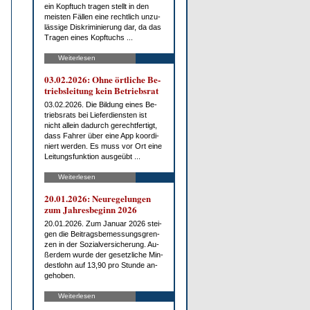
ein Kopf­tuch tra­gen stellt in den
meis­ten Fäl­len ei­ne recht­lich un­zu­
läs­si­ge Dis­kri­mi­nie­rung dar, da das
Tra­gen ei­nes Kopf­tuchs ...
Weiterlesen
03.02.2026: Oh­ne ört­li­che Be­
triebs­lei­tung kein Be­triebs­rat
03.02.2026. Die Bil­dung ei­nes Be­
triebs­rats bei Lie­fer­diens­ten ist
nicht al­lein da­durch ge­recht­fer­tigt,
dass Fah­rer über ei­ne App ko­or­di­
niert wer­den. Es muss vor Ort ei­ne
Lei­tungs­funk­ti­on aus­ge­übt ...
Weiterlesen
20.01.2026: Neu­re­ge­lun­gen
zum Jah­res­be­ginn 2026
20.01.2026. Zum Ja­nu­ar 2026 stei­
gen die Bei­trags­be­mes­sungs­gren­
zen in der So­zi­al­ver­si­che­rung. Au­
ßer­dem wur­de der ge­setz­li­che Min­
dest­lohn auf 13,90 pro St­un­de an­
ge­ho­ben.
Weiterlesen