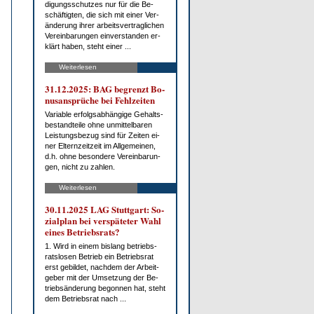
di­gungs­schut­zes nur für die Be­
schäf­tig­ten, die sich mit ei­ner Ver­
än­de­rung ih­rer ar­beits­ver­trag­li­chen
Ver­ein­ba­run­gen ein­ver­stan­den er­
klärt ha­ben, steht ei­ner ...
Weiterlesen
31.12.2025: BAG be­grenzt Bo­
nus­an­sprü­che bei Fehl­zei­ten
Va­ria­ble er­folgs­ab­hän­gi­ge Ge­halts­
be­stand­tei­le oh­ne un­mit­tel­ba­ren
Leis­tungs­be­zug sind für Zei­ten ei­
ner El­tern­zeit­zeit im All­ge­mei­nen,
d.h. oh­ne be­son­de­re Ver­ein­ba­run­
gen, nicht zu zah­len.
Weiterlesen
30.11.2025 LAG Stutt­gart: So­
zi­al­plan bei ver­spä­te­ter Wahl
ei­nes Be­triebs­rats?
1. Wird in ei­nem bis­lang be­triebs­
rats­lo­sen Be­trieb ein Be­triebs­rat
erst ge­bil­det, nach­dem der Ar­beit­
ge­ber mit der Um­set­zung der Be­
trieb­s­än­de­rung be­gon­nen hat, steht
dem Be­triebs­rat nach ...