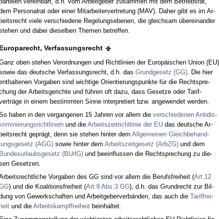
par­tei­en ver­ein­bart, d.h. vom Ar­beit­ge­ber zu­sam­men mit dem Be­triebs­rat,
dem Per­so­nal­rat oder ei­ner Mit­ar­bei­ter­ver­tre­tung (MAV). Da­her gibt es im Ar­
beits­recht vie­le ver­schie­de­ne Re­ge­lungs­ebe­nen, die gleich­sam übe­rein­an­der
ste­hen und da­bei die­sel­ben The­men be­tref­fen.
Eu­ro­pa­recht, Ver­fas­sungs­recht
Ganz oben ste­hen Ver­ord­nun­gen und Richt­li­ni­en der Eu­ropäischen Uni­on (EU)
so­wie das deut­sche Ver­fas­sungs­recht, d.h. das
Grund­ge­setz (GG)
. Die hier
ent­hal­te­nen Vor­ga­ben sind wich­ti­ge Ori­en­tie­rungs­punk­te für die Recht­spre­
chung der Ar­beits­ge­rich­te und führen oft da­zu, dass Ge­set­ze oder Ta­rif­
verträge in ei­nem be­stimm­ten Sin­ne in­ter­pre­tiert bzw. an­ge­wen­det wer­den.
So ha­ben in den ver­gan­ge­nen 15 Jah­ren vor al­lem die
ver­schie­de­nen An­ti­dis­
kri­mi­nie­rungs­richt­li­ni­en
und die
Ar­beits­zeit­richt­li­nie der EU
das deut­sche Ar­
beits­recht ge­prägt, denn sie ste­hen hin­ter dem
All­ge­mei­nen Gleich­be­hand­
lungs­ge­setz (AGG)
so­wie hin­ter dem
Ar­beits­zeit­ge­setz (Arb­ZG)
und dem
Bun­des­ur­laubs­ge­setz (BUrlG)
und be­ein­flus­sen die Recht­spre­chung zu die­
sen Ge­set­zen.
Ar­beits­recht­li­che Vor­ga­ben des GG sind vor al­lem die Be­rufs­frei­heit (
Art.12
GG
) und die Ko­ali­ti­ons­frei­heit (
Art.9 Abs.3 GG
), d.h. das Grund­recht zur Bil­
dung von Ge­werk­schaf­ten und Ar­beit­ge­ber­verbänden, das auch die
Ta­rif­frei­
heit
und die
Ar­beits­kampf­frei­heit
be­inhal­tet.