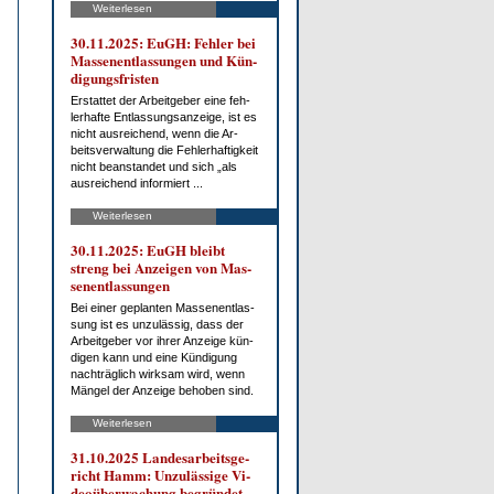
Weiterlesen
30.11.2025: EuGH: Feh­ler bei
Mas­sen­ent­las­sun­gen und Kün­
di­gungs­fris­ten
Er­stat­tet der Ar­beit­ge­ber ei­ne feh­
ler­haf­te Ent­las­sungs­an­zei­ge, ist es
nicht aus­rei­chend, wenn die Ar­
beits­ver­wal­tung die Feh­ler­haf­tig­keit
nicht be­an­stan­det und sich „als
aus­rei­chend in­for­miert ...
Weiterlesen
30.11.2025: EuGH bleibt
streng bei An­zei­gen von Mas­
sen­ent­las­sun­gen
Bei ei­ner ge­plan­ten Mas­sen­ent­las­
sung ist es un­zu­läs­sig, dass der
Ar­beit­ge­ber vor ih­rer An­zei­ge kün­
di­gen kann und ei­ne Kün­di­gung
nach­träg­lich wirk­sam wird, wenn
Män­gel der An­zei­ge be­ho­ben sind.
Weiterlesen
31.10.2025 Lan­des­ar­beits­ge­
richt Hamm: Un­zu­läs­si­ge Vi­
deo­über­wa­chung be­grün­det ...