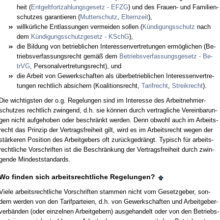
heit (
Ent­gelt­fort­zah­lungs­ge­setz - EFZG
) und des Frau­en- und Fa­mi­li­en­
schut­zes ga­ran­tie­ren (
Mut­ter­schutz
,
El­tern­zeit
),
willkürli­che Ent­las­sun­gen ver­mei­den sol­len (
Kündi­gungs­schutz
nach
dem
Kündi­gungs­schutz­ge­setz - KSchG
),
die Bil­dung von be­trieb­li­chen In­ter­es­sen­ver­tre­tun­gen ermögli­chen (Be­
triebs­ver­fas­sungs­recht gemäß dem
Be­triebs­ver­fas­sungs­ge­setz - Be­
trVG
, Per­so­nal­ver­tre­tungs­recht), und
die Ar­beit von Ge­werk­schaf­ten als über­be­trieb­li­chen In­ter­es­sen­ver­tre­
tun­gen recht­lich ab­si­chern (Ko­ali­ti­ons­recht,
Ta­rif­recht
,
Streik­recht
).
Die wich­tigs­ten der o.g. Re­ge­lun­gen sind im In­ter­es­se des Ar­beit­neh­mer­
schut­zes recht­lich zwin­gend, d.h. sie können durch ver­trag­li­che Ver­ein­ba­run­
gen nicht auf­ge­ho­ben oder be­schränkt wer­den. Denn ob­wohl auch im Ar­beits­
recht das Prin­zip der Ver­trags­frei­heit gilt, wird es im Ar­beits­recht we­gen der
stärke­ren Po­si­ti­on des Ar­beit­ge­bers oft zurück­ge­drängt. Ty­pisch für ar­beits­
recht­li­che Vor­schrif­ten ist die Be­schränkung der Ver­trags­frei­heit durch zwin­
gen­de Min­dest­stan­dards.
Wo fin­den sich ar­beits­recht­li­che Re­ge­lun­gen?
Vie­le ar­beits­recht­li­che Vor­schrif­ten stam­men nicht vom Ge­setz­ge­ber, son­
dern wer­den von den Ta­rif­par­tei­en, d.h. von Ge­werk­schaf­ten und Ar­beit­ge­ber­
verbänden (oder ein­zel­nen Ar­beit­ge­bern) aus­ge­han­delt oder von den Be­triebs­