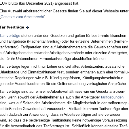
EUR brut­to (bis De­zem­ber 2021) an­ge­passt hat.
Ei­ne Aus­wahl ar­beits­recht­li­cher Ge­set­ze fin­den Sie auf die­ser Web­sei­te un­ter
„
Ge­set­ze zum Ar­beits­recht
“.
Ta­rif­verträge
Ta­rif­verträge
ste­hen un­ter den Ge­set­zen und gel­ten für be­stimm­te Bran­chen
und Ta­rif­ge­bie­te (Flächen­ta­rif­ver­trag) oder für ein­zel­ne Un­ter­neh­men (Fir­men­
ta­rif­ver­trag). Ta­rif­par­tei­en sind auf Ar­beit­neh­mer­sei­te die Ge­werk­schaf­ten und
auf Ar­beit­ge­ber­sei­te ent­we­der Ar­beit­ge­ber­verbände oder ein­zel­ne Ar­beit­ge­ber,
die für ihr Un­ter­neh­men Fir­men­ta­rif­verträge ab­sch­ließen können.
Ta­rif­verträge le­gen nicht nur Löhne und Gehälter, Ar­beits­zei­ten, zusätz­li­che
Ur­laubs­ta­ge und Ein­mal­zah­lun­gen fest, son­dern ent­hal­ten auch eher for­mal­ju­
ris­ti­sche Re­ge­lun­gen wie z.B. Kündi­gungs­fris­ten, Kündi­gungs­be­schränkun­
gen oder Aus­schluss­fris­ten für die Gel­tend­ma­chung ver­trag­li­cher Ansprüche.
Ta­rif­verträge sind auf ein­zel­ne Ar­beits­verhält­nis­se wie ein Ge­setz an­zu­wen­
den, wenn so­wohl der Ar­beit­neh­mer als auch der Ar­beit­ge­ber
ta­rif­ge­bun­den
sind, was auf Sei­ten des Ar­beit­neh­mers die Mit­glied­schaft in der ta­rif­ver­trags­
sch­ließen­den Ge­werk­schaft vor­aus­setzt. Viel­fach kom­men Ta­rif­verträge aber
auch da­durch zur An­wen­dung, dass in Ar­beits­verträgen auf sie ver­wie­sen
wird, so dass die bei­der­sei­ti­ge Ta­rif­bin­dung kei­ne not­wen­di­ge Vor­aus­set­zung
für die An­wend­bar­keit des Ta­rif­ver­trags ist. Sch­ließlich können ein­zel­ne Ta­rif­