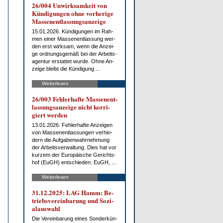
26/004 Un­wirk­sam­keit von
Kün­di­gun­gen oh­ne vor­he­ri­ge
Mas­sen­ent­las­sungs­an­zei­ge
15.01.2026. Kün­di­gun­gen im Rah­
men ei­ner Mas­sen­ent­las­sung wer­
den erst wirk­sam, wenn die An­zei­
ge ord­nungs­ge­mäß bei der Ar­beits­
agen­tur er­stat­tet wur­de. Oh­ne An­
zei­ge bleibt die Kün­di­gung ...
Weiterlesen
26/003 Feh­ler­haf­te Mas­sen­ent­
las­sungs­an­zei­ge nicht kor­ri­
giert wer­den
13.01.2026. Feh­ler­haf­te An­zei­gen
von Mas­sen­ent­las­sun­gen ver­hin­
dern die Auf­ga­ben­wahr­neh­mung
der Ar­beits­ver­wal­tung. Dies hat vor
kur­zem der Eu­ro­päi­sche Ge­richts­
hof (EuGH) ent­schie­den: EuGH, ...
Weiterlesen
31.12.2025: LAG Hamm: Be­
triebs­ver­ein­ba­rung und So­zi­
al­aus­wahl
Die Ver­ein­ba­rung ei­nes Son­der­kün­