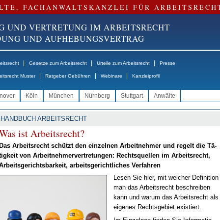
LTE, FACHANWALTSKANZLEI FÜR ARBEITSRECH
G UND VERTRETUNG IM ARBEITSRECHT
NDUNG UND AUFHEBUNGSVERTRAG
|
|
|
itsrecht
Gesetze zum Arbeitsrecht
Urteile zum Arbeitsrecht
Presse
|
|
|
eitsrecht Muster
Ratgeber Gebühren
Webinare
Kanzleiprofil
nover
Köln
München
Nürnberg
Stuttgart
Anwälte
HANDBUCH ARBEITSRECHT
Was ist Ar­beits­recht?
Das Ar­beits­recht schützt den ein­zel­nen Ar­beit­neh­mer und re­gelt die Tä­
tig­keit von Ar­beit­neh­mer­ver­tre­tun­gen: Rechts­quel­len im Ar­beits­recht,
Ar­beits­ge­richts­bar­keit, ar­beits­ge­richt­li­ches Ver­fah­ren
Le­sen Sie hier, mit wel­cher De­fi­ni­ti­on
man das Ar­beits­recht be­schrei­ben
kann und war­um das Ar­beits­recht als
ei­ge­nes Rechts­ge­biet exis­tiert.