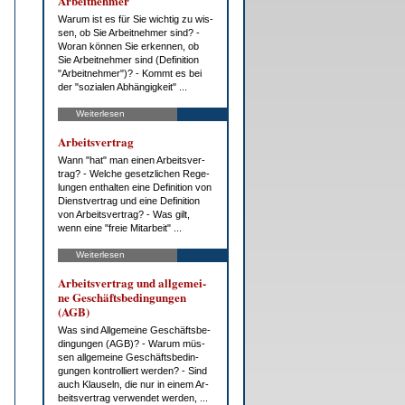
Ar­beit­neh­mer
War­um ist es für Sie wich­tig zu wis­
sen, ob Sie Ar­beit­neh­mer sind? -
Wor­an kön­nen Sie er­ken­nen, ob
Sie Ar­beit­neh­mer sind (De­fi­ni­ti­on
"Ar­beit­neh­mer")? - Kommt es bei
der "so­zia­len Ab­hän­gig­keit" ...
Weiterlesen
Ar­beits­ver­trag
Wann "hat" man ei­nen Ar­beits­ver­
trag? - Wel­che ge­setz­li­chen Re­ge­
lun­gen ent­hal­ten ei­ne De­fi­ni­ti­on von
Dienst­ver­trag und ei­ne De­fi­ni­ti­on
von Ar­beits­ver­trag? - Was gilt,
wenn ei­ne "freie Mit­ar­beit" ...
Weiterlesen
Ar­beits­ver­trag und all­ge­mei­
ne Ge­schäfts­be­din­gun­gen
(AGB)
Was sind All­ge­mei­ne Ge­schäfts­be­
din­gun­gen (AGB)? - War­um müs­
sen all­ge­mei­ne Ge­schäfts­be­din­
gun­gen kon­trol­liert wer­den? - Sind
auch Klau­seln, die nur in ei­nem Ar­
beits­ver­trag ver­wen­det wer­den, ...