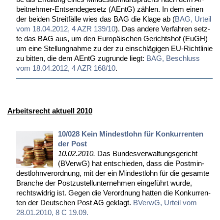
beit­neh­mer-Ent­sen­de­ge­setz (AEntG) zäh­len. In dem ei­nen
der bei­den Streit­fäl­le wies das BAG die Kla­ge ab (
BAG, Ur­teil
vom 18.04.2012, 4 AZR 139/10
). Das an­de­re Ver­fah­ren setz­
te das BAG aus, um den Eu­ro­päi­schen Ge­richts­hof (EuGH)
um ei­ne Stel­lung­nah­me zu der zu ein­schlä­gi­gen EU-Richt­li­nie
zu bit­ten, die dem AEntG zu­grun­de liegt:
BAG, Be­schluss
vom 18.04.2012, 4 AZR 168/10
.
Arbeitsrecht aktuell 2010
10/028 Kein Mindestlohn für Konkurrenten
der Post
10.02.2010.
Das Bun­des­ver­wal­tungs­ge­richt
(BVerwG) hat ent­schie­den, dass die Post­min­
dest­lohn­ver­ord­nung, mit der ein Min­dest­lohn für die ge­sam­te
Bran­che der Post­zu­stell­un­ter­neh­men ein­ge­führt wur­de,
rechts­wid­rig ist. Ge­gen die Ver­ord­nung hat­ten die Kon­kur­ren­
ten der Deut­schen Post AG ge­klagt.
BVerwG, Ur­teil vom
28.01.2010, 8 C 19.09.