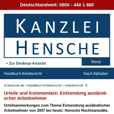
Deutschlandweit:
0800 - 440 1 880
Menü
» Zur Desktop-Ansicht
Handbuch Arbeitsrecht
Nach Alphabet
m.hensche.de
>
Handbuch Arbeitsrecht
>
Arbeitsrecht - E
Ur­tei­le und Kom­men­ta­re: Ent­sen­dung aus­län­di­
scher Ar­beit­neh­mer
Ur­teil­s­an­mer­kun­gen zum The­ma Ent­sen­dung aus­län­di­scher
Ar­beit­neh­mer von 2007 bis heu­te: Hen­sche Rechts­an­wäl­te,