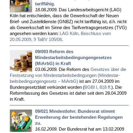
tariffähig.
18.08.2009.
Das Lan­des­ar­beits­ge­richt (LAG)
Köln hat ent­schie­den, dass die Ge­werk­schaft der Neu­en
Brief- und Zu­stell­diens­te (GN­BZ) nicht ta­rif­fä­hig ist, d.h. nicht
als Ge­werk­schaft im Sin­ne des Ta­rif­ver­trags­ge­set­zes (TVG)
an­ge­se­hen wer­den kann:
LAG Köln, Be­schluss vom
20.05.2009, 9 TaBV 105/08
.
09/093 Reform des
Mindestarbeitsbedingungengesetzes
(MiArbG) in Kraft
03.06.2009.
Die Re­form des
Ge­set­zes über die
Fest­set­zung von Min­dest­ar­beits­be­din­gun­gen (Min­dest­ar­
beits­be­din­gun­gen­ge­setz – Mi­ArbG)
ist am 27.04.2009 im
Bun­des­ge­setz­blatt ver­kün­det wor­den (
BGBl I, 818 ff.
). Die
Re­form­fas­sung des Ge­set­zes ist da­her seit dem 28.04.2009
in Kraft.
09/021 Mindestlohn: Bundesrat stimmt
Erweiterung der bestehenden Regelungen
zu.
16.02.2009.
Der Bun­des­rat hat am 13.02.2009