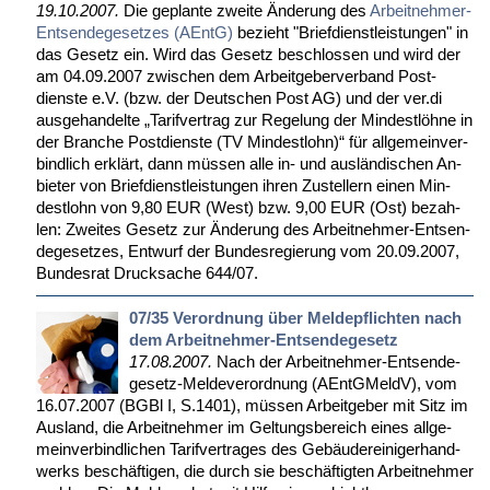
19.10.2007.
Die ge­plan­te zwei­te Än­de­rung des
Ar­beit­neh­mer-
Ent­sen­de­ge­set­zes (AEntG)
be­zieht "Brief­dienst­leis­tun­gen" in
das Ge­setz ein. Wird das Ge­setz be­schlos­sen und wird der
am 04.09.2007 zwi­schen dem Ar­beit­ge­ber­ver­band Post­
diens­te e.V. (bzw. der Deut­schen Post AG) und der ver.di
aus­ge­han­del­te „Ta­rif­ver­trag zur Re­ge­lung der Min­dest­löh­ne in
der Bran­che Post­diens­te (TV Min­dest­lohn)“ für all­ge­mein­ver­
bind­lich er­klärt, dann müs­sen al­le in- und aus­län­di­schen An­
bie­ter von Brief­dienst­leis­tun­gen ih­ren Zu­stel­lern ei­nen Min­
dest­lohn von 9,80 EUR (West) bzw. 9,00 EUR (Ost) be­zah­
len: Zwei­tes Ge­setz zur Än­de­rung des Ar­beit­neh­mer-Ent­sen­
de­ge­set­zes, Ent­wurf der Bun­des­re­gie­rung vom 20.09.2007,
Bun­des­rat Druck­sa­che 644/07.
07/35 Verordnung über Meldepflichten nach
dem Arbeitnehmer-Entsendegesetz
17.08.2007.
Nach der Ar­beit­neh­mer-Ent­sen­de­
ge­setz-Mel­de­ver­ord­nung (AEntG­MeldV), vom
16.07.2007 (BGBl I, S.1401), müs­sen Ar­beit­ge­ber mit Sitz im
Aus­land, die Ar­beit­neh­mer im Gel­tungs­be­reich ei­nes all­ge­
mein­ver­bind­li­chen Ta­rif­ver­tra­ges des Ge­bäu­de­rei­ni­ger­hand­
werks be­schäf­ti­gen, die durch sie be­schäf­tig­ten Ar­beit­neh­mer