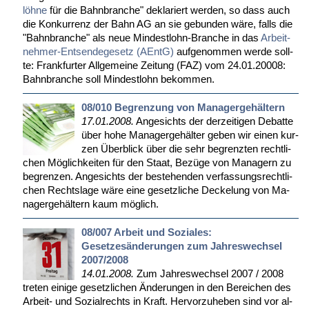
löh­ne
für die Bahn­bran­che" de­kla­riert wer­den, so dass auch
die Kon­kur­renz der Bahn AG an sie ge­bun­den wä­re, falls die
"Bahn­bran­che" als neue Min­dest­lohn-Bran­che in das
Ar­beit­
neh­mer-Ent­sen­de­ge­setz (AEntG)
auf­ge­nom­men wer­de soll­
te: Frank­fur­ter All­ge­mei­ne Zei­tung (FAZ) vom 24.01.20008:
Bahn­bran­che soll Min­dest­lohn be­kom­men.
08/010 Begrenzung von Managergehältern
17.01.2008.
An­ge­sichts der der­zei­ti­gen De­bat­te
über ho­he Ma­na­ger­ge­häl­ter ge­ben wir ei­nen kur­
zen Über­blick über die sehr be­grenz­ten recht­li­
chen Mög­lich­kei­ten für den Staat, Be­zü­ge von Ma­na­gern zu
be­gren­zen. An­ge­sichts der be­ste­hen­den ver­fas­sungs­recht­li­
chen Rechts­la­ge wä­re ei­ne ge­setz­li­che De­cke­lung von Ma­
na­ger­ge­häl­tern kaum mög­lich.
08/007 Arbeit und Soziales:
Gesetzesänderungen zum Jahreswechsel
2007/2008
14.01.2008.
Zum Jah­res­wech­sel 2007 / 2008
tre­ten ei­ni­ge ge­setz­li­chen Än­de­run­gen in den Be­rei­chen des
Ar­beit- und So­zi­al­rechts in Kraft. Her­vor­zu­he­ben sind vor al­