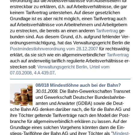
ver­ord­nung auf die Ar­beits­ver­hält­nis­se von Au­ßen­sei­tern für
er­streck­bar zu er­klä­ren, d.h. auf Ar­beits­ver­hält­nis­se, die gar
kei­nem Ta­rif­ver­trag un­ter­ste­hen. Auf die­ser ge­setz­li­chen
Grund­la­ge ist es aber nicht mög­lich, ei­nen Ta­rif­ver­trag auch
auf Ar­beits­ver­hält­nis­se von Ar­beit­neh­mern und Ar­beit­ge­bern
zu er­stre­cken, die be­reits an ei­nen an­de­ren
Ta­rif­ver­trag
ge­
bun­den sind. Aus die­sem Grund, d.h. auf­grund feh­len­der Ver­
ord­nungs­er­mäch­ti­gung, hat das Ver­wal­tungs­ge­richt Ber­lin die
Post­min­dest­lohn­ver­ord­nung vom 28.12.2007
für rechts­wid­rig
er­klärt, da sie sich wie ein all­ge­mein­ver­bind­li­cher
Ta­rif­ver­trag
auch auf an­der­wei­tig ta­rif­lich re­gu­lier­te Ar­beits­ver­hält­nis­se er­
stre­cken soll:
Ver­wal­tungs­ge­richt Ber­lin, Ur­teil vom
07.03.2008, 4 A 439.07
.
08/018 Mindestlöhne auch bei der Bahn?
30.01.2008.
Die Bahn-Ge­werk­schaf­ten Trans­net
und Ge­werk­schaft Deut­scher Bun­des­bahn­be­
am­ten und An­wär­ter (GDBA) so­wie die Deut­
sche Bahn AG den­ken dar­über nach, die für die Bahn AG und
ih­re Töch­ter gel­ten­de Ta­rif­ver­trä­ge nach den Mo­dell der Post­
bran­che für all­ge­mein­ver­bind­lich er­klä­ren zu las­sen. Auf der
Grund­la­ge ei­nes sol­chen Vor­ge­hens könn­ten dann die Ein­
stiegs-Ta­rif­löh­ne der Bahn AG und ih­rer Töch­ter als "
Min­dest­