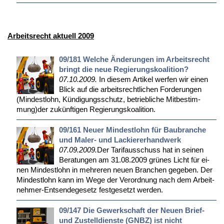
Arbeitsrecht aktuell 2009
09/181 Welche Änderungen im Arbeitsrecht
bringt die neue Regierungskoalition?
07.10.2009.
In die­sem Ar­ti­kel wer­fen wir ei­nen
Blick auf die ar­beits­recht­li­chen For­de­run­gen
(Min­dest­lohn, Kün­di­gungs­schutz, be­trieb­li­che Mit­be­stim­
mung)der zu­künf­ti­gen Re­gie­rungs­ko­ali­ti­on.
09/161 Neuer Mindestlohn für Baubranche
und Maler- und Lackiererhandwerk
07.09.2009.
Der Ta­rif­aus­schuss hat in sei­nen
Be­ra­tun­gen am 31.08.2009 grü­nes Licht für ei­
nen Min­dest­lohn in meh­re­ren neu­en Bran­chen ge­ge­ben. Der
Min­dest­lohn kann im We­ge der Ver­ord­nung nach dem Ar­beit­
neh­mer-Ent­sen­de­ge­setz fest­ge­setzt wer­den.
09/147 Die Gewerkschaft der Neuen Brief-
und Zustelldienste (GNBZ) ist nicht