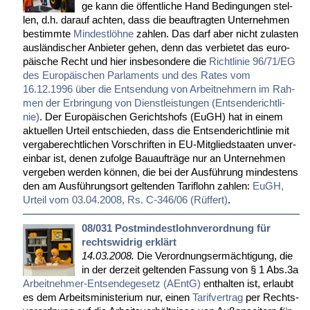
ge kann die öf­fent­li­che Hand Be­din­gun­gen stel­
len, d.h. dar­auf ach­ten, dass die be­auf­trag­ten Un­ter­neh­men
be­stimm­te
Min­dest­löh­ne
zah­len. Das darf aber nicht zu­las­ten
aus­län­di­scher An­bie­ter ge­hen, denn das ver­bie­tet das eu­ro­
päi­sche Recht und hier ins­be­son­de­re die
Richt­li­nie 96/71/EG
des Eu­ro­päi­schen Par­la­ments und des Ra­tes vom
16.12.1996 über die Ent­sen­dung von Ar­beit­neh­mern im Rah­
men der Er­brin­gung von Dienst­leis­tun­gen (Ent­sen­de­richt­li­
nie)
. Der Eu­ro­päi­schen Ge­richts­hofs (EuGH) hat in ei­nem
ak­tu­el­len Ur­teil ent­schie­den, dass die Ent­sen­de­richt­li­nie mit
ver­ga­be­recht­li­chen Vor­schrif­ten in EU-Mit­glied­staa­ten un­ver­
ein­bar ist, de­nen zu­fol­ge Bau­auf­trä­ge nur an Un­ter­neh­men
ver­ge­ben wer­den kön­nen, die bei der Aus­füh­rung min­des­tens
den am Aus­füh­rungs­ort gel­ten­den Ta­rif­lohn zah­len:
EuGH,
Ur­teil vom 03.04.2008, Rs. C-346/06 (Rüf­fert)
.
08/031 Postmindestlohnverordnung für
rechtswidrig erklärt
14.03.2008.
Die Ver­ord­nungs­er­mäch­ti­gung, die
in der der­zeit gel­ten­den Fas­sung von § 1 Abs.3a
Ar­beit­neh­mer-Ent­sen­de­ge­setz (AEntG)
ent­hal­ten ist, er­laubt
es dem Ar­beits­mi­nis­te­ri­um nur, ei­nen
Ta­rif­ver­trag
per Rechts­