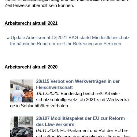
Zeit teil­wei­se über­holt sein kön­nen.
Arbeitsrecht aktuell 2021
Update Arbeitsrecht 13|2021 BAG stärkt Mindestlohnschutz
für häusliche Rund-um-die-Uhr-Betreuung von Senioren
Arbeitsrecht aktuell 2020
20/115 Verbot von Werkverträgen in der
Fleischwirtschaft
18.12.2020
. Bun­des­tag be­schließt Ar­beits­
schutz­kon­troll­ge­setz: ab 2021 sind Werk­ver­trä­
ge in Schlacht­hö­fen ver­bo­ten.
20/107 Mobilitätspaket der EU zur Reform
des Lkw-Verkehrs
03.11.2020
. EU-Par­la­ment und Rat der EU be­
schlie­ßen Re­form des Re­gel­werks für den Lkw-