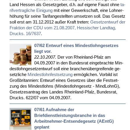
Land Hes­sen als Ge­setz­ge­ber, d.h. auf ei­ge­ne Faust oh­ne
ta­
rif­ver­trag­li­che Ei­ni­gung
mit ei­ner Ge­werk­schaft, ei­ne Lohn­er­
hö­hung für sei­ne Ta­rif­an­ge­stell­ten um­set­zen soll. Das Ge­setz
soll erst am 31.12.2012 au­ßer Kraft tre­ten:
Ge­setz­ent­wurf der
Frak­ti­on der CDU vom 21.08.2007, Hes­si­scher Land­tag,
Drucks. 16/7637
.
07/62 Entwurf eines Mindestlohngesetzes
liegt vor.
22.10.2007.
Der von Rhein­land-Pfalz am
04.09.2007 in den Bun­des­rat ein­ge­brach­te Min­
dest­l­ohn­ge­setz­ent­wurf soll ei­ne bran­chen­über­grei­fen­de ge­
setz­li­che
Min­dest­lohn­fest­set­zung
er­mög­li­chen. Vor­bild ist
Groß­bri­tan­ni­en: Ent­wurf ei­nes Ge­set­zes über die Fest­set­
zung des Min­dest­lohns (Min­dest­l­ohn­ge­setz - Mind­L­ohnG),
Ge­set­zes­an­trag des Lan­des Rhein­land-Pfalz, Bun­des­rat,
Drucks. 622/07 vom 04.09.2007.
07/61 Aufnahme der
Briefdienstleistungsbranche in das
Arbeitnehmer-Entsendegesetz (AEntG)
geplant