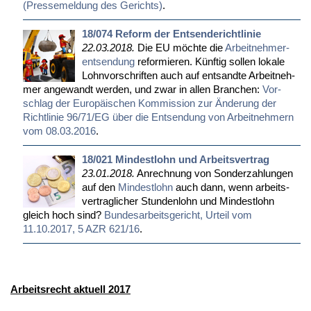
(Pres­se­mel­dung des Ge­richts)
.
18/074 Reform der Entsenderichtlinie
22.03.2018.
Die EU möch­te die
Ar­beit­neh­mer­
ent­sen­dung
re­for­mie­ren. Künf­tig sol­len lo­ka­le
Lohn­vor­schrif­ten auch auf ent­sand­te Ar­beit­neh­
mer an­ge­wandt wer­den, und zwar in al­len Bran­chen:
Vor­
schlag der Eu­ro­päi­schen Kom­mis­si­on zur Än­de­rung der
Richt­li­nie 96/71/EG über die Ent­sen­dung von Ar­beit­neh­mern
vom 08.03.2016
.
18/021 Mindestlohn und Arbeitsvertrag
23.01.2018.
An­rech­nung von Son­der­zah­lun­gen
auf den
Min­dest­lohn
auch dann, wenn ar­beits­
ver­trag­li­cher St­un­den­lohn und Min­dest­lohn
gleich hoch sind?
Bun­des­ar­beits­ge­richt, Ur­teil vom
11.10.2017, 5 AZR 621/16
.
Arbeitsrecht aktuell 2017