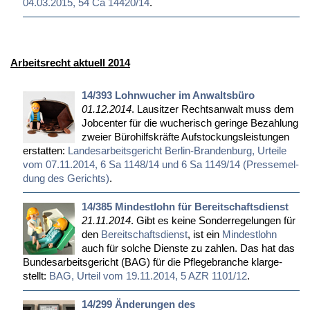
04.03.2015, 54 Ca 14420/14
.
Arbeitsrecht aktuell 2014
14/393 Lohnwucher im Anwaltsbüro
01.12.2014
. Lau­sit­zer Rechts­an­walt muss dem
Job­cen­ter für die wu­che­risch ge­rin­ge Be­zah­lung
zwei­er Bü­ro­hilfs­kräf­te Auf­sto­ckungs­leis­tun­gen
er­stat­ten:
Lan­des­ar­beits­ge­richt Ber­lin-Bran­den­burg, Ur­tei­le
vom 07.11.2014, 6 Sa 1148/14 und 6 Sa 1149/14 (Pres­se­mel­
dung des Ge­richts)
.
14/385 Mindestlohn für Bereitschaftsdienst
21.11.2014
. Gibt es kei­ne Son­der­re­ge­lun­gen für
den
Be­reit­schafts­dienst
, ist ein
Min­dest­lohn
auch für sol­che Diens­te zu zah­len. Das hat das
Bun­des­ar­beits­ge­richt (BAG) für die Pfle­ge­bran­che klar­ge­
stellt:
BAG, Ur­teil vom 19.11.2014, 5 AZR 1101/12
.
14/299 Änderungen des