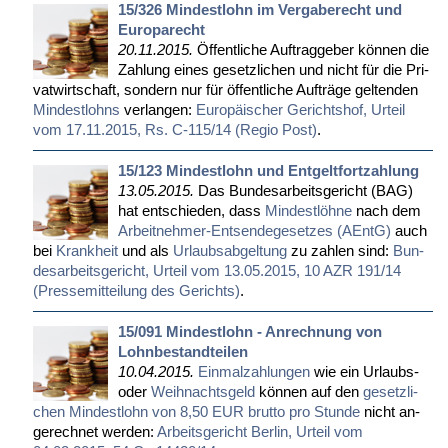
15/326 Mindestlohn im Vergaberecht und
Europarecht
20.11.2015.
Öf­fent­li­che Auf­trag­ge­ber kön­nen die
Zah­lung ei­nes ge­setz­li­chen und nicht für die Pri­
vat­wirt­schaft, son­dern nur für öf­fent­li­che Auf­trä­ge gel­ten­den
Min­dest­lohns
ver­lan­gen:
Eu­ro­päi­scher Ge­richts­hof, Ur­teil
vom 17.11.2015, Rs. C-115/14 (Re­gio Post)
.
15/123 Mindestlohn und Entgeltfortzahlung
13.05.2015.
Das Bun­des­ar­beits­ge­richt (BAG)
hat ent­schie­den, dass
Min­dest­löh­ne
nach dem
Ar­beit­neh­mer-Ent­sen­de­ge­set­zes (AEntG)
auch
bei
Krank­heit
und als
Ur­laubs­ab­gel­tung
zu zah­len sind:
Bun­
des­ar­beits­ge­richt, Ur­teil vom 13.05.2015, 10 AZR 191/14
(Pres­se­mit­tei­lung des Ge­richts)
.
15/091 Mindestlohn - Anrechnung von
Lohnbestandteilen
10.04.2015.
Ein­mal­zah­lun­gen
wie ein Ur­laubs-
oder
Weih­nachts­geld
kön­nen auf den
ge­setz­li­
chen Min­dest­lohn von 8,50 EUR brut­to pro St­un­de
nicht an­
ge­rech­net wer­den:
Ar­beits­ge­richt Ber­lin, Ur­teil vom