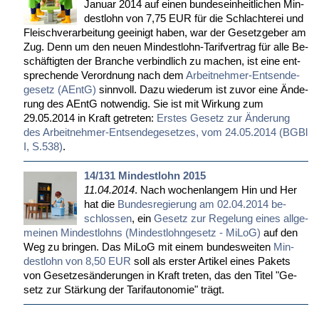
Ja­nu­ar 2014 auf ei­nen bun­des­ein­heit­li­chen Min­
dest­lohn von 7,75 EUR für die Schlach­te­rei und
Fleisch­ver­ar­bei­tung ge­ei­nigt ha­ben, war der Ge­setz­ge­ber am
Zug. Denn um den neu­en Min­dest­lohn-Ta­rif­ver­trag für al­le Be­
schäf­tig­ten der Bran­che ver­bind­lich zu ma­chen, ist ei­ne ent­
spre­chen­de Ver­ord­nung nach dem
Ar­beit­neh­mer-Ent­sen­de­
ge­setz (AEntG)
sinn­voll. Da­zu wie­der­um ist zu­vor ei­ne Än­de­
rung des AEntG not­wen­dig. Sie ist mit Wir­kung zum
29.05.2014 in Kraft ge­tre­ten:
Ers­tes Ge­setz zur Än­de­rung
des Ar­beit­neh­mer-Ent­sen­de­ge­set­zes, vom 24.05.2014 (BGBl
I, S.538)
.
14/131 Mindestlohn 2015
11.04.2014
. Nach wo­chen­lan­gem Hin und Her
hat die
Bun­des­re­gie­rung am 02.04.2014 be­
schlos­sen
, ein
Ge­setz zur Re­ge­lung ei­nes all­ge­
mei­nen Min­dest­lohns (Min­dest­l­ohn­ge­setz - Mi­LoG)
auf den
Weg zu brin­gen. Das Mi­LoG mit ei­nem bun­des­wei­ten
Min­
dest­lohn von 8,50 EUR
soll als ers­ter Ar­ti­kel ei­nes Pa­kets
von Ge­set­zes­än­de­run­gen in Kraft tre­ten, das den Ti­tel "Ge­
setz zur Stär­kung der Ta­rif­au­to­no­mie" trägt.