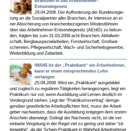
Branchen in das Arbeitnehmer-
Entsendegesetz
29.04.2008.
Der Auf­for­de­rung der Bun­des­re­gie­
rung an die So­zi­al­part­ner al­ler Bran­chen, ihr In­ter­es­se an ei­
ner Ab­si­che­rung von bran­chen­be­zo­ge­nen Min­dest­löh­nen
über das Ar­beit­neh­mer-Ent­sen­de­ge­setz (AEntG) zu be­kun­
den, folg­ten bis zum 31.03.2008 acht Bran­chen: Ab­fall­wirt­
schaft, Berg­bau­spe­zi­al­ar­bei­ten, Forst­wirt­schaft, Groß­wä­
sche­rei­en, Pfle­ge­wirt­schaft, Wach- und Si­cher­heits­ge­wer­be,
Wei­ter­bil­dung und Zeit­ar­beit.
08/045 Ist der „Praktikant“ ein Arbeitnehmer,
kann er einen entsprechenden Lohn
verlangen
25.04.2008.
Wird ein „Prak­ti­kant“ aus­ge­bil­det
und zu­gleich zu re­gu­lä­ren Tä­tig­kei­ten her­an­ge­zo­gen, liegt ein
Prak­ti­kum nur vor, wenn Aus­bil­dung und Ler­nen deut­lich im
Vor­der­grund ste­hen. Legt der "Prak­ti­kums­ver­trag" dem­ge­
gen­über ge­wöhn­li­che Ar­beits­pflich­ten fest, muss der Ar­beit­
ge­ber nach­wei­sen, dass die Aus­bil­dung ent­ge­gen dem ers­ten
An­schein über­wiegt. Ge­lingt der Nach­weis nicht, ist die ver­
ein­bar­te Ver­gü­tung in der Re­gel viel zu ge­ring und da­her "sit­
ten­wid­rig", da der Schein-Prak­ti­kant in Wahr­heit Ar­beit­neh­mer