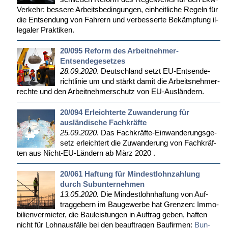
Ver­kehr: bes­se­re Ar­beits­be­din­gun­gen, ein­heit­li­che Re­geln für
die Ent­sen­dung von Fah­rern und ver­bes­ser­te Be­kämp­fung il­
le­ga­ler Prak­ti­ken.
20/095 Reform des Arbeitnehmer-
Entsendegesetzes
28.09.2020
. Deutsch­land setzt EU-Ent­sen­de­
richt­li­nie um und stärkt da­mit die Ar­beits­neh­mer­
rech­te und den Ar­beit­neh­mer­schutz von EU-Aus­län­dern.
20/094 Erleichterte Zuwanderung für
ausländische Fachkräfte
25.09.2020
. Das Fach­kräf­te-Ein­wan­de­rungs­ge­
setz er­leich­tert die Zu­wan­de­rung von Fach­kräf­
ten aus Nicht-EU-Län­dern ab März 2020 .
20/061 Haftung für Mindestlohnzahlung
durch Subunternehmen
13.05.2020.
Die Min­dest­lohn­haf­tung von Auf­
trag­ge­bern im Bau­ge­wer­be hat Gren­zen: Im­mo­
bi­li­en­ver­mie­ter, die Bau­leis­tun­gen in Auf­trag ge­ben, haf­ten
nicht für Lohn­aus­fäl­le bei den be­auf­tra­gen Bau­fir­men:
Bun­