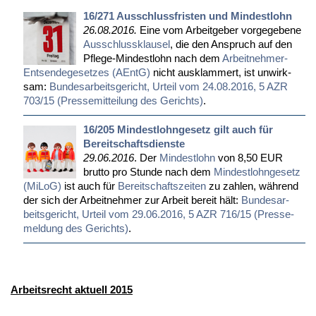
16/271 Ausschlussfristen und Mindestlohn
26.08.2016.
Ei­ne vom Ar­beit­ge­ber vor­ge­ge­be­ne
Aus­schluss­klau­sel
, die den An­spruch auf den
Pfle­ge-Min­dest­lohn nach dem
Ar­beit­neh­mer-
Ent­sen­de­ge­set­zes (AEntG)
nicht aus­klam­mert, ist un­wirk­
sam:
Bun­des­ar­beits­ge­richt, Ur­teil vom 24.08.2016, 5 AZR
703/15 (Pres­se­mit­tei­lung des Ge­richts)
.
16/205 Mindestlohngesetz gilt auch für
Bereitschaftsdienste
29.06.2016
. Der
Min­dest­lohn
von 8,50 EUR
brut­to pro St­un­de nach dem
Min­dest­l­ohn­ge­setz
(Mi­LoG)
ist auch für
Be­reit­schafts­zei­ten
zu zah­len, wäh­rend
der sich der Ar­beit­neh­mer zur Ar­beit be­reit hält:
Bun­des­ar­
beits­ge­richt, Ur­teil vom 29.06.2016, 5 AZR 716/15 (Pres­se­
mel­dung des Ge­richts)
.
Arbeitsrecht aktuell 2015