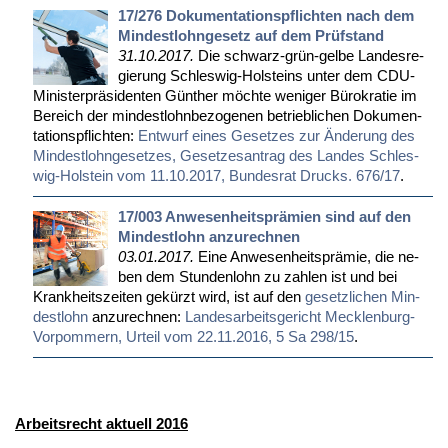
17/276 Dokumentationspflichten nach dem
Mindestlohngesetz auf dem Prüfstand
31.10.2017.
Die schwarz-grün-gel­be Lan­des­re­
gie­rung Schles­wig-Hol­steins un­ter dem CDU-
Mi­nis­ter­prä­si­den­ten Gün­ther möch­te we­ni­ger Bü­ro­kra­tie im
Be­reich der min­dest­lohn­be­zo­ge­nen be­trieb­li­chen Do­ku­men­
ta­ti­ons­pflich­ten:
Ent­wurf ei­nes Ge­set­zes zur Än­de­rung des
Min­dest­l­ohn­ge­set­zes, Ge­set­zes­an­trag des Lan­des Schles­
wig-Hol­stein vom 11.10.2017, Bun­des­rat Drucks. 676/17
.
17/003 Anwesenheitsprämien sind auf den
Mindestlohn anzurechnen
03.01.2017.
Ei­ne An­we­sen­heits­prä­mie, die ne­
ben dem St­un­den­lohn zu zah­len ist und bei
Krank­heits­zei­ten ge­kürzt wird, ist auf den
ge­setz­li­chen Min­
dest­lohn
an­zu­rech­nen:
Lan­des­ar­beits­ge­richt Meck­len­burg-
Vor­pom­mern, Ur­teil vom 22.11.2016, 5 Sa 298/15
.
Arbeitsrecht aktuell 2016