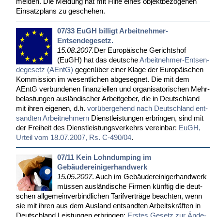
mel­den. Die Mel­dung hat mit Hil­fe ei­nes ob­jekt­be­zo­ge­nen
Ein­satz­plans zu ge­sche­hen.
07/33 EuGH billigt Arbeitnehmer-
Entsendegesetz.
15.08.2007.
Der Eu­ro­päi­sche Ge­richts­hof
(EuGH) hat das deut­sche
Ar­beit­neh­mer-Ent­sen­
de­ge­setz (AEntG)
ge­gen­über ei­ner Kla­ge der Eu­ro­päi­schen
Kom­mis­si­on im we­sent­li­chen ab­ge­seg­net. Die mit dem
AEntG ver­bun­de­nen fi­nan­zi­el­len und or­ga­ni­sa­to­ri­schen Mehr­
be­las­tun­gen aus­län­di­scher Ar­beit­ge­ber, die in Deutsch­land
mit ih­ren ei­ge­nen, d.h.
vor­über­ge­hend nach Deutsch­land ent­
sand­ten Ar­beit­neh­mern
Dienst­leis­tun­gen er­brin­gen, sind mit
der Frei­heit des Dienst­leis­tungs­ver­kehrs ver­ein­bar:
EuGH,
Ur­teil vom 18.07.2007, Rs. C-490/04
.
07/11 Kein Lohndumping im
Gebäudereinigerhandwerk
15.05.2007
. Auch im Ge­bäu­de­rei­ni­ger­hand­werk
müs­sen aus­län­di­sche Fir­men künf­tig die deut­
schen all­ge­mein­ver­bind­li­chen Ta­rif­ver­trä­ge be­ach­ten, wenn
sie mit ih­ren aus dem Aus­land ent­sand­ten Ar­beits­kräf­ten in
Deutsch­land Leis­tun­gen er­brin­gen:
Ers­tes Ge­setz zur Än­de­