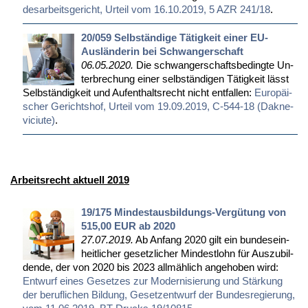
des­ar­beits­ge­richt, Ur­teil vom 16.10.2019, 5 AZR 241/18
.
20/059 Selbständige Tätigkeit einer EU-
Ausländerin bei Schwangerschaft
06.05.2020.
Die schwan­ger­schafts­be­ding­te Un­
ter­bre­chung ei­ner selb­stän­di­gen Tä­tig­keit lässt
Selb­stän­dig­keit und Auf­ent­halts­recht nicht ent­fal­len:
Eu­ro­päi­
scher Ge­richts­hof, Ur­teil vom 19.09.2019, C-544-18 (Dak­ne­
vici­u­te)
.
Arbeitsrecht aktuell 2019
19/175 Mindestausbildungs-Vergütung von
515,00 EUR ab 2020
27.07.2019.
Ab An­fang 2020 gilt ein bun­des­ein­
heit­li­cher ge­setz­li­cher Min­dest­lohn für Aus­zu­bil­
den­de, der von 2020 bis 2023 all­mäh­lich an­ge­ho­ben wird:
Ent­wurf ei­nes Ge­set­zes zur Mo­der­ni­sie­rung und Stär­kung
der be­ruf­li­chen Bil­dung, Ge­setz­ent­wurf der Bun­des­re­gie­rung,