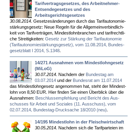
Tarifvertragsgesetzes, des Arbeitnehmer-
Entsendegesetzes und des
Arbeitsgerichtsgesetzes
30.08.2014
. Ge­set­zes­än­de­run­gen durch das Ta­rif­au­to­no­mie­
stär­kungs­ge­setz: Neue Re­geln für die All­ge­mein­ver­bind­lich­
keit von Ta­rif­ver­trä­gen, Min­dest­lohn­bran­chen und ta­rif­recht­li­
che Strei­tig­kei­ten:
Ge­setz zur Stär­kung der Ta­rif­au­to­no­mie
(Ta­rif­au­to­no­mie­stär­kungs­ge­setz), vom 11.08.2014, Bun­des­
ge­setz­blatt I 2014, S.1348
.
14/271 Ausnahmen vom Mindestlohngesetz
(MiLoG)
30.07.2014
. Nach­dem der
Bun­des­tag am
03.07.2014
und der
Bun­des­rat am 11.07.2014
das Min­dest­l­ohn­ge­setz an­ge­nom­men hat, steht der Min­dest­
lohn von 8,50 EUR. Hier fin­den Sie ei­nen Über­blick über die
Aus­nah­men:
Be­schluss­emp­feh­lung und Be­richt des Aus­
schus­ses für Ar­beit und So­zia­les (11. Aus­schuss), vom
02.07.2014, Bun­des­tag-Druck­sa­che 18/2010 (neu)
.
14/195 Mindestlohn in der Fleischwirtschaft
30.05.2014
. Nach­dem sich die Ta­rif­par­tei­en im