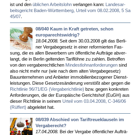
ist und den
üb­li­chen Ar­beits­lohn
ver­lan­gen kann:
Lan­des­ar­
beits­ge­richt Ba­den-Würt­tem­berg, Ur­teil vom 08.02.2008, 5 Sa
45/07
.
08/040 Kaum in Kraft getreten, schon
europarechtswidrig?
18.04.2008.
Seit dem 30.03.2008 gilt das Ber­li­
ner Ver­ga­be­ge­setz in ei­ner re­for­mier­ten Fas­
sung, die es al­len Be­wer­bern um öf­fent­li­che Auf­trä­ge ab­ver­
langt, die in Ber­lin gel­ten­den Ta­rif­löh­ne zu zah­len. Be­trof­fen
von den ver­ga­be­recht­li­chen
Min­dest­lohn­an­for­de­run­gen
sind
al­so nicht mehr nur (wie nach dem al­ten Ver­ga­be­ge­setz)
Bau­un­ter­neh­men und An­bie­ter im­mo­bi­li­en­be­zo­ge­ner Dienst­
leis­tun­gen. Die­se Ge­set­zes­än­de­rung ver­stößt aber ge­gen die
Richt­li­nie 96/71/EG (Ver­ga­be­richt­li­nie)
bzw. ge­gen kon­kre­ten
An­for­de­run­gen, die der Eu­ro­päi­sche Ge­richts­hof (EuGH) aus
die­ser Richt­li­nie in sei­nem
Ur­teil vom 03.04.2008, C-346/06
(Rüf­fert)
ab­ge­lei­tet hat.
08/039 Abschied von Tariftreueklauseln im
Vergaberecht?
17.04.2008.
Bei der Ver­ga­be öf­fent­li­cher Auf­trä­