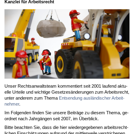
Kanz­lei für Ar­beits­recht
Un­ser Rechts­an­walts­team kom­men­tiert seit 2001 lau­fend ak­tu­
el­le Ur­tei­le und wich­ti­ge Ge­set­zes­än­de­run­gen zum Ar­beits­recht,
un­ter an­de­rem zum The­ma
Ent­sen­dung aus­län­di­scher Ar­beit­
neh­mer
.
Im Fol­gen­den fin­den Sie un­se­re Bei­trä­ge zu die­sem The­ma, ge­
ord­net nach Jahr­gän­gen seit 2007, im Über­blick.
Bit­te be­ach­ten Sie, dass die hier wie­der­ge­ge­be­nen ar­beits­recht­
li­chen Ein­schät­zun­gen auf­grund der mitt­ler­wei­le ver­stri­che­nen