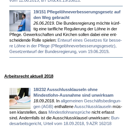
vom 11.06.2019, BT Drucks.19/10815
.
19/151 Pflegelöhneverbesserungsgesetz auf
den Weg gebracht
26.06.2019.
Die Bun­des­re­gie­rung möch­te künf­
tig ei­ne ta­rif­li­che Re­gu­lie­rung der Löh­ne in der
Pfle­ge. Ge­werk­schaf­ten und Kir­chen sol­len da­bei ei­ne ent­
schei­den­de Rol­le spie­len:
Ent­wurf ei­nes Ge­set­zes für bes­se­
re Löh­ne in der Pfle­ge (Pfle­ge­löh­ne­ver­bes­se­rungs­ge­setz),
Ge­setz­ent­wurf der Bun­des­re­gie­rung, vom 19.06.2019
.
Arbeitsrecht aktuell 2018
18/232 Ausschlussklauseln ohne
Mindestlohn-Ausnahme sind unwirksam
18.09.2018.
In
all­ge­mei­nen Ge­schäfts­be­din­gun­
gen (AGB)
ent­hal­te­ne
Aus­schluss­klau­seln
müs­
sen klar­stel­len, dass
Min­dest­lohn­an­sprü­che
nicht er­fasst
sind. An­dern­falls ist die Aus­schluss­klau­sel un­wirk­sam:
Bun­
des­ar­beits­ge­richt, Ur­teil vom 18.09.2018, 9 AZR 162/18