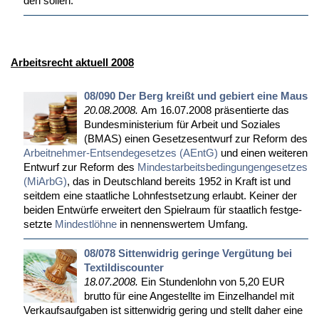
den sol­len.
Arbeitsrecht aktuell 2008
08/090 Der Berg kreißt und gebiert eine Maus
20.08.2008.
Am 16.07.2008 prä­sen­tier­te das
Bun­des­mi­nis­te­ri­um für Ar­beit und So­zia­les
(BMAS) ei­nen Ge­set­zes­ent­wurf zur Re­form des
Ar­beit­neh­mer-Ent­sen­de­ge­set­zes (AEntG)
und ei­nen wei­te­ren
Ent­wurf zur Re­form des
Min­dest­ar­beits­be­din­gun­gen­ge­set­zes
(Mi­ArbG)
, das in Deutsch­land be­reits 1952 in Kraft ist und
seit­dem ei­ne staat­li­che Lohn­fest­set­zung er­laubt. Kei­ner der
bei­den Ent­wür­fe er­wei­tert den Spiel­raum für staat­lich fest­ge­
setz­te
Min­dest­löh­ne
in nen­nens­wer­tem Um­fang.
08/078 Sittenwidrig geringe Vergütung bei
Textildiscounter
18.07.2008.
Ein St­un­den­lohn von 5,20 EUR
brut­to für ei­ne An­ge­stell­te im Ein­zel­han­del mit
Ver­kaufs­auf­ga­ben ist sit­ten­wid­rig ge­ring und stellt da­her ei­ne