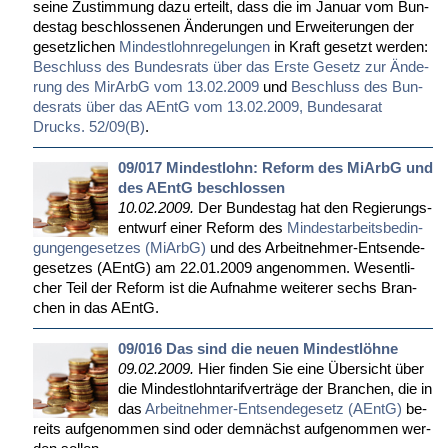
sei­ne Zu­stim­mung da­zu er­teilt, dass die im Ja­nu­ar vom Bun­
des­tag be­schlos­se­nen Än­de­run­gen und Er­wei­te­run­gen der
ge­setz­li­chen
Min­dest­lohn­re­ge­lun­gen
in Kraft ge­setzt wer­den:
Be­schluss des Bun­des­rats über das Ers­te Ge­setz zur Än­de­
rung des Mi­rArbG vom 13.02.2009
und
Be­schluss des Bun­
des­rats über das AEntG vom 13.02.2009, Bun­de­sa­rat
Drucks. 52/09(B)
.
09/017 Mindestlohn: Reform des MiArbG und
des AEntG beschlossen
10.02.2009.
Der Bun­des­tag hat den Re­gie­rungs­
ent­wurf ei­ner Re­form des
Min­dest­ar­beits­be­din­
gun­gen­ge­set­zes (Mi­ArbG)
und des Ar­beit­neh­mer-Ent­sen­de­
ge­set­zes (AEntG) am 22.01.2009 an­ge­nom­men. We­sent­li­
cher Teil der Re­form ist die Auf­nah­me wei­te­rer sechs Bran­
chen in das AEntG.
09/016 Das sind die neuen Mindestlöhne
09.02.2009.
Hier fin­den Sie ei­ne Über­sicht über
die Min­dest­lohn­ta­rif­ver­trä­ge der Bran­chen, die in
das
Ar­beit­neh­mer-Ent­sen­de­ge­setz (AEntG)
be­
reits auf­ge­nom­men sind oder dem­nächst auf­ge­nom­men wer­