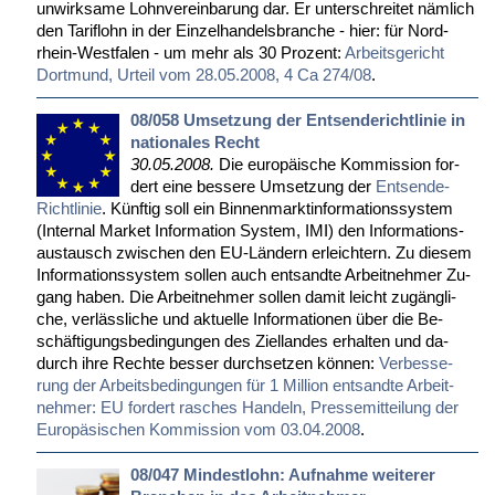
un­wirk­sa­me Lohn­ver­ein­ba­rung dar. Er un­ter­schrei­tet näm­lich
den Ta­rif­lohn in der Ein­zel­han­dels­bran­che - hier: für Nord­
rhein-West­fa­len - um mehr als 30 Pro­zent:
Ar­beits­ge­richt
Dort­mund, Ur­teil vom 28.05.2008, 4 Ca 274/08
.
08/058 Umsetzung der Entsenderichtlinie in
nationales Recht
30.05.2008.
Die eu­ro­päi­sche Kom­mis­si­on for­
dert ei­ne bes­se­re Um­set­zung der
Ent­sen­de-
Richt­li­nie
. Künf­tig soll ein Bin­nen­markt­in­for­ma­ti­ons­sys­tem
(In­ter­nal Mar­ket In­for­ma­ti­on Sys­tem, IMI) den In­for­ma­ti­ons­
aus­tausch zwi­schen den EU-Län­dern er­leich­tern. Zu die­sem
In­for­ma­ti­ons­sys­tem sol­len auch ent­sand­te Ar­beit­neh­mer Zu­
gang ha­ben. Die Ar­beit­neh­mer sol­len da­mit leicht zu­gäng­li­
che, ver­läss­li­che und ak­tu­el­le In­for­ma­tio­nen über die Be­
schäf­ti­gungs­be­din­gun­gen des Ziel­lan­des er­hal­ten und da­
durch ih­re Rech­te bes­ser durch­set­zen kön­nen:
Ver­bes­se­
rung der Ar­beits­be­din­gun­gen für 1 Mil­li­on ent­sand­te Ar­beit­
neh­mer: EU for­dert ra­sches Han­deln, Pres­se­mit­tei­lung der
Eu­ro­pä­si­schen Kom­mis­si­on vom 03.04.2008
.
08/047 Mindestlohn: Aufnahme weiterer