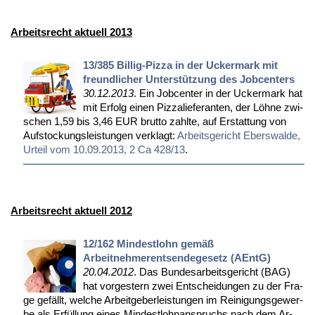
Arbeitsrecht aktuell 2013
13/385 Billig-Pizza in der Uckermark mit
freundlicher Unterstützung des Jobcenters
30.12.2013
. Ein Job­cen­ter in der Ucker­mark hat
mit Er­folg ei­nen Piz­za­lie­fe­ran­ten, der Löh­ne zwi­
schen 1,59 bis 3,46 EUR brut­to zahl­te, auf Er­stat­tung von
Auf­sto­ckungs­leis­tun­gen ver­klagt:
Ar­beits­ge­richt Ebers­wal­de,
Ur­teil vom 10.09.2013, 2 Ca 428/13
.
Arbeitsrecht aktuell 2012
12/162 Mindestlohn gemäß
Arbeitnehmerentsendegesetz (AEntG)
20.04.2012
. Das Bun­des­ar­beits­ge­richt (BAG)
hat vor­ges­tern zwei Ent­schei­dun­gen zu der Fra­
ge ge­fällt, wel­che Ar­beit­ge­ber­leis­tun­gen im Rei­ni­gungs­ge­wer­
be als Er­fül­lung ei­nes Min­dest­lohn­an­spruchs nach dem Ar­