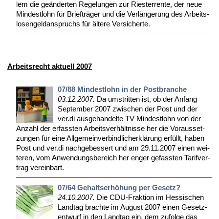
lem die ge­än­der­ten Re­ge­lun­gen zur Ries­ter­ren­te, der neue
Min­dest­lohn für Brief­trä­ger und die Ver­län­ge­rung des Ar­beits­
lo­sen­geld­an­spruchs für äl­te­re Ver­si­cher­te.
Arbeitsrecht aktuell 2007
07/88 Mindestlohn in der Postbranche
03.12.2007.
Da um­strit­ten ist, ob der An­fang
Sep­tem­ber 2007 zwi­schen der Post und der
ver.di aus­ge­han­del­te TV Min­dest­lohn von der
An­zahl der er­fass­ten Ar­beits­ver­hält­nis­se her die Vor­aus­set­
zun­gen für ei­ne All­ge­mein­ver­bind­li­ch­er­klä­rung er­füllt, ha­ben
Post und ver.di nach­ge­bes­sert und am 29.11.2007 ei­nen wei­
te­ren, vom An­wen­dungs­be­reich her en­ger ge­fass­ten Ta­rif­ver­
trag ver­ein­bart.
07/64 Gehaltserhöhung per Gesetz?
24.10.2007.
Die CDU-Frak­ti­on im Hes­si­schen
Land­tag brach­te im Au­gust 2007 ei­nen Ge­setz­
ent­wurf in den Land­tag ein, dem zu­fol­ge das